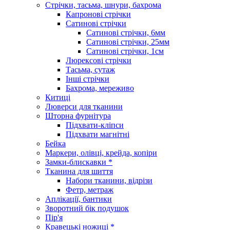
Стрічки, тасьма, шнури, бахрома
Капронові стрічки
Сатинові стрічки
Сатинові стрічки, 6мм
Сатинові стрічки, 25мм
Сатинові стрічки, 1см
Люрексові стрічки
Тасьма, сутаж
Інші стрічки
Бахрома, мереживо
Китиці
Люверси для тканини
Шторна фурнітура
Підхвати-кліпси
Підхвати магнітні
Бейка
Маркери, олівці, крейда, копіри
Замки-блискавки *
Тканина для шиття
Набори тканини, відрізи
Фетр, метраж
Аплікації, бантики
Зворотний бік подушок
Пір'я
Кравецькі ножиці *