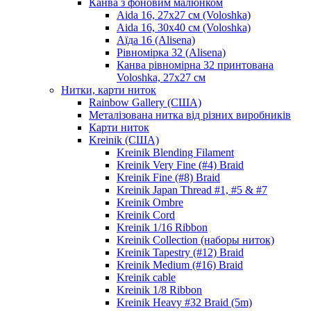
Канва з фоновим малюнком
Aida 16, 27х27 см (Voloshka)
Aida 16, 30х40 см (Voloshka)
Аїда 16 (Alisena)
Рівномірка 32 (Alisena)
Канва рівномірна 32 принтована
Voloshka, 27х27 см
Нитки, карти ниток
Rainbow Gallery (США)
Металізована нитка від різних виробників
Карти ниток
Kreinik (США)
Kreinik Blending Filament
Kreinik Very Fine (#4) Braid
Kreinik Fine (#8) Braid
Kreinik Japan Thread #1, #5 & #7
Kreinik Ombre
Kreinik Cord
Kreinik 1/16 Ribbon
Kreinik Collection (наборы ниток)
Kreinik Tapestry (#12) Braid
Kreinik Medium (#16) Braid
Kreinik cable
Kreinik 1/8 Ribbon
Kreinik Heavy #32 Braid (5m)