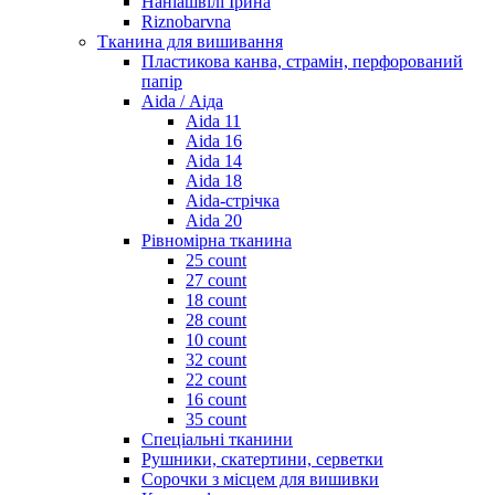
Наніашвілі Ірина
Riznobarvna
Тканина для вишивання
Пластикова канва, страмін, перфорований
папір
Aida / Аіда
Aida 11
Aida 16
Aida 14
Aida 18
Aida-стрічка
Aida 20
Рівномірна тканина
25 count
27 count
18 count
28 count
10 count
32 count
22 count
16 count
35 count
Спеціальні тканини
Рушники, скатертини, серветки
Сорочки з місцем для вишивки