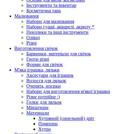
Інструменти та інвентар
Косметична тара
Малювання
Набори для малювання
Набори гуаші, акварелі, акрилу *
Пензлики та інші інструменти
Олівці
Різне
Виготовлення свічок
Барвники, матеріали для свічок
Гноти різні
Форми для свічок
М'яка іграшка, ляльки
Аксесуари для іграшок
Волосся для ляльок
Оченята, носики
Набори для виготовлення м'якої іграшки
Різне потрібне :)
Голки для ляльок
Мініатюри
Материали
Хутряний (синельний) дріт
Помпони
Хутро