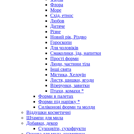
Флора
Море
Схід, етнос
Любов
Дитяче
Різне
Новий рік, Різдво
Гороскопи
Для чоловіків
Смаколики, їда, напитки
Прості форми
Люди, частини тіла
Інші свята
Містика, Хелоуїн
Листя, шишки, ягоди
Візерунки, завитки
Птахи, комахи *
Форми в палетах
Форми під нарізку *
Силіконові форми та молди
Віддушки косметичні
Штампи для мила
Добавки, декор
Сухоцвіти, сухофрукти
Основа для мила, косметики