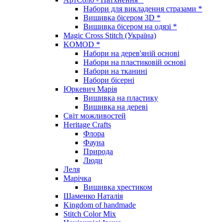
Набори для викладення стразами *
Вишивка бісером 3D *
Вишивка бісером на одязі *
Magic Cross Stitch (Україна)
KOMOD *
Набори на дерев'яній основі
Набори на пластиковій основі
Набори на тканині
Набори бісерні
Юркевич Марія
Вишивка на пластику
Вишивка на дереві
Світ можливостей
Heritage Crafts
Флора
Фауна
Природа
Люди
Леля
Марічка
Вишивка хрестиком
Шаменко Наталія
Kingdom of handmade
Stitch Color Mix