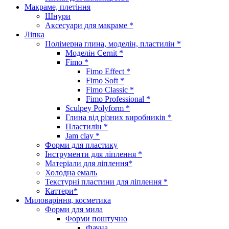
Макраме, плетіння
Шнури
Аксесуари для макраме *
Ліпка
Полімерна глина, моделін, пластилін *
Моделін Cernit *
Fimo *
Fimo Effect *
Fimo Soft *
Fimo Classic *
Fimo Professional *
Sculpey Polyform *
Глина від різних виробників *
Пластилін *
Jam clay *
Форми для пластику
Інструменти для ліплення *
Матеріали для ліплення*
Холодна емаль
Текстурні пластини для ліплення *
Каттери*
Миловаріння, косметика
Форми для мила
Форми поштучно
Фауна