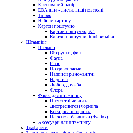
Крепований папір
ЕВА піна - листи, інші поверхні
Тішью
Набори картону
Картон поштучно
Картон поштучно, А4
Картон поштучно, інші розміри
Штампінг
Штампи
Візерунки, фон
Фауна
Різне
Поздоровляємо
Надписи різноманітні
Надписи
Любов, дружба
Флора
Фарба для штампінгу
Пігментні чорнила
Дистресингові чорнила
Крейдовані чорнила
На основі барвника (dye ink)
Аксесуари для штампінгу
Трафарети
Заготовки для альбомів, блокнотів