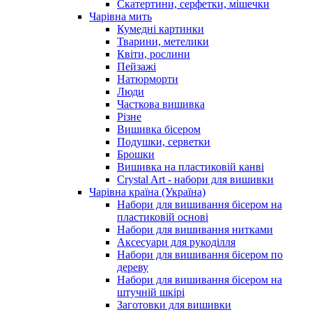
Скатертини, серфетки, мішечки
Чарiвна мить
Кумедні картинки
Тварини, метелики
Квіти, рослини
Пейзажі
Натюрморти
Люди
Часткова вишивка
Різне
Вишивка бісером
Подушки, серветки
Брошки
Вишивка на пластиковій канві
Crystal Art - набори для вишивки
Чарівна країна (Україна)
Набори для вишивання бісером на
пластиковій основі
Набори для вишивання нитками
Аксесуари для рукоділля
Набори для вишивання бісером по
дереву
Набори для вишивання бісером на
штучній шкірі
Заготовки для вишивки