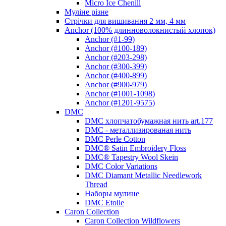
Micro Ice Chenill
Муліне різне
Стрічки для вишивання 2 мм, 4 мм
Anchor (100% длинноволокнистый хлопок)
Anchor (#1-99)
Anchor (#100-189)
Anchor (#203-298)
Anchor (#300-399)
Anchor (#400-899)
Anchor (#900-979)
Anchor (#1001-1098)
Anchor (#1201-9575)
DMC
DMC хлопчатобумажная нить art.177
DMC - металлизированая нить
DMC Perle Cotton
DMC® Satin Embroidery Floss
DMC® Tapestry Wool Skein
DMC Color Variations
DMC Diamant Metallic Needlework
Thread
Наборы мулине
DMC Etoile
Caron Collection
Caron Collection Wildflowers