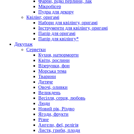
Фарби, рідкі перлини, лак
Мікробісер
Пудра для декору
Квілінг, оригамі
Набори для квілінгу, оригамі
Інструменти для квілінгу, оригамі
Папір для оригамі
Папір для квілінгу*
Декупаж
Серветки
Кухня, натюрморти
Квіти, рослини
Візерунки, фон
Морська тема
Тварини
Дитяче
Овочі, оливки
Великдень
Весілля, серця, любовь
Люди
Новий рік, Різдво
Ягоди, фрукти
Різне
Ангели, феї, релігія
Листя, гриби, плоди