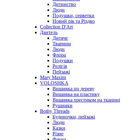
Дитинство
Люди
Подушки, серветки
Новий рік та Різдво
Collection D'Art
Дантель
Дитяче
Тварини
Люди
Флора
Подушки
Релігія
Пейзажі
Mary Maxim
VOLOSHKA
Вишивка по дереву
Вишивка на пластику
Вишивка хрестиком на тканині
Рушники
Bothy Threads
Будиночки, пейзажі
Люди
Казки
Різне
Фауна