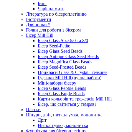
Інші
Чарівна мить
Література по бісероплетінню
Інструменти
Дзвіночки *
Голки для роботи з бісером
Бісер Mill Hill
Бісер Glass Size 6/0 та 8/0
Бісер Seed-Petite
Бісер Glass Seed Beads
Бісер Antique Glass Seed Beads
Бісер Magnifica Glass Beads
Бісер Seed-Frosted Beads
Прикраси Glass & Crystal Treasures
Гудзики Mill Hill (ручна работа)
Міні-набори бісеру
Бісер Glass Pebble Beads
Бісер Glass Bugle Beads
Карти кольорів та трежерсів Mill Hill
Бісер, що світиться у темряві
Паєтки
Шнури, дріт, нитка-гумка, мононитка
Дріт
Нитка-гумка, мононитка
Фурнітура для бісероплетіння