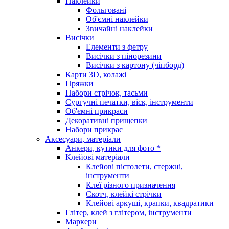
Наклейки
Фольговані
Об'ємні наклейки
Звичайні наклейки
Висічки
Елементи з фетру
Висічки з пінорезини
Висічки з картону (чіпборд)
Карти 3D, колажі
Пряжки
Набори стрічок, тасьми
Сургучні печатки, віск, інструменти
Об'ємні прикраси
Декоративні прищепки
Набори прикрас
Аксесуари, матеріали
Анкери, кутики для фото *
Клейові матеріали
Клейові пістолети, стержні,
інструменти
Клеї різного призначення
Скотч, клейкі стрічки
Клейові аркуші, крапки, квадратики
Глітер, клей з глітером, інструменти
Маркери