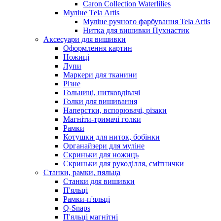
Caron Collection Waterlilies
Муліне Tela Artis
Муліне ручного фарбування Tela Artis
Нитка для вишивки Пухнастик
Аксесуари для вишивки
Оформлення картин
Ножиці
Лупи
Маркери для тканини
Різне
Гольниці, нитковдівачі
Голки для вишивання
Наперстки, вспорювачі, різаки
Магніти-тримачі голки
Рамки
Котушки для ниток, бобінки
Органайзери для муліне
Скриньки для ножиць
Скриньки для рукоділля, смітнички
Станки, рамки, пяльца
Станки для вишивки
П'яльці
Рамки-п'яльці
Q-Snaps
П'яльці магнітні