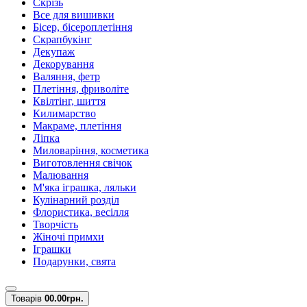
Скрізь
Все для вишивки
Бісер, бісероплетіння
Скрапбукінг
Декупаж
Декорування
Валяння, фетр
Плетіння, фриволіте
Квілтінг, шиття
Килимарство
Макраме, плетіння
Ліпка
Миловаріння, косметика
Виготовлення свічок
Малювання
М'яка іграшка, ляльки
Кулінарний розділ
Флористика, весілля
Творчість
Жіночі примхи
Іграшки
Подарунки, свята
Товарів
0
0.00грн.