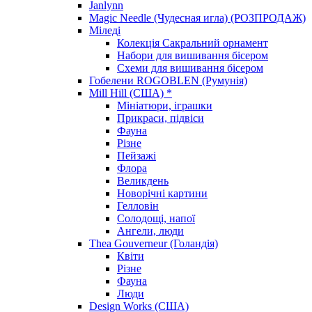
Janlynn
Magic Needle (Чудесная игла) (РОЗПРОДАЖ)
Міледі
Колекція Сакральний орнамент
Набори для вишивання бісером
Схеми для вишивання бісером
Гобелени ROGOBLEN (Румунія)
Mill Hill (США) *
Мініатюри, іграшки
Прикраси, підвіси
Фауна
Різне
Пейзажі
Флора
Великдень
Новорічні картини
Гелловін
Солодощі, напої
Ангели, люди
Thea Gouverneur (Голандія)
Квіти
Різне
Фауна
Люди
Design Works (США)