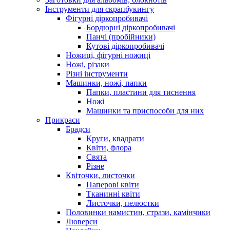
Інструменти для скрапбукингу
Фігурні діркопробивачі
Бордюрні діркопробивачі
Панчі (пробійники)
Кутові діркопробивачі
Ножиці, фігурні ножиці
Ножі, різаки
Різні інструменти
Машинки, ножі, папки
Папки, пластини для тиснення
Ножі
Машинки та приспособи для них
Прикраси
Брадси
Круги, квадрати
Квіти, флора
Свята
Різне
Квіточки, листочки
Паперові квіти
Тканинні квіти
Листочки, пелюстки
Половинки намистин, стрази, камінчики
Люверси