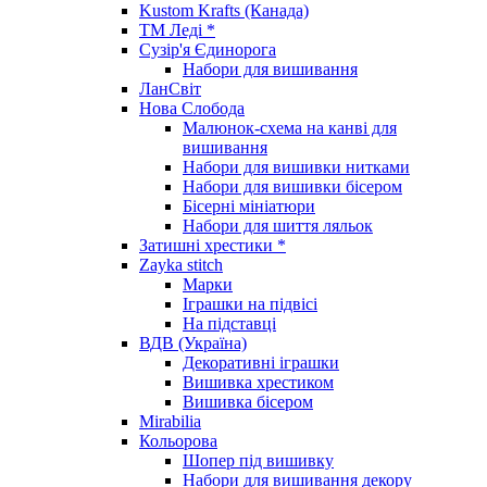
Kustom Krafts (Канада)
ТМ Леді *
Сузір'я Єдинорога
Набори для вишивання
ЛанСвіт
Нова Слобода
Малюнок-схема на канві для
вишивання
Набори для вишивки нитками
Набори для вишивки бісером
Бісерні мініатюри
Набори для шиття ляльок
Затишні хрестики *
Zayka stitch
Марки
Іграшки на підвісі
На підставці
ВДВ (Україна)
Декоративні іграшки
Вишивка хрестиком
Вишивка бісером
Mirabilia
Кольорова
Шопер під вишивку
Набори для вишивання декору