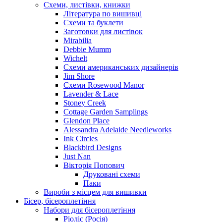
Схеми, листівки, книжки
Література по вишивці
Схеми та буклети
Заготовки для листівок
Mirabilia
Debbie Mumm
Wichelt
Схеми американських дизайнерів
Jim Shore
Cхеми Rosewood Manor
Lavender & Lace
Stoney Creek
Cottage Garden Samplings
Glendon Place
Alessandra Adelaide Needleworks
Ink Circles
Blackbird Designs
Just Nan
Вікторія Попович
Друковані схеми
Паки
Вироби з місцем для вишивки
Бісер, бісероплетіння
Набори для бісероплетіння
Ріоліс (Росія)