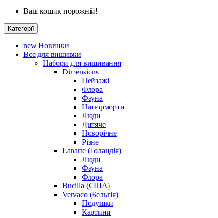
Ваш кошик порожній!
Категорії
new
Новинки
Все для вишивки
Набори для вишивання
Dimensions
Пейзажі
Флора
Фауна
Натюрморти
Люди
Дитяче
Новорічне
Різне
Lanarte (Голандія)
Люди
Фауна
Флора
Bucilla (США)
Vervaco (Бельгія)
Подушки
Картини