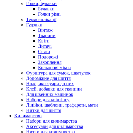
Голки, булавки
Булавки
Голки різні
Термоаплікації
Гудзики
Вінтаж
Тварини
Квіти
Дитячі
Свята
Подорожі
Захоплення
Кольорові мікси
Фурнітура для сумок, шкатулок
Допоміжне для шиття
Ножі, аксесуари до них
Клей, добавки для тканини
Для швейних машинок
Набори для квілтінгу
Лінійки, шаблони, трафарети, мати
Нитки для шиття
Килимарство
Набори для килимарства
Аксесуари для килимарства
Нитки для килимарства