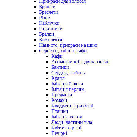
Прикраси для волосся
Брошки
Браслети
Різне
Каблучки
Годинники
Брелки
Комплекти
Намисто, прикраси на шию
Сережки, кліпси, кафи
Кафи
Асиметричні, з двох частин
Бантики
Сердця, любовь
Краплі
Імітація бірюзи
Імітація перлин
Предмети
Комахи
Квадратні, трикутні
Пташки
Імітація золота
Люди, частини тіла
Квіточки різні
Вечірні