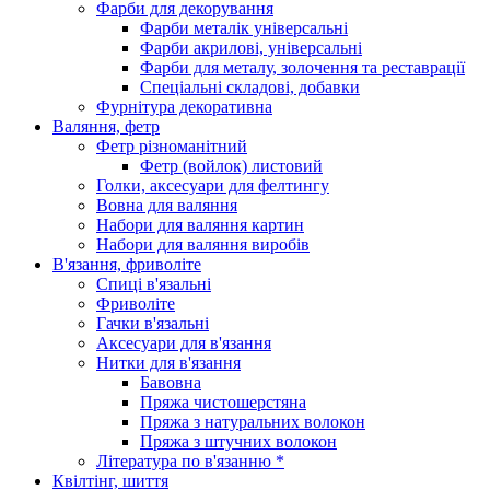
Фарби для декорування
Фарби металік універсальні
Фарби акрилові, універсальні
Фарби для металу, золочення та реставрації
Спеціальні складові, добавки
Фурнітура декоративна
Валяння, фетр
Фетр різноманітний
Фетр (войлок) листовий
Голки, аксесуари для фелтингу
Вовна для валяння
Набори для валяння картин
Набори для валяння виробів
В'язання, фриволіте
Спиці в'язальні
Фриволіте
Гачки в'язальні
Аксесуари для в'язання
Нитки для в'язання
Бавовна
Пряжа чистошерстяна
Пряжа з натуральних волокон
Пряжа з штучних волокон
Література по в'язанню *
Квілтінг, шиття