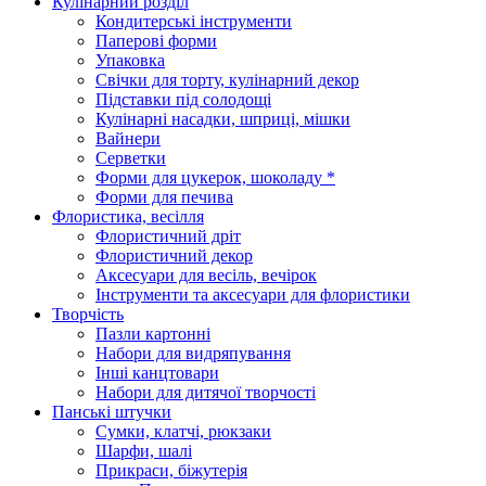
Кулінарний розділ
Кондитерські інструменти
Паперові форми
Упаковка
Свічки для торту, кулінарний декор
Підставки під солодощі
Кулінарні насадки, шприці, мішки
Вайнери
Серветки
Форми для цукерок, шоколаду *
Форми для печива
Флористика, весілля
Флористичний дріт
Флористичний декор
Аксесуари для весіль, вечірок
Інструменти та аксесуари для флористики
Творчість
Пазли картонні
Набори для видряпування
Інші канцтовари
Набори для дитячої творчості
Панські штучки
Сумки, клатчі, рюкзаки
Шарфи, шалі
Прикраси, біжутерія