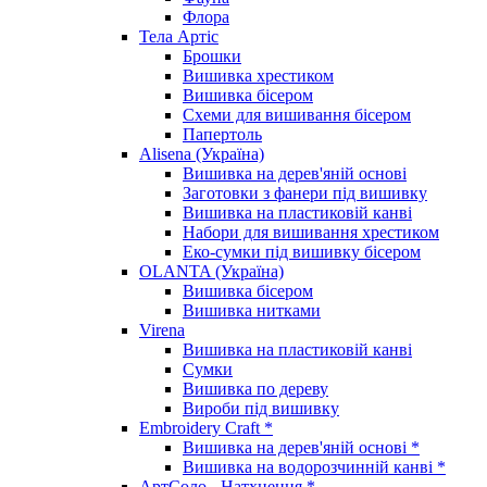
Флора
Тела Артіс
Брошки
Вишивка хрестиком
Вишивка бісером
Схеми для вишивання бісером
Папертоль
Alisena (Україна)
Вишивка на дерев'яній основі
Заготовки з фанери під вишивку
Вишивка на пластиковій канві
Набори для вишивання хрестиком
Еко-сумки під вишивку бісером
OLANTA (Україна)
Вишивка бісером
Вишивка нитками
Virena
Вишивка на пластиковій канві
Сумки
Вишивка по дереву
Вироби під вишивку
Embroidery Craft *
Вишивка на дерев'яній основі *
Вишивка на водорозчинній канві *
АртСоло - Натхнення *