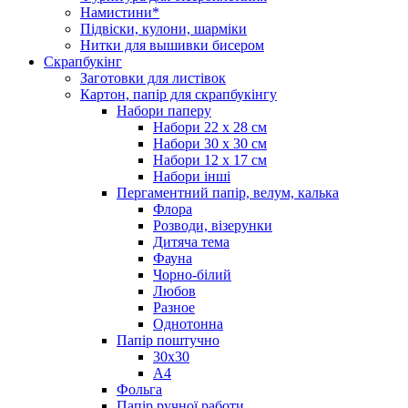
Намистини*
Підвіски, кулони, шарміки
Нитки для вышивки бисером
Скрапбукінг
Заготовки для листівок
Картон, папір для скрапбукінгу
Набори паперу
Набори 22 х 28 см
Набори 30 х 30 см
Набори 12 х 17 см
Набори інші
Пергаментний папір, велум, калька
Флора
Розводи, візерунки
Дитяча тема
Фауна
Чорно-білий
Любов
Разное
Однотонна
Папір поштучно
30х30
А4
Фольга
Папір ручної работи