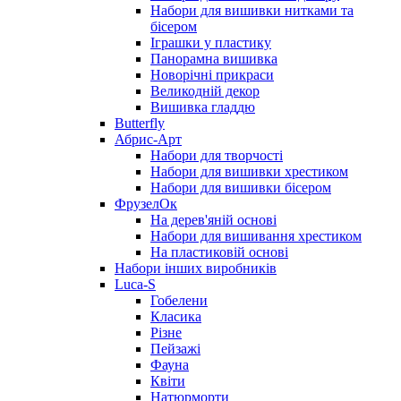
Набори для вишивки нитками та
бісером
Іграшки у пластику
Панорамна вишивка
Новорічні прикраси
Великодній декор
Вишивка гладдю
Butterfly
Абрис-Арт
Набори для творчості
Набори для вишивки хрестиком
Набори для вишивки бісером
ФрузелОк
На дерев'яній основі
Набори для вишивання хрестиком
На пластиковій основі
Набори інших виробників
Luca-S
Гобелени
Класика
Різне
Пейзажі
Фауна
Квіти
Натюрморти