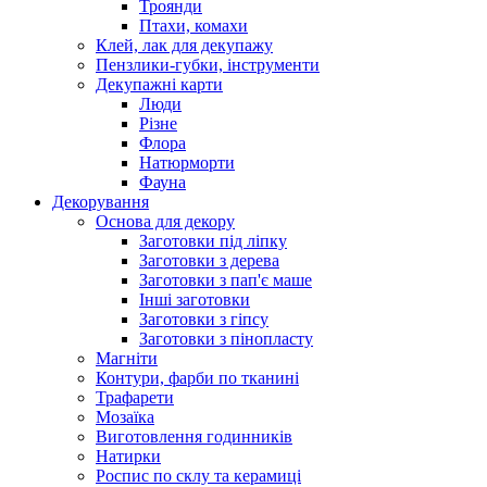
Троянди
Птахи, комахи
Клей, лак для декупажу
Пензлики-губки, інструменти
Декупажні карти
Люди
Різне
Флора
Натюрморти
Фауна
Декорування
Основа для декору
Заготовки під ліпку
Заготовки з дерева
Заготовки з пап'є маше
Інші заготовки
Заготовки з гіпсу
Заготовки з пінопласту
Магніти
Контури, фарби по тканині
Трафарети
Мозаїка
Виготовлення годинників
Натирки
Роспис по склу та керамиці