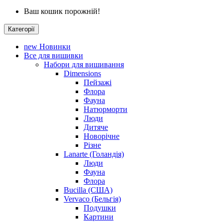
Ваш кошик порожній!
Категорії
new
Новинки
Все для вишивки
Набори для вишивання
Dimensions
Пейзажі
Флора
Фауна
Натюрморти
Люди
Дитяче
Новорічне
Різне
Lanarte (Голандія)
Люди
Фауна
Флора
Bucilla (США)
Vervaco (Бельгія)
Подушки
Картини