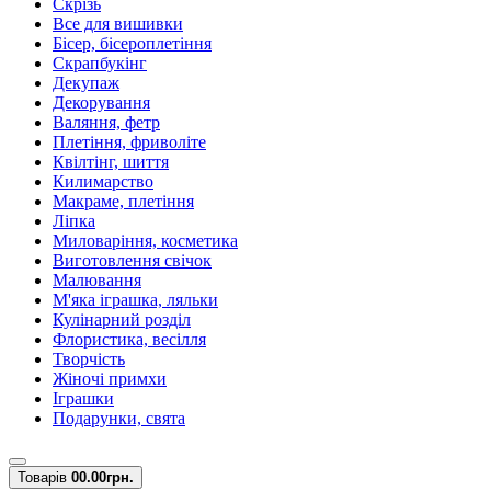
Скрізь
Все для вишивки
Бісер, бісероплетіння
Скрапбукінг
Декупаж
Декорування
Валяння, фетр
Плетіння, фриволіте
Квілтінг, шиття
Килимарство
Макраме, плетіння
Ліпка
Миловаріння, косметика
Виготовлення свічок
Малювання
М'яка іграшка, ляльки
Кулінарний розділ
Флористика, весілля
Творчість
Жіночі примхи
Іграшки
Подарунки, свята
Товарів
0
0.00грн.