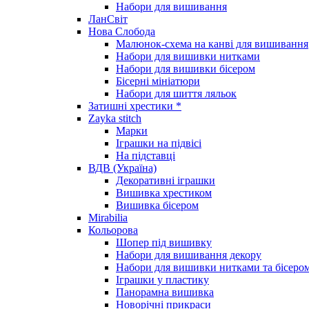
Набори для вишивання
ЛанСвіт
Нова Слобода
Малюнок-схема на канві для вишивання
Набори для вишивки нитками
Набори для вишивки бісером
Бісерні мініатюри
Набори для шиття ляльок
Затишні хрестики *
Zayka stitch
Марки
Іграшки на підвісі
На підставці
ВДВ (Україна)
Декоративні іграшки
Вишивка хрестиком
Вишивка бісером
Mirabilia
Кольорова
Шопер під вишивку
Набори для вишивання декору
Набори для вишивки нитками та бісеро
Іграшки у пластику
Панорамна вишивка
Новорічні прикраси