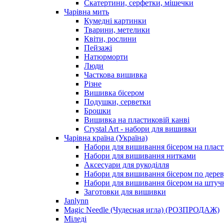
Скатертини, серфетки, мішечки
Чарiвна мить
Кумедні картинки
Тварини, метелики
Квіти, рослини
Пейзажі
Натюрморти
Люди
Часткова вишивка
Різне
Вишивка бісером
Подушки, серветки
Брошки
Вишивка на пластиковій канві
Crystal Art - набори для вишивки
Чарівна країна (Україна)
Набори для вишивання бісером на пласт
Набори для вишивання нитками
Аксесуари для рукоділля
Набори для вишивання бісером по дерев
Набори для вишивання бісером на штучн
Заготовки для вишивки
Janlynn
Magic Needle (Чудесная игла) (РОЗПРОДАЖ)
Міледі