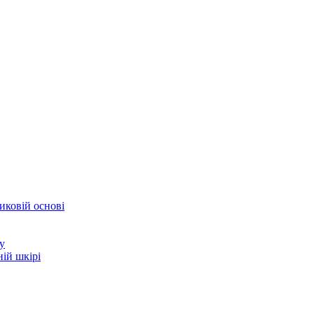
иковій основі
у
ій шкірі