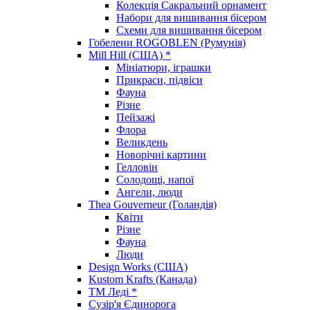
Колекція Сакральний орнамент
Набори для вишивання бісером
Схеми для вишивання бісером
Гобелени ROGOBLEN (Румунія)
Mill Hill (США) *
Мініатюри, іграшки
Прикраси, підвіси
Фауна
Різне
Пейзажі
Флора
Великдень
Новорічні картини
Гелловін
Солодощі, напої
Ангели, люди
Thea Gouverneur (Голандія)
Квіти
Різне
Фауна
Люди
Design Works (США)
Kustom Krafts (Канада)
ТМ Леді *
Сузір'я Єдинорога