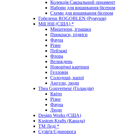
Колекція Сакральний орнамент
Набори для вишивання бісером
Схеми для вишивання бісером
Гобелени ROGOBLEN (Румунія)
Mill Hill (США) *
Мініатюри, іграшки
Прикраси, підвіси
Фауна
Різне
Пейзажі
Флора
Великдень
Новорічні картини
Гелловін
Солодощі, напої
Ангели, люди
Thea Gouverneur (Голандія)
Квіти
Різне
Фауна
Люди
Design Works (США)
Kustom Krafts (Канада)
ТМ Леді *
Сузір'я Єдинорога