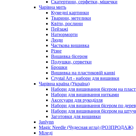
Скатертини, серфетки, мішечки
Чарiвна мить
Кумедні картинки
Тварини, метелики
Квіти, рослини
Пейзажі
Натюрморти
Люди
Часткова вишивка
Різне
Вишивка бісером
Подушки, серветки
Брошки
Вишивка на пластиковій канві
Crystal Art - набори для вишивки
Чарівна країна (Україна)
Набори для вишивання бісером на пласт
Набори для вишивання нитками
Аксесуари для рукоділля
Набори для вишивання бісером по дерев
Набори для вишивання бісером на штучн
Заготовки для вишивки
Janlynn
Magic Needle (Чудесная игла) (РОЗПРОДАЖ)
Міледі