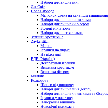
Набори для вишивання
ЛанСвіт
Нова Слобода
Малюнок-схема на канві для вишивання
Набори для вишивки нитками
Набори для вишивки бісером
Бісерні мініатюри
Набори для шиття ляльок
Затишні хрестики *
Zayka stitch
Марки
Іграшки на підвісі
На підставці
ВДВ (Україна)
Декоративні іграшки
Вишивка хрестиком
Вишивка бісером
Mirabilia
Кольорова
Шопер під вишивку
Набори для вишивання декору
Набори для вишивки нитками та бісеро
Іграшки у пластику
Панорамна вишивка
Новорічні прикраси