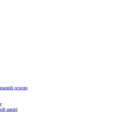
иковій основі
у
ій шкірі