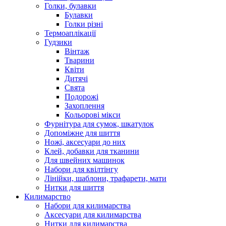
Голки, булавки
Булавки
Голки різні
Термоаплікації
Гудзики
Вінтаж
Тварини
Квіти
Дитячі
Свята
Подорожі
Захоплення
Кольорові мікси
Фурнітура для сумок, шкатулок
Допоміжне для шиття
Ножі, аксесуари до них
Клей, добавки для тканини
Для швейних машинок
Набори для квілтінгу
Лінійки, шаблони, трафарети, мати
Нитки для шиття
Килимарство
Набори для килимарства
Аксесуари для килимарства
Нитки для килимарства