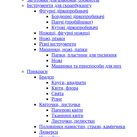
Інструменти для скрапбукингу
Фігурні діркопробивачі
Бордюрні діркопробивачі
Панчі (пробійники)
Кутові діркопробивачі
Ножиці, фігурні ножиці
Ножі, різаки
Різні інструменти
Машинки, ножі, папки
Папки, пластини для тиснення
Ножі
Машинки та приспособи для них
Прикраси
Брадси
Круги, квадрати
Квіти, флора
Свята
Різне
Квіточки, листочки
Паперові квіти
Тканинні квіти
Листочки, пелюстки
Половинки намистин, стрази, камінчики
Люверси