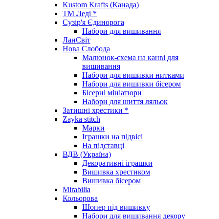
Kustom Krafts (Канада)
ТМ Леді *
Сузір'я Єдинорога
Набори для вишивання
ЛанСвіт
Нова Слобода
Малюнок-схема на канві для
вишивання
Набори для вишивки нитками
Набори для вишивки бісером
Бісерні мініатюри
Набори для шиття ляльок
Затишні хрестики *
Zayka stitch
Марки
Іграшки на підвісі
На підставці
ВДВ (Україна)
Декоративні іграшки
Вишивка хрестиком
Вишивка бісером
Mirabilia
Кольорова
Шопер під вишивку
Набори для вишивання декору