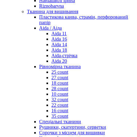
Наніашвілі Ірина
Riznobarvna
Тканина для вишивання
Пластикова канва, страмін, перфорований
папір
Aida / Аіда
Aida 11
Aida 16
Aida 14
Aida 18
Aida-стрічка
Aida 20
Рівномірна тканина
25 count
27 count
18 count
28 count
10 count
32 count
22 count
16 count
35 count
Спеціальні тканини
Рушники, скатертини, серветки
Сорочки з місцем для вишивки