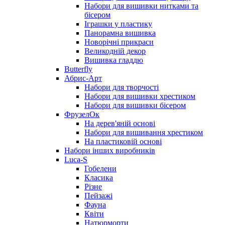
Набори для вишивки нитками та
бісером
Іграшки у пластику
Панорамна вишивка
Новорічні прикраси
Великодній декор
Вишивка гладдю
Butterfly
Абрис-Арт
Набори для творчості
Набори для вишивки хрестиком
Набори для вишивки бісером
ФрузелОк
На дерев'яній основі
Набори для вишивання хрестиком
На пластиковій основі
Набори інших виробників
Luca-S
Гобелени
Класика
Різне
Пейзажі
Фауна
Квіти
Натюрморти