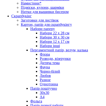
Намистини*
Підвіски, кулони, шарміки
Нитки для вышивки бисером
Скрапбукінг
Заготовки для листівок
Картон, папір для скрапбукінгу
Набори паперу
Набори 22 х 28 см
Набори 30 х 30 см
Набори 12 х 17 см
Набори інші
Пергаментний папір, велум, калька
Флора
Розводи, візерунки
Дитяча тема
Фауна
Чорно-білий
Любов
Разное
Однотонна
Папір поштучно
30х30
А4
Фольга
Папір ручної работи