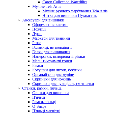
Caron Collection Waterlilies
Муліне Tela Artis
Муліне ручного фарбування Tela Artis
Нитка для вишивки Пухнастик
Аксесуари для вишивки
Оформлення картин
Ножиці
Лупи
Маркери для тканини
Різне
Гольниці, нитковдівачі
Голки для вишивання
Наперстки, вспорювачі, різаки
Магніти-тримачі голки
Рамки
Котушки для ниток, бобінки
Органайзери для муліне
Скриньки для ножиць
Скриньки для рукоділля, смітнички
Станки, рамки, пяльца
Станки для вишивки
П'яльці
Рамки-п'яльці
Q-Snaps
П'яльці магнітні