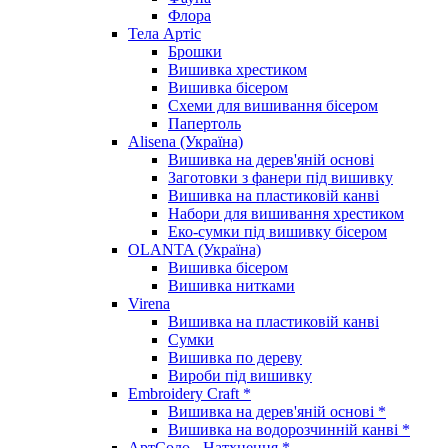
Флора
Тела Артіс
Брошки
Вишивка хрестиком
Вишивка бісером
Схеми для вишивання бісером
Папертоль
Alisena (Україна)
Вишивка на дерев'яній основі
Заготовки з фанери під вишивку
Вишивка на пластиковій канві
Набори для вишивання хрестиком
Еко-сумки під вишивку бісером
OLANTA (Україна)
Вишивка бісером
Вишивка нитками
Virena
Вишивка на пластиковій канві
Сумки
Вишивка по дереву
Вироби під вишивку
Embroidery Craft *
Вишивка на дерев'яній основі *
Вишивка на водорозчинній канві *
АртСоло - Натхнення *