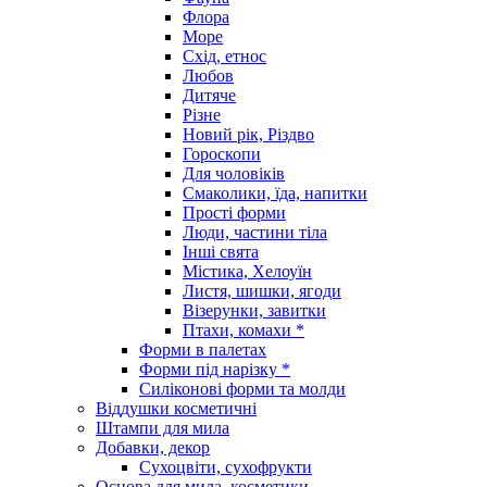
Флора
Море
Схід, етнос
Любов
Дитяче
Різне
Новий рік, Різдво
Гороскопи
Для чоловіків
Смаколики, їда, напитки
Прості форми
Люди, частини тіла
Інші свята
Містика, Хелоуїн
Листя, шишки, ягоди
Візерунки, завитки
Птахи, комахи *
Форми в палетах
Форми під нарізку *
Силіконові форми та молди
Віддушки косметичні
Штампи для мила
Добавки, декор
Сухоцвіти, сухофрукти
Основа для мила, косметики