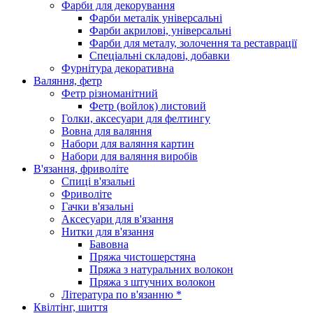
Фарби для декорування
Фарби металік універсальні
Фарби акрилові, універсальні
Фарби для металу, золочення та реставрації
Спеціальні складові, добавки
Фурнітура декоративна
Валяння, фетр
Фетр різноманітний
Фетр (войлок) листовий
Голки, аксесуари для фелтингу
Вовна для валяння
Набори для валяння картин
Набори для валяння виробів
В'язання, фриволіте
Спиці в'язальні
Фриволіте
Гачки в'язальні
Аксесуари для в'язання
Нитки для в'язання
Бавовна
Пряжа чистошерстяна
Пряжа з натуральних волокон
Пряжа з штучних волокон
Література по в'язанню *
Квілтінг, шиття