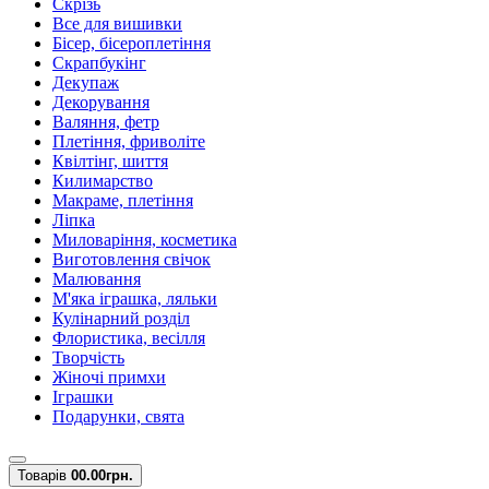
Скрізь
Все для вишивки
Бісер, бісероплетіння
Скрапбукінг
Декупаж
Декорування
Валяння, фетр
Плетіння, фриволіте
Квілтінг, шиття
Килимарство
Макраме, плетіння
Ліпка
Миловаріння, косметика
Виготовлення свічок
Малювання
М'яка іграшка, ляльки
Кулінарний розділ
Флористика, весілля
Творчість
Жіночі примхи
Іграшки
Подарунки, свята
Товарів
0
0.00грн.