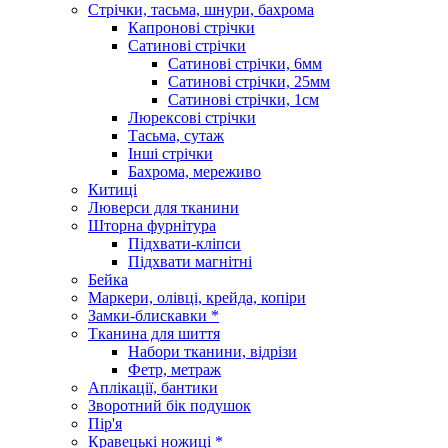
Стрічки, тасьма, шнури, бахрома
Капронові стрічки
Сатинові стрічки
Сатинові стрічки, 6мм
Сатинові стрічки, 25мм
Сатинові стрічки, 1см
Люрексові стрічки
Тасьма, сутаж
Інші стрічки
Бахрома, мереживо
Китиці
Люверси для тканини
Шторна фурнітура
Підхвати-кліпси
Підхвати магнітні
Бейка
Маркери, олівці, крейда, копіри
Замки-блискавки *
Тканина для шиття
Набори тканини, відрізи
Фетр, метраж
Аплікації, бантики
Зворотний бік подушок
Пір'я
Кравецькі ножиці *