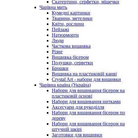
Скатертини, серфетки, мішечки
Чарiвна мить
Кумедні картинки
Тварини, метелики
Квіти, рослини
Пейзажі
Натюрморти
Люди
Часткова вишивка
Різне
Вишивка бісером
Подушки, серветки
Брошки
Вишивка на пластиковій канві
Crystal Art - набори для вишивки
Чарівна країна (Україна)
Набори для вишивання бісером на
пластиковій основі
Набори для вишивання нитками
Аксесуари для рукоділля
Набори для вишивання бісером по
дереву
Набори для вишивання бісером на
штучній шкірі
Заготовки для вишивки