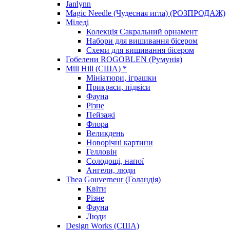
Janlynn
Magic Needle (Чудесная игла) (РОЗПРОДАЖ)
Міледі
Колекція Сакральний орнамент
Набори для вишивання бісером
Схеми для вишивання бісером
Гобелени ROGOBLEN (Румунія)
Mill Hill (США) *
Мініатюри, іграшки
Прикраси, підвіси
Фауна
Різне
Пейзажі
Флора
Великдень
Новорічні картини
Гелловін
Солодощі, напої
Ангели, люди
Thea Gouverneur (Голандія)
Квіти
Різне
Фауна
Люди
Design Works (США)