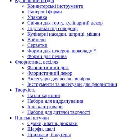
Кулінарний розділ
Кондитерські інструменти
Паперові форми
Упаковка
Свічки для торту, кулінарний декор
Підставки під солодощі
Кулінарні насадки, шприці, мішки
Вайнери
Серветки
Форми для цукерок, шоколаду *
Форми для печива
Флористика, весілля
Флористичний дріт
Флористичний декор
Аксесуари для весіль, вечірок
Інструменти та аксесуари для флористики
Творчість
Пазли картонні
Набори для видряпування
Інші канцтовари
Набори для дитячої творчості
Панські штучки
Сумки, клатчі, рюкзаки
Шарфи, шалі
Прикраси, біжутерія