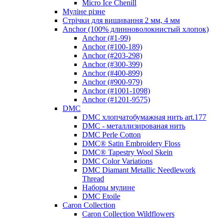
Micro Ice Chenill
Муліне різне
Стрічки для вишивання 2 мм, 4 мм
Anchor (100% длинноволокнистый хлопок)
Anchor (#1-99)
Anchor (#100-189)
Anchor (#203-298)
Anchor (#300-399)
Anchor (#400-899)
Anchor (#900-979)
Anchor (#1001-1098)
Anchor (#1201-9575)
DMC
DMC хлопчатобумажная нить art.177
DMC - металлизированая нить
DMC Perle Cotton
DMC® Satin Embroidery Floss
DMC® Tapestry Wool Skein
DMC Color Variations
DMC Diamant Metallic Needlework
Thread
Наборы мулине
DMC Etoile
Caron Collection
Caron Collection Wildflowers