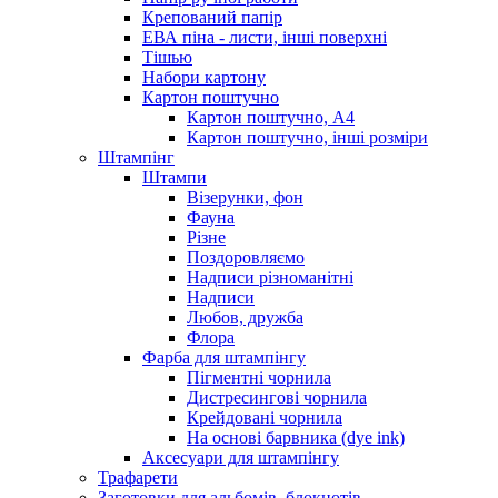
Крепований папір
ЕВА піна - листи, інші поверхні
Тішью
Набори картону
Картон поштучно
Картон поштучно, А4
Картон поштучно, інші розміри
Штампінг
Штампи
Візерунки, фон
Фауна
Різне
Поздоровляємо
Надписи різноманітні
Надписи
Любов, дружба
Флора
Фарба для штампінгу
Пігментні чорнила
Дистресингові чорнила
Крейдовані чорнила
На основі барвника (dye ink)
Аксесуари для штампінгу
Трафарети
Заготовки для альбомів, блокнотів