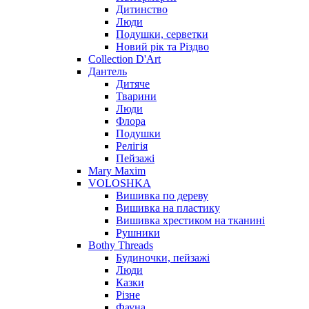
Дитинство
Люди
Подушки, серветки
Новий рік та Різдво
Collection D'Art
Дантель
Дитяче
Тварини
Люди
Флора
Подушки
Релігія
Пейзажі
Mary Maxim
VOLOSHKA
Вишивка по дереву
Вишивка на пластику
Вишивка хрестиком на тканині
Рушники
Bothy Threads
Будиночки, пейзажі
Люди
Казки
Різне
Фауна