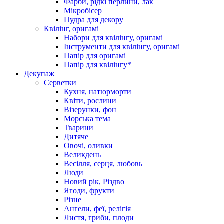
Фарби, рідкі перлини, лак
Мікробісер
Пудра для декору
Квілінг, оригамі
Набори для квілінгу, оригамі
Інструменти для квілінгу, оригамі
Папір для оригамі
Папір для квілінгу*
Декупаж
Серветки
Кухня, натюрморти
Квіти, рослини
Візерунки, фон
Морська тема
Тварини
Дитяче
Овочі, оливки
Великдень
Весілля, серця, любовь
Люди
Новий рік, Різдво
Ягоди, фрукти
Різне
Ангели, феї, релігія
Листя, гриби, плоди