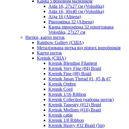
Канва з фоновим малюнком
Aida 16, 27х27 см (Voloshka)
Aida 16, 30х40 см (Voloshka)
Аїда 16 (Alisena)
Рівномірка 32 (Alisena)
Канва рівномірна 32 принтована
Voloshka, 27х27 см
Нитки, карти ниток
Rainbow Gallery (США)
Металізована нитка від різних виробників
Карти ниток
Kreinik (США)
Kreinik Blending Filament
Kreinik Very Fine (#4) Braid
Kreinik Fine (#8) Braid
Kreinik Japan Thread #1, #5 & #7
Kreinik Ombre
Kreinik Cord
Kreinik 1/16 Ribbon
Kreinik Collection (наборы ниток)
Kreinik Tapestry (#12) Braid
Kreinik Medium (#16) Braid
Kreinik cable
Kreinik 1/8 Ribbon
Kreinik Heavy #32 Braid (5m)