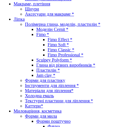
Макраме, плетіння
Шнури
Аксесуари для макраме *
Ліпка
Полімерна глина, моделін, пластилін *
Моделін Cernit *
Fimo *
Fimo Effect *
Fimo Soft *
Fimo Classic *
Fimo Professional *
Sculpey Polyform *
Глина від різних виробників *
Пластилін *
Jam clay *
Форми для пластику
Інструменти для ліплення *
Матеріали для ліплення*
Холодна емаль
Текстурні пластини для ліплення *
Каттери*
Миловаріння, косметика
Форми для мила
Форми поштучно
Фауна