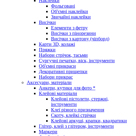
Наклейки
Фольговані
Об'ємні наклейки
Звичайні наклейки
Висічки
Елементи з фетру
Висічки з пінорезини
Висічки з картону (чіпборд)
Карти 3D, колажі
Пряжки
Набори стрічок, тасьми
Сургучні печатки, віск, інструменти
Об'ємні прикраси
Декоративні прищепки
Набори прикрас
Аксесуари, матеріали
Анкери, кутики для фото *
Клейові матеріали
Клейові пістолети, стержні,
інструменти
Клеї різного призначення
Скотч, клейкі стрічки
Клейові аркуші, крапки, квадратики
Глітер, клей з глітером, інструменти
Маркери