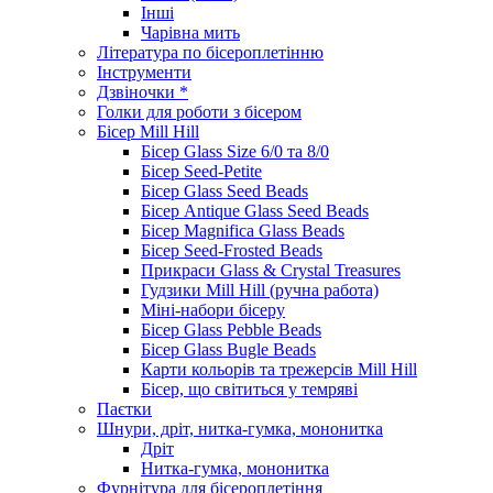
Інші
Чарівна мить
Література по бісероплетінню
Інструменти
Дзвіночки *
Голки для роботи з бісером
Бісер Mill Hill
Бісер Glass Size 6/0 та 8/0
Бісер Seed-Petite
Бісер Glass Seed Beads
Бісер Antique Glass Seed Beads
Бісер Magnifica Glass Beads
Бісер Seed-Frosted Beads
Прикраси Glass & Crystal Treasures
Гудзики Mill Hill (ручна работа)
Міні-набори бісеру
Бісер Glass Pebble Beads
Бісер Glass Bugle Beads
Карти кольорів та трежерсів Mill Hill
Бісер, що світиться у темряві
Паєтки
Шнури, дріт, нитка-гумка, мононитка
Дріт
Нитка-гумка, мононитка
Фурнітура для бісероплетіння