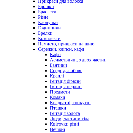
Прикраси для волосся
Брошки
Браслети
Різне
Каблучки
Годинники
Брелки
Комплекти
Намисто, прикраси на шию
Сережки, кліпси, кафи
Кафи
Асиметричні, з двох частин
Бантики
Сердця, любовь
Краплі
Імітація бірюзи
Імітація перлин
Предмети
Комахи
Квадратні, трикутні
Пташки
Імітація золота
Люди, частини тіла
Квіточки різні
Вечірні