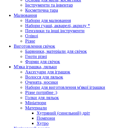
Інструменти та інвентар
Косметична тара
Малювання
Набори для малювання
Набори гуаші, акварелі, акрилу *
Пензлики та інші інструменти
Олівці
Різне
Виготовлення свічок
Барвники, матеріали для свічок
Гноти різні
Форми для свічок
М'яка іграшка, ляльки
Аксесуари для іграшок
Волосся для ляльок
Оченята, носики
Набори для виготовлення м'якої іграшки
Різне потрібне :)
Голки для ляльок
Мініатюри
Материали
Хутряний (синельний) дріт
Помпони
Хутро