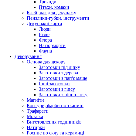
Троянди
Птахи, комахи
Клей, лак для декупажу
Пензлики-губки, інструменти
Декупажні карти
Люди
Різне
Флора
Натюрморти
Фауна
Декорування
Основа для декору
Заготовки під ліпку
Заготовки з дерева
Заготовки з пап'є маше
Інші заготовки
Заготовки з гіпсу
Заготовки з пінопласту
Магніти
Контури, фарби по тканині
Трафарети
Мозаїка
Виготовлення годинників
Натирки
Роспис по склу та керамиці