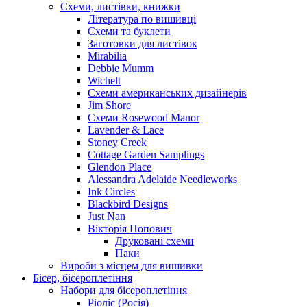
Схеми, листівки, книжки
Література по вишивці
Схеми та буклети
Заготовки для листівок
Mirabilia
Debbie Mumm
Wichelt
Схеми американських дизайнерів
Jim Shore
Cхеми Rosewood Manor
Lavender & Lace
Stoney Creek
Cottage Garden Samplings
Glendon Place
Alessandra Adelaide Needleworks
Ink Circles
Blackbird Designs
Just Nan
Вікторія Попович
Друковані схеми
Паки
Вироби з місцем для вишивки
Бісер, бісероплетіння
Набори для бісероплетіння
Ріоліс (Росія)