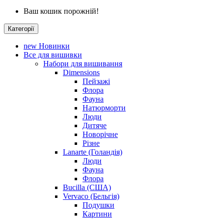
Ваш кошик порожній!
Категорії
new
Новинки
Все для вишивки
Набори для вишивання
Dimensions
Пейзажі
Флора
Фауна
Натюрморти
Люди
Дитяче
Новорічне
Різне
Lanarte (Голандія)
Люди
Фауна
Флора
Bucilla (США)
Vervaco (Бельгія)
Подушки
Картини