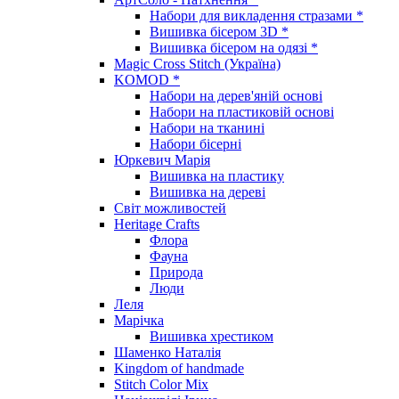
Набори для викладення стразами *
Вишивка бісером 3D *
Вишивка бісером на одязі *
Magic Cross Stitch (Україна)
KOMOD *
Набори на дерев'яній основі
Набори на пластиковій основі
Набори на тканині
Набори бісерні
Юркевич Марія
Вишивка на пластику
Вишивка на дереві
Світ можливостей
Heritage Crafts
Флора
Фауна
Природа
Люди
Леля
Марічка
Вишивка хрестиком
Шаменко Наталія
Kingdom of handmade
Stitch Color Mix