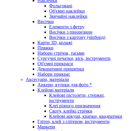
Наклейки
Фольговані
Об'ємні наклейки
Звичайні наклейки
Висічки
Елементи з фетру
Висічки з пінорезини
Висічки з картону (чіпборд)
Карти 3D, колажі
Пряжки
Набори стрічок, тасьми
Сургучні печатки, віск, інструменти
Об'ємні прикраси
Декоративні прищепки
Набори прикрас
Аксесуари, матеріали
Анкери, кутики для фото *
Клейові матеріали
Клейові пістолети, стержні,
інструменти
Клеї різного призначення
Скотч, клейкі стрічки
Клейові аркуші, крапки, квадратики
Глітер, клей з глітером, інструменти
Маркери