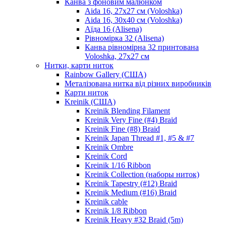
Канва з фоновим малюнком
Aida 16, 27х27 см (Voloshka)
Aida 16, 30х40 см (Voloshka)
Аїда 16 (Alisena)
Рівномірка 32 (Alisena)
Канва рівномірна 32 принтована
Voloshka, 27х27 см
Нитки, карти ниток
Rainbow Gallery (США)
Металізована нитка від різних виробників
Карти ниток
Kreinik (США)
Kreinik Blending Filament
Kreinik Very Fine (#4) Braid
Kreinik Fine (#8) Braid
Kreinik Japan Thread #1, #5 & #7
Kreinik Ombre
Kreinik Cord
Kreinik 1/16 Ribbon
Kreinik Collection (наборы ниток)
Kreinik Tapestry (#12) Braid
Kreinik Medium (#16) Braid
Kreinik cable
Kreinik 1/8 Ribbon
Kreinik Heavy #32 Braid (5m)