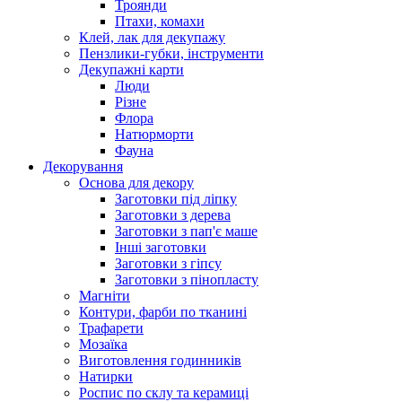
Троянди
Птахи, комахи
Клей, лак для декупажу
Пензлики-губки, інструменти
Декупажні карти
Люди
Різне
Флора
Натюрморти
Фауна
Декорування
Основа для декору
Заготовки під ліпку
Заготовки з дерева
Заготовки з пап'є маше
Інші заготовки
Заготовки з гіпсу
Заготовки з пінопласту
Магніти
Контури, фарби по тканині
Трафарети
Мозаїка
Виготовлення годинників
Натирки
Роспис по склу та керамиці