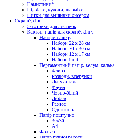
Намистини*
Підвіски, кулони, шарміки
Нитки для вышивки бисером
Скрапбукінг
Заготовки для листівок
Картон, папір для скрапбукінгу
Набори паперу
Набори 22 х 28 см
Набори 30 х 30 см
Набори 12 х 17 см
Набори інші
Пергаментний папір, велум, калька
Флора
Розводи, візерунки
Дитяча тема
Фауна
Чорно-білий
Любов
Разное
Однотонна
Папір поштучно
30х30
А4
Фольга
Папір ручної работи