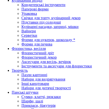
Кулінарний розділ
Кондитерські інструменти
Паперові форми
Упаковка
Свічки для торту, кулінарний декор
Підставки під солодощі
Кулінарні насадки, шприці, мішки
Вайнери
Серветки
Форми для цукерок, шоколаду *
Форми для печива
Флористика, весілля
Флористичний дріт
Флористичний декор
Аксесуари для весіль, вечірок
Інструменти та аксесуари для флористики
Творчість
Пазли картонні
Набори для видряпування
Інші канцтовари
Набори для дитячої творчості
Панські штучки
Сумки, клатчі, рюкзаки
Шарфи, шалі
Прикраси, біжутерія