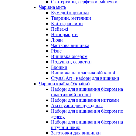
Скатертини, серфетки, мішечки
Чарiвна мить
Кумедні картинки
Тварини, метелики
Квіти, рослини
Пейзажі
Натюрморти
Люди
Часткова вишивка
Різне
Вишивка бісером
Подушки, серветки
Брошки
Вишивка на пластиковій канві
Crystal Art - набори для вишивки
Чарівна країна (Україна)
Набори для вишивання бісером на
пластиковій основі
Набори для вишивання нитками
Аксесуари для рукоділля
Набори для вишивання бісером по
дереву
Набори для вишивання бісером на
штучній шкірі
Заготовки для вишивки