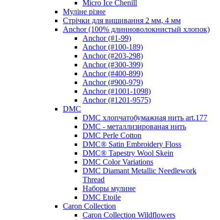
Micro Ice Chenill
Муліне різне
Стрічки для вишивання 2 мм, 4 мм
Anchor (100% длинноволокнистый хлопок)
Anchor (#1-99)
Anchor (#100-189)
Anchor (#203-298)
Anchor (#300-399)
Anchor (#400-899)
Anchor (#900-979)
Anchor (#1001-1098)
Anchor (#1201-9575)
DMC
DMC хлопчатобумажная нить art.177
DMC - металлизированая нить
DMC Perle Cotton
DMC® Satin Embroidery Floss
DMC® Tapestry Wool Skein
DMC Color Variations
DMC Diamant Metallic Needlework
Thread
Наборы мулине
DMC Etoile
Caron Collection
Caron Collection Wildflowers