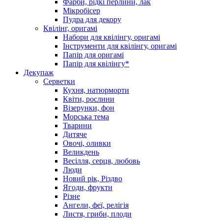
Фарби, рідкі перлини, лак
Мікробісер
Пудра для декору
Квілінг, оригамі
Набори для квілінгу, оригамі
Інструменти для квілінгу, оригамі
Папір для оригамі
Папір для квілінгу*
Декупаж
Серветки
Кухня, натюрморти
Квіти, рослини
Візерунки, фон
Морська тема
Тварини
Дитяче
Овочі, оливки
Великдень
Весілля, серця, любовь
Люди
Новий рік, Різдво
Ягоди, фрукти
Різне
Ангели, феї, релігія
Листя, гриби, плоди