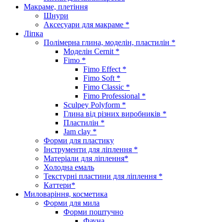
Макраме, плетіння
Шнури
Аксесуари для макраме *
Ліпка
Полімерна глина, моделін, пластилін *
Моделін Cernit *
Fimo *
Fimo Effect *
Fimo Soft *
Fimo Classic *
Fimo Professional *
Sculpey Polyform *
Глина від різних виробників *
Пластилін *
Jam clay *
Форми для пластику
Інструменти для ліплення *
Матеріали для ліплення*
Холодна емаль
Текстурні пластини для ліплення *
Каттери*
Миловаріння, косметика
Форми для мила
Форми поштучно
Фауна