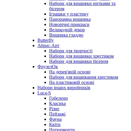
Набори для вишивки нитками та
бісером
Іграшки у пластику
Панорамна вишивка
Новорічні прикраси
Великодній декор
Вишивка гладдю
Butterfly
Абрис-Арт
Набори для творчості
Набори для вишивки хрестиком
Набори для вишивки бісером
ФрузелОк
На дерев'яній основі
Набори для вишивання хрестиком
На пластиковій основі
Набори інших виробників
Luca-S
Гобелени
Класика
Різне
Пейзажі
Фауна
Квіти
Натюрморти