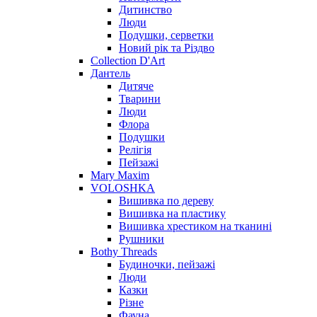
Дитинство
Люди
Подушки, серветки
Новий рік та Різдво
Collection D'Art
Дантель
Дитяче
Тварини
Люди
Флора
Подушки
Релігія
Пейзажі
Mary Maxim
VOLOSHKA
Вишивка по дереву
Вишивка на пластику
Вишивка хрестиком на тканині
Рушники
Bothy Threads
Будиночки, пейзажі
Люди
Казки
Різне
Фауна