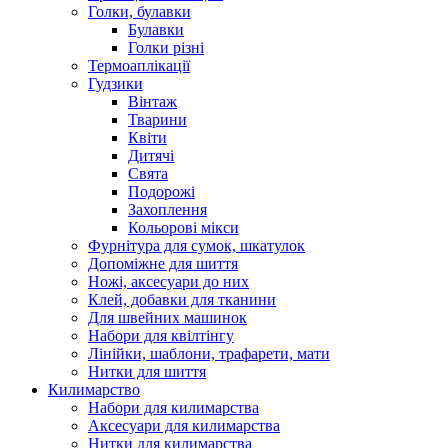
Голки, булавки
Булавки
Голки різні
Термоаплікації
Гудзики
Вінтаж
Тварини
Квіти
Дитячі
Свята
Подорожі
Захоплення
Кольорові мікси
Фурнітура для сумок, шкатулок
Допоміжне для шиття
Ножі, аксесуари до них
Клей, добавки для тканини
Для швейних машинок
Набори для квілтінгу
Лінійки, шаблони, трафарети, мати
Нитки для шиття
Килимарство
Набори для килимарства
Аксесуари для килимарства
Нитки для килимарства