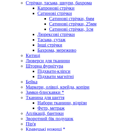
Стрічки, тасьма, шнури, бахрома
Капронові стрічки
Сатинові стрічки
Сатинові стрічки, 6мм
Сатинові стрічки, 25мм
Сатинові стрічки, 1см
Люрексові стрічки
Тасьма, сутаж
Інші стрічки
Бахрома, мереживо
Китиці
Люверси для тканини
Шторна фурнітура
Підхвати-кліпси
Підхвати магнітні
Бейка
Маркери, олівці, крейда, копіри
Замки-блискавки *
Тканина для шиття
Набори тканини, відрізи
Фетр, метраж
Аплікації, бантики
Зворотний бік подушок
Пір'я
Кравецькі ножиці *