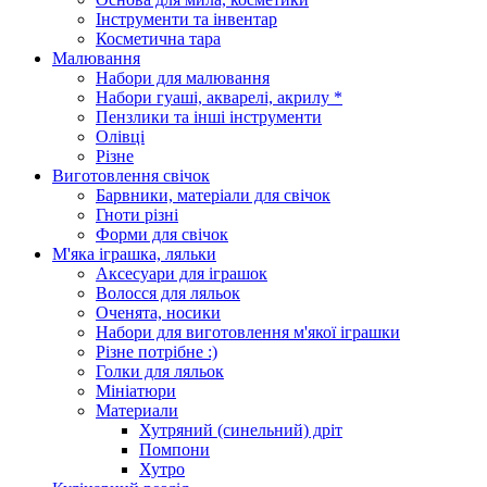
Інструменти та інвентар
Косметична тара
Малювання
Набори для малювання
Набори гуаші, акварелі, акрилу *
Пензлики та інші інструменти
Олівці
Різне
Виготовлення свічок
Барвники, матеріали для свічок
Гноти різні
Форми для свічок
М'яка іграшка, ляльки
Аксесуари для іграшок
Волосся для ляльок
Оченята, носики
Набори для виготовлення м'якої іграшки
Різне потрібне :)
Голки для ляльок
Мініатюри
Материали
Хутряний (синельний) дріт
Помпони
Хутро