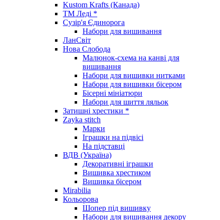
Kustom Krafts (Канада)
ТМ Леді *
Сузір'я Єдинорога
Набори для вишивання
ЛанСвіт
Нова Слобода
Малюнок-схема на канві для
вишивання
Набори для вишивки нитками
Набори для вишивки бісером
Бісерні мініатюри
Набори для шиття ляльок
Затишні хрестики *
Zayka stitch
Марки
Іграшки на підвісі
На підставці
ВДВ (Україна)
Декоративні іграшки
Вишивка хрестиком
Вишивка бісером
Mirabilia
Кольорова
Шопер під вишивку
Набори для вишивання декору