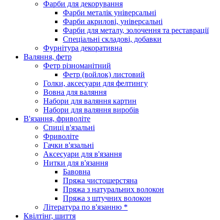
Фарби для декорування
Фарби металік універсальні
Фарби акрилові, універсальні
Фарби для металу, золочення та реставрації
Спеціальні складові, добавки
Фурнітура декоративна
Валяння, фетр
Фетр різноманітний
Фетр (войлок) листовий
Голки, аксесуари для фелтингу
Вовна для валяння
Набори для валяння картин
Набори для валяння виробів
В'язання, фриволіте
Спиці в'язальні
Фриволіте
Гачки в'язальні
Аксесуари для в'язання
Нитки для в'язання
Бавовна
Пряжа чистошерстяна
Пряжа з натуральних волокон
Пряжа з штучних волокон
Література по в'язанню *
Квілтінг, шиття