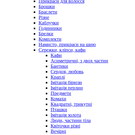
Прикраси для волосся
Брошки
Браслети
Різне
Каблучки
Годинники
Брелки
Комплекти
Намисто, прикраси на шию
Сережки, кліпси, кафи
Кафи
Асиметричні, з двох частин
Бантики
Сердця, любовь
Краплі
Імітація бірюзи
Імітація перлин
Предмети
Комахи
Квадратні, трикутні
Пташки
Імітація золота
Люди, частини тіла
Квіточки різні
Вечірні