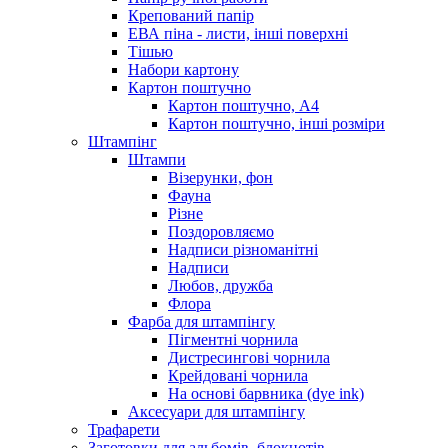
Крепований папір
ЕВА піна - листи, інші поверхні
Тішью
Набори картону
Картон поштучно
Картон поштучно, А4
Картон поштучно, інші розміри
Штампінг
Штампи
Візерунки, фон
Фауна
Різне
Поздоровляємо
Надписи різноманітні
Надписи
Любов, дружба
Флора
Фарба для штампінгу
Пігментні чорнила
Дистресингові чорнила
Крейдовані чорнила
На основі барвника (dye ink)
Аксесуари для штампінгу
Трафарети
Заготовки для альбомів, блокнотів