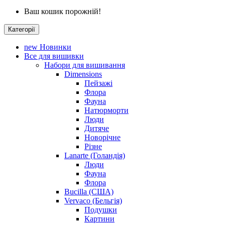
Ваш кошик порожній!
Категорії
new
Новинки
Все для вишивки
Набори для вишивання
Dimensions
Пейзажі
Флора
Фауна
Натюрморти
Люди
Дитяче
Новорічне
Різне
Lanarte (Голандія)
Люди
Фауна
Флора
Bucilla (США)
Vervaco (Бельгія)
Подушки
Картини