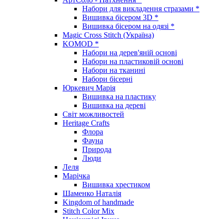
Набори для викладення стразами *
Вишивка бісером 3D *
Вишивка бісером на одязі *
Magic Cross Stitch (Україна)
KOMOD *
Набори на дерев'яній основі
Набори на пластиковій основі
Набори на тканині
Набори бісерні
Юркевич Марія
Вишивка на пластику
Вишивка на дереві
Світ можливостей
Heritage Crafts
Флора
Фауна
Природа
Люди
Леля
Марічка
Вишивка хрестиком
Шаменко Наталія
Kingdom of handmade
Stitch Color Mix