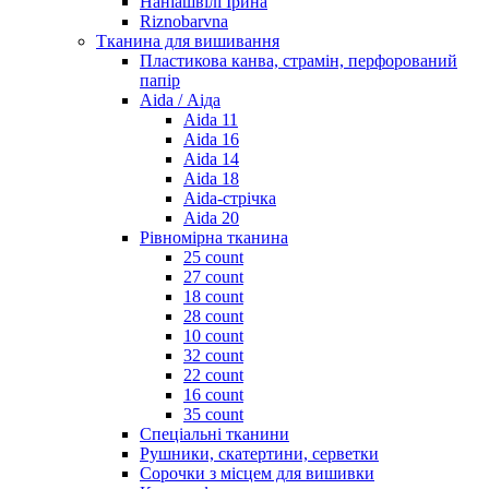
Наніашвілі Ірина
Riznobarvna
Тканина для вишивання
Пластикова канва, страмін, перфорований
папір
Aida / Аіда
Aida 11
Aida 16
Aida 14
Aida 18
Aida-стрічка
Aida 20
Рівномірна тканина
25 count
27 count
18 count
28 count
10 count
32 count
22 count
16 count
35 count
Спеціальні тканини
Рушники, скатертини, серветки
Сорочки з місцем для вишивки