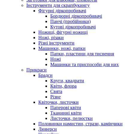
Інструменти для скрапбукингу
Фігурні діркопробивачі
Бордюрні діркопробивачі
Панчі (пробійники)
Кутові діркопробивачі
Ножиці, фігурні ножиці
Ножі, різаки
Різні інструменти
Машинки, ножі, папки
Папки, пластини для тиснення
Ножі
Машинки та приспособи для них
Прикраси
Брадси
Круги, квадрати
Квіти, флора
Свята
Різне
Квіточки, листочки
Паперові квіти
Тканинні квіти
Листочки, пелюстки
Половинки намистин, стрази, камінчики
Люверси