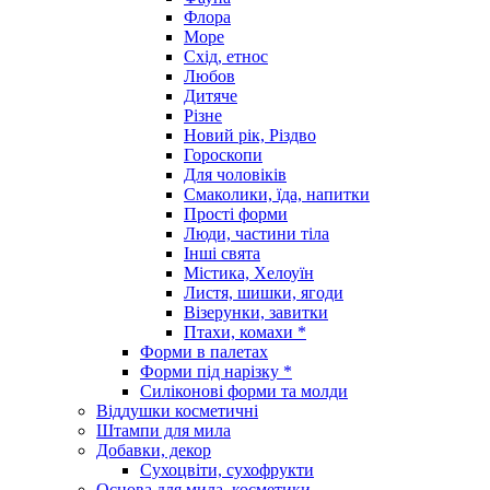
Флора
Море
Схід, етнос
Любов
Дитяче
Різне
Новий рік, Різдво
Гороскопи
Для чоловіків
Смаколики, їда, напитки
Прості форми
Люди, частини тіла
Інші свята
Містика, Хелоуїн
Листя, шишки, ягоди
Візерунки, завитки
Птахи, комахи *
Форми в палетах
Форми під нарізку *
Силіконові форми та молди
Віддушки косметичні
Штампи для мила
Добавки, декор
Сухоцвіти, сухофрукти
Основа для мила, косметики