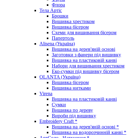
Флора
Тела Артіс
Брошки
Вишивка хрестиком
Вишивка бісером
Схеми для вишивання бісером
Папертоль
Alisena (Україна)
Вишивка на дерев'яній основі
Заготовки з фанери під вишивку
Вишивка на пластиковій канві
Набори для вишивання хрестиком
Еко-сумки під вишивку бісером
OLANTA (Україна)
Вишивка бісером
Вишивка нитками
Virena
Вишивка на пластиковій канві
Сумки
Вишивка по дереву
Вироби під вишивку
Embroidery Craft *
Вишивка на дерев'яній основі *
Вишивка на водорозчинній канві *
АртСоло - Натхнення *