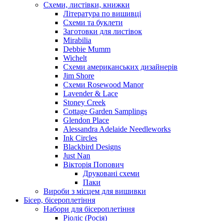
Схеми, листівки, книжки
Література по вишивці
Схеми та буклети
Заготовки для листівок
Mirabilia
Debbie Mumm
Wichelt
Схеми американських дизайнерів
Jim Shore
Cхеми Rosewood Manor
Lavender & Lace
Stoney Creek
Cottage Garden Samplings
Glendon Place
Alessandra Adelaide Needleworks
Ink Circles
Blackbird Designs
Just Nan
Вікторія Попович
Друковані схеми
Паки
Вироби з місцем для вишивки
Бісер, бісероплетіння
Набори для бісероплетіння
Ріоліс (Росія)