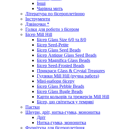
Інші
Чарівна мить
Література по бісероплетінню
Інструменти
Дзвіночки *
Голки для роботи з бісером
Бісер Mill Hill
Бісер Glass Size 6/0 та 8/0
Бісер Seed-Petite
Бісер Glass Seed Beads
Бісер Antique Glass Seed Beads
Бісер Magnifica Glass Beads
Бісер Seed-Frosted Beads
Прикраси Glass & Crystal Treasures
Гудзики Mill Hill (ручна работа)
Міні-набори бісеру
Бісер Glass Pebble Beads
Бісер Glass Bugle Beads
Карти кольорів та трежерсів Mill Hill
Бісер, що світиться у темряві
Паєтки
Шнури, дріт, нитка-гумка, мононитка
Дріт
Нитка-гумка, мононитка
Фурнітура для бісероплетіння