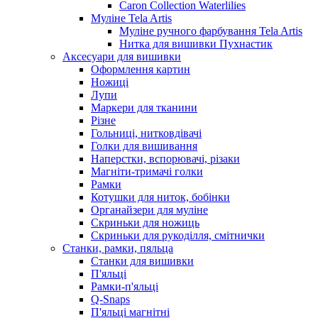
Caron Collection Waterlilies
Муліне Tela Artis
Муліне ручного фарбування Tela Artis
Нитка для вишивки Пухнастик
Аксесуари для вишивки
Оформлення картин
Ножиці
Лупи
Маркери для тканини
Різне
Гольниці, нитковдівачі
Голки для вишивання
Наперстки, вспорювачі, різаки
Магніти-тримачі голки
Рамки
Котушки для ниток, бобінки
Органайзери для муліне
Скриньки для ножиць
Скриньки для рукоділля, смітнички
Станки, рамки, пяльца
Станки для вишивки
П'яльці
Рамки-п'яльці
Q-Snaps
П'яльці магнітні