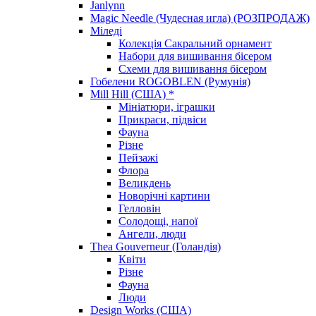
Janlynn
Magic Needle (Чудесная игла) (РОЗПРОДАЖ)
Міледі
Колекція Сакральний орнамент
Набори для вишивання бісером
Схеми для вишивання бісером
Гобелени ROGOBLEN (Румунія)
Mill Hill (США) *
Мініатюри, іграшки
Прикраси, підвіси
Фауна
Різне
Пейзажі
Флора
Великдень
Новорічні картини
Гелловін
Солодощі, напої
Ангели, люди
Thea Gouverneur (Голандія)
Квіти
Різне
Фауна
Люди
Design Works (США)