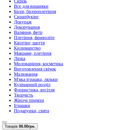
Скрізь
Все для вишивки
Бісер, бісероплетіння
Скрапбукінг
Декупаж
Декорування
Валяння, фетр
Плетіння, фриволіте
Квілтінг, шиття
Килимарство
Макраме, плетіння
Ліпка
Миловаріння, косметика
Виготовлення свічок
Малювання
М'яка іграшка, ляльки
Кулінарний розділ
Флористика, весілля
Творчість
Жіночі примхи
Іграшки
Подарунки, свята
Товарів
0
0.00грн.