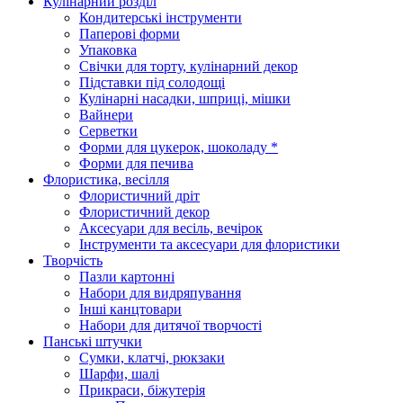
Кулінарний розділ
Кондитерські інструменти
Паперові форми
Упаковка
Свічки для торту, кулінарний декор
Підставки під солодощі
Кулінарні насадки, шприці, мішки
Вайнери
Серветки
Форми для цукерок, шоколаду *
Форми для печива
Флористика, весілля
Флористичний дріт
Флористичний декор
Аксесуари для весіль, вечірок
Інструменти та аксесуари для флористики
Творчість
Пазли картонні
Набори для видряпування
Інші канцтовари
Набори для дитячої творчості
Панські штучки
Сумки, клатчі, рюкзаки
Шарфи, шалі
Прикраси, біжутерія