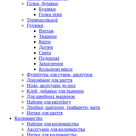
Голки, булавки
Булавки
Голки різні
Термоаплікації
Гудзики
Вінтаж
Тварини
Квіти
Дитячі
Свята
Подорожі
Захоплення
Кольорові мікси
Фурнітура для сумок, шкатулок
Допоміжне для шиття
Ножі, аксесуари до них
Клей, добавки для тканини
Для швейних машинок
Набори для квілтінгу
Лінійки, шаблони, трафарети, мати
Нитки для шиття
Килимарство
Набори для килимарства
Аксесуари для килимарства
Нитки для килимарства