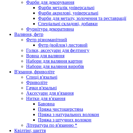
Фарби для декорування
Фарби металік універсальні
Фарби акрилові, універсальні
Фарби для металу, золочення та реставрації
Спеціальні складові, добавки
Фурнітура декоративна
Валяння, фетр
Фетр різноманітний
Фетр (войлок) листовий
Голки, аксесуари для фелтингу
Вовна для валяння
Набори для валяння картин
Набори для валяння виробів
В'язання, фриволіте
Спиці в'язальні
Фриволіте
Гачки в'язальні
Аксесуари для в'язання
Нитки для в'язання
Бавовна
Пряжа чистошерстяна
Пряжа з натуральних волокон
Пряжа з штучних волокон
Література по в'язанню *
Квілтінг, шиття