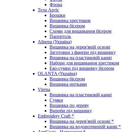
Флора
Тела Артіс
Брошки
Вишивка хрестиком
Вишивка бісером
Схеми для вишивання бісером
Папертоль
Alisena (Україна)
Вишивка на дерев'яній основі
Заготовки з фанери під вишивку
Вишивка на пластиковій канві
Набори для вишивання хрестиком
Еко-сумки під вишивку бісером
OLANTA (Україна)
Вишивка бісером
Вишивка нитками
Virena
Вишивка на пластиковій канві
Сумки
Вишивка по дереву
Вироби під вишивку
Embroidery Craft *
Вишивка на дерев'яній основі *
Вишивка на водорозчинній канві *
АртСоло - Натхнення *