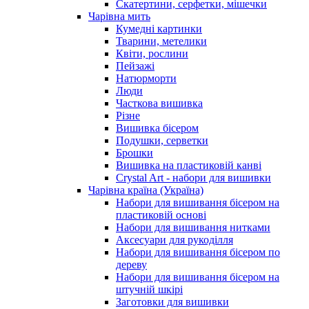
Скатертини, серфетки, мішечки
Чарiвна мить
Кумедні картинки
Тварини, метелики
Квіти, рослини
Пейзажі
Натюрморти
Люди
Часткова вишивка
Різне
Вишивка бісером
Подушки, серветки
Брошки
Вишивка на пластиковій канві
Crystal Art - набори для вишивки
Чарівна країна (Україна)
Набори для вишивання бісером на
пластиковій основі
Набори для вишивання нитками
Аксесуари для рукоділля
Набори для вишивання бісером по
дереву
Набори для вишивання бісером на
штучній шкірі
Заготовки для вишивки