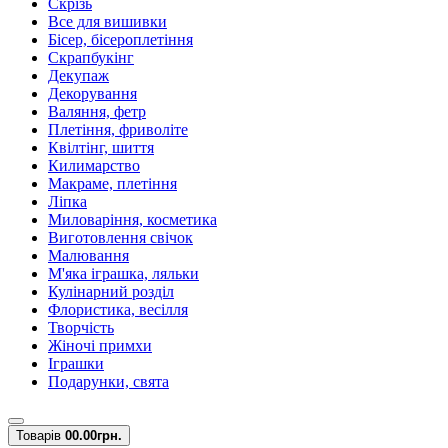
Скрізь
Все для вишивки
Бісер, бісероплетіння
Скрапбукінг
Декупаж
Декорування
Валяння, фетр
Плетіння, фриволіте
Квілтінг, шиття
Килимарство
Макраме, плетіння
Ліпка
Миловаріння, косметика
Виготовлення свічок
Малювання
М'яка іграшка, ляльки
Кулінарний розділ
Флористика, весілля
Творчість
Жіночі примхи
Іграшки
Подарунки, свята
Товарів
0
0.00грн.