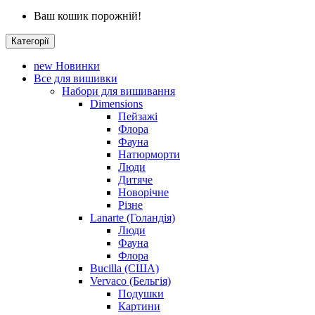
Ваш кошик порожній!
Категорії
new
Новинки
Все для вишивки
Набори для вишивання
Dimensions
Пейзажі
Флора
Фауна
Натюрморти
Люди
Дитяче
Новорічне
Різне
Lanarte (Голандія)
Люди
Фауна
Флора
Bucilla (США)
Vervaco (Бельгія)
Подушки
Картини