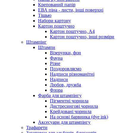
Крепований папір
ЕВА піна - листи, інші поверхні
Тішью
Набори картону
Картон поштучно
Картон поштучно, А4
Картон поштучно, інші розміри
Штампінг
Штампи
Візерунки, фон
Фауна
Різне
Поздоровляємо
Надписи різноманітні
Надписи
Любов, дружба
Флора
Фарба для штампінгу
Пігментні чорнила
Дистресингові чорнила
Крейдовані чорнила
На основі барвника (dye ink)
Аксесуари для штампінгу
Трафарети
Заготовки для альбомів, блокнотів