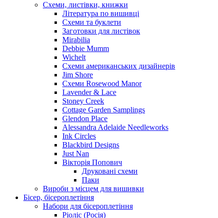
Схеми, листівки, книжки
Література по вишивці
Схеми та буклети
Заготовки для листівок
Mirabilia
Debbie Mumm
Wichelt
Схеми американських дизайнерів
Jim Shore
Cхеми Rosewood Manor
Lavender & Lace
Stoney Creek
Cottage Garden Samplings
Glendon Place
Alessandra Adelaide Needleworks
Ink Circles
Blackbird Designs
Just Nan
Вікторія Попович
Друковані схеми
Паки
Вироби з місцем для вишивки
Бісер, бісероплетіння
Набори для бісероплетіння
Ріоліс (Росія)