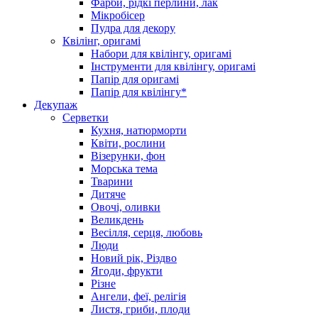
Фарби, рідкі перлини, лак
Мікробісер
Пудра для декору
Квілінг, оригамі
Набори для квілінгу, оригамі
Інструменти для квілінгу, оригамі
Папір для оригамі
Папір для квілінгу*
Декупаж
Серветки
Кухня, натюрморти
Квіти, рослини
Візерунки, фон
Морська тема
Тварини
Дитяче
Овочі, оливки
Великдень
Весілля, серця, любовь
Люди
Новий рік, Різдво
Ягоди, фрукти
Різне
Ангели, феї, релігія
Листя, гриби, плоди