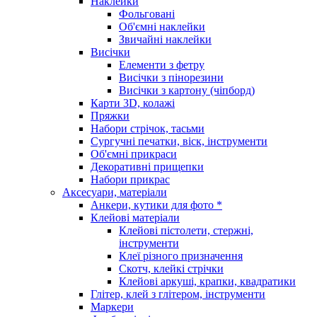
Наклейки
Фольговані
Об'ємні наклейки
Звичайні наклейки
Висічки
Елементи з фетру
Висічки з пінорезини
Висічки з картону (чіпборд)
Карти 3D, колажі
Пряжки
Набори стрічок, тасьми
Сургучні печатки, віск, інструменти
Об'ємні прикраси
Декоративні прищепки
Набори прикрас
Аксесуари, матеріали
Анкери, кутики для фото *
Клейові матеріали
Клейові пістолети, стержні,
інструменти
Клеї різного призначення
Скотч, клейкі стрічки
Клейові аркуші, крапки, квадратики
Глітер, клей з глітером, інструменти
Маркери