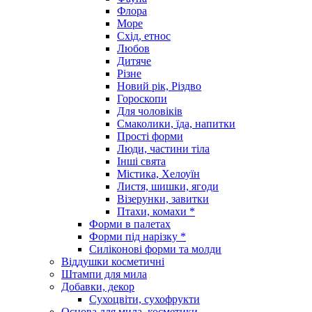
Флора
Море
Схід, етнос
Любов
Дитяче
Різне
Новий рік, Різдво
Гороскопи
Для чоловіків
Смаколики, їда, напитки
Прості форми
Люди, частини тіла
Інші свята
Містика, Хелоуїн
Листя, шишки, ягоди
Візерунки, завитки
Птахи, комахи *
Форми в палетах
Форми під нарізку *
Силіконові форми та молди
Віддушки косметичні
Штампи для мила
Добавки, декор
Сухоцвіти, сухофрукти
Основа для мила, косметики