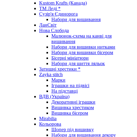
Kustom Krafts (Канада)
ТМ Леді *
Сузір'я Єдинорога
Набори для вишивання
ЛанСвіт
Нова Слобода
Малюнок-схема на канві для
вишивання
Набори для вишивки нитками
Набори для вишивки бісером
Бісерні мініатюри
Набори для шиття ляльок
Затишні хрестики *
Zayka stitch
Марки
Іграшки на підвісі
На підставці
ВДВ (Україна)
Декоративні іграшки
Вишивка хрестиком
Вишивка бісером
Mirabilia
Кольорова
Шопер під вишивку
Набори для вишивання декору