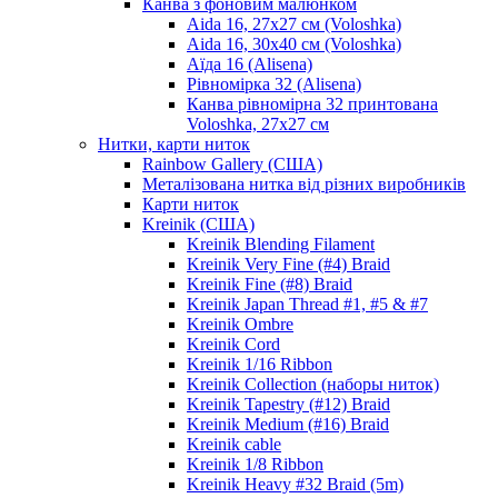
Канва з фоновим малюнком
Aida 16, 27х27 см (Voloshka)
Aida 16, 30х40 см (Voloshka)
Аїда 16 (Alisena)
Рівномірка 32 (Alisena)
Канва рівномірна 32 принтована
Voloshka, 27х27 см
Нитки, карти ниток
Rainbow Gallery (США)
Металізована нитка від різних виробників
Карти ниток
Kreinik (США)
Kreinik Blending Filament
Kreinik Very Fine (#4) Braid
Kreinik Fine (#8) Braid
Kreinik Japan Thread #1, #5 & #7
Kreinik Ombre
Kreinik Cord
Kreinik 1/16 Ribbon
Kreinik Collection (наборы ниток)
Kreinik Tapestry (#12) Braid
Kreinik Medium (#16) Braid
Kreinik cable
Kreinik 1/8 Ribbon
Kreinik Heavy #32 Braid (5m)