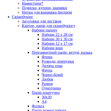
Намистини*
Підвіски, кулони, шарміки
Нитки для вышивки бисером
Скрапбукінг
Заготовки для листівок
Картон, папір для скрапбукінгу
Набори паперу
Набори 22 х 28 см
Набори 30 х 30 см
Набори 12 х 17 см
Набори інші
Пергаментний папір, велум, калька
Флора
Розводи, візерунки
Дитяча тема
Фауна
Чорно-білий
Любов
Разное
Однотонна
Папір поштучно
30х30
А4
Фольга
Папір ручної работи