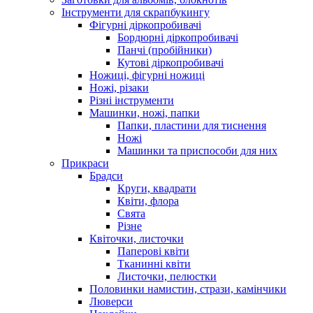
Інструменти для скрапбукингу
Фігурні діркопробивачі
Бордюрні діркопробивачі
Панчі (пробійники)
Кутові діркопробивачі
Ножиці, фігурні ножиці
Ножі, різаки
Різні інструменти
Машинки, ножі, папки
Папки, пластини для тиснення
Ножі
Машинки та приспособи для них
Прикраси
Брадси
Круги, квадрати
Квіти, флора
Свята
Різне
Квіточки, листочки
Паперові квіти
Тканинні квіти
Листочки, пелюстки
Половинки намистин, стрази, камінчики
Люверси