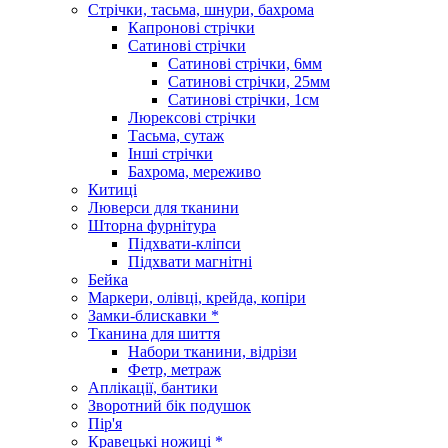
Стрічки, тасьма, шнури, бахрома
Капронові стрічки
Сатинові стрічки
Сатинові стрічки, 6мм
Сатинові стрічки, 25мм
Сатинові стрічки, 1см
Люрексові стрічки
Тасьма, сутаж
Інші стрічки
Бахрома, мереживо
Китиці
Люверси для тканини
Шторна фурнітура
Підхвати-кліпси
Підхвати магнітні
Бейка
Маркери, олівці, крейда, копіри
Замки-блискавки *
Тканина для шиття
Набори тканини, відрізи
Фетр, метраж
Аплікації, бантики
Зворотний бік подушок
Пір'я
Кравецькі ножиці *