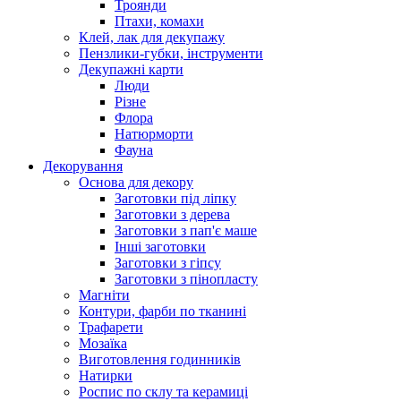
Троянди
Птахи, комахи
Клей, лак для декупажу
Пензлики-губки, інструменти
Декупажні карти
Люди
Різне
Флора
Натюрморти
Фауна
Декорування
Основа для декору
Заготовки під ліпку
Заготовки з дерева
Заготовки з пап'є маше
Інші заготовки
Заготовки з гіпсу
Заготовки з пінопласту
Магніти
Контури, фарби по тканині
Трафарети
Мозаїка
Виготовлення годинників
Натирки
Роспис по склу та керамиці