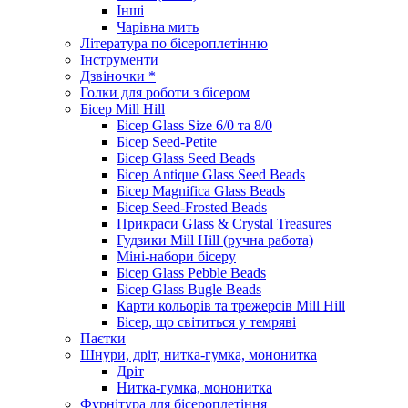
Інші
Чарівна мить
Література по бісероплетінню
Інструменти
Дзвіночки *
Голки для роботи з бісером
Бісер Mill Hill
Бісер Glass Size 6/0 та 8/0
Бісер Seed-Petite
Бісер Glass Seed Beads
Бісер Antique Glass Seed Beads
Бісер Magnifica Glass Beads
Бісер Seed-Frosted Beads
Прикраси Glass & Crystal Treasures
Гудзики Mill Hill (ручна работа)
Міні-набори бісеру
Бісер Glass Pebble Beads
Бісер Glass Bugle Beads
Карти кольорів та трежерсів Mill Hill
Бісер, що світиться у темряві
Паєтки
Шнури, дріт, нитка-гумка, мононитка
Дріт
Нитка-гумка, мононитка
Фурнітура для бісероплетіння