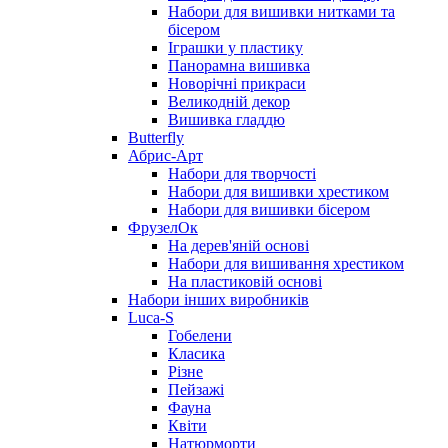
Набори для вишивки нитками та
бісером
Іграшки у пластику
Панорамна вишивка
Новорічні прикраси
Великодній декор
Вишивка гладдю
Butterfly
Абрис-Арт
Набори для творчості
Набори для вишивки хрестиком
Набори для вишивки бісером
ФрузелОк
На дерев'яній основі
Набори для вишивання хрестиком
На пластиковій основі
Набори інших виробників
Luca-S
Гобелени
Класика
Різне
Пейзажі
Фауна
Квіти
Натюрморти