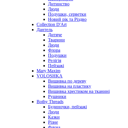
Дитинство
Люди
Подушки, серветки
Новий рік та Різдво
Collection D'Art
Дантель
Дитяче
Тварини
Люди
Флора
Подушки
Релігія
Пейзажі
Mary Maxim
VOLOSHKA
Вишивка по дереву
Вишивка на пластику
Вишивка хрестиком на тканині
Рушники
Bothy Threads
Будиночки, пейзажі
Люди
Казки
Різне
Фауна