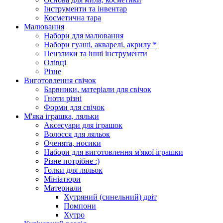
Інструменти та інвентар
Косметична тара
Малювання
Набори для малювання
Набори гуаші, акварелі, акрилу *
Пензлики та інші інструменти
Олівці
Різне
Виготовлення свічок
Барвники, матеріали для свічок
Гноти різні
Форми для свічок
М'яка іграшка, ляльки
Аксесуари для іграшок
Волосся для ляльок
Оченята, носики
Набори для виготовлення м'якої іграшки
Різне потрібне :)
Голки для ляльок
Мініатюри
Материали
Хутряний (синельний) дріт
Помпони
Хутро