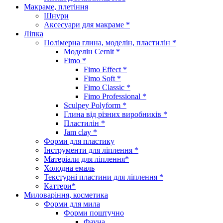
Макраме, плетіння
Шнури
Аксесуари для макраме *
Ліпка
Полімерна глина, моделін, пластилін *
Моделін Cernit *
Fimo *
Fimo Effect *
Fimo Soft *
Fimo Classic *
Fimo Professional *
Sculpey Polyform *
Глина від різних виробників *
Пластилін *
Jam clay *
Форми для пластику
Інструменти для ліплення *
Матеріали для ліплення*
Холодна емаль
Текстурні пластини для ліплення *
Каттери*
Миловаріння, косметика
Форми для мила
Форми поштучно
Фауна