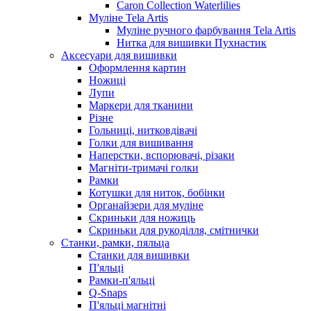
Caron Collection Waterlilies
Муліне Tela Artis
Муліне ручного фарбування Tela Artis
Нитка для вишивки Пухнастик
Аксесуари для вишивки
Оформлення картин
Ножиці
Лупи
Маркери для тканини
Різне
Гольниці, нитковдівачі
Голки для вишивання
Наперстки, вспорювачі, різаки
Магніти-тримачі голки
Рамки
Котушки для ниток, бобінки
Органайзери для муліне
Скриньки для ножиць
Скриньки для рукоділля, смітнички
Станки, рамки, пяльца
Станки для вишивки
П'яльці
Рамки-п'яльці
Q-Snaps
П'яльці магнітні