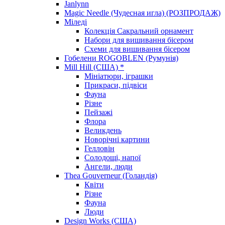
Janlynn
Magic Needle (Чудесная игла) (РОЗПРОДАЖ)
Міледі
Колекція Сакральний орнамент
Набори для вишивання бісером
Схеми для вишивання бісером
Гобелени ROGOBLEN (Румунія)
Mill Hill (США) *
Мініатюри, іграшки
Прикраси, підвіси
Фауна
Різне
Пейзажі
Флора
Великдень
Новорічні картини
Гелловін
Солодощі, напої
Ангели, люди
Thea Gouverneur (Голандія)
Квіти
Різне
Фауна
Люди
Design Works (США)