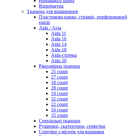
Наніашвілі Ірина
Riznobarvna
Тканина для вишивання
Пластикова канва, страмін, перфорований
папір
Aida / Аіда
Aida 11
Aida 16
Aida 14
Aida 18
Aida-стрічка
Aida 20
Рівномірна тканина
25 count
27 count
18 count
28 count
10 count
32 count
22 count
16 count
35 count
Спеціальні тканини
Рушники, скатертини, серветки
Сорочки з місцем для вишивки