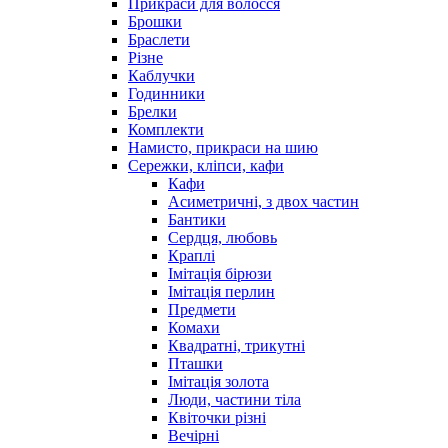
Прикраси для волосся
Брошки
Браслети
Різне
Каблучки
Годинники
Брелки
Комплекти
Намисто, прикраси на шию
Сережки, кліпси, кафи
Кафи
Асиметричні, з двох частин
Бантики
Сердця, любовь
Краплі
Імітація бірюзи
Імітація перлин
Предмети
Комахи
Квадратні, трикутні
Пташки
Імітація золота
Люди, частини тіла
Квіточки різні
Вечірні