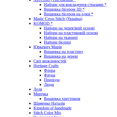
Набори для викладення стразами *
Вишивка бісером 3D *
Вишивка бісером на одязі *
Magic Cross Stitch (Україна)
KOMOD *
Набори на дерев'яній основі
Набори на пластиковій основі
Набори на тканині
Набори бісерні
Юркевич Марія
Вишивка на пластику
Вишивка на дереві
Світ можливостей
Heritage Crafts
Флора
Фауна
Природа
Люди
Леля
Марічка
Вишивка хрестиком
Шаменко Наталія
Kingdom of handmade
Stitch Color Mix