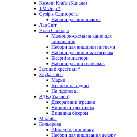
Kustom Krafts (Канада)
ТМ Леді *
Сузір'я Єдинорога
Набори для вишивання
ЛанСвіт
Нова Слобода
Малюнок-схема на канві для
вишивання
Набори для вишивки нитками
Набори для вишивки бісером
Бісерні мініатюри
Набори для шиття ляльок
Затишні хрестики *
Zayka stitch
Марки
Іграшки на підвісі
На підставці
ВДВ (Україна)
Декоративні іграшки
Вишивка хрестиком
Вишивка бісером
Mirabilia
Кольорова
Шопер під вишивку
Набори для вишивання декору