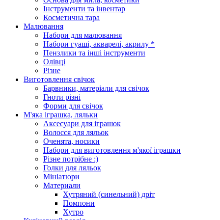
Інструменти та інвентар
Косметична тара
Малювання
Набори для малювання
Набори гуаші, акварелі, акрилу *
Пензлики та інші інструменти
Олівці
Різне
Виготовлення свічок
Барвники, матеріали для свічок
Гноти різні
Форми для свічок
М'яка іграшка, ляльки
Аксесуари для іграшок
Волосся для ляльок
Оченята, носики
Набори для виготовлення м'якої іграшки
Різне потрібне :)
Голки для ляльок
Мініатюри
Материали
Хутряний (синельний) дріт
Помпони
Хутро