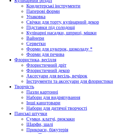
Кулінарний розділ
Кондитерські інструменти
Паперові форми
Упаковка
Свічки для торту, кулінарний декор
Підставки під солодощі
Кулінарні насадки, шприці, мішки
Вайнери
Серветки
Форми для цукерок, шоколаду *
Форми для печива
Флористика, весілля
Флористичний дріт
Флористичний декор
Аксесуари для весіль, вечірок
Інструменти та аксесуари для флористики
Творчість
Пазли картонні
Набори для видряпування
Інші канцтовари
Набори для дитячої творчості
Панські штучки
Сумки, клатчі, рюкзаки
Шарфи, шалі
Прикраси, біжутерія