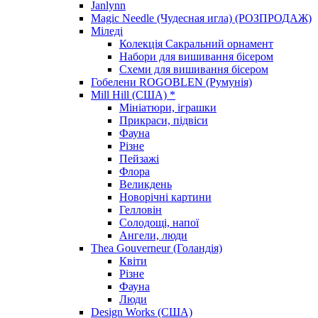
Janlynn
Magic Needle (Чудесная игла) (РОЗПРОДАЖ)
Міледі
Колекція Сакральний орнамент
Набори для вишивання бісером
Схеми для вишивання бісером
Гобелени ROGOBLEN (Румунія)
Mill Hill (США) *
Мініатюри, іграшки
Прикраси, підвіси
Фауна
Різне
Пейзажі
Флора
Великдень
Новорічні картини
Гелловін
Солодощі, напої
Ангели, люди
Thea Gouverneur (Голандія)
Квіти
Різне
Фауна
Люди
Design Works (США)