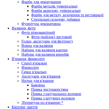
Фарби для декорування
Фарби металік універсальні
Фарби акрилові, універсальні
Фарби для металу, золочення та реставрації
Спеціальні складові, добавки
Фурнітура декоративна
Валяння, фетр
Фетр різноманітний
Фетр (войлок) листовий
Голки, аксесуари для фелтингу
Вовна для валяння
Набори для валяння картин
Набори для валяння виробів
В'язання, фриволіте
Спиці в'язальні
Фриволіте
Гачки в'язальні
Аксесуари для в'язання
Нитки для в'язання
Бавовна
Пряжа чистошерстяна
Пряжа з натуральних волокон
Пряжа з штучних волокон
Література по в'язанню *
Квілтінг, шиття