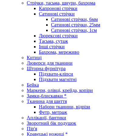
Стрічки, тасьма, шнури, бахрома
Капронові стрічки
Сатинові стрічки
Сатинові стрічки, 6мм
Сатинові стрічки, 25мм
Сатинові стрічки, 1см
Люрексові стрічки
Тасьма, сутаж
Інші стрічки
Бахрома, мереживо
Китиці
Люверси для тканини
Шторна фурнітура
Підхвати-кліпси
Підхвати магнітні
Бейка
Маркери, олівці, крейда, копіри
Замки-блискавки *
Тканина для шиття
Набори тканини, відрізи
Фетр, метраж
Аплікації, бантики
Зворотний бік подушок
Пір'я
Кравецькі ножиці *