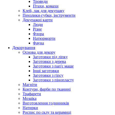
Троянди
Птахи, комахи
Клей, лак для декупажу
Пензлики-губки, інструменти
Декупажні карти
Люди
Різне
Флора
Натюрморти
Фауна
Декорування
Основа для декору
Заготовки під ліпку
Заготовки з дерева
Заготовки з пап'є маше
Інші заготовки
Заготовки з гіпсу
Заготовки з пінопласту
Магніти
Контури, фарби по тканині
Трафарети
Мозаїка
Виготовлення годинників
Натирки
Роспис по склу та керамиці