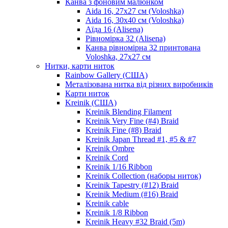
Канва з фоновим малюнком
Aida 16, 27х27 см (Voloshka)
Aida 16, 30х40 см (Voloshka)
Аїда 16 (Alisena)
Рівномірка 32 (Alisena)
Канва рівномірна 32 принтована
Voloshka, 27х27 см
Нитки, карти ниток
Rainbow Gallery (США)
Металізована нитка від різних виробників
Карти ниток
Kreinik (США)
Kreinik Blending Filament
Kreinik Very Fine (#4) Braid
Kreinik Fine (#8) Braid
Kreinik Japan Thread #1, #5 & #7
Kreinik Ombre
Kreinik Cord
Kreinik 1/16 Ribbon
Kreinik Collection (наборы ниток)
Kreinik Tapestry (#12) Braid
Kreinik Medium (#16) Braid
Kreinik cable
Kreinik 1/8 Ribbon
Kreinik Heavy #32 Braid (5m)