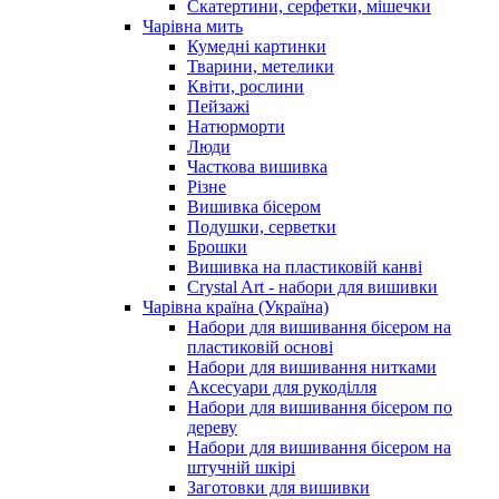
Скатертини, серфетки, мішечки
Чарiвна мить
Кумедні картинки
Тварини, метелики
Квіти, рослини
Пейзажі
Натюрморти
Люди
Часткова вишивка
Різне
Вишивка бісером
Подушки, серветки
Брошки
Вишивка на пластиковій канві
Crystal Art - набори для вишивки
Чарівна країна (Україна)
Набори для вишивання бісером на
пластиковій основі
Набори для вишивання нитками
Аксесуари для рукоділля
Набори для вишивання бісером по
дереву
Набори для вишивання бісером на
штучній шкірі
Заготовки для вишивки