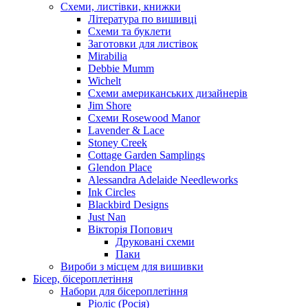
Схеми, листівки, книжки
Література по вишивці
Схеми та буклети
Заготовки для листівок
Mirabilia
Debbie Mumm
Wichelt
Схеми американських дизайнерів
Jim Shore
Cхеми Rosewood Manor
Lavender & Lace
Stoney Creek
Cottage Garden Samplings
Glendon Place
Alessandra Adelaide Needleworks
Ink Circles
Blackbird Designs
Just Nan
Вікторія Попович
Друковані схеми
Паки
Вироби з місцем для вишивки
Бісер, бісероплетіння
Набори для бісероплетіння
Ріоліс (Росія)