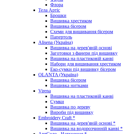
Флора
Тела Артіс
Брошки
Вишивка хрестиком
Вишивка бісером
Схеми для вишивання бісером
Папертоль
Alisena (Україна)
Вишивка на дерев'яній основі
Заготовки з фанери під вишивку
Вишивка на пластиковій канві
Набори для вишивання хрестиком
Еко-сумки під вишивку бісером
OLANTA (Україна)
Вишивка бісером
Вишивка нитками
Virena
Вишивка на пластиковій канві
Сумки
Вишивка по дереву
Вироби під вишивку
Embroidery Craft *
Вишивка на дерев'яній основі *
Вишивка на водорозчинній канві *
АртСоло - Натхнення *