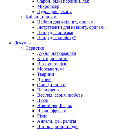
Фарби, рідкі перлини, лак
Мікробісер
Пудра для декору
Квілінг, оригамі
Набори для квілінгу, оригамі
Інструменти для квілінгу, оригамі
Папір для оригамі
Папір для квілінгу*
Декупаж
Серветки
Кухня, натюрморти
Квіти, рослини
Візерунки, фон
Морська тема
Тварини
Дитяче
Овочі, оливки
Великдень
Весілля, серця, любовь
Люди
Новий рік, Різдво
Ягоди, фрукти
Різне
Ангели, феї, релігія
Листя, гриби, плоди