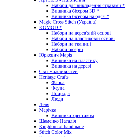
Набори для викладення стразами *
Вишивка бісером 3D *
Вишивка бісером на одязі *
Magic Cross Stitch (Україна)
KOMOD *
Набори на дерев'яній основі
Набори на пластиковій основі
Набори на тканині
Набори бісерні
Юркевич Марія
Вишивка на пластику
Вишивка на дереві
Світ можливостей
Heritage Crafts
Флора
Фауна
Природа
Люди
Леля
Марічка
Вишивка хрестиком
Шаменко Наталія
Kingdom of handmade
Stitch Color Mix