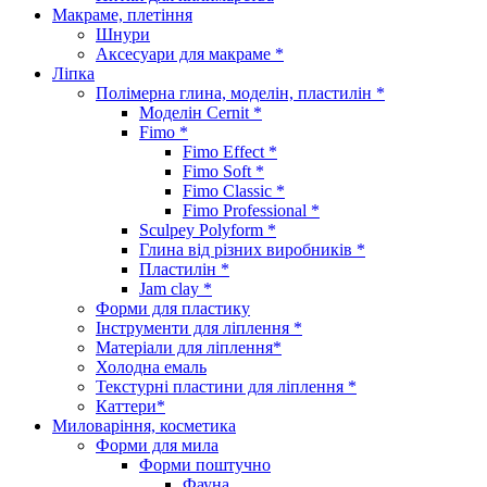
Макраме, плетіння
Шнури
Аксесуари для макраме *
Ліпка
Полімерна глина, моделін, пластилін *
Моделін Cernit *
Fimo *
Fimo Effect *
Fimo Soft *
Fimo Classic *
Fimo Professional *
Sculpey Polyform *
Глина від різних виробників *
Пластилін *
Jam clay *
Форми для пластику
Інструменти для ліплення *
Матеріали для ліплення*
Холодна емаль
Текстурні пластини для ліплення *
Каттери*
Миловаріння, косметика
Форми для мила
Форми поштучно
Фауна