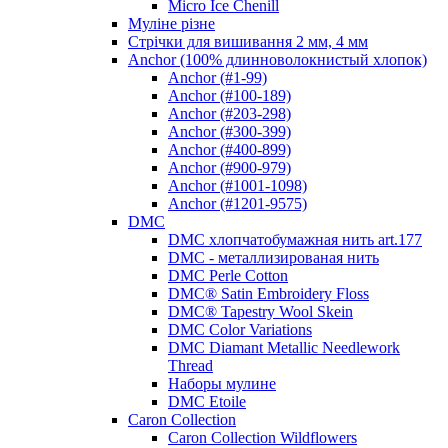
Micro Ice Chenill
Муліне різне
Стрічки для вишивання 2 мм, 4 мм
Anchor (100% длинноволокнистый хлопок)
Anchor (#1-99)
Anchor (#100-189)
Anchor (#203-298)
Anchor (#300-399)
Anchor (#400-899)
Anchor (#900-979)
Anchor (#1001-1098)
Anchor (#1201-9575)
DMC
DMC хлопчатобумажная нить art.177
DMC - металлизированая нить
DMC Perle Cotton
DMC® Satin Embroidery Floss
DMC® Tapestry Wool Skein
DMC Color Variations
DMC Diamant Metallic Needlework
Thread
Наборы мулине
DMC Etoile
Caron Collection
Caron Collection Wildflowers