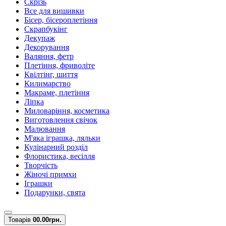
Скрізь
Все для вишивки
Бісер, бісероплетіння
Скрапбукінг
Декупаж
Декорування
Валяння, фетр
Плетіння, фриволіте
Квілтінг, шиття
Килимарство
Макраме, плетіння
Ліпка
Миловаріння, косметика
Виготовлення свічок
Малювання
М'яка іграшка, ляльки
Кулінарний розділ
Флористика, весілля
Творчість
Жіночі примхи
Іграшки
Подарунки, свята
Товарів
0
0.00грн.