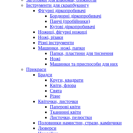
Інструменти для скрапбукингу
Фігурні діркопробивачі
Бордюрні діркопробивачі
Панчі (пробійники)
Кутові діркопробивачі
Ножиці, фігурні ножиці
Ножі, різаки
Різні інструменти
Машинки, ножі, папки
Папки, пластини для тиснення
Ножі
Машинки та приспособи для них
Прикраси
Брадси
Круги, квадрати
Квіти, флора
Свята
Різне
Квіточки, листочки
Паперові квіти
Тканинні квіти
Листочки, пелюстки
Половинки намистин, стрази, камінчики
Люверси