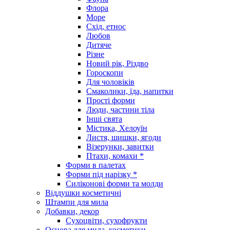
Флора
Море
Схід, етнос
Любов
Дитяче
Різне
Новий рік, Різдво
Гороскопи
Для чоловіків
Смаколики, їда, напитки
Прості форми
Люди, частини тіла
Інші свята
Містика, Хелоуїн
Листя, шишки, ягоди
Візерунки, завитки
Птахи, комахи *
Форми в палетах
Форми під нарізку *
Силіконові форми та молди
Віддушки косметичні
Штампи для мила
Добавки, декор
Сухоцвіти, сухофрукти
Основа для мила, косметики