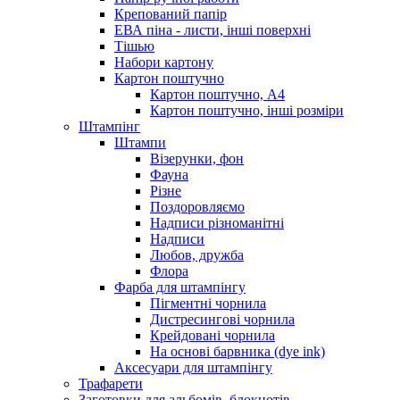
Крепований папір
ЕВА піна - листи, інші поверхні
Тішью
Набори картону
Картон поштучно
Картон поштучно, А4
Картон поштучно, інші розміри
Штампінг
Штампи
Візерунки, фон
Фауна
Різне
Поздоровляємо
Надписи різноманітні
Надписи
Любов, дружба
Флора
Фарба для штампінгу
Пігментні чорнила
Дистресингові чорнила
Крейдовані чорнила
На основі барвника (dye ink)
Аксесуари для штампінгу
Трафарети
Заготовки для альбомів, блокнотів