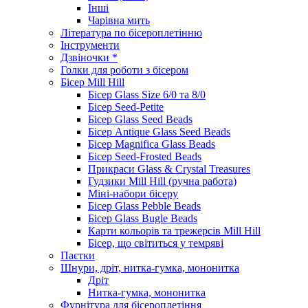
Інші
Чарівна мить
Література по бісероплетінню
Інструменти
Дзвіночки *
Голки для роботи з бісером
Бісер Mill Hill
Бісер Glass Size 6/0 та 8/0
Бісер Seed-Petite
Бісер Glass Seed Beads
Бісер Antique Glass Seed Beads
Бісер Magnifica Glass Beads
Бісер Seed-Frosted Beads
Прикраси Glass & Crystal Treasures
Гудзики Mill Hill (ручна работа)
Міні-набори бісеру
Бісер Glass Pebble Beads
Бісер Glass Bugle Beads
Карти кольорів та трежерсів Mill Hill
Бісер, що світиться у темряві
Паєтки
Шнури, дріт, нитка-гумка, мононитка
Дріт
Нитка-гумка, мононитка
Фурнітура для бісероплетіння