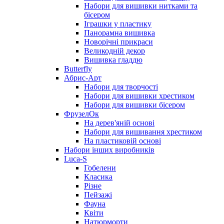
Набори для вишивки нитками та
бісером
Іграшки у пластику
Панорамна вишивка
Новорічні прикраси
Великодній декор
Вишивка гладдю
Butterfly
Абрис-Арт
Набори для творчості
Набори для вишивки хрестиком
Набори для вишивки бісером
ФрузелОк
На дерев'яній основі
Набори для вишивання хрестиком
На пластиковій основі
Набори інших виробників
Luca-S
Гобелени
Класика
Різне
Пейзажі
Фауна
Квіти
Натюрморти