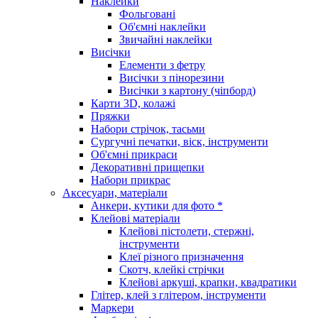
Наклейки
Фольговані
Об'ємні наклейки
Звичайні наклейки
Висічки
Елементи з фетру
Висічки з пінорезини
Висічки з картону (чіпборд)
Карти 3D, колажі
Пряжки
Набори стрічок, тасьми
Сургучні печатки, віск, інструменти
Об'ємні прикраси
Декоративні прищепки
Набори прикрас
Аксесуари, матеріали
Анкери, кутики для фото *
Клейові матеріали
Клейові пістолети, стержні,
інструменти
Клеї різного призначення
Скотч, клейкі стрічки
Клейові аркуші, крапки, квадратики
Глітер, клей з глітером, інструменти
Маркери