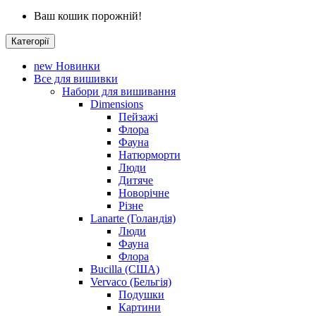
Ваш кошик порожній!
Категорії
new
Новинки
Все для вишивки
Набори для вишивання
Dimensions
Пейзажі
Флора
Фауна
Натюрморти
Люди
Дитяче
Новорічне
Різне
Lanarte (Голандія)
Люди
Фауна
Флора
Bucilla (США)
Vervaco (Бельгія)
Подушки
Картини