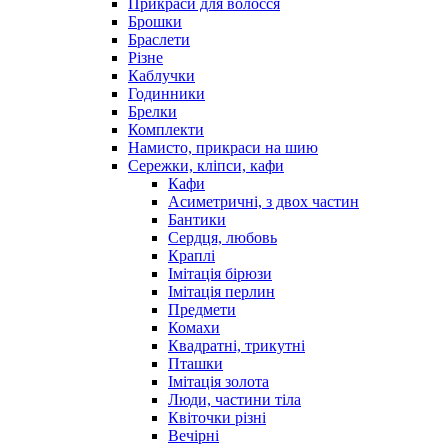
Прикраси для волосся
Брошки
Браслети
Різне
Каблучки
Годинники
Брелки
Комплекти
Намисто, прикраси на шию
Сережки, кліпси, кафи
Кафи
Асиметричні, з двох частин
Бантики
Сердця, любовь
Краплі
Імітація бірюзи
Імітація перлин
Предмети
Комахи
Квадратні, трикутні
Пташки
Імітація золота
Люди, частини тіла
Квіточки різні
Вечірні