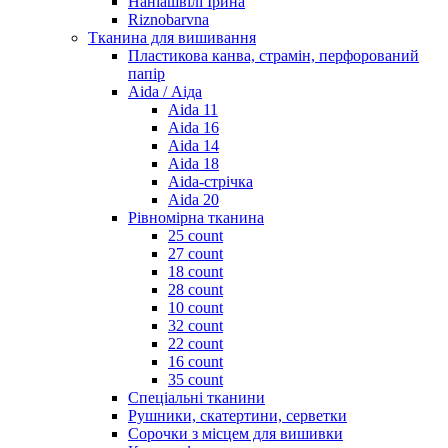
Наніашвілі Ірина
Riznobarvna
Тканина для вишивання
Пластикова канва, страмін, перфорований
папір
Aida / Аіда
Aida 11
Aida 16
Aida 14
Aida 18
Aida-стрічка
Aida 20
Рівномірна тканина
25 count
27 count
18 count
28 count
10 count
32 count
22 count
16 count
35 count
Спеціальні тканини
Рушники, скатертини, серветки
Сорочки з місцем для вишивки