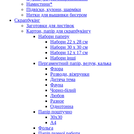
Намистини*
Підвіски, кулони, шарміки
Нитки для вышивки бисером
Скрапбукінг
Заготовки для листівок
Картон, папір для скрапбукінгу
Набори паперу
Набори 22 х 28 см
Набори 30 х 30 см
Набори 12 х 17 см
Набори інші
Пергаментний папір, велум, калька
Флора
Розводи, візерунки
Дитяча тема
Фауна
Чорно-білий
Любов
Разное
Однотонна
Папір поштучно
30х30
А4
Фольга
Папір ручної работи