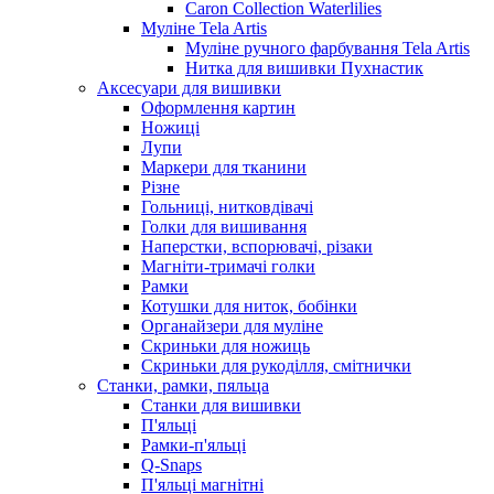
Caron Collection Waterlilies
Муліне Tela Artis
Муліне ручного фарбування Tela Artis
Нитка для вишивки Пухнастик
Аксесуари для вишивки
Оформлення картин
Ножиці
Лупи
Маркери для тканини
Різне
Гольниці, нитковдівачі
Голки для вишивання
Наперстки, вспорювачі, різаки
Магніти-тримачі голки
Рамки
Котушки для ниток, бобінки
Органайзери для муліне
Скриньки для ножиць
Скриньки для рукоділля, смітнички
Станки, рамки, пяльца
Станки для вишивки
П'яльці
Рамки-п'яльці
Q-Snaps
П'яльці магнітні