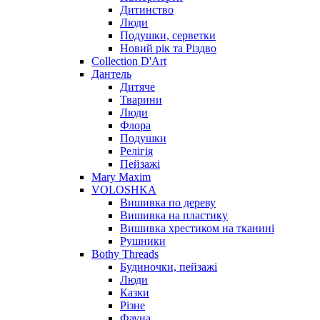
Дитинство
Люди
Подушки, серветки
Новий рік та Різдво
Collection D'Art
Дантель
Дитяче
Тварини
Люди
Флора
Подушки
Релігія
Пейзажі
Mary Maxim
VOLOSHKA
Вишивка по дереву
Вишивка на пластику
Вишивка хрестиком на тканині
Рушники
Bothy Threads
Будиночки, пейзажі
Люди
Казки
Різне
Фауна