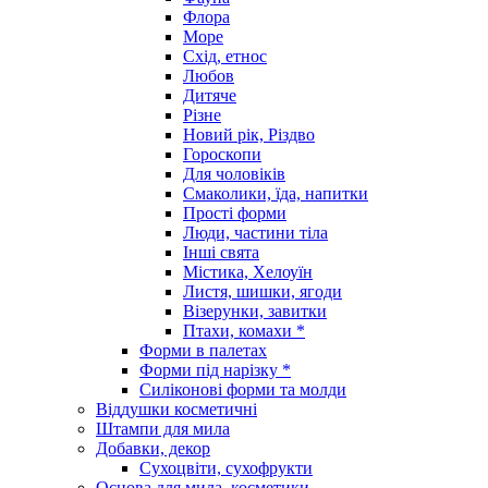
Флора
Море
Схід, етнос
Любов
Дитяче
Різне
Новий рік, Різдво
Гороскопи
Для чоловіків
Смаколики, їда, напитки
Прості форми
Люди, частини тіла
Інші свята
Містика, Хелоуїн
Листя, шишки, ягоди
Візерунки, завитки
Птахи, комахи *
Форми в палетах
Форми під нарізку *
Силіконові форми та молди
Віддушки косметичні
Штампи для мила
Добавки, декор
Сухоцвіти, сухофрукти
Основа для мила, косметики