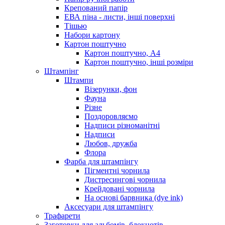
Крепований папір
ЕВА піна - листи, інші поверхні
Тішью
Набори картону
Картон поштучно
Картон поштучно, А4
Картон поштучно, інші розміри
Штампінг
Штампи
Візерунки, фон
Фауна
Різне
Поздоровляємо
Надписи різноманітні
Надписи
Любов, дружба
Флора
Фарба для штампінгу
Пігментні чорнила
Дистресингові чорнила
Крейдовані чорнила
На основі барвника (dye ink)
Аксесуари для штампінгу
Трафарети
Заготовки для альбомів, блокнотів