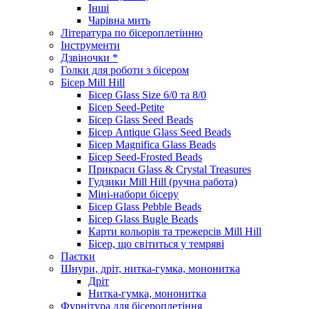
Інші
Чарівна мить
Література по бісероплетінню
Інструменти
Дзвіночки *
Голки для роботи з бісером
Бісер Mill Hill
Бісер Glass Size 6/0 та 8/0
Бісер Seed-Petite
Бісер Glass Seed Beads
Бісер Antique Glass Seed Beads
Бісер Magnifica Glass Beads
Бісер Seed-Frosted Beads
Прикраси Glass & Crystal Treasures
Гудзики Mill Hill (ручна работа)
Міні-набори бісеру
Бісер Glass Pebble Beads
Бісер Glass Bugle Beads
Карти кольорів та трежерсів Mill Hill
Бісер, що світиться у темряві
Паєтки
Шнури, дріт, нитка-гумка, мононитка
Дріт
Нитка-гумка, мононитка
Фурнітура для бісероплетіння