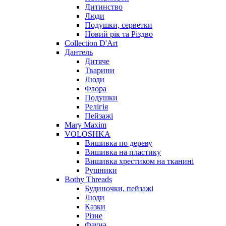
Дитинство
Люди
Подушки, серветки
Новий рік та Різдво
Collection D'Art
Дантель
Дитяче
Тварини
Люди
Флора
Подушки
Релігія
Пейзажі
Mary Maxim
VOLOSHKA
Вишивка по дереву
Вишивка на пластику
Вишивка хрестиком на тканині
Рушники
Bothy Threads
Будиночки, пейзажі
Люди
Казки
Різне
Фауна