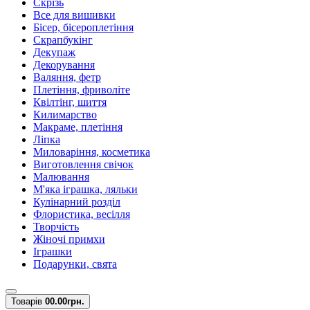
Скрізь
Все для вишивки
Бісер, бісероплетіння
Скрапбукінг
Декупаж
Декорування
Валяння, фетр
Плетіння, фриволіте
Квілтінг, шиття
Килимарство
Макраме, плетіння
Ліпка
Миловаріння, косметика
Виготовлення свічок
Малювання
М'яка іграшка, ляльки
Кулінарний розділ
Флористика, весілля
Творчість
Жіночі примхи
Іграшки
Подарунки, свята
Товарів
0
0.00грн.