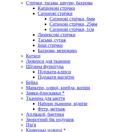
Стрічки, тасьма, шнури, бахрома
Капронові стрічки
Сатинові стрічки
Сатинові стрічки, 6мм
Сатинові стрічки, 25мм
Сатинові стрічки, 1см
Люрексові стрічки
Тасьма, сутаж
Інші стрічки
Бахрома, мереживо
Китиці
Люверси для тканини
Шторна фурнітура
Підхвати-кліпси
Підхвати магнітні
Бейка
Маркери, олівці, крейда, копіри
Замки-блискавки *
Тканина для шиття
Набори тканини, відрізи
Фетр, метраж
Аплікації, бантики
Зворотний бік подушок
Пір'я
Кравецькі ножиці *