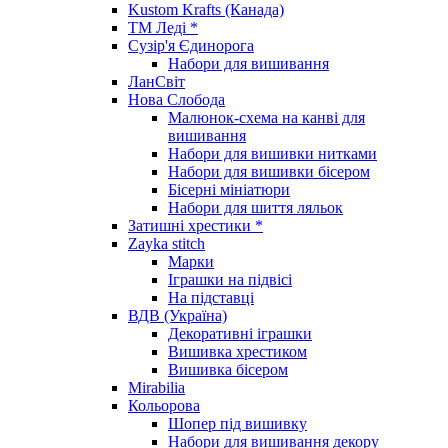
Kustom Krafts (Канада)
ТМ Леді *
Сузір'я Єдинорога
Набори для вишивання
ЛанСвіт
Нова Слобода
Малюнок-схема на канві для
вишивання
Набори для вишивки нитками
Набори для вишивки бісером
Бісерні мініатюри
Набори для шиття ляльок
Затишні хрестики *
Zayka stitch
Марки
Іграшки на підвісі
На підставці
ВДВ (Україна)
Декоративні іграшки
Вишивка хрестиком
Вишивка бісером
Mirabilia
Кольорова
Шопер під вишивку
Набори для вишивання декору