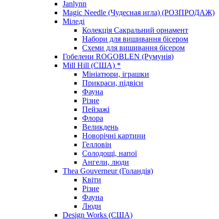
Janlynn
Magic Needle (Чудесная игла) (РОЗПРОДАЖ)
Міледі
Колекція Сакральний орнамент
Набори для вишивання бісером
Схеми для вишивання бісером
Гобелени ROGOBLEN (Румунія)
Mill Hill (США) *
Мініатюри, іграшки
Прикраси, підвіси
Фауна
Різне
Пейзажі
Флора
Великдень
Новорічні картини
Гелловін
Солодощі, напої
Ангели, люди
Thea Gouverneur (Голандія)
Квіти
Різне
Фауна
Люди
Design Works (США)