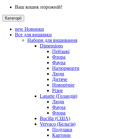
Ваш кошик порожній!
Категорії
new
Новинки
Все для вишивки
Набори для вишивання
Dimensions
Пейзажі
Флора
Фауна
Натюрморти
Люди
Дитяче
Новорічне
Різне
Lanarte (Голандія)
Люди
Фауна
Флора
Bucilla (США)
Vervaco (Бельгія)
Подушки
Картини