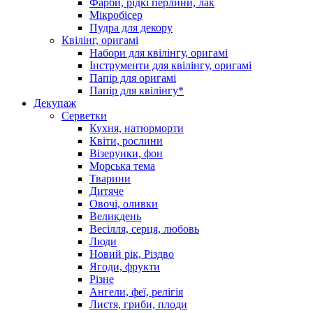
Фарби, рідкі перлини, лак
Мікробісер
Пудра для декору
Квілінг, оригамі
Набори для квілінгу, оригамі
Інструменти для квілінгу, оригамі
Папір для оригамі
Папір для квілінгу*
Декупаж
Серветки
Кухня, натюрморти
Квіти, рослини
Візерунки, фон
Морська тема
Тварини
Дитяче
Овочі, оливки
Великдень
Весілля, серця, любовь
Люди
Новий рік, Різдво
Ягоди, фрукти
Різне
Ангели, феї, релігія
Листя, гриби, плоди