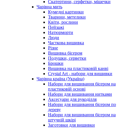
Скатертини, серфетки, мішечки
Чарiвна мить
Кумедні картинки
Тварини, метелики
Квіти, рослини
Пейзажі
Натюрморти
Люди
Часткова вишивка
Різне
Вишивка бісером
Подушки, серветки
Брошки
Вишивка на пластиковій канві
Crystal Art - набори для вишивки
Чарівна країна (Україна)
Набори для вишивання бісером на
пластиковій основі
Набори для вишивання нитками
Аксесуари для рукоділля
Набори для вишивання бісером по
дереву
Набори для вишивання бісером на
штучній шкірі
Заготовки для вишивки