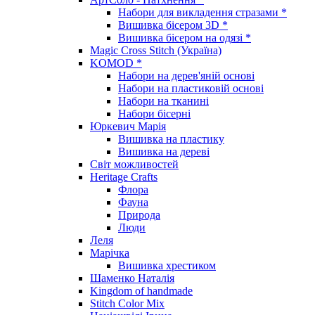
Набори для викладення стразами *
Вишивка бісером 3D *
Вишивка бісером на одязі *
Magic Cross Stitch (Україна)
KOMOD *
Набори на дерев'яній основі
Набори на пластиковій основі
Набори на тканині
Набори бісерні
Юркевич Марія
Вишивка на пластику
Вишивка на дереві
Світ можливостей
Heritage Crafts
Флора
Фауна
Природа
Люди
Леля
Марічка
Вишивка хрестиком
Шаменко Наталія
Kingdom of handmade
Stitch Color Mix