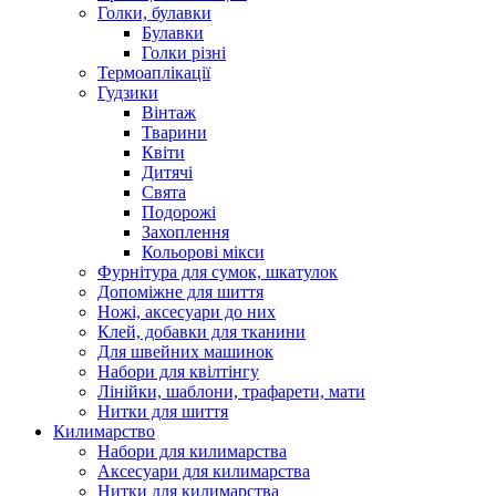
Голки, булавки
Булавки
Голки різні
Термоаплікації
Гудзики
Вінтаж
Тварини
Квіти
Дитячі
Свята
Подорожі
Захоплення
Кольорові мікси
Фурнітура для сумок, шкатулок
Допоміжне для шиття
Ножі, аксесуари до них
Клей, добавки для тканини
Для швейних машинок
Набори для квілтінгу
Лінійки, шаблони, трафарети, мати
Нитки для шиття
Килимарство
Набори для килимарства
Аксесуари для килимарства
Нитки для килимарства