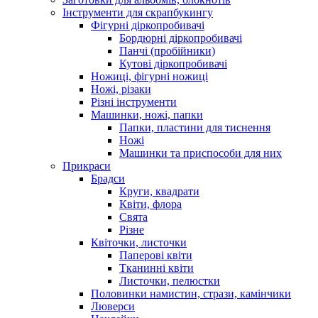
Інструменти для скрапбукингу
Фігурні діркопробивачі
Бордюрні діркопробивачі
Панчі (пробійники)
Кутові діркопробивачі
Ножиці, фігурні ножиці
Ножі, різаки
Різні інструменти
Машинки, ножі, папки
Папки, пластини для тиснення
Ножі
Машинки та приспособи для них
Прикраси
Брадси
Круги, квадрати
Квіти, флора
Свята
Різне
Квіточки, листочки
Паперові квіти
Тканинні квіти
Листочки, пелюстки
Половинки намистин, стрази, камінчики
Люверси