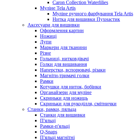
Caron Collection Waterlilies
Муліне Tela Artis
Муліне ручного фарбування Tela Artis
Нитка для вишивки Пухнастик
Аксесуари для вишивки
Оформлення картин
Ножиці
Лупи
Маркери для тканини
Різне
Гольниці, нитковдівачі
Голки для вишивання
Наперстки, вспорювачі, різаки
Магніти-тримачі голки
Рамки
Котушки для ниток, бобінки
Органайзери для муліне
Скриньки для ножиць
Скриньки для рукоділля, смітнички
Станки, рамки, пяльца
Станки для вишивки
П'яльці
Рамки-п'яльці
Q-Snaps
П'яльці магнітні