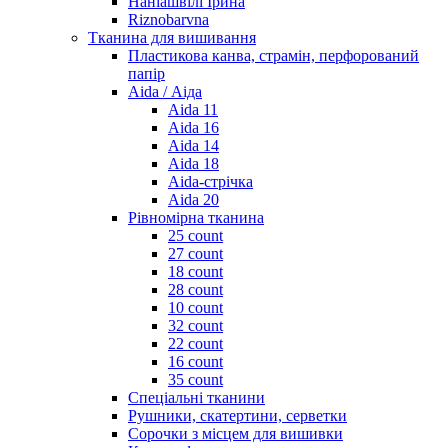
Наніашвілі Ірина
Riznobarvna
Тканина для вишивання
Пластикова канва, страмін, перфорований
папір
Aida / Аіда
Aida 11
Aida 16
Aida 14
Aida 18
Aida-стрічка
Aida 20
Рівномірна тканина
25 count
27 count
18 count
28 count
10 count
32 count
22 count
16 count
35 count
Спеціальні тканини
Рушники, скатертини, серветки
Сорочки з місцем для вишивки