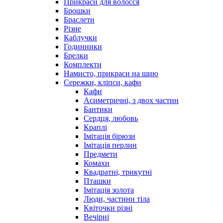
Прикраси для волосся
Брошки
Браслети
Різне
Каблучки
Годинники
Брелки
Комплекти
Намисто, прикраси на шию
Сережки, кліпси, кафи
Кафи
Асиметричні, з двох частин
Бантики
Сердця, любовь
Краплі
Імітація бірюзи
Імітація перлин
Предмети
Комахи
Квадратні, трикутні
Пташки
Імітація золота
Люди, частини тіла
Квіточки різні
Вечірні