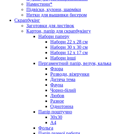
Намистини*
Підвіски, кулони, шарміки
Нитки для вышивки бисером
Скрапбукінг
Заготовки для листівок
Картон, папір для скрапбукінгу
Набори паперу
Набори 22 х 28 см
Набори 30 х 30 см
Набори 12 х 17 см
Набори інші
Пергаментний папір, велум, калька
Флора
Розводи, візерунки
Дитяча тема
Фауна
Чорно-білий
Любов
Разное
Однотонна
Папір поштучно
30х30
А4
Фольга
Папір ручної работи