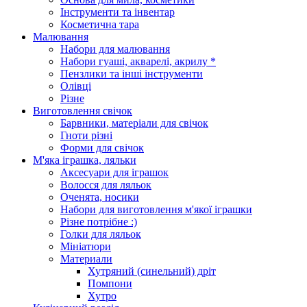
Інструменти та інвентар
Косметична тара
Малювання
Набори для малювання
Набори гуаші, акварелі, акрилу *
Пензлики та інші інструменти
Олівці
Різне
Виготовлення свічок
Барвники, матеріали для свічок
Гноти різні
Форми для свічок
М'яка іграшка, ляльки
Аксесуари для іграшок
Волосся для ляльок
Оченята, носики
Набори для виготовлення м'якої іграшки
Різне потрібне :)
Голки для ляльок
Мініатюри
Материали
Хутряний (синельний) дріт
Помпони
Хутро