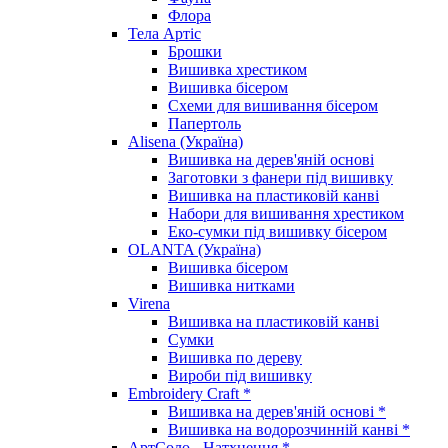
Флора
Тела Артіс
Брошки
Вишивка хрестиком
Вишивка бісером
Схеми для вишивання бісером
Папертоль
Alisena (Україна)
Вишивка на дерев'яній основі
Заготовки з фанери під вишивку
Вишивка на пластиковій канві
Набори для вишивання хрестиком
Еко-сумки під вишивку бісером
OLANTA (Україна)
Вишивка бісером
Вишивка нитками
Virena
Вишивка на пластиковій канві
Сумки
Вишивка по дереву
Вироби під вишивку
Embroidery Craft *
Вишивка на дерев'яній основі *
Вишивка на водорозчинній канві *
АртСоло - Натхнення *