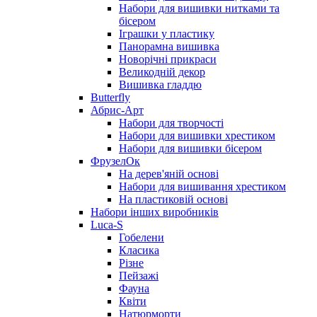
Набори для вишивки нитками та
бісером
Іграшки у пластику
Панорамна вишивка
Новорічні прикраси
Великодній декор
Вишивка гладдю
Butterfly
Абрис-Арт
Набори для творчості
Набори для вишивки хрестиком
Набори для вишивки бісером
ФрузелОк
На дерев'яній основі
Набори для вишивання хрестиком
На пластиковій основі
Набори інших виробників
Luca-S
Гобелени
Класика
Різне
Пейзажі
Фауна
Квіти
Натюрморти