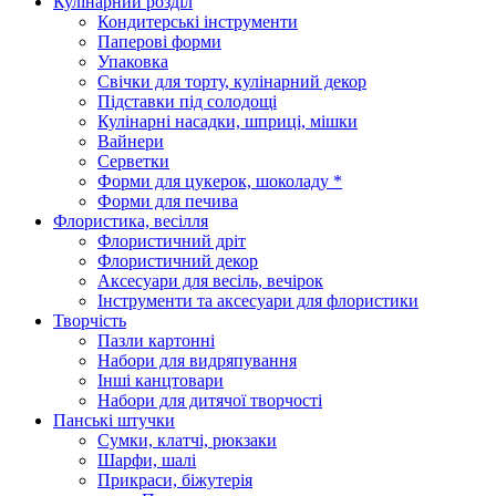
Кулінарний розділ
Кондитерські інструменти
Паперові форми
Упаковка
Свічки для торту, кулінарний декор
Підставки під солодощі
Кулінарні насадки, шприці, мішки
Вайнери
Серветки
Форми для цукерок, шоколаду *
Форми для печива
Флористика, весілля
Флористичний дріт
Флористичний декор
Аксесуари для весіль, вечірок
Інструменти та аксесуари для флористики
Творчість
Пазли картонні
Набори для видряпування
Інші канцтовари
Набори для дитячої творчості
Панські штучки
Сумки, клатчі, рюкзаки
Шарфи, шалі
Прикраси, біжутерія