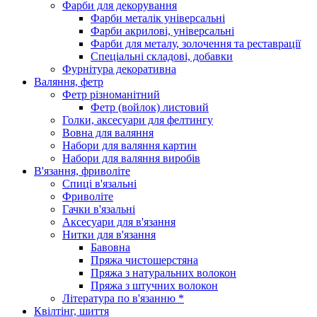
Фарби для декорування
Фарби металік універсальні
Фарби акрилові, універсальні
Фарби для металу, золочення та реставрації
Спеціальні складові, добавки
Фурнітура декоративна
Валяння, фетр
Фетр різноманітний
Фетр (войлок) листовий
Голки, аксесуари для фелтингу
Вовна для валяння
Набори для валяння картин
Набори для валяння виробів
В'язання, фриволіте
Спиці в'язальні
Фриволіте
Гачки в'язальні
Аксесуари для в'язання
Нитки для в'язання
Бавовна
Пряжа чистошерстяна
Пряжа з натуральних волокон
Пряжа з штучних волокон
Література по в'язанню *
Квілтінг, шиття