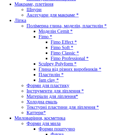
Макраме, плетіння
Шнури
Аксесуари для макраме *
Ліпка
Полімерна глина, моделін, пластилін *
Моделін Cernit *
Fimo *
Fimo Effect *
Fimo Soft *
Fimo Classic *
Fimo Professional *
Sculpey Polyform *
Глина від різних виробників *
Пластилін *
Jam clay *
Форми для пластику
Інструменти для ліплення *
Матеріали для ліплення*
Холодна емаль
Текстурні пластини для ліплення *
Каттери*
Миловаріння, косметика
Форми для мила
Форми поштучно
Фауна