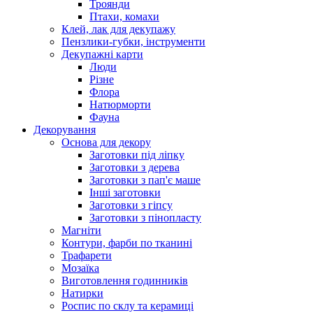
Троянди
Птахи, комахи
Клей, лак для декупажу
Пензлики-губки, інструменти
Декупажні карти
Люди
Різне
Флора
Натюрморти
Фауна
Декорування
Основа для декору
Заготовки під ліпку
Заготовки з дерева
Заготовки з пап'є маше
Інші заготовки
Заготовки з гіпсу
Заготовки з пінопласту
Магніти
Контури, фарби по тканині
Трафарети
Мозаїка
Виготовлення годинників
Натирки
Роспис по склу та керамиці