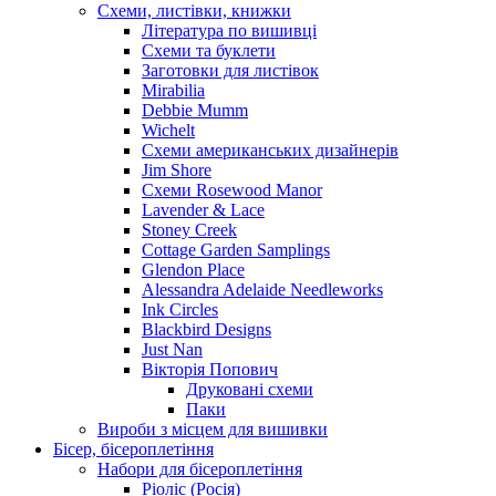
Схеми, листівки, книжки
Література по вишивці
Схеми та буклети
Заготовки для листівок
Mirabilia
Debbie Mumm
Wichelt
Схеми американських дизайнерів
Jim Shore
Cхеми Rosewood Manor
Lavender & Lace
Stoney Creek
Cottage Garden Samplings
Glendon Place
Alessandra Adelaide Needleworks
Ink Circles
Blackbird Designs
Just Nan
Вікторія Попович
Друковані схеми
Паки
Вироби з місцем для вишивки
Бісер, бісероплетіння
Набори для бісероплетіння
Ріоліс (Росія)