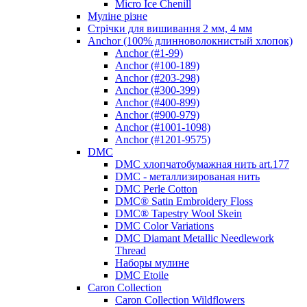
Micro Ice Chenill
Муліне різне
Стрічки для вишивання 2 мм, 4 мм
Anchor (100% длинноволокнистый хлопок)
Anchor (#1-99)
Anchor (#100-189)
Anchor (#203-298)
Anchor (#300-399)
Anchor (#400-899)
Anchor (#900-979)
Anchor (#1001-1098)
Anchor (#1201-9575)
DMC
DMC хлопчатобумажная нить art.177
DMC - металлизированая нить
DMC Perle Cotton
DMC® Satin Embroidery Floss
DMC® Tapestry Wool Skein
DMC Color Variations
DMC Diamant Metallic Needlework
Thread
Наборы мулине
DMC Etoile
Caron Collection
Caron Collection Wildflowers