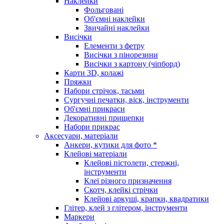
Наклейки
Фольговані
Об'ємні наклейки
Звичайні наклейки
Висічки
Елементи з фетру
Висічки з пінорезини
Висічки з картону (чіпборд)
Карти 3D, колажі
Пряжки
Набори стрічок, тасьми
Сургучні печатки, віск, інструменти
Об'ємні прикраси
Декоративні прищепки
Набори прикрас
Аксесуари, матеріали
Анкери, кутики для фото *
Клейові матеріали
Клейові пістолети, стержні,
інструменти
Клеї різного призначення
Скотч, клейкі стрічки
Клейові аркуші, крапки, квадратики
Глітер, клей з глітером, інструменти
Маркери