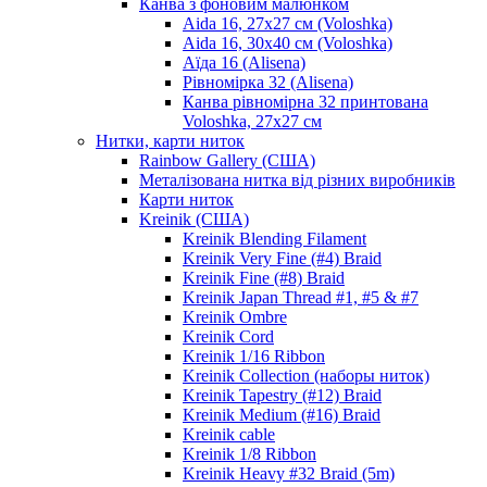
Канва з фоновим малюнком
Aida 16, 27х27 см (Voloshka)
Aida 16, 30х40 см (Voloshka)
Аїда 16 (Alisena)
Рівномірка 32 (Alisena)
Канва рівномірна 32 принтована
Voloshka, 27х27 см
Нитки, карти ниток
Rainbow Gallery (США)
Металізована нитка від різних виробників
Карти ниток
Kreinik (США)
Kreinik Blending Filament
Kreinik Very Fine (#4) Braid
Kreinik Fine (#8) Braid
Kreinik Japan Thread #1, #5 & #7
Kreinik Ombre
Kreinik Cord
Kreinik 1/16 Ribbon
Kreinik Collection (наборы ниток)
Kreinik Tapestry (#12) Braid
Kreinik Medium (#16) Braid
Kreinik cable
Kreinik 1/8 Ribbon
Kreinik Heavy #32 Braid (5m)