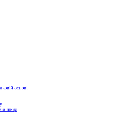
иковій основі
у
ій шкірі