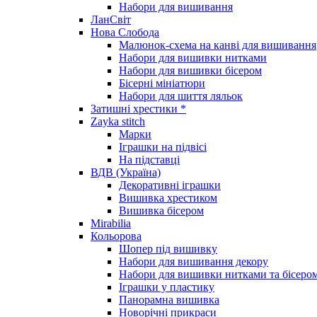
Набори для вишивання
ЛанСвіт
Нова Слобода
Малюнок-схема на канві для вишивання
Набори для вишивки нитками
Набори для вишивки бісером
Бісерні мініатюри
Набори для шиття ляльок
Затишні хрестики *
Zayka stitch
Марки
Іграшки на підвісі
На підставці
ВДВ (Україна)
Декоративні іграшки
Вишивка хрестиком
Вишивка бісером
Mirabilia
Кольорова
Шопер під вишивку
Набори для вишивання декору
Набори для вишивки нитками та бісеро
Іграшки у пластику
Панорамна вишивка
Новорічні прикраси