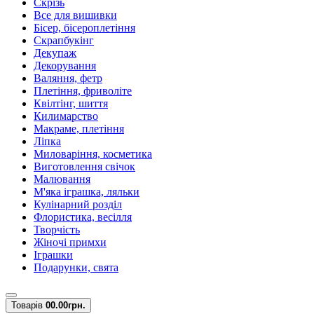
Скрізь
Все для вишивки
Бісер, бісероплетіння
Скрапбукінг
Декупаж
Декорування
Валяння, фетр
Плетіння, фриволіте
Квілтінг, шиття
Килимарство
Макраме, плетіння
Ліпка
Миловаріння, косметика
Виготовлення свічок
Малювання
М'яка іграшка, ляльки
Кулінарний розділ
Флористика, весілля
Творчість
Жіночі примхи
Іграшки
Подарунки, свята
Товарів
0
0.00грн.