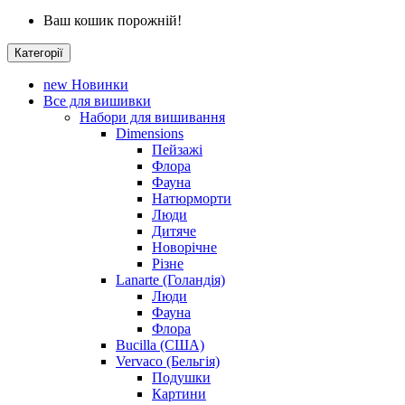
Ваш кошик порожній!
Категорії
new
Новинки
Все для вишивки
Набори для вишивання
Dimensions
Пейзажі
Флора
Фауна
Натюрморти
Люди
Дитяче
Новорічне
Різне
Lanarte (Голандія)
Люди
Фауна
Флора
Bucilla (США)
Vervaco (Бельгія)
Подушки
Картини