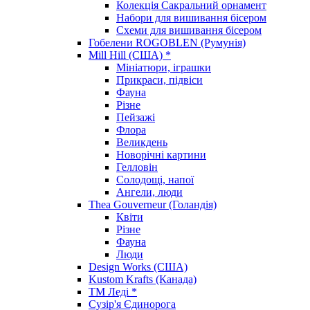
Колекція Сакральний орнамент
Набори для вишивання бісером
Схеми для вишивання бісером
Гобелени ROGOBLEN (Румунія)
Mill Hill (США) *
Мініатюри, іграшки
Прикраси, підвіси
Фауна
Різне
Пейзажі
Флора
Великдень
Новорічні картини
Гелловін
Солодощі, напої
Ангели, люди
Thea Gouverneur (Голандія)
Квіти
Різне
Фауна
Люди
Design Works (США)
Kustom Krafts (Канада)
ТМ Леді *
Сузір'я Єдинорога