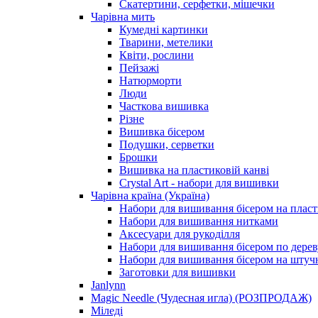
Скатертини, серфетки, мішечки
Чарiвна мить
Кумедні картинки
Тварини, метелики
Квіти, рослини
Пейзажі
Натюрморти
Люди
Часткова вишивка
Різне
Вишивка бісером
Подушки, серветки
Брошки
Вишивка на пластиковій канві
Crystal Art - набори для вишивки
Чарівна країна (Україна)
Набори для вишивання бісером на пласт
Набори для вишивання нитками
Аксесуари для рукоділля
Набори для вишивання бісером по дерев
Набори для вишивання бісером на штучн
Заготовки для вишивки
Janlynn
Magic Needle (Чудесная игла) (РОЗПРОДАЖ)
Міледі