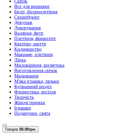
Скрізь
Все для вишивки
Бісер, бісероплетіння
Скрапбукінг
Декупаж
Декорування
Валяння, фетр
Плетіння, фриволіте
Квілтінг, шиття
Килимарство
Макраме, плетіння
Ліпка
Миловаріння, косметика
Виготовлення свічок
Малювання
М'яка іграшка, ляльки
Кулінарний розділ
Флористика, весілля
Творчість
Жіночі примхи
Іграшки
Подарунки, свята
Товарів
0
0.00грн.