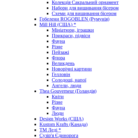
Колекція Сакральний орнамент
Набори для вишивання бісером
Схеми для вишивання бісером
Гобелени ROGOBLEN (Румунія)
Mill Hill (США) *
Мініатюри, іграшки
Прикраси, підвіси
Фауна
Різне
Пейзажі
Флора
Великдень
Новорічні картини
Гелловін
Солодощі, напої
Ангели, люди
Thea Gouverneur (Голандія)
Квіти
Різне
Фауна
Люди
Design Works (США)
Kustom Krafts (Канада)
ТМ Леді *
Сузір'я Єдинорога