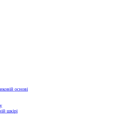
иковій основі
у
ій шкірі