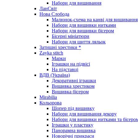
Набори для вишивання
ЛанСвіт
Нова Слобода
Малюнок-схема на канві для вишивання
Набори для вишивки нитками
Набори для вишивки бісером
Бісерні мініатюри
Набори для шиття ляльок
Затишні хрестики *
Zayka stitch
Марки
Іграшки на підвісі
На підставці
ВДВ (Україна)
Декоративні іграшки
Вишивка хрестиком
Вишивка бісером
Mirabilia
Кольорова
Шопер під вишивку
Набори для вишивання декору
Набори для вишивки нитками та бісеро
Іграшки у пластику
Панорамна вишивка
Новорічні прикраси