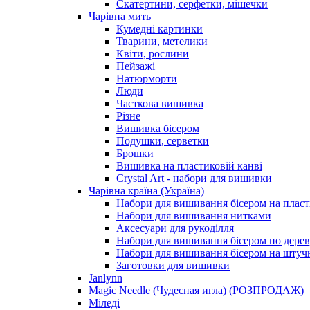
Скатертини, серфетки, мішечки
Чарiвна мить
Кумедні картинки
Тварини, метелики
Квіти, рослини
Пейзажі
Натюрморти
Люди
Часткова вишивка
Різне
Вишивка бісером
Подушки, серветки
Брошки
Вишивка на пластиковій канві
Crystal Art - набори для вишивки
Чарівна країна (Україна)
Набори для вишивання бісером на пласт
Набори для вишивання нитками
Аксесуари для рукоділля
Набори для вишивання бісером по дерев
Набори для вишивання бісером на штучн
Заготовки для вишивки
Janlynn
Magic Needle (Чудесная игла) (РОЗПРОДАЖ)
Міледі