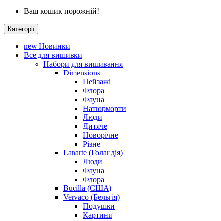
Ваш кошик порожній!
Категорії
new
Новинки
Все для вишивки
Набори для вишивання
Dimensions
Пейзажі
Флора
Фауна
Натюрморти
Люди
Дитяче
Новорічне
Різне
Lanarte (Голандія)
Люди
Фауна
Флора
Bucilla (США)
Vervaco (Бельгія)
Подушки
Картини