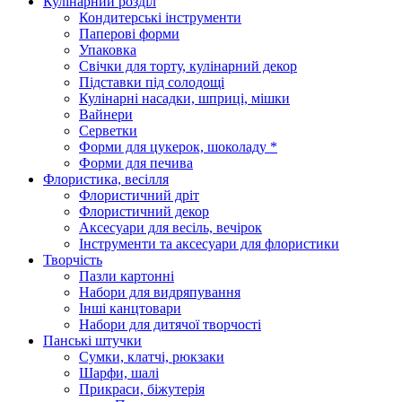
Кулінарний розділ
Кондитерські інструменти
Паперові форми
Упаковка
Свічки для торту, кулінарний декор
Підставки під солодощі
Кулінарні насадки, шприці, мішки
Вайнери
Серветки
Форми для цукерок, шоколаду *
Форми для печива
Флористика, весілля
Флористичний дріт
Флористичний декор
Аксесуари для весіль, вечірок
Інструменти та аксесуари для флористики
Творчість
Пазли картонні
Набори для видряпування
Інші канцтовари
Набори для дитячої творчості
Панські штучки
Сумки, клатчі, рюкзаки
Шарфи, шалі
Прикраси, біжутерія