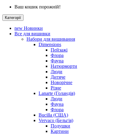
Ваш кошик порожній!
Категорії
new
Новинки
Все для вишивки
Набори для вишивання
Dimensions
Пейзажі
Флора
Фауна
Натюрморти
Люди
Дитяче
Новорічне
Різне
Lanarte (Голандія)
Люди
Фауна
Флора
Bucilla (США)
Vervaco (Бельгія)
Подушки
Картини