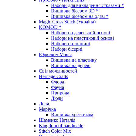
Набори для викладення стразами *
Вишивка бісером 3D *
Вишивка бісером на одязі *
Magic Cross Stitch (Україна)
KOMOD *
Набори на дерев'яній основі
Набори на пластиковій основі
Набори на тканині
Набори бісерні
Юркевич Марія
Вишивка на пластику
Вишивка на дереві
Світ можливостей
Heritage Crafts
Флора
Фауна
Природа
Люди
Леля
Марічка
Вишивка хрестиком
Шаменко Наталія
Kingdom of handmade
Stitch Color Mix