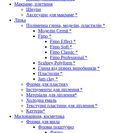
Макраме, плетіння
Шнури
Аксесуари для макраме *
Ліпка
Полімерна глина, моделін, пластилін *
Моделін Cernit *
Fimo *
Fimo Effect *
Fimo Soft *
Fimo Classic *
Fimo Professional *
Sculpey Polyform *
Глина від різних виробників *
Пластилін *
Jam clay *
Форми для пластику
Інструменти для ліплення *
Матеріали для ліплення*
Холодна емаль
Текстурні пластини для ліплення *
Каттери*
Миловаріння, косметика
Форми для мила
Форми поштучно
Фауна