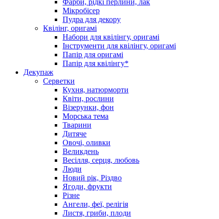
Фарби, рідкі перлини, лак
Мікробісер
Пудра для декору
Квілінг, оригамі
Набори для квілінгу, оригамі
Інструменти для квілінгу, оригамі
Папір для оригамі
Папір для квілінгу*
Декупаж
Серветки
Кухня, натюрморти
Квіти, рослини
Візерунки, фон
Морська тема
Тварини
Дитяче
Овочі, оливки
Великдень
Весілля, серця, любовь
Люди
Новий рік, Різдво
Ягоди, фрукти
Різне
Ангели, феї, релігія
Листя, гриби, плоди