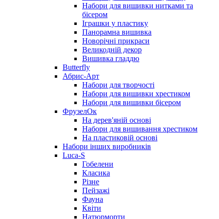
Набори для вишивки нитками та
бісером
Іграшки у пластику
Панорамна вишивка
Новорічні прикраси
Великодній декор
Вишивка гладдю
Butterfly
Абрис-Арт
Набори для творчості
Набори для вишивки хрестиком
Набори для вишивки бісером
ФрузелОк
На дерев'яній основі
Набори для вишивання хрестиком
На пластиковій основі
Набори інших виробників
Luca-S
Гобелени
Класика
Різне
Пейзажі
Фауна
Квіти
Натюрморти