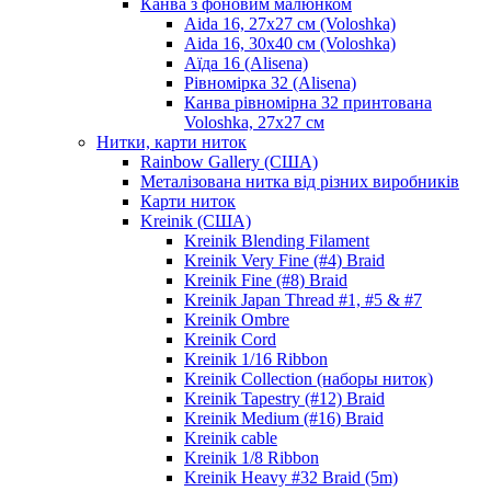
Канва з фоновим малюнком
Aida 16, 27х27 см (Voloshka)
Aida 16, 30х40 см (Voloshka)
Аїда 16 (Alisena)
Рівномірка 32 (Alisena)
Канва рівномірна 32 принтована
Voloshka, 27х27 см
Нитки, карти ниток
Rainbow Gallery (США)
Металізована нитка від різних виробників
Карти ниток
Kreinik (США)
Kreinik Blending Filament
Kreinik Very Fine (#4) Braid
Kreinik Fine (#8) Braid
Kreinik Japan Thread #1, #5 & #7
Kreinik Ombre
Kreinik Cord
Kreinik 1/16 Ribbon
Kreinik Collection (наборы ниток)
Kreinik Tapestry (#12) Braid
Kreinik Medium (#16) Braid
Kreinik cable
Kreinik 1/8 Ribbon
Kreinik Heavy #32 Braid (5m)