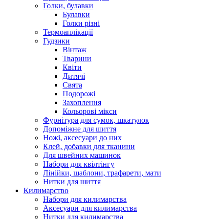
Голки, булавки
Булавки
Голки різні
Термоаплікації
Гудзики
Вінтаж
Тварини
Квіти
Дитячі
Свята
Подорожі
Захоплення
Кольорові мікси
Фурнітура для сумок, шкатулок
Допоміжне для шиття
Ножі, аксесуари до них
Клей, добавки для тканини
Для швейних машинок
Набори для квілтінгу
Лінійки, шаблони, трафарети, мати
Нитки для шиття
Килимарство
Набори для килимарства
Аксесуари для килимарства
Нитки для килимарства