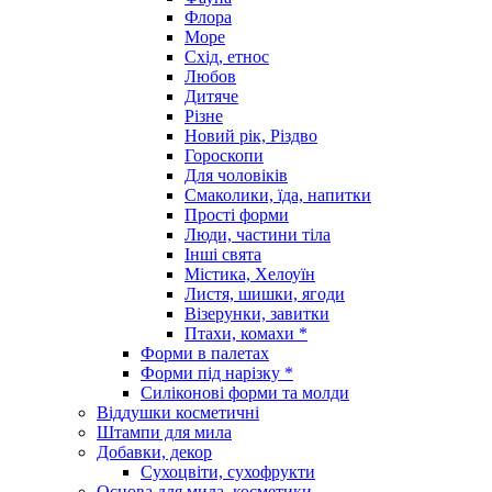
Флора
Море
Схід, етнос
Любов
Дитяче
Різне
Новий рік, Різдво
Гороскопи
Для чоловіків
Смаколики, їда, напитки
Прості форми
Люди, частини тіла
Інші свята
Містика, Хелоуїн
Листя, шишки, ягоди
Візерунки, завитки
Птахи, комахи *
Форми в палетах
Форми під нарізку *
Силіконові форми та молди
Віддушки косметичні
Штампи для мила
Добавки, декор
Сухоцвіти, сухофрукти
Основа для мила, косметики