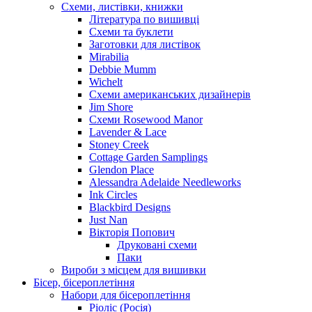
Схеми, листівки, книжки
Література по вишивці
Схеми та буклети
Заготовки для листівок
Mirabilia
Debbie Mumm
Wichelt
Схеми американських дизайнерів
Jim Shore
Cхеми Rosewood Manor
Lavender & Lace
Stoney Creek
Cottage Garden Samplings
Glendon Place
Alessandra Adelaide Needleworks
Ink Circles
Blackbird Designs
Just Nan
Вікторія Попович
Друковані схеми
Паки
Вироби з місцем для вишивки
Бісер, бісероплетіння
Набори для бісероплетіння
Ріоліс (Росія)