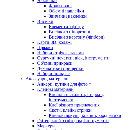
Наклейки
Фольговані
Об'ємні наклейки
Звичайні наклейки
Висічки
Елементи з фетру
Висічки з пінорезини
Висічки з картону (чіпборд)
Карти 3D, колажі
Пряжки
Набори стрічок, тасьми
Сургучні печатки, віск, інструменти
Об'ємні прикраси
Декоративні прищепки
Набори прикрас
Аксесуари, матеріали
Анкери, кутики для фото *
Клейові матеріали
Клейові пістолети, стержні,
інструменти
Клеї різного призначення
Скотч, клейкі стрічки
Клейові аркуші, крапки, квадратики
Глітер, клей з глітером, інструменти
Маркери