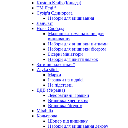
Kustom Krafts (Канада)
ТМ Леді *
Сузір'я Єдинорога
Набори для вишивання
ЛанСвіт
Нова Слобода
Малюнок-схема на канві для
вишивання
Набори для вишивки нитками
Набори для вишивки бісером
Бісерні мініатюри
Набори для шиття ляльок
Затишні хрестики *
Zayka stitch
Марки
Іграшки на підвісі
На підставці
ВДВ (Україна)
Декоративні іграшки
Вишивка хрестиком
Вишивка бісером
Mirabilia
Кольорова
Шопер під вишивку
Набори для вишивання декору