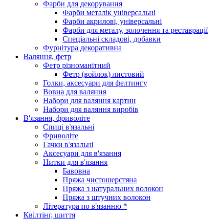
Фарби для декорування
Фарби металік універсальні
Фарби акрилові, універсальні
Фарби для металу, золочення та реставрації
Спеціальні складові, добавки
Фурнітура декоративна
Валяння, фетр
Фетр різноманітний
Фетр (войлок) листовий
Голки, аксесуари для фелтингу
Вовна для валяння
Набори для валяння картин
Набори для валяння виробів
В'язання, фриволіте
Спиці в'язальні
Фриволіте
Гачки в'язальні
Аксесуари для в'язання
Нитки для в'язання
Бавовна
Пряжа чистошерстяна
Пряжа з натуральних волокон
Пряжа з штучних волокон
Література по в'язанню *
Квілтінг, шиття