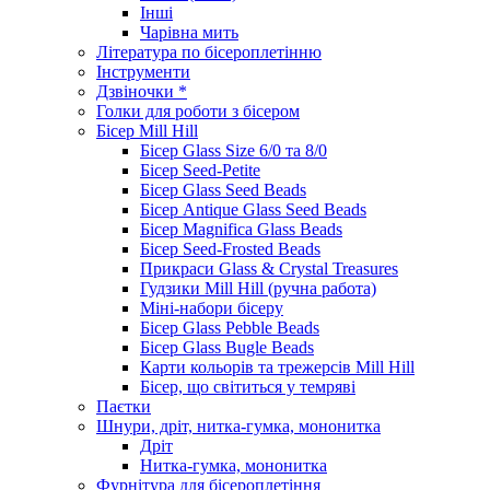
Інші
Чарівна мить
Література по бісероплетінню
Інструменти
Дзвіночки *
Голки для роботи з бісером
Бісер Mill Hill
Бісер Glass Size 6/0 та 8/0
Бісер Seed-Petite
Бісер Glass Seed Beads
Бісер Antique Glass Seed Beads
Бісер Magnifica Glass Beads
Бісер Seed-Frosted Beads
Прикраси Glass & Crystal Treasures
Гудзики Mill Hill (ручна работа)
Міні-набори бісеру
Бісер Glass Pebble Beads
Бісер Glass Bugle Beads
Карти кольорів та трежерсів Mill Hill
Бісер, що світиться у темряві
Паєтки
Шнури, дріт, нитка-гумка, мононитка
Дріт
Нитка-гумка, мононитка
Фурнітура для бісероплетіння