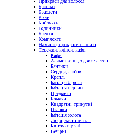
Прикраси для волосся
Брошки
Браслети
Різне
Каблучки
Годинники
Брелки
Комплекти
Намисто, прикраси на шию
Сережки, кліпси, кафи
Кафи
Асиметричні, з двох частин
Бантики
Сердця, любовь
Краплі
Імітація бірюзи
Імітація перлин
Предмети
Комахи
Квадратні, трикутні
Пташки
Імітація золота
Люди, частини тіла
Квіточки різні
Вечірні