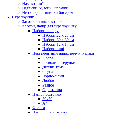
Намистини*
Підвіски, кулони, шарміки
Нитки для вышивки бисером
Скрапбукінг
Заготовки для листівок
Картон, папір для скрапбукінгу
Набори паперу
Набори 22 х 28 см
Набори 30 х 30 см
Набори 12 х 17 см
Набори інші
Пергаментний папір, велум, калька
Флора
Розводи, візерунки
Дитяча тема
Фауна
Чорно-білий
Любов
Разное
Однотонна
Папір поштучно
30х30
А4
Фольга
Папір ручної работи