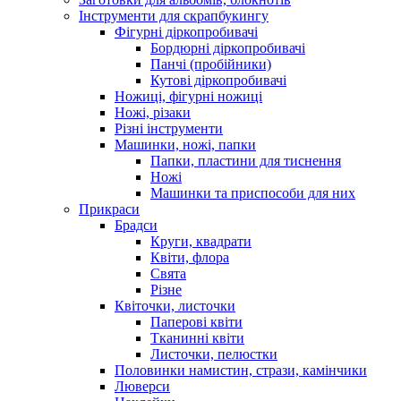
Інструменти для скрапбукингу
Фігурні діркопробивачі
Бордюрні діркопробивачі
Панчі (пробійники)
Кутові діркопробивачі
Ножиці, фігурні ножиці
Ножі, різаки
Різні інструменти
Машинки, ножі, папки
Папки, пластини для тиснення
Ножі
Машинки та приспособи для них
Прикраси
Брадси
Круги, квадрати
Квіти, флора
Свята
Різне
Квіточки, листочки
Паперові квіти
Тканинні квіти
Листочки, пелюстки
Половинки намистин, стрази, камінчики
Люверси