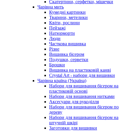
Скатертини, серфетки, мішечки
Чарiвна мить
Кумедні картинки
Тварини, метелики
Квіти, рослини
Пейзажі
Натюрморти
Люди
Часткова вишивка
Різне
Вишивка бісером
Подушки, серветки
Брошки
Вишивка на пластиковій канві
Crystal Art - набори для вишивки
Чарівна країна (Україна)
Набори для вишивання бісером на
пластиковій основі
Набори для вишивання нитками
Аксесуари для рукоділля
Набори для вишивання бісером по
дереву
Набори для вишивання бісером на
штучній шкірі
Заготовки для вишивки