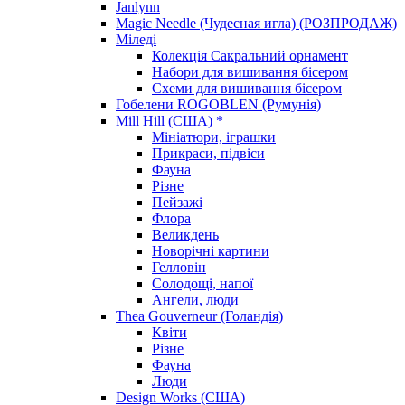
Janlynn
Magic Needle (Чудесная игла) (РОЗПРОДАЖ)
Міледі
Колекція Сакральний орнамент
Набори для вишивання бісером
Схеми для вишивання бісером
Гобелени ROGOBLEN (Румунія)
Mill Hill (США) *
Мініатюри, іграшки
Прикраси, підвіси
Фауна
Різне
Пейзажі
Флора
Великдень
Новорічні картини
Гелловін
Солодощі, напої
Ангели, люди
Thea Gouverneur (Голандія)
Квіти
Різне
Фауна
Люди
Design Works (США)