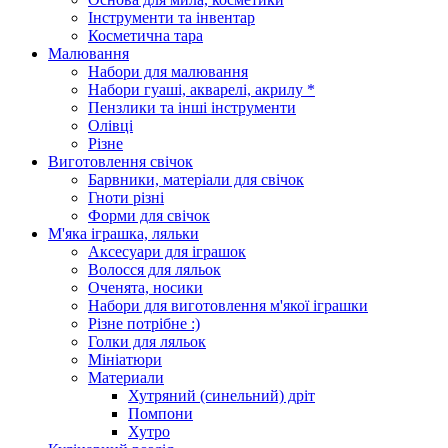
Інструменти та інвентар
Косметична тара
Малювання
Набори для малювання
Набори гуаші, акварелі, акрилу *
Пензлики та інші інструменти
Олівці
Різне
Виготовлення свічок
Барвники, матеріали для свічок
Гноти різні
Форми для свічок
М'яка іграшка, ляльки
Аксесуари для іграшок
Волосся для ляльок
Оченята, носики
Набори для виготовлення м'якої іграшки
Різне потрібне :)
Голки для ляльок
Мініатюри
Материали
Хутряний (синельний) дріт
Помпони
Хутро