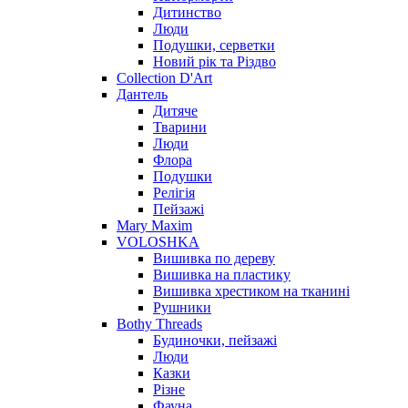
Дитинство
Люди
Подушки, серветки
Новий рік та Різдво
Collection D'Art
Дантель
Дитяче
Тварини
Люди
Флора
Подушки
Релігія
Пейзажі
Mary Maxim
VOLOSHKA
Вишивка по дереву
Вишивка на пластику
Вишивка хрестиком на тканині
Рушники
Bothy Threads
Будиночки, пейзажі
Люди
Казки
Різне
Фауна