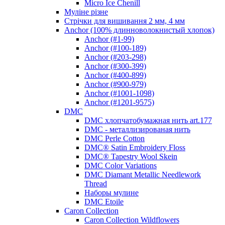
Micro Ice Chenill
Муліне різне
Стрічки для вишивання 2 мм, 4 мм
Anchor (100% длинноволокнистый хлопок)
Anchor (#1-99)
Anchor (#100-189)
Anchor (#203-298)
Anchor (#300-399)
Anchor (#400-899)
Anchor (#900-979)
Anchor (#1001-1098)
Anchor (#1201-9575)
DMC
DMC хлопчатобумажная нить art.177
DMC - металлизированая нить
DMC Perle Cotton
DMC® Satin Embroidery Floss
DMC® Tapestry Wool Skein
DMC Color Variations
DMC Diamant Metallic Needlework
Thread
Наборы мулине
DMC Etoile
Caron Collection
Caron Collection Wildflowers