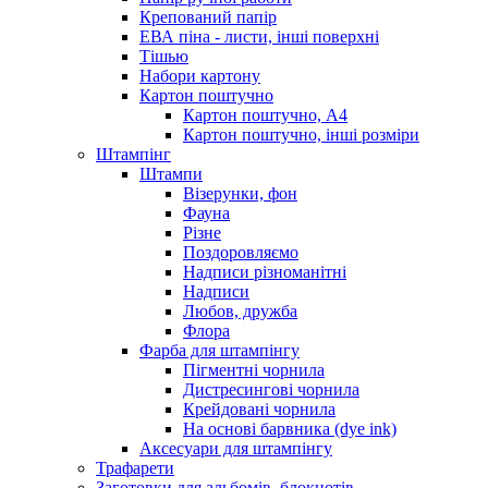
Крепований папір
ЕВА піна - листи, інші поверхні
Тішью
Набори картону
Картон поштучно
Картон поштучно, А4
Картон поштучно, інші розміри
Штампінг
Штампи
Візерунки, фон
Фауна
Різне
Поздоровляємо
Надписи різноманітні
Надписи
Любов, дружба
Флора
Фарба для штампінгу
Пігментні чорнила
Дистресингові чорнила
Крейдовані чорнила
На основі барвника (dye ink)
Аксесуари для штампінгу
Трафарети
Заготовки для альбомів, блокнотів