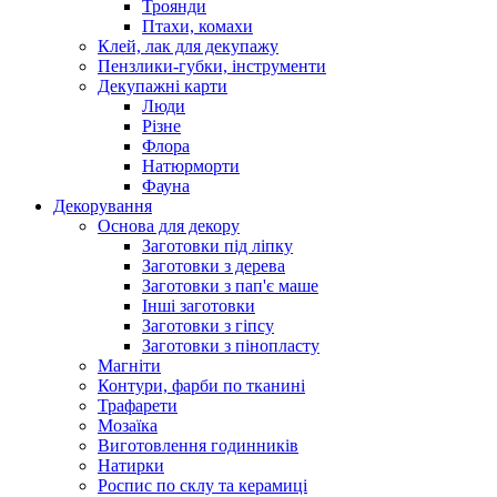
Троянди
Птахи, комахи
Клей, лак для декупажу
Пензлики-губки, інструменти
Декупажні карти
Люди
Різне
Флора
Натюрморти
Фауна
Декорування
Основа для декору
Заготовки під ліпку
Заготовки з дерева
Заготовки з пап'є маше
Інші заготовки
Заготовки з гіпсу
Заготовки з пінопласту
Магніти
Контури, фарби по тканині
Трафарети
Мозаїка
Виготовлення годинників
Натирки
Роспис по склу та керамиці