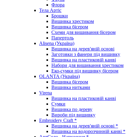
Флора
Тела Артіс
Брошки
Вишивка хрестиком
Вишивка бісером
Схеми для вишивання бісером
Папертоль
Alisena (Україна)
Вишивка на дерев'яній основі
Заготовки з фанери під вишивку
Вишивка на пластиковій канві
Набори для вишивання хрестиком
Еко-сумки під вишивку бісером
OLANTA (Україна)
Вишивка бісером
Вишивка нитками
Virena
Вишивка на пластиковій канві
Сумки
Вишивка по дереву
Вироби під вишивку
Embroidery Craft *
Вишивка на дерев'яній основі *
Вишивка на водорозчинній канві *
АртСоло - Натхнення *