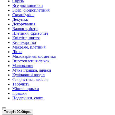
Скрізь
Все для вишивки
Бісер, бісероплетіння
Скрапбукінг
Декупаж
Декорування
Валяння, фетр
Плетіння, фриволіте
Квілтінг, шиття
Килимарство
Макраме, плетіння
Ліпка
Миловаріння, косметика
Виготовлення свічок
Малювання
М'яка іграшка, ляльки
Кулінарний розділ
Флористика, весілля
Творчість
Жіночі примхи
Іграшки
Подарунки, свята
Товарів
0
0.00грн.