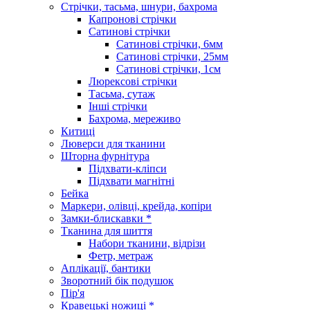
Стрічки, тасьма, шнури, бахрома
Капронові стрічки
Сатинові стрічки
Сатинові стрічки, 6мм
Сатинові стрічки, 25мм
Сатинові стрічки, 1см
Люрексові стрічки
Тасьма, сутаж
Інші стрічки
Бахрома, мереживо
Китиці
Люверси для тканини
Шторна фурнітура
Підхвати-кліпси
Підхвати магнітні
Бейка
Маркери, олівці, крейда, копіри
Замки-блискавки *
Тканина для шиття
Набори тканини, відрізи
Фетр, метраж
Аплікації, бантики
Зворотний бік подушок
Пір'я
Кравецькі ножиці *