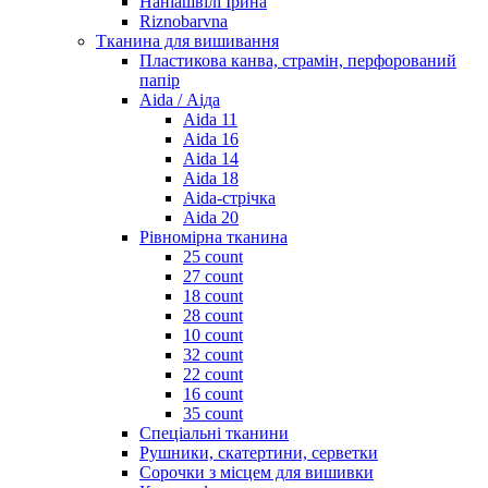
Наніашвілі Ірина
Riznobarvna
Тканина для вишивання
Пластикова канва, страмін, перфорований
папір
Aida / Аіда
Aida 11
Aida 16
Aida 14
Aida 18
Aida-стрічка
Aida 20
Рівномірна тканина
25 count
27 count
18 count
28 count
10 count
32 count
22 count
16 count
35 count
Спеціальні тканини
Рушники, скатертини, серветки
Сорочки з місцем для вишивки