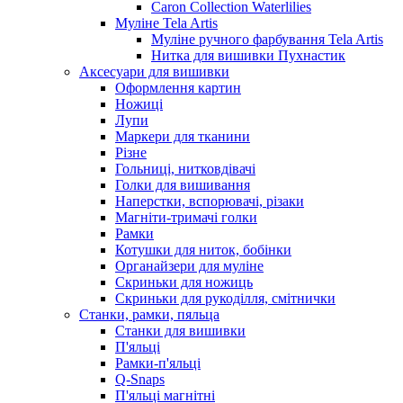
Caron Collection Waterlilies
Муліне Tela Artis
Муліне ручного фарбування Tela Artis
Нитка для вишивки Пухнастик
Аксесуари для вишивки
Оформлення картин
Ножиці
Лупи
Маркери для тканини
Різне
Гольниці, нитковдівачі
Голки для вишивання
Наперстки, вспорювачі, різаки
Магніти-тримачі голки
Рамки
Котушки для ниток, бобінки
Органайзери для муліне
Скриньки для ножиць
Скриньки для рукоділля, смітнички
Станки, рамки, пяльца
Станки для вишивки
П'яльці
Рамки-п'яльці
Q-Snaps
П'яльці магнітні