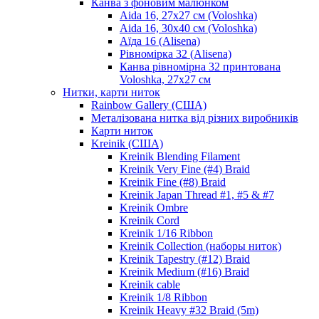
Канва з фоновим малюнком
Aida 16, 27х27 см (Voloshka)
Aida 16, 30х40 см (Voloshka)
Аїда 16 (Alisena)
Рівномірка 32 (Alisena)
Канва рівномірна 32 принтована
Voloshka, 27х27 см
Нитки, карти ниток
Rainbow Gallery (США)
Металізована нитка від різних виробників
Карти ниток
Kreinik (США)
Kreinik Blending Filament
Kreinik Very Fine (#4) Braid
Kreinik Fine (#8) Braid
Kreinik Japan Thread #1, #5 & #7
Kreinik Ombre
Kreinik Cord
Kreinik 1/16 Ribbon
Kreinik Collection (наборы ниток)
Kreinik Tapestry (#12) Braid
Kreinik Medium (#16) Braid
Kreinik cable
Kreinik 1/8 Ribbon
Kreinik Heavy #32 Braid (5m)