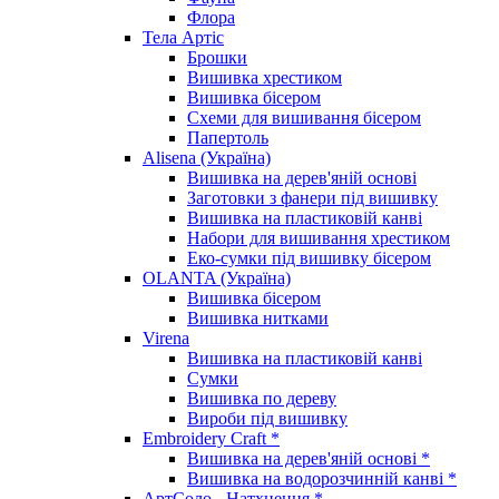
Флора
Тела Артіс
Брошки
Вишивка хрестиком
Вишивка бісером
Схеми для вишивання бісером
Папертоль
Alisena (Україна)
Вишивка на дерев'яній основі
Заготовки з фанери під вишивку
Вишивка на пластиковій канві
Набори для вишивання хрестиком
Еко-сумки під вишивку бісером
OLANTA (Україна)
Вишивка бісером
Вишивка нитками
Virena
Вишивка на пластиковій канві
Сумки
Вишивка по дереву
Вироби під вишивку
Embroidery Craft *
Вишивка на дерев'яній основі *
Вишивка на водорозчинній канві *
АртСоло - Натхнення *