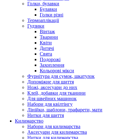
Голки, булавки
Булавки
Голки різні
Термоаплікації
Гудзики
Вінтаж
Тварини
Квіти
Дитячі
Свята
Подорожі
Захоплення
Кольорові мікси
Фурнітура для сумок, шкатулок
Допоміжне для шиття
Ножі, аксесуари до них
Клей, добавки для тканини
Для швейних машинок
Набори для квілтінгу
Лінійки, шаблони, трафарети, мати
Нитки для шиття
Килимарство
Набори для килимарства
Аксесуари для килимарства
Нитки для килимарства