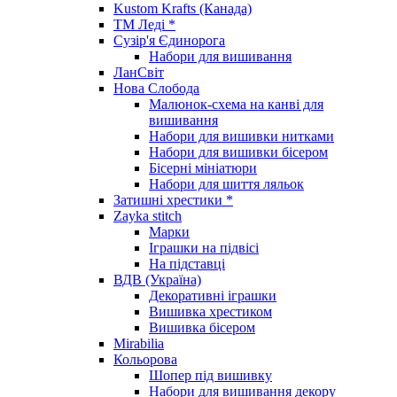
Kustom Krafts (Канада)
ТМ Леді *
Сузір'я Єдинорога
Набори для вишивання
ЛанСвіт
Нова Слобода
Малюнок-схема на канві для
вишивання
Набори для вишивки нитками
Набори для вишивки бісером
Бісерні мініатюри
Набори для шиття ляльок
Затишні хрестики *
Zayka stitch
Марки
Іграшки на підвісі
На підставці
ВДВ (Україна)
Декоративні іграшки
Вишивка хрестиком
Вишивка бісером
Mirabilia
Кольорова
Шопер під вишивку
Набори для вишивання декору