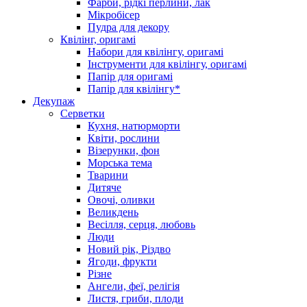
Фарби, рідкі перлини, лак
Мікробісер
Пудра для декору
Квілінг, оригамі
Набори для квілінгу, оригамі
Інструменти для квілінгу, оригамі
Папір для оригамі
Папір для квілінгу*
Декупаж
Серветки
Кухня, натюрморти
Квіти, рослини
Візерунки, фон
Морська тема
Тварини
Дитяче
Овочі, оливки
Великдень
Весілля, серця, любовь
Люди
Новий рік, Різдво
Ягоди, фрукти
Різне
Ангели, феї, релігія
Листя, гриби, плоди