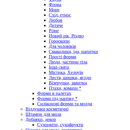
Флора
Море
Схід, етнос
Любов
Дитяче
Різне
Новий рік, Різдво
Гороскопи
Для чоловіків
Смаколики, їда, напитки
Прості форми
Люди, частини тіла
Інші свята
Містика, Хелоуїн
Листя, шишки, ягоди
Візерунки, завитки
Птахи, комахи *
Форми в палетах
Форми під нарізку *
Силіконові форми та молди
Віддушки косметичні
Штампи для мила
Добавки, декор
Сухоцвіти, сухофрукти
Основа для мила, косметики