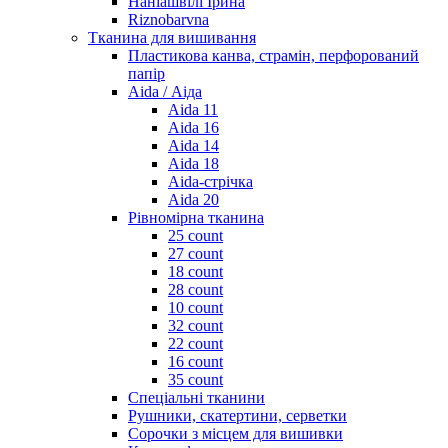
Наніашвілі Ірина
Riznobarvna
Тканина для вишивання
Пластикова канва, страмін, перфорований
папір
Aida / Аіда
Aida 11
Aida 16
Aida 14
Aida 18
Aida-стрічка
Aida 20
Рівномірна тканина
25 count
27 count
18 count
28 count
10 count
32 count
22 count
16 count
35 count
Спеціальні тканини
Рушники, скатертини, серветки
Сорочки з місцем для вишивки