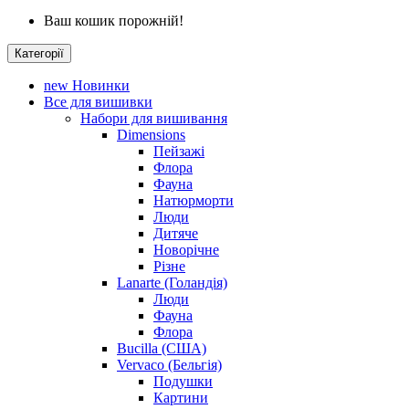
Ваш кошик порожній!
Категорії
new
Новинки
Все для вишивки
Набори для вишивання
Dimensions
Пейзажі
Флора
Фауна
Натюрморти
Люди
Дитяче
Новорічне
Різне
Lanarte (Голандія)
Люди
Фауна
Флора
Bucilla (США)
Vervaco (Бельгія)
Подушки
Картини