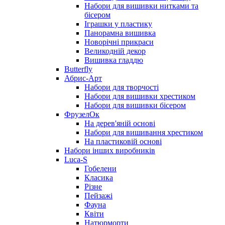
Набори для вишивки нитками та
бісером
Іграшки у пластику
Панорамна вишивка
Новорічні прикраси
Великодній декор
Вишивка гладдю
Butterfly
Абрис-Арт
Набори для творчості
Набори для вишивки хрестиком
Набори для вишивки бісером
ФрузелОк
На дерев'яній основі
Набори для вишивання хрестиком
На пластиковій основі
Набори інших виробників
Luca-S
Гобелени
Класика
Різне
Пейзажі
Фауна
Квіти
Натюрморти