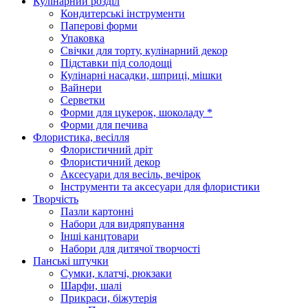
Кулінарний розділ
Кондитерські інструменти
Паперові форми
Упаковка
Свічки для торту, кулінарний декор
Підставки під солодощі
Кулінарні насадки, шприці, мішки
Вайнери
Серветки
Форми для цукерок, шоколаду *
Форми для печива
Флористика, весілля
Флористичний дріт
Флористичний декор
Аксесуари для весіль, вечірок
Інструменти та аксесуари для флористики
Творчість
Пазли картонні
Набори для видряпування
Інші канцтовари
Набори для дитячої творчості
Панські штучки
Сумки, клатчі, рюкзаки
Шарфи, шалі
Прикраси, біжутерія