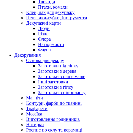
Троянди
Птахи, комахи
Клей, лак для декупажу
Пензлики-губки, інструменти
Декупажні карти
Люди
Різне
Флора
Натюрморти
Фауна
Декорування
Основа для декору
Заготовки під ліпку
Заготовки з дерева
Заготовки з пап'є маше
Інші заготовки
Заготовки з гіпсу
Заготовки з пінопласту
Магніти
Контури, фарби по тканині
Трафарети
Мозаїка
Виготовлення годинників
Натирки
Роспис по склу та керамиці