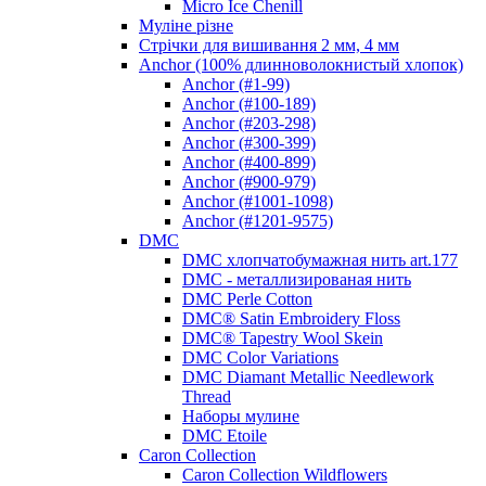
Micro Ice Chenill
Муліне різне
Стрічки для вишивання 2 мм, 4 мм
Anchor (100% длинноволокнистый хлопок)
Anchor (#1-99)
Anchor (#100-189)
Anchor (#203-298)
Anchor (#300-399)
Anchor (#400-899)
Anchor (#900-979)
Anchor (#1001-1098)
Anchor (#1201-9575)
DMC
DMC хлопчатобумажная нить art.177
DMC - металлизированая нить
DMC Perle Cotton
DMC® Satin Embroidery Floss
DMC® Tapestry Wool Skein
DMC Color Variations
DMC Diamant Metallic Needlework
Thread
Наборы мулине
DMC Etoile
Caron Collection
Caron Collection Wildflowers