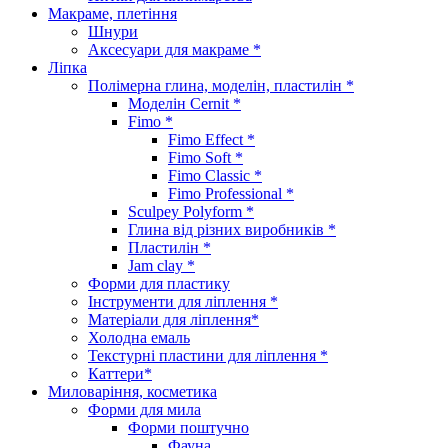
Макраме, плетіння
Шнури
Аксесуари для макраме *
Ліпка
Полімерна глина, моделін, пластилін *
Моделін Cernit *
Fimo *
Fimo Effect *
Fimo Soft *
Fimo Classic *
Fimo Professional *
Sculpey Polyform *
Глина від різних виробників *
Пластилін *
Jam clay *
Форми для пластику
Інструменти для ліплення *
Матеріали для ліплення*
Холодна емаль
Текстурні пластини для ліплення *
Каттери*
Миловаріння, косметика
Форми для мила
Форми поштучно
Фауна