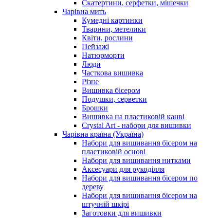
Скатертини, серфетки, мішечки
Чарiвна мить
Кумедні картинки
Тварини, метелики
Квіти, рослини
Пейзажі
Натюрморти
Люди
Часткова вишивка
Різне
Вишивка бісером
Подушки, серветки
Брошки
Вишивка на пластиковій канві
Crystal Art - набори для вишивки
Чарівна країна (Україна)
Набори для вишивання бісером на
пластиковій основі
Набори для вишивання нитками
Аксесуари для рукоділля
Набори для вишивання бісером по
дереву
Набори для вишивання бісером на
штучній шкірі
Заготовки для вишивки