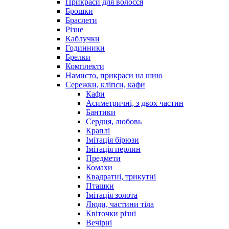
Прикраси для волосся
Брошки
Браслети
Різне
Каблучки
Годинники
Брелки
Комплекти
Намисто, прикраси на шию
Сережки, кліпси, кафи
Кафи
Асиметричні, з двох частин
Бантики
Сердця, любовь
Краплі
Імітація бірюзи
Імітація перлин
Предмети
Комахи
Квадратні, трикутні
Пташки
Імітація золота
Люди, частини тіла
Квіточки різні
Вечірні