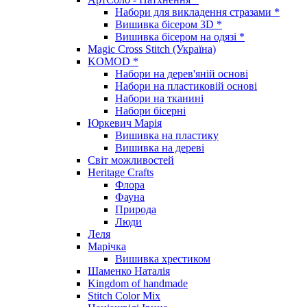
Набори для викладення стразами *
Вишивка бісером 3D *
Вишивка бісером на одязі *
Magic Cross Stitch (Україна)
KOMOD *
Набори на дерев'яній основі
Набори на пластиковій основі
Набори на тканині
Набори бісерні
Юркевич Марія
Вишивка на пластику
Вишивка на дереві
Світ можливостей
Heritage Crafts
Флора
Фауна
Природа
Люди
Леля
Марічка
Вишивка хрестиком
Шаменко Наталія
Kingdom of handmade
Stitch Color Mix