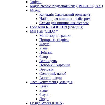
Janlynn
Magic Needle (Чудесная игла) (РОЗПРОДАЖ)
Міледі
Колекція Сакральний орнамент
Набори для вишивання бісером
Схеми для вишивання бісером
Гобелени ROGOBLEN (Румунія)
Mill Hill (США) *
Мініатюри, іграшки
Прикраси, підвіси
Фауна
Різне
Пейзажі
Флора
Великдень
Новорічні картини
Гелловін
Солодощі, напої
Ангели, люди
Thea Gouverneur (Голандія)
Квіти
Різне
Фауна
Люди
Design Works (США)