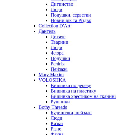
Дитинство
Люди
Подушки, серветки
Новий рік та Різдво
Collection D'Art
Дантель
Дитяче
Тварини
Люди
Флора
Подушки
Релігія
Пейзажі
Mary Maxim
VOLOSHKA
Вишивка по дереву
Вишивка на пластику
Вишивка хрестиком на тканині
Рушники
Bothy Threads
Будиночки, пейзажі
Люди
Казки
Різне
Фауна