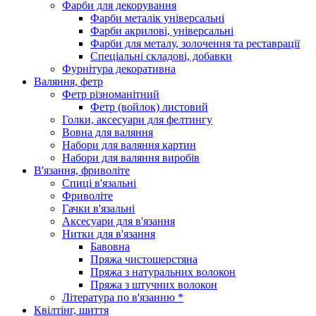
Фарби для декорування
Фарби металік універсальні
Фарби акрилові, універсальні
Фарби для металу, золочення та реставрації
Спеціальні складові, добавки
Фурнітура декоративна
Валяння, фетр
Фетр різноманітний
Фетр (войлок) листовий
Голки, аксесуари для фелтингу
Вовна для валяння
Набори для валяння картин
Набори для валяння виробів
В'язання, фриволіте
Спиці в'язальні
Фриволіте
Гачки в'язальні
Аксесуари для в'язання
Нитки для в'язання
Бавовна
Пряжа чистошерстяна
Пряжа з натуральних волокон
Пряжа з штучних волокон
Література по в'язанню *
Квілтінг, шиття