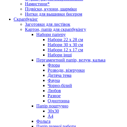
Намистини*
Підвіски, кулони, шарміки
Нитки для вышивки бисером
Скрапбукінг
Заготовки для листівок
Картон, папір для скрапбукінгу
Набори паперу
Набори 22 х 28 см
Набори 30 х 30 см
Набори 12 х 17 см
Набори інші
Пергаментний папір, велум, калька
Флора
Розводи, візерунки
Дитяча тема
Фауна
Чорно-білий
Любов
Разное
Однотонна
Папір поштучно
30х30
А4
Фольга
Папір ручної работи