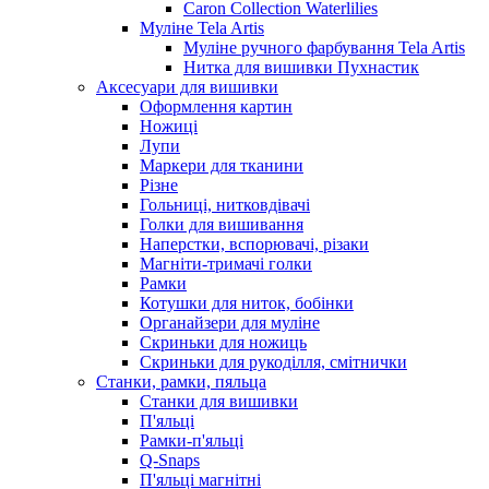
Caron Collection Waterlilies
Муліне Tela Artis
Муліне ручного фарбування Tela Artis
Нитка для вишивки Пухнастик
Аксесуари для вишивки
Оформлення картин
Ножиці
Лупи
Маркери для тканини
Різне
Гольниці, нитковдівачі
Голки для вишивання
Наперстки, вспорювачі, різаки
Магніти-тримачі голки
Рамки
Котушки для ниток, бобінки
Органайзери для муліне
Скриньки для ножиць
Скриньки для рукоділля, смітнички
Станки, рамки, пяльца
Станки для вишивки
П'яльці
Рамки-п'яльці
Q-Snaps
П'яльці магнітні