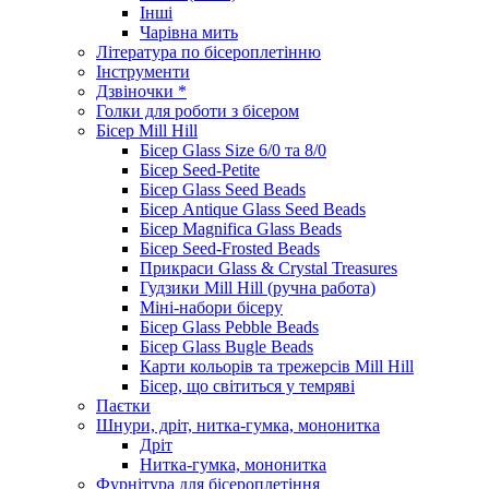
Інші
Чарівна мить
Література по бісероплетінню
Інструменти
Дзвіночки *
Голки для роботи з бісером
Бісер Mill Hill
Бісер Glass Size 6/0 та 8/0
Бісер Seed-Petite
Бісер Glass Seed Beads
Бісер Antique Glass Seed Beads
Бісер Magnifica Glass Beads
Бісер Seed-Frosted Beads
Прикраси Glass & Crystal Treasures
Гудзики Mill Hill (ручна работа)
Міні-набори бісеру
Бісер Glass Pebble Beads
Бісер Glass Bugle Beads
Карти кольорів та трежерсів Mill Hill
Бісер, що світиться у темряві
Паєтки
Шнури, дріт, нитка-гумка, мононитка
Дріт
Нитка-гумка, мононитка
Фурнітура для бісероплетіння