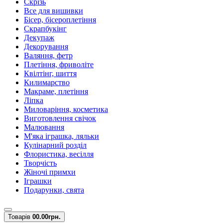
Скрізь
Все для вишивки
Бісер, бісероплетіння
Скрапбукінг
Декупаж
Декорування
Валяння, фетр
Плетіння, фриволіте
Квілтінг, шиття
Килимарство
Макраме, плетіння
Ліпка
Миловаріння, косметика
Виготовлення свічок
Малювання
М'яка іграшка, ляльки
Кулінарний розділ
Флористика, весілля
Творчість
Жіночі примхи
Іграшки
Подарунки, свята
Товарів
0
0.00грн.