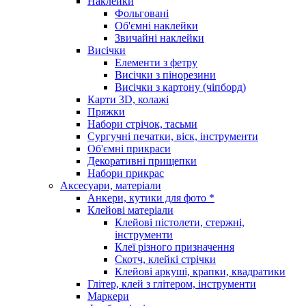
Наклейки
Фольговані
Об'ємні наклейки
Звичайні наклейки
Висічки
Елементи з фетру
Висічки з пінорезини
Висічки з картону (чіпборд)
Карти 3D, колажі
Пряжки
Набори стрічок, тасьми
Сургучні печатки, віск, інструменти
Об'ємні прикраси
Декоративні прищепки
Набори прикрас
Аксесуари, матеріали
Анкери, кутики для фото *
Клейові матеріали
Клейові пістолети, стержні,
інструменти
Клеї різного призначення
Скотч, клейкі стрічки
Клейові аркуші, крапки, квадратики
Глітер, клей з глітером, інструменти
Маркери