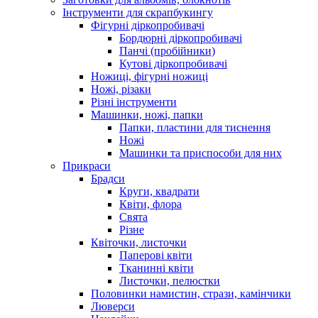
Інструменти для скрапбукингу
Фігурні діркопробивачі
Бордюрні діркопробивачі
Панчі (пробійники)
Кутові діркопробивачі
Ножиці, фігурні ножиці
Ножі, різаки
Різні інструменти
Машинки, ножі, папки
Папки, пластини для тиснення
Ножі
Машинки та приспособи для них
Прикраси
Брадси
Круги, квадрати
Квіти, флора
Свята
Різне
Квіточки, листочки
Паперові квіти
Тканинні квіти
Листочки, пелюстки
Половинки намистин, стрази, камінчики
Люверси