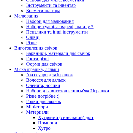
Інструменти та інвентар
Косметична тара
Малювання
Набори для малювання
Набори гуаші, акварелі, акрилу *
Пензлики та інші інструменти
Олівці
Різне
Виготовлення свічок
Барвники, матеріали для свічок
Гноти різні
Форми для свічок
М'яка іграшка, ляльки
Аксесуари для іграшок
Волосся для ляльок
Оченята, носики
Набори для виготовлення м'якої іграшки
Різне потрібне :)
Голки для ляльок
Мініатюри
Материали
Хутряний (синельний) дріт
Помпони
Хутро