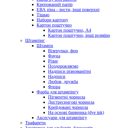
Крепований папір
ЕВА піна - листи, інші поверхні
Тішью
Набори картону
Картон поштучно
Картон поштучно, А4
Картон поштучно, інші розміри
Штампінг
Штампи
Візерунки, фон
Фауна
Різне
Поздоровляємо
Надписи різноманітні
Надписи
Любов, дружба
Флора
Фарба для штампінгу
Пігментні чорнила
Дистресингові чорнила
Крейдовані чорнила
На основі барвника (dye ink)
Аксесуари для штампінгу
Трафарети
Заготовки для альбомів, блокнотів