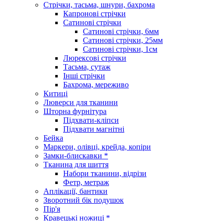
Стрічки, тасьма, шнури, бахрома
Капронові стрічки
Сатинові стрічки
Сатинові стрічки, 6мм
Сатинові стрічки, 25мм
Сатинові стрічки, 1см
Люрексові стрічки
Тасьма, сутаж
Інші стрічки
Бахрома, мереживо
Китиці
Люверси для тканини
Шторна фурнітура
Підхвати-кліпси
Підхвати магнітні
Бейка
Маркери, олівці, крейда, копіри
Замки-блискавки *
Тканина для шиття
Набори тканини, відрізи
Фетр, метраж
Аплікації, бантики
Зворотний бік подушок
Пір'я
Кравецькі ножиці *