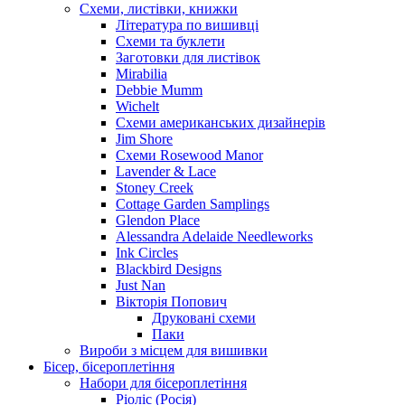
Схеми, листівки, книжки
Література по вишивці
Схеми та буклети
Заготовки для листівок
Mirabilia
Debbie Mumm
Wichelt
Схеми американських дизайнерів
Jim Shore
Cхеми Rosewood Manor
Lavender & Lace
Stoney Creek
Cottage Garden Samplings
Glendon Place
Alessandra Adelaide Needleworks
Ink Circles
Blackbird Designs
Just Nan
Вікторія Попович
Друковані схеми
Паки
Вироби з місцем для вишивки
Бісер, бісероплетіння
Набори для бісероплетіння
Ріоліс (Росія)