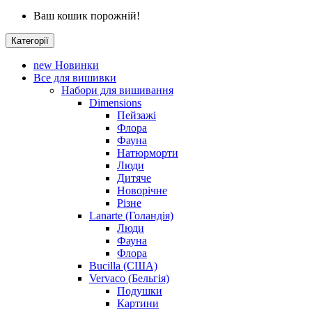
Ваш кошик порожній!
Категорії
new
Новинки
Все для вишивки
Набори для вишивання
Dimensions
Пейзажі
Флора
Фауна
Натюрморти
Люди
Дитяче
Новорічне
Різне
Lanarte (Голандія)
Люди
Фауна
Флора
Bucilla (США)
Vervaco (Бельгія)
Подушки
Картини