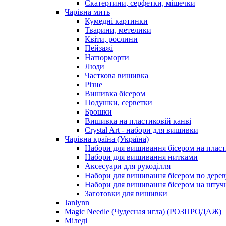
Скатертини, серфетки, мішечки
Чарiвна мить
Кумедні картинки
Тварини, метелики
Квіти, рослини
Пейзажі
Натюрморти
Люди
Часткова вишивка
Різне
Вишивка бісером
Подушки, серветки
Брошки
Вишивка на пластиковій канві
Crystal Art - набори для вишивки
Чарівна країна (Україна)
Набори для вишивання бісером на пласт
Набори для вишивання нитками
Аксесуари для рукоділля
Набори для вишивання бісером по дерев
Набори для вишивання бісером на штучн
Заготовки для вишивки
Janlynn
Magic Needle (Чудесная игла) (РОЗПРОДАЖ)
Міледі