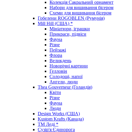
Колекція Сакральний орнамент
Набори для вишивання бісером
Схеми для вишивання бісером
Гобелени ROGOBLEN (Румунія)
Mill Hill (США) *
Мініатюри, іграшки
Прикраси, підвіси
Фауна
Різне
Пейзажі
Флора
Великдень
Новорічні картини
Гелловін
Солодощі, напої
Ангели, люди
Thea Gouverneur (Голандія)
Квіти
Різне
Фауна
Люди
Design Works (США)
Kustom Krafts (Канада)
ТМ Леді *
Сузір'я Єдинорога