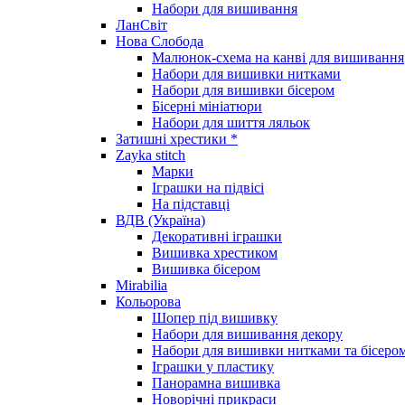
Набори для вишивання
ЛанСвіт
Нова Слобода
Малюнок-схема на канві для вишивання
Набори для вишивки нитками
Набори для вишивки бісером
Бісерні мініатюри
Набори для шиття ляльок
Затишні хрестики *
Zayka stitch
Марки
Іграшки на підвісі
На підставці
ВДВ (Україна)
Декоративні іграшки
Вишивка хрестиком
Вишивка бісером
Mirabilia
Кольорова
Шопер під вишивку
Набори для вишивання декору
Набори для вишивки нитками та бісеро
Іграшки у пластику
Панорамна вишивка
Новорічні прикраси