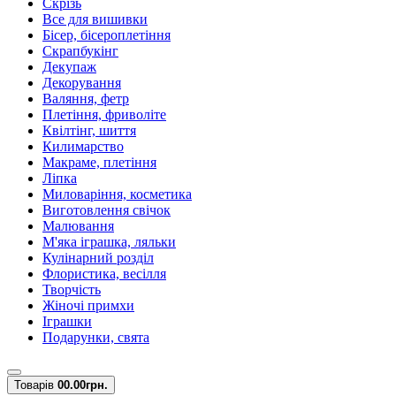
Скрізь
Все для вишивки
Бісер, бісероплетіння
Скрапбукінг
Декупаж
Декорування
Валяння, фетр
Плетіння, фриволіте
Квілтінг, шиття
Килимарство
Макраме, плетіння
Ліпка
Миловаріння, косметика
Виготовлення свічок
Малювання
М'яка іграшка, ляльки
Кулінарний розділ
Флористика, весілля
Творчість
Жіночі примхи
Іграшки
Подарунки, свята
Товарів
0
0.00грн.