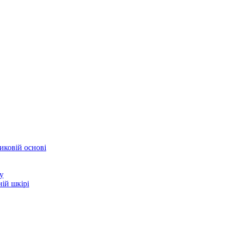
иковій основі
у
ій шкірі