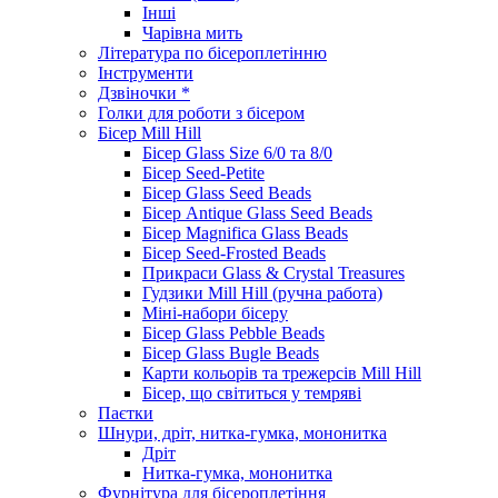
Інші
Чарівна мить
Література по бісероплетінню
Інструменти
Дзвіночки *
Голки для роботи з бісером
Бісер Mill Hill
Бісер Glass Size 6/0 та 8/0
Бісер Seed-Petite
Бісер Glass Seed Beads
Бісер Antique Glass Seed Beads
Бісер Magnifica Glass Beads
Бісер Seed-Frosted Beads
Прикраси Glass & Crystal Treasures
Гудзики Mill Hill (ручна работа)
Міні-набори бісеру
Бісер Glass Pebble Beads
Бісер Glass Bugle Beads
Карти кольорів та трежерсів Mill Hill
Бісер, що світиться у темряві
Паєтки
Шнури, дріт, нитка-гумка, мононитка
Дріт
Нитка-гумка, мононитка
Фурнітура для бісероплетіння