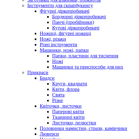
Інструменти для скрапбукингу
Фігурні діркопробивачі
Бордюрні діркопробивачі
Панчі (пробійники)
Кутові діркопробивачі
Ножиці, фігурні ножиці
Ножі, різаки
Різні інструменти
Машинки, ножі, папки
Папки, пластини для тиснення
Ножі
Машинки та приспособи для них
Прикраси
Брадси
Круги, квадрати
Квіти, флора
Свята
Різне
Квіточки, листочки
Паперові квіти
Тканинні квіти
Листочки, пелюстки
Половинки намистин, стрази, камінчики
Люверси