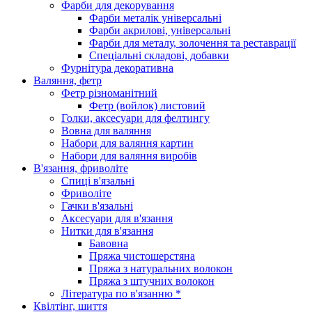
Фарби для декорування
Фарби металік універсальні
Фарби акрилові, універсальні
Фарби для металу, золочення та реставрації
Спеціальні складові, добавки
Фурнітура декоративна
Валяння, фетр
Фетр різноманітний
Фетр (войлок) листовий
Голки, аксесуари для фелтингу
Вовна для валяння
Набори для валяння картин
Набори для валяння виробів
В'язання, фриволіте
Спиці в'язальні
Фриволіте
Гачки в'язальні
Аксесуари для в'язання
Нитки для в'язання
Бавовна
Пряжа чистошерстяна
Пряжа з натуральних волокон
Пряжа з штучних волокон
Література по в'язанню *
Квілтінг, шиття