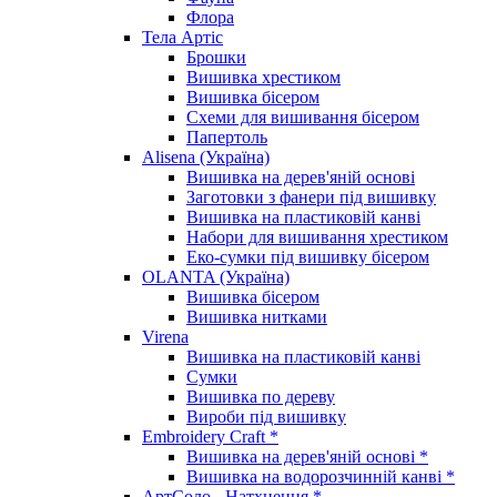
Флора
Тела Артіс
Брошки
Вишивка хрестиком
Вишивка бісером
Схеми для вишивання бісером
Папертоль
Alisena (Україна)
Вишивка на дерев'яній основі
Заготовки з фанери під вишивку
Вишивка на пластиковій канві
Набори для вишивання хрестиком
Еко-сумки під вишивку бісером
OLANTA (Україна)
Вишивка бісером
Вишивка нитками
Virena
Вишивка на пластиковій канві
Сумки
Вишивка по дереву
Вироби під вишивку
Embroidery Craft *
Вишивка на дерев'яній основі *
Вишивка на водорозчинній канві *
АртСоло - Натхнення *