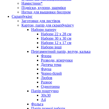
Намистини*
Підвіски, кулони, шарміки
Нитки для вышивки бисером
Скрапбукінг
Заготовки для листівок
Картон, папір для скрапбукінгу
Набори паперу
Набори 22 х 28 см
Набори 30 х 30 см
Набори 12 х 17 см
Набори інші
Пергаментний папір, велум, калька
Флора
Розводи, візерунки
Дитяча тема
Фауна
Чорно-білий
Любов
Разное
Однотонна
Папір поштучно
30х30
А4
Фольга
Папір ручної работи