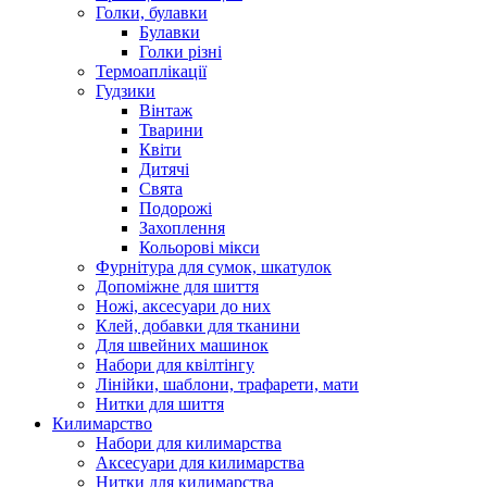
Голки, булавки
Булавки
Голки різні
Термоаплікації
Гудзики
Вінтаж
Тварини
Квіти
Дитячі
Свята
Подорожі
Захоплення
Кольорові мікси
Фурнітура для сумок, шкатулок
Допоміжне для шиття
Ножі, аксесуари до них
Клей, добавки для тканини
Для швейних машинок
Набори для квілтінгу
Лінійки, шаблони, трафарети, мати
Нитки для шиття
Килимарство
Набори для килимарства
Аксесуари для килимарства
Нитки для килимарства