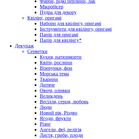
Фарби, рідкі перлини, лак
Мікробісер
Пудра для декору
Квілінг, оригамі
Набори для квілінгу, оригамі
Інструменти для квілінгу, оригамі
Папір для оригамі
Папір для квілінгу*
Декупаж
Серветки
Кухня, натюрморти
Квіти, рослини
Візерунки, фон
Морська тема
Тварини
Дитяче
Овочі, оливки
Великдень
Весілля, серця, любовь
Люди
Новий рік, Різдво
Ягоди, фрукти
Різне
Ангели, феї, релігія
Листя, гриби, плоди