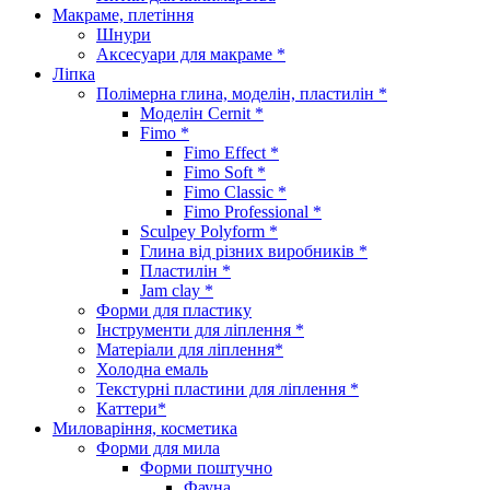
Макраме, плетіння
Шнури
Аксесуари для макраме *
Ліпка
Полімерна глина, моделін, пластилін *
Моделін Cernit *
Fimo *
Fimo Effect *
Fimo Soft *
Fimo Classic *
Fimo Professional *
Sculpey Polyform *
Глина від різних виробників *
Пластилін *
Jam clay *
Форми для пластику
Інструменти для ліплення *
Матеріали для ліплення*
Холодна емаль
Текстурні пластини для ліплення *
Каттери*
Миловаріння, косметика
Форми для мила
Форми поштучно
Фауна