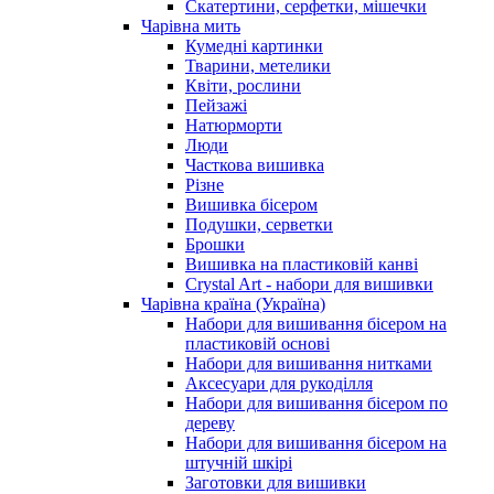
Скатертини, серфетки, мішечки
Чарiвна мить
Кумедні картинки
Тварини, метелики
Квіти, рослини
Пейзажі
Натюрморти
Люди
Часткова вишивка
Різне
Вишивка бісером
Подушки, серветки
Брошки
Вишивка на пластиковій канві
Crystal Art - набори для вишивки
Чарівна країна (Україна)
Набори для вишивання бісером на
пластиковій основі
Набори для вишивання нитками
Аксесуари для рукоділля
Набори для вишивання бісером по
дереву
Набори для вишивання бісером на
штучній шкірі
Заготовки для вишивки