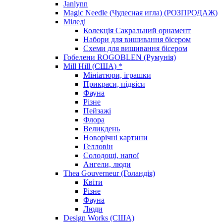
Janlynn
Magic Needle (Чудесная игла) (РОЗПРОДАЖ)
Міледі
Колекція Сакральний орнамент
Набори для вишивання бісером
Схеми для вишивання бісером
Гобелени ROGOBLEN (Румунія)
Mill Hill (США) *
Мініатюри, іграшки
Прикраси, підвіси
Фауна
Різне
Пейзажі
Флора
Великдень
Новорічні картини
Гелловін
Солодощі, напої
Ангели, люди
Thea Gouverneur (Голандія)
Квіти
Різне
Фауна
Люди
Design Works (США)