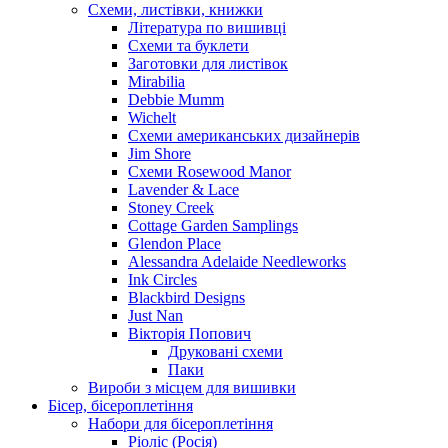
Схеми, листівки, книжки
Література по вишивці
Схеми та буклети
Заготовки для листівок
Mirabilia
Debbie Mumm
Wichelt
Схеми американських дизайнерів
Jim Shore
Cхеми Rosewood Manor
Lavender & Lace
Stoney Creek
Cottage Garden Samplings
Glendon Place
Alessandra Adelaide Needleworks
Ink Circles
Blackbird Designs
Just Nan
Вікторія Попович
Друковані схеми
Паки
Вироби з місцем для вишивки
Бісер, бісероплетіння
Набори для бісероплетіння
Ріоліс (Росія)