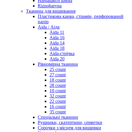
Наніашвілі Ірина
Riznobarvna
Тканина для вишивання
Пластикова канва, страмін, перфорований
папір
Aida / Аіда
Aida 11
Aida 16
Aida 14
Aida 18
Aida-стрічка
Aida 20
Рівномірна тканина
25 count
27 count
18 count
28 count
10 count
32 count
22 count
16 count
35 count
Спеціальні тканини
Рушники, скатертини, серветки
Сорочки з місцем для вишивки