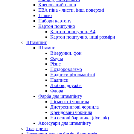
Крепований папір
ЕВА піна - листи, інші поверхні
Тішью
Набори картону
Картон поштучно
Картон поштучно, А4
Картон поштучно, інші розміри
Штампінг
Штампи
Візерунки, фон
Фауна
Різне
Поздоровляємо
Надписи різноманітні
Надписи
Любов, дружба
Флора
Фарба для штампінгу
Пігментні чорнила
Дистресингові чорнила
Крейдовані чорнила
На основі барвника (dye ink)
Аксесуари для штампінгу
Трафарети
Заготовки для альбомів, блокнотів