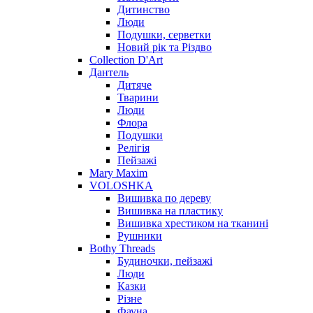
Дитинство
Люди
Подушки, серветки
Новий рік та Різдво
Collection D'Art
Дантель
Дитяче
Тварини
Люди
Флора
Подушки
Релігія
Пейзажі
Mary Maxim
VOLOSHKA
Вишивка по дереву
Вишивка на пластику
Вишивка хрестиком на тканині
Рушники
Bothy Threads
Будиночки, пейзажі
Люди
Казки
Різне
Фауна