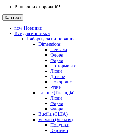
Ваш кошик порожній!
Категорії
new
Новинки
Все для вишивки
Набори для вишивання
Dimensions
Пейзажі
Флора
Фауна
Натюрморти
Люди
Дитяче
Новорічне
Різне
Lanarte (Голандія)
Люди
Фауна
Флора
Bucilla (США)
Vervaco (Бельгія)
Подушки
Картини