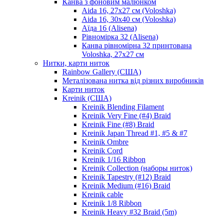
Канва з фоновим малюнком
Aida 16, 27х27 см (Voloshka)
Aida 16, 30х40 см (Voloshka)
Аїда 16 (Alisena)
Рівномірка 32 (Alisena)
Канва рівномірна 32 принтована
Voloshka, 27х27 см
Нитки, карти ниток
Rainbow Gallery (США)
Металізована нитка від різних виробників
Карти ниток
Kreinik (США)
Kreinik Blending Filament
Kreinik Very Fine (#4) Braid
Kreinik Fine (#8) Braid
Kreinik Japan Thread #1, #5 & #7
Kreinik Ombre
Kreinik Cord
Kreinik 1/16 Ribbon
Kreinik Collection (наборы ниток)
Kreinik Tapestry (#12) Braid
Kreinik Medium (#16) Braid
Kreinik cable
Kreinik 1/8 Ribbon
Kreinik Heavy #32 Braid (5m)