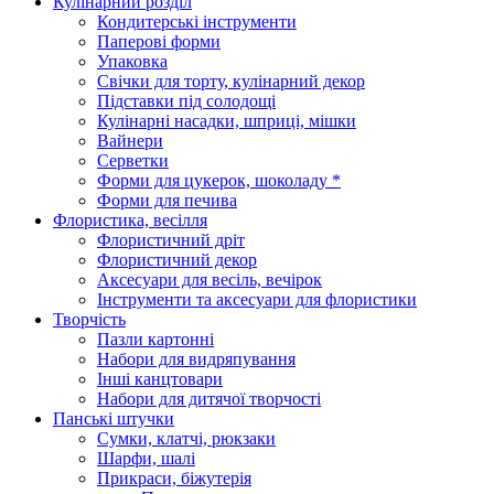
Кулінарний розділ
Кондитерські інструменти
Паперові форми
Упаковка
Свічки для торту, кулінарний декор
Підставки під солодощі
Кулінарні насадки, шприці, мішки
Вайнери
Серветки
Форми для цукерок, шоколаду *
Форми для печива
Флористика, весілля
Флористичний дріт
Флористичний декор
Аксесуари для весіль, вечірок
Інструменти та аксесуари для флористики
Творчість
Пазли картонні
Набори для видряпування
Інші канцтовари
Набори для дитячої творчості
Панські штучки
Сумки, клатчі, рюкзаки
Шарфи, шалі
Прикраси, біжутерія