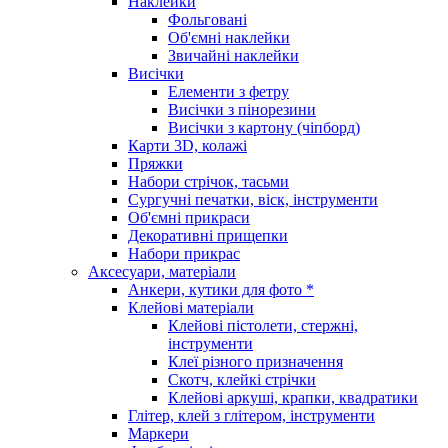
Наклейки
Фольговані
Об'ємні наклейки
Звичайні наклейки
Висічки
Елементи з фетру
Висічки з пінорезини
Висічки з картону (чіпборд)
Карти 3D, колажі
Пряжки
Набори стрічок, тасьми
Сургучні печатки, віск, інструменти
Об'ємні прикраси
Декоративні прищепки
Набори прикрас
Аксесуари, матеріали
Анкери, кутики для фото *
Клейові матеріали
Клейові пістолети, стержні,
інструменти
Клеї різного призначення
Скотч, клейкі стрічки
Клейові аркуші, крапки, квадратики
Глітер, клей з глітером, інструменти
Маркери