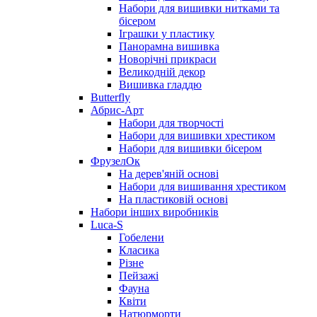
Набори для вишивки нитками та
бісером
Іграшки у пластику
Панорамна вишивка
Новорічні прикраси
Великодній декор
Вишивка гладдю
Butterfly
Абрис-Арт
Набори для творчості
Набори для вишивки хрестиком
Набори для вишивки бісером
ФрузелОк
На дерев'яній основі
Набори для вишивання хрестиком
На пластиковій основі
Набори інших виробників
Luca-S
Гобелени
Класика
Різне
Пейзажі
Фауна
Квіти
Натюрморти