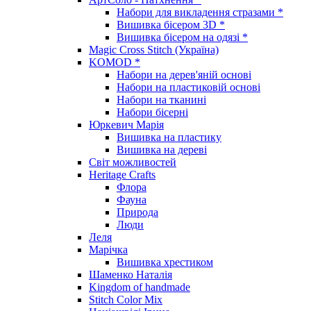
Набори для викладення стразами *
Вишивка бісером 3D *
Вишивка бісером на одязі *
Magic Cross Stitch (Україна)
KOMOD *
Набори на дерев'яній основі
Набори на пластиковій основі
Набори на тканині
Набори бісерні
Юркевич Марія
Вишивка на пластику
Вишивка на дереві
Світ можливостей
Heritage Crafts
Флора
Фауна
Природа
Люди
Леля
Марічка
Вишивка хрестиком
Шаменко Наталія
Kingdom of handmade
Stitch Color Mix