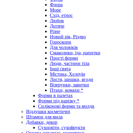
Флора
Море
Схід, етнос
Любов
Дитяче
Різне
Новий рік, Різдво
Гороскопи
Для чоловіків
Смаколики, їда, напитки
Прості форми
Люди, частини тіла
Інші свята
Містика, Хелоуїн
Листя, шишки, ягоди
Візерунки, завитки
Птахи, комахи *
Форми в палетах
Форми під нарізку *
Силіконові форми та молди
Віддушки косметичні
Штампи для мила
Добавки, декор
Сухоцвіти, сухофрукти
Основа для мила, косметики