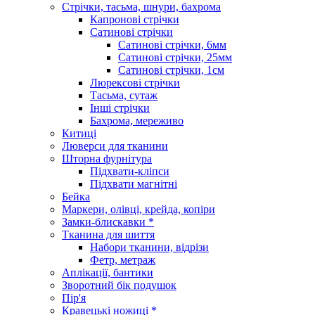
Стрічки, тасьма, шнури, бахрома
Капронові стрічки
Сатинові стрічки
Сатинові стрічки, 6мм
Сатинові стрічки, 25мм
Сатинові стрічки, 1см
Люрексові стрічки
Тасьма, сутаж
Інші стрічки
Бахрома, мереживо
Китиці
Люверси для тканини
Шторна фурнітура
Підхвати-кліпси
Підхвати магнітні
Бейка
Маркери, олівці, крейда, копіри
Замки-блискавки *
Тканина для шиття
Набори тканини, відрізи
Фетр, метраж
Аплікації, бантики
Зворотний бік подушок
Пір'я
Кравецькі ножиці *