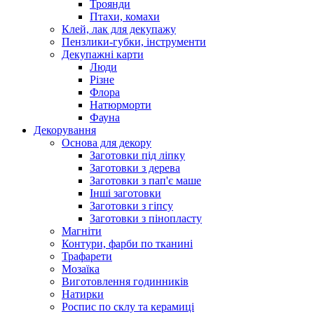
Троянди
Птахи, комахи
Клей, лак для декупажу
Пензлики-губки, інструменти
Декупажні карти
Люди
Різне
Флора
Натюрморти
Фауна
Декорування
Основа для декору
Заготовки під ліпку
Заготовки з дерева
Заготовки з пап'є маше
Інші заготовки
Заготовки з гіпсу
Заготовки з пінопласту
Магніти
Контури, фарби по тканині
Трафарети
Мозаїка
Виготовлення годинників
Натирки
Роспис по склу та керамиці