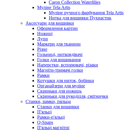
Caron Collection Waterlilies
Муліне Tela Artis
Муліне ручного фарбування Tela Artis
Нитка для вишивки Пухнастик
Аксесуари для вишивки
Оформлення картин
Ножиці
Лупи
Маркери для тканини
Різне
Гольниці, нитковдівачі
Голки для вишивання
Наперстки, вспорювачі, різаки
Магніти-тримачі голки
Рамки
Котушки для ниток, бобінки
Органайзери для муліне
Скриньки для ножиць
Скриньки для рукоділля, смітнички
Станки, рамки, пяльца
Станки для вишивки
П'яльці
Рамки-п'яльці
Q-Snaps
П'яльці магнітні