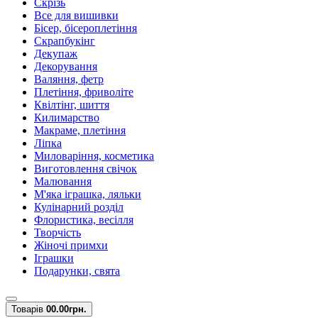
Скрізь
Все для вишивки
Бісер, бісероплетіння
Скрапбукінг
Декупаж
Декорування
Валяння, фетр
Плетіння, фриволіте
Квілтінг, шиття
Килимарство
Макраме, плетіння
Ліпка
Миловаріння, косметика
Виготовлення свічок
Малювання
М'яка іграшка, ляльки
Кулінарний розділ
Флористика, весілля
Творчість
Жіночі примхи
Іграшки
Подарунки, свята
Товарів
0
0.00грн.