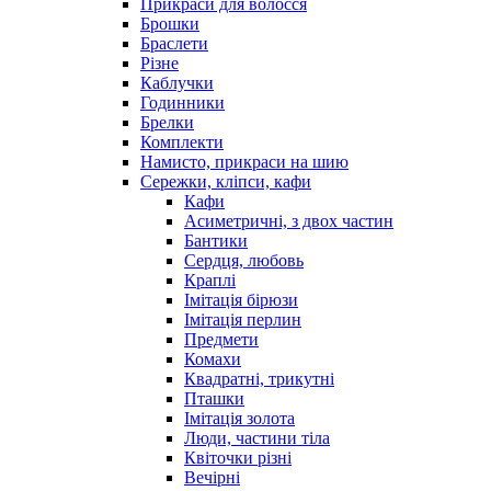
Прикраси для волосся
Брошки
Браслети
Різне
Каблучки
Годинники
Брелки
Комплекти
Намисто, прикраси на шию
Сережки, кліпси, кафи
Кафи
Асиметричні, з двох частин
Бантики
Сердця, любовь
Краплі
Імітація бірюзи
Імітація перлин
Предмети
Комахи
Квадратні, трикутні
Пташки
Імітація золота
Люди, частини тіла
Квіточки різні
Вечірні