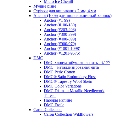
Micro Ice Chenill
Муліне різне
Стрічки для вишивання 2 мм, 4 мм
Anchor (100% длинноволокнистый хлопок)
Anchor (#1-99)
Anchor (#100-189)
Anchor (#203-298)
Anchor (#300-399)
Anchor (#400-899)
Anchor (#900-979)
Anchor (#1001-1098)
Anchor (#1201-9575)
DMC
DMC хлопчатобумажная нить art.177
DMC - металлизированая нить
DMC Perle Cotton
DMC® Satin Embroidery Floss
DMC® Tapestry Wool Skein
DMC Color Variations
DMC Diamant Metallic Needlework
Thread
Наборы мулине
DMC Etoile
Caron Collection
Caron Collection Wildflowers