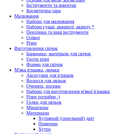
Інструменти та інвентар
Косметична тара
Малювання
Набори для малювання
Набори гуаші, акварелі, акрилу *
Пензлики та інші інструменти
Олівці
Різне
Виготовлення свічок
Барвники, матеріали для свічок
Гноти різні
Форми для свічок
М'яка іграшка, ляльки
Аксесуари для іграшок
Волосся для ляльок
Оченята, носики
Набори для виготовлення м'якої іграшки
Різне потрібне :)
Голки для ляльок
Мініатюри
Материали
Хутряний (синельний) дріт
Помпони
Хутро