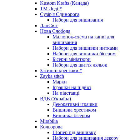
Kustom Krafts (Канада)
ТМ Леді *
Сузір'я Єдинорога
Набори для вишивання
ЛанСвіт
Нова Слобода
Малюнок-схема на канві для
вишивання
Набори для вишивки нитками
Набори для вишивки бісером
Бісерні мініатюри
Набори для шиття ляльок
Затишні хрестики *
Zayka stitch
Марки
Іграшки на підвісі
На підставці
ВДВ (Україна)
Декоративні іграшки
Вишивка хрестиком
Вишивка бісером
Mirabilia
Кольорова
Шопер під вишивку
Набори для вишивання декору