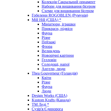
Колекція Сакральний орнамент
Набори для вишивання бісером
Схеми для вишивання бісером
Гобелени ROGOBLEN (Румунія)
Mill Hill (США) *
Мініатюри, іграшки
Прикраси, підвіси
Фауна
Різне
Пейзажі
Флора
Великдень
Новорічні картини
Гелловін
Солодощі, напої
Ангели, люди
Thea Gouverneur (Голандія)
Квіти
Різне
Фауна
Люди
Design Works (США)
Kustom Krafts (Канада)
ТМ Леді *
Сузір'я Єдинорога