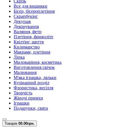
Скрізь
Все для вишивки
Бісер, бісероплетіння
Скрапбукінг
Декупаж
Декорування
Валяння, фетр
Плетіння, фриволіте
Квілтінг, шиття
Килимарство
Макраме, плетіння
Ліпка
Миловаріння, косметика
Виготовлення свічок
Малювання
М'яка іграшка, ляльки
Кулінарний розділ
Флористика, весілля
Творчість
Жіночі примхи
Іграшки
Подарунки, свята
Товарів
0
0.00грн.