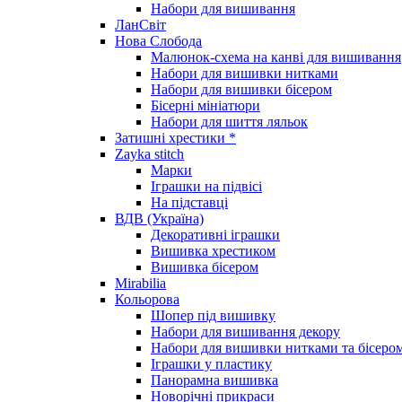
Набори для вишивання
ЛанСвіт
Нова Слобода
Малюнок-схема на канві для вишивання
Набори для вишивки нитками
Набори для вишивки бісером
Бісерні мініатюри
Набори для шиття ляльок
Затишні хрестики *
Zayka stitch
Марки
Іграшки на підвісі
На підставці
ВДВ (Україна)
Декоративні іграшки
Вишивка хрестиком
Вишивка бісером
Mirabilia
Кольорова
Шопер під вишивку
Набори для вишивання декору
Набори для вишивки нитками та бісеро
Іграшки у пластику
Панорамна вишивка
Новорічні прикраси