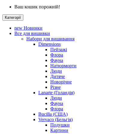
Ваш кошик порожній!
Категорії
new
Новинки
Все для вишивки
Набори для вишивання
Dimensions
Пейзажі
Флора
Фауна
Натюрморти
Люди
Дитяче
Новорічне
Різне
Lanarte (Голандія)
Люди
Фауна
Флора
Bucilla (США)
Vervaco (Бельгія)
Подушки
Картини