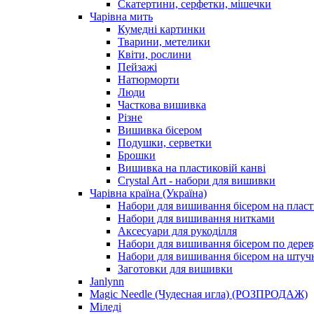
Скатертини, серфетки, мішечки
Чарiвна мить
Кумедні картинки
Тварини, метелики
Квіти, рослини
Пейзажі
Натюрморти
Люди
Часткова вишивка
Різне
Вишивка бісером
Подушки, серветки
Брошки
Вишивка на пластиковій канві
Crystal Art - набори для вишивки
Чарівна країна (Україна)
Набори для вишивання бісером на пласт
Набори для вишивання нитками
Аксесуари для рукоділля
Набори для вишивання бісером по дерев
Набори для вишивання бісером на штучн
Заготовки для вишивки
Janlynn
Magic Needle (Чудесная игла) (РОЗПРОДАЖ)
Міледі