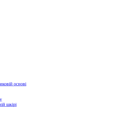
иковій основі
у
ій шкірі