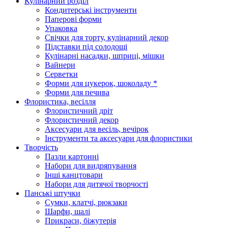
Кулінарний розділ
Кондитерські інструменти
Паперові форми
Упаковка
Свічки для торту, кулінарний декор
Підставки під солодощі
Кулінарні насадки, шприці, мішки
Вайнери
Серветки
Форми для цукерок, шоколаду *
Форми для печива
Флористика, весілля
Флористичний дріт
Флористичний декор
Аксесуари для весіль, вечірок
Інструменти та аксесуари для флористики
Творчість
Пазли картонні
Набори для видряпування
Інші канцтовари
Набори для дитячої творчості
Панські штучки
Сумки, клатчі, рюкзаки
Шарфи, шалі
Прикраси, біжутерія