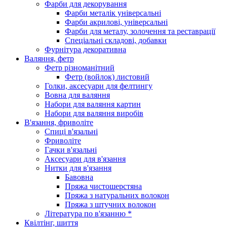
Фарби для декорування
Фарби металік універсальні
Фарби акрилові, універсальні
Фарби для металу, золочення та реставрації
Спеціальні складові, добавки
Фурнітура декоративна
Валяння, фетр
Фетр різноманітний
Фетр (войлок) листовий
Голки, аксесуари для фелтингу
Вовна для валяння
Набори для валяння картин
Набори для валяння виробів
В'язання, фриволіте
Спиці в'язальні
Фриволіте
Гачки в'язальні
Аксесуари для в'язання
Нитки для в'язання
Бавовна
Пряжа чистошерстяна
Пряжа з натуральних волокон
Пряжа з штучних волокон
Література по в'язанню *
Квілтінг, шиття