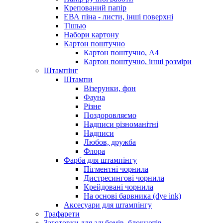
Крепований папір
ЕВА піна - листи, інші поверхні
Тішью
Набори картону
Картон поштучно
Картон поштучно, А4
Картон поштучно, інші розміри
Штампінг
Штампи
Візерунки, фон
Фауна
Різне
Поздоровляємо
Надписи різноманітні
Надписи
Любов, дружба
Флора
Фарба для штампінгу
Пігментні чорнила
Дистресингові чорнила
Крейдовані чорнила
На основі барвника (dye ink)
Аксесуари для штампінгу
Трафарети
Заготовки для альбомів, блокнотів