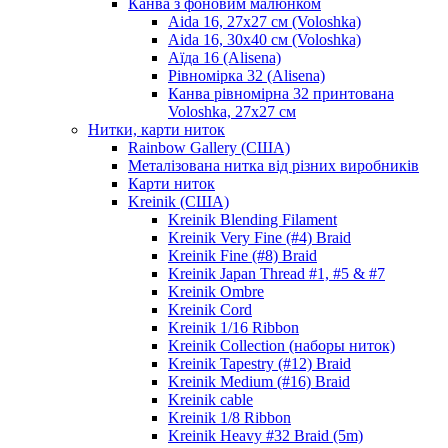
Канва з фоновим малюнком
Aida 16, 27х27 см (Voloshka)
Aida 16, 30х40 см (Voloshka)
Аїда 16 (Alisena)
Рівномірка 32 (Alisena)
Канва рівномірна 32 принтована
Voloshka, 27х27 см
Нитки, карти ниток
Rainbow Gallery (США)
Металізована нитка від різних виробників
Карти ниток
Kreinik (США)
Kreinik Blending Filament
Kreinik Very Fine (#4) Braid
Kreinik Fine (#8) Braid
Kreinik Japan Thread #1, #5 & #7
Kreinik Ombre
Kreinik Cord
Kreinik 1/16 Ribbon
Kreinik Collection (наборы ниток)
Kreinik Tapestry (#12) Braid
Kreinik Medium (#16) Braid
Kreinik cable
Kreinik 1/8 Ribbon
Kreinik Heavy #32 Braid (5m)