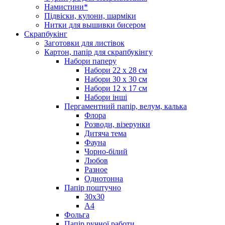
Намистини*
Підвіски, кулони, шарміки
Нитки для вышивки бисером
Скрапбукінг
Заготовки для листівок
Картон, папір для скрапбукінгу
Набори паперу
Набори 22 х 28 см
Набори 30 х 30 см
Набори 12 х 17 см
Набори інші
Пергаментний папір, велум, калька
Флора
Розводи, візерунки
Дитяча тема
Фауна
Чорно-білий
Любов
Разное
Однотонна
Папір поштучно
30х30
А4
Фольга
Папір ручної работи