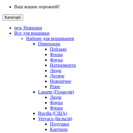
Ваш кошик порожній!
Категорії
new
Новинки
Все для вишивки
Набори для вишивання
Dimensions
Пейзажі
Флора
Фауна
Натюрморти
Люди
Дитяче
Новорічне
Різне
Lanarte (Голандія)
Люди
Фауна
Флора
Bucilla (США)
Vervaco (Бельгія)
Подушки
Картини