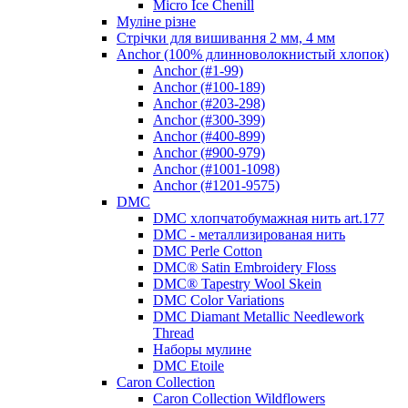
Micro Ice Chenill
Муліне різне
Стрічки для вишивання 2 мм, 4 мм
Anchor (100% длинноволокнистый хлопок)
Anchor (#1-99)
Anchor (#100-189)
Anchor (#203-298)
Anchor (#300-399)
Anchor (#400-899)
Anchor (#900-979)
Anchor (#1001-1098)
Anchor (#1201-9575)
DMC
DMC хлопчатобумажная нить art.177
DMC - металлизированая нить
DMC Perle Cotton
DMC® Satin Embroidery Floss
DMC® Tapestry Wool Skein
DMC Color Variations
DMC Diamant Metallic Needlework
Thread
Наборы мулине
DMC Etoile
Caron Collection
Caron Collection Wildflowers