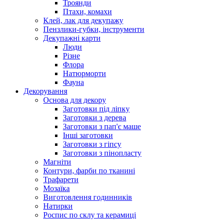
Троянди
Птахи, комахи
Клей, лак для декупажу
Пензлики-губки, інструменти
Декупажні карти
Люди
Різне
Флора
Натюрморти
Фауна
Декорування
Основа для декору
Заготовки під ліпку
Заготовки з дерева
Заготовки з пап'є маше
Інші заготовки
Заготовки з гіпсу
Заготовки з пінопласту
Магніти
Контури, фарби по тканині
Трафарети
Мозаїка
Виготовлення годинників
Натирки
Роспис по склу та керамиці