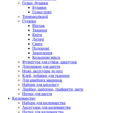
Голки, булавки
Булавки
Голки різні
Термоаплікації
Гудзики
Вінтаж
Тварини
Квіти
Дитячі
Свята
Подорожі
Захоплення
Кольорові мікси
Фурнітура для сумок, шкатулок
Допоміжне для шиття
Ножі, аксесуари до них
Клей, добавки для тканини
Для швейних машинок
Набори для квілтінгу
Лінійки, шаблони, трафарети, мати
Нитки для шиття
Килимарство
Набори для килимарства
Аксесуари для килимарства
Нитки для килимарства