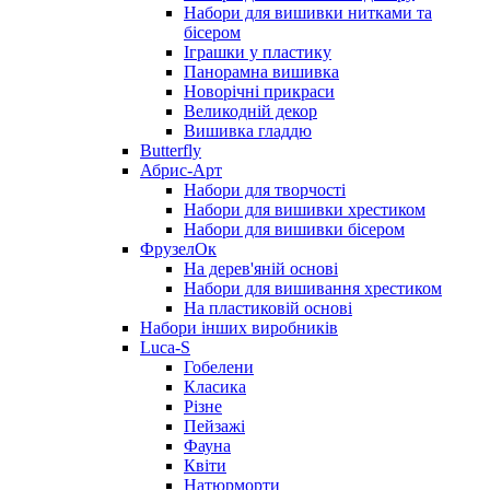
Набори для вишивки нитками та
бісером
Іграшки у пластику
Панорамна вишивка
Новорічні прикраси
Великодній декор
Вишивка гладдю
Butterfly
Абрис-Арт
Набори для творчості
Набори для вишивки хрестиком
Набори для вишивки бісером
ФрузелОк
На дерев'яній основі
Набори для вишивання хрестиком
На пластиковій основі
Набори інших виробників
Luca-S
Гобелени
Класика
Різне
Пейзажі
Фауна
Квіти
Натюрморти