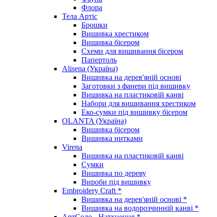
Флора
Тела Артіс
Брошки
Вишивка хрестиком
Вишивка бісером
Схеми для вишивання бісером
Папертоль
Alisena (Україна)
Вишивка на дерев'яній основі
Заготовки з фанери під вишивку
Вишивка на пластиковій канві
Набори для вишивання хрестиком
Еко-сумки під вишивку бісером
OLANTA (Україна)
Вишивка бісером
Вишивка нитками
Virena
Вишивка на пластиковій канві
Сумки
Вишивка по дереву
Вироби під вишивку
Embroidery Craft *
Вишивка на дерев'яній основі *
Вишивка на водорозчинній канві *
АртСоло - Натхнення *