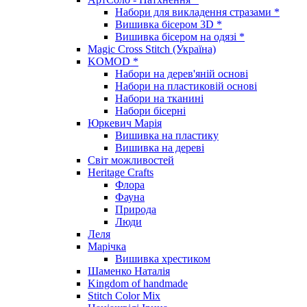
Набори для викладення стразами *
Вишивка бісером 3D *
Вишивка бісером на одязі *
Magic Cross Stitch (Україна)
KOMOD *
Набори на дерев'яній основі
Набори на пластиковій основі
Набори на тканині
Набори бісерні
Юркевич Марія
Вишивка на пластику
Вишивка на дереві
Світ можливостей
Heritage Crafts
Флора
Фауна
Природа
Люди
Леля
Марічка
Вишивка хрестиком
Шаменко Наталія
Kingdom of handmade
Stitch Color Mix