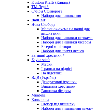
Kustom Krafts (Канада)
ТМ Леді *
Сузір'я Єдинорога
Набори для вишивання
ЛанСвіт
Нова Слобода
Малюнок-схема на канві для
вишивання
Набори для вишивки нитками
Набори для вишивки бісером
Бісерні мініатюри
Набори для шиття ляльок
Затишні хрестики *
Zayka stitch
Марки
Іграшки на підвісі
На підставці
ВДВ (Україна)
Декоративні іграшки
Вишивка хрестиком
Вишивка бісером
Mirabilia
Кольорова
Шопер під вишивку
Набори для вишивання декору