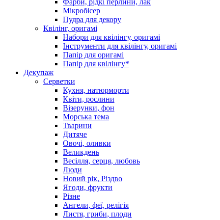
Фарби, рідкі перлини, лак
Мікробісер
Пудра для декору
Квілінг, оригамі
Набори для квілінгу, оригамі
Інструменти для квілінгу, оригамі
Папір для оригамі
Папір для квілінгу*
Декупаж
Серветки
Кухня, натюрморти
Квіти, рослини
Візерунки, фон
Морська тема
Тварини
Дитяче
Овочі, оливки
Великдень
Весілля, серця, любовь
Люди
Новий рік, Різдво
Ягоди, фрукти
Різне
Ангели, феї, релігія
Листя, гриби, плоди