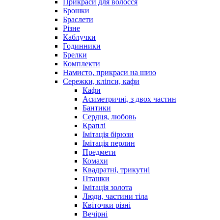
Прикраси для волосся
Брошки
Браслети
Різне
Каблучки
Годинники
Брелки
Комплекти
Намисто, прикраси на шию
Сережки, кліпси, кафи
Кафи
Асиметричні, з двох частин
Бантики
Сердця, любовь
Краплі
Імітація бірюзи
Імітація перлин
Предмети
Комахи
Квадратні, трикутні
Пташки
Імітація золота
Люди, частини тіла
Квіточки різні
Вечірні