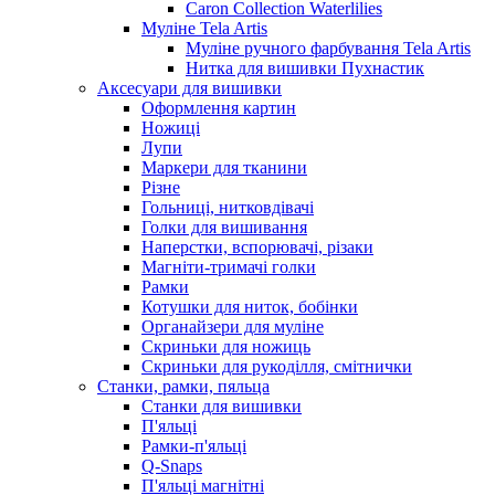
Caron Collection Waterlilies
Муліне Tela Artis
Муліне ручного фарбування Tela Artis
Нитка для вишивки Пухнастик
Аксесуари для вишивки
Оформлення картин
Ножиці
Лупи
Маркери для тканини
Різне
Гольниці, нитковдівачі
Голки для вишивання
Наперстки, вспорювачі, різаки
Магніти-тримачі голки
Рамки
Котушки для ниток, бобінки
Органайзери для муліне
Скриньки для ножиць
Скриньки для рукоділля, смітнички
Станки, рамки, пяльца
Станки для вишивки
П'яльці
Рамки-п'яльці
Q-Snaps
П'яльці магнітні