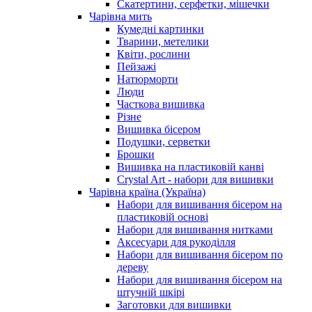
Скатертини, серфетки, мішечки
Чарiвна мить
Кумедні картинки
Тварини, метелики
Квіти, рослини
Пейзажі
Натюрморти
Люди
Часткова вишивка
Різне
Вишивка бісером
Подушки, серветки
Брошки
Вишивка на пластиковій канві
Crystal Art - набори для вишивки
Чарівна країна (Україна)
Набори для вишивання бісером на
пластиковій основі
Набори для вишивання нитками
Аксесуари для рукоділля
Набори для вишивання бісером по
дереву
Набори для вишивання бісером на
штучній шкірі
Заготовки для вишивки