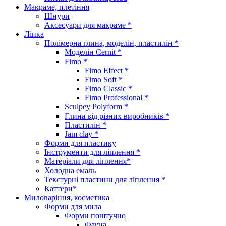
Макраме, плетіння
Шнури
Аксесуари для макраме *
Ліпка
Полімерна глина, моделін, пластилін *
Моделін Cernit *
Fimo *
Fimo Effect *
Fimo Soft *
Fimo Classic *
Fimo Professional *
Sculpey Polyform *
Глина від різних виробників *
Пластилін *
Jam clay *
Форми для пластику
Інструменти для ліплення *
Матеріали для ліплення*
Холодна емаль
Текстурні пластини для ліплення *
Каттери*
Миловаріння, косметика
Форми для мила
Форми поштучно
Фауна