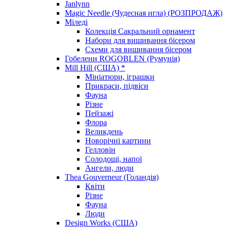
Janlynn
Magic Needle (Чудесная игла) (РОЗПРОДАЖ)
Міледі
Колекція Сакральний орнамент
Набори для вишивання бісером
Схеми для вишивання бісером
Гобелени ROGOBLEN (Румунія)
Mill Hill (США) *
Мініатюри, іграшки
Прикраси, підвіси
Фауна
Різне
Пейзажі
Флора
Великдень
Новорічні картини
Гелловін
Солодощі, напої
Ангели, люди
Thea Gouverneur (Голандія)
Квіти
Різне
Фауна
Люди
Design Works (США)