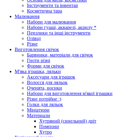
Інструменти та інвентар
Косметична тара
Малювання
Набори для малювання
Набори гуаші, акварелі, акрилу *
Пензлики та інші інструменти
Олівці
Різне
Виготовлення свічок
Барвники, матеріали для свічок
Гноти різні
Форми для свічок
М'яка іграшка, ляльки
Аксесуари для іграшок
Волосся для ляльок
Оченята, носики
Набори для виготовлення м'якої іграшки
Різне потрібне :)
Голки для ляльок
Мініатюри
Материали
Хутряний (синельний) дріт
Помпони
Хутро