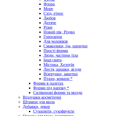
Флора
Море
Схід, етнос
Любов
Дитяче
Різне
Новий рік, Різдво
Гороскопи
Для чоловіків
Смаколики, їда, напитки
Прості форми
Люди, частини тіла
Інші свята
Містика, Хелоуїн
Листя, шишки, ягоди
Візерунки, завитки
Птахи, комахи *
Форми в палетах
Форми під нарізку *
Силіконові форми та молди
Віддушки косметичні
Штампи для мила
Добавки, декор
Сухоцвіти, сухофрукти
Основа для мила, косметики