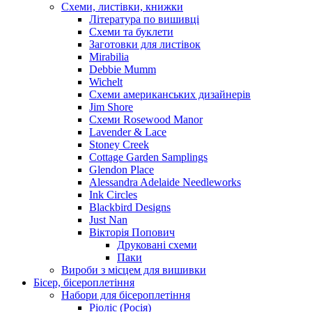
Схеми, листівки, книжки
Література по вишивці
Схеми та буклети
Заготовки для листівок
Mirabilia
Debbie Mumm
Wichelt
Схеми американських дизайнерів
Jim Shore
Cхеми Rosewood Manor
Lavender & Lace
Stoney Creek
Cottage Garden Samplings
Glendon Place
Alessandra Adelaide Needleworks
Ink Circles
Blackbird Designs
Just Nan
Вікторія Попович
Друковані схеми
Паки
Вироби з місцем для вишивки
Бісер, бісероплетіння
Набори для бісероплетіння
Ріоліс (Росія)