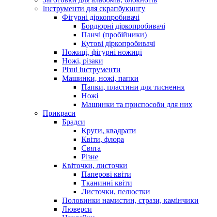
Інструменти для скрапбукингу
Фігурні діркопробивачі
Бордюрні діркопробивачі
Панчі (пробійники)
Кутові діркопробивачі
Ножиці, фігурні ножиці
Ножі, різаки
Різні інструменти
Машинки, ножі, папки
Папки, пластини для тиснення
Ножі
Машинки та приспособи для них
Прикраси
Брадси
Круги, квадрати
Квіти, флора
Свята
Різне
Квіточки, листочки
Паперові квіти
Тканинні квіти
Листочки, пелюстки
Половинки намистин, стрази, камінчики
Люверси