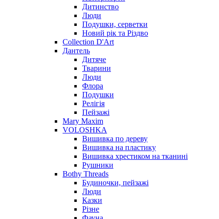
Дитинство
Люди
Подушки, серветки
Новий рік та Різдво
Collection D'Art
Дантель
Дитяче
Тварини
Люди
Флора
Подушки
Релігія
Пейзажі
Mary Maxim
VOLOSHKA
Вишивка по дереву
Вишивка на пластику
Вишивка хрестиком на тканині
Рушники
Bothy Threads
Будиночки, пейзажі
Люди
Казки
Різне
Фауна