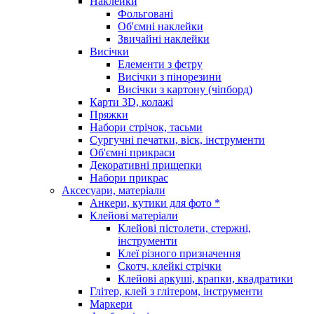
Наклейки
Фольговані
Об'ємні наклейки
Звичайні наклейки
Висічки
Елементи з фетру
Висічки з пінорезини
Висічки з картону (чіпборд)
Карти 3D, колажі
Пряжки
Набори стрічок, тасьми
Сургучні печатки, віск, інструменти
Об'ємні прикраси
Декоративні прищепки
Набори прикрас
Аксесуари, матеріали
Анкери, кутики для фото *
Клейові матеріали
Клейові пістолети, стержні,
інструменти
Клеї різного призначення
Скотч, клейкі стрічки
Клейові аркуші, крапки, квадратики
Глітер, клей з глітером, інструменти
Маркери