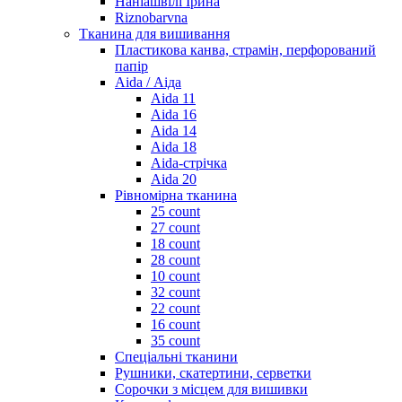
Наніашвілі Ірина
Riznobarvna
Тканина для вишивання
Пластикова канва, страмін, перфорований
папір
Aida / Аіда
Aida 11
Aida 16
Aida 14
Aida 18
Aida-стрічка
Aida 20
Рівномірна тканина
25 count
27 count
18 count
28 count
10 count
32 count
22 count
16 count
35 count
Спеціальні тканини
Рушники, скатертини, серветки
Сорочки з місцем для вишивки