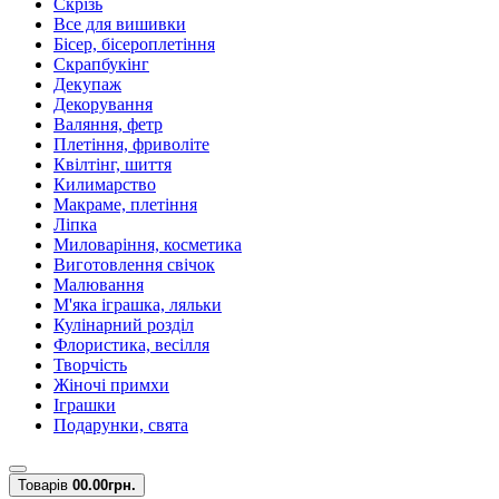
Скрізь
Все для вишивки
Бісер, бісероплетіння
Скрапбукінг
Декупаж
Декорування
Валяння, фетр
Плетіння, фриволіте
Квілтінг, шиття
Килимарство
Макраме, плетіння
Ліпка
Миловаріння, косметика
Виготовлення свічок
Малювання
М'яка іграшка, ляльки
Кулінарний розділ
Флористика, весілля
Творчість
Жіночі примхи
Іграшки
Подарунки, свята
Товарів
0
0.00грн.