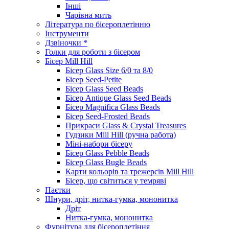
Інші
Чарівна мить
Література по бісероплетінню
Інструменти
Дзвіночки *
Голки для роботи з бісером
Бісер Mill Hill
Бісер Glass Size 6/0 та 8/0
Бісер Seed-Petite
Бісер Glass Seed Beads
Бісер Antique Glass Seed Beads
Бісер Magnifica Glass Beads
Бісер Seed-Frosted Beads
Прикраси Glass & Crystal Treasures
Гудзики Mill Hill (ручна работа)
Міні-набори бісеру
Бісер Glass Pebble Beads
Бісер Glass Bugle Beads
Карти кольорів та трежерсів Mill Hill
Бісер, що світиться у темряві
Паєтки
Шнури, дріт, нитка-гумка, мононитка
Дріт
Нитка-гумка, мононитка
Фурнітура для бісероплетіння