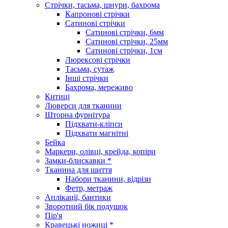
Стрічки, тасьма, шнури, бахрома
Капронові стрічки
Сатинові стрічки
Сатинові стрічки, 6мм
Сатинові стрічки, 25мм
Сатинові стрічки, 1см
Люрексові стрічки
Тасьма, сутаж
Інші стрічки
Бахрома, мереживо
Китиці
Люверси для тканини
Шторна фурнітура
Підхвати-кліпси
Підхвати магнітні
Бейка
Маркери, олівці, крейда, копіри
Замки-блискавки *
Тканина для шиття
Набори тканини, відрізи
Фетр, метраж
Аплікації, бантики
Зворотний бік подушок
Пір'я
Кравецькі ножиці *