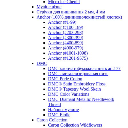
Micro Ice Chenill
Муліне різне
Стрічки для вишивання 2 мм, 4 мм
Anchor (100% длинноволокнистый хлопок)
Anchor (#1-99)
Anchor (#100-189)
Anchor (#203-298)
Anchor (#300-399)
Anchor (#400-899)
Anchor (#900-979)
Anchor (#1001-1098)
Anchor (#1201-9575)
DMC
DMC хлопчатобумажная нить art.177
DMC - металлизированая нить
DMC Perle Cotton
DMC® Satin Embroidery Floss
DMC® Tapestry Wool Skein
DMC Color Variations
DMC Diamant Metallic Needlework
Thread
Наборы мулине
DMC Etoile
Caron Collection
Caron Collection Wildflowers