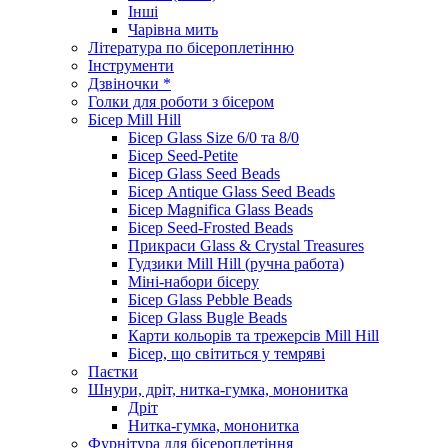
Інші
Чарівна мить
Література по бісероплетінню
Інструменти
Дзвіночки *
Голки для роботи з бісером
Бісер Mill Hill
Бісер Glass Size 6/0 та 8/0
Бісер Seed-Petite
Бісер Glass Seed Beads
Бісер Antique Glass Seed Beads
Бісер Magnifica Glass Beads
Бісер Seed-Frosted Beads
Прикраси Glass & Crystal Treasures
Гудзики Mill Hill (ручна работа)
Міні-набори бісеру
Бісер Glass Pebble Beads
Бісер Glass Bugle Beads
Карти кольорів та трежерсів Mill Hill
Бісер, що світиться у темряві
Паєтки
Шнури, дріт, нитка-гумка, мононитка
Дріт
Нитка-гумка, мононитка
Фурнітура для бісероплетіння