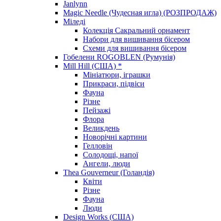
Janlynn
Magic Needle (Чудесная игла) (РОЗПРОДАЖ)
Міледі
Колекція Сакральний орнамент
Набори для вишивання бісером
Схеми для вишивання бісером
Гобелени ROGOBLEN (Румунія)
Mill Hill (США) *
Мініатюри, іграшки
Прикраси, підвіси
Фауна
Різне
Пейзажі
Флора
Великдень
Новорічні картини
Гелловін
Солодощі, напої
Ангели, люди
Thea Gouverneur (Голандія)
Квіти
Різне
Фауна
Люди
Design Works (США)