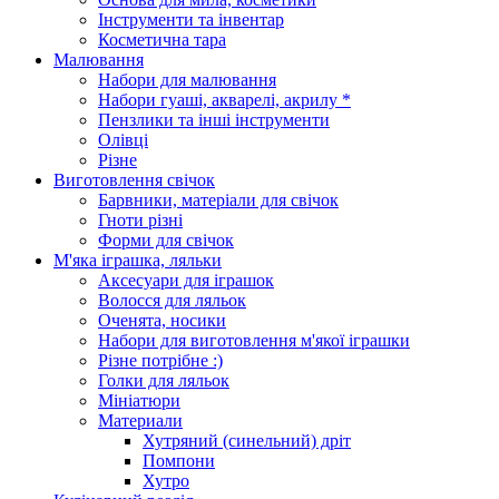
Інструменти та інвентар
Косметична тара
Малювання
Набори для малювання
Набори гуаші, акварелі, акрилу *
Пензлики та інші інструменти
Олівці
Різне
Виготовлення свічок
Барвники, матеріали для свічок
Гноти різні
Форми для свічок
М'яка іграшка, ляльки
Аксесуари для іграшок
Волосся для ляльок
Оченята, носики
Набори для виготовлення м'якої іграшки
Різне потрібне :)
Голки для ляльок
Мініатюри
Материали
Хутряний (синельний) дріт
Помпони
Хутро