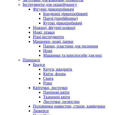
Інструменти для скрапбукингу
Фігурні діркопробивачі
Бордюрні діркопробивачі
Панчі (пробійники)
Кутові діркопробивачі
Ножиці, фігурні ножиці
Ножі, різаки
Різні інструменти
Машинки, ножі, папки
Папки, пластини для тиснення
Ножі
Машинки та приспособи для них
Прикраси
Брадси
Круги, квадрати
Квіти, флора
Свята
Різне
Квіточки, листочки
Паперові квіти
Тканинні квіти
Листочки, пелюстки
Половинки намистин, стрази, камінчики
Люверси