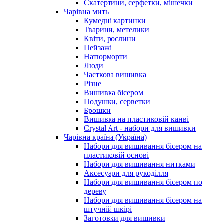
Скатертини, серфетки, мішечки
Чарiвна мить
Кумедні картинки
Тварини, метелики
Квіти, рослини
Пейзажі
Натюрморти
Люди
Часткова вишивка
Різне
Вишивка бісером
Подушки, серветки
Брошки
Вишивка на пластиковій канві
Crystal Art - набори для вишивки
Чарівна країна (Україна)
Набори для вишивання бісером на
пластиковій основі
Набори для вишивання нитками
Аксесуари для рукоділля
Набори для вишивання бісером по
дереву
Набори для вишивання бісером на
штучній шкірі
Заготовки для вишивки