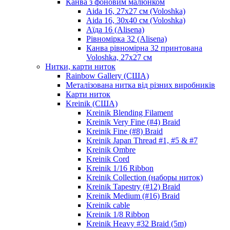
Канва з фоновим малюнком
Aida 16, 27х27 см (Voloshka)
Aida 16, 30х40 см (Voloshka)
Аїда 16 (Alisena)
Рівномірка 32 (Alisena)
Канва рівномірна 32 принтована
Voloshka, 27х27 см
Нитки, карти ниток
Rainbow Gallery (США)
Металізована нитка від різних виробників
Карти ниток
Kreinik (США)
Kreinik Blending Filament
Kreinik Very Fine (#4) Braid
Kreinik Fine (#8) Braid
Kreinik Japan Thread #1, #5 & #7
Kreinik Ombre
Kreinik Cord
Kreinik 1/16 Ribbon
Kreinik Collection (наборы ниток)
Kreinik Tapestry (#12) Braid
Kreinik Medium (#16) Braid
Kreinik cable
Kreinik 1/8 Ribbon
Kreinik Heavy #32 Braid (5m)