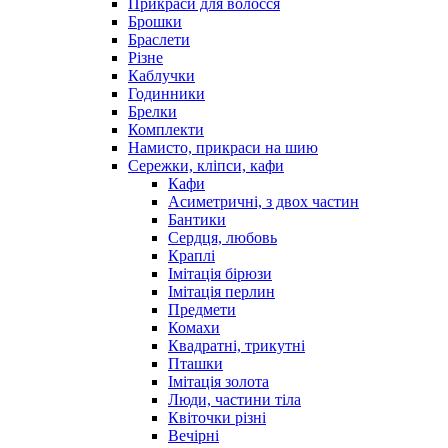
Прикраси для волосся
Брошки
Браслети
Різне
Каблучки
Годинники
Брелки
Комплекти
Намисто, прикраси на шию
Сережки, кліпси, кафи
Кафи
Асиметричні, з двох частин
Бантики
Сердця, любовь
Краплі
Імітація бірюзи
Імітація перлин
Предмети
Комахи
Квадратні, трикутні
Пташки
Імітація золота
Люди, частини тіла
Квіточки різні
Вечірні