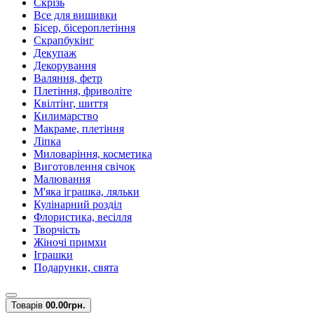
Скрізь
Все для вишивки
Бісер, бісероплетіння
Скрапбукінг
Декупаж
Декорування
Валяння, фетр
Плетіння, фриволіте
Квілтінг, шиття
Килимарство
Макраме, плетіння
Ліпка
Миловаріння, косметика
Виготовлення свічок
Малювання
М'яка іграшка, ляльки
Кулінарний розділ
Флористика, весілля
Творчість
Жіночі примхи
Іграшки
Подарунки, свята
Товарів
0
0.00грн.