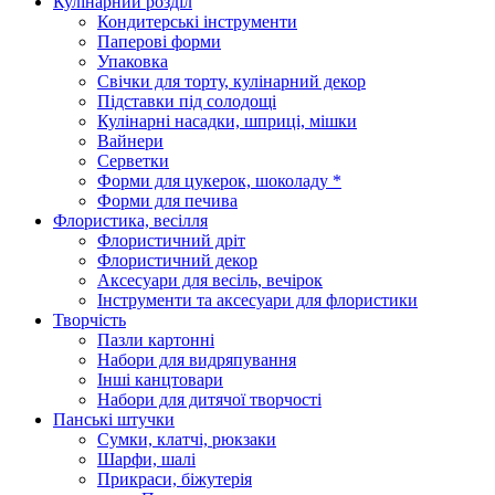
Кулінарний розділ
Кондитерські інструменти
Паперові форми
Упаковка
Свічки для торту, кулінарний декор
Підставки під солодощі
Кулінарні насадки, шприці, мішки
Вайнери
Серветки
Форми для цукерок, шоколаду *
Форми для печива
Флористика, весілля
Флористичний дріт
Флористичний декор
Аксесуари для весіль, вечірок
Інструменти та аксесуари для флористики
Творчість
Пазли картонні
Набори для видряпування
Інші канцтовари
Набори для дитячої творчості
Панські штучки
Сумки, клатчі, рюкзаки
Шарфи, шалі
Прикраси, біжутерія