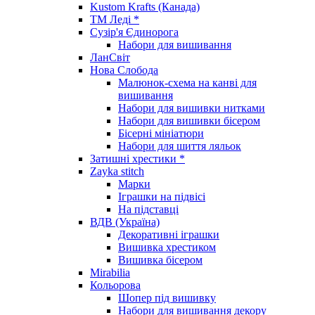
Kustom Krafts (Канада)
ТМ Леді *
Сузір'я Єдинорога
Набори для вишивання
ЛанСвіт
Нова Слобода
Малюнок-схема на канві для
вишивання
Набори для вишивки нитками
Набори для вишивки бісером
Бісерні мініатюри
Набори для шиття ляльок
Затишні хрестики *
Zayka stitch
Марки
Іграшки на підвісі
На підставці
ВДВ (Україна)
Декоративні іграшки
Вишивка хрестиком
Вишивка бісером
Mirabilia
Кольорова
Шопер під вишивку
Набори для вишивання декору