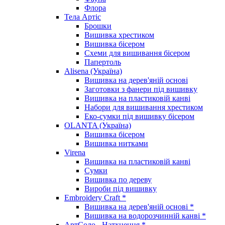
Флора
Тела Артіс
Брошки
Вишивка хрестиком
Вишивка бісером
Схеми для вишивання бісером
Папертоль
Alisena (Україна)
Вишивка на дерев'яній основі
Заготовки з фанери під вишивку
Вишивка на пластиковій канві
Набори для вишивання хрестиком
Еко-сумки під вишивку бісером
OLANTA (Україна)
Вишивка бісером
Вишивка нитками
Virena
Вишивка на пластиковій канві
Сумки
Вишивка по дереву
Вироби під вишивку
Embroidery Craft *
Вишивка на дерев'яній основі *
Вишивка на водорозчинній канві *
АртСоло - Натхнення *