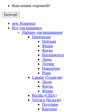
Ваш кошик порожній!
Категорії
new
Новинки
Все для вишивки
Набори для вишивання
Dimensions
Пейзажі
Флора
Фауна
Натюрморти
Люди
Дитяче
Новорічне
Різне
Lanarte (Голандія)
Люди
Фауна
Флора
Bucilla (США)
Vervaco (Бельгія)
Подушки
Картини