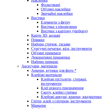
Наклейки
Фольговані
Об'ємні наклейки
Звичайні наклейки
Висічки
Елементи з фетру
Висічки з пінорезини
Висічки з картону (чіпборд)
Карти 3D, колажі
Пряжки
Набори стрічок, тасьми
Сургучні печатки, віск, інструменти
Об'ємні прикраси
Декоративні прищепки
Набори прикрас
Аксесуари, матеріали
Анкери, кутики для фото *
Клейові матеріали
Клейові пістолети, стержні,
інструменти
Клеї різного призначення
Скотч, клейкі стрічки
Клейові аркуші, крапки, квадратики
Глітер, клей з глітером, інструменти
Маркери