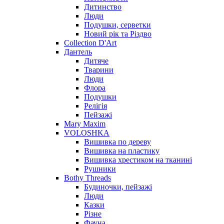
Дитинство
Люди
Подушки, серветки
Новий рік та Різдво
Collection D'Art
Дантель
Дитяче
Тварини
Люди
Флора
Подушки
Релігія
Пейзажі
Mary Maxim
VOLOSHKA
Вишивка по дереву
Вишивка на пластику
Вишивка хрестиком на тканині
Рушники
Bothy Threads
Будиночки, пейзажі
Люди
Казки
Різне
Фауна