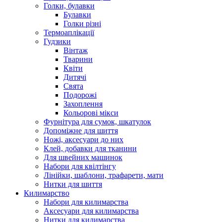
Голки, булавки
Булавки
Голки різні
Термоаплікації
Гудзики
Вінтаж
Тварини
Квіти
Дитячі
Свята
Подорожі
Захоплення
Кольорові мікси
Фурнітура для сумок, шкатулок
Допоміжне для шиття
Ножі, аксесуари до них
Клей, добавки для тканини
Для швейних машинок
Набори для квілтінгу
Лінійки, шаблони, трафарети, мати
Нитки для шиття
Килимарство
Набори для килимарства
Аксесуари для килимарства
Нитки для килимарства