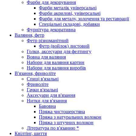
Фарби для декорування
Фарби металік універсальні
Фарби акрилові, універсальні
Фарби для металу, золочення та реставрації
Спеціальні складові, добавки
Фурнітура декоративна
Валяння, фетр
Фетр різноманітний
Фетр (войлок) листовий
Голки, аксесуари для фелтингу
Вовна для валяння
Набори для валяння картин
Набори для валяння виробів
В'язання, фриволіте
Спиці в'язальні
Фриволіте
Гачки в'язальні
Аксесуари для в'язання
Нитки для в'язання
Бавовна
Пряжа чистошерстяна
Пряжа з натуральних волокон
Пряжа з штучних волокон
Література по в'язанню *
Квілтінг, шиття