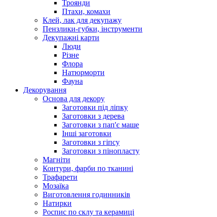
Троянди
Птахи, комахи
Клей, лак для декупажу
Пензлики-губки, інструменти
Декупажні карти
Люди
Різне
Флора
Натюрморти
Фауна
Декорування
Основа для декору
Заготовки під ліпку
Заготовки з дерева
Заготовки з пап'є маше
Інші заготовки
Заготовки з гіпсу
Заготовки з пінопласту
Магніти
Контури, фарби по тканині
Трафарети
Мозаїка
Виготовлення годинників
Натирки
Роспис по склу та керамиці