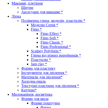
Макраме, плетіння
Шнури
Аксесуари для макраме *
Ліпка
Полімерна глина, моделін, пластилін *
Моделін Cernit *
Fimo *
Fimo Effect *
Fimo Soft *
Fimo Classic *
Fimo Professional *
Sculpey Polyform *
Глина від різних виробників *
Пластилін *
Jam clay *
Форми для пластику
Інструменти для ліплення *
Матеріали для ліплення*
Холодна емаль
Текстурні пластини для ліплення *
Каттери*
Миловаріння, косметика
Форми для мила
Форми поштучно
Фауна