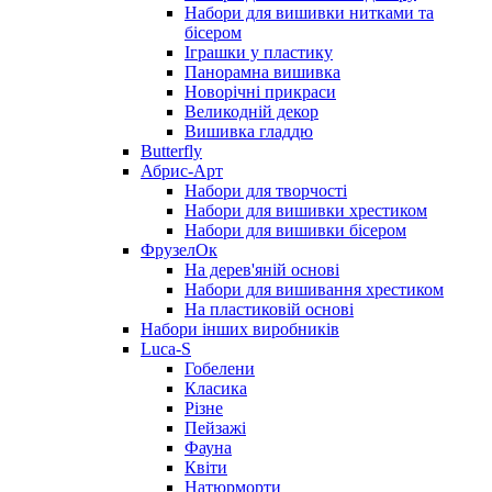
Набори для вишивки нитками та
бісером
Іграшки у пластику
Панорамна вишивка
Новорічні прикраси
Великодній декор
Вишивка гладдю
Butterfly
Абрис-Арт
Набори для творчості
Набори для вишивки хрестиком
Набори для вишивки бісером
ФрузелОк
На дерев'яній основі
Набори для вишивання хрестиком
На пластиковій основі
Набори інших виробників
Luca-S
Гобелени
Класика
Різне
Пейзажі
Фауна
Квіти
Натюрморти