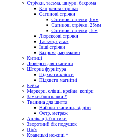
Стрічки, тасьма, шнури, бахрома
Капронові стрічки
Сатинові стрічки
Сатинові стрічки, 6мм
Сатинові стрічки, 25мм
Сатинові стрічки, 1см
Люрексові стрічки
Тасьма, сутаж
Інші стрічки
Бахрома, мереживо
Китиці
Люверси для тканини
Шторна фурнітура
Підхвати-кліпси
Підхвати магнітні
Бейка
Маркери, олівці, крейда, копіри
Замки-блискавки *
Тканина для шиття
Набори тканини, відрізи
Фетр, метраж
Аплікації, бантики
Зворотний бік подушок
Пір'я
Кравецькі ножиці *