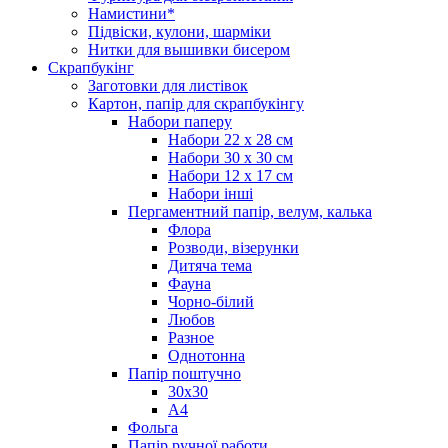
Намистини*
Підвіски, кулони, шарміки
Нитки для вышивки бисером
Скрапбукінг
Заготовки для листівок
Картон, папір для скрапбукінгу
Набори паперу
Набори 22 х 28 см
Набори 30 х 30 см
Набори 12 х 17 см
Набори інші
Пергаментний папір, велум, калька
Флора
Розводи, візерунки
Дитяча тема
Фауна
Чорно-білий
Любов
Разное
Однотонна
Папір поштучно
30х30
А4
Фольга
Папір ручної работи