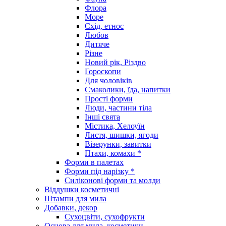
Флора
Море
Схід, етнос
Любов
Дитяче
Різне
Новий рік, Різдво
Гороскопи
Для чоловіків
Смаколики, їда, напитки
Прості форми
Люди, частини тіла
Інші свята
Містика, Хелоуїн
Листя, шишки, ягоди
Візерунки, завитки
Птахи, комахи *
Форми в палетах
Форми під нарізку *
Силіконові форми та молди
Віддушки косметичні
Штампи для мила
Добавки, декор
Сухоцвіти, сухофрукти
Основа для мила, косметики