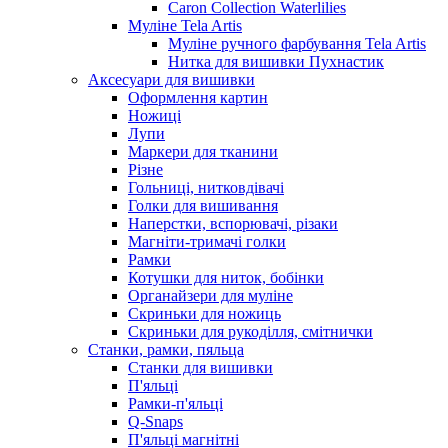
Caron Collection Waterlilies
Муліне Tela Artis
Муліне ручного фарбування Tela Artis
Нитка для вишивки Пухнастик
Аксесуари для вишивки
Оформлення картин
Ножиці
Лупи
Маркери для тканини
Різне
Гольниці, нитковдівачі
Голки для вишивання
Наперстки, вспорювачі, різаки
Магніти-тримачі голки
Рамки
Котушки для ниток, бобінки
Органайзери для муліне
Скриньки для ножиць
Скриньки для рукоділля, смітнички
Станки, рамки, пяльца
Станки для вишивки
П'яльці
Рамки-п'яльці
Q-Snaps
П'яльці магнітні