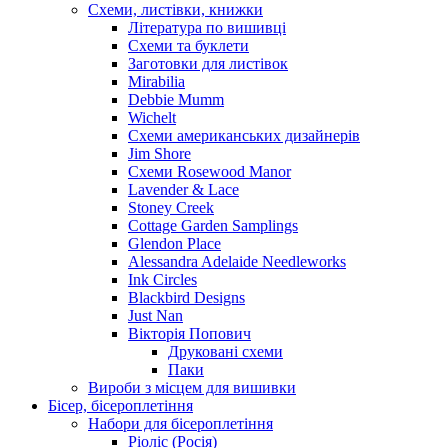
Схеми, листівки, книжки
Література по вишивці
Схеми та буклети
Заготовки для листівок
Mirabilia
Debbie Mumm
Wichelt
Схеми американських дизайнерів
Jim Shore
Cхеми Rosewood Manor
Lavender & Lace
Stoney Creek
Cottage Garden Samplings
Glendon Place
Alessandra Adelaide Needleworks
Ink Circles
Blackbird Designs
Just Nan
Вікторія Попович
Друковані схеми
Паки
Вироби з місцем для вишивки
Бісер, бісероплетіння
Набори для бісероплетіння
Ріоліс (Росія)