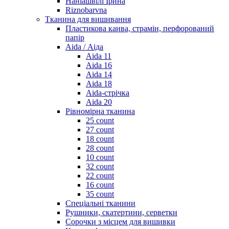
Наніашвілі Ірина
Riznobarvna
Тканина для вишивання
Пластикова канва, страмін, перфорований
папір
Aida / Аіда
Aida 11
Aida 16
Aida 14
Aida 18
Aida-стрічка
Aida 20
Рівномірна тканина
25 count
27 count
18 count
28 count
10 count
32 count
22 count
16 count
35 count
Спеціальні тканини
Рушники, скатертини, серветки
Сорочки з місцем для вишивки