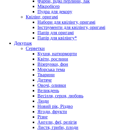
Фарби, рідкі перлини, лак
Мікробісер
Пудра для декору
Квілінг, оригамі
Набори для квілінгу, оригамі
Інструменти для квілінгу, оригамі
Папір для оригамі
Папір для квілінгу*
Декупаж
Серветки
Кухня, натюрморти
Квіти, рослини
Візерунки, фон
Морська тема
Тварини
Дитяче
Овочі, оливки
Великдень
Весілля, серця, любовь
Люди
Новий рік, Різдво
Ягоди, фрукти
Різне
Ангели, феї, релігія
Листя, гриби, плоди