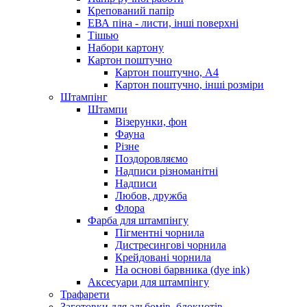
Крепований папір
ЕВА піна - листи, інші поверхні
Тішью
Набори картону
Картон поштучно
Картон поштучно, А4
Картон поштучно, інші розміри
Штампінг
Штампи
Візерунки, фон
Фауна
Різне
Поздоровляємо
Надписи різноманітні
Надписи
Любов, дружба
Флора
Фарба для штампінгу
Пігментні чорнила
Дистресингові чорнила
Крейдовані чорнила
На основі барвника (dye ink)
Аксесуари для штампінгу
Трафарети
Заготовки для альбомів, блокнотів