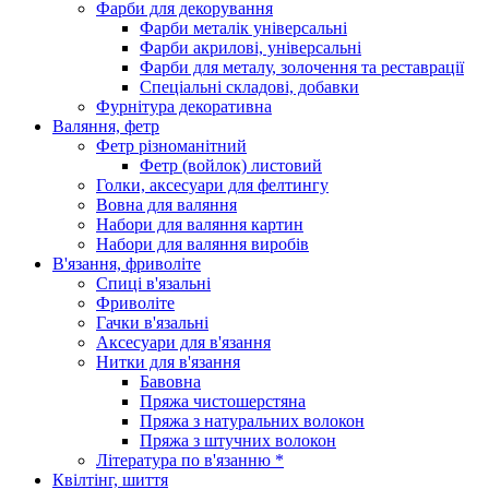
Фарби для декорування
Фарби металік універсальні
Фарби акрилові, універсальні
Фарби для металу, золочення та реставрації
Спеціальні складові, добавки
Фурнітура декоративна
Валяння, фетр
Фетр різноманітний
Фетр (войлок) листовий
Голки, аксесуари для фелтингу
Вовна для валяння
Набори для валяння картин
Набори для валяння виробів
В'язання, фриволіте
Спиці в'язальні
Фриволіте
Гачки в'язальні
Аксесуари для в'язання
Нитки для в'язання
Бавовна
Пряжа чистошерстяна
Пряжа з натуральних волокон
Пряжа з штучних волокон
Література по в'язанню *
Квілтінг, шиття