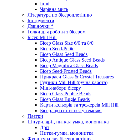
Інші
Чарівна мить
Література по бісероплетінню
Інструменти
Дзвіночки *
Голки для роботи з бісером
Бісер Mill Hill
Бісер Glass Size 6/0 та 8/0
Бісер Seed-Petite
Бісер Glass Seed Beads
Бісер Antique Glass Seed Beads
Бісер Magnifica Glass Beads
Бісер Seed-Frosted Beads
Прикраси Glass & Crystal Treasures
Гудзики Mill Hill (ручна работа)
Міні-набори бісеру
Бісер Glass Pebble Beads
Бісер Glass Bugle Beads
Карти кольорів та трежерсів Mill Hill
Бісер, що світиться у темряві
Паєтки
Шнури, дріт, нитка-гумка, мононитка
Дріт
Нитка-гумка, мононитка
Фурнітура для бісероплетіння