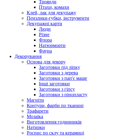
Троянди
Птахи, комахи
Клей, лак для декупажу
Пензлики-губки, інструменти
Декупажні карти
Люди
Різне
Флора
Натюрморти
Фауна
Декорування
Основа для декору
Заготовки під ліпку
Заготовки з дерева
Заготовки з пап'є маше
Інші заготовки
Заготовки з гіпсу
Заготовки з пінопласту
Магніти
Контури, фарби по тканині
Трафарети
Мозаїка
Виготовлення годинників
Натирки
Роспис по склу та керамиці