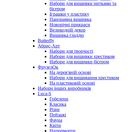
Набори для вишивки нитками та
бісером
Іграшки у пластику
Панорамна вишивка
Новорічні прикраси
Великодній декор
Вишивка гладдю
Butterfly
Абрис-Арт
Набори для творчості
Набори для вишивки хрестиком
Набори для вишивки бісером
ФрузелОк
На дерев'яній основі
Набори для вишивання хрестиком
На пластиковій основі
Набори інших виробників
Luca-S
Гобелени
Класика
Різне
Пейзажі
Фауна
Квіти
Натюрморти