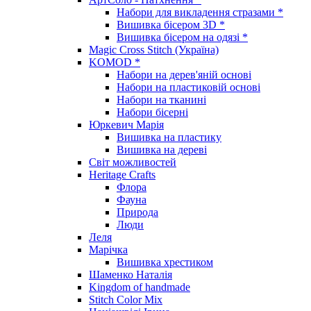
Набори для викладення стразами *
Вишивка бісером 3D *
Вишивка бісером на одязі *
Magic Cross Stitch (Україна)
KOMOD *
Набори на дерев'яній основі
Набори на пластиковій основі
Набори на тканині
Набори бісерні
Юркевич Марія
Вишивка на пластику
Вишивка на дереві
Світ можливостей
Heritage Crafts
Флора
Фауна
Природа
Люди
Леля
Марічка
Вишивка хрестиком
Шаменко Наталія
Kingdom of handmade
Stitch Color Mix