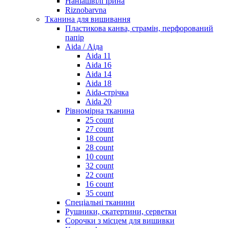
Наніашвілі Ірина
Riznobarvna
Тканина для вишивання
Пластикова канва, страмін, перфорований
папір
Aida / Аіда
Aida 11
Aida 16
Aida 14
Aida 18
Aida-стрічка
Aida 20
Рівномірна тканина
25 count
27 count
18 count
28 count
10 count
32 count
22 count
16 count
35 count
Спеціальні тканини
Рушники, скатертини, серветки
Сорочки з місцем для вишивки