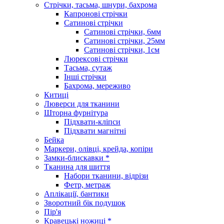
Стрічки, тасьма, шнури, бахрома
Капронові стрічки
Сатинові стрічки
Сатинові стрічки, 6мм
Сатинові стрічки, 25мм
Сатинові стрічки, 1см
Люрексові стрічки
Тасьма, сутаж
Інші стрічки
Бахрома, мереживо
Китиці
Люверси для тканини
Шторна фурнітура
Підхвати-кліпси
Підхвати магнітні
Бейка
Маркери, олівці, крейда, копіри
Замки-блискавки *
Тканина для шиття
Набори тканини, відрізи
Фетр, метраж
Аплікації, бантики
Зворотний бік подушок
Пір'я
Кравецькі ножиці *