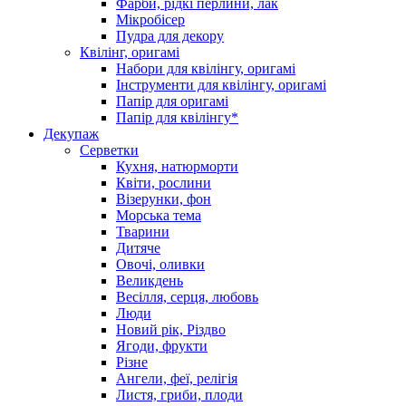
Фарби, рідкі перлини, лак
Мікробісер
Пудра для декору
Квілінг, оригамі
Набори для квілінгу, оригамі
Інструменти для квілінгу, оригамі
Папір для оригамі
Папір для квілінгу*
Декупаж
Серветки
Кухня, натюрморти
Квіти, рослини
Візерунки, фон
Морська тема
Тварини
Дитяче
Овочі, оливки
Великдень
Весілля, серця, любовь
Люди
Новий рік, Різдво
Ягоди, фрукти
Різне
Ангели, феї, релігія
Листя, гриби, плоди