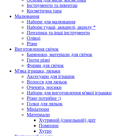
Інструменти та інвентар
Косметична тара
Малювання
Набори для малювання
Набори гуаші, акварелі, акрилу *
Пензлики та інші інструменти
Олівці
Різне
Виготовлення свічок
Барвники, матеріали для свічок
Гноти різні
Форми для свічок
М'яка іграшка, ляльки
Аксесуари для іграшок
Волосся для ляльок
Оченята, носики
Набори для виготовлення м'якої іграшки
Різне потрібне :)
Голки для ляльок
Мініатюри
Материали
Хутряний (синельний) дріт
Помпони
Хутро