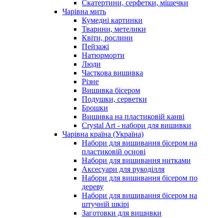
Скатертини, серфетки, мішечки
Чарiвна мить
Кумедні картинки
Тварини, метелики
Квіти, рослини
Пейзажі
Натюрморти
Люди
Часткова вишивка
Різне
Вишивка бісером
Подушки, серветки
Брошки
Вишивка на пластиковій канві
Crystal Art - набори для вишивки
Чарівна країна (Україна)
Набори для вишивання бісером на
пластиковій основі
Набори для вишивання нитками
Аксесуари для рукоділля
Набори для вишивання бісером по
дереву
Набори для вишивання бісером на
штучній шкірі
Заготовки для вишивки