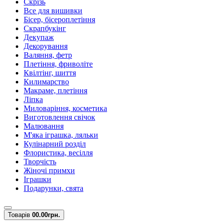
Скрізь
Все для вишивки
Бісер, бісероплетіння
Скрапбукінг
Декупаж
Декорування
Валяння, фетр
Плетіння, фриволіте
Квілтінг, шиття
Килимарство
Макраме, плетіння
Ліпка
Миловаріння, косметика
Виготовлення свічок
Малювання
М'яка іграшка, ляльки
Кулінарний розділ
Флористика, весілля
Творчість
Жіночі примхи
Іграшки
Подарунки, свята
Товарів
0
0.00грн.