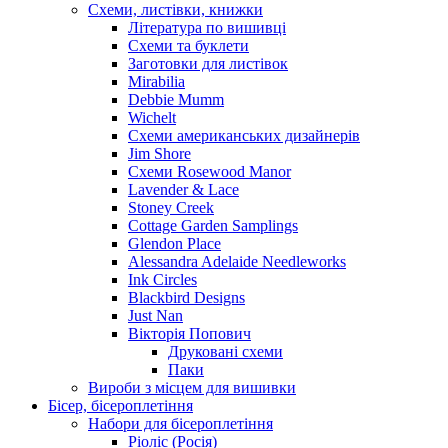
Схеми, листівки, книжки
Література по вишивці
Схеми та буклети
Заготовки для листівок
Mirabilia
Debbie Mumm
Wichelt
Схеми американських дизайнерів
Jim Shore
Cхеми Rosewood Manor
Lavender & Lace
Stoney Creek
Cottage Garden Samplings
Glendon Place
Alessandra Adelaide Needleworks
Ink Circles
Blackbird Designs
Just Nan
Вікторія Попович
Друковані схеми
Паки
Вироби з місцем для вишивки
Бісер, бісероплетіння
Набори для бісероплетіння
Ріоліс (Росія)