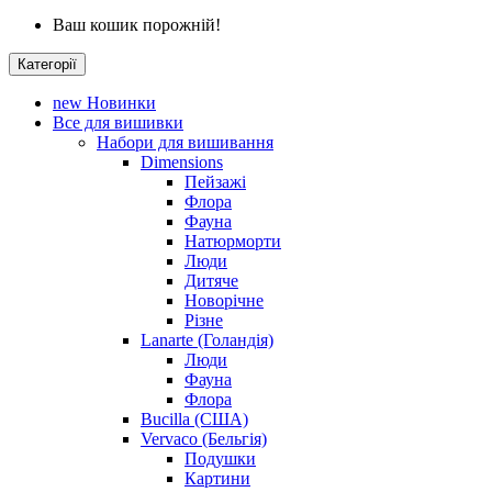
Ваш кошик порожній!
Категорії
new
Новинки
Все для вишивки
Набори для вишивання
Dimensions
Пейзажі
Флора
Фауна
Натюрморти
Люди
Дитяче
Новорічне
Різне
Lanarte (Голандія)
Люди
Фауна
Флора
Bucilla (США)
Vervaco (Бельгія)
Подушки
Картини