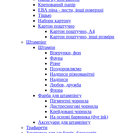
Крепований папір
ЕВА піна - листи, інші поверхні
Тішью
Набори картону
Картон поштучно
Картон поштучно, А4
Картон поштучно, інші розміри
Штампінг
Штампи
Візерунки, фон
Фауна
Різне
Поздоровляємо
Надписи різноманітні
Надписи
Любов, дружба
Флора
Фарба для штампінгу
Пігментні чорнила
Дистресингові чорнила
Крейдовані чорнила
На основі барвника (dye ink)
Аксесуари для штампінгу
Трафарети
Заготовки для альбомів, блокнотів