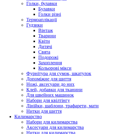
Голки, булавки
Булавки
Голки різні
Термоаплікації
Гудзики
Вінтаж
Тварини
Квіти
Дитячі
Свята
Подорожі
Захоплення
Кольорові мікси
Фурнітура для сумок, шкатулок
Допоміжне для шиття
Ножі, аксесуари до них
Клей, добавки для тканини
Для швейних машинок
Набори для квілтінгу
Лінійки, шаблони, трафарети, мати
Нитки для шиття
Килимарство
Набори для килимарства
Аксесуари для килимарства
Нитки для килимарства