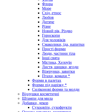
Флора
Море
Схід, етнос
Любов
Дитяче
Різне
Новий рік, Різдво
Гороскопи
Для чоловіків
Смаколики, їда, напитки
Прості форми
Люди, частини тіла
Інші свята
Містика, Хелоуїн
Листя, шишки, ягоди
Візерунки, завитки
Птахи, комахи *
Форми в палетах
Форми під нарізку *
Силіконові форми та молди
Віддушки косметичні
Штампи для мила
Добавки, декор
Сухоцвіти, сухофрукти
Основа для мила, косметики