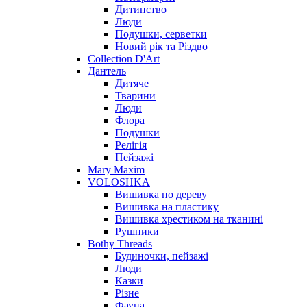
Дитинство
Люди
Подушки, серветки
Новий рік та Різдво
Collection D'Art
Дантель
Дитяче
Тварини
Люди
Флора
Подушки
Релігія
Пейзажі
Mary Maxim
VOLOSHKA
Вишивка по дереву
Вишивка на пластику
Вишивка хрестиком на тканині
Рушники
Bothy Threads
Будиночки, пейзажі
Люди
Казки
Різне
Фауна