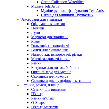
Caron Collection Waterlilies
Муліне Tela Artis
Муліне ручного фарбування Tela Artis
Нитка для вишивки Пухнастик
Аксесуари для вишивки
Оформлення картин
Ножиці
Лупи
Маркери для тканини
Різне
Гольниці, нитковдівачі
Голки для вишивання
Наперстки, вспорювачі, різаки
Магніти-тримачі голки
Рамки
Котушки для ниток, бобінки
Органайзери для муліне
Скриньки для ножиць
Скриньки для рукоділля, смітнички
Станки, рамки, пяльца
Станки для вишивки
П'яльці
Рамки-п'яльці
Q-Snaps
П'яльці магнітні