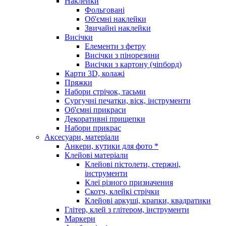
Наклейки
Фольговані
Об'ємні наклейки
Звичайні наклейки
Висічки
Елементи з фетру
Висічки з пінорезини
Висічки з картону (чіпборд)
Карти 3D, колажі
Пряжки
Набори стрічок, тасьми
Сургучні печатки, віск, інструменти
Об'ємні прикраси
Декоративні прищепки
Набори прикрас
Аксесуари, матеріали
Анкери, кутики для фото *
Клейові матеріали
Клейові пістолети, стержні,
інструменти
Клеї різного призначення
Скотч, клейкі стрічки
Клейові аркуші, крапки, квадратики
Глітер, клей з глітером, інструменти
Маркери