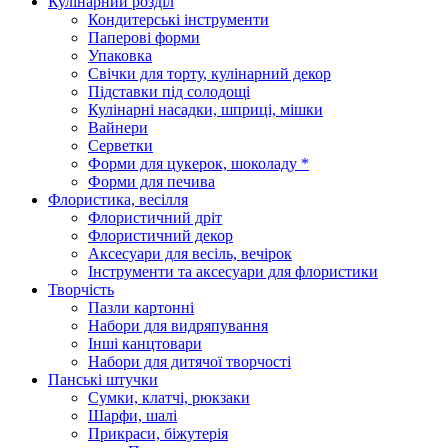
Кулінарний розділ
Кондитерські інструменти
Паперові форми
Упаковка
Свічки для торту, кулінарний декор
Підставки під солодощі
Кулінарні насадки, шприці, мішки
Вайнери
Серветки
Форми для цукерок, шоколаду *
Форми для печива
Флористика, весілля
Флористичний дріт
Флористичний декор
Аксесуари для весіль, вечірок
Інструменти та аксесуари для флористики
Творчість
Пазли картонні
Набори для видряпування
Інші канцтовари
Набори для дитячої творчості
Панські штучки
Сумки, клатчі, рюкзаки
Шарфи, шалі
Прикраси, біжутерія