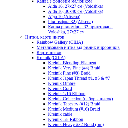
Канва з фоновим малюнком
Aida 16, 27х27 см (Voloshka)
Aida 16, 30х40 см (Voloshka)
Аїда 16 (Alisena)
Рівномірка 32 (Alisena)
Канва рівномірна 32 принтована
Voloshka, 27х27 см
Нитки, карти ниток
Rainbow Gallery (США)
Металізована нитка від різних виробників
Карти ниток
Kreinik (США)
Kreinik Blending Filament
Kreinik Very Fine (#4) Braid
Kreinik Fine (#8) Braid
Kreinik Japan Thread #1, #5 & #7
Kreinik Ombre
Kreinik Cord
Kreinik 1/16 Ribbon
Kreinik Collection (наборы ниток)
Kreinik Tapestry (#12) Braid
Kreinik Medium (#16) Braid
Kreinik cable
Kreinik 1/8 Ribbon
Kreinik Heavy #32 Braid (5m)