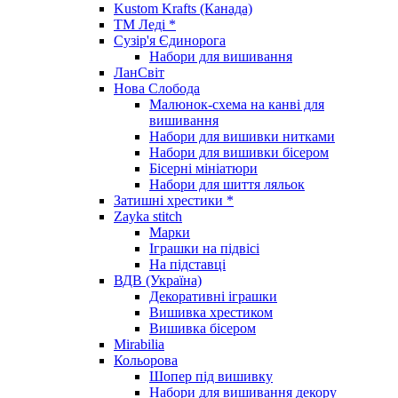
Kustom Krafts (Канада)
ТМ Леді *
Сузір'я Єдинорога
Набори для вишивання
ЛанСвіт
Нова Слобода
Малюнок-схема на канві для
вишивання
Набори для вишивки нитками
Набори для вишивки бісером
Бісерні мініатюри
Набори для шиття ляльок
Затишні хрестики *
Zayka stitch
Марки
Іграшки на підвісі
На підставці
ВДВ (Україна)
Декоративні іграшки
Вишивка хрестиком
Вишивка бісером
Mirabilia
Кольорова
Шопер під вишивку
Набори для вишивання декору