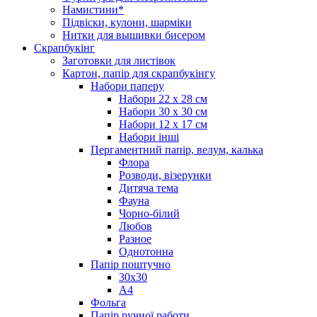
Намистини*
Підвіски, кулони, шарміки
Нитки для вышивки бисером
Скрапбукінг
Заготовки для листівок
Картон, папір для скрапбукінгу
Набори паперу
Набори 22 х 28 см
Набори 30 х 30 см
Набори 12 х 17 см
Набори інші
Пергаментний папір, велум, калька
Флора
Розводи, візерунки
Дитяча тема
Фауна
Чорно-білий
Любов
Разное
Однотонна
Папір поштучно
30х30
А4
Фольга
Папір ручної работи