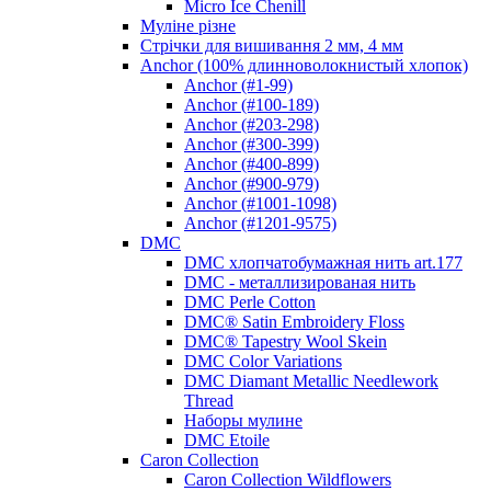
Micro Ice Chenill
Муліне різне
Стрічки для вишивання 2 мм, 4 мм
Anchor (100% длинноволокнистый хлопок)
Anchor (#1-99)
Anchor (#100-189)
Anchor (#203-298)
Anchor (#300-399)
Anchor (#400-899)
Anchor (#900-979)
Anchor (#1001-1098)
Anchor (#1201-9575)
DMC
DMC хлопчатобумажная нить art.177
DMC - металлизированая нить
DMC Perle Cotton
DMC® Satin Embroidery Floss
DMC® Tapestry Wool Skein
DMC Color Variations
DMC Diamant Metallic Needlework
Thread
Наборы мулине
DMC Etoile
Caron Collection
Caron Collection Wildflowers