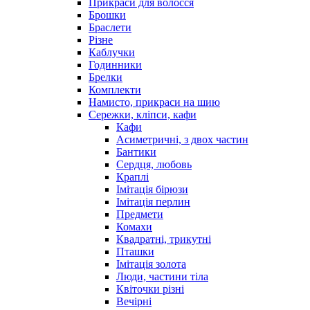
Прикраси для волосся
Брошки
Браслети
Різне
Каблучки
Годинники
Брелки
Комплекти
Намисто, прикраси на шию
Сережки, кліпси, кафи
Кафи
Асиметричні, з двох частин
Бантики
Сердця, любовь
Краплі
Імітація бірюзи
Імітація перлин
Предмети
Комахи
Квадратні, трикутні
Пташки
Імітація золота
Люди, частини тіла
Квіточки різні
Вечірні