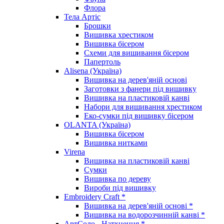
Флора
Тела Артіс
Брошки
Вишивка хрестиком
Вишивка бісером
Схеми для вишивання бісером
Папертоль
Alisena (Україна)
Вишивка на дерев'яній основі
Заготовки з фанери під вишивку
Вишивка на пластиковій канві
Набори для вишивання хрестиком
Еко-сумки під вишивку бісером
OLANTA (Україна)
Вишивка бісером
Вишивка нитками
Virena
Вишивка на пластиковій канві
Сумки
Вишивка по дереву
Вироби під вишивку
Embroidery Craft *
Вишивка на дерев'яній основі *
Вишивка на водорозчинній канві *
АртСоло - Натхнення *