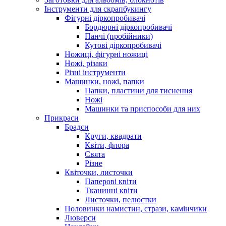
Інструменти для скрапбукингу
Фігурні діркопробивачі
Бордюрні діркопробивачі
Панчі (пробійники)
Кутові діркопробивачі
Ножиці, фігурні ножиці
Ножі, різаки
Різні інструменти
Машинки, ножі, папки
Папки, пластини для тиснення
Ножі
Машинки та приспособи для них
Прикраси
Брадси
Круги, квадрати
Квіти, флора
Свята
Різне
Квіточки, листочки
Паперові квіти
Тканинні квіти
Листочки, пелюстки
Половинки намистин, стрази, камінчики
Люверси