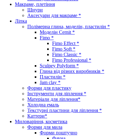
Макраме, плетіння
Шнури
Аксесуари для макраме *
Ліпка
Полімерна глина, моделін, пластилін *
Моделін Cernit *
Fimo *
Fimo Effect *
Fimo Soft *
Fimo Classic *
Fimo Professional *
Sculpey Polyform *
Глина від різних виробників *
Пластилін *
Jam clay *
Форми для пластику
Інструменти для ліплення *
Матеріали для ліплення*
Холодна емаль
Текстурні пластини для ліплення *
Каттери*
Миловаріння, косметика
Форми для мила
Форми поштучно
Фауна