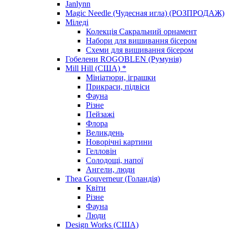
Janlynn
Magic Needle (Чудесная игла) (РОЗПРОДАЖ)
Міледі
Колекція Сакральний орнамент
Набори для вишивання бісером
Схеми для вишивання бісером
Гобелени ROGOBLEN (Румунія)
Mill Hill (США) *
Мініатюри, іграшки
Прикраси, підвіси
Фауна
Різне
Пейзажі
Флора
Великдень
Новорічні картини
Гелловін
Солодощі, напої
Ангели, люди
Thea Gouverneur (Голандія)
Квіти
Різне
Фауна
Люди
Design Works (США)