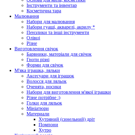
Інструменти та інвентар
Косметична тара
Малювання
Набори для малювання
Набори гуаші, акварелі, акрилу *
Пензлики та інші інструменти
Олівці
Різне
Виготовлення свічок
Барвники, матеріали для свічок
Гноти різні
Форми для свічок
М'яка іграшка, ляльки
Аксесуари для іграшок
Волосся для ляльок
Оченята, носики
Набори для виготовлення м'якої іграшки
Різне потрібне :)
Голки для ляльок
Мініатюри
Материали
Хутряний (синельний) дріт
Помпони
Хутро