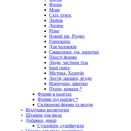
Флора
Море
Схід, етнос
Любов
Дитяче
Різне
Новий рік, Різдво
Гороскопи
Для чоловіків
Смаколики, їда, напитки
Прості форми
Люди, частини тіла
Інші свята
Містика, Хелоуїн
Листя, шишки, ягоди
Візерунки, завитки
Птахи, комахи *
Форми в палетах
Форми під нарізку *
Силіконові форми та молди
Віддушки косметичні
Штампи для мила
Добавки, декор
Сухоцвіти, сухофрукти
Основа для мила, косметики