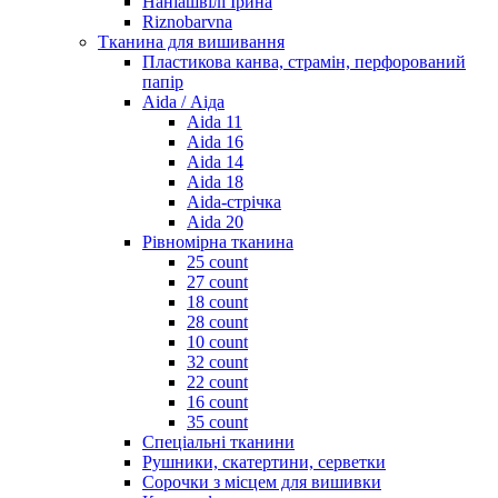
Наніашвілі Ірина
Riznobarvna
Тканина для вишивання
Пластикова канва, страмін, перфорований
папір
Aida / Аіда
Aida 11
Aida 16
Aida 14
Aida 18
Aida-стрічка
Aida 20
Рівномірна тканина
25 count
27 count
18 count
28 count
10 count
32 count
22 count
16 count
35 count
Спеціальні тканини
Рушники, скатертини, серветки
Сорочки з місцем для вишивки