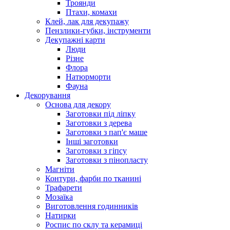
Троянди
Птахи, комахи
Клей, лак для декупажу
Пензлики-губки, інструменти
Декупажні карти
Люди
Різне
Флора
Натюрморти
Фауна
Декорування
Основа для декору
Заготовки під ліпку
Заготовки з дерева
Заготовки з пап'є маше
Інші заготовки
Заготовки з гіпсу
Заготовки з пінопласту
Магніти
Контури, фарби по тканині
Трафарети
Мозаїка
Виготовлення годинників
Натирки
Роспис по склу та керамиці