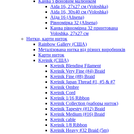
Канва з фоновим малюнком
Aida 16, 27х27 см (Voloshka)
Aida 16, 30х40 см (Voloshka)
Аїда 16 (Alisena)
Рівномірка 32 (Alisena)
Канва рівномірна 32 принтована
Voloshka, 27х27 см
Нитки, карти ниток
Rainbow Gallery (США)
Металізована нитка від різних виробників
Карти ниток
Kreinik (США)
Kreinik Blending Filament
Kreinik Very Fine (#4) Braid
Kreinik Fine (#8) Braid
Kreinik Japan Thread #1, #5 & #7
Kreinik Ombre
Kreinik Cord
Kreinik 1/16 Ribbon
Kreinik Collection (наборы ниток)
Kreinik Tapestry (#12) Braid
Kreinik Medium (#16) Braid
Kreinik cable
Kreinik 1/8 Ribbon
Kreinik Heavy #32 Braid (5m)