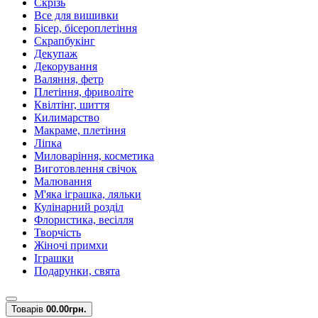
Скрізь
Все для вишивки
Бісер, бісероплетіння
Скрапбукінг
Декупаж
Декорування
Валяння, фетр
Плетіння, фриволіте
Квілтінг, шиття
Килимарство
Макраме, плетіння
Ліпка
Миловаріння, косметика
Виготовлення свічок
Малювання
М'яка іграшка, ляльки
Кулінарний розділ
Флористика, весілля
Творчість
Жіночі примхи
Іграшки
Подарунки, свята
Товарів
0
0.00грн.