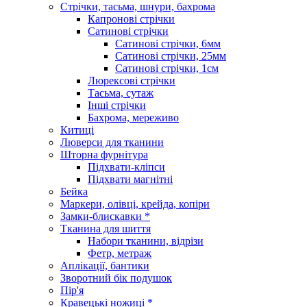
Стрічки, тасьма, шнури, бахрома
Капронові стрічки
Сатинові стрічки
Сатинові стрічки, 6мм
Сатинові стрічки, 25мм
Сатинові стрічки, 1см
Люрексові стрічки
Тасьма, сутаж
Інші стрічки
Бахрома, мереживо
Китиці
Люверси для тканини
Шторна фурнітура
Підхвати-кліпси
Підхвати магнітні
Бейка
Маркери, олівці, крейда, копіри
Замки-блискавки *
Тканина для шиття
Набори тканини, відрізи
Фетр, метраж
Аплікації, бантики
Зворотний бік подушок
Пір'я
Кравецькі ножиці *