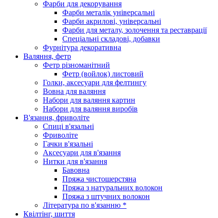
Фарби для декорування
Фарби металік універсальні
Фарби акрилові, універсальні
Фарби для металу, золочення та реставрації
Спеціальні складові, добавки
Фурнітура декоративна
Валяння, фетр
Фетр різноманітний
Фетр (войлок) листовий
Голки, аксесуари для фелтингу
Вовна для валяння
Набори для валяння картин
Набори для валяння виробів
В'язання, фриволіте
Спиці в'язальні
Фриволіте
Гачки в'язальні
Аксесуари для в'язання
Нитки для в'язання
Бавовна
Пряжа чистошерстяна
Пряжа з натуральних волокон
Пряжа з штучних волокон
Література по в'язанню *
Квілтінг, шиття