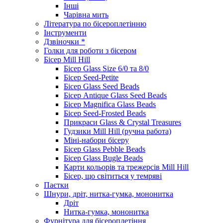
Інші
Чарівна мить
Література по бісероплетінню
Інструменти
Дзвіночки *
Голки для роботи з бісером
Бісер Mill Hill
Бісер Glass Size 6/0 та 8/0
Бісер Seed-Petite
Бісер Glass Seed Beads
Бісер Antique Glass Seed Beads
Бісер Magnifica Glass Beads
Бісер Seed-Frosted Beads
Прикраси Glass & Crystal Treasures
Гудзики Mill Hill (ручна работа)
Міні-набори бісеру
Бісер Glass Pebble Beads
Бісер Glass Bugle Beads
Карти кольорів та трежерсів Mill Hill
Бісер, що світиться у темряві
Паєтки
Шнури, дріт, нитка-гумка, мононитка
Дріт
Нитка-гумка, мононитка
Фурнітура для бісероплетіння