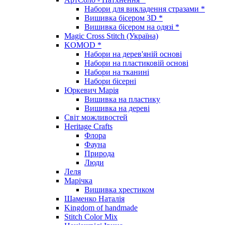
Набори для викладення стразами *
Вишивка бісером 3D *
Вишивка бісером на одязі *
Magic Cross Stitch (Україна)
KOMOD *
Набори на дерев'яній основі
Набори на пластиковій основі
Набори на тканині
Набори бісерні
Юркевич Марія
Вишивка на пластику
Вишивка на дереві
Світ можливостей
Heritage Crafts
Флора
Фауна
Природа
Люди
Леля
Марічка
Вишивка хрестиком
Шаменко Наталія
Kingdom of handmade
Stitch Color Mix