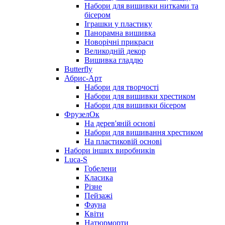
Набори для вишивки нитками та
бісером
Іграшки у пластику
Панорамна вишивка
Новорічні прикраси
Великодній декор
Вишивка гладдю
Butterfly
Абрис-Арт
Набори для творчості
Набори для вишивки хрестиком
Набори для вишивки бісером
ФрузелОк
На дерев'яній основі
Набори для вишивання хрестиком
На пластиковій основі
Набори інших виробників
Luca-S
Гобелени
Класика
Різне
Пейзажі
Фауна
Квіти
Натюрморти