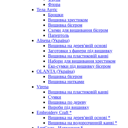
Флора
Тела Артіс
Брошки
Вишивка хрестиком
Вишивка бісером
Схеми для вишивання бісером
Папертоль
Alisena (Україна)
Вишивка на дерев'яній основі
Заготовки з фанери під вишивку
Вишивка на пластиковій канві
Набори для вишивання хрестиком
Еко-сумки під вишивку бісером
OLANTA (Україна)
Вишивка бісером
Вишивка нитками
Virena
Вишивка на пластиковій канві
Сумки
Вишивка по дереву
Вироби під вишивку
Embroidery Craft *
Вишивка на дерев'яній основі *
Вишивка на водорозчинній канві *
АртСоло - Натхнення *