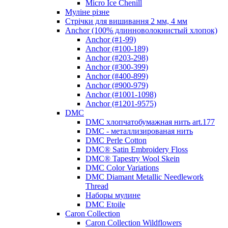
Micro Ice Chenill
Муліне різне
Стрічки для вишивання 2 мм, 4 мм
Anchor (100% длинноволокнистый хлопок)
Anchor (#1-99)
Anchor (#100-189)
Anchor (#203-298)
Anchor (#300-399)
Anchor (#400-899)
Anchor (#900-979)
Anchor (#1001-1098)
Anchor (#1201-9575)
DMC
DMC хлопчатобумажная нить art.177
DMC - металлизированая нить
DMC Perle Cotton
DMC® Satin Embroidery Floss
DMC® Tapestry Wool Skein
DMC Color Variations
DMC Diamant Metallic Needlework
Thread
Наборы мулине
DMC Etoile
Caron Collection
Caron Collection Wildflowers