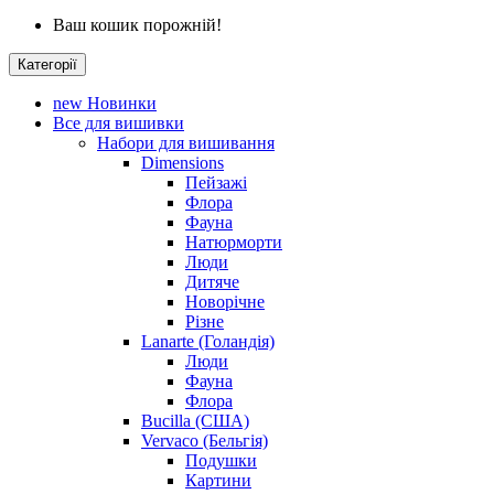
Ваш кошик порожній!
Категорії
new
Новинки
Все для вишивки
Набори для вишивання
Dimensions
Пейзажі
Флора
Фауна
Натюрморти
Люди
Дитяче
Новорічне
Різне
Lanarte (Голандія)
Люди
Фауна
Флора
Bucilla (США)
Vervaco (Бельгія)
Подушки
Картини