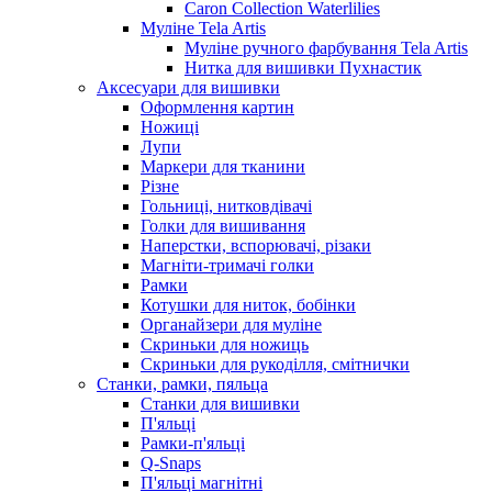
Caron Collection Waterlilies
Муліне Tela Artis
Муліне ручного фарбування Tela Artis
Нитка для вишивки Пухнастик
Аксесуари для вишивки
Оформлення картин
Ножиці
Лупи
Маркери для тканини
Різне
Гольниці, нитковдівачі
Голки для вишивання
Наперстки, вспорювачі, різаки
Магніти-тримачі голки
Рамки
Котушки для ниток, бобінки
Органайзери для муліне
Скриньки для ножиць
Скриньки для рукоділля, смітнички
Станки, рамки, пяльца
Станки для вишивки
П'яльці
Рамки-п'яльці
Q-Snaps
П'яльці магнітні