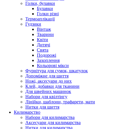
Голки, булавки
Булавки
Голки різні
Термоаплікації
Гудзики
Вінтаж
Тварини
Квіти
Дитячі
Свята
Подорожі
Захоплення
Кольорові мікси
Фурнітура для сумок, шкатулок
Допоміжне для шиття
Ножі, аксесуари до них
Клей, добавки для тканини
Для швейних машинок
Набори для квілтінгу
Лінійки, шаблони, трафарети, мати
Нитки для шиття
Килимарство
Набори для килимарства
Аксесуари для килимарства
Нитки для килимарства