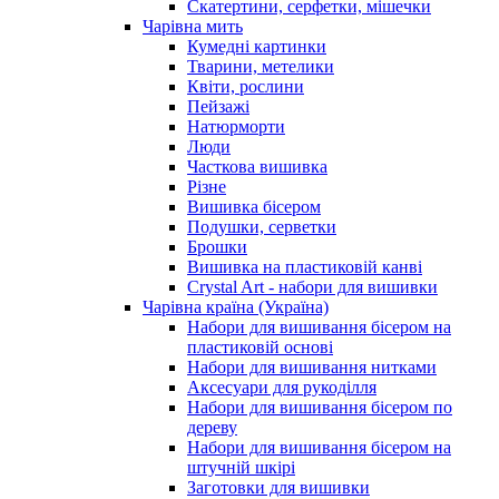
Скатертини, серфетки, мішечки
Чарiвна мить
Кумедні картинки
Тварини, метелики
Квіти, рослини
Пейзажі
Натюрморти
Люди
Часткова вишивка
Різне
Вишивка бісером
Подушки, серветки
Брошки
Вишивка на пластиковій канві
Crystal Art - набори для вишивки
Чарівна країна (Україна)
Набори для вишивання бісером на
пластиковій основі
Набори для вишивання нитками
Аксесуари для рукоділля
Набори для вишивання бісером по
дереву
Набори для вишивання бісером на
штучній шкірі
Заготовки для вишивки