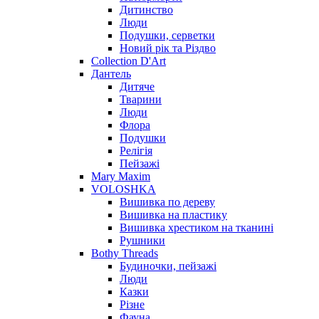
Дитинство
Люди
Подушки, серветки
Новий рік та Різдво
Collection D'Art
Дантель
Дитяче
Тварини
Люди
Флора
Подушки
Релігія
Пейзажі
Mary Maxim
VOLOSHKA
Вишивка по дереву
Вишивка на пластику
Вишивка хрестиком на тканині
Рушники
Bothy Threads
Будиночки, пейзажі
Люди
Казки
Різне
Фауна