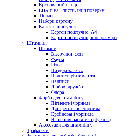
Крепований папір
ЕВА піна - листи, інші поверхні
Тішью
Набори картону
Картон поштучно
Картон поштучно, А4
Картон поштучно, інші розміри
Штампінг
Штампи
Візерунки, фон
Фауна
Різне
Поздоровляємо
Надписи різноманітні
Надписи
Любов, дружба
Флора
Фарба для штампінгу
Пігментні чорнила
Дистресингові чорнила
Крейдовані чорнила
На основі барвника (dye ink)
Аксесуари для штампінгу
Трафарети
Заготовки для альбомів, блокнотів