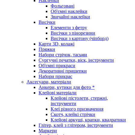
Наклейки
Фольговані
Об'ємні наклейки
Звичайні наклейки
Висічки
Елементи з фетру
Висічки з пінорезини
Висічки з картону (чіпборд)
Карти 3D, колажі
Пряжки
Набори стрічок, тасьми
Сургучні печатки, віск, інструменти
Об'ємні прикраси
Декоративні прищепки
Набори прикрас
Аксесуари, матеріали
Анкери, кутики для фото *
Клейові матеріали
Клейові пістолети, стержні,
інструменти
Клеї різного призначення
Скотч, клейкі стрічки
Клейові аркуші, крапки, квадратики
Глітер, клей з глітером, інструменти
Маркери