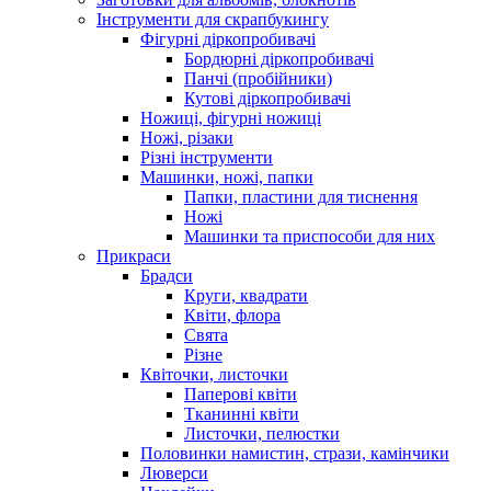
Інструменти для скрапбукингу
Фігурні діркопробивачі
Бордюрні діркопробивачі
Панчі (пробійники)
Кутові діркопробивачі
Ножиці, фігурні ножиці
Ножі, різаки
Різні інструменти
Машинки, ножі, папки
Папки, пластини для тиснення
Ножі
Машинки та приспособи для них
Прикраси
Брадси
Круги, квадрати
Квіти, флора
Свята
Різне
Квіточки, листочки
Паперові квіти
Тканинні квіти
Листочки, пелюстки
Половинки намистин, стрази, камінчики
Люверси