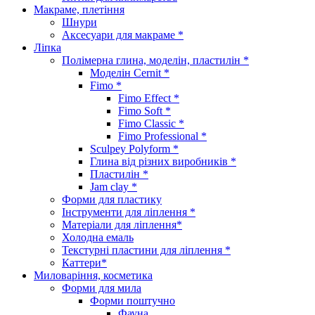
Макраме, плетіння
Шнури
Аксесуари для макраме *
Ліпка
Полімерна глина, моделін, пластилін *
Моделін Cernit *
Fimo *
Fimo Effect *
Fimo Soft *
Fimo Classic *
Fimo Professional *
Sculpey Polyform *
Глина від різних виробників *
Пластилін *
Jam clay *
Форми для пластику
Інструменти для ліплення *
Матеріали для ліплення*
Холодна емаль
Текстурні пластини для ліплення *
Каттери*
Миловаріння, косметика
Форми для мила
Форми поштучно
Фауна