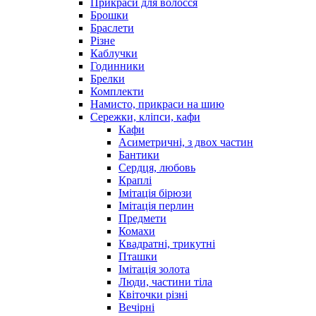
Прикраси для волосся
Брошки
Браслети
Різне
Каблучки
Годинники
Брелки
Комплекти
Намисто, прикраси на шию
Сережки, кліпси, кафи
Кафи
Асиметричні, з двох частин
Бантики
Сердця, любовь
Краплі
Імітація бірюзи
Імітація перлин
Предмети
Комахи
Квадратні, трикутні
Пташки
Імітація золота
Люди, частини тіла
Квіточки різні
Вечірні