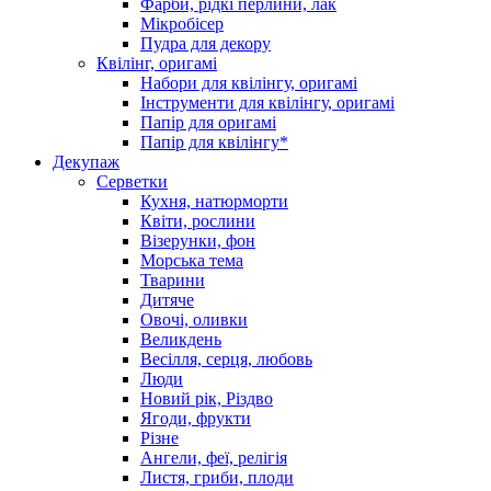
Фарби, рідкі перлини, лак
Мікробісер
Пудра для декору
Квілінг, оригамі
Набори для квілінгу, оригамі
Інструменти для квілінгу, оригамі
Папір для оригамі
Папір для квілінгу*
Декупаж
Серветки
Кухня, натюрморти
Квіти, рослини
Візерунки, фон
Морська тема
Тварини
Дитяче
Овочі, оливки
Великдень
Весілля, серця, любовь
Люди
Новий рік, Різдво
Ягоди, фрукти
Різне
Ангели, феї, релігія
Листя, гриби, плоди