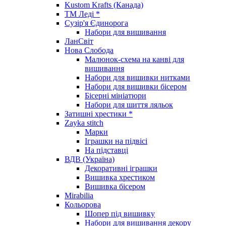
Kustom Krafts (Канада)
ТМ Леді *
Сузір'я Єдинорога
Набори для вишивання
ЛанСвіт
Нова Слобода
Малюнок-схема на канві для
вишивання
Набори для вишивки нитками
Набори для вишивки бісером
Бісерні мініатюри
Набори для шиття ляльок
Затишні хрестики *
Zayka stitch
Марки
Іграшки на підвісі
На підставці
ВДВ (Україна)
Декоративні іграшки
Вишивка хрестиком
Вишивка бісером
Mirabilia
Кольорова
Шопер під вишивку
Набори для вишивання декору