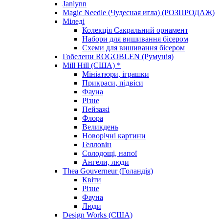
Janlynn
Magic Needle (Чудесная игла) (РОЗПРОДАЖ)
Міледі
Колекція Сакральний орнамент
Набори для вишивання бісером
Схеми для вишивання бісером
Гобелени ROGOBLEN (Румунія)
Mill Hill (США) *
Мініатюри, іграшки
Прикраси, підвіси
Фауна
Різне
Пейзажі
Флора
Великдень
Новорічні картини
Гелловін
Солодощі, напої
Ангели, люди
Thea Gouverneur (Голандія)
Квіти
Різне
Фауна
Люди
Design Works (США)