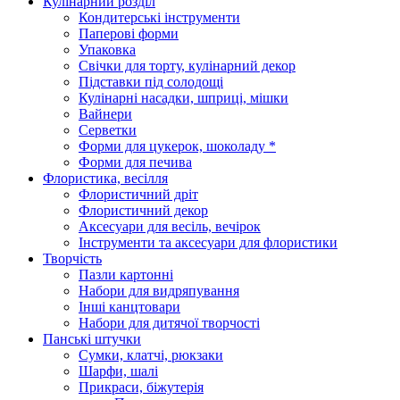
Кулінарний розділ
Кондитерські інструменти
Паперові форми
Упаковка
Свічки для торту, кулінарний декор
Підставки під солодощі
Кулінарні насадки, шприці, мішки
Вайнери
Серветки
Форми для цукерок, шоколаду *
Форми для печива
Флористика, весілля
Флористичний дріт
Флористичний декор
Аксесуари для весіль, вечірок
Інструменти та аксесуари для флористики
Творчість
Пазли картонні
Набори для видряпування
Інші канцтовари
Набори для дитячої творчості
Панські штучки
Сумки, клатчі, рюкзаки
Шарфи, шалі
Прикраси, біжутерія