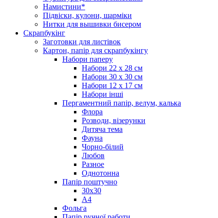
Намистини*
Підвіски, кулони, шарміки
Нитки для вышивки бисером
Скрапбукінг
Заготовки для листівок
Картон, папір для скрапбукінгу
Набори паперу
Набори 22 х 28 см
Набори 30 х 30 см
Набори 12 х 17 см
Набори інші
Пергаментний папір, велум, калька
Флора
Розводи, візерунки
Дитяча тема
Фауна
Чорно-білий
Любов
Разное
Однотонна
Папір поштучно
30х30
А4
Фольга
Папір ручної работи