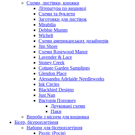
Схеми, листівки, книжки
Література по вишивці
Схеми та буклети
Заготовки для листівок
Mirabilia
Debbie Mumm
Wichelt
Схеми американських дизайнерів
Jim Shore
Cхеми Rosewood Manor
Lavender & Lace
Stoney Creek
Cottage Garden Samplings
Glendon Place
Alessandra Adelaide Needleworks
Ink Circles
Blackbird Designs
Just Nan
Вікторія Попович
Друковані схеми
Паки
Вироби з місцем для вишивки
Бісер, бісероплетіння
Набори для бісероплетіння
Ріоліс (Росія)