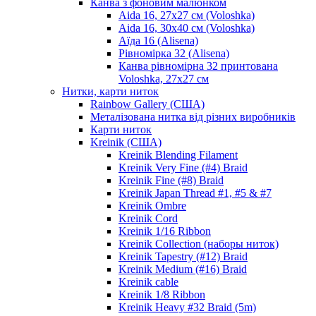
Канва з фоновим малюнком
Aida 16, 27х27 см (Voloshka)
Aida 16, 30х40 см (Voloshka)
Аїда 16 (Alisena)
Рівномірка 32 (Alisena)
Канва рівномірна 32 принтована
Voloshka, 27х27 см
Нитки, карти ниток
Rainbow Gallery (США)
Металізована нитка від різних виробників
Карти ниток
Kreinik (США)
Kreinik Blending Filament
Kreinik Very Fine (#4) Braid
Kreinik Fine (#8) Braid
Kreinik Japan Thread #1, #5 & #7
Kreinik Ombre
Kreinik Cord
Kreinik 1/16 Ribbon
Kreinik Collection (наборы ниток)
Kreinik Tapestry (#12) Braid
Kreinik Medium (#16) Braid
Kreinik cable
Kreinik 1/8 Ribbon
Kreinik Heavy #32 Braid (5m)