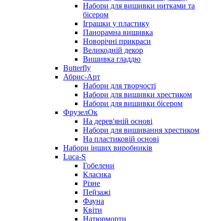
Набори для вишивки нитками та
бісером
Іграшки у пластику
Панорамна вишивка
Новорічні прикраси
Великодній декор
Вишивка гладдю
Butterfly
Абрис-Арт
Набори для творчості
Набори для вишивки хрестиком
Набори для вишивки бісером
ФрузелОк
На дерев'яній основі
Набори для вишивання хрестиком
На пластиковій основі
Набори інших виробників
Luca-S
Гобелени
Класика
Різне
Пейзажі
Фауна
Квіти
Натюрморти