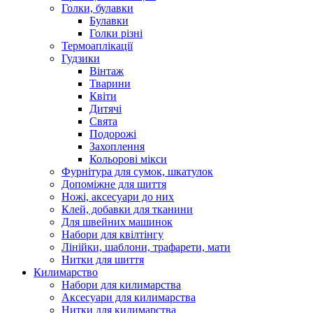
Голки, булавки
Булавки
Голки різні
Термоаплікації
Гудзики
Вінтаж
Тварини
Квіти
Дитячі
Свята
Подорожі
Захоплення
Кольорові мікси
Фурнітура для сумок, шкатулок
Допоміжне для шиття
Ножі, аксесуари до них
Клей, добавки для тканини
Для швейних машинок
Набори для квілтінгу
Лінійки, шаблони, трафарети, мати
Нитки для шиття
Килимарство
Набори для килимарства
Аксесуари для килимарства
Нитки для килимарства