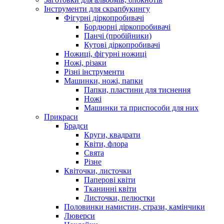
Інструменти для скрапбукингу
Фігурні діркопробивачі
Бордюрні діркопробивачі
Панчі (пробійники)
Кутові діркопробивачі
Ножиці, фігурні ножиці
Ножі, різаки
Різні інструменти
Машинки, ножі, папки
Папки, пластини для тиснення
Ножі
Машинки та приспособи для них
Прикраси
Брадси
Круги, квадрати
Квіти, флора
Свята
Різне
Квіточки, листочки
Паперові квіти
Тканинні квіти
Листочки, пелюстки
Половинки намистин, стрази, камінчики
Люверси