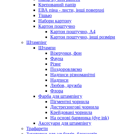
Крепований папір
ЕВА піна - листи, інші поверхні
Тішью
Набори картону
Картон поштучно
Картон поштучно, А4
Картон поштучно, інші розміри
Штампінг
Штампи
Візерунки, фон
Фауна
Різне
Поздоровляємо
Надписи різноманітні
Надписи
Любов, дружба
Флора
Фарба для штампінгу
Пігментні чорнила
Дистресингові чорнила
Крейдовані чорнила
На основі барвника (dye ink)
Аксесуари для штампінгу
Трафарети
Заготовки для альбомів, блокнотів