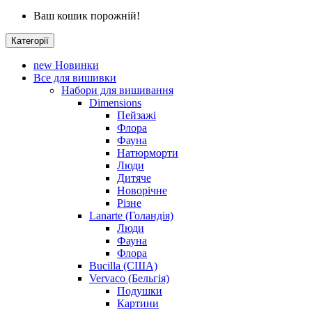
Ваш кошик порожній!
Категорії
new
Новинки
Все для вишивки
Набори для вишивання
Dimensions
Пейзажі
Флора
Фауна
Натюрморти
Люди
Дитяче
Новорічне
Різне
Lanarte (Голандія)
Люди
Фауна
Флора
Bucilla (США)
Vervaco (Бельгія)
Подушки
Картини