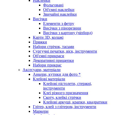
Наклейки
Фольговані
Об'ємні наклейки
Звичайні наклейки
Висічки
Елементи з фетру
Висічки з пінорезини
Висічки з картону (чіпборд)
Карти 3D, колажі
Пряжки
Набори стрічок, тасьми
Сургучні печатки, віск, інструменти
Об'ємні прикраси
Декоративні прищепки
Набори прикрас
Аксесуари, матеріали
Анкери, кутики для фото *
Клейові матеріали
Клейові пістолети, стержні,
інструменти
Клеї різного призначення
Скотч, клейкі стрічки
Клейові аркуші, крапки, квадратики
Глітер, клей з глітером, інструменти
Маркери