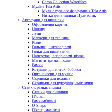
Caron Collection Waterlilies
Муліне Tela Artis
Муліне ручного фарбування Tela Artis
Нитка для вишивки Пухнастик
Аксесуари для вишивки
Оформлення картин
Ножиці
Лупи
Маркери для тканини
Різне
Гольниці, нитковдівачі
Голки для вишивання
Наперстки, вспорювачі, різаки
Магніти-тримачі голки
Рамки
Котушки для ниток, бобінки
Органайзери для муліне
Скриньки для ножиць
Скриньки для рукоділля, смітнички
Станки, рамки, пяльца
Станки для вишивки
П'яльці
Рамки-п'яльці
Q-Snaps
П'яльці магнітні