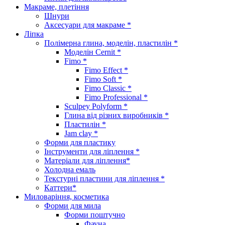
Макраме, плетіння
Шнури
Аксесуари для макраме *
Ліпка
Полімерна глина, моделін, пластилін *
Моделін Cernit *
Fimo *
Fimo Effect *
Fimo Soft *
Fimo Classic *
Fimo Professional *
Sculpey Polyform *
Глина від різних виробників *
Пластилін *
Jam clay *
Форми для пластику
Інструменти для ліплення *
Матеріали для ліплення*
Холодна емаль
Текстурні пластини для ліплення *
Каттери*
Миловаріння, косметика
Форми для мила
Форми поштучно
Фауна