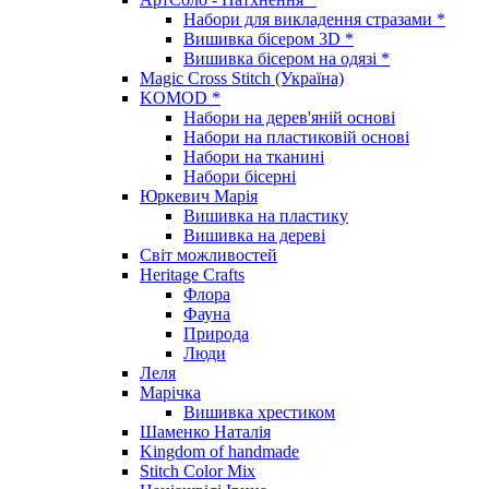
Набори для викладення стразами *
Вишивка бісером 3D *
Вишивка бісером на одязі *
Magic Cross Stitch (Україна)
KOMOD *
Набори на дерев'яній основі
Набори на пластиковій основі
Набори на тканині
Набори бісерні
Юркевич Марія
Вишивка на пластику
Вишивка на дереві
Світ можливостей
Heritage Crafts
Флора
Фауна
Природа
Люди
Леля
Марічка
Вишивка хрестиком
Шаменко Наталія
Kingdom of handmade
Stitch Color Mix