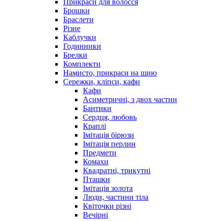
Прикраси для волосся
Брошки
Браслети
Різне
Каблучки
Годинники
Брелки
Комплекти
Намисто, прикраси на шию
Сережки, кліпси, кафи
Кафи
Асиметричні, з двох частин
Бантики
Сердця, любовь
Краплі
Імітація бірюзи
Імітація перлин
Предмети
Комахи
Квадратні, трикутні
Пташки
Імітація золота
Люди, частини тіла
Квіточки різні
Вечірні