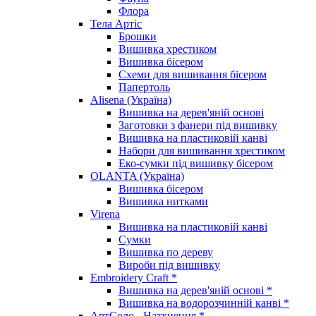
Флора
Тела Артіс
Брошки
Вишивка хрестиком
Вишивка бісером
Схеми для вишивання бісером
Папертоль
Alisena (Україна)
Вишивка на дерев'яній основі
Заготовки з фанери під вишивку
Вишивка на пластиковій канві
Набори для вишивання хрестиком
Еко-сумки під вишивку бісером
OLANTA (Україна)
Вишивка бісером
Вишивка нитками
Virena
Вишивка на пластиковій канві
Сумки
Вишивка по дереву
Вироби під вишивку
Embroidery Craft *
Вишивка на дерев'яній основі *
Вишивка на водорозчинній канві *
АртСоло - Натхнення *