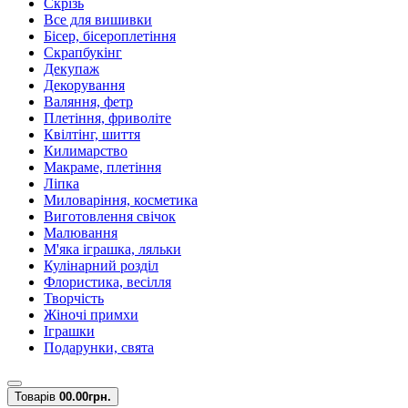
Скрізь
Все для вишивки
Бісер, бісероплетіння
Скрапбукінг
Декупаж
Декорування
Валяння, фетр
Плетіння, фриволіте
Квілтінг, шиття
Килимарство
Макраме, плетіння
Ліпка
Миловаріння, косметика
Виготовлення свічок
Малювання
М'яка іграшка, ляльки
Кулінарний розділ
Флористика, весілля
Творчість
Жіночі примхи
Іграшки
Подарунки, свята
Товарів
0
0.00грн.