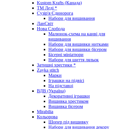
Kustom Krafts (Канада)
ТМ Леді *
Сузір'я Єдинорога
Набори для вишивання
ЛанСвіт
Нова Слобода
Малюнок-схема на канві для
вишивання
Набори для вишивки нитками
Набори для вишивки бісером
Бісерні мініатюри
Набори для шиття ляльок
Затишні хрестики *
Zayka stitch
Марки
Іграшки на підвісі
На підставці
ВДВ (Україна)
Декоративні іграшки
Вишивка хрестиком
Вишивка бісером
Mirabilia
Кольорова
Шопер під вишивку
Набори для вишивання декору