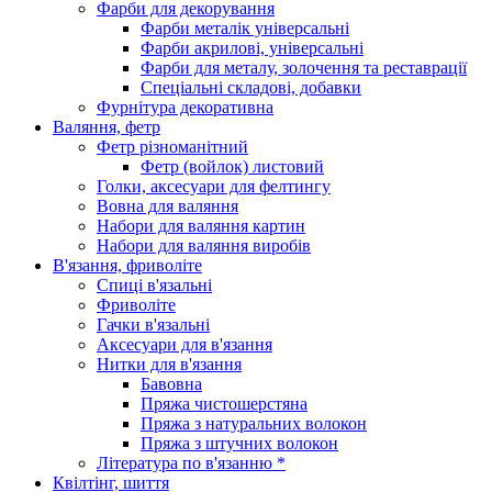
Фарби для декорування
Фарби металік універсальні
Фарби акрилові, універсальні
Фарби для металу, золочення та реставрації
Спеціальні складові, добавки
Фурнітура декоративна
Валяння, фетр
Фетр різноманітний
Фетр (войлок) листовий
Голки, аксесуари для фелтингу
Вовна для валяння
Набори для валяння картин
Набори для валяння виробів
В'язання, фриволіте
Спиці в'язальні
Фриволіте
Гачки в'язальні
Аксесуари для в'язання
Нитки для в'язання
Бавовна
Пряжа чистошерстяна
Пряжа з натуральних волокон
Пряжа з штучних волокон
Література по в'язанню *
Квілтінг, шиття