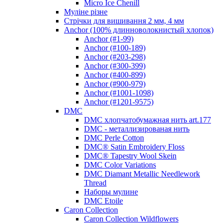
Micro Ice Chenill
Муліне різне
Стрічки для вишивання 2 мм, 4 мм
Anchor (100% длинноволокнистый хлопок)
Anchor (#1-99)
Anchor (#100-189)
Anchor (#203-298)
Anchor (#300-399)
Anchor (#400-899)
Anchor (#900-979)
Anchor (#1001-1098)
Anchor (#1201-9575)
DMC
DMC хлопчатобумажная нить art.177
DMC - металлизированая нить
DMC Perle Cotton
DMC® Satin Embroidery Floss
DMC® Tapestry Wool Skein
DMC Color Variations
DMC Diamant Metallic Needlework
Thread
Наборы мулине
DMC Etoile
Caron Collection
Caron Collection Wildflowers