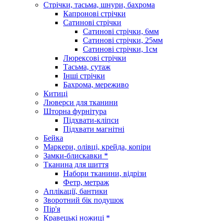
Стрічки, тасьма, шнури, бахрома
Капронові стрічки
Сатинові стрічки
Сатинові стрічки, 6мм
Сатинові стрічки, 25мм
Сатинові стрічки, 1см
Люрексові стрічки
Тасьма, сутаж
Інші стрічки
Бахрома, мереживо
Китиці
Люверси для тканини
Шторна фурнітура
Підхвати-кліпси
Підхвати магнітні
Бейка
Маркери, олівці, крейда, копіри
Замки-блискавки *
Тканина для шиття
Набори тканини, відрізи
Фетр, метраж
Аплікації, бантики
Зворотний бік подушок
Пір'я
Кравецькі ножиці *