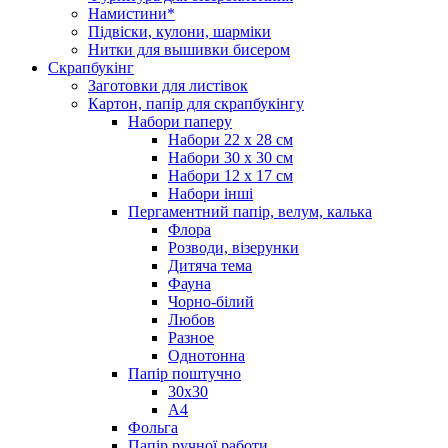
Намистини*
Підвіски, кулони, шарміки
Нитки для вышивки бисером
Скрапбукінг
Заготовки для листівок
Картон, папір для скрапбукінгу
Набори паперу
Набори 22 х 28 см
Набори 30 х 30 см
Набори 12 х 17 см
Набори інші
Пергаментний папір, велум, калька
Флора
Розводи, візерунки
Дитяча тема
Фауна
Чорно-білий
Любов
Разное
Однотонна
Папір поштучно
30х30
А4
Фольга
Папір ручної работи