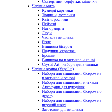
Скатертини, серфетки, мішечки
Чарiвна мить
Кумедні картинки
Тварини, метелики
Квіти, рослини
Пейзажі
Натюрморти
Люди
Часткова вишивка
Різне
Вишивка бісером
Подушки, серветки
Брошки
Вишивка на пластиковій канві
Crystal Art - набори для вишивки
Чарівна країна (Україна)
Набори для вишивання бісером на
пластиковій основі
Набори для вишивання нитками
Аксесуари для рукоділля
Набори для вишивання бісером по
дереву
Набори для вишивання бісером на
штучній шкірі
Заготовки для вишивки