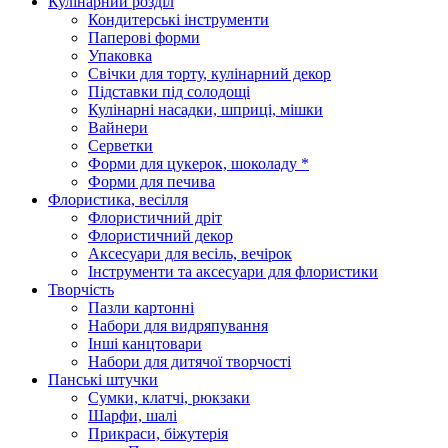
Кулінарний розділ
Кондитерські інструменти
Паперові форми
Упаковка
Свічки для торту, кулінарний декор
Підставки під солодощі
Кулінарні насадки, шприці, мішки
Вайнери
Серветки
Форми для цукерок, шоколаду *
Форми для печива
Флористика, весілля
Флористичний дріт
Флористичний декор
Аксесуари для весіль, вечірок
Інструменти та аксесуари для флористики
Творчість
Пазли картонні
Набори для видряпування
Інші канцтовари
Набори для дитячої творчості
Панські штучки
Сумки, клатчі, рюкзаки
Шарфи, шалі
Прикраси, біжутерія