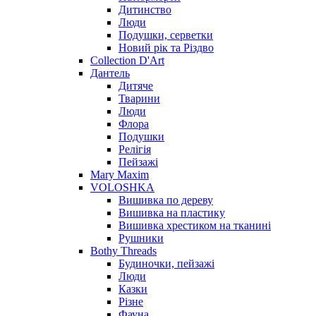
Дитинство
Люди
Подушки, серветки
Новий рік та Різдво
Collection D'Art
Дантель
Дитяче
Тварини
Люди
Флора
Подушки
Релігія
Пейзажі
Mary Maxim
VOLOSHKA
Вишивка по дереву
Вишивка на пластику
Вишивка хрестиком на тканині
Рушники
Bothy Threads
Будиночки, пейзажі
Люди
Казки
Різне
Фауна