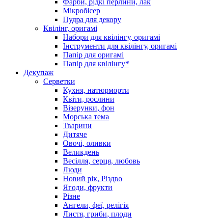
Фарби, рідкі перлини, лак
Мікробісер
Пудра для декору
Квілінг, оригамі
Набори для квілінгу, оригамі
Інструменти для квілінгу, оригамі
Папір для оригамі
Папір для квілінгу*
Декупаж
Серветки
Кухня, натюрморти
Квіти, рослини
Візерунки, фон
Морська тема
Тварини
Дитяче
Овочі, оливки
Великдень
Весілля, серця, любовь
Люди
Новий рік, Різдво
Ягоди, фрукти
Різне
Ангели, феї, релігія
Листя, гриби, плоди