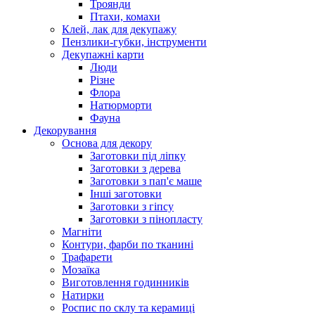
Троянди
Птахи, комахи
Клей, лак для декупажу
Пензлики-губки, інструменти
Декупажні карти
Люди
Різне
Флора
Натюрморти
Фауна
Декорування
Основа для декору
Заготовки під ліпку
Заготовки з дерева
Заготовки з пап'є маше
Інші заготовки
Заготовки з гіпсу
Заготовки з пінопласту
Магніти
Контури, фарби по тканині
Трафарети
Мозаїка
Виготовлення годинників
Натирки
Роспис по склу та керамиці