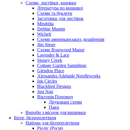
Схеми, листівки, книжки
Література по вишивці
Схеми та буклети
Заготовки для листівок
Mirabilia
Debbie Mumm
Wichelt
Схеми американських дизайнерів
Jim Shore
Cхеми Rosewood Manor
Lavender & Lace
Stoney Creek
Cottage Garden Samplings
Glendon Place
Alessandra Adelaide Needleworks
Ink Circles
Blackbird Designs
Just Nan
Вікторія Попович
Друковані схеми
Паки
Вироби з місцем для вишивки
Бісер, бісероплетіння
Набори для бісероплетіння
Ріоліс (Росія)