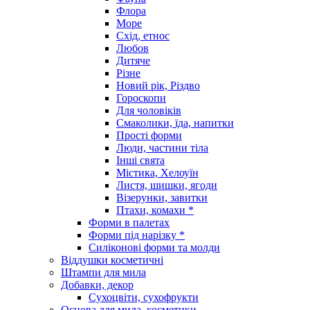
Флора
Море
Схід, етнос
Любов
Дитяче
Різне
Новий рік, Різдво
Гороскопи
Для чоловіків
Смаколики, їда, напитки
Прості форми
Люди, частини тіла
Інші свята
Містика, Хелоуїн
Листя, шишки, ягоди
Візерунки, завитки
Птахи, комахи *
Форми в палетах
Форми під нарізку *
Силіконові форми та молди
Віддушки косметичні
Штампи для мила
Добавки, декор
Сухоцвіти, сухофрукти
Основа для мила, косметики