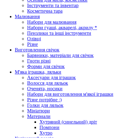
Інструменти та інвентар
Косметична тара
Малювання
Набори для малювання
Набори гуаші, акварелі, акрилу *
Пензлики та інші інструменти
Олівці
Різне
Виготовлення свічок
Барвники, матеріали для свічок
Гноти різні
Форми для свічок
М'яка іграшка, ляльки
Аксесуари для іграшок
Волосся для ляльок
Оченята, носики
Набори для виготовлення м'якої іграшки
Різне потрібне :)
Голки для ляльок
Мініатюри
Материали
Хутряний (синельний) дріт
Помпони
Хутро