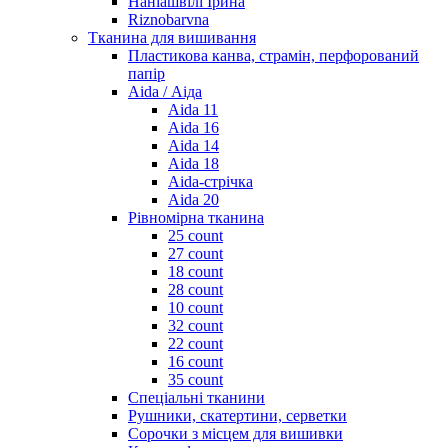
Наніашвілі Ірина
Riznobarvna
Тканина для вишивання
Пластикова канва, страмін, перфорований
папір
Aida / Аіда
Aida 11
Aida 16
Aida 14
Aida 18
Aida-стрічка
Aida 20
Рівномірна тканина
25 count
27 count
18 count
28 count
10 count
32 count
22 count
16 count
35 count
Спеціальні тканини
Рушники, скатертини, серветки
Сорочки з місцем для вишивки