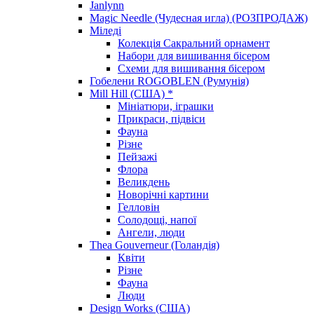
Janlynn
Magic Needle (Чудесная игла) (РОЗПРОДАЖ)
Міледі
Колекція Сакральний орнамент
Набори для вишивання бісером
Схеми для вишивання бісером
Гобелени ROGOBLEN (Румунія)
Mill Hill (США) *
Мініатюри, іграшки
Прикраси, підвіси
Фауна
Різне
Пейзажі
Флора
Великдень
Новорічні картини
Гелловін
Солодощі, напої
Ангели, люди
Thea Gouverneur (Голандія)
Квіти
Різне
Фауна
Люди
Design Works (США)