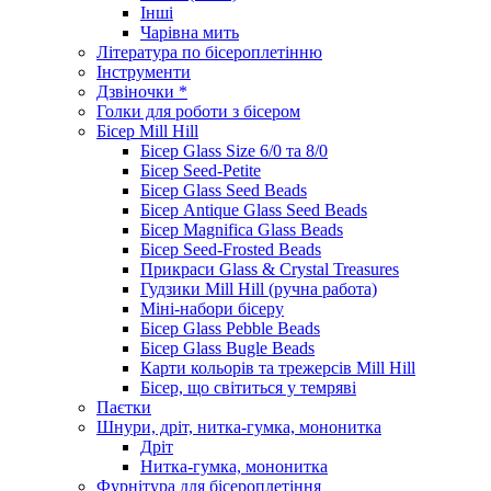
Інші
Чарівна мить
Література по бісероплетінню
Інструменти
Дзвіночки *
Голки для роботи з бісером
Бісер Mill Hill
Бісер Glass Size 6/0 та 8/0
Бісер Seed-Petite
Бісер Glass Seed Beads
Бісер Antique Glass Seed Beads
Бісер Magnifica Glass Beads
Бісер Seed-Frosted Beads
Прикраси Glass & Crystal Treasures
Гудзики Mill Hill (ручна работа)
Міні-набори бісеру
Бісер Glass Pebble Beads
Бісер Glass Bugle Beads
Карти кольорів та трежерсів Mill Hill
Бісер, що світиться у темряві
Паєтки
Шнури, дріт, нитка-гумка, мононитка
Дріт
Нитка-гумка, мононитка
Фурнітура для бісероплетіння