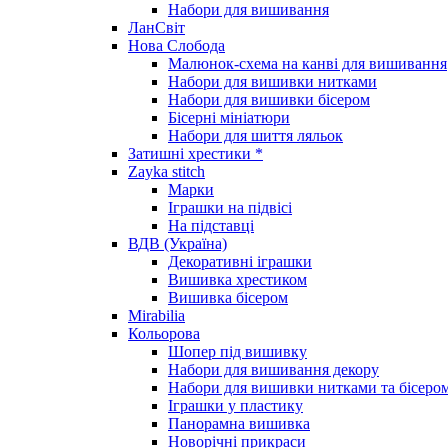
Набори для вишивання
ЛанСвіт
Нова Слобода
Малюнок-схема на канві для вишивання
Набори для вишивки нитками
Набори для вишивки бісером
Бісерні мініатюри
Набори для шиття ляльок
Затишні хрестики *
Zayka stitch
Марки
Іграшки на підвісі
На підставці
ВДВ (Україна)
Декоративні іграшки
Вишивка хрестиком
Вишивка бісером
Mirabilia
Кольорова
Шопер під вишивку
Набори для вишивання декору
Набори для вишивки нитками та бісеро
Іграшки у пластику
Панорамна вишивка
Новорічні прикраси