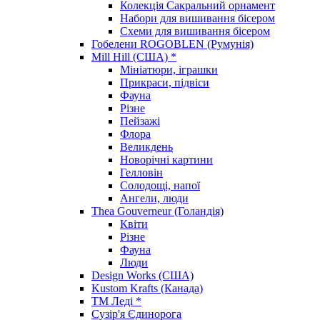
Колекція Сакральний орнамент
Набори для вишивання бісером
Схеми для вишивання бісером
Гобелени ROGOBLEN (Румунія)
Mill Hill (США) *
Мініатюри, іграшки
Прикраси, підвіси
Фауна
Різне
Пейзажі
Флора
Великдень
Новорічні картини
Гелловін
Солодощі, напої
Ангели, люди
Thea Gouverneur (Голандія)
Квіти
Різне
Фауна
Люди
Design Works (США)
Kustom Krafts (Канада)
ТМ Леді *
Сузір'я Єдинорога