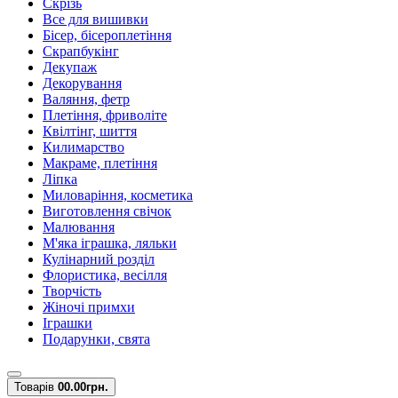
Скрізь
Все для вишивки
Бісер, бісероплетіння
Скрапбукінг
Декупаж
Декорування
Валяння, фетр
Плетіння, фриволіте
Квілтінг, шиття
Килимарство
Макраме, плетіння
Ліпка
Миловаріння, косметика
Виготовлення свічок
Малювання
М'яка іграшка, ляльки
Кулінарний розділ
Флористика, весілля
Творчість
Жіночі примхи
Іграшки
Подарунки, свята
Товарів
0
0.00грн.