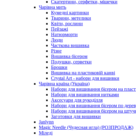
Скатертини, серфетки, мішечки
Чарiвна мить
Кумедні картинки
Тварини, метелики
Квіти, рослини
Пейзажі
Натюрморти
Люди
Часткова вишивка
Різне
Вишивка бісером
Подушки, серветки
Брошки
Вишивка на пластиковій канві
Crystal Art - набори для вишивки
Чарівна країна (Україна)
Набори для вишивання бісером на пласт
Набори для вишивання нитками
Аксесуари для рукоділля
Набори для вишивання бісером по дерев
Набори для вишивання бісером на штучн
Заготовки для вишивки
Janlynn
Magic Needle (Чудесная игла) (РОЗПРОДАЖ)
Міледі