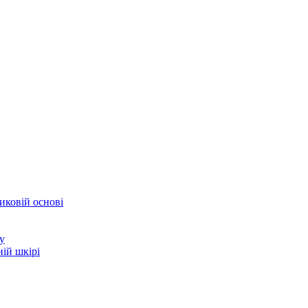
иковій основі
у
ій шкірі