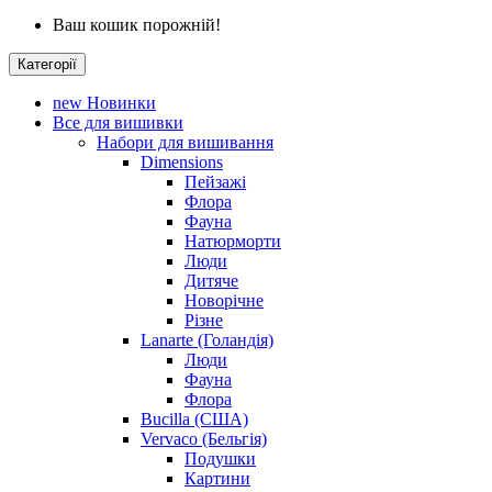
Ваш кошик порожній!
Категорії
new
Новинки
Все для вишивки
Набори для вишивання
Dimensions
Пейзажі
Флора
Фауна
Натюрморти
Люди
Дитяче
Новорічне
Різне
Lanarte (Голандія)
Люди
Фауна
Флора
Bucilla (США)
Vervaco (Бельгія)
Подушки
Картини