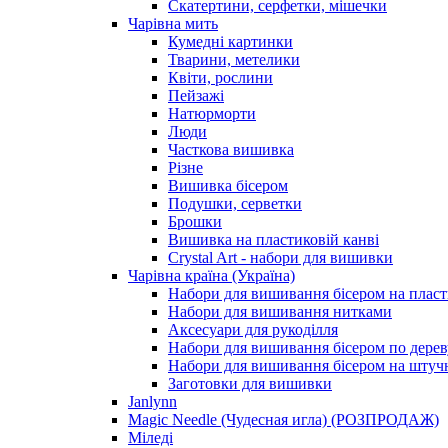
Скатертини, серфетки, мішечки
Чарiвна мить
Кумедні картинки
Тварини, метелики
Квіти, рослини
Пейзажі
Натюрморти
Люди
Часткова вишивка
Різне
Вишивка бісером
Подушки, серветки
Брошки
Вишивка на пластиковій канві
Crystal Art - набори для вишивки
Чарівна країна (Україна)
Набори для вишивання бісером на пласт
Набори для вишивання нитками
Аксесуари для рукоділля
Набори для вишивання бісером по дерев
Набори для вишивання бісером на штучн
Заготовки для вишивки
Janlynn
Magic Needle (Чудесная игла) (РОЗПРОДАЖ)
Міледі