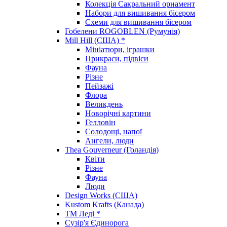
Колекція Сакральний орнамент
Набори для вишивання бісером
Схеми для вишивання бісером
Гобелени ROGOBLEN (Румунія)
Mill Hill (США) *
Мініатюри, іграшки
Прикраси, підвіси
Фауна
Різне
Пейзажі
Флора
Великдень
Новорічні картини
Гелловін
Солодощі, напої
Ангели, люди
Thea Gouverneur (Голандія)
Квіти
Різне
Фауна
Люди
Design Works (США)
Kustom Krafts (Канада)
ТМ Леді *
Сузір'я Єдинорога