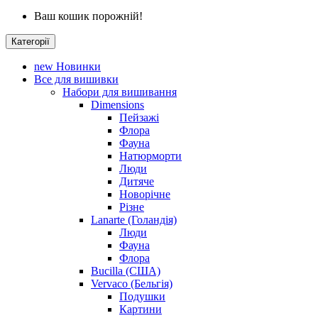
Ваш кошик порожній!
Категорії
new
Новинки
Все для вишивки
Набори для вишивання
Dimensions
Пейзажі
Флора
Фауна
Натюрморти
Люди
Дитяче
Новорічне
Різне
Lanarte (Голандія)
Люди
Фауна
Флора
Bucilla (США)
Vervaco (Бельгія)
Подушки
Картини