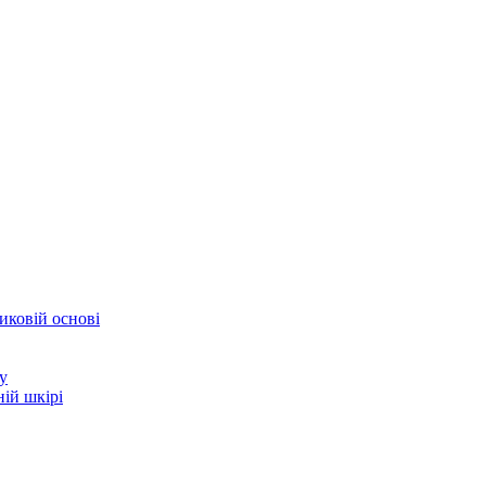
иковій основі
у
ій шкірі