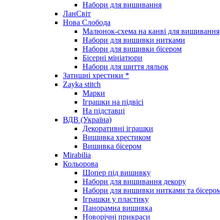
Набори для вишивання
ЛанСвіт
Нова Слобода
Малюнок-схема на канві для вишивання
Набори для вишивки нитками
Набори для вишивки бісером
Бісерні мініатюри
Набори для шиття ляльок
Затишні хрестики *
Zayka stitch
Марки
Іграшки на підвісі
На підставці
ВДВ (Україна)
Декоративні іграшки
Вишивка хрестиком
Вишивка бісером
Mirabilia
Кольорова
Шопер під вишивку
Набори для вишивання декору
Набори для вишивки нитками та бісеро
Іграшки у пластику
Панорамна вишивка
Новорічні прикраси