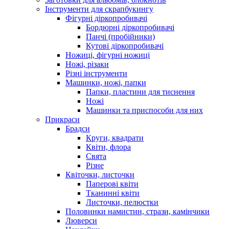
Інструменти для скрапбукингу
Фігурні діркопробивачі
Бордюрні діркопробивачі
Панчі (пробійники)
Кутові діркопробивачі
Ножиці, фігурні ножиці
Ножі, різаки
Різні інструменти
Машинки, ножі, папки
Папки, пластини для тиснення
Ножі
Машинки та приспособи для них
Прикраси
Брадси
Круги, квадрати
Квіти, флора
Свята
Різне
Квіточки, листочки
Паперові квіти
Тканинні квіти
Листочки, пелюстки
Половинки намистин, стрази, камінчики
Люверси