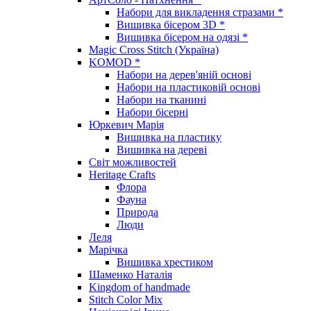
Набори для викладення стразами *
Вишивка бісером 3D *
Вишивка бісером на одязі *
Magic Cross Stitch (Україна)
KOMOD *
Набори на дерев'яній основі
Набори на пластиковій основі
Набори на тканині
Набори бісерні
Юркевич Марія
Вишивка на пластику
Вишивка на дереві
Світ можливостей
Heritage Crafts
Флора
Фауна
Природа
Люди
Леля
Марічка
Вишивка хрестиком
Шаменко Наталія
Kingdom of handmade
Stitch Color Mix