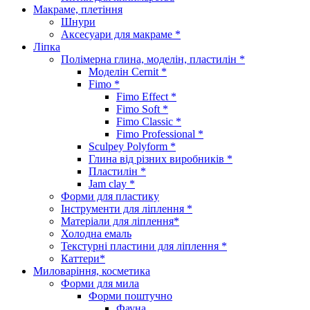
Макраме, плетіння
Шнури
Аксесуари для макраме *
Ліпка
Полімерна глина, моделін, пластилін *
Моделін Cernit *
Fimo *
Fimo Effect *
Fimo Soft *
Fimo Classic *
Fimo Professional *
Sculpey Polyform *
Глина від різних виробників *
Пластилін *
Jam clay *
Форми для пластику
Інструменти для ліплення *
Матеріали для ліплення*
Холодна емаль
Текстурні пластини для ліплення *
Каттери*
Миловаріння, косметика
Форми для мила
Форми поштучно
Фауна