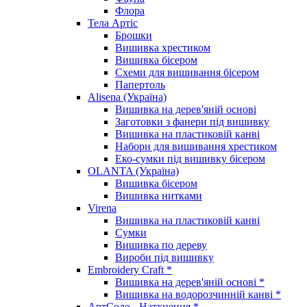
Флора
Тела Артіс
Брошки
Вишивка хрестиком
Вишивка бісером
Схеми для вишивання бісером
Папертоль
Alisena (Україна)
Вишивка на дерев'яній основі
Заготовки з фанери під вишивку
Вишивка на пластиковій канві
Набори для вишивання хрестиком
Еко-сумки під вишивку бісером
OLANTA (Україна)
Вишивка бісером
Вишивка нитками
Virena
Вишивка на пластиковій канві
Сумки
Вишивка по дереву
Вироби під вишивку
Embroidery Craft *
Вишивка на дерев'яній основі *
Вишивка на водорозчинній канві *
АртСоло - Натхнення *