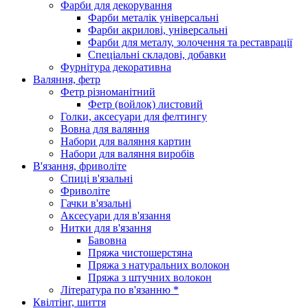
Фарби для декорування
Фарби металік універсальні
Фарби акрилові, універсальні
Фарби для металу, золочення та реставрації
Спеціальні складові, добавки
Фурнітура декоративна
Валяння, фетр
Фетр різноманітний
Фетр (войлок) листовий
Голки, аксесуари для фелтингу
Вовна для валяння
Набори для валяння картин
Набори для валяння виробів
В'язання, фриволіте
Спиці в'язальні
Фриволіте
Гачки в'язальні
Аксесуари для в'язання
Нитки для в'язання
Бавовна
Пряжа чистошерстяна
Пряжа з натуральних волокон
Пряжа з штучних волокон
Література по в'язанню *
Квілтінг, шиття