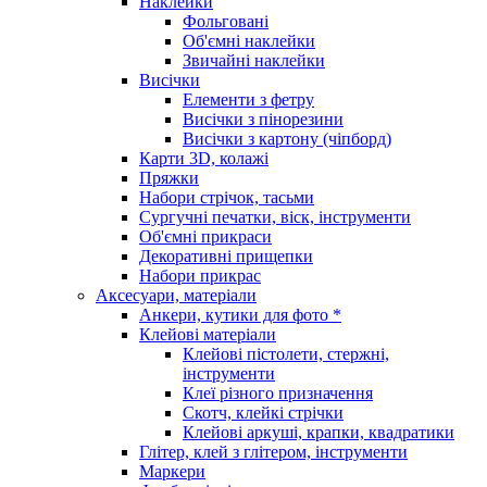
Наклейки
Фольговані
Об'ємні наклейки
Звичайні наклейки
Висічки
Елементи з фетру
Висічки з пінорезини
Висічки з картону (чіпборд)
Карти 3D, колажі
Пряжки
Набори стрічок, тасьми
Сургучні печатки, віск, інструменти
Об'ємні прикраси
Декоративні прищепки
Набори прикрас
Аксесуари, матеріали
Анкери, кутики для фото *
Клейові матеріали
Клейові пістолети, стержні,
інструменти
Клеї різного призначення
Скотч, клейкі стрічки
Клейові аркуші, крапки, квадратики
Глітер, клей з глітером, інструменти
Маркери