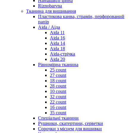
Наніашвілі Ірина
Riznobarvna
Тканина для вишивання
Пластикова канва, страмін, перфорований
папір
Aida / Аіда
Aida 11
Aida 16
Aida 14
Aida 18
Aida-стрічка
Aida 20
Рівномірна тканина
25 count
27 count
18 count
28 count
10 count
32 count
22 count
16 count
35 count
Спеціальні тканини
Рушники, скатертини, серветки
Сорочки з місцем для вишивки