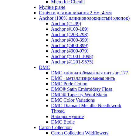
Micro Ice Chenill
Муліне різне
Стрічки для вишивання 2 мм, 4 мм
Anchor (100% длинноволокнистый хлопок)
Anchor (#1-99)
Anchor (#100-189)
Anchor (#203-298)
Anchor (#300-399)
Anchor (#400-899)
Anchor (#900-979)
Anchor (#1001-1098)
Anchor (#1201-9575)
DMC
DMC хлопчатобумажная нить art.177
DMC - металлизированая нить
DMC Perle Cotton
DMC® Satin Embroidery Floss
DMC® Tapestry Wool Skein
DMC Color Variations
DMC Diamant Metallic Needlework
Thread
Наборы мулине
DMC Etoile
Caron Collection
Caron Collection Wildflowers