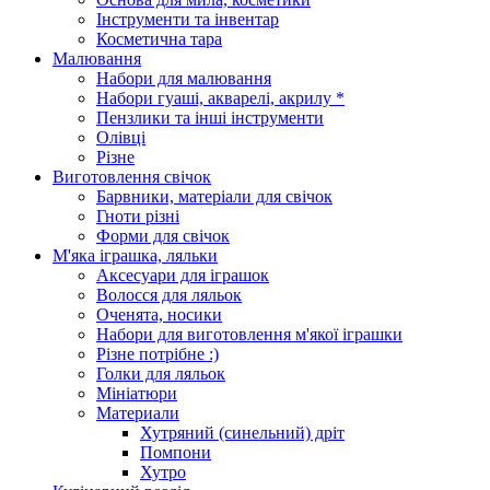
Інструменти та інвентар
Косметична тара
Малювання
Набори для малювання
Набори гуаші, акварелі, акрилу *
Пензлики та інші інструменти
Олівці
Різне
Виготовлення свічок
Барвники, матеріали для свічок
Гноти різні
Форми для свічок
М'яка іграшка, ляльки
Аксесуари для іграшок
Волосся для ляльок
Оченята, носики
Набори для виготовлення м'якої іграшки
Різне потрібне :)
Голки для ляльок
Мініатюри
Материали
Хутряний (синельний) дріт
Помпони
Хутро