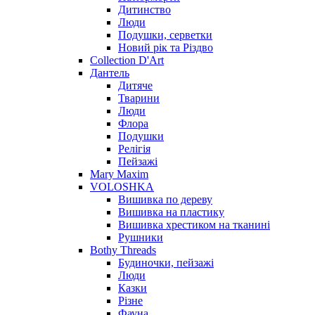
Дитинство
Люди
Подушки, серветки
Новий рік та Різдво
Collection D'Art
Дантель
Дитяче
Тварини
Люди
Флора
Подушки
Релігія
Пейзажі
Mary Maxim
VOLOSHKA
Вишивка по дереву
Вишивка на пластику
Вишивка хрестиком на тканині
Рушники
Bothy Threads
Будиночки, пейзажі
Люди
Казки
Різне
Фауна