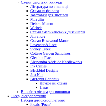
Схеми, листівки, книжки
Література по вишивці
Схеми та буклети
Заготовки для листівок
Mirabilia
Debbie Mumm
Wichelt
Схеми американських дизайнерів
Jim Shore
Cхеми Rosewood Manor
Lavender & Lace
Stoney Creek
Cottage Garden Samplings
Glendon Place
Alessandra Adelaide Needleworks
Ink Circles
Blackbird Designs
Just Nan
Вікторія Попович
Друковані схеми
Паки
Вироби з місцем для вишивки
Бісер, бісероплетіння
Набори для бісероплетіння
Ріоліс (Росія)