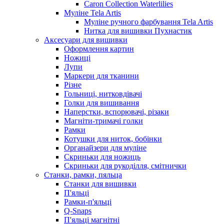
Caron Collection Waterlilies
Муліне Tela Artis
Муліне ручного фарбування Tela Artis
Нитка для вишивки Пухнастик
Аксесуари для вишивки
Оформлення картин
Ножиці
Лупи
Маркери для тканини
Різне
Гольниці, нитковдівачі
Голки для вишивання
Наперстки, вспорювачі, різаки
Магніти-тримачі голки
Рамки
Котушки для ниток, бобінки
Органайзери для муліне
Скриньки для ножиць
Скриньки для рукоділля, смітнички
Станки, рамки, пяльца
Станки для вишивки
П'яльці
Рамки-п'яльці
Q-Snaps
П'яльці магнітні