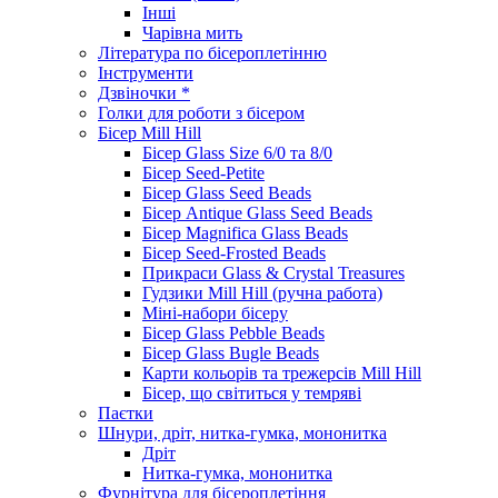
Інші
Чарівна мить
Література по бісероплетінню
Інструменти
Дзвіночки *
Голки для роботи з бісером
Бісер Mill Hill
Бісер Glass Size 6/0 та 8/0
Бісер Seed-Petite
Бісер Glass Seed Beads
Бісер Antique Glass Seed Beads
Бісер Magnifica Glass Beads
Бісер Seed-Frosted Beads
Прикраси Glass & Crystal Treasures
Гудзики Mill Hill (ручна работа)
Міні-набори бісеру
Бісер Glass Pebble Beads
Бісер Glass Bugle Beads
Карти кольорів та трежерсів Mill Hill
Бісер, що світиться у темряві
Паєтки
Шнури, дріт, нитка-гумка, мононитка
Дріт
Нитка-гумка, мононитка
Фурнітура для бісероплетіння