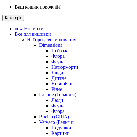
Ваш кошик порожній!
Категорії
new
Новинки
Все для вишивки
Набори для вишивання
Dimensions
Пейзажі
Флора
Фауна
Натюрморти
Люди
Дитяче
Новорічне
Різне
Lanarte (Голандія)
Люди
Фауна
Флора
Bucilla (США)
Vervaco (Бельгія)
Подушки
Картини