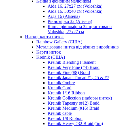
Канва з фоновим малюнком
Aida 16, 27х27 см (Voloshka)
Aida 16, 30х40 см (Voloshka)
Аїда 16 (Alisena)
Рівномірка 32 (Alisena)
Канва рівномірна 32 принтована
Voloshka, 27х27 см
Нитки, карти ниток
Rainbow Gallery (США)
Металізована нитка від різних виробників
Карти ниток
Kreinik (США)
Kreinik Blending Filament
Kreinik Very Fine (#4) Braid
Kreinik Fine (#8) Braid
Kreinik Japan Thread #1, #5 & #7
Kreinik Ombre
Kreinik Cord
Kreinik 1/16 Ribbon
Kreinik Collection (наборы ниток)
Kreinik Tapestry (#12) Braid
Kreinik Medium (#16) Braid
Kreinik cable
Kreinik 1/8 Ribbon
Kreinik Heavy #32 Braid (5m)