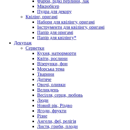
Фарби, рідкі перлини, лак
Мікробісер
Пудра для декору
Квілінг, оригамі
Набори для квілінгу, оригамі
Інструменти для квілінгу, оригамі
Папір для оригамі
Папір для квілінгу*
Декупаж
Серветки
Кухня, натюрморти
Квіти, рослини
Візерунки, фон
Морська тема
Тварини
Дитяче
Овочі, оливки
Великдень
Весілля, серця, любовь
Люди
Новий рік, Різдво
Ягоди, фрукти
Різне
Ангели, феї, релігія
Листя, гриби, плоди