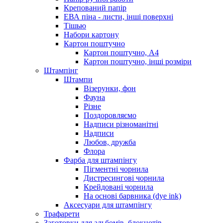
Крепований папір
ЕВА піна - листи, інші поверхні
Тішью
Набори картону
Картон поштучно
Картон поштучно, А4
Картон поштучно, інші розміри
Штампінг
Штампи
Візерунки, фон
Фауна
Різне
Поздоровляємо
Надписи різноманітні
Надписи
Любов, дружба
Флора
Фарба для штампінгу
Пігментні чорнила
Дистресингові чорнила
Крейдовані чорнила
На основі барвника (dye ink)
Аксесуари для штампінгу
Трафарети
Заготовки для альбомів, блокнотів