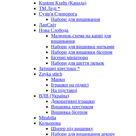
Kustom Krafts (Канада)
ТМ Леді *
Сузір'я Єдинорога
Набори для вишивання
ЛанСвіт
Нова Слобода
Малюнок-схема на канві для
вишивання
Набори для вишивки нитками
Набори для вишивки бісером
Бісерні мініатюри
Набори для шиття ляльок
Затишні хрестики *
Zayka stitch
Марки
Іграшки на підвісі
На підставці
ВДВ (Україна)
Декоративні іграшки
Вишивка хрестиком
Вишивка бісером
Mirabilia
Кольорова
Шопер під вишивку
Набори для вишивання декору