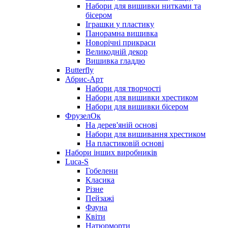
Набори для вишивки нитками та
бісером
Іграшки у пластику
Панорамна вишивка
Новорічні прикраси
Великодній декор
Вишивка гладдю
Butterfly
Абрис-Арт
Набори для творчості
Набори для вишивки хрестиком
Набори для вишивки бісером
ФрузелОк
На дерев'яній основі
Набори для вишивання хрестиком
На пластиковій основі
Набори інших виробників
Luca-S
Гобелени
Класика
Різне
Пейзажі
Фауна
Квіти
Натюрморти