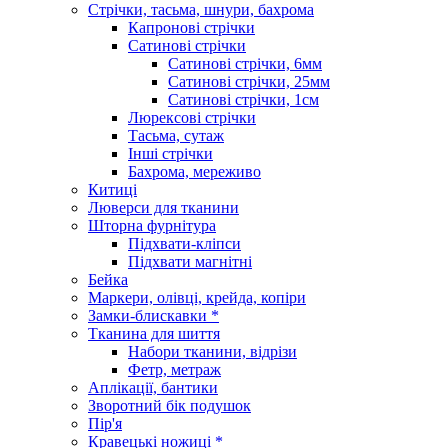
Стрічки, тасьма, шнури, бахрома
Капронові стрічки
Сатинові стрічки
Сатинові стрічки, 6мм
Сатинові стрічки, 25мм
Сатинові стрічки, 1см
Люрексові стрічки
Тасьма, сутаж
Інші стрічки
Бахрома, мереживо
Китиці
Люверси для тканини
Шторна фурнітура
Підхвати-кліпси
Підхвати магнітні
Бейка
Маркери, олівці, крейда, копіри
Замки-блискавки *
Тканина для шиття
Набори тканини, відрізи
Фетр, метраж
Аплікації, бантики
Зворотний бік подушок
Пір'я
Кравецькі ножиці *