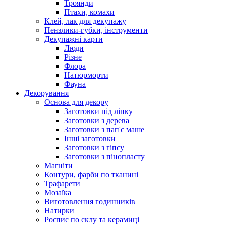
Троянди
Птахи, комахи
Клей, лак для декупажу
Пензлики-губки, інструменти
Декупажні карти
Люди
Різне
Флора
Натюрморти
Фауна
Декорування
Основа для декору
Заготовки під ліпку
Заготовки з дерева
Заготовки з пап'є маше
Інші заготовки
Заготовки з гіпсу
Заготовки з пінопласту
Магніти
Контури, фарби по тканині
Трафарети
Мозаїка
Виготовлення годинників
Натирки
Роспис по склу та керамиці