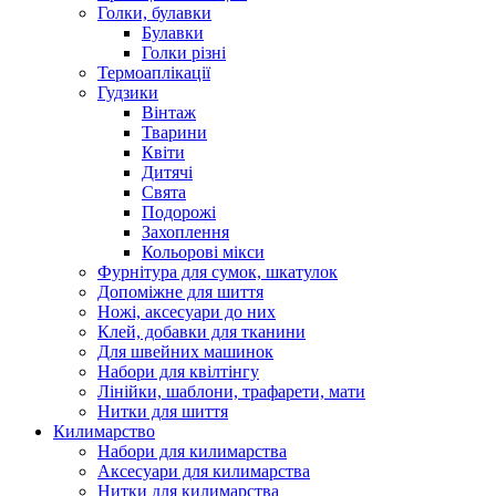
Голки, булавки
Булавки
Голки різні
Термоаплікації
Гудзики
Вінтаж
Тварини
Квіти
Дитячі
Свята
Подорожі
Захоплення
Кольорові мікси
Фурнітура для сумок, шкатулок
Допоміжне для шиття
Ножі, аксесуари до них
Клей, добавки для тканини
Для швейних машинок
Набори для квілтінгу
Лінійки, шаблони, трафарети, мати
Нитки для шиття
Килимарство
Набори для килимарства
Аксесуари для килимарства
Нитки для килимарства