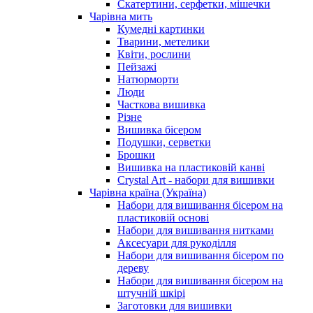
Скатертини, серфетки, мішечки
Чарiвна мить
Кумедні картинки
Тварини, метелики
Квіти, рослини
Пейзажі
Натюрморти
Люди
Часткова вишивка
Різне
Вишивка бісером
Подушки, серветки
Брошки
Вишивка на пластиковій канві
Crystal Art - набори для вишивки
Чарівна країна (Україна)
Набори для вишивання бісером на
пластиковій основі
Набори для вишивання нитками
Аксесуари для рукоділля
Набори для вишивання бісером по
дереву
Набори для вишивання бісером на
штучній шкірі
Заготовки для вишивки