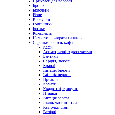
Прикраси для волосся
Брошки
Браслети
Різне
Каблучки
Годинники
Брелки
Комплекти
Намисто, прикраси на шию
Сережки, кліпси, кафи
Кафи
Асиметричні, з двох частин
Бантики
Сердця, любовь
Краплі
Імітація бірюзи
Імітація перлин
Предмети
Комахи
Квадратні, трикутні
Пташки
Імітація золота
Люди, частини тіла
Квіточки різні
Вечірні