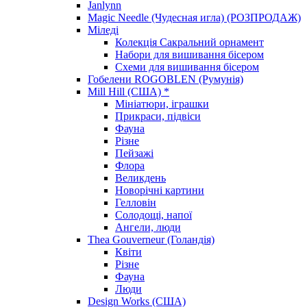
Janlynn
Magic Needle (Чудесная игла) (РОЗПРОДАЖ)
Міледі
Колекція Сакральний орнамент
Набори для вишивання бісером
Схеми для вишивання бісером
Гобелени ROGOBLEN (Румунія)
Mill Hill (США) *
Мініатюри, іграшки
Прикраси, підвіси
Фауна
Різне
Пейзажі
Флора
Великдень
Новорічні картини
Гелловін
Солодощі, напої
Ангели, люди
Thea Gouverneur (Голандія)
Квіти
Різне
Фауна
Люди
Design Works (США)