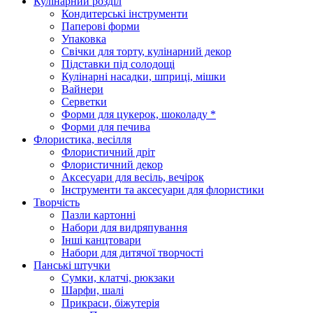
Кулінарний розділ
Кондитерські інструменти
Паперові форми
Упаковка
Свічки для торту, кулінарний декор
Підставки під солодощі
Кулінарні насадки, шприці, мішки
Вайнери
Серветки
Форми для цукерок, шоколаду *
Форми для печива
Флористика, весілля
Флористичний дріт
Флористичний декор
Аксесуари для весіль, вечірок
Інструменти та аксесуари для флористики
Творчість
Пазли картонні
Набори для видряпування
Інші канцтовари
Набори для дитячої творчості
Панські штучки
Сумки, клатчі, рюкзаки
Шарфи, шалі
Прикраси, біжутерія