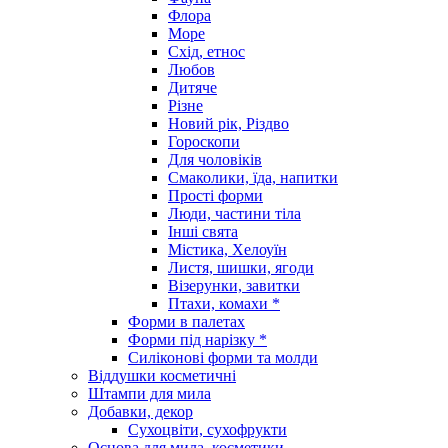
Флора
Море
Схід, етнос
Любов
Дитяче
Різне
Новий рік, Різдво
Гороскопи
Для чоловіків
Смаколики, їда, напитки
Прості форми
Люди, частини тіла
Інші свята
Містика, Хелоуїн
Листя, шишки, ягоди
Візерунки, завитки
Птахи, комахи *
Форми в палетах
Форми під нарізку *
Силіконові форми та молди
Віддушки косметичні
Штампи для мила
Добавки, декор
Сухоцвіти, сухофрукти
Основа для мила, косметики