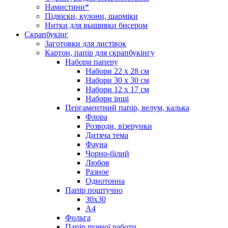
Намистини*
Підвіски, кулони, шарміки
Нитки для вышивки бисером
Скрапбукінг
Заготовки для листівок
Картон, папір для скрапбукінгу
Набори паперу
Набори 22 х 28 см
Набори 30 х 30 см
Набори 12 х 17 см
Набори інші
Пергаментний папір, велум, калька
Флора
Розводи, візерунки
Дитяча тема
Фауна
Чорно-білий
Любов
Разное
Однотонна
Папір поштучно
30х30
А4
Фольга
Папір ручної работи