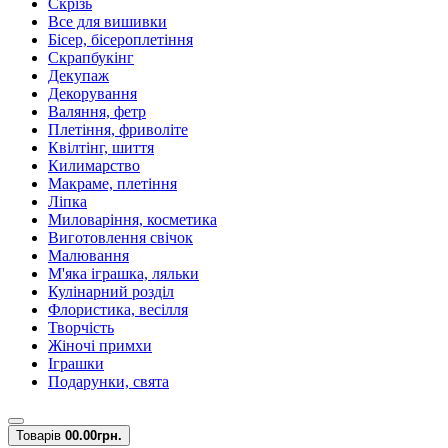
Скрізь
Все для вишивки
Бісер, бісероплетіння
Скрапбукінг
Декупаж
Декорування
Валяння, фетр
Плетіння, фриволіте
Квілтінг, шиття
Килимарство
Макраме, плетіння
Ліпка
Миловаріння, косметика
Виготовлення свічок
Малювання
М'яка іграшка, ляльки
Кулінарний розділ
Флористика, весілля
Творчість
Жіночі примхи
Іграшки
Подарунки, свята
Товарів
0
0.00грн.