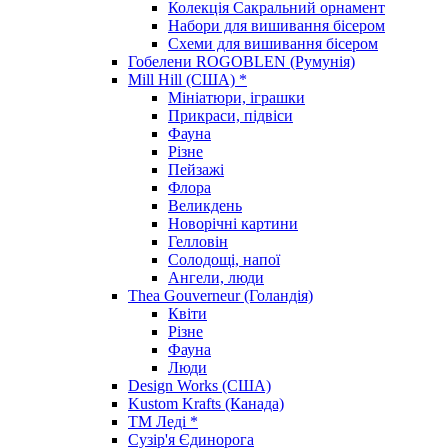
Колекція Сакральний орнамент
Набори для вишивання бісером
Схеми для вишивання бісером
Гобелени ROGOBLEN (Румунія)
Mill Hill (США) *
Мініатюри, іграшки
Прикраси, підвіси
Фауна
Різне
Пейзажі
Флора
Великдень
Новорічні картини
Гелловін
Солодощі, напої
Ангели, люди
Thea Gouverneur (Голандія)
Квіти
Різне
Фауна
Люди
Design Works (США)
Kustom Krafts (Канада)
ТМ Леді *
Сузір'я Єдинорога