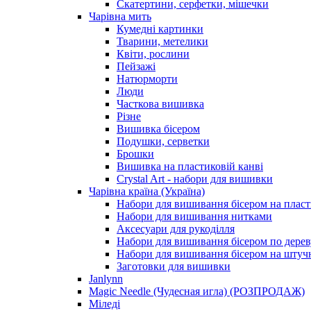
Скатертини, серфетки, мішечки
Чарiвна мить
Кумедні картинки
Тварини, метелики
Квіти, рослини
Пейзажі
Натюрморти
Люди
Часткова вишивка
Різне
Вишивка бісером
Подушки, серветки
Брошки
Вишивка на пластиковій канві
Crystal Art - набори для вишивки
Чарівна країна (Україна)
Набори для вишивання бісером на пласт
Набори для вишивання нитками
Аксесуари для рукоділля
Набори для вишивання бісером по дерев
Набори для вишивання бісером на штучн
Заготовки для вишивки
Janlynn
Magic Needle (Чудесная игла) (РОЗПРОДАЖ)
Міледі