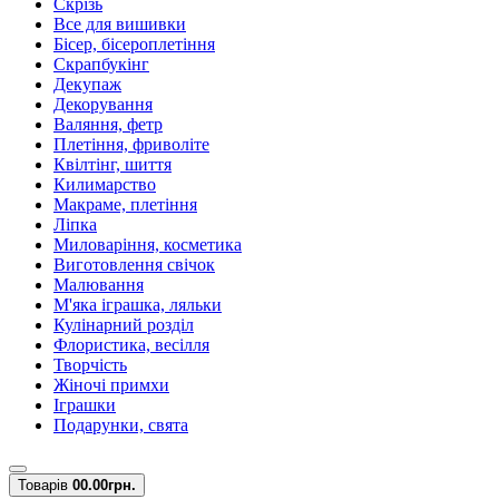
Скрізь
Все для вишивки
Бісер, бісероплетіння
Скрапбукінг
Декупаж
Декорування
Валяння, фетр
Плетіння, фриволіте
Квілтінг, шиття
Килимарство
Макраме, плетіння
Ліпка
Миловаріння, косметика
Виготовлення свічок
Малювання
М'яка іграшка, ляльки
Кулінарний розділ
Флористика, весілля
Творчість
Жіночі примхи
Іграшки
Подарунки, свята
Товарів
0
0.00грн.