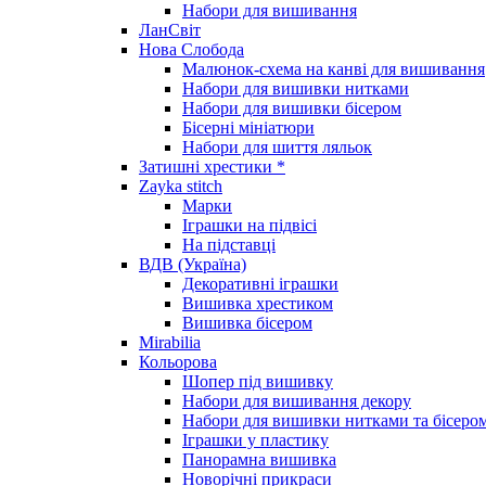
Набори для вишивання
ЛанСвіт
Нова Слобода
Малюнок-схема на канві для вишивання
Набори для вишивки нитками
Набори для вишивки бісером
Бісерні мініатюри
Набори для шиття ляльок
Затишні хрестики *
Zayka stitch
Марки
Іграшки на підвісі
На підставці
ВДВ (Україна)
Декоративні іграшки
Вишивка хрестиком
Вишивка бісером
Mirabilia
Кольорова
Шопер під вишивку
Набори для вишивання декору
Набори для вишивки нитками та бісеро
Іграшки у пластику
Панорамна вишивка
Новорічні прикраси