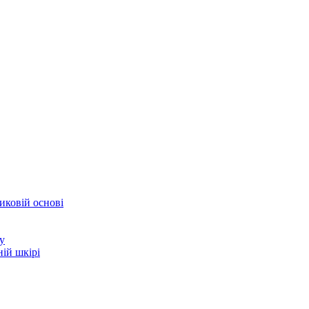
иковій основі
у
ій шкірі