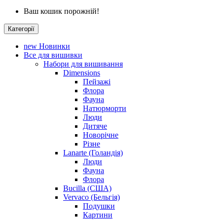
Ваш кошик порожній!
Категорії
new
Новинки
Все для вишивки
Набори для вишивання
Dimensions
Пейзажі
Флора
Фауна
Натюрморти
Люди
Дитяче
Новорічне
Різне
Lanarte (Голандія)
Люди
Фауна
Флора
Bucilla (США)
Vervaco (Бельгія)
Подушки
Картини