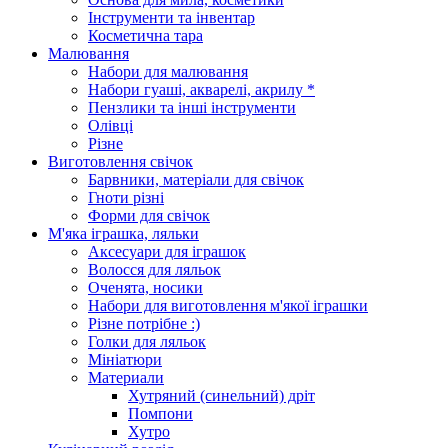
Інструменти та інвентар
Косметична тара
Малювання
Набори для малювання
Набори гуаші, акварелі, акрилу *
Пензлики та інші інструменти
Олівці
Різне
Виготовлення свічок
Барвники, матеріали для свічок
Гноти різні
Форми для свічок
М'яка іграшка, ляльки
Аксесуари для іграшок
Волосся для ляльок
Оченята, носики
Набори для виготовлення м'якої іграшки
Різне потрібне :)
Голки для ляльок
Мініатюри
Материали
Хутряний (синельний) дріт
Помпони
Хутро