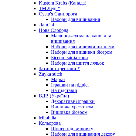
Kustom Krafts (Канада)
ТМ Леді *
Сузір'я Єдинорога
Набори для вишивання
ЛанСвіт
Нова Слобода
Малюнок-схема на канві для
вишивання
Набори для вишивки нитками
Набори для вишивки бісером
Бісерні мініатюри
Набори для шиття ляльок
Затишні хрестики *
Zayka stitch
Марки
Іграшки на підвісі
На підставці
ВДВ (Україна)
Декоративні іграшки
Вишивка хрестиком
Вишивка бісером
Mirabilia
Кольорова
Шопер під вишивку
Набори для вишивання декору