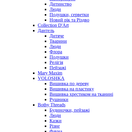
Дитинство
Люди
Подушки, серветки
Новий рік та Різдво
Collection D'Art
Дантель
Дитяче
Тварини
Люди
Флора
Подушки
Релігія
Пейзажі
Mary Maxim
VOLOSHKA
Вишивка по дереву
Вишивка на пластику
Вишивка хрестиком на тканині
Рушники
Bothy Threads
Будиночки, пейзажі
Люди
Казки
Різне
Фауна