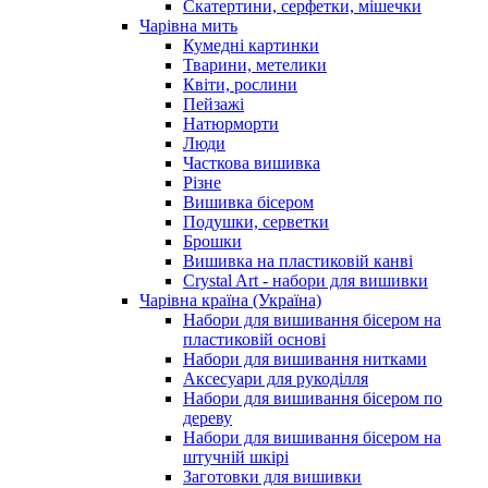
Скатертини, серфетки, мішечки
Чарiвна мить
Кумедні картинки
Тварини, метелики
Квіти, рослини
Пейзажі
Натюрморти
Люди
Часткова вишивка
Різне
Вишивка бісером
Подушки, серветки
Брошки
Вишивка на пластиковій канві
Crystal Art - набори для вишивки
Чарівна країна (Україна)
Набори для вишивання бісером на
пластиковій основі
Набори для вишивання нитками
Аксесуари для рукоділля
Набори для вишивання бісером по
дереву
Набори для вишивання бісером на
штучній шкірі
Заготовки для вишивки