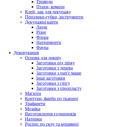
Троянди
Птахи, комахи
Клей, лак для декупажу
Пензлики-губки, інструменти
Декупажні карти
Люди
Різне
Флора
Натюрморти
Фауна
Декорування
Основа для декору
Заготовки під ліпку
Заготовки з дерева
Заготовки з пап'є маше
Інші заготовки
Заготовки з гіпсу
Заготовки з пінопласту
Магніти
Контури, фарби по тканині
Трафарети
Мозаїка
Виготовлення годинників
Натирки
Роспис по склу та керамиці