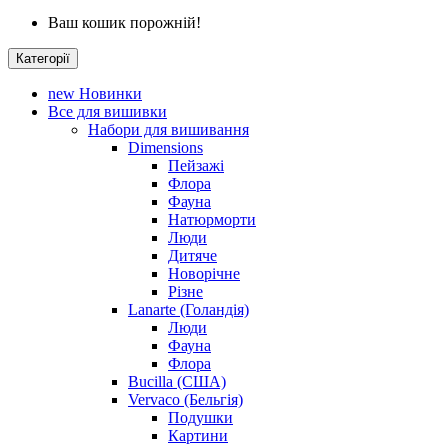
Ваш кошик порожній!
Категорії
new
Новинки
Все для вишивки
Набори для вишивання
Dimensions
Пейзажі
Флора
Фауна
Натюрморти
Люди
Дитяче
Новорічне
Різне
Lanarte (Голандія)
Люди
Фауна
Флора
Bucilla (США)
Vervaco (Бельгія)
Подушки
Картини