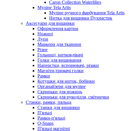
Caron Collection Waterlilies
Муліне Tela Artis
Муліне ручного фарбування Tela Artis
Нитка для вишивки Пухнастик
Аксесуари для вишивки
Оформлення картин
Ножиці
Лупи
Маркери для тканини
Різне
Гольниці, нитковдівачі
Голки для вишивання
Наперстки, вспорювачі, різаки
Магніти-тримачі голки
Рамки
Котушки для ниток, бобінки
Органайзери для муліне
Скриньки для ножиць
Скриньки для рукоділля, смітнички
Станки, рамки, пяльца
Станки для вишивки
П'яльці
Рамки-п'яльці
Q-Snaps
П'яльці магнітні