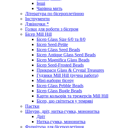
Інші
Чарівна мить
Література по бісероплетінню
Інструменти
Дзвіночки *
Голки для роботи з бісером
Бісер Mill Hill
Бісер Glass Size 6/0 та 8/0
Бісер Seed-Petite
Бісер Glass Seed Beads
Бісер Antique Glass Seed Beads
Бісер Magnifica Glass Beads
Бісер Seed-Frosted Beads
Прикраси Glass & Crystal Treasures
Гудзики Mill Hill (ручна работа)
Міні-набори бісеру
Бісер Glass Pebble Beads
Бісер Glass Bugle Beads
Карти кольорів та трежерсів Mill Hill
Бісер, що світиться у темряві
Паєтки
Шнури, дріт, нитка-гумка, мононитка
Дріт
Нитка-гумка, мононитка
Фурнітура для бісероплетіння