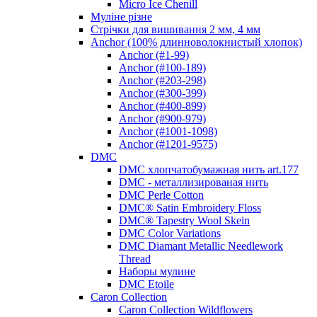
Micro Ice Chenill
Муліне різне
Стрічки для вишивання 2 мм, 4 мм
Anchor (100% длинноволокнистый хлопок)
Anchor (#1-99)
Anchor (#100-189)
Anchor (#203-298)
Anchor (#300-399)
Anchor (#400-899)
Anchor (#900-979)
Anchor (#1001-1098)
Anchor (#1201-9575)
DMC
DMC хлопчатобумажная нить art.177
DMC - металлизированая нить
DMC Perle Cotton
DMC® Satin Embroidery Floss
DMC® Tapestry Wool Skein
DMC Color Variations
DMC Diamant Metallic Needlework
Thread
Наборы мулине
DMC Etoile
Caron Collection
Caron Collection Wildflowers