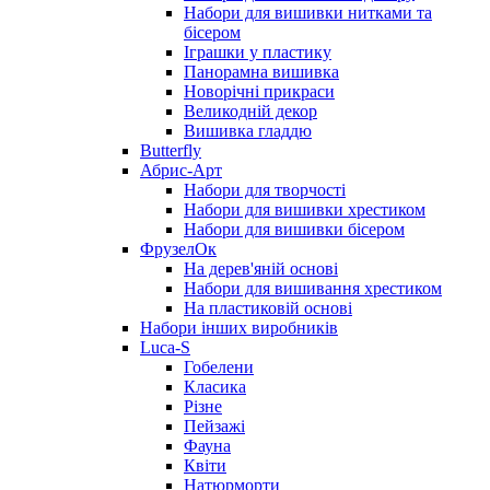
Набори для вишивки нитками та
бісером
Іграшки у пластику
Панорамна вишивка
Новорічні прикраси
Великодній декор
Вишивка гладдю
Butterfly
Абрис-Арт
Набори для творчості
Набори для вишивки хрестиком
Набори для вишивки бісером
ФрузелОк
На дерев'яній основі
Набори для вишивання хрестиком
На пластиковій основі
Набори інших виробників
Luca-S
Гобелени
Класика
Різне
Пейзажі
Фауна
Квіти
Натюрморти