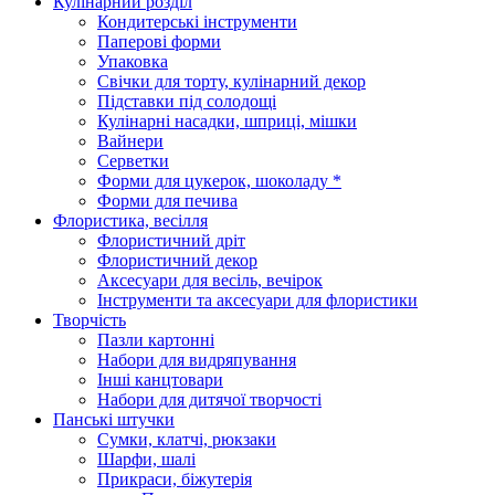
Кулінарний розділ
Кондитерські інструменти
Паперові форми
Упаковка
Свічки для торту, кулінарний декор
Підставки під солодощі
Кулінарні насадки, шприці, мішки
Вайнери
Серветки
Форми для цукерок, шоколаду *
Форми для печива
Флористика, весілля
Флористичний дріт
Флористичний декор
Аксесуари для весіль, вечірок
Інструменти та аксесуари для флористики
Творчість
Пазли картонні
Набори для видряпування
Інші канцтовари
Набори для дитячої творчості
Панські штучки
Сумки, клатчі, рюкзаки
Шарфи, шалі
Прикраси, біжутерія