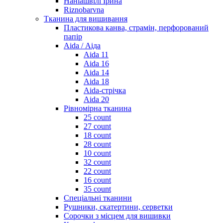
Наніашвілі Ірина
Riznobarvna
Тканина для вишивання
Пластикова канва, страмін, перфорований
папір
Aida / Аіда
Aida 11
Aida 16
Aida 14
Aida 18
Aida-стрічка
Aida 20
Рівномірна тканина
25 count
27 count
18 count
28 count
10 count
32 count
22 count
16 count
35 count
Спеціальні тканини
Рушники, скатертини, серветки
Сорочки з місцем для вишивки