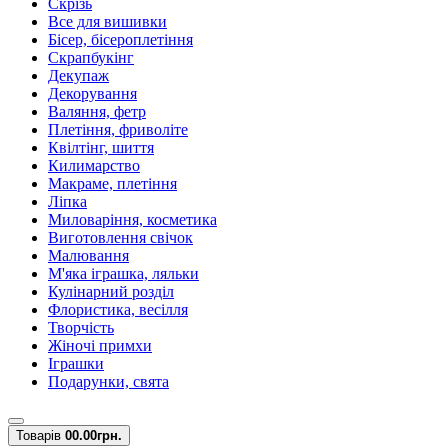
Скрізь
Все для вишивки
Бісер, бісероплетіння
Скрапбукінг
Декупаж
Декорування
Валяння, фетр
Плетіння, фриволіте
Квілтінг, шиття
Килимарство
Макраме, плетіння
Ліпка
Миловаріння, косметика
Виготовлення свічок
Малювання
М'яка іграшка, ляльки
Кулінарний розділ
Флористика, весілля
Творчість
Жіночі примхи
Іграшки
Подарунки, свята
Товарів
0
0.00грн.