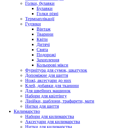
Голки, булавки
Булавки
Голки різні
Термоаплікації
Гудзики
Вінтаж
Тварини
Квіти
Дитячі
Свята
Подорожі
Захоплення
Кольорові мікси
Фурнітура для сумок, шкатулок
Допоміжне для шиття
Ножі, аксесуари до них
Клей, добавки для тканини
Для швейних машинок
Набори для квілтінгу
Лінійки, шаблони, трафарети, мати
Нитки для шиття
Килимарство
Набори для килимарства
Аксесуари для килимарства
Нитки для килимарства