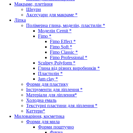
Макраме, плетіння
Шнури
Аксесуари для макраме *
Ліпка
Полімерна глина, моделін, пластилін *
Моделін Cernit *
Fimo *
Fimo Effect *
Fimo Soft *
Fimo Classic *
Fimo Professional *
Sculpey Polyform *
Глина від різних виробників *
Пластилін *
Jam clay *
Форми для пластику
Інструменти для ліплення *
Матеріали для ліплення*
Холодна емаль
Текстурні пластини для ліплення *
Каттери*
Миловаріння, косметика
Форми для мила
Форми поштучно
Фауна