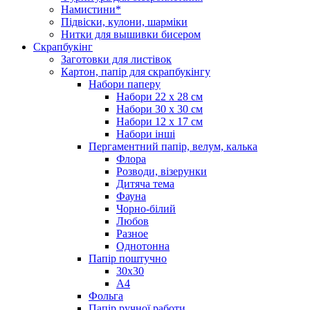
Намистини*
Підвіски, кулони, шарміки
Нитки для вышивки бисером
Скрапбукінг
Заготовки для листівок
Картон, папір для скрапбукінгу
Набори паперу
Набори 22 х 28 см
Набори 30 х 30 см
Набори 12 х 17 см
Набори інші
Пергаментний папір, велум, калька
Флора
Розводи, візерунки
Дитяча тема
Фауна
Чорно-білий
Любов
Разное
Однотонна
Папір поштучно
30х30
А4
Фольга
Папір ручної работи