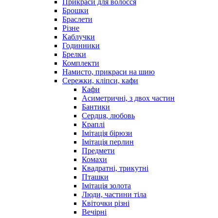
Прикраси для волосся
Брошки
Браслети
Різне
Каблучки
Годинники
Брелки
Комплекти
Намисто, прикраси на шию
Сережки, кліпси, кафи
Кафи
Асиметричні, з двох частин
Бантики
Сердця, любовь
Краплі
Імітація бірюзи
Імітація перлин
Предмети
Комахи
Квадратні, трикутні
Пташки
Імітація золота
Люди, частини тіла
Квіточки різні
Вечірні