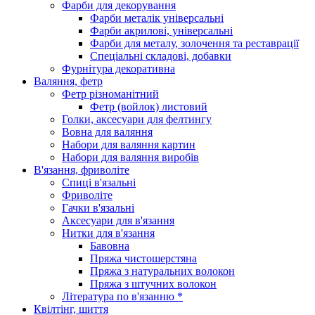
Фарби для декорування
Фарби металік універсальні
Фарби акрилові, універсальні
Фарби для металу, золочення та реставрації
Спеціальні складові, добавки
Фурнітура декоративна
Валяння, фетр
Фетр різноманітний
Фетр (войлок) листовий
Голки, аксесуари для фелтингу
Вовна для валяння
Набори для валяння картин
Набори для валяння виробів
В'язання, фриволіте
Спиці в'язальні
Фриволіте
Гачки в'язальні
Аксесуари для в'язання
Нитки для в'язання
Бавовна
Пряжа чистошерстяна
Пряжа з натуральних волокон
Пряжа з штучних волокон
Література по в'язанню *
Квілтінг, шиття