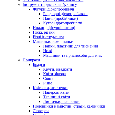
Інструменти для скрапбукингу
Фігурні діркопробивачі
Бордюрні діркопробивачі
Панчі (пробійники)
Кутові діркопробивачі
Ножиці, фігурні ножиці
Ножі, різаки
Різні інструменти
Машинки, ножі, папки
Папки, пластини для тиснення
Ножі
Машинки та приспособи для них
Прикраси
Брадси
Круги, квадрати
Квіти, флора
Свята
Різне
Квіточки, листочки
Паперові квіти
Тканинні квіти
Листочки, пелюстки
Половинки намистин, стрази, камінчики
Люверси