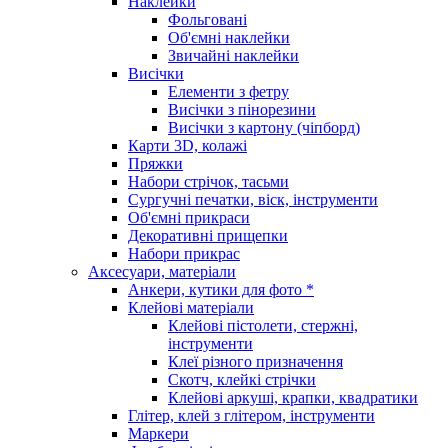
Наклейки
Фольговані
Об'ємні наклейки
Звичайні наклейки
Висічки
Елементи з фетру
Висічки з пінорезини
Висічки з картону (чіпборд)
Карти 3D, колажі
Пряжки
Набори стрічок, тасьми
Сургучні печатки, віск, інструменти
Об'ємні прикраси
Декоративні прищепки
Набори прикрас
Аксесуари, матеріали
Анкери, кутики для фото *
Клейові матеріали
Клейові пістолети, стержні,
інструменти
Клеї різного призначення
Скотч, клейкі стрічки
Клейові аркуші, крапки, квадратики
Глітер, клей з глітером, інструменти
Маркери