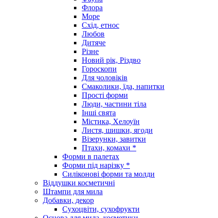
Флора
Море
Схід, етнос
Любов
Дитяче
Різне
Новий рік, Різдво
Гороскопи
Для чоловіків
Смаколики, їда, напитки
Прості форми
Люди, частини тіла
Інші свята
Містика, Хелоуїн
Листя, шишки, ягоди
Візерунки, завитки
Птахи, комахи *
Форми в палетах
Форми під нарізку *
Силіконові форми та молди
Віддушки косметичні
Штампи для мила
Добавки, декор
Сухоцвіти, сухофрукти
Основа для мила, косметики