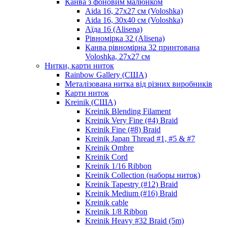
Канва з фоновим малюнком
Aida 16, 27х27 см (Voloshka)
Aida 16, 30х40 см (Voloshka)
Аїда 16 (Alisena)
Рівномірка 32 (Alisena)
Канва рівномірна 32 принтована
Voloshka, 27х27 см
Нитки, карти ниток
Rainbow Gallery (США)
Металізована нитка від різних виробників
Карти ниток
Kreinik (США)
Kreinik Blending Filament
Kreinik Very Fine (#4) Braid
Kreinik Fine (#8) Braid
Kreinik Japan Thread #1, #5 & #7
Kreinik Ombre
Kreinik Cord
Kreinik 1/16 Ribbon
Kreinik Collection (наборы ниток)
Kreinik Tapestry (#12) Braid
Kreinik Medium (#16) Braid
Kreinik cable
Kreinik 1/8 Ribbon
Kreinik Heavy #32 Braid (5m)