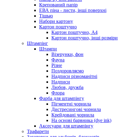
Крепований папір
ЕВА піна - листи, інші поверхні
Тішью
Набори картону
Картон поштучно
Картон поштучно, А4
Картон поштучно, інші розміри
Штампінг
Штампи
Візерунки, фон
Фауна
Різне
Поздоровляємо
Надписи різноманітні
Надписи
Любов, дружба
Флора
Фарба для штампінгу
Пігментні чорнила
Дистресингові чорнила
Крейдовані чорнила
На основі барвника (dye ink)
Аксесуари для штампінгу
Трафарети
Заготовки для альбомів, блокнотів