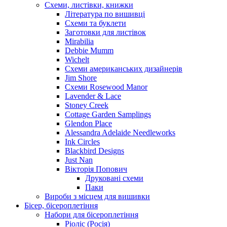
Схеми, листівки, книжки
Література по вишивці
Схеми та буклети
Заготовки для листівок
Mirabilia
Debbie Mumm
Wichelt
Схеми американських дизайнерів
Jim Shore
Cхеми Rosewood Manor
Lavender & Lace
Stoney Creek
Cottage Garden Samplings
Glendon Place
Alessandra Adelaide Needleworks
Ink Circles
Blackbird Designs
Just Nan
Вікторія Попович
Друковані схеми
Паки
Вироби з місцем для вишивки
Бісер, бісероплетіння
Набори для бісероплетіння
Ріоліс (Росія)