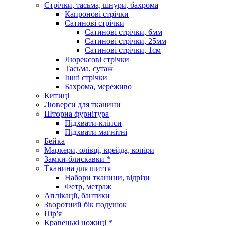
Стрічки, тасьма, шнури, бахрома
Капронові стрічки
Сатинові стрічки
Сатинові стрічки, 6мм
Сатинові стрічки, 25мм
Сатинові стрічки, 1см
Люрексові стрічки
Тасьма, сутаж
Інші стрічки
Бахрома, мереживо
Китиці
Люверси для тканини
Шторна фурнітура
Підхвати-кліпси
Підхвати магнітні
Бейка
Маркери, олівці, крейда, копіри
Замки-блискавки *
Тканина для шиття
Набори тканини, відрізи
Фетр, метраж
Аплікації, бантики
Зворотний бік подушок
Пір'я
Кравецькі ножиці *