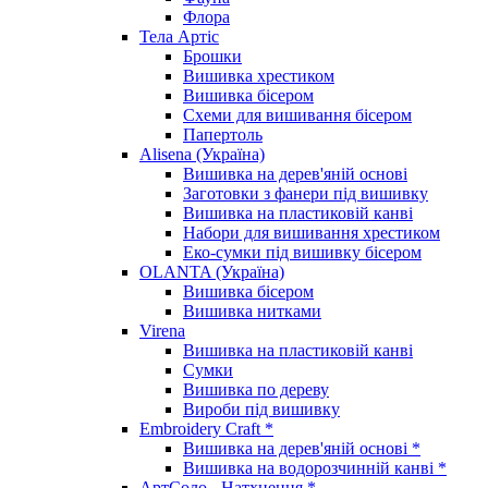
Флора
Тела Артіс
Брошки
Вишивка хрестиком
Вишивка бісером
Схеми для вишивання бісером
Папертоль
Alisena (Україна)
Вишивка на дерев'яній основі
Заготовки з фанери під вишивку
Вишивка на пластиковій канві
Набори для вишивання хрестиком
Еко-сумки під вишивку бісером
OLANTA (Україна)
Вишивка бісером
Вишивка нитками
Virena
Вишивка на пластиковій канві
Сумки
Вишивка по дереву
Вироби під вишивку
Embroidery Craft *
Вишивка на дерев'яній основі *
Вишивка на водорозчинній канві *
АртСоло - Натхнення *