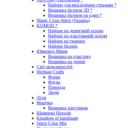
Набори для викладення стразами *
Вишивка бісером 3D *
Вишивка бісером на одязі *
Magic Cross Stitch (Україна)
KOMOD *
Набори на дерев'яній основі
Набори на пластиковій основі
Набори на тканині
Набори бісерні
Юркевич Марія
Вишивка на пластику
Вишивка на дереві
Світ можливостей
Heritage Crafts
Флора
Фауна
Природа
Люди
Леля
Марічка
Вишивка хрестиком
Шаменко Наталія
Kingdom of handmade
Stitch Color Mix