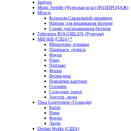
Janlynn
Magic Needle (Чудесная игла) (РОЗПРОДАЖ)
Міледі
Колекція Сакральний орнамент
Набори для вишивання бісером
Схеми для вишивання бісером
Гобелени ROGOBLEN (Румунія)
Mill Hill (США) *
Мініатюри, іграшки
Прикраси, підвіси
Фауна
Різне
Пейзажі
Флора
Великдень
Новорічні картини
Гелловін
Солодощі, напої
Ангели, люди
Thea Gouverneur (Голандія)
Квіти
Різне
Фауна
Люди
Design Works (США)