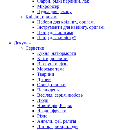
Фарби, рідкі перлини, лак
Мікробісер
Пудра для декору
Квілінг, оригамі
Набори для квілінгу, оригамі
Інструменти для квілінгу, оригамі
Папір для оригамі
Папір для квілінгу*
Декупаж
Серветки
Кухня, натюрморти
Квіти, рослини
Візерунки, фон
Морська тема
Тварини
Дитяче
Овочі, оливки
Великдень
Весілля, серця, любовь
Люди
Новий рік, Різдво
Ягоди, фрукти
Різне
Ангели, феї, релігія
Листя, гриби, плоди