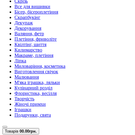
Скрізь
Все для вишивки
Бісер, бісероплетіння
Скрапбукінг
Декупаж
Декорування
Валяння, фетр
Плетіння, фриволіте
Квілтінг, шиття
Килимарство
Макраме, плетіння
Ліпка
Миловаріння, косметика
Виготовлення свічок
Малювання
М'яка іграшка, ляльки
Кулінарний розділ
Флористика, весілля
Творчість
Жіночі примхи
Іграшки
Подарунки, свята
Товарів
0
0.00грн.