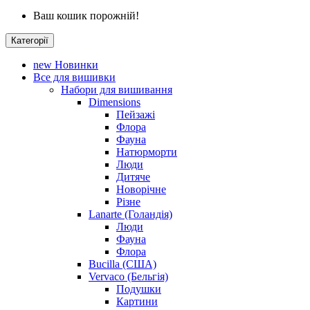
Ваш кошик порожній!
Категорії
new
Новинки
Все для вишивки
Набори для вишивання
Dimensions
Пейзажі
Флора
Фауна
Натюрморти
Люди
Дитяче
Новорічне
Різне
Lanarte (Голандія)
Люди
Фауна
Флора
Bucilla (США)
Vervaco (Бельгія)
Подушки
Картини