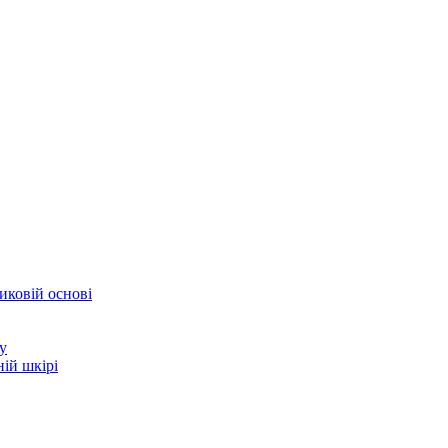
иковій основі
у
ій шкірі