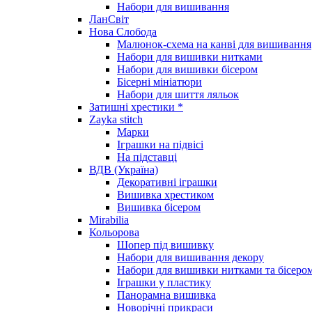
Набори для вишивання
ЛанСвіт
Нова Слобода
Малюнок-схема на канві для вишивання
Набори для вишивки нитками
Набори для вишивки бісером
Бісерні мініатюри
Набори для шиття ляльок
Затишні хрестики *
Zayka stitch
Марки
Іграшки на підвісі
На підставці
ВДВ (Україна)
Декоративні іграшки
Вишивка хрестиком
Вишивка бісером
Mirabilia
Кольорова
Шопер під вишивку
Набори для вишивання декору
Набори для вишивки нитками та бісеро
Іграшки у пластику
Панорамна вишивка
Новорічні прикраси