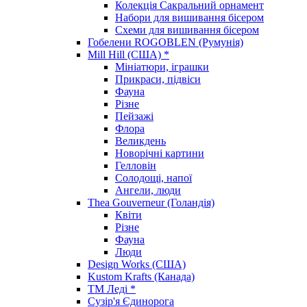
Колекція Сакральний орнамент
Набори для вишивання бісером
Схеми для вишивання бісером
Гобелени ROGOBLEN (Румунія)
Mill Hill (США) *
Мініатюри, іграшки
Прикраси, підвіси
Фауна
Різне
Пейзажі
Флора
Великдень
Новорічні картини
Гелловін
Солодощі, напої
Ангели, люди
Thea Gouverneur (Голандія)
Квіти
Різне
Фауна
Люди
Design Works (США)
Kustom Krafts (Канада)
ТМ Леді *
Сузір'я Єдинорога