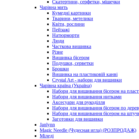
Скатертини, серфетки, мішечки
Чарiвна мить
Кумедні картинки
Тварини, метелики
Квіти, рослини
Пейзажі
Натюрморти
Люди
Часткова вишивка
Різне
Вишивка бісером
Подушки, серветки
Брошки
Вишивка на пластиковій канві
Crystal Art - набори для вишивки
Чарівна країна (Україна)
Набори для вишивання бісером на пласт
Набори для вишивання нитками
Аксесуари для рукоділля
Набори для вишивання бісером по дерев
Набори для вишивання бісером на штучн
Заготовки для вишивки
Janlynn
Magic Needle (Чудесная игла) (РОЗПРОДАЖ)
Міледі