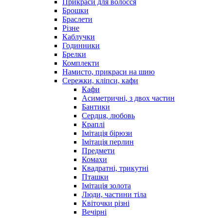
Прикраси для волосся
Брошки
Браслети
Різне
Каблучки
Годинники
Брелки
Комплекти
Намисто, прикраси на шию
Сережки, кліпси, кафи
Кафи
Асиметричні, з двох частин
Бантики
Сердця, любовь
Краплі
Імітація бірюзи
Імітація перлин
Предмети
Комахи
Квадратні, трикутні
Пташки
Імітація золота
Люди, частини тіла
Квіточки різні
Вечірні