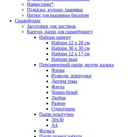
Намистини*
Підвіски, кулони, шарміки
Нитки для вышивки бисером
Скрапбукінг
Заготовки для листівок
Картон, папір для скрапбукінгу
Набори паперу
Набори 22 х 28 см
Набори 30 х 30 см
Набори 12 х 17 см
Набори інші
Пергаментний папір, велум, калька
Флора
Розводи, візерунки
Дитяча тема
Фауна
Чорно-білий
Любов
Разное
Однотонна
Папір поштучно
30х30
А4
Фольга
Папір ручної работи