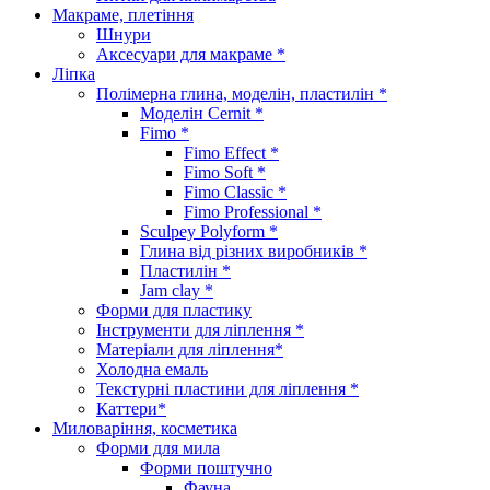
Макраме, плетіння
Шнури
Аксесуари для макраме *
Ліпка
Полімерна глина, моделін, пластилін *
Моделін Cernit *
Fimo *
Fimo Effect *
Fimo Soft *
Fimo Classic *
Fimo Professional *
Sculpey Polyform *
Глина від різних виробників *
Пластилін *
Jam clay *
Форми для пластику
Інструменти для ліплення *
Матеріали для ліплення*
Холодна емаль
Текстурні пластини для ліплення *
Каттери*
Миловаріння, косметика
Форми для мила
Форми поштучно
Фауна