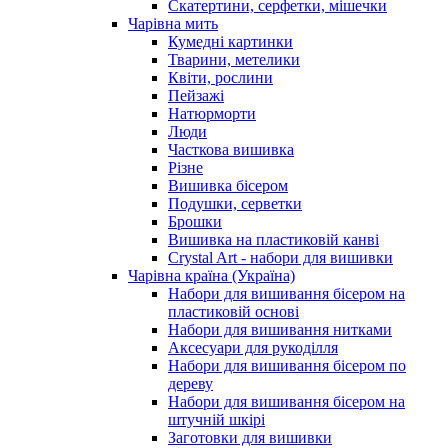
Скатертини, серфетки, мішечки
Чарiвна мить
Кумедні картинки
Тварини, метелики
Квіти, рослини
Пейзажі
Натюрморти
Люди
Часткова вишивка
Різне
Вишивка бісером
Подушки, серветки
Брошки
Вишивка на пластиковій канві
Crystal Art - набори для вишивки
Чарівна країна (Україна)
Набори для вишивання бісером на
пластиковій основі
Набори для вишивання нитками
Аксесуари для рукоділля
Набори для вишивання бісером по
дереву
Набори для вишивання бісером на
штучній шкірі
Заготовки для вишивки