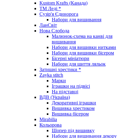
Kustom Krafts (Канада)
ТМ Леді *
Сузір'я Єдинорога
Набори для вишивання
ЛанСвіт
Нова Слобода
Малюнок-схема на канві для
вишивання
Набори для вишивки нитками
Набори для вишивки бісером
Бісерні мініатюри
Набори для шиття ляльок
Затишні хрестики *
Zayka stitch
Марки
Іграшки на підвісі
На підставці
ВДВ (Україна)
Декоративні іграшки
Вишивка хрестиком
Вишивка бісером
Mirabilia
Кольорова
Шопер під вишивку
Набори для вишивання декору