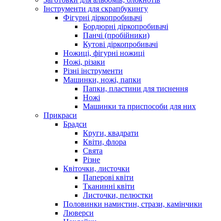
Інструменти для скрапбукингу
Фігурні діркопробивачі
Бордюрні діркопробивачі
Панчі (пробійники)
Кутові діркопробивачі
Ножиці, фігурні ножиці
Ножі, різаки
Різні інструменти
Машинки, ножі, папки
Папки, пластини для тиснення
Ножі
Машинки та приспособи для них
Прикраси
Брадси
Круги, квадрати
Квіти, флора
Свята
Різне
Квіточки, листочки
Паперові квіти
Тканинні квіти
Листочки, пелюстки
Половинки намистин, стрази, камінчики
Люверси