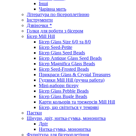
Інші
Чарівна мить
Література по бісероплетінню
Інструменти
Дзвіночки *
Голки для роботи з бісером
Бісер Mill Hill
Бісер Glass Size 6/0 та 8/0
Бісер Seed-Petite
Бісер Glass Seed Beads
Бісер Antique Glass Seed Beads
Бісер Magnifica Glass Beads
Бісер Seed-Frosted Beads
Прикраси Glass & Crystal Treasures
Гудзики Mill Hill (ручна работа)
Міні-набори бісеру
Бісер Glass Pebble Beads
Бісер Glass Bugle Beads
Карти кольорів та трежерсів Mill Hill
Бісер, що світиться у темряві
Паєтки
Шнури, дріт, нитка-гумка, мононитка
Дріт
Нитка-гумка, мононитка
Фурнітура для бісероплетіння