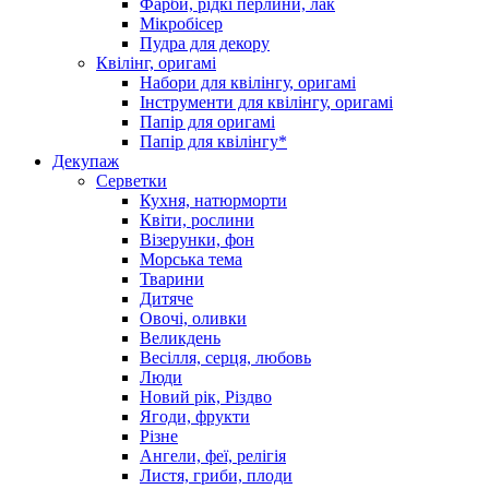
Фарби, рідкі перлини, лак
Мікробісер
Пудра для декору
Квілінг, оригамі
Набори для квілінгу, оригамі
Інструменти для квілінгу, оригамі
Папір для оригамі
Папір для квілінгу*
Декупаж
Серветки
Кухня, натюрморти
Квіти, рослини
Візерунки, фон
Морська тема
Тварини
Дитяче
Овочі, оливки
Великдень
Весілля, серця, любовь
Люди
Новий рік, Різдво
Ягоди, фрукти
Різне
Ангели, феї, релігія
Листя, гриби, плоди