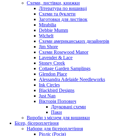
Схеми, листівки, книжки
Література по вишивці
Схеми та буклети
Заготовки для листівок
Mirabilia
Debbie Mumm
Wichelt
Схеми американських дизайнерів
Jim Shore
Cхеми Rosewood Manor
Lavender & Lace
Stoney Creek
Cottage Garden Samplings
Glendon Place
Alessandra Adelaide Needleworks
Ink Circles
Blackbird Designs
Just Nan
Вікторія Попович
Друковані схеми
Паки
Вироби з місцем для вишивки
Бісер, бісероплетіння
Набори для бісероплетіння
Ріоліс (Росія)