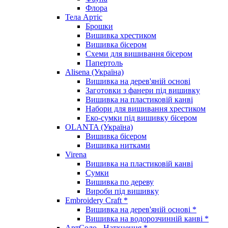
Флора
Тела Артіс
Брошки
Вишивка хрестиком
Вишивка бісером
Схеми для вишивання бісером
Папертоль
Alisena (Україна)
Вишивка на дерев'яній основі
Заготовки з фанери під вишивку
Вишивка на пластиковій канві
Набори для вишивання хрестиком
Еко-сумки під вишивку бісером
OLANTA (Україна)
Вишивка бісером
Вишивка нитками
Virena
Вишивка на пластиковій канві
Сумки
Вишивка по дереву
Вироби під вишивку
Embroidery Craft *
Вишивка на дерев'яній основі *
Вишивка на водорозчинній канві *
АртСоло - Натхнення *