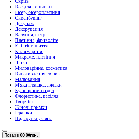
Скрізь
Все для вишивки
Бісер, бісероплетіння
Скрапбукінг
Декупаж
Декорування
Валяння, фетр
Плетіння, фриволіте
Квілтінг, шиття
Килимарство
Макраме, плетіння
Ліпка
Миловаріння, косметика
Виготовлення свічок
Малювання
М'яка іграшка, ляльки
Кулінарний розділ
Флористика, весілля
Творчість
Жіночі примхи
Іграшки
Подарунки, свята
Товарів
0
0.00грн.