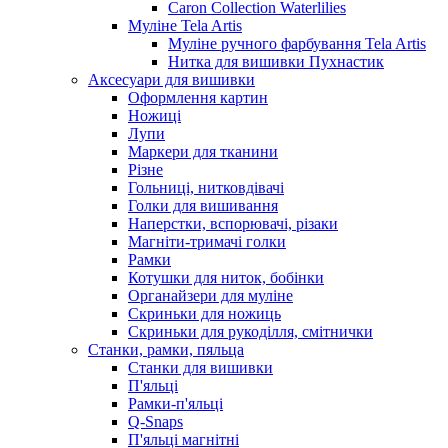
Caron Collection Waterlilies
Муліне Tela Artis
Муліне ручного фарбування Tela Artis
Нитка для вишивки Пухнастик
Аксесуари для вишивки
Оформлення картин
Ножиці
Лупи
Маркери для тканини
Різне
Гольниці, нитковдівачі
Голки для вишивання
Наперстки, вспорювачі, різаки
Магніти-тримачі голки
Рамки
Котушки для ниток, бобінки
Органайзери для муліне
Скриньки для ножиць
Скриньки для рукоділля, смітнички
Станки, рамки, пяльца
Станки для вишивки
П'яльці
Рамки-п'яльці
Q-Snaps
П'яльці магнітні