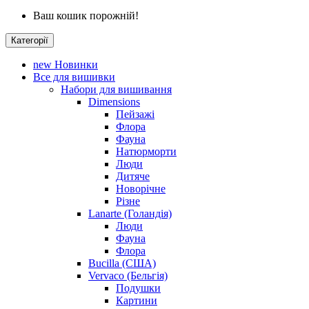
Ваш кошик порожній!
Категорії
new
Новинки
Все для вишивки
Набори для вишивання
Dimensions
Пейзажі
Флора
Фауна
Натюрморти
Люди
Дитяче
Новорічне
Різне
Lanarte (Голандія)
Люди
Фауна
Флора
Bucilla (США)
Vervaco (Бельгія)
Подушки
Картини