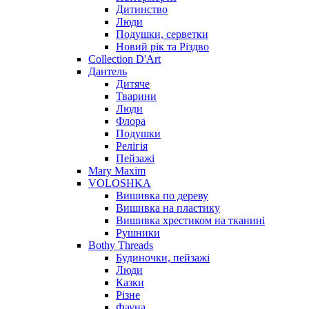
Дитинство
Люди
Подушки, серветки
Новий рік та Різдво
Collection D'Art
Дантель
Дитяче
Тварини
Люди
Флора
Подушки
Релігія
Пейзажі
Mary Maxim
VOLOSHKA
Вишивка по дереву
Вишивка на пластику
Вишивка хрестиком на тканині
Рушники
Bothy Threads
Будиночки, пейзажі
Люди
Казки
Різне
Фауна