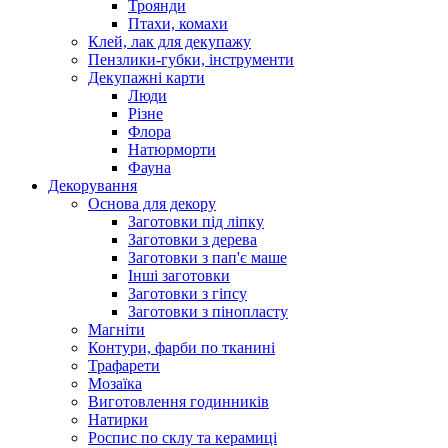
Троянди
Птахи, комахи
Клей, лак для декупажу
Пензлики-губки, інструменти
Декупажні карти
Люди
Різне
Флора
Натюрморти
Фауна
Декорування
Основа для декору
Заготовки під ліпку
Заготовки з дерева
Заготовки з пап'є маше
Інші заготовки
Заготовки з гіпсу
Заготовки з пінопласту
Магніти
Контури, фарби по тканині
Трафарети
Мозаїка
Виготовлення годинників
Натирки
Роспис по склу та керамиці