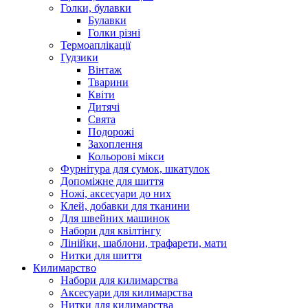
Голки, булавки
Булавки
Голки різні
Термоаплікації
Гудзики
Вінтаж
Тварини
Квіти
Дитячі
Свята
Подорожі
Захоплення
Кольорові мікси
Фурнітура для сумок, шкатулок
Допоміжне для шиття
Ножі, аксесуари до них
Клей, добавки для тканини
Для швейних машинок
Набори для квілтінгу
Лінійки, шаблони, трафарети, мати
Нитки для шиття
Килимарство
Набори для килимарства
Аксесуари для килимарства
Нитки для килимарства