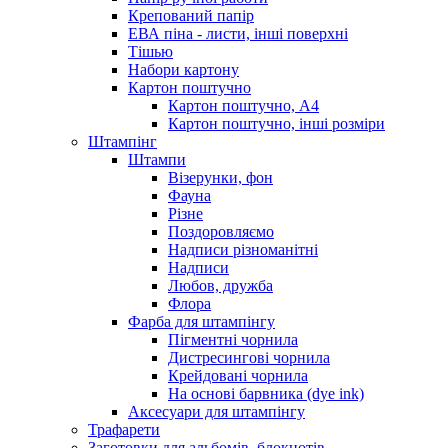
Крепований папір
ЕВА піна - листи, інші поверхні
Тішью
Набори картону
Картон поштучно
Картон поштучно, А4
Картон поштучно, інші розміри
Штампінг
Штампи
Візерунки, фон
Фауна
Різне
Поздоровляємо
Надписи різноманітні
Надписи
Любов, дружба
Флора
Фарба для штампінгу
Пігментні чорнила
Дистресингові чорнила
Крейдовані чорнила
На основі барвника (dye ink)
Аксесуари для штампінгу
Трафарети
Заготовки для альбомів, блокнотів