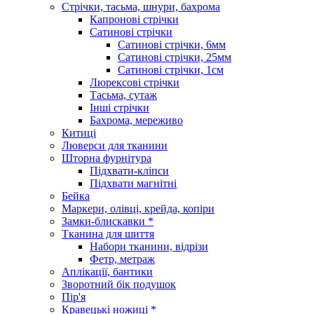
Стрічки, тасьма, шнури, бахрома
Капронові стрічки
Сатинові стрічки
Сатинові стрічки, 6мм
Сатинові стрічки, 25мм
Сатинові стрічки, 1см
Люрексові стрічки
Тасьма, сутаж
Інші стрічки
Бахрома, мереживо
Китиці
Люверси для тканини
Шторна фурнітура
Підхвати-кліпси
Підхвати магнітні
Бейка
Маркери, олівці, крейда, копіри
Замки-блискавки *
Тканина для шиття
Набори тканини, відрізи
Фетр, метраж
Аплікації, бантики
Зворотний бік подушок
Пір'я
Кравецькі ножиці *