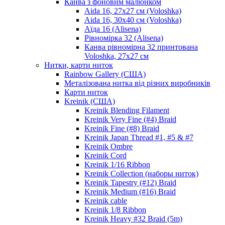
Канва з фоновим малюнком
Aida 16, 27х27 см (Voloshka)
Aida 16, 30х40 см (Voloshka)
Аїда 16 (Alisena)
Рівномірка 32 (Alisena)
Канва рівномірна 32 принтована
Voloshka, 27х27 см
Нитки, карти ниток
Rainbow Gallery (США)
Металізована нитка від різних виробників
Карти ниток
Kreinik (США)
Kreinik Blending Filament
Kreinik Very Fine (#4) Braid
Kreinik Fine (#8) Braid
Kreinik Japan Thread #1, #5 & #7
Kreinik Ombre
Kreinik Cord
Kreinik 1/16 Ribbon
Kreinik Collection (наборы ниток)
Kreinik Tapestry (#12) Braid
Kreinik Medium (#16) Braid
Kreinik cable
Kreinik 1/8 Ribbon
Kreinik Heavy #32 Braid (5m)