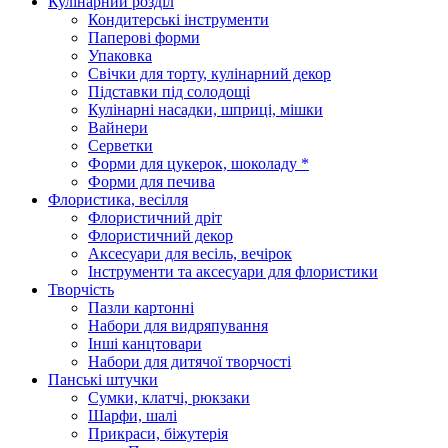
Кулінарний розділ
Кондитерські інструменти
Паперові форми
Упаковка
Свічки для торту, кулінарний декор
Підставки під солодощі
Кулінарні насадки, шприці, мішки
Вайнери
Серветки
Форми для цукерок, шоколаду *
Форми для печива
Флористика, весілля
Флористичний дріт
Флористичний декор
Аксесуари для весіль, вечірок
Інструменти та аксесуари для флористики
Творчість
Пазли картонні
Набори для видряпування
Інші канцтовари
Набори для дитячої творчості
Панські штучки
Сумки, клатчі, рюкзаки
Шарфи, шалі
Прикраси, біжутерія