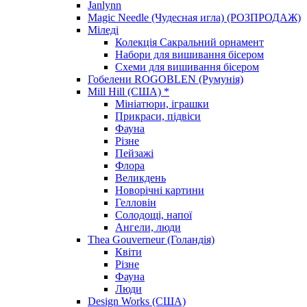
Janlynn
Magic Needle (Чудесная игла) (РОЗПРОДАЖ)
Міледі
Колекція Сакральний орнамент
Набори для вишивання бісером
Схеми для вишивання бісером
Гобелени ROGOBLEN (Румунія)
Mill Hill (США) *
Мініатюри, іграшки
Прикраси, підвіси
Фауна
Різне
Пейзажі
Флора
Великдень
Новорічні картини
Гелловін
Солодощі, напої
Ангели, люди
Thea Gouverneur (Голандія)
Квіти
Різне
Фауна
Люди
Design Works (США)