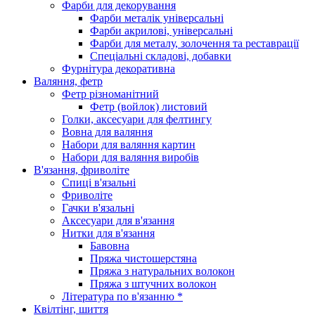
Фарби для декорування
Фарби металік універсальні
Фарби акрилові, універсальні
Фарби для металу, золочення та реставрації
Спеціальні складові, добавки
Фурнітура декоративна
Валяння, фетр
Фетр різноманітний
Фетр (войлок) листовий
Голки, аксесуари для фелтингу
Вовна для валяння
Набори для валяння картин
Набори для валяння виробів
В'язання, фриволіте
Спиці в'язальні
Фриволіте
Гачки в'язальні
Аксесуари для в'язання
Нитки для в'язання
Бавовна
Пряжа чистошерстяна
Пряжа з натуральних волокон
Пряжа з штучних волокон
Література по в'язанню *
Квілтінг, шиття