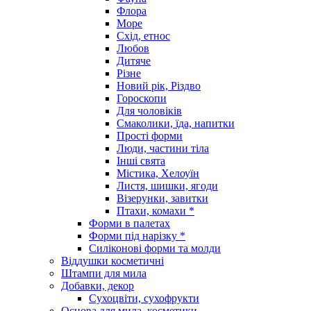
Флора
Море
Схід, етнос
Любов
Дитяче
Різне
Новий рік, Різдво
Гороскопи
Для чоловіків
Смаколики, їда, напитки
Прості форми
Люди, частини тіла
Інші свята
Містика, Хелоуїн
Листя, шишки, ягоди
Візерунки, завитки
Птахи, комахи *
Форми в палетах
Форми під нарізку *
Силіконові форми та молди
Віддушки косметичні
Штампи для мила
Добавки, декор
Сухоцвіти, сухофрукти
Основа для мила, косметики