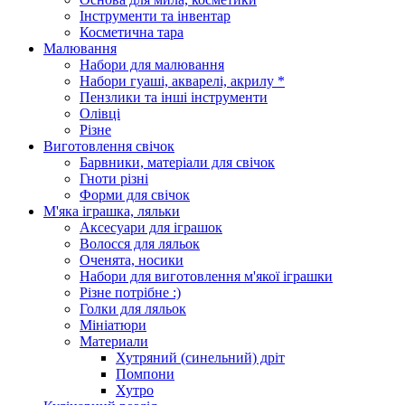
Інструменти та інвентар
Косметична тара
Малювання
Набори для малювання
Набори гуаші, акварелі, акрилу *
Пензлики та інші інструменти
Олівці
Різне
Виготовлення свічок
Барвники, матеріали для свічок
Гноти різні
Форми для свічок
М'яка іграшка, ляльки
Аксесуари для іграшок
Волосся для ляльок
Оченята, носики
Набори для виготовлення м'якої іграшки
Різне потрібне :)
Голки для ляльок
Мініатюри
Материали
Хутряний (синельний) дріт
Помпони
Хутро