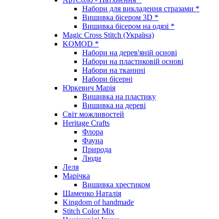
Набори для викладення стразами *
Вишивка бісером 3D *
Вишивка бісером на одязі *
Magic Cross Stitch (Україна)
KOMOD *
Набори на дерев'яній основі
Набори на пластиковій основі
Набори на тканині
Набори бісерні
Юркевич Марія
Вишивка на пластику
Вишивка на дереві
Світ можливостей
Heritage Crafts
Флора
Фауна
Природа
Люди
Леля
Марічка
Вишивка хрестиком
Шаменко Наталія
Kingdom of handmade
Stitch Color Mix