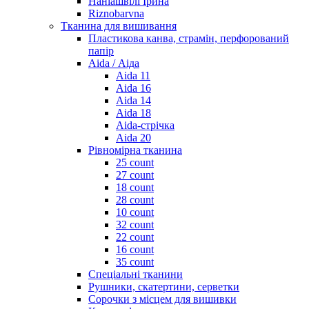
Наніашвілі Ірина
Riznobarvna
Тканина для вишивання
Пластикова канва, страмін, перфорований
папір
Aida / Аіда
Aida 11
Aida 16
Aida 14
Aida 18
Aida-стрічка
Aida 20
Рівномірна тканина
25 count
27 count
18 count
28 count
10 count
32 count
22 count
16 count
35 count
Спеціальні тканини
Рушники, скатертини, серветки
Сорочки з місцем для вишивки