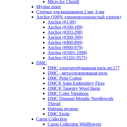
Micro Ice Chenill
Муліне різне
Стрічки для вишивання 2 мм, 4 мм
Anchor (100% длинноволокнистый хлопок)
Anchor (#1-99)
Anchor (#100-189)
Anchor (#203-298)
Anchor (#300-399)
Anchor (#400-899)
Anchor (#900-979)
Anchor (#1001-1098)
Anchor (#1201-9575)
DMC
DMC хлопчатобумажная нить art.177
DMC - металлизированая нить
DMC Perle Cotton
DMC® Satin Embroidery Floss
DMC® Tapestry Wool Skein
DMC Color Variations
DMC Diamant Metallic Needlework
Thread
Наборы мулине
DMC Etoile
Caron Collection
Caron Collection Wildflowers