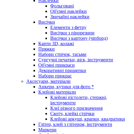
Наклейки
Фольговані
Об'ємні наклейки
Звичайні наклейки
Висічки
Елементи з фетру
Висічки з пінорезини
Висічки з картону (чіпборд)
Карти 3D, колажі
Пряжки
Набори стрічок, тасьми
Сургучні печатки, віск, інструменти
Об'ємні прикраси
Декоративні прищепки
Набори прикрас
Аксесуари, матеріали
Анкери, кутики для фото *
Клейові матеріали
Клейові пістолети, стержні,
інструменти
Клеї різного призначення
Скотч, клейкі стрічки
Клейові аркуші, крапки, квадратики
Глітер, клей з глітером, інструменти
Маркери