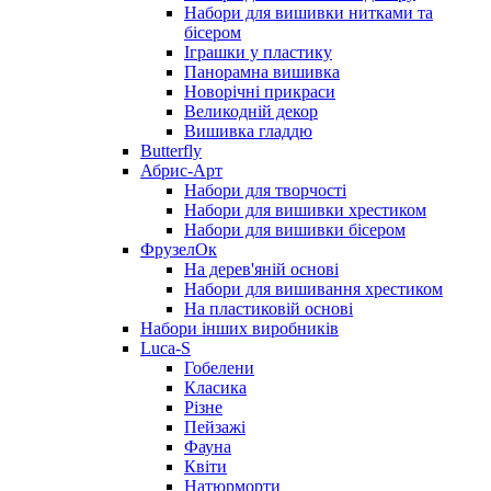
Набори для вишивки нитками та
бісером
Іграшки у пластику
Панорамна вишивка
Новорічні прикраси
Великодній декор
Вишивка гладдю
Butterfly
Абрис-Арт
Набори для творчості
Набори для вишивки хрестиком
Набори для вишивки бісером
ФрузелОк
На дерев'яній основі
Набори для вишивання хрестиком
На пластиковій основі
Набори інших виробників
Luca-S
Гобелени
Класика
Різне
Пейзажі
Фауна
Квіти
Натюрморти