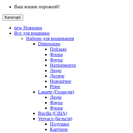
Ваш кошик порожній!
Категорії
new
Новинки
Все для вишивки
Набори для вишивання
Dimensions
Пейзажі
Флора
Фауна
Натюрморти
Люди
Дитяче
Новорічне
Різне
Lanarte (Голандія)
Люди
Фауна
Флора
Bucilla (США)
Vervaco (Бельгія)
Подушки
Картини