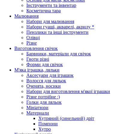
Інструменти та інвентар
Косметична тара
Малювання
Набори для малювання
Набори гуаші, акварелі, акрилу *
Пензлики та інші інструменти
Олівці
Різне
Виготовлення свічок
Барвники, матеріали для свічок
Гноти різні
Форми для свічок
М'яка іграшка, ляльки
Аксесуари для іграшок
Волосся для ляльок
Оченята, носики
Набори для виготовлення м'якої іграшки
Різне потрібне :)
Голки для ляльок
Мініатюри
Материали
Хутряний (синельний) дріт
Помпони
Хутро