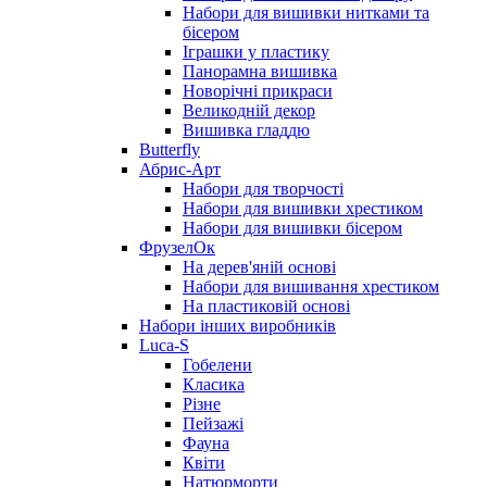
Набори для вишивки нитками та
бісером
Іграшки у пластику
Панорамна вишивка
Новорічні прикраси
Великодній декор
Вишивка гладдю
Butterfly
Абрис-Арт
Набори для творчості
Набори для вишивки хрестиком
Набори для вишивки бісером
ФрузелОк
На дерев'яній основі
Набори для вишивання хрестиком
На пластиковій основі
Набори інших виробників
Luca-S
Гобелени
Класика
Різне
Пейзажі
Фауна
Квіти
Натюрморти