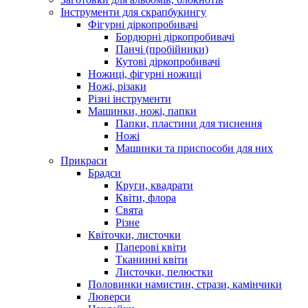
Інструменти для скрапбукингу
Фігурні діркопробивачі
Бордюрні діркопробивачі
Панчі (пробійники)
Кутові діркопробивачі
Ножиці, фігурні ножиці
Ножі, різаки
Різні інструменти
Машинки, ножі, папки
Папки, пластини для тиснення
Ножі
Машинки та приспособи для них
Прикраси
Брадси
Круги, квадрати
Квіти, флора
Свята
Різне
Квіточки, листочки
Паперові квіти
Тканинні квіти
Листочки, пелюстки
Половинки намистин, стрази, камінчики
Люверси