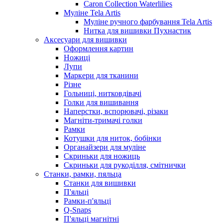
Caron Collection Waterlilies
Муліне Tela Artis
Муліне ручного фарбування Tela Artis
Нитка для вишивки Пухнастик
Аксесуари для вишивки
Оформлення картин
Ножиці
Лупи
Маркери для тканини
Різне
Гольниці, нитковдівачі
Голки для вишивання
Наперстки, вспорювачі, різаки
Магніти-тримачі голки
Рамки
Котушки для ниток, бобінки
Органайзери для муліне
Скриньки для ножиць
Скриньки для рукоділля, смітнички
Станки, рамки, пяльца
Станки для вишивки
П'яльці
Рамки-п'яльці
Q-Snaps
П'яльці магнітні