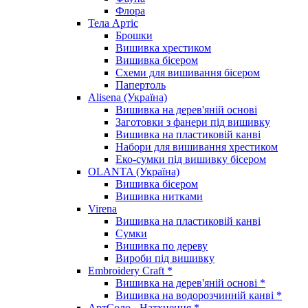
Флора
Тела Артіс
Брошки
Вишивка хрестиком
Вишивка бісером
Схеми для вишивання бісером
Папертоль
Alisena (Україна)
Вишивка на дерев'яній основі
Заготовки з фанери під вишивку
Вишивка на пластиковій канві
Набори для вишивання хрестиком
Еко-сумки під вишивку бісером
OLANTA (Україна)
Вишивка бісером
Вишивка нитками
Virena
Вишивка на пластиковій канві
Сумки
Вишивка по дереву
Вироби під вишивку
Embroidery Craft *
Вишивка на дерев'яній основі *
Вишивка на водорозчинній канві *
АртСоло - Натхнення *