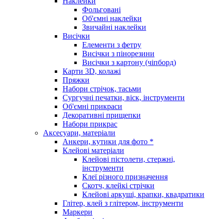
Наклейки
Фольговані
Об'ємні наклейки
Звичайні наклейки
Висічки
Елементи з фетру
Висічки з пінорезини
Висічки з картону (чіпборд)
Карти 3D, колажі
Пряжки
Набори стрічок, тасьми
Сургучні печатки, віск, інструменти
Об'ємні прикраси
Декоративні прищепки
Набори прикрас
Аксесуари, матеріали
Анкери, кутики для фото *
Клейові матеріали
Клейові пістолети, стержні,
інструменти
Клеї різного призначення
Скотч, клейкі стрічки
Клейові аркуші, крапки, квадратики
Глітер, клей з глітером, інструменти
Маркери