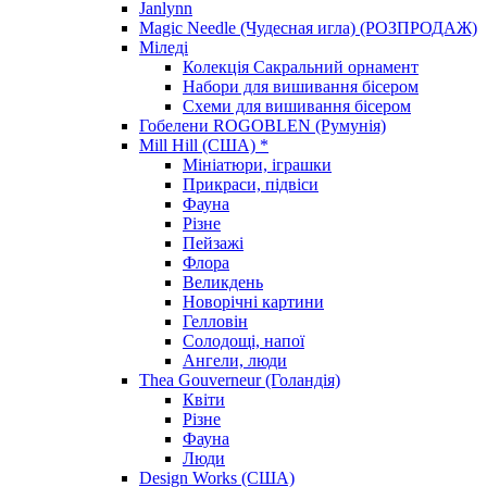
Janlynn
Magic Needle (Чудесная игла) (РОЗПРОДАЖ)
Міледі
Колекція Сакральний орнамент
Набори для вишивання бісером
Схеми для вишивання бісером
Гобелени ROGOBLEN (Румунія)
Mill Hill (США) *
Мініатюри, іграшки
Прикраси, підвіси
Фауна
Різне
Пейзажі
Флора
Великдень
Новорічні картини
Гелловін
Солодощі, напої
Ангели, люди
Thea Gouverneur (Голандія)
Квіти
Різне
Фауна
Люди
Design Works (США)