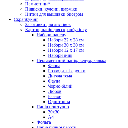
Намистини*
Підвіски, кулони, шарміки
Нитки для вышивки бисером
Скрапбукінг
Заготовки для листівок
Картон, папір для скрапбукінгу
Набори паперу
Набори 22 х 28 см
Набори 30 х 30 см
Набори 12 х 17 см
Набори інші
Пергаментний папір, велум, калька
Флора
Розводи, візерунки
Дитяча тема
Фауна
Чорно-білий
Любов
Разное
Однотонна
Папір поштучно
30х30
А4
Фольга
Папір ручної работи