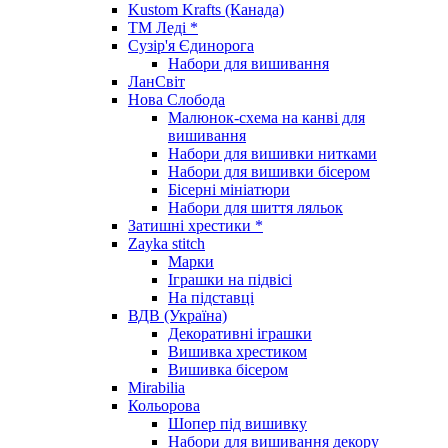
Kustom Krafts (Канада)
ТМ Леді *
Сузір'я Єдинорога
Набори для вишивання
ЛанСвіт
Нова Слобода
Малюнок-схема на канві для
вишивання
Набори для вишивки нитками
Набори для вишивки бісером
Бісерні мініатюри
Набори для шиття ляльок
Затишні хрестики *
Zayka stitch
Марки
Іграшки на підвісі
На підставці
ВДВ (Україна)
Декоративні іграшки
Вишивка хрестиком
Вишивка бісером
Mirabilia
Кольорова
Шопер під вишивку
Набори для вишивання декору