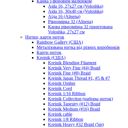
Канва з фоновим малюнком
Aida 16, 27х27 см (Voloshka)
Aida 16, 30х40 см (Voloshka)
Аїда 16 (Alisena)
Рівномірка 32 (Alisena)
Канва рівномірна 32 принтована
Voloshka, 27х27 см
Нитки, карти ниток
Rainbow Gallery (США)
Металізована нитка від різних виробників
Карти ниток
Kreinik (США)
Kreinik Blending Filament
Kreinik Very Fine (#4) Braid
Kreinik Fine (#8) Braid
Kreinik Japan Thread #1, #5 & #7
Kreinik Ombre
Kreinik Cord
Kreinik 1/16 Ribbon
Kreinik Collection (наборы ниток)
Kreinik Tapestry (#12) Braid
Kreinik Medium (#16) Braid
Kreinik cable
Kreinik 1/8 Ribbon
Kreinik Heavy #32 Braid (5m)