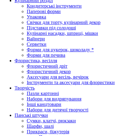
Кулінарний розділ
Кондитерські інструменти
Паперові форми
Упаковка
Свічки для торту, кулінарний декор
Підставки під солодощі
Кулінарні насадки, шприці, мішки
Вайнери
Серветки
Форми для цукерок, шоколаду *
Форми для печива
Флористика, весілля
Флористичний дріт
Флористичний декор
Аксесуари для весіль, вечірок
Інструменти та аксесуари для флористики
Творчість
Пазли картонні
Набори для видряпування
Інші канцтовари
Набори для дитячої творчості
Панські штучки
Сумки, клатчі, рюкзаки
Шарфи, шалі
Прикраси, біжутерія