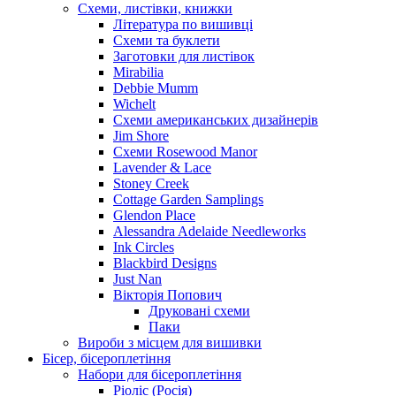
Схеми, листівки, книжки
Література по вишивці
Схеми та буклети
Заготовки для листівок
Mirabilia
Debbie Mumm
Wichelt
Схеми американських дизайнерів
Jim Shore
Cхеми Rosewood Manor
Lavender & Lace
Stoney Creek
Cottage Garden Samplings
Glendon Place
Alessandra Adelaide Needleworks
Ink Circles
Blackbird Designs
Just Nan
Вікторія Попович
Друковані схеми
Паки
Вироби з місцем для вишивки
Бісер, бісероплетіння
Набори для бісероплетіння
Ріоліс (Росія)