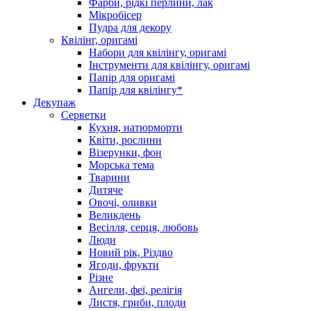
Фарби, рідкі перлини, лак
Мікробісер
Пудра для декору
Квілінг, оригамі
Набори для квілінгу, оригамі
Інструменти для квілінгу, оригамі
Папір для оригамі
Папір для квілінгу*
Декупаж
Серветки
Кухня, натюрморти
Квіти, рослини
Візерунки, фон
Морська тема
Тварини
Дитяче
Овочі, оливки
Великдень
Весілля, серця, любовь
Люди
Новий рік, Різдво
Ягоди, фрукти
Різне
Ангели, феї, релігія
Листя, гриби, плоди