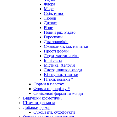
Флора
Море
Схід, етнос
Любов
Дитяче
Різне
Новий рік, Різдво
Гороскопи
Для чоловіків
Смаколики, їда, напитки
Прості форми
Люди, частини тіла
Інші свята
Містика, Хелоуїн
Листя, шишки, ягоди
Візерунки, завитки
Птахи, комахи *
Форми в палетах
Форми під нарізку *
Силіконові форми та молди
Віддушки косметичні
Штампи для мила
Добавки, декор
Сухоцвіти, сухофрукти
Основа для мила, косметики