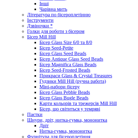
Інші
Чарівна мить
Література по бісероплетінню
Інструменти
Дзвіночки *
Голки для роботи з бісером
Бісер Mill Hill
Бісер Glass Size 6/0 та 8/0
Бісер Seed-Petite
Бісер Glass Seed Beads
Бісер Antique Glass Seed Beads
Бісер Magnifica Glass Beads
Бісер Seed-Frosted Beads
Прикраси Glass & Crystal Treasures
Гудзики Mill Hill (ручна работа)
Міні-набори бісеру
Бісер Glass Pebble Beads
Бісер Glass Bugle Beads
Карти кольорів та трежерсів Mill Hill
Бісер, що світиться у темряві
Паєтки
Шнури, дріт, нитка-гумка, мононитка
Дріт
Нитка-гумка, мононитка
Фурнітура для бісероплетіння