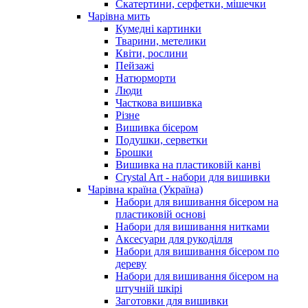
Скатертини, серфетки, мішечки
Чарiвна мить
Кумедні картинки
Тварини, метелики
Квіти, рослини
Пейзажі
Натюрморти
Люди
Часткова вишивка
Різне
Вишивка бісером
Подушки, серветки
Брошки
Вишивка на пластиковій канві
Crystal Art - набори для вишивки
Чарівна країна (Україна)
Набори для вишивання бісером на
пластиковій основі
Набори для вишивання нитками
Аксесуари для рукоділля
Набори для вишивання бісером по
дереву
Набори для вишивання бісером на
штучній шкірі
Заготовки для вишивки