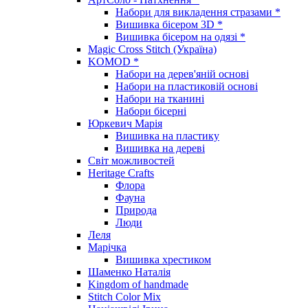
Набори для викладення стразами *
Вишивка бісером 3D *
Вишивка бісером на одязі *
Magic Cross Stitch (Україна)
KOMOD *
Набори на дерев'яній основі
Набори на пластиковій основі
Набори на тканині
Набори бісерні
Юркевич Марія
Вишивка на пластику
Вишивка на дереві
Світ можливостей
Heritage Crafts
Флора
Фауна
Природа
Люди
Леля
Марічка
Вишивка хрестиком
Шаменко Наталія
Kingdom of handmade
Stitch Color Mix