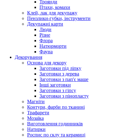
Троянди
Птахи, комахи
Клей, лак для декупажу
Пензлики-губки, інструменти
Декупажні карти
Люди
Різне
Флора
Натюрморти
Фауна
Декорування
Основа для декору
Заготовки під ліпку
Заготовки з дерева
Заготовки з пап'є маше
Інші заготовки
Заготовки з гіпсу
Заготовки з пінопласту
Магніти
Контури, фарби по тканині
Трафарети
Мозаїка
Виготовлення годинників
Натирки
Роспис по склу та керамиці