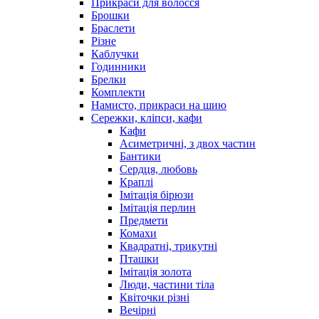
Прикраси для волосся
Брошки
Браслети
Різне
Каблучки
Годинники
Брелки
Комплекти
Намисто, прикраси на шию
Сережки, кліпси, кафи
Кафи
Асиметричні, з двох частин
Бантики
Сердця, любовь
Краплі
Імітація бірюзи
Імітація перлин
Предмети
Комахи
Квадратні, трикутні
Пташки
Імітація золота
Люди, частини тіла
Квіточки різні
Вечірні