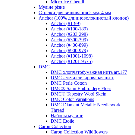
Micro Ice Chenill
Муліне різне
Стрічки для вишивання 2 мм, 4 мм
Anchor (100% длинноволокнистый хлопок)
Anchor (#1-99)
Anchor (#100-189)
Anchor (#203-298)
Anchor (#300-399)
Anchor (#400-899)
Anchor (#900-979)
Anchor (#1001-1098)
Anchor (#1201-9575)
DMC
DMC хлопчатобумажная нить art.177
DMC - металлизированая нить
DMC Perle Cotton
DMC® Satin Embroidery Floss
DMC® Tapestry Wool Skein
DMC Color Variations
DMC Diamant Metallic Needlework
Thread
Наборы мулине
DMC Etoile
Caron Collection
Caron Collection Wildflowers