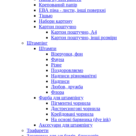
Крепований папір
ЕВА піна - листи, інші поверхні
Тішью
Набори картону
Картон поштучно
Картон поштучно, А4
Картон поштучно, інші розміри
Штампінг
Штампи
Візерунки, фон
Фауна
Різне
Поздоровляємо
Надписи різноманітні
Надписи
Любов, дружба
Флора
Фарба для штампінгу
Пігментні чорнила
Дистресингові чорнила
Крейдовані чорнила
На основі барвника (dye ink)
Аксесуари для штампінгу
Трафарети
Заготовки для альбомів, блокнотів