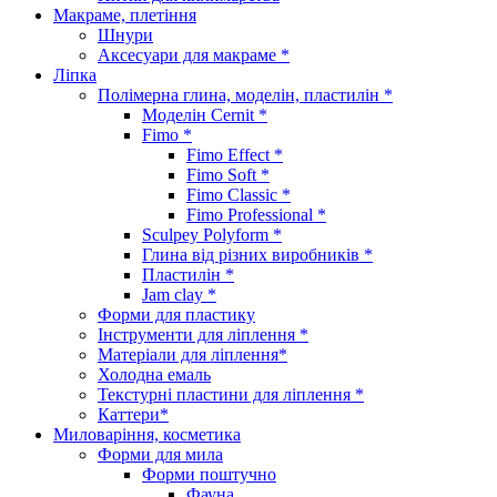
Макраме, плетіння
Шнури
Аксесуари для макраме *
Ліпка
Полімерна глина, моделін, пластилін *
Моделін Cernit *
Fimo *
Fimo Effect *
Fimo Soft *
Fimo Classic *
Fimo Professional *
Sculpey Polyform *
Глина від різних виробників *
Пластилін *
Jam clay *
Форми для пластику
Інструменти для ліплення *
Матеріали для ліплення*
Холодна емаль
Текстурні пластини для ліплення *
Каттери*
Миловаріння, косметика
Форми для мила
Форми поштучно
Фауна