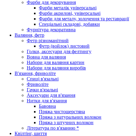
Фарби для декорування
Фарби металік універсальні
Фарби акрилові, універсальні
Фарби для металу, золочення та реставрації
Спеціальні складові, добавки
Фурнітура декоративна
Валяння, фетр
Фетр різноманітний
Фетр (войлок) листовий
Голки, аксесуари для фелтингу
Вовна для валяння
Набори для валяння картин
Набори для валяння виробів
В'язання, фриволіте
Спиці в'язальні
Фриволіте
Гачки в'язальні
Аксесуари для в'язання
Нитки для в'язання
Бавовна
Пряжа чистошерстяна
Пряжа з натуральних волокон
Пряжа з штучних волокон
Література по в'язанню *
Квілтінг, шиття