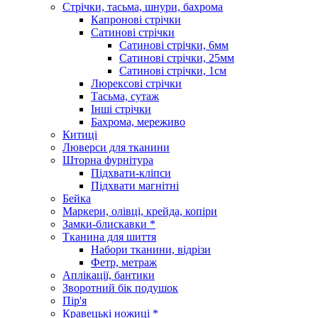
Стрічки, тасьма, шнури, бахрома
Капронові стрічки
Сатинові стрічки
Сатинові стрічки, 6мм
Сатинові стрічки, 25мм
Сатинові стрічки, 1см
Люрексові стрічки
Тасьма, сутаж
Інші стрічки
Бахрома, мереживо
Китиці
Люверси для тканини
Шторна фурнітура
Підхвати-кліпси
Підхвати магнітні
Бейка
Маркери, олівці, крейда, копіри
Замки-блискавки *
Тканина для шиття
Набори тканини, відрізи
Фетр, метраж
Аплікації, бантики
Зворотний бік подушок
Пір'я
Кравецькі ножиці *