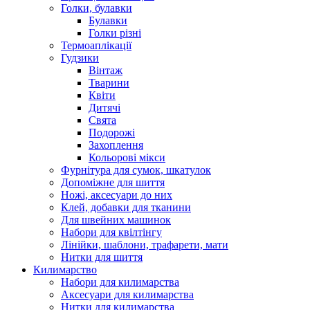
Голки, булавки
Булавки
Голки різні
Термоаплікації
Гудзики
Вінтаж
Тварини
Квіти
Дитячі
Свята
Подорожі
Захоплення
Кольорові мікси
Фурнітура для сумок, шкатулок
Допоміжне для шиття
Ножі, аксесуари до них
Клей, добавки для тканини
Для швейних машинок
Набори для квілтінгу
Лінійки, шаблони, трафарети, мати
Нитки для шиття
Килимарство
Набори для килимарства
Аксесуари для килимарства
Нитки для килимарства