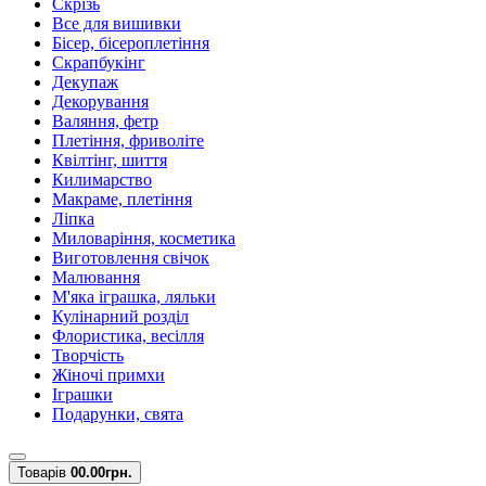
Скрізь
Все для вишивки
Бісер, бісероплетіння
Скрапбукінг
Декупаж
Декорування
Валяння, фетр
Плетіння, фриволіте
Квілтінг, шиття
Килимарство
Макраме, плетіння
Ліпка
Миловаріння, косметика
Виготовлення свічок
Малювання
М'яка іграшка, ляльки
Кулінарний розділ
Флористика, весілля
Творчість
Жіночі примхи
Іграшки
Подарунки, свята
Товарів
0
0.00грн.