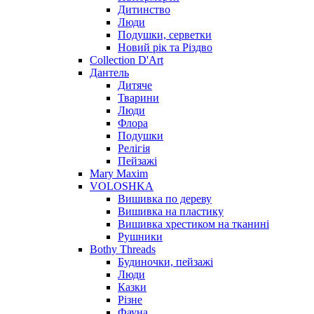
Дитинство
Люди
Подушки, серветки
Новий рік та Різдво
Collection D'Art
Дантель
Дитяче
Тварини
Люди
Флора
Подушки
Релігія
Пейзажі
Mary Maxim
VOLOSHKA
Вишивка по дереву
Вишивка на пластику
Вишивка хрестиком на тканині
Рушники
Bothy Threads
Будиночки, пейзажі
Люди
Казки
Різне
Фауна