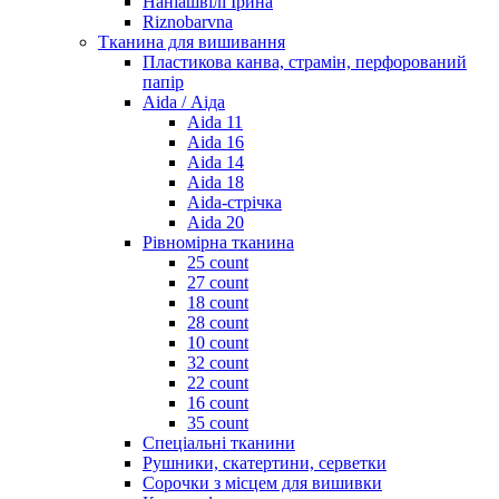
Наніашвілі Ірина
Riznobarvna
Тканина для вишивання
Пластикова канва, страмін, перфорований
папір
Aida / Аіда
Aida 11
Aida 16
Aida 14
Aida 18
Aida-стрічка
Aida 20
Рівномірна тканина
25 count
27 count
18 count
28 count
10 count
32 count
22 count
16 count
35 count
Спеціальні тканини
Рушники, скатертини, серветки
Сорочки з місцем для вишивки