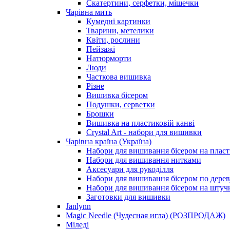
Скатертини, серфетки, мішечки
Чарiвна мить
Кумедні картинки
Тварини, метелики
Квіти, рослини
Пейзажі
Натюрморти
Люди
Часткова вишивка
Різне
Вишивка бісером
Подушки, серветки
Брошки
Вишивка на пластиковій канві
Crystal Art - набори для вишивки
Чарівна країна (Україна)
Набори для вишивання бісером на пласт
Набори для вишивання нитками
Аксесуари для рукоділля
Набори для вишивання бісером по дерев
Набори для вишивання бісером на штучн
Заготовки для вишивки
Janlynn
Magic Needle (Чудесная игла) (РОЗПРОДАЖ)
Міледі