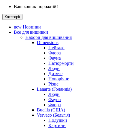
Ваш кошик порожній!
Категорії
new
Новинки
Все для вишивки
Набори для вишивання
Dimensions
Пейзажі
Флора
Фауна
Натюрморти
Люди
Дитяче
Новорічне
Різне
Lanarte (Голандія)
Люди
Фауна
Флора
Bucilla (США)
Vervaco (Бельгія)
Подушки
Картини