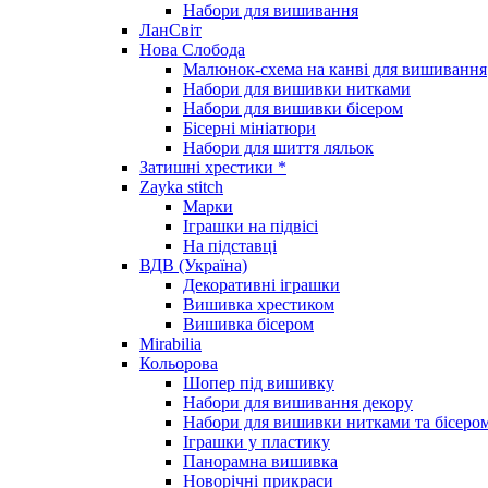
Набори для вишивання
ЛанСвіт
Нова Слобода
Малюнок-схема на канві для вишивання
Набори для вишивки нитками
Набори для вишивки бісером
Бісерні мініатюри
Набори для шиття ляльок
Затишні хрестики *
Zayka stitch
Марки
Іграшки на підвісі
На підставці
ВДВ (Україна)
Декоративні іграшки
Вишивка хрестиком
Вишивка бісером
Mirabilia
Кольорова
Шопер під вишивку
Набори для вишивання декору
Набори для вишивки нитками та бісеро
Іграшки у пластику
Панорамна вишивка
Новорічні прикраси