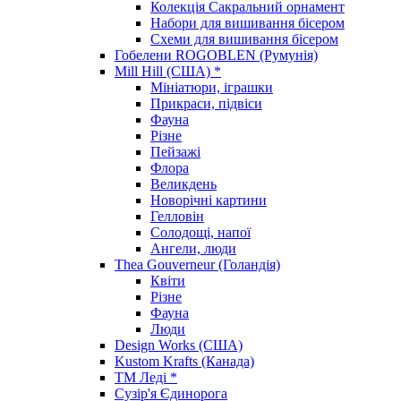
Колекція Сакральний орнамент
Набори для вишивання бісером
Схеми для вишивання бісером
Гобелени ROGOBLEN (Румунія)
Mill Hill (США) *
Мініатюри, іграшки
Прикраси, підвіси
Фауна
Різне
Пейзажі
Флора
Великдень
Новорічні картини
Гелловін
Солодощі, напої
Ангели, люди
Thea Gouverneur (Голандія)
Квіти
Різне
Фауна
Люди
Design Works (США)
Kustom Krafts (Канада)
ТМ Леді *
Сузір'я Єдинорога