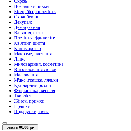
Скрізь
Все для вишивки
Бісер, бісероплетіння
Скрапбукінг
Декупаж
Декорування
Валяння, фетр
Плетіння, фриволіте
Квілтінг, шиття
Килимарство
Макраме, плетіння
Ліпка
Миловаріння, косметика
Виготовлення свічок
Малювання
М'яка іграшка, ляльки
Кулінарний розділ
Флористика, весілля
Творчість
Жіночі примхи
Іграшки
Подарунки, свята
Товарів
0
0.00грн.