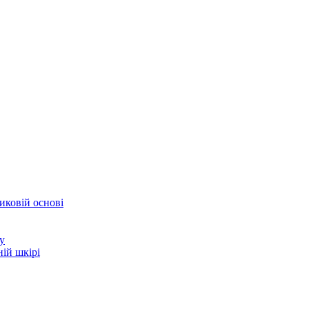
иковій основі
у
ій шкірі