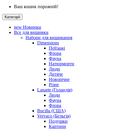
Ваш кошик порожній!
Категорії
new
Новинки
Все для вишивки
Набори для вишивання
Dimensions
Пейзажі
Флора
Фауна
Натюрморти
Люди
Дитяче
Новорічне
Різне
Lanarte (Голандія)
Люди
Фауна
Флора
Bucilla (США)
Vervaco (Бельгія)
Подушки
Картини