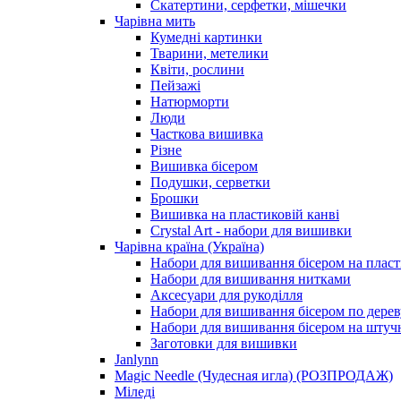
Скатертини, серфетки, мішечки
Чарiвна мить
Кумедні картинки
Тварини, метелики
Квіти, рослини
Пейзажі
Натюрморти
Люди
Часткова вишивка
Різне
Вишивка бісером
Подушки, серветки
Брошки
Вишивка на пластиковій канві
Crystal Art - набори для вишивки
Чарівна країна (Україна)
Набори для вишивання бісером на пласт
Набори для вишивання нитками
Аксесуари для рукоділля
Набори для вишивання бісером по дерев
Набори для вишивання бісером на штучн
Заготовки для вишивки
Janlynn
Magic Needle (Чудесная игла) (РОЗПРОДАЖ)
Міледі