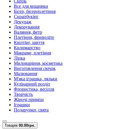
Скрізь
Все для вишивки
Бісер, бісероплетіння
Скрапбукінг
Декупаж
Декорування
Валяння, фетр
Плетіння, фриволіте
Квілтінг, шиття
Килимарство
Макраме, плетіння
Ліпка
Миловаріння, косметика
Виготовлення свічок
Малювання
М'яка іграшка, ляльки
Кулінарний розділ
Флористика, весілля
Творчість
Жіночі примхи
Іграшки
Подарунки, свята
Товарів
0
0.00грн.