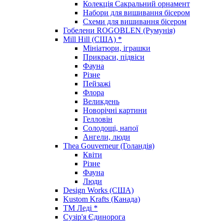
Колекція Сакральний орнамент
Набори для вишивання бісером
Схеми для вишивання бісером
Гобелени ROGOBLEN (Румунія)
Mill Hill (США) *
Мініатюри, іграшки
Прикраси, підвіси
Фауна
Різне
Пейзажі
Флора
Великдень
Новорічні картини
Гелловін
Солодощі, напої
Ангели, люди
Thea Gouverneur (Голандія)
Квіти
Різне
Фауна
Люди
Design Works (США)
Kustom Krafts (Канада)
ТМ Леді *
Сузір'я Єдинорога