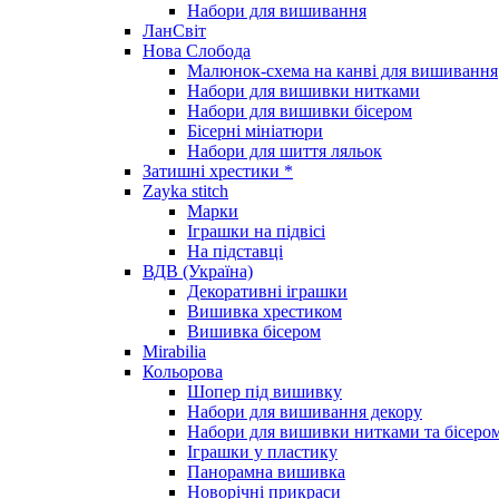
Набори для вишивання
ЛанСвіт
Нова Слобода
Малюнок-схема на канві для вишивання
Набори для вишивки нитками
Набори для вишивки бісером
Бісерні мініатюри
Набори для шиття ляльок
Затишні хрестики *
Zayka stitch
Марки
Іграшки на підвісі
На підставці
ВДВ (Україна)
Декоративні іграшки
Вишивка хрестиком
Вишивка бісером
Mirabilia
Кольорова
Шопер під вишивку
Набори для вишивання декору
Набори для вишивки нитками та бісеро
Іграшки у пластику
Панорамна вишивка
Новорічні прикраси