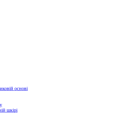
иковій основі
у
ій шкірі