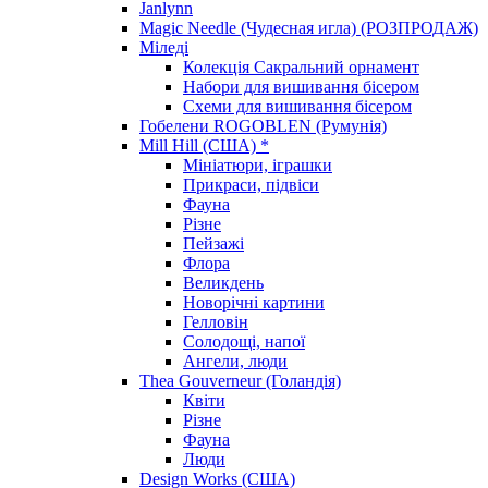
Janlynn
Magic Needle (Чудесная игла) (РОЗПРОДАЖ)
Міледі
Колекція Сакральний орнамент
Набори для вишивання бісером
Схеми для вишивання бісером
Гобелени ROGOBLEN (Румунія)
Mill Hill (США) *
Мініатюри, іграшки
Прикраси, підвіси
Фауна
Різне
Пейзажі
Флора
Великдень
Новорічні картини
Гелловін
Солодощі, напої
Ангели, люди
Thea Gouverneur (Голандія)
Квіти
Різне
Фауна
Люди
Design Works (США)