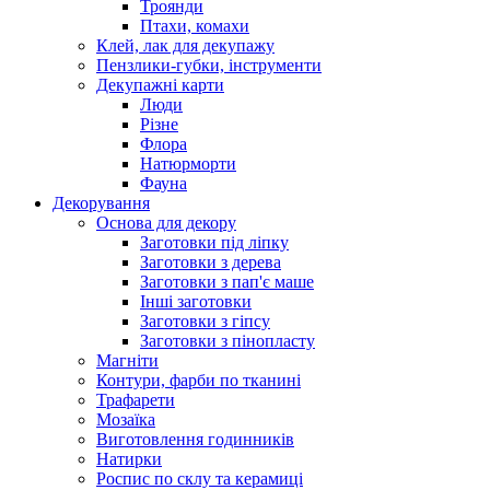
Троянди
Птахи, комахи
Клей, лак для декупажу
Пензлики-губки, інструменти
Декупажні карти
Люди
Різне
Флора
Натюрморти
Фауна
Декорування
Основа для декору
Заготовки під ліпку
Заготовки з дерева
Заготовки з пап'є маше
Інші заготовки
Заготовки з гіпсу
Заготовки з пінопласту
Магніти
Контури, фарби по тканині
Трафарети
Мозаїка
Виготовлення годинників
Натирки
Роспис по склу та керамиці