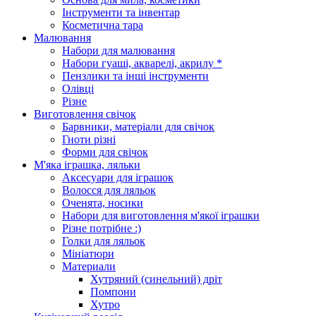
Інструменти та інвентар
Косметична тара
Малювання
Набори для малювання
Набори гуаші, акварелі, акрилу *
Пензлики та інші інструменти
Олівці
Різне
Виготовлення свічок
Барвники, матеріали для свічок
Гноти різні
Форми для свічок
М'яка іграшка, ляльки
Аксесуари для іграшок
Волосся для ляльок
Оченята, носики
Набори для виготовлення м'якої іграшки
Різне потрібне :)
Голки для ляльок
Мініатюри
Материали
Хутряний (синельний) дріт
Помпони
Хутро