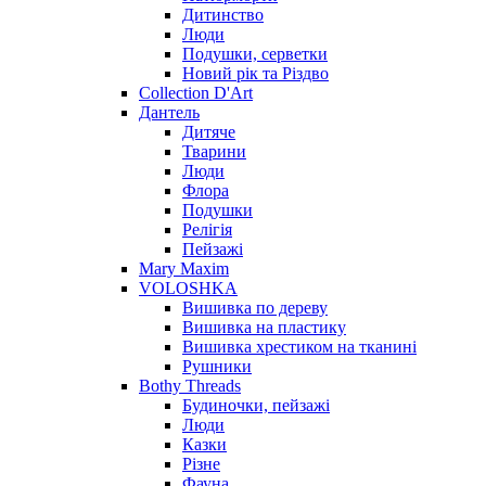
Дитинство
Люди
Подушки, серветки
Новий рік та Різдво
Collection D'Art
Дантель
Дитяче
Тварини
Люди
Флора
Подушки
Релігія
Пейзажі
Mary Maxim
VOLOSHKA
Вишивка по дереву
Вишивка на пластику
Вишивка хрестиком на тканині
Рушники
Bothy Threads
Будиночки, пейзажі
Люди
Казки
Різне
Фауна