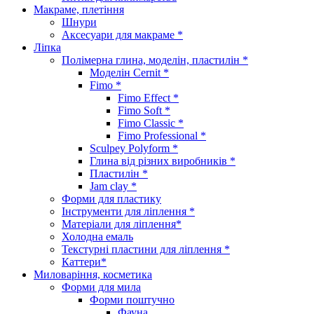
Макраме, плетіння
Шнури
Аксесуари для макраме *
Ліпка
Полімерна глина, моделін, пластилін *
Моделін Cernit *
Fimo *
Fimo Effect *
Fimo Soft *
Fimo Classic *
Fimo Professional *
Sculpey Polyform *
Глина від різних виробників *
Пластилін *
Jam clay *
Форми для пластику
Інструменти для ліплення *
Матеріали для ліплення*
Холодна емаль
Текстурні пластини для ліплення *
Каттери*
Миловаріння, косметика
Форми для мила
Форми поштучно
Фауна