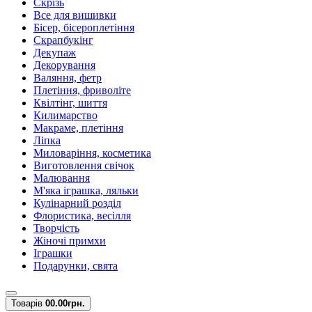
Скрізь
Все для вишивки
Бісер, бісероплетіння
Скрапбукінг
Декупаж
Декорування
Валяння, фетр
Плетіння, фриволіте
Квілтінг, шиття
Килимарство
Макраме, плетіння
Ліпка
Миловаріння, косметика
Виготовлення свічок
Малювання
М'яка іграшка, ляльки
Кулінарний розділ
Флористика, весілля
Творчість
Жіночі примхи
Іграшки
Подарунки, свята
Товарів
0
0.00грн.