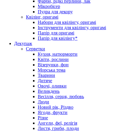
Фарби, рідкі перлини, лак
Мікробісер
Пудра для декору
Квілінг, оригамі
Набори для квілінгу, оригамі
Інструменти для квілінгу, оригамі
Папір для оригамі
Папір для квілінгу*
Декупаж
Серветки
Кухня, натюрморти
Квіти, рослини
Візерунки, фон
Морська тема
Тварини
Дитяче
Овочі, оливки
Великдень
Весілля, серця, любовь
Люди
Новий рік, Різдво
Ягоди, фрукти
Різне
Ангели, феї, релігія
Листя, гриби, плоди