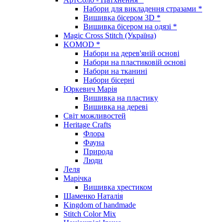
Набори для викладення стразами *
Вишивка бісером 3D *
Вишивка бісером на одязі *
Magic Cross Stitch (Україна)
KOMOD *
Набори на дерев'яній основі
Набори на пластиковій основі
Набори на тканині
Набори бісерні
Юркевич Марія
Вишивка на пластику
Вишивка на дереві
Світ можливостей
Heritage Crafts
Флора
Фауна
Природа
Люди
Леля
Марічка
Вишивка хрестиком
Шаменко Наталія
Kingdom of handmade
Stitch Color Mix