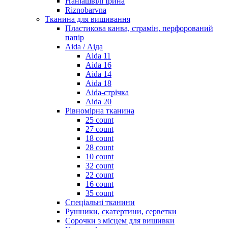
Наніашвілі Ірина
Riznobarvna
Тканина для вишивання
Пластикова канва, страмін, перфорований
папір
Aida / Аіда
Aida 11
Aida 16
Aida 14
Aida 18
Aida-стрічка
Aida 20
Рівномірна тканина
25 count
27 count
18 count
28 count
10 count
32 count
22 count
16 count
35 count
Спеціальні тканини
Рушники, скатертини, серветки
Сорочки з місцем для вишивки