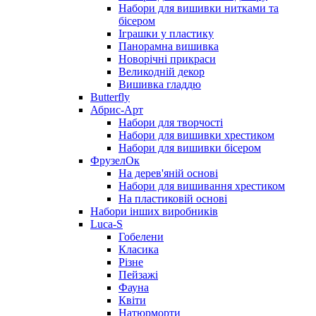
Набори для вишивки нитками та
бісером
Іграшки у пластику
Панорамна вишивка
Новорічні прикраси
Великодній декор
Вишивка гладдю
Butterfly
Абрис-Арт
Набори для творчості
Набори для вишивки хрестиком
Набори для вишивки бісером
ФрузелОк
На дерев'яній основі
Набори для вишивання хрестиком
На пластиковій основі
Набори інших виробників
Luca-S
Гобелени
Класика
Різне
Пейзажі
Фауна
Квіти
Натюрморти