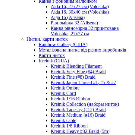
Канва з фоновим малюнком
Aida 16, 27х27 см (Voloshka)
Aida 16, 30х40 см (Voloshka)
Аїда 16 (Alisena)
Рівномірка 32 (Alisena)
Канва рівномірна 32 принтована
Voloshka, 27х27 см
Нитки, карти ниток
Rainbow Gallery (США)
Металізована нитка від різних виробників
Карти ниток
Kreinik (США)
Kreinik Blending Filament
Kreinik Very Fine (#4) Braid
Kreinik Fine (#8) Braid
Kreinik Japan Thread #1, #5 & #7
Kreinik Ombre
Kreinik Cord
Kreinik 1/16 Ribbon
Kreinik Collection (наборы ниток)
Kreinik Tapestry (#12) Braid
Kreinik Medium (#16) Braid
Kreinik cable
Kreinik 1/8 Ribbon
Kreinik Heavy #32 Braid (5m)