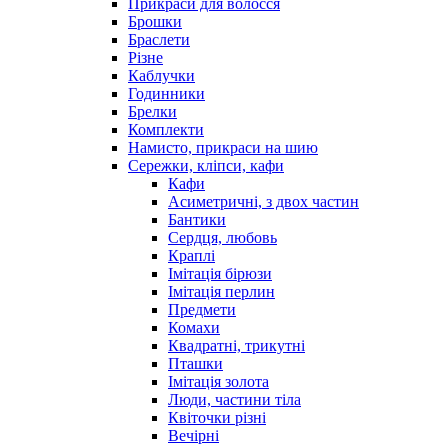
Прикраси для волосся
Брошки
Браслети
Різне
Каблучки
Годинники
Брелки
Комплекти
Намисто, прикраси на шию
Сережки, кліпси, кафи
Кафи
Асиметричні, з двох частин
Бантики
Сердця, любовь
Краплі
Імітація бірюзи
Імітація перлин
Предмети
Комахи
Квадратні, трикутні
Пташки
Імітація золота
Люди, частини тіла
Квіточки різні
Вечірні