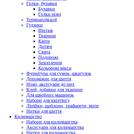
Голки, булавки
Булавки
Голки різні
Термоаплікації
Гудзики
Вінтаж
Тварини
Квіти
Дитячі
Свята
Подорожі
Захоплення
Кольорові мікси
Фурнітура для сумок, шкатулок
Допоміжне для шиття
Ножі, аксесуари до них
Клей, добавки для тканини
Для швейних машинок
Набори для квілтінгу
Лінійки, шаблони, трафарети, мати
Нитки для шиття
Килимарство
Набори для килимарства
Аксесуари для килимарства
Нитки для килимарства