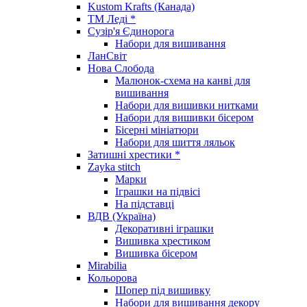
Kustom Krafts (Канада)
ТМ Леді *
Сузір'я Єдинорога
Набори для вишивання
ЛанСвіт
Нова Слобода
Малюнок-схема на канві для
вишивання
Набори для вишивки нитками
Набори для вишивки бісером
Бісерні мініатюри
Набори для шиття ляльок
Затишні хрестики *
Zayka stitch
Марки
Іграшки на підвісі
На підставці
ВДВ (Україна)
Декоративні іграшки
Вишивка хрестиком
Вишивка бісером
Mirabilia
Кольорова
Шопер під вишивку
Набори для вишивання декору