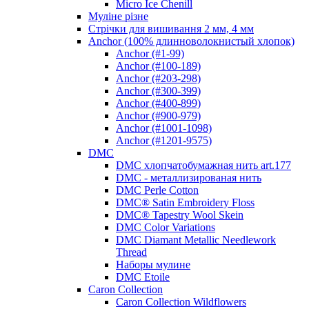
Micro Ice Chenill
Муліне різне
Стрічки для вишивання 2 мм, 4 мм
Anchor (100% длинноволокнистый хлопок)
Anchor (#1-99)
Anchor (#100-189)
Anchor (#203-298)
Anchor (#300-399)
Anchor (#400-899)
Anchor (#900-979)
Anchor (#1001-1098)
Anchor (#1201-9575)
DMC
DMC хлопчатобумажная нить art.177
DMC - металлизированая нить
DMC Perle Cotton
DMC® Satin Embroidery Floss
DMC® Tapestry Wool Skein
DMC Color Variations
DMC Diamant Metallic Needlework
Thread
Наборы мулине
DMC Etoile
Caron Collection
Caron Collection Wildflowers