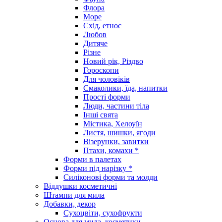
Флора
Море
Схід, етнос
Любов
Дитяче
Різне
Новий рік, Різдво
Гороскопи
Для чоловіків
Смаколики, їда, напитки
Прості форми
Люди, частини тіла
Інші свята
Містика, Хелоуїн
Листя, шишки, ягоди
Візерунки, завитки
Птахи, комахи *
Форми в палетах
Форми під нарізку *
Силіконові форми та молди
Віддушки косметичні
Штампи для мила
Добавки, декор
Сухоцвіти, сухофрукти
Основа для мила, косметики