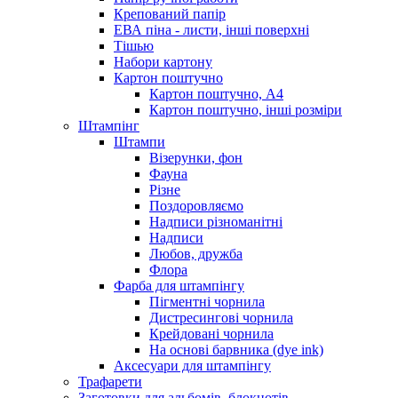
Крепований папір
ЕВА піна - листи, інші поверхні
Тішью
Набори картону
Картон поштучно
Картон поштучно, А4
Картон поштучно, інші розміри
Штампінг
Штампи
Візерунки, фон
Фауна
Різне
Поздоровляємо
Надписи різноманітні
Надписи
Любов, дружба
Флора
Фарба для штампінгу
Пігментні чорнила
Дистресингові чорнила
Крейдовані чорнила
На основі барвника (dye ink)
Аксесуари для штампінгу
Трафарети
Заготовки для альбомів, блокнотів