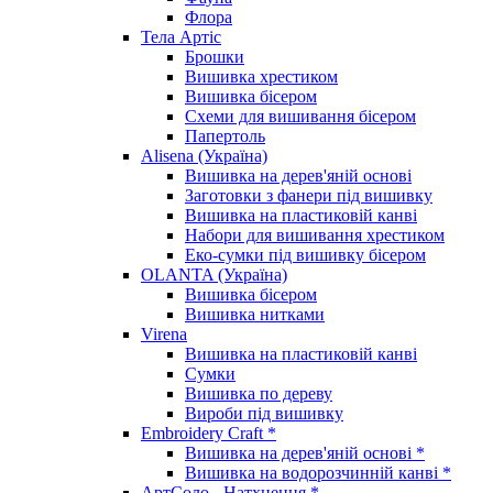
Флора
Тела Артіс
Брошки
Вишивка хрестиком
Вишивка бісером
Схеми для вишивання бісером
Папертоль
Alisena (Україна)
Вишивка на дерев'яній основі
Заготовки з фанери під вишивку
Вишивка на пластиковій канві
Набори для вишивання хрестиком
Еко-сумки під вишивку бісером
OLANTA (Україна)
Вишивка бісером
Вишивка нитками
Virena
Вишивка на пластиковій канві
Сумки
Вишивка по дереву
Вироби під вишивку
Embroidery Craft *
Вишивка на дерев'яній основі *
Вишивка на водорозчинній канві *
АртСоло - Натхнення *