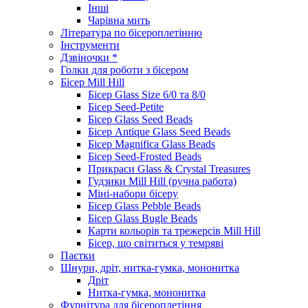
Інші
Чарівна мить
Література по бісероплетінню
Інструменти
Дзвіночки *
Голки для роботи з бісером
Бісер Mill Hill
Бісер Glass Size 6/0 та 8/0
Бісер Seed-Petite
Бісер Glass Seed Beads
Бісер Antique Glass Seed Beads
Бісер Magnifica Glass Beads
Бісер Seed-Frosted Beads
Прикраси Glass & Crystal Treasures
Гудзики Mill Hill (ручна работа)
Міні-набори бісеру
Бісер Glass Pebble Beads
Бісер Glass Bugle Beads
Карти кольорів та трежерсів Mill Hill
Бісер, що світиться у темряві
Паєтки
Шнури, дріт, нитка-гумка, мононитка
Дріт
Нитка-гумка, мононитка
Фурнітура для бісероплетіння