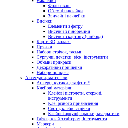
Наклейки
Фольговані
Об'ємні наклейки
Звичайні наклейки
Висічки
Елементи з фетру
Висічки з пінорезини
Висічки з картону (чіпборд)
Карти 3D, колажі
Пряжки
Набори стрічок, тасьми
Сургучні печатки, віск, інструменти
Об'ємні прикраси
Декоративні прищепки
Набори прикрас
Аксесуари, матеріали
Анкери, кутики для фото *
Клейові матеріали
Клейові пістолети, стержні,
інструменти
Клеї різного призначення
Скотч, клейкі стрічки
Клейові аркуші, крапки, квадратики
Глітер, клей з глітером, інструменти
Маркери