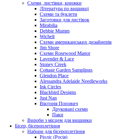
Схеми, листівки, книжки
Література по вишивці
Схеми та буклети
Заготовки для листівок
Mirabilia
Debbie Mumm
Wichelt
Схеми американських дизайнерів
Jim Shore
Cхеми Rosewood Manor
Lavender & Lace
Stoney Creek
Cottage Garden Samplings
Glendon Place
Alessandra Adelaide Needleworks
Ink Circles
Blackbird Designs
Just Nan
Вікторія Попович
Друковані схеми
Паки
Вироби з місцем для вишивки
Бісер, бісероплетіння
Набори для бісероплетіння
Ріоліс (Росія)