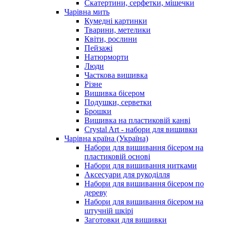
Скатертини, серфетки, мішечки
Чарiвна мить
Кумедні картинки
Тварини, метелики
Квіти, рослини
Пейзажі
Натюрморти
Люди
Часткова вишивка
Різне
Вишивка бісером
Подушки, серветки
Брошки
Вишивка на пластиковій канві
Crystal Art - набори для вишивки
Чарівна країна (Україна)
Набори для вишивання бісером на
пластиковій основі
Набори для вишивання нитками
Аксесуари для рукоділля
Набори для вишивання бісером по
дереву
Набори для вишивання бісером на
штучній шкірі
Заготовки для вишивки