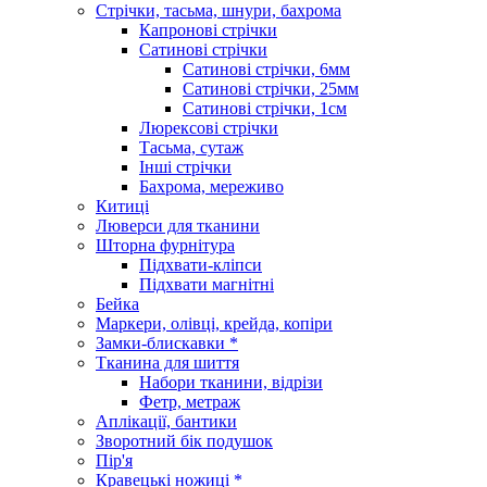
Стрічки, тасьма, шнури, бахрома
Капронові стрічки
Сатинові стрічки
Сатинові стрічки, 6мм
Сатинові стрічки, 25мм
Сатинові стрічки, 1см
Люрексові стрічки
Тасьма, сутаж
Інші стрічки
Бахрома, мереживо
Китиці
Люверси для тканини
Шторна фурнітура
Підхвати-кліпси
Підхвати магнітні
Бейка
Маркери, олівці, крейда, копіри
Замки-блискавки *
Тканина для шиття
Набори тканини, відрізи
Фетр, метраж
Аплікації, бантики
Зворотний бік подушок
Пір'я
Кравецькі ножиці *