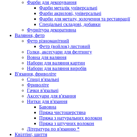
Фарби для декорування
Фарби металік універсальні
Фарби акрилові, універсальні
Фарби для металу, золочення та реставрації
Спеціальні складові, добавки
Фурнітура декоративна
Валяння, фетр
Фетр різноманітний
Фетр (войлок) листовий
Голки, аксесуари для фелтингу
Вовна для валяння
Набори для валяння картин
Набори для валяння виробів
В'язання, фриволіте
Спиці в'язальні
Фриволіте
Гачки в'язальні
Аксесуари для в'язання
Нитки для в'язання
Бавовна
Пряжа чистошерстяна
Пряжа з натуральних волокон
Пряжа з штучних волокон
Література по в'язанню *
Квілтінг, шиття