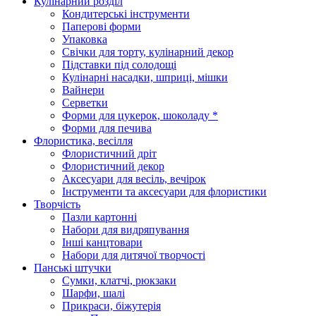
Кулінарний розділ
Кондитерські інструменти
Паперові форми
Упаковка
Свічки для торту, кулінарний декор
Підставки під солодощі
Кулінарні насадки, шприці, мішки
Вайнери
Серветки
Форми для цукерок, шоколаду *
Форми для печива
Флористика, весілля
Флористичний дріт
Флористичний декор
Аксесуари для весіль, вечірок
Інструменти та аксесуари для флористики
Творчість
Пазли картонні
Набори для видряпування
Інші канцтовари
Набори для дитячої творчості
Панські штучки
Сумки, клатчі, рюкзаки
Шарфи, шалі
Прикраси, біжутерія