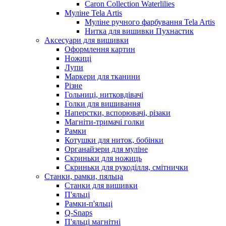
Caron Collection Waterlilies
Муліне Tela Artis
Муліне ручного фарбування Tela Artis
Нитка для вишивки Пухнастик
Аксесуари для вишивки
Оформлення картин
Ножиці
Лупи
Маркери для тканини
Різне
Гольниці, нитковдівачі
Голки для вишивання
Наперстки, вспорювачі, різаки
Магніти-тримачі голки
Рамки
Котушки для ниток, бобінки
Органайзери для муліне
Скриньки для ножиць
Скриньки для рукоділля, смітнички
Станки, рамки, пяльца
Станки для вишивки
П'яльці
Рамки-п'яльці
Q-Snaps
П'яльці магнітні