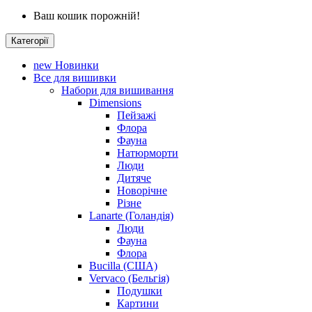
Ваш кошик порожній!
Категорії
new
Новинки
Все для вишивки
Набори для вишивання
Dimensions
Пейзажі
Флора
Фауна
Натюрморти
Люди
Дитяче
Новорічне
Різне
Lanarte (Голандія)
Люди
Фауна
Флора
Bucilla (США)
Vervaco (Бельгія)
Подушки
Картини