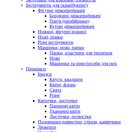
Інструменти для скрапбукингу
Фігурні діркопробивачі
Бордюрні діркопробивачі
Панчі (пробійники)
Кутові діркопробивачі
Ножиці, фігурні ножиці
Ножі, різаки
Різні інструменти
Машинки, ножі, папки
Папки, пластини для тиснення
Ножі
Машинки та приспособи для них
Прикраси
Брадси
Круги, квадрати
Квіти, флора
Свята
Різне
Квіточки, листочки
Паперові квіти
Тканинні квіти
Листочки, пелюстки
Половинки намистин, стрази, камінчики
Люверси