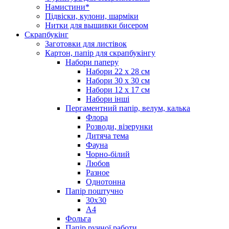
Намистини*
Підвіски, кулони, шарміки
Нитки для вышивки бисером
Скрапбукінг
Заготовки для листівок
Картон, папір для скрапбукінгу
Набори паперу
Набори 22 х 28 см
Набори 30 х 30 см
Набори 12 х 17 см
Набори інші
Пергаментний папір, велум, калька
Флора
Розводи, візерунки
Дитяча тема
Фауна
Чорно-білий
Любов
Разное
Однотонна
Папір поштучно
30х30
А4
Фольга
Папір ручної работи