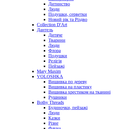
Дитинство
Люди
Подушки, серветки
Новий рік та Різдво
Collection D'Art
Дантель
Дитяче
Тварини
Люди
Флора
Подушки
Релігія
Пейзажі
Mary Maxim
VOLOSHKA
Вишивка по дереву
Вишивка на пластику
Вишивка хрестиком на тканині
Рушники
Bothy Threads
Будиночки, пейзажі
Люди
Казки
Різне
Фауна