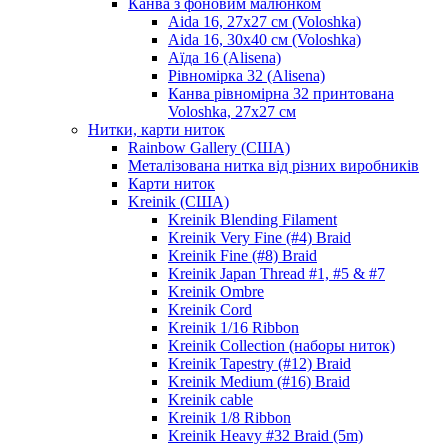
Канва з фоновим малюнком
Aida 16, 27х27 см (Voloshka)
Aida 16, 30х40 см (Voloshka)
Аїда 16 (Alisena)
Рівномірка 32 (Alisena)
Канва рівномірна 32 принтована
Voloshka, 27х27 см
Нитки, карти ниток
Rainbow Gallery (США)
Металізована нитка від різних виробників
Карти ниток
Kreinik (США)
Kreinik Blending Filament
Kreinik Very Fine (#4) Braid
Kreinik Fine (#8) Braid
Kreinik Japan Thread #1, #5 & #7
Kreinik Ombre
Kreinik Cord
Kreinik 1/16 Ribbon
Kreinik Collection (наборы ниток)
Kreinik Tapestry (#12) Braid
Kreinik Medium (#16) Braid
Kreinik cable
Kreinik 1/8 Ribbon
Kreinik Heavy #32 Braid (5m)