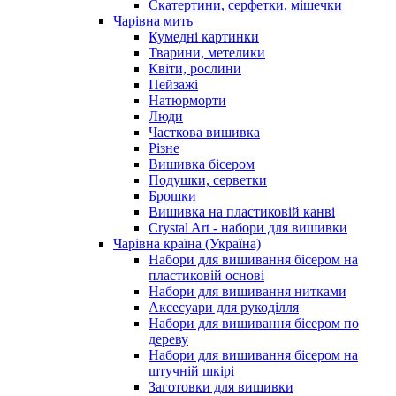
Скатертини, серфетки, мішечки
Чарiвна мить
Кумедні картинки
Тварини, метелики
Квіти, рослини
Пейзажі
Натюрморти
Люди
Часткова вишивка
Різне
Вишивка бісером
Подушки, серветки
Брошки
Вишивка на пластиковій канві
Crystal Art - набори для вишивки
Чарівна країна (Україна)
Набори для вишивання бісером на
пластиковій основі
Набори для вишивання нитками
Аксесуари для рукоділля
Набори для вишивання бісером по
дереву
Набори для вишивання бісером на
штучній шкірі
Заготовки для вишивки