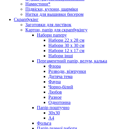
Намистини*
Підвіски, кулони, шарміки
Нитки для вышивки бисером
Скрапбукінг
Заготовки для листівок
Картон, папір для скрапбукінгу
Набори паперу
Набори 22 х 28 см
Набори 30 х 30 см
Набори 12 х 17 см
Набори інші
Пергаментний папір, велум, калька
Флора
Розводи, візерунки
Дитяча тема
Фауна
Чорно-білий
Любов
Разное
Однотонна
Папір поштучно
30х30
А4
Фольга
Папір ручної работи