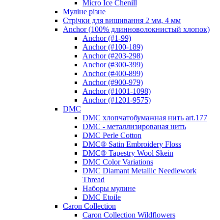
Micro Ice Chenill
Муліне різне
Стрічки для вишивання 2 мм, 4 мм
Anchor (100% длинноволокнистый хлопок)
Anchor (#1-99)
Anchor (#100-189)
Anchor (#203-298)
Anchor (#300-399)
Anchor (#400-899)
Anchor (#900-979)
Anchor (#1001-1098)
Anchor (#1201-9575)
DMC
DMC хлопчатобумажная нить art.177
DMC - металлизированая нить
DMC Perle Cotton
DMC® Satin Embroidery Floss
DMC® Tapestry Wool Skein
DMC Color Variations
DMC Diamant Metallic Needlework
Thread
Наборы мулине
DMC Etoile
Caron Collection
Caron Collection Wildflowers