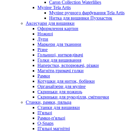
Caron Collection Waterlilies
Муліне Tela Artis
Муліне ручного фарбування Tela Artis
Нитка для вишивки Пухнастик
Аксесуари для вишивки
Оформлення картин
Ножиці
Лупи
Маркери для тканини
Різне
Гольниці, нитковдівачі
Голки для вишивання
Наперстки, вспорювачі, різаки
Магніти-тримачі голки
Рамки
Котушки для ниток, бобінки
Органайзери для муліне
Скриньки для ножиць
Скриньки для рукоділля, смітнички
Станки, рамки, пяльца
Станки для вишивки
П'яльці
Рамки-п'яльці
Q-Snaps
П'яльці магнітні