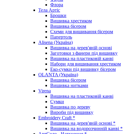
Флора
Тела Артіс
Брошки
Вишивка хрестиком
Вишивка бісером
Схеми для вишивання бісером
Папертоль
Alisena (Україна)
Вишивка на дерев'яній основі
Заготовки з фанери під вишивку
Вишивка на пластиковій канві
Набори для вишивання хрестиком
Еко-сумки під вишивку бісером
OLANTA (Україна)
Вишивка бісером
Вишивка нитками
Virena
Вишивка на пластиковій канві
Сумки
Вишивка по дереву
Вироби під вишивку
Embroidery Craft *
Вишивка на дерев'яній основі *
Вишивка на водорозчинній канві *
АртСоло - Натхнення *