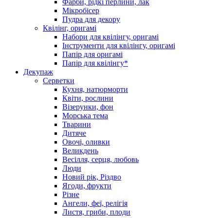
Фарби, рідкі перлини, лак
Мікробісер
Пудра для декору
Квілінг, оригамі
Набори для квілінгу, оригамі
Інструменти для квілінгу, оригамі
Папір для оригамі
Папір для квілінгу*
Декупаж
Серветки
Кухня, натюрморти
Квіти, рослини
Візерунки, фон
Морська тема
Тварини
Дитяче
Овочі, оливки
Великдень
Весілля, серця, любовь
Люди
Новий рік, Різдво
Ягоди, фрукти
Різне
Ангели, феї, релігія
Листя, гриби, плоди