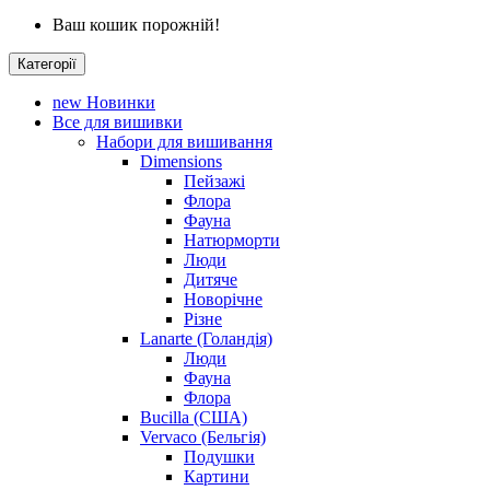
Ваш кошик порожній!
Категорії
new
Новинки
Все для вишивки
Набори для вишивання
Dimensions
Пейзажі
Флора
Фауна
Натюрморти
Люди
Дитяче
Новорічне
Різне
Lanarte (Голандія)
Люди
Фауна
Флора
Bucilla (США)
Vervaco (Бельгія)
Подушки
Картини