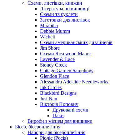
Схеми, листівки, книжки
Література по вишивці
Схеми та буклети
Заготовки для листівок
Mirabilia
Debbie Mumm
Wichelt
Схеми американських дизайнерів
Jim Shore
Cхеми Rosewood Manor
Lavender & Lace
Stoney Creek
Cottage Garden Samplings
Glendon Place
Alessandra Adelaide Needleworks
Ink Circles
Blackbird Designs
Just Nan
Вікторія Попович
Друковані схеми
Паки
Вироби з місцем для вишивки
Бісер, бісероплетіння
Набори для бісероплетіння
Ріоліс (Росія)