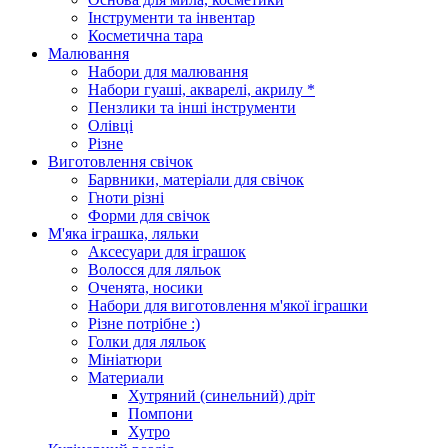
Інструменти та інвентар
Косметична тара
Малювання
Набори для малювання
Набори гуаші, акварелі, акрилу *
Пензлики та інші інструменти
Олівці
Різне
Виготовлення свічок
Барвники, матеріали для свічок
Гноти різні
Форми для свічок
М'яка іграшка, ляльки
Аксесуари для іграшок
Волосся для ляльок
Оченята, носики
Набори для виготовлення м'якої іграшки
Різне потрібне :)
Голки для ляльок
Мініатюри
Материали
Хутряний (синельний) дріт
Помпони
Хутро