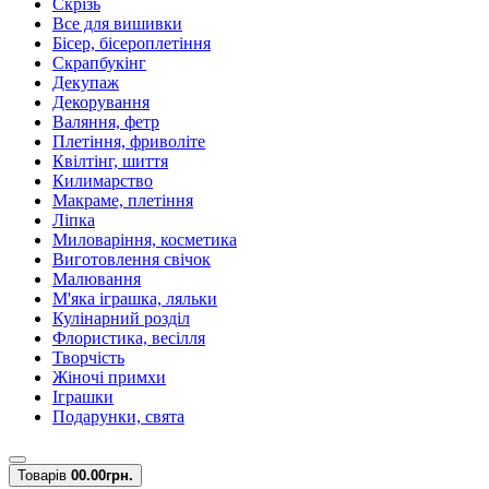
Скрізь
Все для вишивки
Бісер, бісероплетіння
Скрапбукінг
Декупаж
Декорування
Валяння, фетр
Плетіння, фриволіте
Квілтінг, шиття
Килимарство
Макраме, плетіння
Ліпка
Миловаріння, косметика
Виготовлення свічок
Малювання
М'яка іграшка, ляльки
Кулінарний розділ
Флористика, весілля
Творчість
Жіночі примхи
Іграшки
Подарунки, свята
Товарів
0
0.00грн.