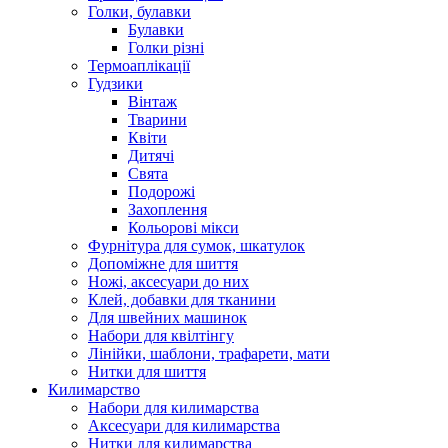
Голки, булавки
Булавки
Голки різні
Термоаплікації
Гудзики
Вінтаж
Тварини
Квіти
Дитячі
Свята
Подорожі
Захоплення
Кольорові мікси
Фурнітура для сумок, шкатулок
Допоміжне для шиття
Ножі, аксесуари до них
Клей, добавки для тканини
Для швейних машинок
Набори для квілтінгу
Лінійки, шаблони, трафарети, мати
Нитки для шиття
Килимарство
Набори для килимарства
Аксесуари для килимарства
Нитки для килимарства