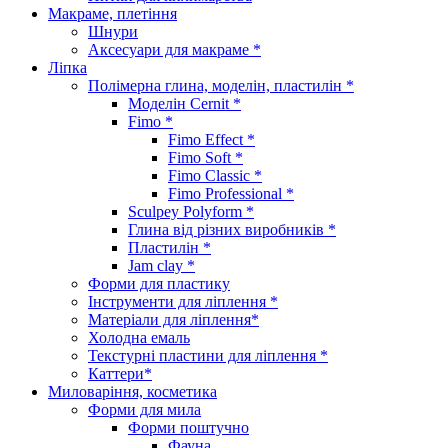
Макраме, плетіння
Шнури
Аксесуари для макраме *
Ліпка
Полімерна глина, моделін, пластилін *
Моделін Cernit *
Fimo *
Fimo Effect *
Fimo Soft *
Fimo Classic *
Fimo Professional *
Sculpey Polyform *
Глина від різних виробників *
Пластилін *
Jam clay *
Форми для пластику
Інструменти для ліплення *
Матеріали для ліплення*
Холодна емаль
Текстурні пластини для ліплення *
Каттери*
Миловаріння, косметика
Форми для мила
Форми поштучно
Фауна