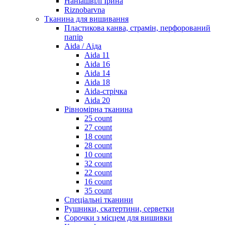
Наніашвілі Ірина
Riznobarvna
Тканина для вишивання
Пластикова канва, страмін, перфорований
папір
Aida / Аіда
Aida 11
Aida 16
Aida 14
Aida 18
Aida-стрічка
Aida 20
Рівномірна тканина
25 count
27 count
18 count
28 count
10 count
32 count
22 count
16 count
35 count
Спеціальні тканини
Рушники, скатертини, серветки
Сорочки з місцем для вишивки