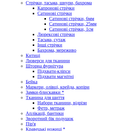
Стрічки, тасьма, шнури, бахрома
Капронові стрічки
Сатинові стрічки
Сатинові стрічки, 6мм
Сатинові стрічки, 25мм
Сатинові стрічки, 1см
Люрексові стрічки
Тасьма, сутаж
Інші стрічки
Бахрома, мереживо
Китиці
Люверси для тканини
Шторна фурнітура
Підхвати-кліпси
Підхвати магнітні
Бейка
Маркери, олівці, крейда, копіри
Замки-блискавки *
Тканина для шиття
Набори тканини, відрізи
Фетр, метраж
Аплікації, бантики
Зворотний бік подушок
Пір'я
Кравецькі ножиці *