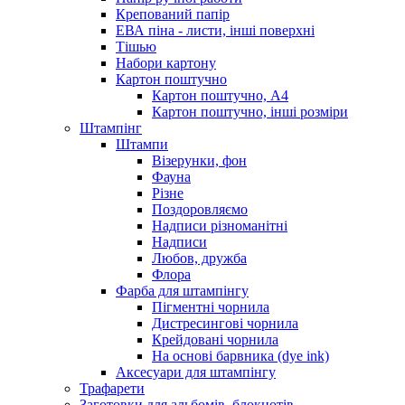
Крепований папір
ЕВА піна - листи, інші поверхні
Тішью
Набори картону
Картон поштучно
Картон поштучно, А4
Картон поштучно, інші розміри
Штампінг
Штампи
Візерунки, фон
Фауна
Різне
Поздоровляємо
Надписи різноманітні
Надписи
Любов, дружба
Флора
Фарба для штампінгу
Пігментні чорнила
Дистресингові чорнила
Крейдовані чорнила
На основі барвника (dye ink)
Аксесуари для штампінгу
Трафарети
Заготовки для альбомів, блокнотів