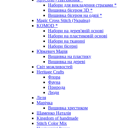
Набори для викладення стразами *
Вишивка бісером 3D *
Вишивка бісером на одязі *
Magic Cross Stitch (Україна)
KOMOD *
Набори на дерев'яній основі
Набори на пластиковій основі
Набори на тканині
Набори бісерні
Юркевич Марія
Вишивка на пластику
Вишивка на дереві
Світ можливостей
Heritage Crafts
Флора
Фауна
Природа
Люди
Леля
Марічка
Вишивка хрестиком
Шаменко Наталія
Kingdom of handmade
Stitch Color Mix