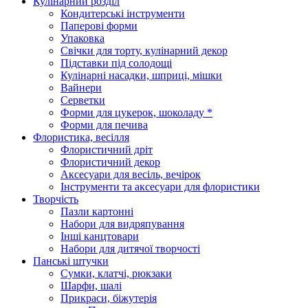
Кулінарний розділ
Кондитерські інструменти
Паперові форми
Упаковка
Свічки для торту, кулінарний декор
Підставки під солодощі
Кулінарні насадки, шприці, мішки
Вайнери
Серветки
Форми для цукерок, шоколаду *
Форми для печива
Флористика, весілля
Флористичний дріт
Флористичний декор
Аксесуари для весіль, вечірок
Інструменти та аксесуари для флористики
Творчість
Пазли картонні
Набори для видряпування
Інші канцтовари
Набори для дитячої творчості
Панські штучки
Сумки, клатчі, рюкзаки
Шарфи, шалі
Прикраси, біжутерія