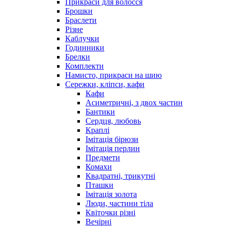
Прикраси для волосся
Брошки
Браслети
Різне
Каблучки
Годинники
Брелки
Комплекти
Намисто, прикраси на шию
Сережки, кліпси, кафи
Кафи
Асиметричні, з двох частин
Бантики
Сердця, любовь
Краплі
Імітація бірюзи
Імітація перлин
Предмети
Комахи
Квадратні, трикутні
Пташки
Імітація золота
Люди, частини тіла
Квіточки різні
Вечірні