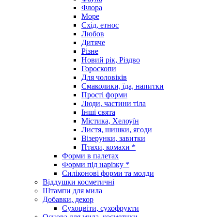
Флора
Море
Схід, етнос
Любов
Дитяче
Різне
Новий рік, Різдво
Гороскопи
Для чоловіків
Смаколики, їда, напитки
Прості форми
Люди, частини тіла
Інші свята
Містика, Хелоуїн
Листя, шишки, ягоди
Візерунки, завитки
Птахи, комахи *
Форми в палетах
Форми під нарізку *
Силіконові форми та молди
Віддушки косметичні
Штампи для мила
Добавки, декор
Сухоцвіти, сухофрукти
Основа для мила, косметики