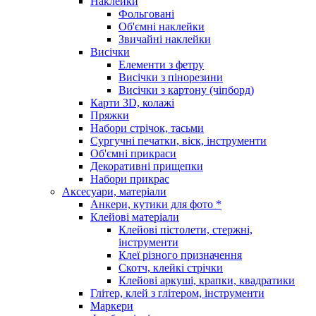
Наклейки
Фольговані
Об'ємні наклейки
Звичайні наклейки
Висічки
Елементи з фетру
Висічки з пінорезини
Висічки з картону (чіпборд)
Карти 3D, колажі
Пряжки
Набори стрічок, тасьми
Сургучні печатки, віск, інструменти
Об'ємні прикраси
Декоративні прищепки
Набори прикрас
Аксесуари, матеріали
Анкери, кутики для фото *
Клейові матеріали
Клейові пістолети, стержні,
інструменти
Клеї різного призначення
Скотч, клейкі стрічки
Клейові аркуші, крапки, квадратики
Глітер, клей з глітером, інструменти
Маркери