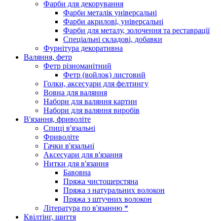
Фарби для декорування
Фарби металік універсальні
Фарби акрилові, універсальні
Фарби для металу, золочення та реставрації
Спеціальні складові, добавки
Фурнітура декоративна
Валяння, фетр
Фетр різноманітний
Фетр (войлок) листовий
Голки, аксесуари для фелтингу
Вовна для валяння
Набори для валяння картин
Набори для валяння виробів
В'язання, фриволіте
Спиці в'язальні
Фриволіте
Гачки в'язальні
Аксесуари для в'язання
Нитки для в'язання
Бавовна
Пряжа чистошерстяна
Пряжа з натуральних волокон
Пряжа з штучних волокон
Література по в'язанню *
Квілтінг, шиття