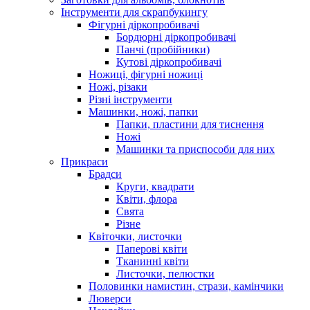
Інструменти для скрапбукингу
Фігурні діркопробивачі
Бордюрні діркопробивачі
Панчі (пробійники)
Кутові діркопробивачі
Ножиці, фігурні ножиці
Ножі, різаки
Різні інструменти
Машинки, ножі, папки
Папки, пластини для тиснення
Ножі
Машинки та приспособи для них
Прикраси
Брадси
Круги, квадрати
Квіти, флора
Свята
Різне
Квіточки, листочки
Паперові квіти
Тканинні квіти
Листочки, пелюстки
Половинки намистин, стрази, камінчики
Люверси