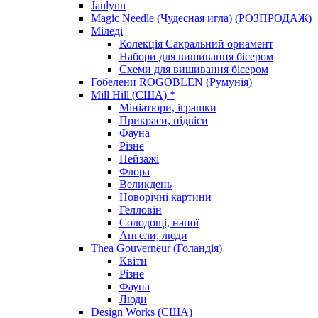
Janlynn
Magic Needle (Чудесная игла) (РОЗПРОДАЖ)
Міледі
Колекція Сакральний орнамент
Набори для вишивання бісером
Схеми для вишивання бісером
Гобелени ROGOBLEN (Румунія)
Mill Hill (США) *
Мініатюри, іграшки
Прикраси, підвіси
Фауна
Різне
Пейзажі
Флора
Великдень
Новорічні картини
Гелловін
Солодощі, напої
Ангели, люди
Thea Gouverneur (Голандія)
Квіти
Різне
Фауна
Люди
Design Works (США)