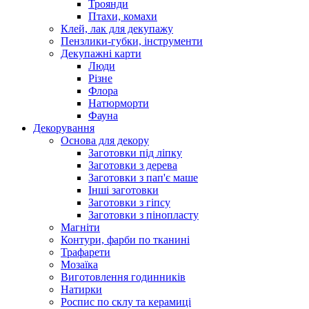
Троянди
Птахи, комахи
Клей, лак для декупажу
Пензлики-губки, інструменти
Декупажні карти
Люди
Різне
Флора
Натюрморти
Фауна
Декорування
Основа для декору
Заготовки під ліпку
Заготовки з дерева
Заготовки з пап'є маше
Інші заготовки
Заготовки з гіпсу
Заготовки з пінопласту
Магніти
Контури, фарби по тканині
Трафарети
Мозаїка
Виготовлення годинників
Натирки
Роспис по склу та керамиці