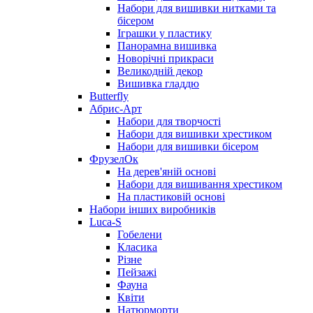
Набори для вишивки нитками та
бісером
Іграшки у пластику
Панорамна вишивка
Новорічні прикраси
Великодній декор
Вишивка гладдю
Butterfly
Абрис-Арт
Набори для творчості
Набори для вишивки хрестиком
Набори для вишивки бісером
ФрузелОк
На дерев'яній основі
Набори для вишивання хрестиком
На пластиковій основі
Набори інших виробників
Luca-S
Гобелени
Класика
Різне
Пейзажі
Фауна
Квіти
Натюрморти