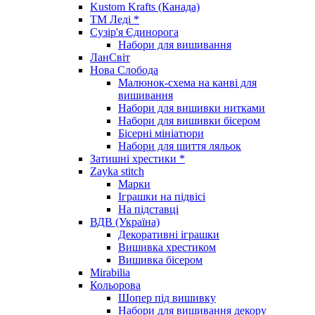
Kustom Krafts (Канада)
ТМ Леді *
Сузір'я Єдинорога
Набори для вишивання
ЛанСвіт
Нова Слобода
Малюнок-схема на канві для
вишивання
Набори для вишивки нитками
Набори для вишивки бісером
Бісерні мініатюри
Набори для шиття ляльок
Затишні хрестики *
Zayka stitch
Марки
Іграшки на підвісі
На підставці
ВДВ (Україна)
Декоративні іграшки
Вишивка хрестиком
Вишивка бісером
Mirabilia
Кольорова
Шопер під вишивку
Набори для вишивання декору