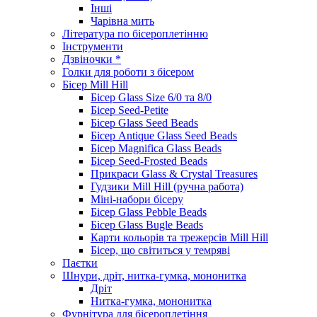
Інші
Чарівна мить
Література по бісероплетінню
Інструменти
Дзвіночки *
Голки для роботи з бісером
Бісер Mill Hill
Бісер Glass Size 6/0 та 8/0
Бісер Seed-Petite
Бісер Glass Seed Beads
Бісер Antique Glass Seed Beads
Бісер Magnifica Glass Beads
Бісер Seed-Frosted Beads
Прикраси Glass & Crystal Treasures
Гудзики Mill Hill (ручна работа)
Міні-набори бісеру
Бісер Glass Pebble Beads
Бісер Glass Bugle Beads
Карти кольорів та трежерсів Mill Hill
Бісер, що світиться у темряві
Паєтки
Шнури, дріт, нитка-гумка, мононитка
Дріт
Нитка-гумка, мононитка
Фурнітура для бісероплетіння