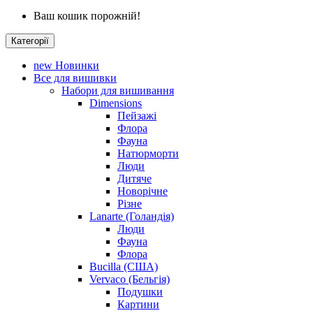
Ваш кошик порожній!
Категорії
new
Новинки
Все для вишивки
Набори для вишивання
Dimensions
Пейзажі
Флора
Фауна
Натюрморти
Люди
Дитяче
Новорічне
Різне
Lanarte (Голандія)
Люди
Фауна
Флора
Bucilla (США)
Vervaco (Бельгія)
Подушки
Картини