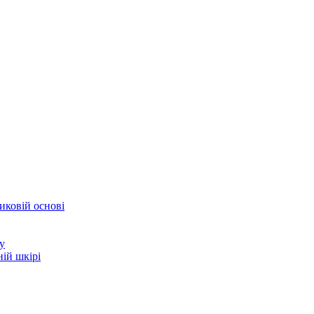
иковій основі
у
ій шкірі