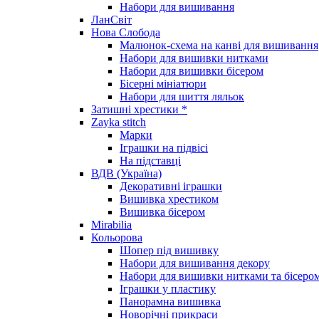
Набори для вишивання
ЛанСвіт
Нова Слобода
Малюнок-схема на канві для вишивання
Набори для вишивки нитками
Набори для вишивки бісером
Бісерні мініатюри
Набори для шиття ляльок
Затишні хрестики *
Zayka stitch
Марки
Іграшки на підвісі
На підставці
ВДВ (Україна)
Декоративні іграшки
Вишивка хрестиком
Вишивка бісером
Mirabilia
Кольорова
Шопер під вишивку
Набори для вишивання декору
Набори для вишивки нитками та бісеро
Іграшки у пластику
Панорамна вишивка
Новорічні прикраси