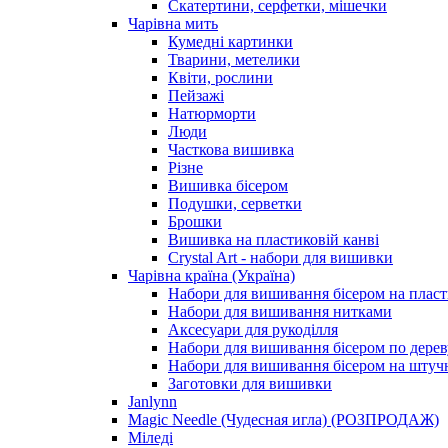
Скатертини, серфетки, мішечки
Чарiвна мить
Кумедні картинки
Тварини, метелики
Квіти, рослини
Пейзажі
Натюрморти
Люди
Часткова вишивка
Різне
Вишивка бісером
Подушки, серветки
Брошки
Вишивка на пластиковій канві
Crystal Art - набори для вишивки
Чарівна країна (Україна)
Набори для вишивання бісером на пласт
Набори для вишивання нитками
Аксесуари для рукоділля
Набори для вишивання бісером по дерев
Набори для вишивання бісером на штучн
Заготовки для вишивки
Janlynn
Magic Needle (Чудесная игла) (РОЗПРОДАЖ)
Міледі