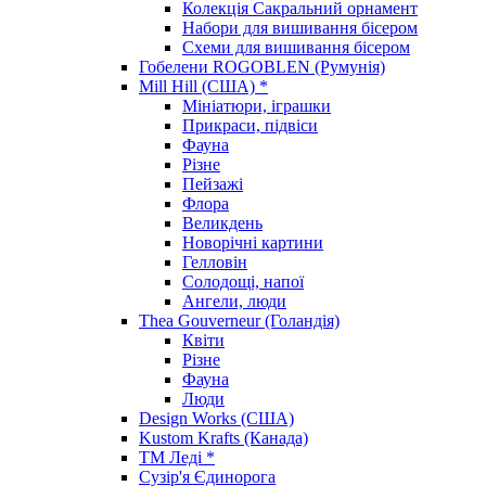
Колекція Сакральний орнамент
Набори для вишивання бісером
Схеми для вишивання бісером
Гобелени ROGOBLEN (Румунія)
Mill Hill (США) *
Мініатюри, іграшки
Прикраси, підвіси
Фауна
Різне
Пейзажі
Флора
Великдень
Новорічні картини
Гелловін
Солодощі, напої
Ангели, люди
Thea Gouverneur (Голандія)
Квіти
Різне
Фауна
Люди
Design Works (США)
Kustom Krafts (Канада)
ТМ Леді *
Сузір'я Єдинорога