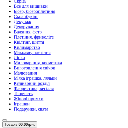
Скрізь
Все для вишивки
Бісер, бісероплетіння
Скрапбукінг
Декупаж
Декорування
Валяння, фетр
Плетіння, фриволіте
Квілтінг, шиття
Килимарство
Макраме, плетіння
Ліпка
Миловаріння, косметика
Виготовлення свічок
Малювання
М'яка іграшка, ляльки
Кулінарний розділ
Флористика, весілля
Творчість
Жіночі примхи
Іграшки
Подарунки, свята
Товарів
0
0.00грн.