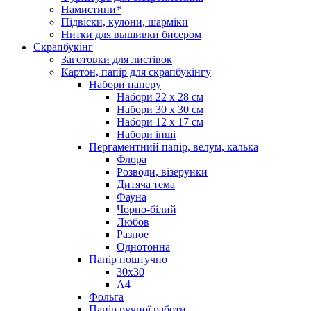
Намистини*
Підвіски, кулони, шарміки
Нитки для вышивки бисером
Скрапбукінг
Заготовки для листівок
Картон, папір для скрапбукінгу
Набори паперу
Набори 22 х 28 см
Набори 30 х 30 см
Набори 12 х 17 см
Набори інші
Пергаментний папір, велум, калька
Флора
Розводи, візерунки
Дитяча тема
Фауна
Чорно-білий
Любов
Разное
Однотонна
Папір поштучно
30х30
А4
Фольга
Папір ручної работи