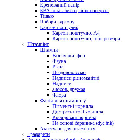
Крепований папір
ЕВА піна - листи, інші поверхні
Тішью
Набори картону
Картон поштучно
Картон поштучно, А4
Картон поштучно, інші розміри
Штампінг
Штампи
Візерунки, фон
Фауна
Різне
Поздоровляємо
Надписи різноманітні
Надписи
Любов, дружба
Флора
Фарба для штампінгу
Пігментні чорнила
Дистресингові чорнила
Крейдовані чорнила
На основі барвника (dye ink)
Аксесуари для штампінгу
Трафарети
Заготовки для альбомів, блокнотів