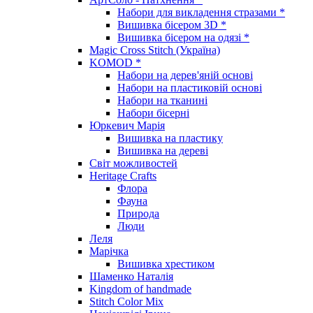
Набори для викладення стразами *
Вишивка бісером 3D *
Вишивка бісером на одязі *
Magic Cross Stitch (Україна)
KOMOD *
Набори на дерев'яній основі
Набори на пластиковій основі
Набори на тканині
Набори бісерні
Юркевич Марія
Вишивка на пластику
Вишивка на дереві
Світ можливостей
Heritage Crafts
Флора
Фауна
Природа
Люди
Леля
Марічка
Вишивка хрестиком
Шаменко Наталія
Kingdom of handmade
Stitch Color Mix