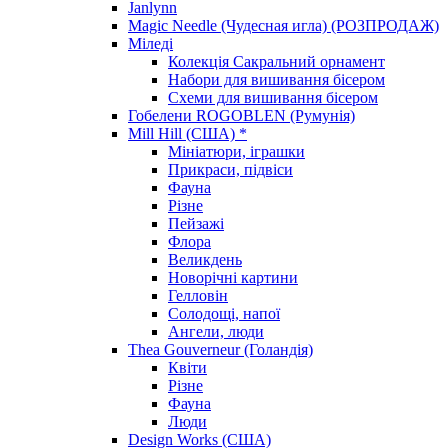
Janlynn
Magic Needle (Чудесная игла) (РОЗПРОДАЖ)
Міледі
Колекція Сакральний орнамент
Набори для вишивання бісером
Схеми для вишивання бісером
Гобелени ROGOBLEN (Румунія)
Mill Hill (США) *
Мініатюри, іграшки
Прикраси, підвіси
Фауна
Різне
Пейзажі
Флора
Великдень
Новорічні картини
Гелловін
Солодощі, напої
Ангели, люди
Thea Gouverneur (Голандія)
Квіти
Різне
Фауна
Люди
Design Works (США)