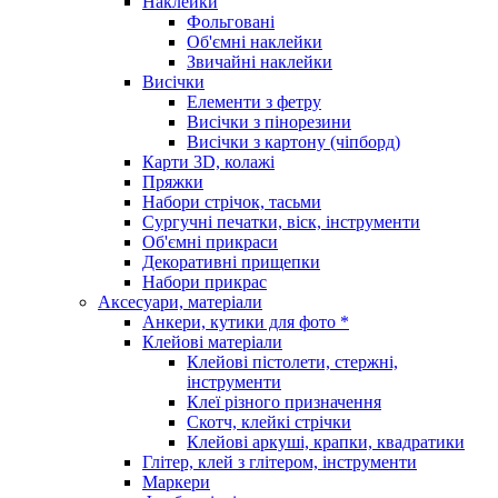
Наклейки
Фольговані
Об'ємні наклейки
Звичайні наклейки
Висічки
Елементи з фетру
Висічки з пінорезини
Висічки з картону (чіпборд)
Карти 3D, колажі
Пряжки
Набори стрічок, тасьми
Сургучні печатки, віск, інструменти
Об'ємні прикраси
Декоративні прищепки
Набори прикрас
Аксесуари, матеріали
Анкери, кутики для фото *
Клейові матеріали
Клейові пістолети, стержні,
інструменти
Клеї різного призначення
Скотч, клейкі стрічки
Клейові аркуші, крапки, квадратики
Глітер, клей з глітером, інструменти
Маркери