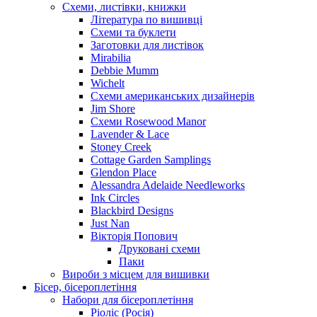
Схеми, листівки, книжки
Література по вишивці
Схеми та буклети
Заготовки для листівок
Mirabilia
Debbie Mumm
Wichelt
Схеми американських дизайнерів
Jim Shore
Cхеми Rosewood Manor
Lavender & Lace
Stoney Creek
Cottage Garden Samplings
Glendon Place
Alessandra Adelaide Needleworks
Ink Circles
Blackbird Designs
Just Nan
Вікторія Попович
Друковані схеми
Паки
Вироби з місцем для вишивки
Бісер, бісероплетіння
Набори для бісероплетіння
Ріоліс (Росія)