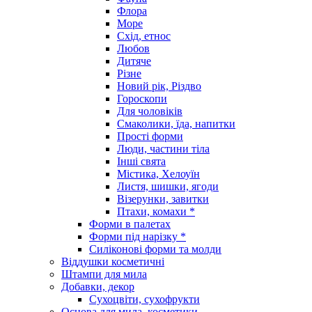
Флора
Море
Схід, етнос
Любов
Дитяче
Різне
Новий рік, Різдво
Гороскопи
Для чоловіків
Смаколики, їда, напитки
Прості форми
Люди, частини тіла
Інші свята
Містика, Хелоуїн
Листя, шишки, ягоди
Візерунки, завитки
Птахи, комахи *
Форми в палетах
Форми під нарізку *
Силіконові форми та молди
Віддушки косметичні
Штампи для мила
Добавки, декор
Сухоцвіти, сухофрукти
Основа для мила, косметики