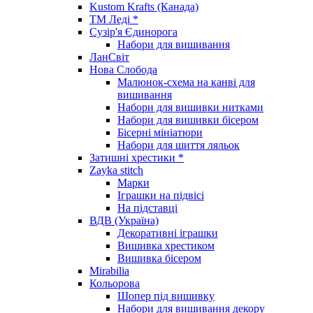
Kustom Krafts (Канада)
ТМ Леді *
Сузір'я Єдинорога
Набори для вишивання
ЛанСвіт
Нова Слобода
Малюнок-схема на канві для
вишивання
Набори для вишивки нитками
Набори для вишивки бісером
Бісерні мініатюри
Набори для шиття ляльок
Затишні хрестики *
Zayka stitch
Марки
Іграшки на підвісі
На підставці
ВДВ (Україна)
Декоративні іграшки
Вишивка хрестиком
Вишивка бісером
Mirabilia
Кольорова
Шопер під вишивку
Набори для вишивання декору