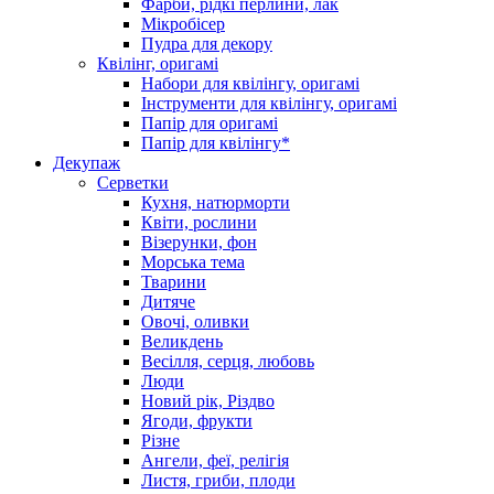
Фарби, рідкі перлини, лак
Мікробісер
Пудра для декору
Квілінг, оригамі
Набори для квілінгу, оригамі
Інструменти для квілінгу, оригамі
Папір для оригамі
Папір для квілінгу*
Декупаж
Серветки
Кухня, натюрморти
Квіти, рослини
Візерунки, фон
Морська тема
Тварини
Дитяче
Овочі, оливки
Великдень
Весілля, серця, любовь
Люди
Новий рік, Різдво
Ягоди, фрукти
Різне
Ангели, феї, релігія
Листя, гриби, плоди