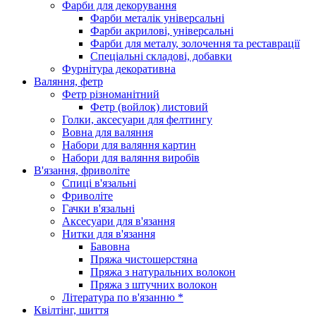
Фарби для декорування
Фарби металік універсальні
Фарби акрилові, універсальні
Фарби для металу, золочення та реставрації
Спеціальні складові, добавки
Фурнітура декоративна
Валяння, фетр
Фетр різноманітний
Фетр (войлок) листовий
Голки, аксесуари для фелтингу
Вовна для валяння
Набори для валяння картин
Набори для валяння виробів
В'язання, фриволіте
Спиці в'язальні
Фриволіте
Гачки в'язальні
Аксесуари для в'язання
Нитки для в'язання
Бавовна
Пряжа чистошерстяна
Пряжа з натуральних волокон
Пряжа з штучних волокон
Література по в'язанню *
Квілтінг, шиття