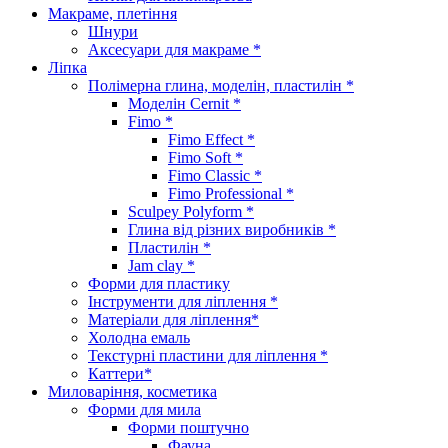
Макраме, плетіння
Шнури
Аксесуари для макраме *
Ліпка
Полімерна глина, моделін, пластилін *
Моделін Cernit *
Fimo *
Fimo Effect *
Fimo Soft *
Fimo Classic *
Fimo Professional *
Sculpey Polyform *
Глина від різних виробників *
Пластилін *
Jam clay *
Форми для пластику
Інструменти для ліплення *
Матеріали для ліплення*
Холодна емаль
Текстурні пластини для ліплення *
Каттери*
Миловаріння, косметика
Форми для мила
Форми поштучно
Фауна