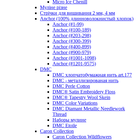
Micro Ice Chenill
Муліне різне
Стрічки для вишивання 2 мм, 4 мм
Anchor (100% длинноволокнистый хлопок)
Anchor (#1-99)
Anchor (#100-189)
Anchor (#203-298)
Anchor (#300-399)
Anchor (#400-899)
Anchor (#900-979)
Anchor (#1001-1098)
Anchor (#1201-9575)
DMC
DMC хлопчатобумажная нить art.177
DMC - металлизированая нить
DMC Perle Cotton
DMC® Satin Embroidery Floss
DMC® Tapestry Wool Skein
DMC Color Variations
DMC Diamant Metallic Needlework
Thread
Наборы мулине
DMC Etoile
Caron Collection
Caron Collection Wildflowers