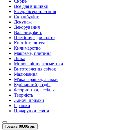
Скрізь
Все для вишивки
Бісер, бісероплетіння
Скрапбукінг
Декупаж
Декорування
Валяння, фетр
Плетіння, фриволіте
Квілтінг, шиття
Килимарство
Макраме, плетіння
Ліпка
Миловаріння, косметика
Виготовлення свічок
Малювання
М'яка іграшка, ляльки
Кулінарний розділ
Флористика, весілля
Творчість
Жіночі примхи
Іграшки
Подарунки, свята
Товарів
0
0.00грн.