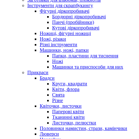
Інструменти для скрапбукингу
Фігурні діркопробивачі
Бордюрні діркопробивачі
Панчі (пробійники)
Кутові діркопробивачі
Ножиці, фігурні ножиці
Ножі, різаки
Різні інструменти
Машинки, ножі, папки
Папки, пластини для тиснення
Ножі
Машинки та приспособи для них
Прикраси
Брадси
Круги, квадрати
Квіти, флора
Свята
Різне
Квіточки, листочки
Паперові квіти
Тканинні квіти
Листочки, пелюстки
Половинки намистин, стрази, камінчики
Люверси