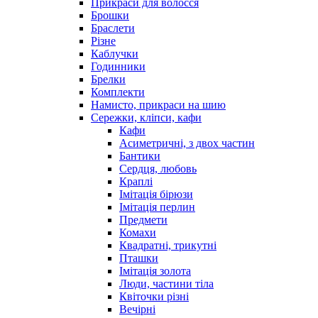
Прикраси для волосся
Брошки
Браслети
Різне
Каблучки
Годинники
Брелки
Комплекти
Намисто, прикраси на шию
Сережки, кліпси, кафи
Кафи
Асиметричні, з двох частин
Бантики
Сердця, любовь
Краплі
Імітація бірюзи
Імітація перлин
Предмети
Комахи
Квадратні, трикутні
Пташки
Імітація золота
Люди, частини тіла
Квіточки різні
Вечірні