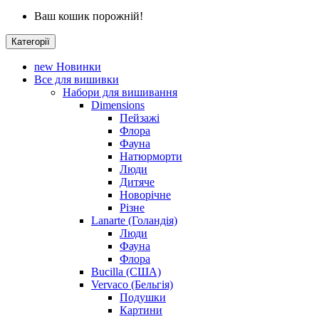
Ваш кошик порожній!
Категорії
new
Новинки
Все для вишивки
Набори для вишивання
Dimensions
Пейзажі
Флора
Фауна
Натюрморти
Люди
Дитяче
Новорічне
Різне
Lanarte (Голандія)
Люди
Фауна
Флора
Bucilla (США)
Vervaco (Бельгія)
Подушки
Картини