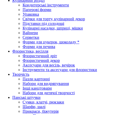
Кулінарний розділ
Кондитерські інструменти
Паперові форми
Упаковка
Свічки для торту, кулінарний декор
Підставки під солодощі
Кулінарні насадки, шприці, мішки
Вайнери
Серветки
Форми для цукерок, шоколаду *
Форми для печива
Флористика, весілля
Флористичний дріт
Флористичний декор
Аксесуари для весіль, вечірок
Інструменти та аксесуари для флористики
Творчість
Пазли картонні
Набори для видряпування
Інші канцтовари
Набори для дитячої творчості
Панські штучки
Сумки, клатчі, рюкзаки
Шарфи, шалі
Прикраси, біжутерія