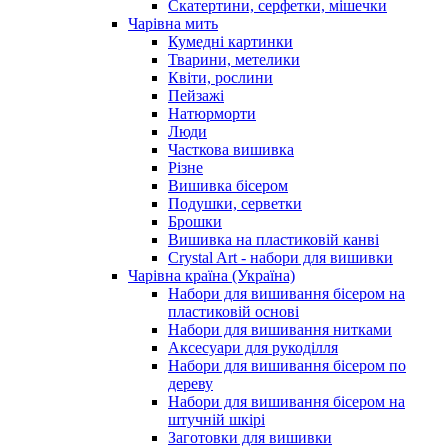
Скатертини, серфетки, мішечки
Чарiвна мить
Кумедні картинки
Тварини, метелики
Квіти, рослини
Пейзажі
Натюрморти
Люди
Часткова вишивка
Різне
Вишивка бісером
Подушки, серветки
Брошки
Вишивка на пластиковій канві
Crystal Art - набори для вишивки
Чарівна країна (Україна)
Набори для вишивання бісером на
пластиковій основі
Набори для вишивання нитками
Аксесуари для рукоділля
Набори для вишивання бісером по
дереву
Набори для вишивання бісером на
штучній шкірі
Заготовки для вишивки