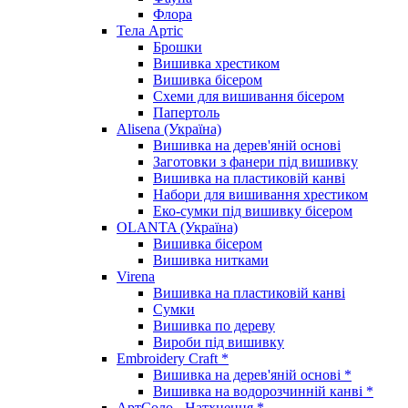
Флора
Тела Артіс
Брошки
Вишивка хрестиком
Вишивка бісером
Схеми для вишивання бісером
Папертоль
Alisena (Україна)
Вишивка на дерев'яній основі
Заготовки з фанери під вишивку
Вишивка на пластиковій канві
Набори для вишивання хрестиком
Еко-сумки під вишивку бісером
OLANTA (Україна)
Вишивка бісером
Вишивка нитками
Virena
Вишивка на пластиковій канві
Сумки
Вишивка по дереву
Вироби під вишивку
Embroidery Craft *
Вишивка на дерев'яній основі *
Вишивка на водорозчинній канві *
АртСоло - Натхнення *