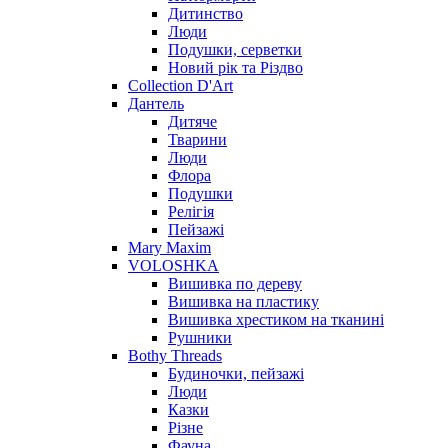
Дитинство
Люди
Подушки, серветки
Новий рік та Різдво
Collection D'Art
Дантель
Дитяче
Тварини
Люди
Флора
Подушки
Релігія
Пейзажі
Mary Maxim
VOLOSHKA
Вишивка по дереву
Вишивка на пластику
Вишивка хрестиком на тканині
Рушники
Bothy Threads
Будиночки, пейзажі
Люди
Казки
Різне
Фауна