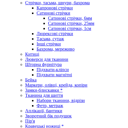
Стрічки, тасьма, шнури, бахрома
Капронові стрічки
Сатинові стрічки
Сатинові стрічки, 6мм
Сатинові стрічки, 25мм
Сатинові стрічки, 1см
Люрексові стрічки
Тасьма, сутаж
Інші стрічки
Бахрома, мереживо
Китиці
Люверси для тканини
Шторна фурнітура
Підхвати-кліпси
Підхвати магнітні
Бейка
Маркери, олівці, крейда, копіри
Замки-блискавки *
Тканина для шиття
Набори тканини, відрізи
Фетр, метраж
Аплікації, бантики
Зворотний бік подушок
Пір'я
Кравецькі ножиці *