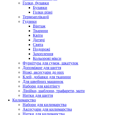
Голки, булавки
Булавки
Голки різні
Термоаплікації
Гудзики
Вінтаж
Тварини
Квіти
Дитячі
Свята
Подорожі
Захоплення
Кольорові мікси
Фурнітура для сумок, шкатулок
Допоміжне для шиття
Ножі, аксесуари до них
Клей, добавки для тканини
Для швейних машинок
Набори для квілтінгу
Лінійки, шаблони, трафарети, мати
Нитки для шиття
Килимарство
Набори для килимарства
Аксесуари для килимарства
Нитки для килимарства