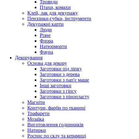
Троянди
Птахи, комахи
Клей, лак для декупажу
Пензлики-губки, інструменти
Декупажні карти
Люди
Різне
Флора
Натюрморти
Фауна
Декорування
Основа для декору
Заготовки під ліпку
Заготовки з дерева
Заготовки з пап'є маше
Інші заготовки
Заготовки з гіпсу
Заготовки з пінопласту
Магніти
Контури, фарби по тканині
Трафарети
Мозаїка
Виготовлення годинників
Натирки
Роспис по склу та керамиці