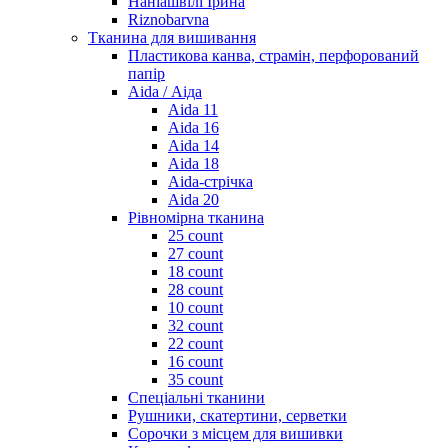
Наніашвілі Ірина
Riznobarvna
Тканина для вишивання
Пластикова канва, страмін, перфорований
папір
Aida / Аіда
Aida 11
Aida 16
Aida 14
Aida 18
Aida-стрічка
Aida 20
Рівномірна тканина
25 count
27 count
18 count
28 count
10 count
32 count
22 count
16 count
35 count
Спеціальні тканини
Рушники, скатертини, серветки
Сорочки з місцем для вишивки