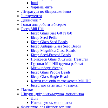
Інші
Чарівна мить
Література по бісероплетінню
Інструменти
Дзвіночки *
Голки для роботи з бісером
Бісер Mill Hill
Бісер Glass Size 6/0 та 8/0
Бісер Seed-Petite
Бісер Glass Seed Beads
Бісер Antique Glass Seed Beads
Бісер Magnifica Glass Beads
Бісер Seed-Frosted Beads
Прикраси Glass & Crystal Treasures
Гудзики Mill Hill (ручна работа)
Міні-набори бісеру
Бісер Glass Pebble Beads
Бісер Glass Bugle Beads
Карти кольорів та трежерсів Mill Hill
Бісер, що світиться у темряві
Паєтки
Шнури, дріт, нитка-гумка, мононитка
Дріт
Нитка-гумка, мононитка
Фурнітура для бісероплетіння