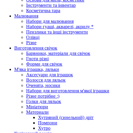
Інструменти та інвентар
Косметична тара
Малювання
Набори для малювання
Набори гуаші, акварелі, акрилу *
Пензлики та інші інструменти
Олівці
Різне
Виготовлення свічок
Барвники, матеріали для свічок
Гноти різні
Форми для свічок
М'яка іграшка, ляльки
Аксесуари для іграшок
Волосся для ляльок
Оченята, носики
Набори для виготовлення м'якої іграшки
Різне потрібне :)
Голки для ляльок
Мініатюри
Материали
Хутряний (синельний) дріт
Помпони
Хутро