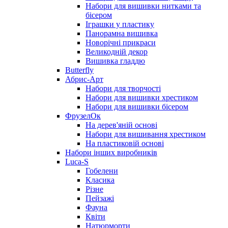
Набори для вишивки нитками та
бісером
Іграшки у пластику
Панорамна вишивка
Новорічні прикраси
Великодній декор
Вишивка гладдю
Butterfly
Абрис-Арт
Набори для творчості
Набори для вишивки хрестиком
Набори для вишивки бісером
ФрузелОк
На дерев'яній основі
Набори для вишивання хрестиком
На пластиковій основі
Набори інших виробників
Luca-S
Гобелени
Класика
Різне
Пейзажі
Фауна
Квіти
Натюрморти