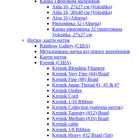
Канва з фоновим малюнком
Aida 16, 27х27 см (Voloshka)
Aida 16, 30х40 см (Voloshka)
Аїда 16 (Alisena)
Рівномірка 32 (Alisena)
Канва рівномірна 32 принтована
Voloshka, 27х27 см
Нитки, карти ниток
Rainbow Gallery (США)
Металізована нитка від різних виробників
Карти ниток
Kreinik (США)
Kreinik Blending Filament
Kreinik Very Fine (#4) Braid
Kreinik Fine (#8) Braid
Kreinik Japan Thread #1, #5 & #7
Kreinik Ombre
Kreinik Cord
Kreinik 1/16 Ribbon
Kreinik Collection (наборы ниток)
Kreinik Tapestry (#12) Braid
Kreinik Medium (#16) Braid
Kreinik cable
Kreinik 1/8 Ribbon
Kreinik Heavy #32 Braid (5m)