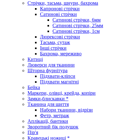
Стрічки, тасьма, шнури, бахрома
Капронові стрічки
Сатинові стрічки
Сатинові стрічки, 6мм
Сатинові стрічки, 25мм
Сатинові стрічки, 1см
Люрексові стрічки
Тасьма, сутаж
Інші стрічки
Бахрома, мереживо
Китиці
Люверси для тканини
Шторна фурнітура
Підхвати-кліпси
Підхвати магнітні
Бейка
Маркери, олівці, крейда, копіри
Замки-блискавки *
Тканина для шиття
Набори тканини, відрізи
Фетр, метраж
Аплікації, бантики
Зворотний бік подушок
Пір'я
Кравецькі ножиці *