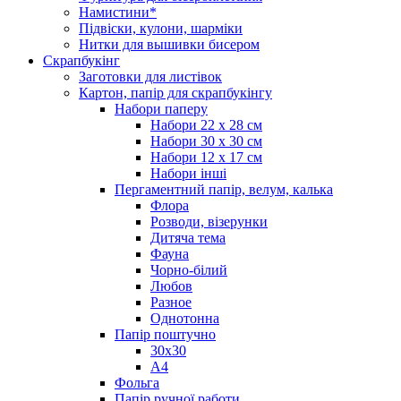
Намистини*
Підвіски, кулони, шарміки
Нитки для вышивки бисером
Скрапбукінг
Заготовки для листівок
Картон, папір для скрапбукінгу
Набори паперу
Набори 22 х 28 см
Набори 30 х 30 см
Набори 12 х 17 см
Набори інші
Пергаментний папір, велум, калька
Флора
Розводи, візерунки
Дитяча тема
Фауна
Чорно-білий
Любов
Разное
Однотонна
Папір поштучно
30х30
А4
Фольга
Папір ручної работи