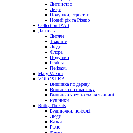
Дитинство
Люди
Подушки, серветки
Новий рік та Різдво
Collection D'Art
Дантель
Дитяче
Тварини
Люди
Флора
Подушки
Релігія
Пейзажі
Mary Maxim
VOLOSHKA
Вишивка по дереву
Вишивка на пластику
Вишивка хрестиком на тканині
Рушники
Bothy Threads
Будиночки, пейзажі
Люди
Казки
Різне
Фауна