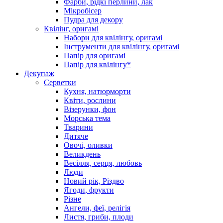
Фарби, рідкі перлини, лак
Мікробісер
Пудра для декору
Квілінг, оригамі
Набори для квілінгу, оригамі
Інструменти для квілінгу, оригамі
Папір для оригамі
Папір для квілінгу*
Декупаж
Серветки
Кухня, натюрморти
Квіти, рослини
Візерунки, фон
Морська тема
Тварини
Дитяче
Овочі, оливки
Великдень
Весілля, серця, любовь
Люди
Новий рік, Різдво
Ягоди, фрукти
Різне
Ангели, феї, релігія
Листя, гриби, плоди