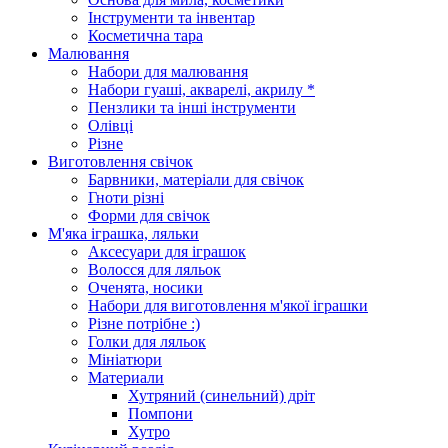
Інструменти та інвентар
Косметична тара
Малювання
Набори для малювання
Набори гуаші, акварелі, акрилу *
Пензлики та інші інструменти
Олівці
Різне
Виготовлення свічок
Барвники, матеріали для свічок
Гноти різні
Форми для свічок
М'яка іграшка, ляльки
Аксесуари для іграшок
Волосся для ляльок
Оченята, носики
Набори для виготовлення м'якої іграшки
Різне потрібне :)
Голки для ляльок
Мініатюри
Материали
Хутряний (синельний) дріт
Помпони
Хутро