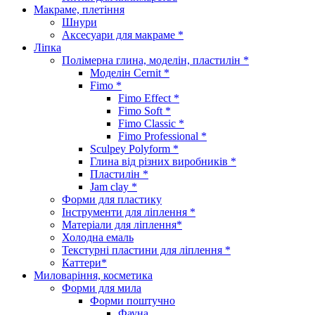
Макраме, плетіння
Шнури
Аксесуари для макраме *
Ліпка
Полімерна глина, моделін, пластилін *
Моделін Cernit *
Fimo *
Fimo Effect *
Fimo Soft *
Fimo Classic *
Fimo Professional *
Sculpey Polyform *
Глина від різних виробників *
Пластилін *
Jam clay *
Форми для пластику
Інструменти для ліплення *
Матеріали для ліплення*
Холодна емаль
Текстурні пластини для ліплення *
Каттери*
Миловаріння, косметика
Форми для мила
Форми поштучно
Фауна