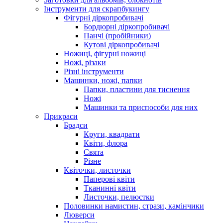
Інструменти для скрапбукингу
Фігурні діркопробивачі
Бордюрні діркопробивачі
Панчі (пробійники)
Кутові діркопробивачі
Ножиці, фігурні ножиці
Ножі, різаки
Різні інструменти
Машинки, ножі, папки
Папки, пластини для тиснення
Ножі
Машинки та приспособи для них
Прикраси
Брадси
Круги, квадрати
Квіти, флора
Свята
Різне
Квіточки, листочки
Паперові квіти
Тканинні квіти
Листочки, пелюстки
Половинки намистин, стрази, камінчики
Люверси