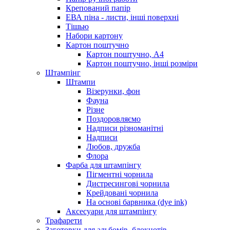
Крепований папір
ЕВА піна - листи, інші поверхні
Тішью
Набори картону
Картон поштучно
Картон поштучно, А4
Картон поштучно, інші розміри
Штампінг
Штампи
Візерунки, фон
Фауна
Різне
Поздоровляємо
Надписи різноманітні
Надписи
Любов, дружба
Флора
Фарба для штампінгу
Пігментні чорнила
Дистресингові чорнила
Крейдовані чорнила
На основі барвника (dye ink)
Аксесуари для штампінгу
Трафарети
Заготовки для альбомів, блокнотів