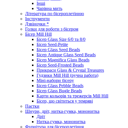
Інші
Чарівна мить
Література по бісероплетінню
Інструменти
Дзвіночки *
Голки для роботи з бісером
Бісер Mill Hill
Бісер Glass Size 6/0 та 8/0
Бісер Seed-Petite
Бісер Glass Seed Beads
Бісер Antique Glass Seed Beads
Бісер Magnifica Glass Beads
Бісер Seed-Frosted Beads
Прикраси Glass & Crystal Treasures
Гудзики Mill Hill (ручна работа)
Міні-набори бісеру
Бісер Glass Pebble Beads
Бісер Glass Bugle Beads
Карти кольорів та трежерсів Mill Hill
Бісер, що світиться у темряві
Паєтки
Шнури, дріт, нитка-гумка, мононитка
Дріт
Нитка-гумка, мононитка
Фурнітура для бісероплетіння