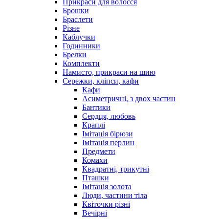
Прикраси для волосся
Брошки
Браслети
Різне
Каблучки
Годинники
Брелки
Комплекти
Намисто, прикраси на шию
Сережки, кліпси, кафи
Кафи
Асиметричні, з двох частин
Бантики
Сердця, любовь
Краплі
Імітація бірюзи
Імітація перлин
Предмети
Комахи
Квадратні, трикутні
Пташки
Імітація золота
Люди, частини тіла
Квіточки різні
Вечірні