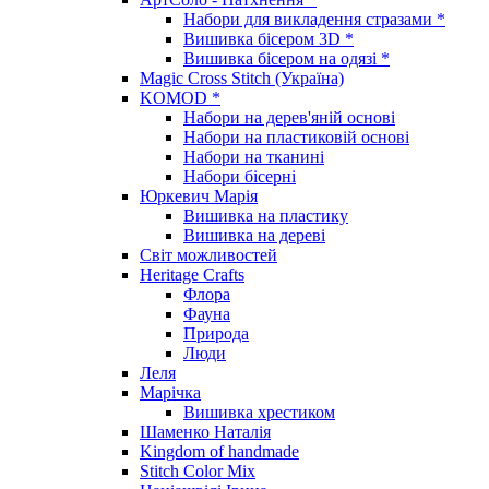
Набори для викладення стразами *
Вишивка бісером 3D *
Вишивка бісером на одязі *
Magic Cross Stitch (Україна)
KOMOD *
Набори на дерев'яній основі
Набори на пластиковій основі
Набори на тканині
Набори бісерні
Юркевич Марія
Вишивка на пластику
Вишивка на дереві
Світ можливостей
Heritage Crafts
Флора
Фауна
Природа
Люди
Леля
Марічка
Вишивка хрестиком
Шаменко Наталія
Kingdom of handmade
Stitch Color Mix