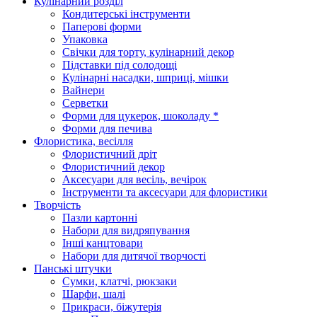
Кулінарний розділ
Кондитерські інструменти
Паперові форми
Упаковка
Свічки для торту, кулінарний декор
Підставки під солодощі
Кулінарні насадки, шприці, мішки
Вайнери
Серветки
Форми для цукерок, шоколаду *
Форми для печива
Флористика, весілля
Флористичний дріт
Флористичний декор
Аксесуари для весіль, вечірок
Інструменти та аксесуари для флористики
Творчість
Пазли картонні
Набори для видряпування
Інші канцтовари
Набори для дитячої творчості
Панські штучки
Сумки, клатчі, рюкзаки
Шарфи, шалі
Прикраси, біжутерія