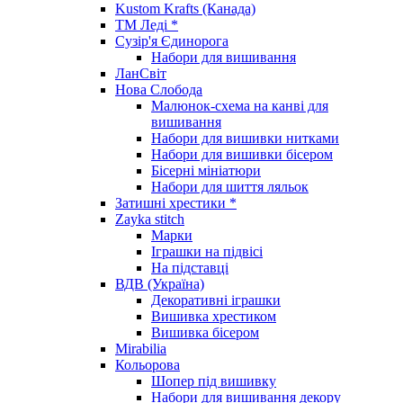
Kustom Krafts (Канада)
ТМ Леді *
Сузір'я Єдинорога
Набори для вишивання
ЛанСвіт
Нова Слобода
Малюнок-схема на канві для
вишивання
Набори для вишивки нитками
Набори для вишивки бісером
Бісерні мініатюри
Набори для шиття ляльок
Затишні хрестики *
Zayka stitch
Марки
Іграшки на підвісі
На підставці
ВДВ (Україна)
Декоративні іграшки
Вишивка хрестиком
Вишивка бісером
Mirabilia
Кольорова
Шопер під вишивку
Набори для вишивання декору