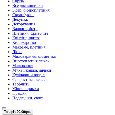
Скрізь
Все для вишивки
Бісер, бісероплетіння
Скрапбукінг
Декупаж
Декорування
Валяння, фетр
Плетіння, фриволіте
Квілтінг, шиття
Килимарство
Макраме, плетіння
Ліпка
Миловаріння, косметика
Виготовлення свічок
Малювання
М'яка іграшка, ляльки
Кулінарний розділ
Флористика, весілля
Творчість
Жіночі примхи
Іграшки
Подарунки, свята
Товарів
0
0.00грн.