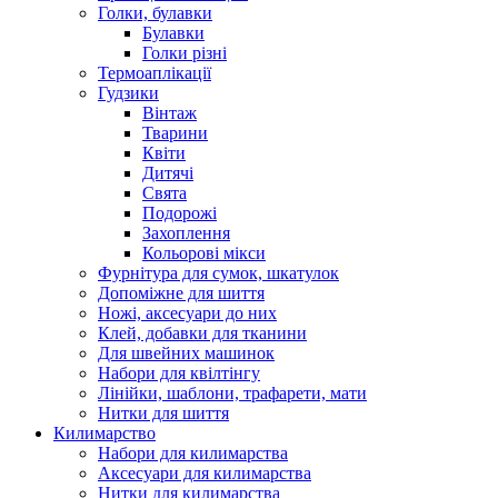
Голки, булавки
Булавки
Голки різні
Термоаплікації
Гудзики
Вінтаж
Тварини
Квіти
Дитячі
Свята
Подорожі
Захоплення
Кольорові мікси
Фурнітура для сумок, шкатулок
Допоміжне для шиття
Ножі, аксесуари до них
Клей, добавки для тканини
Для швейних машинок
Набори для квілтінгу
Лінійки, шаблони, трафарети, мати
Нитки для шиття
Килимарство
Набори для килимарства
Аксесуари для килимарства
Нитки для килимарства