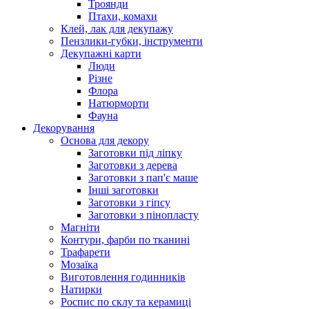
Троянди
Птахи, комахи
Клей, лак для декупажу
Пензлики-губки, інструменти
Декупажні карти
Люди
Різне
Флора
Натюрморти
Фауна
Декорування
Основа для декору
Заготовки під ліпку
Заготовки з дерева
Заготовки з пап'є маше
Інші заготовки
Заготовки з гіпсу
Заготовки з пінопласту
Магніти
Контури, фарби по тканині
Трафарети
Мозаїка
Виготовлення годинників
Натирки
Роспис по склу та керамиці