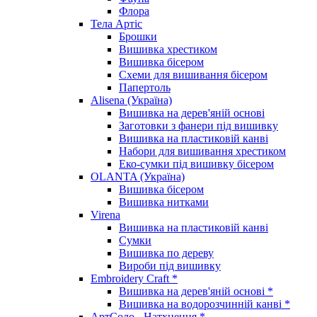
Флора
Тела Артіс
Брошки
Вишивка хрестиком
Вишивка бісером
Схеми для вишивання бісером
Папертоль
Alisena (Україна)
Вишивка на дерев'яній основі
Заготовки з фанери під вишивку
Вишивка на пластиковій канві
Набори для вишивання хрестиком
Еко-сумки під вишивку бісером
OLANTA (Україна)
Вишивка бісером
Вишивка нитками
Virena
Вишивка на пластиковій канві
Сумки
Вишивка по дереву
Вироби під вишивку
Embroidery Craft *
Вишивка на дерев'яній основі *
Вишивка на водорозчинній канві *
АртСоло - Натхнення *