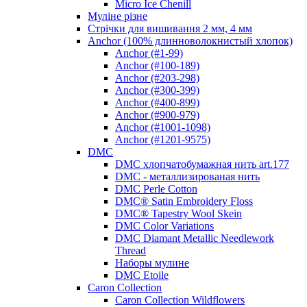
Micro Ice Chenill
Муліне різне
Стрічки для вишивання 2 мм, 4 мм
Anchor (100% длинноволокнистый хлопок)
Anchor (#1-99)
Anchor (#100-189)
Anchor (#203-298)
Anchor (#300-399)
Anchor (#400-899)
Anchor (#900-979)
Anchor (#1001-1098)
Anchor (#1201-9575)
DMC
DMC хлопчатобумажная нить art.177
DMC - металлизированая нить
DMC Perle Cotton
DMC® Satin Embroidery Floss
DMC® Tapestry Wool Skein
DMC Color Variations
DMC Diamant Metallic Needlework
Thread
Наборы мулине
DMC Etoile
Caron Collection
Caron Collection Wildflowers