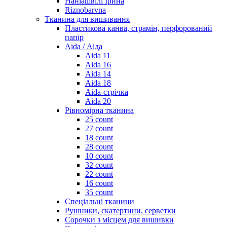
Наніашвілі Ірина
Riznobarvna
Тканина для вишивання
Пластикова канва, страмін, перфорований
папір
Aida / Аіда
Aida 11
Aida 16
Aida 14
Aida 18
Aida-стрічка
Aida 20
Рівномірна тканина
25 count
27 count
18 count
28 count
10 count
32 count
22 count
16 count
35 count
Спеціальні тканини
Рушники, скатертини, серветки
Сорочки з місцем для вишивки