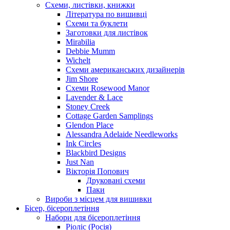
Схеми, листівки, книжки
Література по вишивці
Схеми та буклети
Заготовки для листівок
Mirabilia
Debbie Mumm
Wichelt
Схеми американських дизайнерів
Jim Shore
Cхеми Rosewood Manor
Lavender & Lace
Stoney Creek
Cottage Garden Samplings
Glendon Place
Alessandra Adelaide Needleworks
Ink Circles
Blackbird Designs
Just Nan
Вікторія Попович
Друковані схеми
Паки
Вироби з місцем для вишивки
Бісер, бісероплетіння
Набори для бісероплетіння
Ріоліс (Росія)