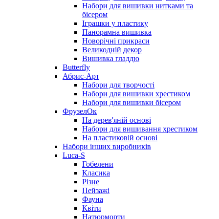
Набори для вишивки нитками та
бісером
Іграшки у пластику
Панорамна вишивка
Новорічні прикраси
Великодній декор
Вишивка гладдю
Butterfly
Абрис-Арт
Набори для творчості
Набори для вишивки хрестиком
Набори для вишивки бісером
ФрузелОк
На дерев'яній основі
Набори для вишивання хрестиком
На пластиковій основі
Набори інших виробників
Luca-S
Гобелени
Класика
Різне
Пейзажі
Фауна
Квіти
Натюрморти