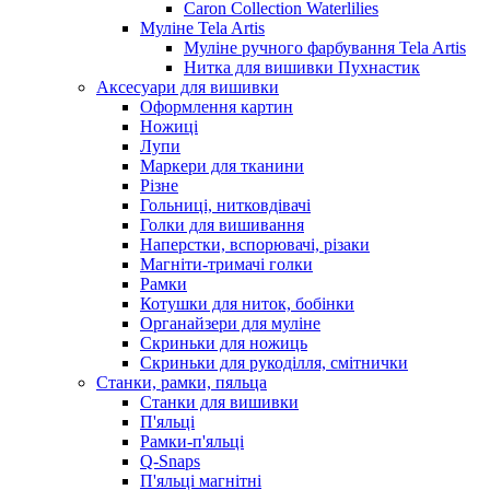
Caron Collection Waterlilies
Муліне Tela Artis
Муліне ручного фарбування Tela Artis
Нитка для вишивки Пухнастик
Аксесуари для вишивки
Оформлення картин
Ножиці
Лупи
Маркери для тканини
Різне
Гольниці, нитковдівачі
Голки для вишивання
Наперстки, вспорювачі, різаки
Магніти-тримачі голки
Рамки
Котушки для ниток, бобінки
Органайзери для муліне
Скриньки для ножиць
Скриньки для рукоділля, смітнички
Станки, рамки, пяльца
Станки для вишивки
П'яльці
Рамки-п'яльці
Q-Snaps
П'яльці магнітні