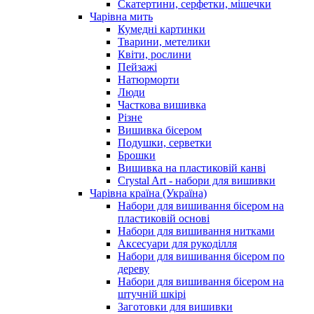
Скатертини, серфетки, мішечки
Чарiвна мить
Кумедні картинки
Тварини, метелики
Квіти, рослини
Пейзажі
Натюрморти
Люди
Часткова вишивка
Різне
Вишивка бісером
Подушки, серветки
Брошки
Вишивка на пластиковій канві
Crystal Art - набори для вишивки
Чарівна країна (Україна)
Набори для вишивання бісером на
пластиковій основі
Набори для вишивання нитками
Аксесуари для рукоділля
Набори для вишивання бісером по
дереву
Набори для вишивання бісером на
штучній шкірі
Заготовки для вишивки