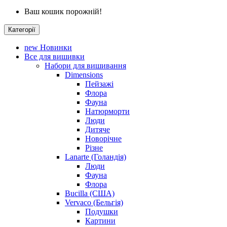
Ваш кошик порожній!
Категорії
new
Новинки
Все для вишивки
Набори для вишивання
Dimensions
Пейзажі
Флора
Фауна
Натюрморти
Люди
Дитяче
Новорічне
Різне
Lanarte (Голандія)
Люди
Фауна
Флора
Bucilla (США)
Vervaco (Бельгія)
Подушки
Картини