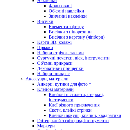
Наклейки
Фольговані
Об'ємні наклейки
Звичайні наклейки
Висічки
Елементи з фетру
Висічки з пінорезини
Висічки з картону (чіпборд)
Карти 3D, колажі
Пряжки
Набори стрічок, тасьми
Сургучні печатки, віск, інструменти
Об'ємні прикраси
Декоративні прищепки
Набори прикрас
Аксесуари, матеріали
Анкери, кутики для фото *
Клейові матеріали
Клейові пістолети, стержні,
інструменти
Клеї різного призначення
Скотч, клейкі стрічки
Клейові аркуші, крапки, квадратики
Глітер, клей з глітером, інструменти
Маркери