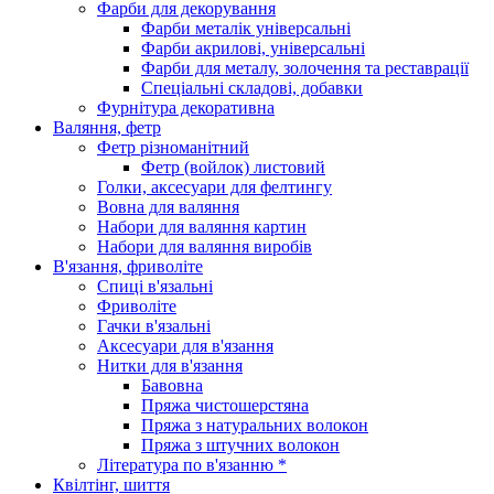
Фарби для декорування
Фарби металік універсальні
Фарби акрилові, універсальні
Фарби для металу, золочення та реставрації
Спеціальні складові, добавки
Фурнітура декоративна
Валяння, фетр
Фетр різноманітний
Фетр (войлок) листовий
Голки, аксесуари для фелтингу
Вовна для валяння
Набори для валяння картин
Набори для валяння виробів
В'язання, фриволіте
Спиці в'язальні
Фриволіте
Гачки в'язальні
Аксесуари для в'язання
Нитки для в'язання
Бавовна
Пряжа чистошерстяна
Пряжа з натуральних волокон
Пряжа з штучних волокон
Література по в'язанню *
Квілтінг, шиття