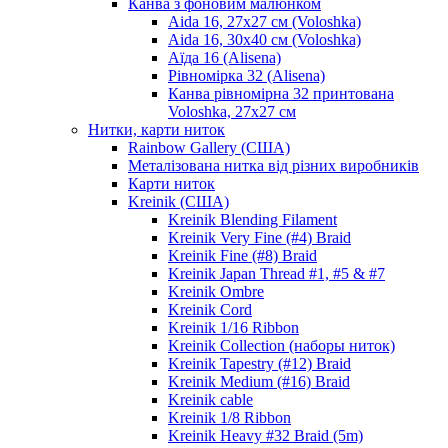
Канва з фоновим малюнком
Aida 16, 27х27 см (Voloshka)
Aida 16, 30х40 см (Voloshka)
Аїда 16 (Alisena)
Рівномірка 32 (Alisena)
Канва рівномірна 32 принтована
Voloshka, 27х27 см
Нитки, карти ниток
Rainbow Gallery (США)
Металізована нитка від різних виробників
Карти ниток
Kreinik (США)
Kreinik Blending Filament
Kreinik Very Fine (#4) Braid
Kreinik Fine (#8) Braid
Kreinik Japan Thread #1, #5 & #7
Kreinik Ombre
Kreinik Cord
Kreinik 1/16 Ribbon
Kreinik Collection (наборы ниток)
Kreinik Tapestry (#12) Braid
Kreinik Medium (#16) Braid
Kreinik cable
Kreinik 1/8 Ribbon
Kreinik Heavy #32 Braid (5m)