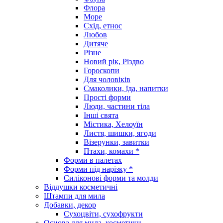
Флора
Море
Схід, етнос
Любов
Дитяче
Різне
Новий рік, Різдво
Гороскопи
Для чоловіків
Смаколики, їда, напитки
Прості форми
Люди, частини тіла
Інші свята
Містика, Хелоуїн
Листя, шишки, ягоди
Візерунки, завитки
Птахи, комахи *
Форми в палетах
Форми під нарізку *
Силіконові форми та молди
Віддушки косметичні
Штампи для мила
Добавки, декор
Сухоцвіти, сухофрукти
Основа для мила, косметики