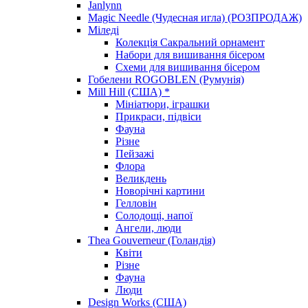
Janlynn
Magic Needle (Чудесная игла) (РОЗПРОДАЖ)
Міледі
Колекція Сакральний орнамент
Набори для вишивання бісером
Схеми для вишивання бісером
Гобелени ROGOBLEN (Румунія)
Mill Hill (США) *
Мініатюри, іграшки
Прикраси, підвіси
Фауна
Різне
Пейзажі
Флора
Великдень
Новорічні картини
Гелловін
Солодощі, напої
Ангели, люди
Thea Gouverneur (Голандія)
Квіти
Різне
Фауна
Люди
Design Works (США)