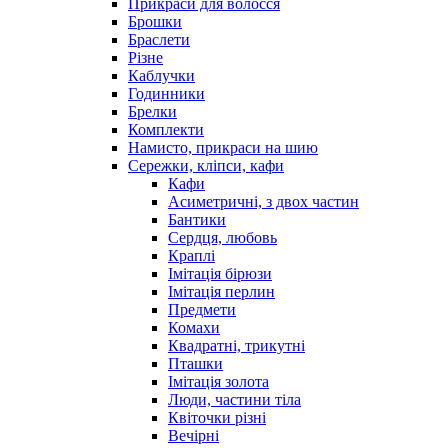
Прикраси для волосся
Брошки
Браслети
Різне
Каблучки
Годинники
Брелки
Комплекти
Намисто, прикраси на шию
Сережки, кліпси, кафи
Кафи
Асиметричні, з двох частин
Бантики
Сердця, любовь
Краплі
Імітація бірюзи
Імітація перлин
Предмети
Комахи
Квадратні, трикутні
Пташки
Імітація золота
Люди, частини тіла
Квіточки різні
Вечірні