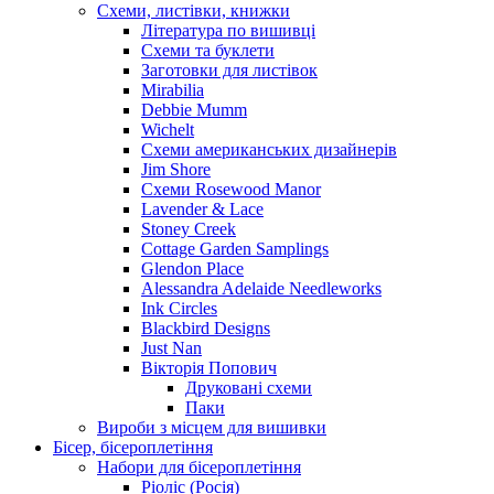
Схеми, листівки, книжки
Література по вишивці
Схеми та буклети
Заготовки для листівок
Mirabilia
Debbie Mumm
Wichelt
Схеми американських дизайнерів
Jim Shore
Cхеми Rosewood Manor
Lavender & Lace
Stoney Creek
Cottage Garden Samplings
Glendon Place
Alessandra Adelaide Needleworks
Ink Circles
Blackbird Designs
Just Nan
Вікторія Попович
Друковані схеми
Паки
Вироби з місцем для вишивки
Бісер, бісероплетіння
Набори для бісероплетіння
Ріоліс (Росія)