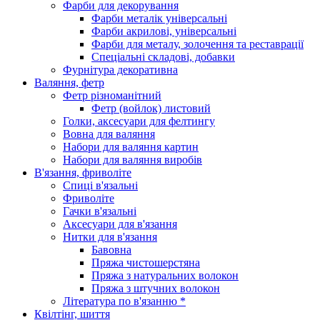
Фарби для декорування
Фарби металік універсальні
Фарби акрилові, універсальні
Фарби для металу, золочення та реставрації
Спеціальні складові, добавки
Фурнітура декоративна
Валяння, фетр
Фетр різноманітний
Фетр (войлок) листовий
Голки, аксесуари для фелтингу
Вовна для валяння
Набори для валяння картин
Набори для валяння виробів
В'язання, фриволіте
Спиці в'язальні
Фриволіте
Гачки в'язальні
Аксесуари для в'язання
Нитки для в'язання
Бавовна
Пряжа чистошерстяна
Пряжа з натуральних волокон
Пряжа з штучних волокон
Література по в'язанню *
Квілтінг, шиття