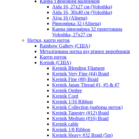
Канва з фоновим малюнком
Aida 16, 27х27 см (Voloshka)
Aida 16, 30х40 см (Voloshka)
Аїда 16 (Alisena)
Рівномірка 32 (Alisena)
Канва рівномірна 32 принтована
Voloshka, 27х27 см
Нитки, карти ниток
Rainbow Gallery (США)
Металізована нитка від різних виробників
Карти ниток
Kreinik (США)
Kreinik Blending Filament
Kreinik Very Fine (#4) Braid
Kreinik Fine (#8) Braid
Kreinik Japan Thread #1, #5 & #7
Kreinik Ombre
Kreinik Cord
Kreinik 1/16 Ribbon
Kreinik Collection (наборы ниток)
Kreinik Tapestry (#12) Braid
Kreinik Medium (#16) Braid
Kreinik cable
Kreinik 1/8 Ribbon
Kreinik Heavy #32 Braid (5m)