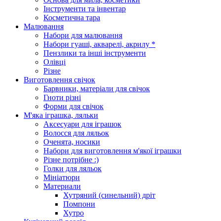
Інструменти та інвентар
Косметична тара
Малювання
Набори для малювання
Набори гуаші, акварелі, акрилу *
Пензлики та інші інструменти
Олівці
Різне
Виготовлення свічок
Барвники, матеріали для свічок
Гноти різні
Форми для свічок
М'яка іграшка, ляльки
Аксесуари для іграшок
Волосся для ляльок
Оченята, носики
Набори для виготовлення м'якої іграшки
Різне потрібне :)
Голки для ляльок
Мініатюри
Материали
Хутряний (синельний) дріт
Помпони
Хутро