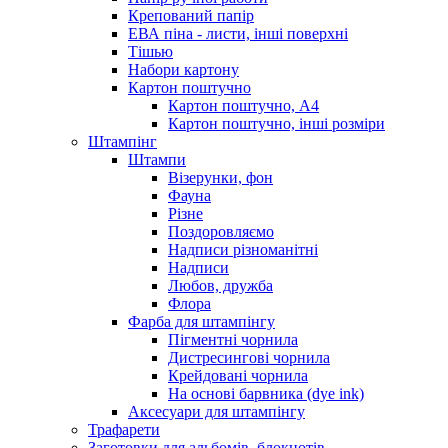
Крепований папір
ЕВА піна - листи, інші поверхні
Тішью
Набори картону
Картон поштучно
Картон поштучно, А4
Картон поштучно, інші розміри
Штампінг
Штампи
Візерунки, фон
Фауна
Різне
Поздоровляємо
Надписи різноманітні
Надписи
Любов, дружба
Флора
Фарба для штампінгу
Пігментні чорнила
Дистресингові чорнила
Крейдовані чорнила
На основі барвника (dye ink)
Аксесуари для штампінгу
Трафарети
Заготовки для альбомів, блокнотів