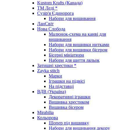
Kustom Krafts (Канада)
ТМ Леді *
Сузір'я Єдинорога
Набори для вишивання
ЛанСвіт
Нова Слобода
Малюнок-схема на канві для
вишивання
Набори для вишивки нитками
Набори для вишивки бісером
Бісерні мініатюри
Набори для шиття ляльок
Затишні хрестики *
Zayka stitch
Марки
Іграшки на підвісі
На підставці
ВДВ (Україна)
Декоративні іграшки
Вишивка хрестиком
Вишивка бісером
Mirabilia
Кольорова
Шопер під вишивку
Набори для вишивання декору