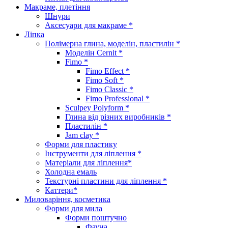
Макраме, плетіння
Шнури
Аксесуари для макраме *
Ліпка
Полімерна глина, моделін, пластилін *
Моделін Cernit *
Fimo *
Fimo Effect *
Fimo Soft *
Fimo Classic *
Fimo Professional *
Sculpey Polyform *
Глина від різних виробників *
Пластилін *
Jam clay *
Форми для пластику
Інструменти для ліплення *
Матеріали для ліплення*
Холодна емаль
Текстурні пластини для ліплення *
Каттери*
Миловаріння, косметика
Форми для мила
Форми поштучно
Фауна