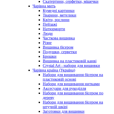
Скатертини, серфетки, мішечки
Чарiвна мить
Кумедні картинки
Тварини, метелики
Квіти, рослини
Пейзажі
Натюрморти
Люди
Часткова вишивка
Різне
Вишивка бісером
Подушки, серветки
Брошки
Вишивка на пластиковій канві
Crystal Art - набори для вишивки
Чарівна країна (Україна)
Набори для вишивання бісером на
пластиковій основі
Набори для вишивання нитками
Аксесуари для рукоділля
Набори для вишивання бісером по
дереву
Набори для вишивання бісером на
штучній шкірі
Заготовки для вишивки