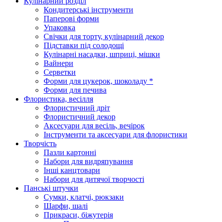
Кулінарний розділ
Кондитерські інструменти
Паперові форми
Упаковка
Свічки для торту, кулінарний декор
Підставки під солодощі
Кулінарні насадки, шприці, мішки
Вайнери
Серветки
Форми для цукерок, шоколаду *
Форми для печива
Флористика, весілля
Флористичний дріт
Флористичний декор
Аксесуари для весіль, вечірок
Інструменти та аксесуари для флористики
Творчість
Пазли картонні
Набори для видряпування
Інші канцтовари
Набори для дитячої творчості
Панські штучки
Сумки, клатчі, рюкзаки
Шарфи, шалі
Прикраси, біжутерія