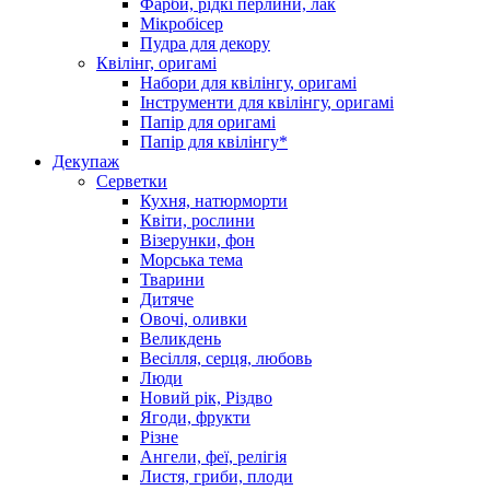
Фарби, рідкі перлини, лак
Мікробісер
Пудра для декору
Квілінг, оригамі
Набори для квілінгу, оригамі
Інструменти для квілінгу, оригамі
Папір для оригамі
Папір для квілінгу*
Декупаж
Серветки
Кухня, натюрморти
Квіти, рослини
Візерунки, фон
Морська тема
Тварини
Дитяче
Овочі, оливки
Великдень
Весілля, серця, любовь
Люди
Новий рік, Різдво
Ягоди, фрукти
Різне
Ангели, феї, релігія
Листя, гриби, плоди