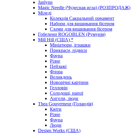
Janlynn
Magic Needle (Чудесная игла) (РОЗПРОДАЖ)
Міледі
Колекція Сакральний орнамент
Набори для вишивання бісером
Схеми для вишивання бісером
Гобелени ROGOBLEN (Румунія)
Mill Hill (США) *
Мініатюри, іграшки
Прикраси, підвіси
Фауна
Різне
Пейзажі
Флора
Великдень
Новорічні картини
Гелловін
Солодощі, напої
Ангели, люди
Thea Gouverneur (Голандія)
Квіти
Різне
Фауна
Люди
Design Works (США)