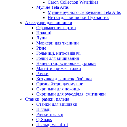
Caron Collection Waterlilies
Муліне Tela Artis
Муліне ручного фарбування Tela Artis
Нитка для вишивки Пухнастик
Аксесуари для вишивки
Оформлення картин
Ножиці
Лупи
Маркери для тканини
Різне
Гольниці, нитковдівачі
Голки для вишивання
Наперстки, вспорювачі, різаки
Магніти-тримачі голки
Рамки
Котушки для ниток, бобінки
Органайзери для муліне
Скриньки для ножиць
Скриньки для рукоділля, смітнички
Станки, рамки, пяльца
Станки для вишивки
П'яльці
Рамки-п'яльці
Q-Snaps
П'яльці магнітні