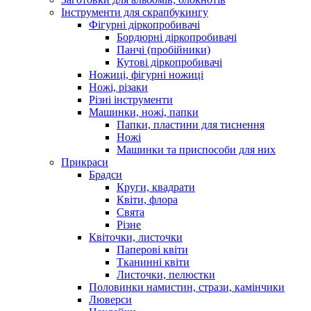
Інструменти для скрапбукингу
Фігурні діркопробивачі
Бордюрні діркопробивачі
Панчі (пробійники)
Кутові діркопробивачі
Ножиці, фігурні ножиці
Ножі, різаки
Різні інструменти
Машинки, ножі, папки
Папки, пластини для тиснення
Ножі
Машинки та приспособи для них
Прикраси
Брадси
Круги, квадрати
Квіти, флора
Свята
Різне
Квіточки, листочки
Паперові квіти
Тканинні квіти
Листочки, пелюстки
Половинки намистин, стрази, камінчики
Люверси