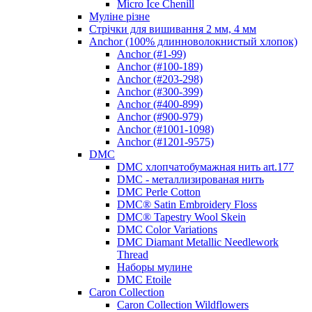
Micro Ice Chenill
Муліне різне
Стрічки для вишивання 2 мм, 4 мм
Anchor (100% длинноволокнистый хлопок)
Anchor (#1-99)
Anchor (#100-189)
Anchor (#203-298)
Anchor (#300-399)
Anchor (#400-899)
Anchor (#900-979)
Anchor (#1001-1098)
Anchor (#1201-9575)
DMC
DMC хлопчатобумажная нить art.177
DMC - металлизированая нить
DMC Perle Cotton
DMC® Satin Embroidery Floss
DMC® Tapestry Wool Skein
DMC Color Variations
DMC Diamant Metallic Needlework
Thread
Наборы мулине
DMC Etoile
Caron Collection
Caron Collection Wildflowers