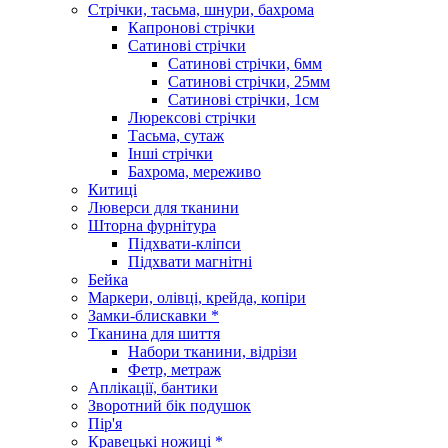
Стрічки, тасьма, шнури, бахрома
Капронові стрічки
Сатинові стрічки
Сатинові стрічки, 6мм
Сатинові стрічки, 25мм
Сатинові стрічки, 1см
Люрексові стрічки
Тасьма, сутаж
Інші стрічки
Бахрома, мереживо
Китиці
Люверси для тканини
Шторна фурнітура
Підхвати-кліпси
Підхвати магнітні
Бейка
Маркери, олівці, крейда, копіри
Замки-блискавки *
Тканина для шиття
Набори тканини, відрізи
Фетр, метраж
Аплікації, бантики
Зворотний бік подушок
Пір'я
Кравецькі ножиці *