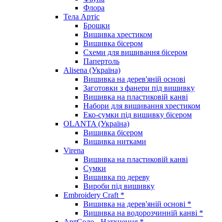
Флора
Тела Артіс
Брошки
Вишивка хрестиком
Вишивка бісером
Схеми для вишивання бісером
Папертоль
Alisena (Україна)
Вишивка на дерев'яній основі
Заготовки з фанери під вишивку
Вишивка на пластиковій канві
Набори для вишивання хрестиком
Еко-сумки під вишивку бісером
OLANTA (Україна)
Вишивка бісером
Вишивка нитками
Virena
Вишивка на пластиковій канві
Сумки
Вишивка по дереву
Вироби під вишивку
Embroidery Craft *
Вишивка на дерев'яній основі *
Вишивка на водорозчинній канві *
АртСоло - Натхнення *