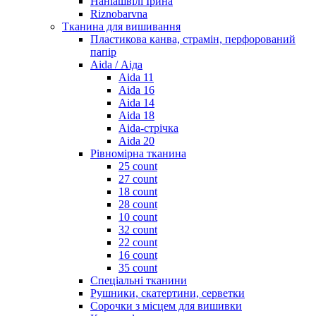
Наніашвілі Ірина
Riznobarvna
Тканина для вишивання
Пластикова канва, страмін, перфорований
папір
Aida / Аіда
Aida 11
Aida 16
Aida 14
Aida 18
Aida-стрічка
Aida 20
Рівномірна тканина
25 count
27 count
18 count
28 count
10 count
32 count
22 count
16 count
35 count
Спеціальні тканини
Рушники, скатертини, серветки
Сорочки з місцем для вишивки