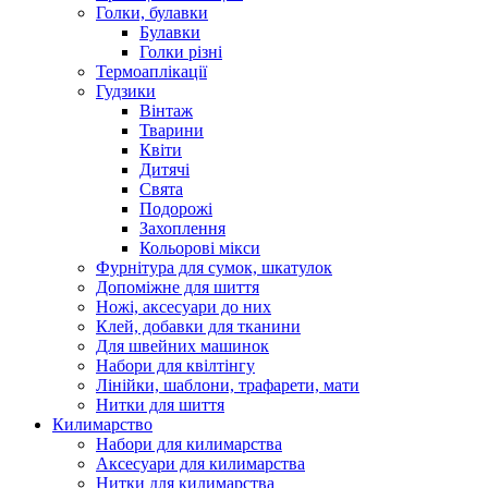
Голки, булавки
Булавки
Голки різні
Термоаплікації
Гудзики
Вінтаж
Тварини
Квіти
Дитячі
Свята
Подорожі
Захоплення
Кольорові мікси
Фурнітура для сумок, шкатулок
Допоміжне для шиття
Ножі, аксесуари до них
Клей, добавки для тканини
Для швейних машинок
Набори для квілтінгу
Лінійки, шаблони, трафарети, мати
Нитки для шиття
Килимарство
Набори для килимарства
Аксесуари для килимарства
Нитки для килимарства