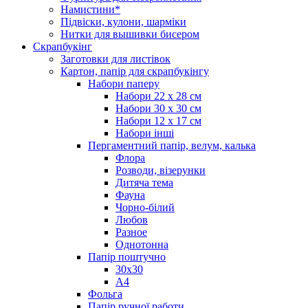
Намистини*
Підвіски, кулони, шарміки
Нитки для вышивки бисером
Скрапбукінг
Заготовки для листівок
Картон, папір для скрапбукінгу
Набори паперу
Набори 22 х 28 см
Набори 30 х 30 см
Набори 12 х 17 см
Набори інші
Пергаментний папір, велум, калька
Флора
Розводи, візерунки
Дитяча тема
Фауна
Чорно-білий
Любов
Разное
Однотонна
Папір поштучно
30х30
А4
Фольга
Папір ручної работи