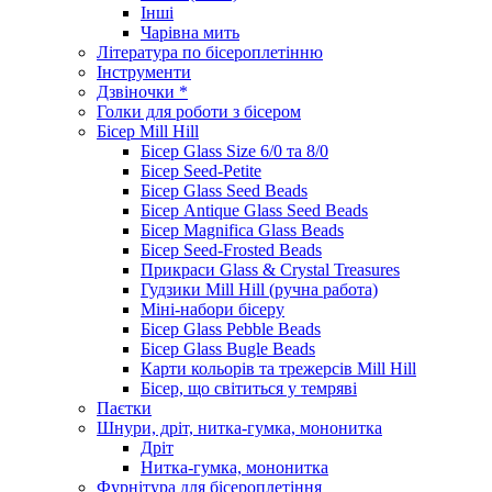
Інші
Чарівна мить
Література по бісероплетінню
Інструменти
Дзвіночки *
Голки для роботи з бісером
Бісер Mill Hill
Бісер Glass Size 6/0 та 8/0
Бісер Seed-Petite
Бісер Glass Seed Beads
Бісер Antique Glass Seed Beads
Бісер Magnifica Glass Beads
Бісер Seed-Frosted Beads
Прикраси Glass & Crystal Treasures
Гудзики Mill Hill (ручна работа)
Міні-набори бісеру
Бісер Glass Pebble Beads
Бісер Glass Bugle Beads
Карти кольорів та трежерсів Mill Hill
Бісер, що світиться у темряві
Паєтки
Шнури, дріт, нитка-гумка, мононитка
Дріт
Нитка-гумка, мононитка
Фурнітура для бісероплетіння