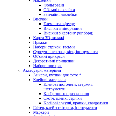
Наклейки
Фольговані
Об'ємні наклейки
Звичайні наклейки
Висічки
Елементи з фетру
Висічки з пінорезини
Висічки з картону (чіпборд)
Карти 3D, колажі
Пряжки
Набори стрічок, тасьми
Сургучні печатки, віск, інструменти
Об'ємні прикраси
Декоративні прищепки
Набори прикрас
Аксесуари, матеріали
Анкери, кутики для фото *
Клейові матеріали
Клейові пістолети, стержні,
інструменти
Клеї різного призначення
Скотч, клейкі стрічки
Клейові аркуші, крапки, квадратики
Глітер, клей з глітером, інструменти
Маркери