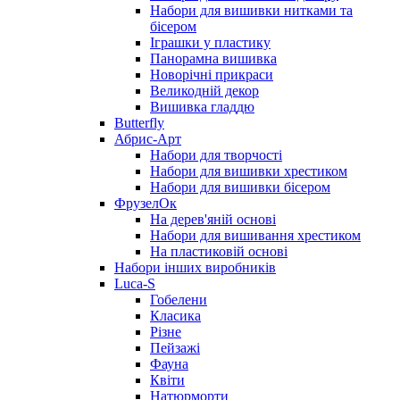
Набори для вишивки нитками та
бісером
Іграшки у пластику
Панорамна вишивка
Новорічні прикраси
Великодній декор
Вишивка гладдю
Butterfly
Абрис-Арт
Набори для творчості
Набори для вишивки хрестиком
Набори для вишивки бісером
ФрузелОк
На дерев'яній основі
Набори для вишивання хрестиком
На пластиковій основі
Набори інших виробників
Luca-S
Гобелени
Класика
Різне
Пейзажі
Фауна
Квіти
Натюрморти