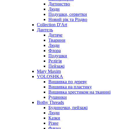
Дитинство
Люди
Подушки, серветки
Новий рік та Різдво
Collection D'Art
Дантель
Дитяче
Тварини
Люди
Флора
Подушки
Релігія
Пейзажі
Mary Maxim
VOLOSHKA
Вишивка по дереву
Вишивка на пластику
Вишивка хрестиком на тканині
Рушники
Bothy Threads
Будиночки, пейзажі
Люди
Казки
Різне
Фауна