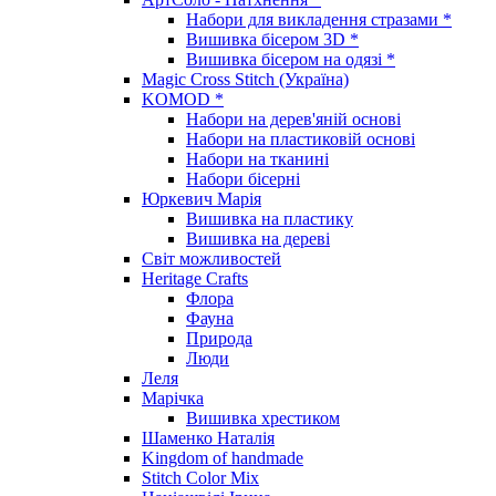
Набори для викладення стразами *
Вишивка бісером 3D *
Вишивка бісером на одязі *
Magic Cross Stitch (Україна)
KOMOD *
Набори на дерев'яній основі
Набори на пластиковій основі
Набори на тканині
Набори бісерні
Юркевич Марія
Вишивка на пластику
Вишивка на дереві
Світ можливостей
Heritage Crafts
Флора
Фауна
Природа
Люди
Леля
Марічка
Вишивка хрестиком
Шаменко Наталія
Kingdom of handmade
Stitch Color Mix