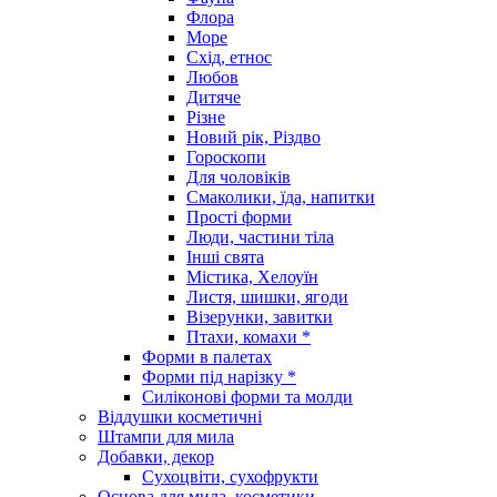
Флора
Море
Схід, етнос
Любов
Дитяче
Різне
Новий рік, Різдво
Гороскопи
Для чоловіків
Смаколики, їда, напитки
Прості форми
Люди, частини тіла
Інші свята
Містика, Хелоуїн
Листя, шишки, ягоди
Візерунки, завитки
Птахи, комахи *
Форми в палетах
Форми під нарізку *
Силіконові форми та молди
Віддушки косметичні
Штампи для мила
Добавки, декор
Сухоцвіти, сухофрукти
Основа для мила, косметики