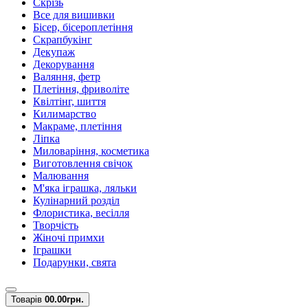
Скрізь
Все для вишивки
Бісер, бісероплетіння
Скрапбукінг
Декупаж
Декорування
Валяння, фетр
Плетіння, фриволіте
Квілтінг, шиття
Килимарство
Макраме, плетіння
Ліпка
Миловаріння, косметика
Виготовлення свічок
Малювання
М'яка іграшка, ляльки
Кулінарний розділ
Флористика, весілля
Творчість
Жіночі примхи
Іграшки
Подарунки, свята
Товарів
0
0.00грн.