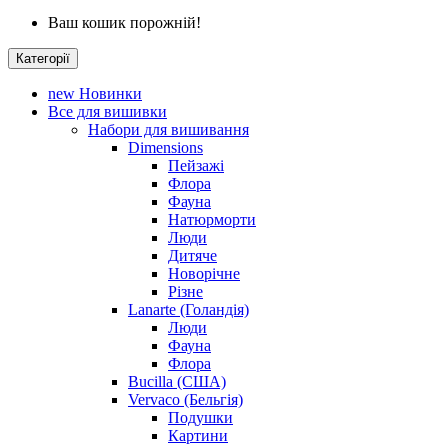
Ваш кошик порожній!
Категорії
new
Новинки
Все для вишивки
Набори для вишивання
Dimensions
Пейзажі
Флора
Фауна
Натюрморти
Люди
Дитяче
Новорічне
Різне
Lanarte (Голандія)
Люди
Фауна
Флора
Bucilla (США)
Vervaco (Бельгія)
Подушки
Картини