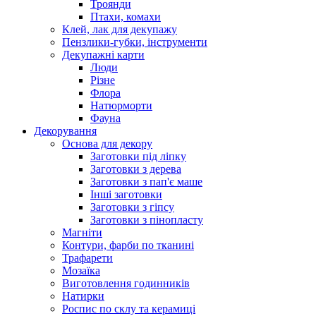
Троянди
Птахи, комахи
Клей, лак для декупажу
Пензлики-губки, інструменти
Декупажні карти
Люди
Різне
Флора
Натюрморти
Фауна
Декорування
Основа для декору
Заготовки під ліпку
Заготовки з дерева
Заготовки з пап'є маше
Інші заготовки
Заготовки з гіпсу
Заготовки з пінопласту
Магніти
Контури, фарби по тканині
Трафарети
Мозаїка
Виготовлення годинників
Натирки
Роспис по склу та керамиці