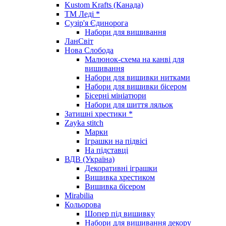
Kustom Krafts (Канада)
ТМ Леді *
Сузір'я Єдинорога
Набори для вишивання
ЛанСвіт
Нова Слобода
Малюнок-схема на канві для
вишивання
Набори для вишивки нитками
Набори для вишивки бісером
Бісерні мініатюри
Набори для шиття ляльок
Затишні хрестики *
Zayka stitch
Марки
Іграшки на підвісі
На підставці
ВДВ (Україна)
Декоративні іграшки
Вишивка хрестиком
Вишивка бісером
Mirabilia
Кольорова
Шопер під вишивку
Набори для вишивання декору