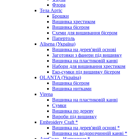
Флора
Тела Артіс
Брошки
Вишивка хрестиком
Вишивка бісером
Схеми для вишивання бісером
Папертоль
Alisena (Україна)
Вишивка на дерев'яній основі
Заготовки з фанери під вишивку
Вишивка на пластиковій канві
Набори для вишивання хрестиком
Еко-сумки під вишивку бісером
OLANTA (Україна)
Вишивка бісером
Вишивка нитками
Virena
Вишивка на пластиковій канві
Сумки
Вишивка по дереву
Вироби під вишивку
Embroidery Craft *
Вишивка на дерев'яній основі *
Вишивка на водорозчинній канві *
АртСоло - Натхнення *