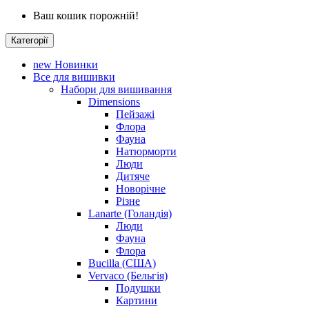
Ваш кошик порожній!
Категорії
new
Новинки
Все для вишивки
Набори для вишивання
Dimensions
Пейзажі
Флора
Фауна
Натюрморти
Люди
Дитяче
Новорічне
Різне
Lanarte (Голандія)
Люди
Фауна
Флора
Bucilla (США)
Vervaco (Бельгія)
Подушки
Картини