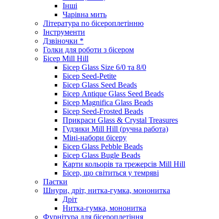
Інші
Чарівна мить
Література по бісероплетінню
Інструменти
Дзвіночки *
Голки для роботи з бісером
Бісер Mill Hill
Бісер Glass Size 6/0 та 8/0
Бісер Seed-Petite
Бісер Glass Seed Beads
Бісер Antique Glass Seed Beads
Бісер Magnifica Glass Beads
Бісер Seed-Frosted Beads
Прикраси Glass & Crystal Treasures
Гудзики Mill Hill (ручна работа)
Міні-набори бісеру
Бісер Glass Pebble Beads
Бісер Glass Bugle Beads
Карти кольорів та трежерсів Mill Hill
Бісер, що світиться у темряві
Паєтки
Шнури, дріт, нитка-гумка, мононитка
Дріт
Нитка-гумка, мононитка
Фурнітура для бісероплетіння