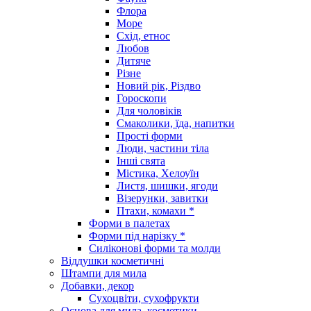
Флора
Море
Схід, етнос
Любов
Дитяче
Різне
Новий рік, Різдво
Гороскопи
Для чоловіків
Смаколики, їда, напитки
Прості форми
Люди, частини тіла
Інші свята
Містика, Хелоуїн
Листя, шишки, ягоди
Візерунки, завитки
Птахи, комахи *
Форми в палетах
Форми під нарізку *
Силіконові форми та молди
Віддушки косметичні
Штампи для мила
Добавки, декор
Сухоцвіти, сухофрукти
Основа для мила, косметики