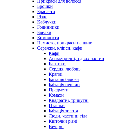
Прикраси для волосся
Брошки
Браслети
Різне
Каблучки
Годинники
Брелки
Комплекти
Намисто, прикраси на шию
Сережки, кліпси, кафи
Кафи
Асиметричні, з двох частин
Бантики
Сердця, любовь
Краплі
Імітація бірюзи
Імітація перлин
Предмети
Комахи
Квадратні, трикутні
Пташки
Імітація золота
Люди, частини тіла
Квіточки різні
Вечірні