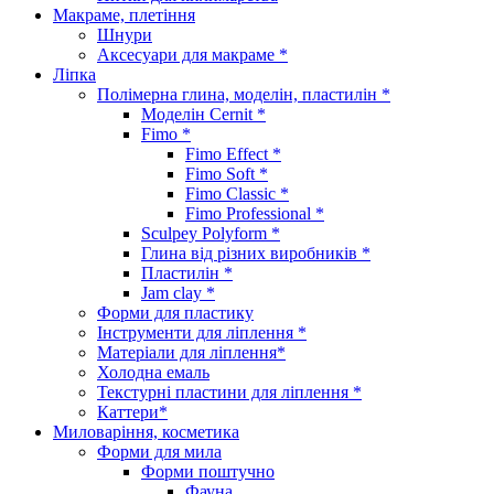
Макраме, плетіння
Шнури
Аксесуари для макраме *
Ліпка
Полімерна глина, моделін, пластилін *
Моделін Cernit *
Fimo *
Fimo Effect *
Fimo Soft *
Fimo Classic *
Fimo Professional *
Sculpey Polyform *
Глина від різних виробників *
Пластилін *
Jam clay *
Форми для пластику
Інструменти для ліплення *
Матеріали для ліплення*
Холодна емаль
Текстурні пластини для ліплення *
Каттери*
Миловаріння, косметика
Форми для мила
Форми поштучно
Фауна