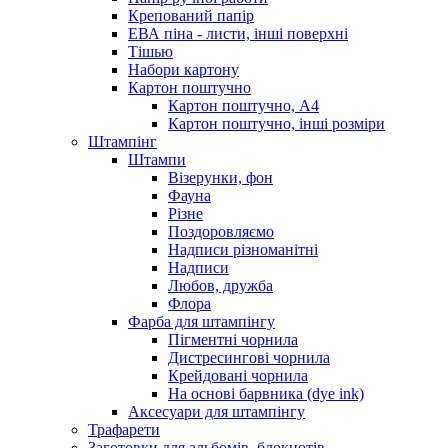
Крепований папір
ЕВА піна - листи, інші поверхні
Тішью
Набори картону
Картон поштучно
Картон поштучно, А4
Картон поштучно, інші розміри
Штампінг
Штампи
Візерунки, фон
Фауна
Різне
Поздоровляємо
Надписи різноманітні
Надписи
Любов, дружба
Флора
Фарба для штампінгу
Пігментні чорнила
Дистресингові чорнила
Крейдовані чорнила
На основі барвника (dye ink)
Аксесуари для штампінгу
Трафарети
Заготовки для альбомів, блокнотів