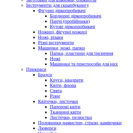
Інструменти для скрапбукингу
Фігурні діркопробивачі
Бордюрні діркопробивачі
Панчі (пробійники)
Кутові діркопробивачі
Ножиці, фігурні ножиці
Ножі, різаки
Різні інструменти
Машинки, ножі, папки
Папки, пластини для тиснення
Ножі
Машинки та приспособи для них
Прикраси
Брадси
Круги, квадрати
Квіти, флора
Свята
Різне
Квіточки, листочки
Паперові квіти
Тканинні квіти
Листочки, пелюстки
Половинки намистин, стрази, камінчики
Люверси