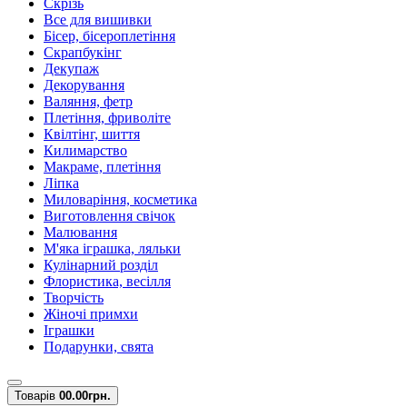
Скрізь
Все для вишивки
Бісер, бісероплетіння
Скрапбукінг
Декупаж
Декорування
Валяння, фетр
Плетіння, фриволіте
Квілтінг, шиття
Килимарство
Макраме, плетіння
Ліпка
Миловаріння, косметика
Виготовлення свічок
Малювання
М'яка іграшка, ляльки
Кулінарний розділ
Флористика, весілля
Творчість
Жіночі примхи
Іграшки
Подарунки, свята
Товарів
0
0.00грн.