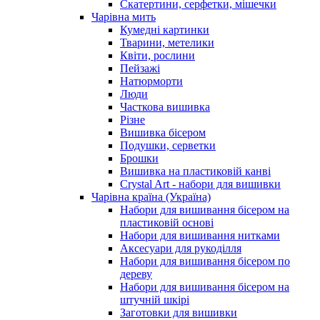
Скатертини, серфетки, мішечки
Чарiвна мить
Кумедні картинки
Тварини, метелики
Квіти, рослини
Пейзажі
Натюрморти
Люди
Часткова вишивка
Різне
Вишивка бісером
Подушки, серветки
Брошки
Вишивка на пластиковій канві
Crystal Art - набори для вишивки
Чарівна країна (Україна)
Набори для вишивання бісером на
пластиковій основі
Набори для вишивання нитками
Аксесуари для рукоділля
Набори для вишивання бісером по
дереву
Набори для вишивання бісером на
штучній шкірі
Заготовки для вишивки