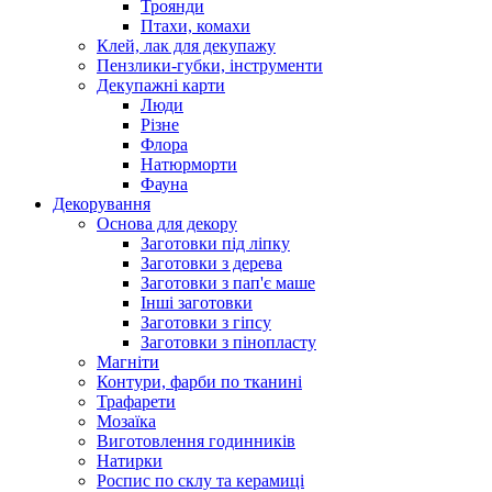
Троянди
Птахи, комахи
Клей, лак для декупажу
Пензлики-губки, інструменти
Декупажні карти
Люди
Різне
Флора
Натюрморти
Фауна
Декорування
Основа для декору
Заготовки під ліпку
Заготовки з дерева
Заготовки з пап'є маше
Інші заготовки
Заготовки з гіпсу
Заготовки з пінопласту
Магніти
Контури, фарби по тканині
Трафарети
Мозаїка
Виготовлення годинників
Натирки
Роспис по склу та керамиці