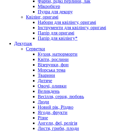
Фарби, рідкі перлини, лак
Мікробісер
Пудра для декору
Квілінг, оригамі
Набори для квілінгу, оригамі
Інструменти для квілінгу, оригамі
Папір для оригамі
Папір для квілінгу*
Декупаж
Серветки
Кухня, натюрморти
Квіти, рослини
Візерунки, фон
Морська тема
Тварини
Дитяче
Овочі, оливки
Великдень
Весілля, серця, любовь
Люди
Новий рік, Різдво
Ягоди, фрукти
Різне
Ангели, феї, релігія
Листя, гриби, плоди