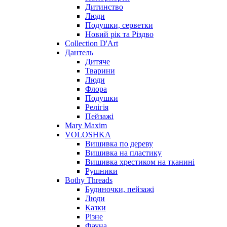
Дитинство
Люди
Подушки, серветки
Новий рік та Різдво
Collection D'Art
Дантель
Дитяче
Тварини
Люди
Флора
Подушки
Релігія
Пейзажі
Mary Maxim
VOLOSHKA
Вишивка по дереву
Вишивка на пластику
Вишивка хрестиком на тканині
Рушники
Bothy Threads
Будиночки, пейзажі
Люди
Казки
Різне
Фауна