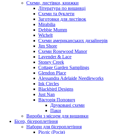
Схеми, листівки, книжки
Література по вишивці
Схеми та буклети
Заготовки для листівок
Mirabilia
Debbie Mumm
Wichelt
Схеми американських дизайнерів
Jim Shore
Cхеми Rosewood Manor
Lavender & Lace
Stoney Creek
Cottage Garden Samplings
Glendon Place
Alessandra Adelaide Needleworks
Ink Circles
Blackbird Designs
Just Nan
Вікторія Попович
Друковані схеми
Паки
Вироби з місцем для вишивки
Бісер, бісероплетіння
Набори для бісероплетіння
Ріоліс (Росія)