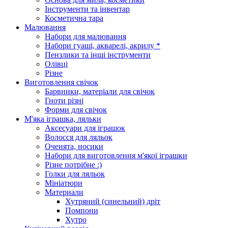
Інструменти та інвентар
Косметична тара
Малювання
Набори для малювання
Набори гуаші, акварелі, акрилу *
Пензлики та інші інструменти
Олівці
Різне
Виготовлення свічок
Барвники, матеріали для свічок
Гноти різні
Форми для свічок
М'яка іграшка, ляльки
Аксесуари для іграшок
Волосся для ляльок
Оченята, носики
Набори для виготовлення м'якої іграшки
Різне потрібне :)
Голки для ляльок
Мініатюри
Материали
Хутряний (синельний) дріт
Помпони
Хутро