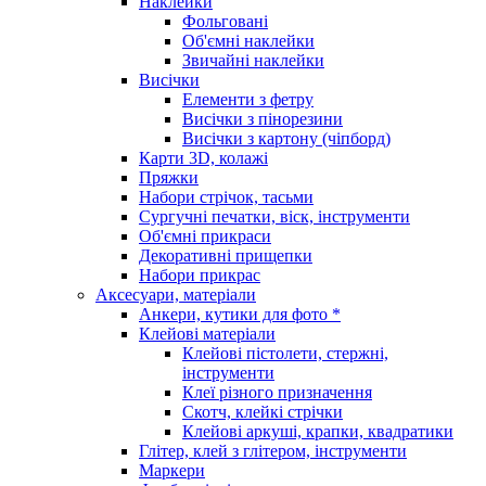
Наклейки
Фольговані
Об'ємні наклейки
Звичайні наклейки
Висічки
Елементи з фетру
Висічки з пінорезини
Висічки з картону (чіпборд)
Карти 3D, колажі
Пряжки
Набори стрічок, тасьми
Сургучні печатки, віск, інструменти
Об'ємні прикраси
Декоративні прищепки
Набори прикрас
Аксесуари, матеріали
Анкери, кутики для фото *
Клейові матеріали
Клейові пістолети, стержні,
інструменти
Клеї різного призначення
Скотч, клейкі стрічки
Клейові аркуші, крапки, квадратики
Глітер, клей з глітером, інструменти
Маркери