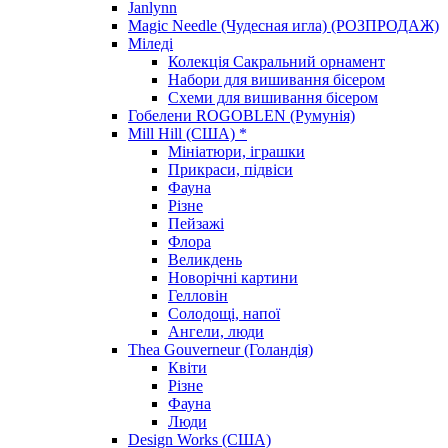
Janlynn
Magic Needle (Чудесная игла) (РОЗПРОДАЖ)
Міледі
Колекція Сакральний орнамент
Набори для вишивання бісером
Схеми для вишивання бісером
Гобелени ROGOBLEN (Румунія)
Mill Hill (США) *
Мініатюри, іграшки
Прикраси, підвіси
Фауна
Різне
Пейзажі
Флора
Великдень
Новорічні картини
Гелловін
Солодощі, напої
Ангели, люди
Thea Gouverneur (Голандія)
Квіти
Різне
Фауна
Люди
Design Works (США)