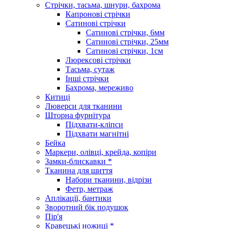
Стрічки, тасьма, шнури, бахрома
Капронові стрічки
Сатинові стрічки
Сатинові стрічки, 6мм
Сатинові стрічки, 25мм
Сатинові стрічки, 1см
Люрексові стрічки
Тасьма, сутаж
Інші стрічки
Бахрома, мереживо
Китиці
Люверси для тканини
Шторна фурнітура
Підхвати-кліпси
Підхвати магнітні
Бейка
Маркери, олівці, крейда, копіри
Замки-блискавки *
Тканина для шиття
Набори тканини, відрізи
Фетр, метраж
Аплікації, бантики
Зворотний бік подушок
Пір'я
Кравецькі ножиці *