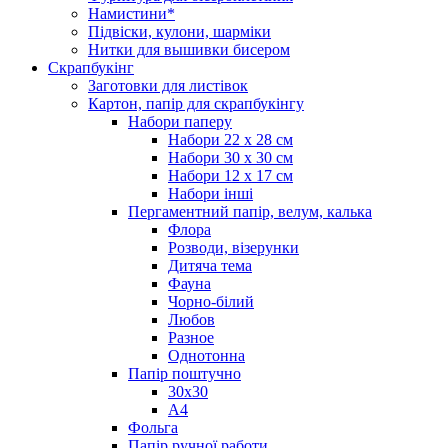
Намистини*
Підвіски, кулони, шарміки
Нитки для вышивки бисером
Скрапбукінг
Заготовки для листівок
Картон, папір для скрапбукінгу
Набори паперу
Набори 22 х 28 см
Набори 30 х 30 см
Набори 12 х 17 см
Набори інші
Пергаментний папір, велум, калька
Флора
Розводи, візерунки
Дитяча тема
Фауна
Чорно-білий
Любов
Разное
Однотонна
Папір поштучно
30х30
А4
Фольга
Папір ручної работи