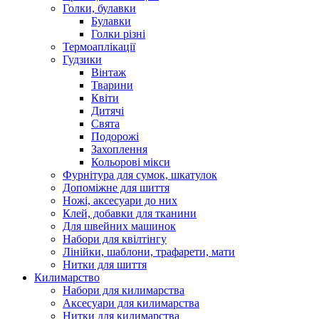
Голки, булавки
Булавки
Голки різні
Термоаплікації
Гудзики
Вінтаж
Тварини
Квіти
Дитячі
Свята
Подорожі
Захоплення
Кольорові мікси
Фурнітура для сумок, шкатулок
Допоміжне для шиття
Ножі, аксесуари до них
Клей, добавки для тканини
Для швейних машинок
Набори для квілтінгу
Лінійки, шаблони, трафарети, мати
Нитки для шиття
Килимарство
Набори для килимарства
Аксесуари для килимарства
Нитки для килимарства