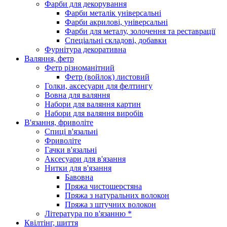
Фарби для декорування
Фарби металік універсальні
Фарби акрилові, універсальні
Фарби для металу, золочення та реставрації
Спеціальні складові, добавки
Фурнітура декоративна
Валяння, фетр
Фетр різноманітний
Фетр (войлок) листовий
Голки, аксесуари для фелтингу
Вовна для валяння
Набори для валяння картин
Набори для валяння виробів
В'язання, фриволіте
Спиці в'язальні
Фриволіте
Гачки в'язальні
Аксесуари для в'язання
Нитки для в'язання
Бавовна
Пряжа чистошерстяна
Пряжа з натуральних волокон
Пряжа з штучних волокон
Література по в'язанню *
Квілтінг, шиття