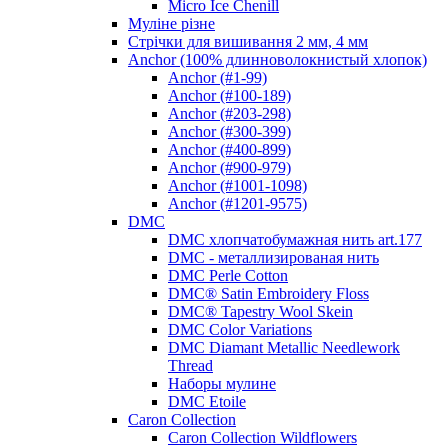
Micro Ice Chenill
Муліне різне
Стрічки для вишивання 2 мм, 4 мм
Anchor (100% длинноволокнистый хлопок)
Anchor (#1-99)
Anchor (#100-189)
Anchor (#203-298)
Anchor (#300-399)
Anchor (#400-899)
Anchor (#900-979)
Anchor (#1001-1098)
Anchor (#1201-9575)
DMC
DMC хлопчатобумажная нить art.177
DMC - металлизированая нить
DMC Perle Cotton
DMC® Satin Embroidery Floss
DMC® Tapestry Wool Skein
DMC Color Variations
DMC Diamant Metallic Needlework
Thread
Наборы мулине
DMC Etoile
Caron Collection
Caron Collection Wildflowers