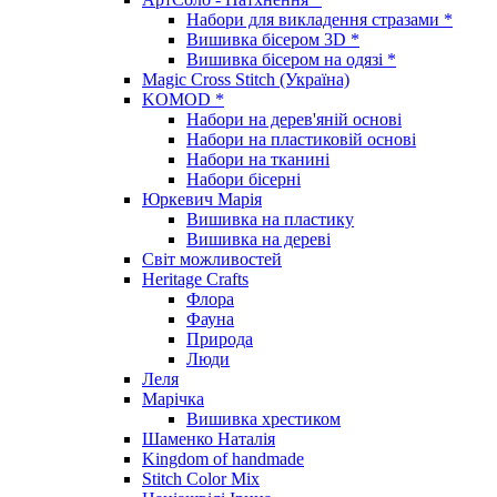
Набори для викладення стразами *
Вишивка бісером 3D *
Вишивка бісером на одязі *
Magic Cross Stitch (Україна)
KOMOD *
Набори на дерев'яній основі
Набори на пластиковій основі
Набори на тканині
Набори бісерні
Юркевич Марія
Вишивка на пластику
Вишивка на дереві
Світ можливостей
Heritage Crafts
Флора
Фауна
Природа
Люди
Леля
Марічка
Вишивка хрестиком
Шаменко Наталія
Kingdom of handmade
Stitch Color Mix