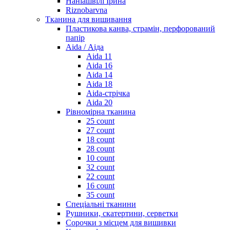
Наніашвілі Ірина
Riznobarvna
Тканина для вишивання
Пластикова канва, страмін, перфорований
папір
Aida / Аіда
Aida 11
Aida 16
Aida 14
Aida 18
Aida-стрічка
Aida 20
Рівномірна тканина
25 count
27 count
18 count
28 count
10 count
32 count
22 count
16 count
35 count
Спеціальні тканини
Рушники, скатертини, серветки
Сорочки з місцем для вишивки