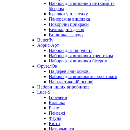
Набори для вишивки нитками та
бісером
Іграшки у пластику
Панорамна вишивка
Новорічні прикраси
Великодній декор
Вишивка гладдю
Butterfly
Абрис-Арт
Набори для творчості
Набори для вишивки хрестиком
Набори для вишивки бісером
ФрузелОк
На дерев'яній основі
Набори для вишивання хрестиком
На пластиковій основі
Набори інших виробників
Luca-S
Гобелени
Класика
Різне
Пейзажі
Фауна
Квіти
Натюрморти