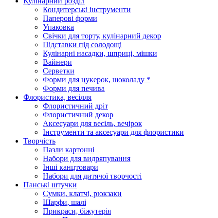
Кулінарний розділ
Кондитерські інструменти
Паперові форми
Упаковка
Свічки для торту, кулінарний декор
Підставки під солодощі
Кулінарні насадки, шприці, мішки
Вайнери
Серветки
Форми для цукерок, шоколаду *
Форми для печива
Флористика, весілля
Флористичний дріт
Флористичний декор
Аксесуари для весіль, вечірок
Інструменти та аксесуари для флористики
Творчість
Пазли картонні
Набори для видряпування
Інші канцтовари
Набори для дитячої творчості
Панські штучки
Сумки, клатчі, рюкзаки
Шарфи, шалі
Прикраси, біжутерія