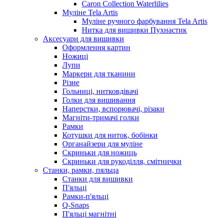
Caron Collection Waterlilies
Муліне Tela Artis
Муліне ручного фарбування Tela Artis
Нитка для вишивки Пухнастик
Аксесуари для вишивки
Оформлення картин
Ножиці
Лупи
Маркери для тканини
Різне
Гольниці, нитковдівачі
Голки для вишивання
Наперстки, вспорювачі, різаки
Магніти-тримачі голки
Рамки
Котушки для ниток, бобінки
Органайзери для муліне
Скриньки для ножиць
Скриньки для рукоділля, смітнички
Станки, рамки, пяльца
Станки для вишивки
П'яльці
Рамки-п'яльці
Q-Snaps
П'яльці магнітні