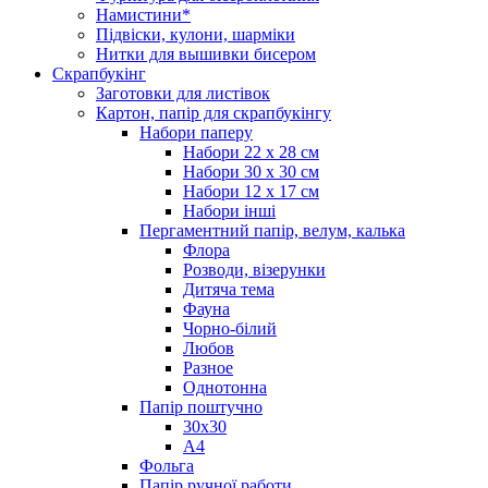
Намистини*
Підвіски, кулони, шарміки
Нитки для вышивки бисером
Скрапбукінг
Заготовки для листівок
Картон, папір для скрапбукінгу
Набори паперу
Набори 22 х 28 см
Набори 30 х 30 см
Набори 12 х 17 см
Набори інші
Пергаментний папір, велум, калька
Флора
Розводи, візерунки
Дитяча тема
Фауна
Чорно-білий
Любов
Разное
Однотонна
Папір поштучно
30х30
А4
Фольга
Папір ручної работи