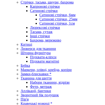
Стрічки, тасьма, шнури, бахрома
Капронові стрічки
Сатинові стрічки
Сатинові стрічки, 6мм
Сатинові стрічки, 25мм
Сатинові стрічки, 1см
Люрексові стрічки
Тасьма, сутаж
Інші стрічки
Бахрома, мереживо
Китиці
Люверси для тканини
Шторна фурнітура
Підхвати-кліпси
Підхвати магнітні
Бейка
Маркери, олівці, крейда, копіри
Замки-блискавки *
Тканина для шиття
Набори тканини, відрізи
Фетр, метраж
Аплікації, бантики
Зворотний бік подушок
Пір'я
Кравецькі ножиці *