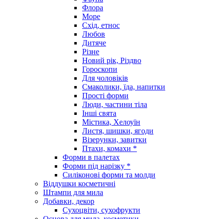
Флора
Море
Схід, етнос
Любов
Дитяче
Різне
Новий рік, Різдво
Гороскопи
Для чоловіків
Смаколики, їда, напитки
Прості форми
Люди, частини тіла
Інші свята
Містика, Хелоуїн
Листя, шишки, ягоди
Візерунки, завитки
Птахи, комахи *
Форми в палетах
Форми під нарізку *
Силіконові форми та молди
Віддушки косметичні
Штампи для мила
Добавки, декор
Сухоцвіти, сухофрукти
Основа для мила, косметики