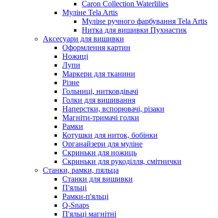
Caron Collection Waterlilies
Муліне Tela Artis
Муліне ручного фарбування Tela Artis
Нитка для вишивки Пухнастик
Аксесуари для вишивки
Оформлення картин
Ножиці
Лупи
Маркери для тканини
Різне
Гольниці, нитковдівачі
Голки для вишивання
Наперстки, вспорювачі, різаки
Магніти-тримачі голки
Рамки
Котушки для ниток, бобінки
Органайзери для муліне
Скриньки для ножиць
Скриньки для рукоділля, смітнички
Станки, рамки, пяльца
Станки для вишивки
П'яльці
Рамки-п'яльці
Q-Snaps
П'яльці магнітні