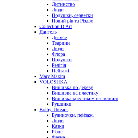
Дитинство
Люди
Подушки, серветки
Новий рік та Різдво
Collection D'Art
Дантель
Дитяче
Тварини
Люди
Флора
Подушки
Релігія
Пейзажі
Mary Maxim
VOLOSHKA
Вишивка по дереву
Вишивка на пластику
Вишивка хрестиком на тканині
Рушники
Bothy Threads
Будиночки, пейзажі
Люди
Казки
Різне
Фауна