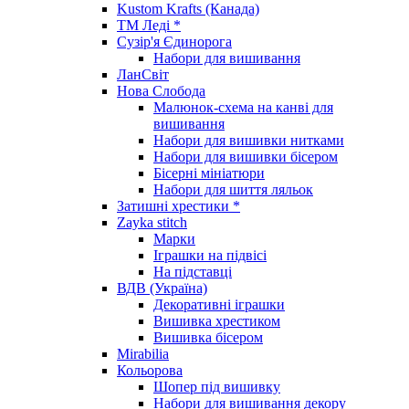
Kustom Krafts (Канада)
ТМ Леді *
Сузір'я Єдинорога
Набори для вишивання
ЛанСвіт
Нова Слобода
Малюнок-схема на канві для
вишивання
Набори для вишивки нитками
Набори для вишивки бісером
Бісерні мініатюри
Набори для шиття ляльок
Затишні хрестики *
Zayka stitch
Марки
Іграшки на підвісі
На підставці
ВДВ (Україна)
Декоративні іграшки
Вишивка хрестиком
Вишивка бісером
Mirabilia
Кольорова
Шопер під вишивку
Набори для вишивання декору