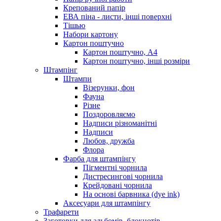
Крепований папір
ЕВА піна - листи, інші поверхні
Тішью
Набори картону
Картон поштучно
Картон поштучно, А4
Картон поштучно, інші розміри
Штампінг
Штампи
Візерунки, фон
Фауна
Різне
Поздоровляємо
Надписи різноманітні
Надписи
Любов, дружба
Флора
Фарба для штампінгу
Пігментні чорнила
Дистресингові чорнила
Крейдовані чорнила
На основі барвника (dye ink)
Аксесуари для штампінгу
Трафарети
Заготовки для альбомів, блокнотів