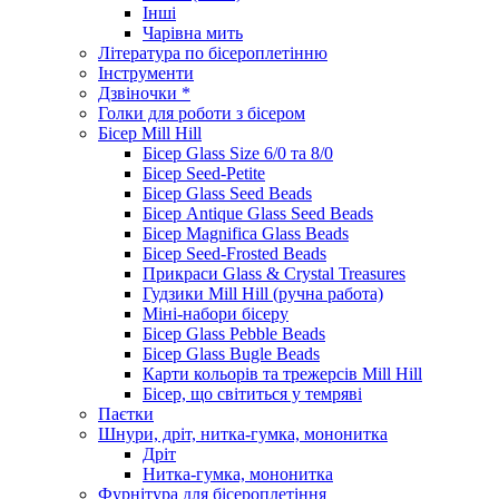
Інші
Чарівна мить
Література по бісероплетінню
Інструменти
Дзвіночки *
Голки для роботи з бісером
Бісер Mill Hill
Бісер Glass Size 6/0 та 8/0
Бісер Seed-Petite
Бісер Glass Seed Beads
Бісер Antique Glass Seed Beads
Бісер Magnifica Glass Beads
Бісер Seed-Frosted Beads
Прикраси Glass & Crystal Treasures
Гудзики Mill Hill (ручна работа)
Міні-набори бісеру
Бісер Glass Pebble Beads
Бісер Glass Bugle Beads
Карти кольорів та трежерсів Mill Hill
Бісер, що світиться у темряві
Паєтки
Шнури, дріт, нитка-гумка, мононитка
Дріт
Нитка-гумка, мононитка
Фурнітура для бісероплетіння