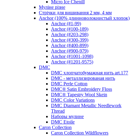
Micro Ice Chenill
Муліне різне
Стрічки для вишивання 2 мм, 4 мм
Anchor (100% длинноволокнистый хлопок)
Anchor (#1-99)
Anchor (#100-189)
Anchor (#203-298)
Anchor (#300-399)
Anchor (#400-899)
Anchor (#900-979)
Anchor (#1001-1098)
Anchor (#1201-9575)
DMC
DMC хлопчатобумажная нить art.177
DMC - металлизированая нить
DMC Perle Cotton
DMC® Satin Embroidery Floss
DMC® Tapestry Wool Skein
DMC Color Variations
DMC Diamant Metallic Needlework
Thread
Наборы мулине
DMC Etoile
Caron Collection
Caron Collection Wildflowers