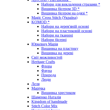
Набори для викладення стразами *
Вишивка бісером 3D *
Вишивка бісером на одязі *
Magic Cross Stitch (Україна)
KOMOD *
Набори на дерев'яній основі
Набори на пластиковій основі
Набори на тканині
Набори бісерні
Юркевич Марія
Вишивка на пластику
Вишивка на дереві
Світ можливостей
Heritage Crafts
Флора
Фауна
Природа
Люди
Леля
Марічка
Вишивка хрестиком
Шаменко Наталія
Kingdom of handmade
Stitch Color Mix