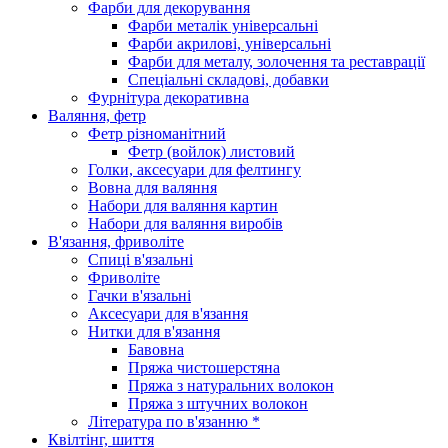
Фарби для декорування
Фарби металік універсальні
Фарби акрилові, універсальні
Фарби для металу, золочення та реставрації
Спеціальні складові, добавки
Фурнітура декоративна
Валяння, фетр
Фетр різноманітний
Фетр (войлок) листовий
Голки, аксесуари для фелтингу
Вовна для валяння
Набори для валяння картин
Набори для валяння виробів
В'язання, фриволіте
Спиці в'язальні
Фриволіте
Гачки в'язальні
Аксесуари для в'язання
Нитки для в'язання
Бавовна
Пряжа чистошерстяна
Пряжа з натуральних волокон
Пряжа з штучних волокон
Література по в'язанню *
Квілтінг, шиття