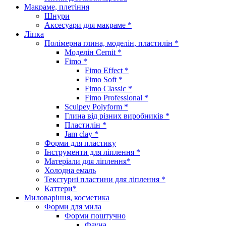
Макраме, плетіння
Шнури
Аксесуари для макраме *
Ліпка
Полімерна глина, моделін, пластилін *
Моделін Cernit *
Fimo *
Fimo Effect *
Fimo Soft *
Fimo Classic *
Fimo Professional *
Sculpey Polyform *
Глина від різних виробників *
Пластилін *
Jam clay *
Форми для пластику
Інструменти для ліплення *
Матеріали для ліплення*
Холодна емаль
Текстурні пластини для ліплення *
Каттери*
Миловаріння, косметика
Форми для мила
Форми поштучно
Фауна