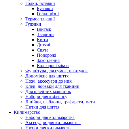
Голки, булавки
Булавки
Голки різні
Термоаплікації
Гудзики
Вінтаж
Тварини
Квіти
Дитячі
Свята
Подорожі
Захоплення
Кольорові мікси
Фурнітура для сумок, шкатулок
Допоміжне для шиття
Ножі, аксесуари до них
Клей, добавки для тканини
Для швейних машинок
Набори для квілтінгу
Лінійки, шаблони, трафарети, мати
Нитки для шиття
Килимарство
Набори для килимарства
Аксесуари для килимарства
Нитки для килимарства