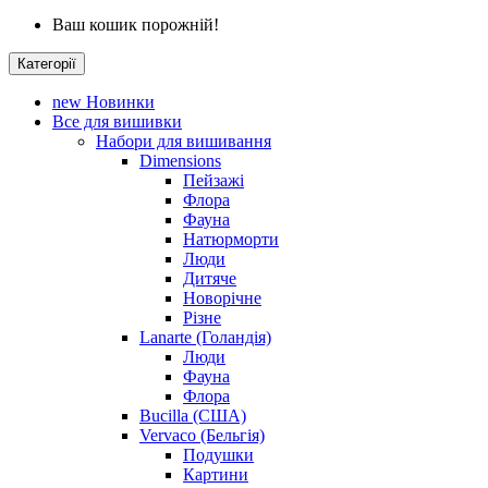
Ваш кошик порожній!
Категорії
new
Новинки
Все для вишивки
Набори для вишивання
Dimensions
Пейзажі
Флора
Фауна
Натюрморти
Люди
Дитяче
Новорічне
Різне
Lanarte (Голандія)
Люди
Фауна
Флора
Bucilla (США)
Vervaco (Бельгія)
Подушки
Картини