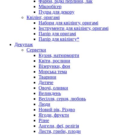
Фарби, рідкі перлини, лак
Мікробісер
Пудра для декору
Квілінг, оригамі
Набори для квілінгу, оригамі
Інструменти для квілінгу, оригамі
Папір для оригамі
Папір для квілінгу*
Декупаж
Серветки
Кухня, натюрморти
Квіти, рослини
Візерунки, фон
Морська тема
Тварини
Дитяче
Овочі, оливки
Великдень
Весілля, серця, любовь
Люди
Новий рік, Різдво
Ягоди, фрукти
Різне
Ангели, феї, релігія
Листя, гриби, плоди