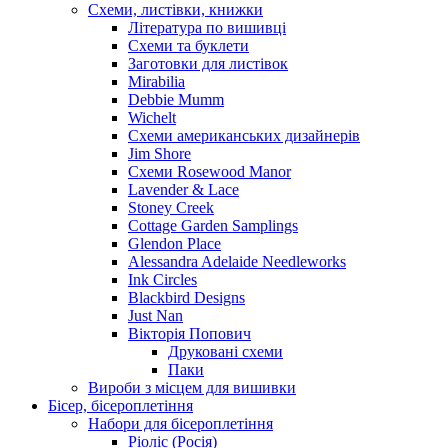
Схеми, листівки, книжки
Література по вишивці
Схеми та буклети
Заготовки для листівок
Mirabilia
Debbie Mumm
Wichelt
Схеми американських дизайнерів
Jim Shore
Cхеми Rosewood Manor
Lavender & Lace
Stoney Creek
Cottage Garden Samplings
Glendon Place
Alessandra Adelaide Needleworks
Ink Circles
Blackbird Designs
Just Nan
Вікторія Попович
Друковані схеми
Паки
Вироби з місцем для вишивки
Бісер, бісероплетіння
Набори для бісероплетіння
Ріоліс (Росія)