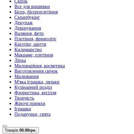
Скрізь
Все для вишивки
Бісер, бісероплетіння
Скрапбукінг
Декупаж
Декорування
Валяння, фетр
Плетіння, фриволіте
Квілтінг, шиття
Килимарство
Макраме, плетіння
Ліпка
Миловаріння, косметика
Виготовлення свічок
Малювання
М'яка іграшка, ляльки
Кулінарний розділ
Флористика, весілля
Творчість
Жіночі примхи
Іграшки
Подарунки, свята
Товарів
0
0.00грн.