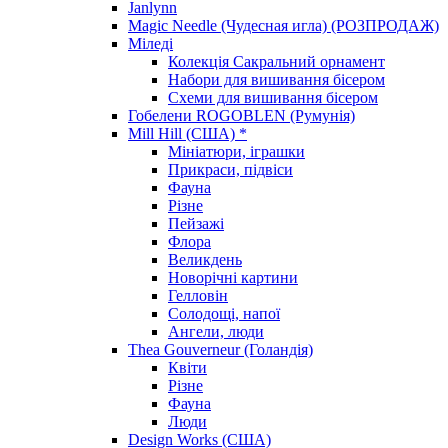
Janlynn
Magic Needle (Чудесная игла) (РОЗПРОДАЖ)
Міледі
Колекція Сакральний орнамент
Набори для вишивання бісером
Схеми для вишивання бісером
Гобелени ROGOBLEN (Румунія)
Mill Hill (США) *
Мініатюри, іграшки
Прикраси, підвіси
Фауна
Різне
Пейзажі
Флора
Великдень
Новорічні картини
Гелловін
Солодощі, напої
Ангели, люди
Thea Gouverneur (Голандія)
Квіти
Різне
Фауна
Люди
Design Works (США)