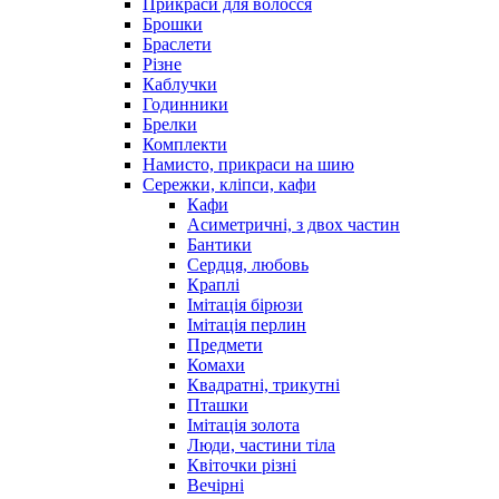
Прикраси для волосся
Брошки
Браслети
Різне
Каблучки
Годинники
Брелки
Комплекти
Намисто, прикраси на шию
Сережки, кліпси, кафи
Кафи
Асиметричні, з двох частин
Бантики
Сердця, любовь
Краплі
Імітація бірюзи
Імітація перлин
Предмети
Комахи
Квадратні, трикутні
Пташки
Імітація золота
Люди, частини тіла
Квіточки різні
Вечірні