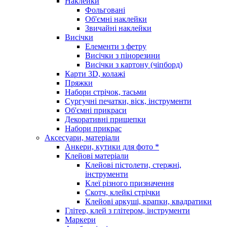
Наклейки
Фольговані
Об'ємні наклейки
Звичайні наклейки
Висічки
Елементи з фетру
Висічки з пінорезини
Висічки з картону (чіпборд)
Карти 3D, колажі
Пряжки
Набори стрічок, тасьми
Сургучні печатки, віск, інструменти
Об'ємні прикраси
Декоративні прищепки
Набори прикрас
Аксесуари, матеріали
Анкери, кутики для фото *
Клейові матеріали
Клейові пістолети, стержні,
інструменти
Клеї різного призначення
Скотч, клейкі стрічки
Клейові аркуші, крапки, квадратики
Глітер, клей з глітером, інструменти
Маркери