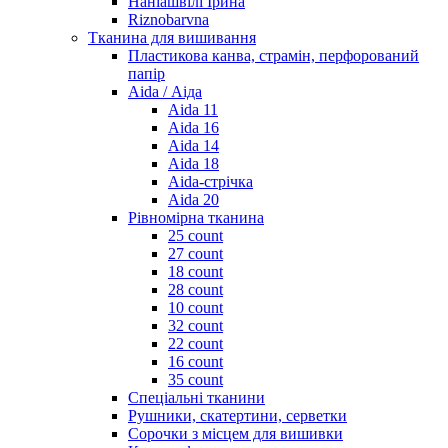
Наніашвілі Ірина
Riznobarvna
Тканина для вишивання
Пластикова канва, страмін, перфорований
папір
Aida / Аіда
Aida 11
Aida 16
Aida 14
Aida 18
Aida-стрічка
Aida 20
Рівномірна тканина
25 count
27 count
18 count
28 count
10 count
32 count
22 count
16 count
35 count
Спеціальні тканини
Рушники, скатертини, серветки
Сорочки з місцем для вишивки