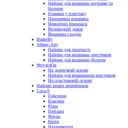
Набори для вишивки нитками та
бісером
Іграшки у пластику
Панорамна вишивка
Новорічні прикраси
Великодній декор
Вишивка гладдю
Butterfly
Абрис-Арт
Набори для творчості
Набори для вишивки хрестиком
Набори для вишивки бісером
ФрузелОк
На дерев'яній основі
Набори для вишивання хрестиком
На пластиковій основі
Набори інших виробників
Luca-S
Гобелени
Класика
Різне
Пейзажі
Фауна
Квіти
Натюрморти