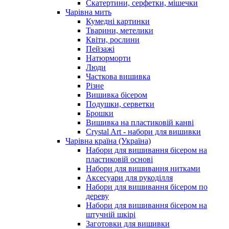
Скатертини, серфетки, мішечки
Чарiвна мить
Кумедні картинки
Тварини, метелики
Квіти, рослини
Пейзажі
Натюрморти
Люди
Часткова вишивка
Різне
Вишивка бісером
Подушки, серветки
Брошки
Вишивка на пластиковій канві
Crystal Art - набори для вишивки
Чарівна країна (Україна)
Набори для вишивання бісером на
пластиковій основі
Набори для вишивання нитками
Аксесуари для рукоділля
Набори для вишивання бісером по
дереву
Набори для вишивання бісером на
штучній шкірі
Заготовки для вишивки