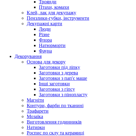
Троянди
Птахи, комахи
Клей, лак для декупажу
Пензлики-губки, інструменти
Декупажні карти
Люди
Різне
Флора
Натюрморти
Фауна
Декорування
Основа для декору
Заготовки під ліпку
Заготовки з дерева
Заготовки з пап'є маше
Інші заготовки
Заготовки з гіпсу
Заготовки з пінопласту
Магніти
Контури, фарби по тканині
Трафарети
Мозаїка
Виготовлення годинників
Натирки
Роспис по склу та керамиці