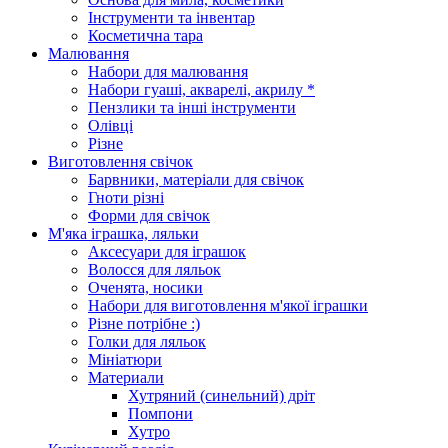
Інструменти та інвентар
Косметична тара
Малювання
Набори для малювання
Набори гуаші, акварелі, акрилу *
Пензлики та інші інструменти
Олівці
Різне
Виготовлення свічок
Барвники, матеріали для свічок
Гноти різні
Форми для свічок
М'яка іграшка, ляльки
Аксесуари для іграшок
Волосся для ляльок
Оченята, носики
Набори для виготовлення м'якої іграшки
Різне потрібне :)
Голки для ляльок
Мініатюри
Материали
Хутряний (синельний) дріт
Помпони
Хутро