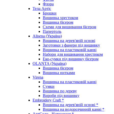
Флора
Тела Артіс
Брошки
Вишивка хрестиком
Вишивка бісером
Схеми для вишивання бісером
Папертоль
Alisena (Україна)
Вишивка на дерев'яній основі
Заготовки з фанери під вишивку
Вишивка на пластиковій канві
Набори для вишивання хрестиком
Еко-сумки під вишивку бісером
OLANTA (Україна)
Вишивка бісером
Вишивка нитками
Virena
Вишивка на пластиковій канві
Сумки
Вишивка по дереву
Вироби під вишивку
Embroidery Craft *
Вишивка на дерев'яній основі *
Вишивка на водорозчинній канві *
АртСоло - Натхнення *