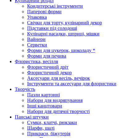
Кулінарний розділ
Кондитерські інструменти
Паперові форми
Упаковка
Свічки для торту, кулінарний декор
Підставки під солодощі
Кулінарні насадки, шприці, мішки
Вайнери
Серветки
Форми для цукерок, шоколаду *
Форми для печива
Флористика, весілля
Флористичний дріт
Флористичний декор
Аксесуари для весіль, вечірок
Інструменти та аксесуари для флористики
Творчість
Пазли картонні
Набори для видряпування
Інші канцтовари
Набори для дитячої творчості
Панські штучки
Сумки, клатчі, рюкзаки
Шарфи, шалі
Прикраси, біжутерія