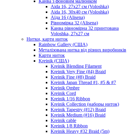
Канва з фоновим малюнком
Aida 16, 27х27 см (Voloshka)
Aida 16, 30х40 см (Voloshka)
Аїда 16 (Alisena)
Рівномірка 32 (Alisena)
Канва рівномірна 32 принтована
Voloshka, 27х27 см
Нитки, карти ниток
Rainbow Gallery (США)
Металізована нитка від різних виробників
Карти ниток
Kreinik (США)
Kreinik Blending Filament
Kreinik Very Fine (#4) Braid
Kreinik Fine (#8) Braid
Kreinik Japan Thread #1, #5 & #7
Kreinik Ombre
Kreinik Cord
Kreinik 1/16 Ribbon
Kreinik Collection (наборы ниток)
Kreinik Tapestry (#12) Braid
Kreinik Medium (#16) Braid
Kreinik cable
Kreinik 1/8 Ribbon
Kreinik Heavy #32 Braid (5m)