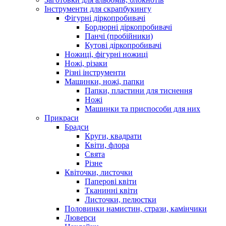
Інструменти для скрапбукингу
Фігурні діркопробивачі
Бордюрні діркопробивачі
Панчі (пробійники)
Кутові діркопробивачі
Ножиці, фігурні ножиці
Ножі, різаки
Різні інструменти
Машинки, ножі, папки
Папки, пластини для тиснення
Ножі
Машинки та приспособи для них
Прикраси
Брадси
Круги, квадрати
Квіти, флора
Свята
Різне
Квіточки, листочки
Паперові квіти
Тканинні квіти
Листочки, пелюстки
Половинки намистин, стрази, камінчики
Люверси