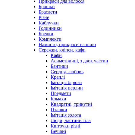
Прикраси для волосся
Брошки
Браслети
Різне
Каблучки
Годинники
Брелки
Комплекти
Намисто, прикраси на шию
Сережки, кліпси, кафи
Кафи
Асиметричні, з двох частин
Бантики
Сердця, любовь
Краплі
Імітація бірюзи
Імітація перлин
Предмети
Комахи
Квадратні, трикутні
Пташки
Імітація золота
Люди, частини тіла
Квіточки різні
Вечірні