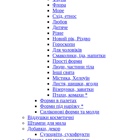
Флора
Море
Схід, етнос
Любов
Дитяче
Різне
Новий рік, Різдво
Гороскопи
Для чоловіків
Смаколики, їда, напитки
Прості форми
Люди, частини тіла
Інші свята
Містика, Хелоуїн
Листя, шишки, ягоди
Візерунки, завитки
Птахи, комахи *
Форми в палетах
Форми під нарізку *
Силіконові форми та молди
Віддушки косметичні
Штампи для мила
Добавки, декор
Сухоцвіти, сухофрукти
Основа для мила, косметики