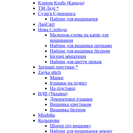
Kustom Krafts (Канада)
ТМ Леді *
Сузір'я Єдинорога
Набори для вишивання
ЛанСвіт
Нова Слобода
Малюнок-схема на канві для
вишивання
Набори для вишивки нитками
Набори для вишивки бісером
Бісерні мініатюри
Набори для шиття ляльок
Затишні хрестики *
Zayka stitch
Марки
Іграшки на підвісі
На підставці
ВДВ (Україна)
Декоративні іграшки
Вишивка хрестиком
Вишивка бісером
Mirabilia
Кольорова
Шопер під вишивку
Набори для вишивання декору