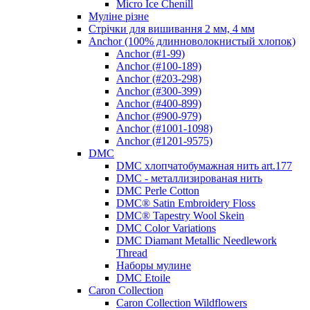
Micro Ice Chenill
Муліне різне
Стрічки для вишивання 2 мм, 4 мм
Anchor (100% длинноволокнистый хлопок)
Anchor (#1-99)
Anchor (#100-189)
Anchor (#203-298)
Anchor (#300-399)
Anchor (#400-899)
Anchor (#900-979)
Anchor (#1001-1098)
Anchor (#1201-9575)
DMC
DMC хлопчатобумажная нить art.177
DMC - металлизированая нить
DMC Perle Cotton
DMC® Satin Embroidery Floss
DMC® Tapestry Wool Skein
DMC Color Variations
DMC Diamant Metallic Needlework
Thread
Наборы мулине
DMC Etoile
Caron Collection
Caron Collection Wildflowers