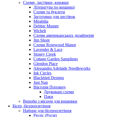
Схеми, листівки, книжки
Література по вишивці
Схеми та буклети
Заготовки для листівок
Mirabilia
Debbie Mumm
Wichelt
Схеми американських дизайнерів
Jim Shore
Cхеми Rosewood Manor
Lavender & Lace
Stoney Creek
Cottage Garden Samplings
Glendon Place
Alessandra Adelaide Needleworks
Ink Circles
Blackbird Designs
Just Nan
Вікторія Попович
Друковані схеми
Паки
Вироби з місцем для вишивки
Бісер, бісероплетіння
Набори для бісероплетіння
Ріоліс (Росія)