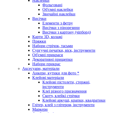
Наклейки
Фольговані
Об'ємні наклейки
Звичайні наклейки
Висічки
Елементи з фетру
Висічки з пінорезини
Висічки з картону (чіпборд)
Карти 3D, колажі
Пряжки
Набори стрічок, тасьми
Сургучні печатки, віск, інструменти
Об'ємні прикраси
Декоративні прищепки
Набори прикрас
Аксесуари, матеріали
Анкери, кутики для фото *
Клейові матеріали
Клейові пістолети, стержні,
інструменти
Клеї різного призначення
Скотч, клейкі стрічки
Клейові аркуші, крапки, квадратики
Глітер, клей з глітером, інструменти
Маркери