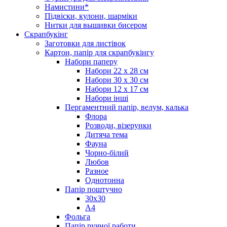
Намистини*
Підвіски, кулони, шарміки
Нитки для вышивки бисером
Скрапбукінг
Заготовки для листівок
Картон, папір для скрапбукінгу
Набори паперу
Набори 22 х 28 см
Набори 30 х 30 см
Набори 12 х 17 см
Набори інші
Пергаментний папір, велум, калька
Флора
Розводи, візерунки
Дитяча тема
Фауна
Чорно-білий
Любов
Разное
Однотонна
Папір поштучно
30х30
А4
Фольга
Папір ручної работи