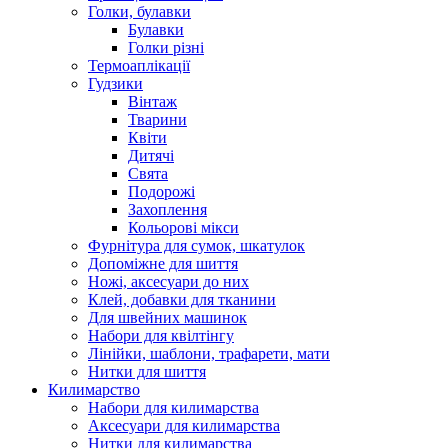
Голки, булавки
Булавки
Голки різні
Термоаплікації
Гудзики
Вінтаж
Тварини
Квіти
Дитячі
Свята
Подорожі
Захоплення
Кольорові мікси
Фурнітура для сумок, шкатулок
Допоміжне для шиття
Ножі, аксесуари до них
Клей, добавки для тканини
Для швейних машинок
Набори для квілтінгу
Лінійки, шаблони, трафарети, мати
Нитки для шиття
Килимарство
Набори для килимарства
Аксесуари для килимарства
Нитки для килимарства