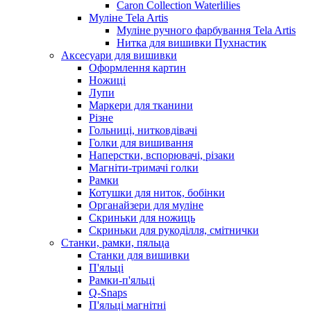
Caron Collection Waterlilies
Муліне Tela Artis
Муліне ручного фарбування Tela Artis
Нитка для вишивки Пухнастик
Аксесуари для вишивки
Оформлення картин
Ножиці
Лупи
Маркери для тканини
Різне
Гольниці, нитковдівачі
Голки для вишивання
Наперстки, вспорювачі, різаки
Магніти-тримачі голки
Рамки
Котушки для ниток, бобінки
Органайзери для муліне
Скриньки для ножиць
Скриньки для рукоділля, смітнички
Станки, рамки, пяльца
Станки для вишивки
П'яльці
Рамки-п'яльці
Q-Snaps
П'яльці магнітні