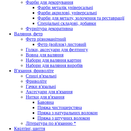
Фарби для декорування
Фарби металік універсальні
Фарби акрилові, універсальні
Фарби для металу, золочення та реставрації
Спеціальні складові, добавки
Фурнітура декоративна
Валяння, фетр
Фетр різноманітний
Фетр (войлок) листовий
Голки, аксесуари для фелтингу
Вовна для валяння
Набори для валяння картин
Набори для валяння виробів
В'язання, фриволіте
Спиці в'язальні
Фриволіте
Гачки в'язальні
Аксесуари для в'язання
Нитки для в'язання
Бавовна
Пряжа чистошерстяна
Пряжа з натуральних волокон
Пряжа з штучних волокон
Література по в'язанню *
Квілтінг, шиття