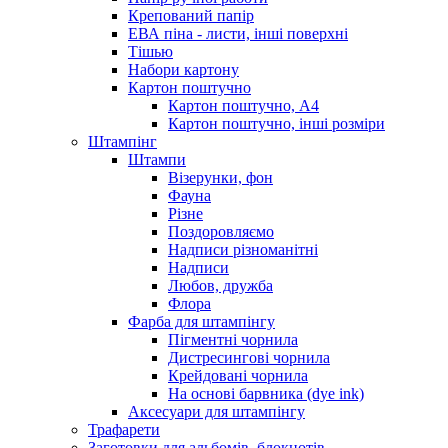
Крепований папір
ЕВА піна - листи, інші поверхні
Тішью
Набори картону
Картон поштучно
Картон поштучно, А4
Картон поштучно, інші розміри
Штампінг
Штампи
Візерунки, фон
Фауна
Різне
Поздоровляємо
Надписи різноманітні
Надписи
Любов, дружба
Флора
Фарба для штампінгу
Пігментні чорнила
Дистресингові чорнила
Крейдовані чорнила
На основі барвника (dye ink)
Аксесуари для штампінгу
Трафарети
Заготовки для альбомів, блокнотів