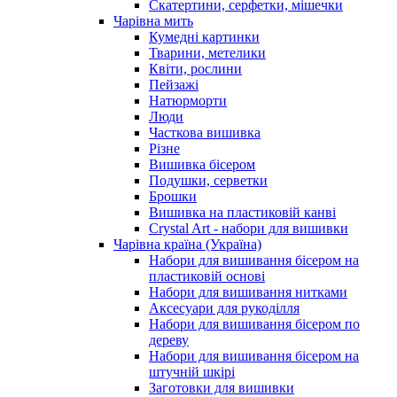
Скатертини, серфетки, мішечки
Чарiвна мить
Кумедні картинки
Тварини, метелики
Квіти, рослини
Пейзажі
Натюрморти
Люди
Часткова вишивка
Різне
Вишивка бісером
Подушки, серветки
Брошки
Вишивка на пластиковій канві
Crystal Art - набори для вишивки
Чарівна країна (Україна)
Набори для вишивання бісером на
пластиковій основі
Набори для вишивання нитками
Аксесуари для рукоділля
Набори для вишивання бісером по
дереву
Набори для вишивання бісером на
штучній шкірі
Заготовки для вишивки