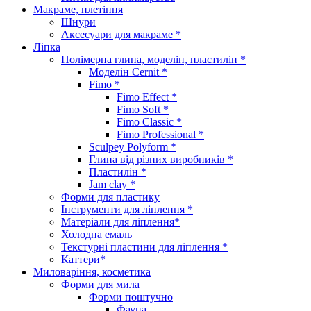
Макраме, плетіння
Шнури
Аксесуари для макраме *
Ліпка
Полімерна глина, моделін, пластилін *
Моделін Cernit *
Fimo *
Fimo Effect *
Fimo Soft *
Fimo Classic *
Fimo Professional *
Sculpey Polyform *
Глина від різних виробників *
Пластилін *
Jam clay *
Форми для пластику
Інструменти для ліплення *
Матеріали для ліплення*
Холодна емаль
Текстурні пластини для ліплення *
Каттери*
Миловаріння, косметика
Форми для мила
Форми поштучно
Фауна