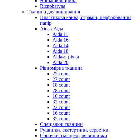
Наніашвілі Ірина
Riznobarvna
Тканина для вишивання
Пластикова канва, страмін, перфорований
папір
Aida / Аіда
Aida 11
Aida 16
Aida 14
Aida 18
Aida-стрічка
Aida 20
Рівномірна тканина
25 count
27 count
18 count
28 count
10 count
32 count
22 count
16 count
35 count
Спеціальні тканини
Рушники, скатертини, серветки
Сорочки з місцем для вишивки