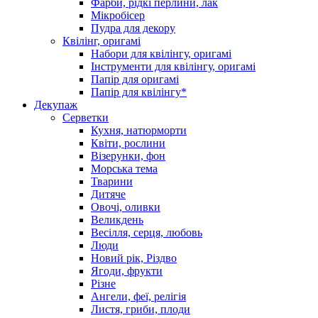
Фарби, рідкі перлини, лак
Мікробісер
Пудра для декору
Квілінг, оригамі
Набори для квілінгу, оригамі
Інструменти для квілінгу, оригамі
Папір для оригамі
Папір для квілінгу*
Декупаж
Серветки
Кухня, натюрморти
Квіти, рослини
Візерунки, фон
Морська тема
Тварини
Дитяче
Овочі, оливки
Великдень
Весілля, серця, любовь
Люди
Новий рік, Різдво
Ягоди, фрукти
Різне
Ангели, феї, релігія
Листя, гриби, плоди