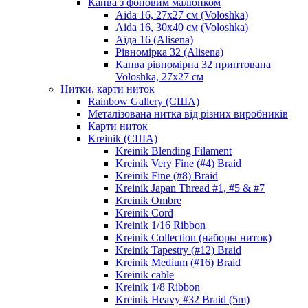
Канва з фоновим малюнком
Aida 16, 27х27 см (Voloshka)
Aida 16, 30х40 см (Voloshka)
Аїда 16 (Alisena)
Рівномірка 32 (Alisena)
Канва рівномірна 32 принтована
Voloshka, 27х27 см
Нитки, карти ниток
Rainbow Gallery (США)
Металізована нитка від різних виробників
Карти ниток
Kreinik (США)
Kreinik Blending Filament
Kreinik Very Fine (#4) Braid
Kreinik Fine (#8) Braid
Kreinik Japan Thread #1, #5 & #7
Kreinik Ombre
Kreinik Cord
Kreinik 1/16 Ribbon
Kreinik Collection (наборы ниток)
Kreinik Tapestry (#12) Braid
Kreinik Medium (#16) Braid
Kreinik cable
Kreinik 1/8 Ribbon
Kreinik Heavy #32 Braid (5m)