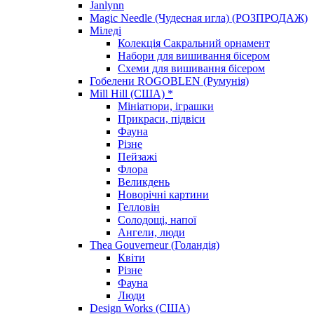
Janlynn
Magic Needle (Чудесная игла) (РОЗПРОДАЖ)
Міледі
Колекція Сакральний орнамент
Набори для вишивання бісером
Схеми для вишивання бісером
Гобелени ROGOBLEN (Румунія)
Mill Hill (США) *
Мініатюри, іграшки
Прикраси, підвіси
Фауна
Різне
Пейзажі
Флора
Великдень
Новорічні картини
Гелловін
Солодощі, напої
Ангели, люди
Thea Gouverneur (Голандія)
Квіти
Різне
Фауна
Люди
Design Works (США)