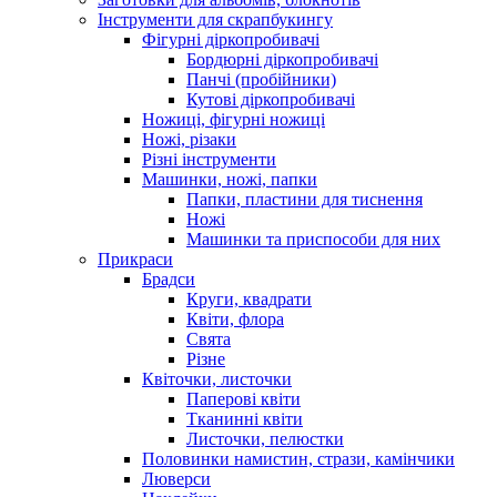
Інструменти для скрапбукингу
Фігурні діркопробивачі
Бордюрні діркопробивачі
Панчі (пробійники)
Кутові діркопробивачі
Ножиці, фігурні ножиці
Ножі, різаки
Різні інструменти
Машинки, ножі, папки
Папки, пластини для тиснення
Ножі
Машинки та приспособи для них
Прикраси
Брадси
Круги, квадрати
Квіти, флора
Свята
Різне
Квіточки, листочки
Паперові квіти
Тканинні квіти
Листочки, пелюстки
Половинки намистин, стрази, камінчики
Люверси