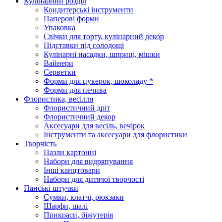
Кулінарний розділ
Кондитерські інструменти
Паперові форми
Упаковка
Свічки для торту, кулінарний декор
Підставки під солодощі
Кулінарні насадки, шприці, мішки
Вайнери
Серветки
Форми для цукерок, шоколаду *
Форми для печива
Флористика, весілля
Флористичний дріт
Флористичний декор
Аксесуари для весіль, вечірок
Інструменти та аксесуари для флористики
Творчість
Пазли картонні
Набори для видряпування
Інші канцтовари
Набори для дитячої творчості
Панські штучки
Сумки, клатчі, рюкзаки
Шарфи, шалі
Прикраси, біжутерія