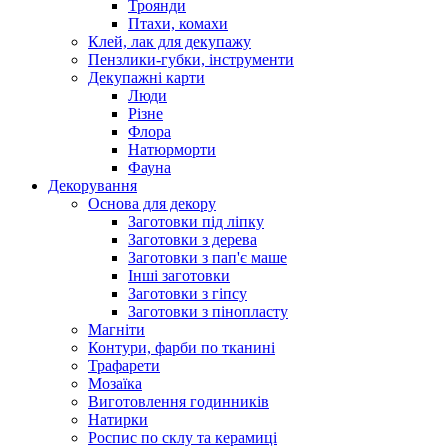
Троянди
Птахи, комахи
Клей, лак для декупажу
Пензлики-губки, інструменти
Декупажні карти
Люди
Різне
Флора
Натюрморти
Фауна
Декорування
Основа для декору
Заготовки під ліпку
Заготовки з дерева
Заготовки з пап'є маше
Інші заготовки
Заготовки з гіпсу
Заготовки з пінопласту
Магніти
Контури, фарби по тканині
Трафарети
Мозаїка
Виготовлення годинників
Натирки
Роспис по склу та керамиці