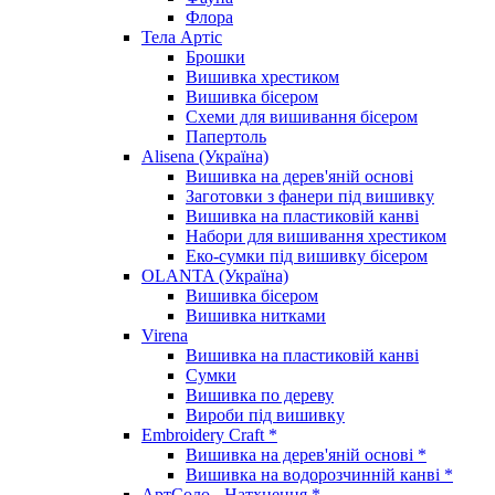
Флора
Тела Артіс
Брошки
Вишивка хрестиком
Вишивка бісером
Схеми для вишивання бісером
Папертоль
Alisena (Україна)
Вишивка на дерев'яній основі
Заготовки з фанери під вишивку
Вишивка на пластиковій канві
Набори для вишивання хрестиком
Еко-сумки під вишивку бісером
OLANTA (Україна)
Вишивка бісером
Вишивка нитками
Virena
Вишивка на пластиковій канві
Сумки
Вишивка по дереву
Вироби під вишивку
Embroidery Craft *
Вишивка на дерев'яній основі *
Вишивка на водорозчинній канві *
АртСоло - Натхнення *