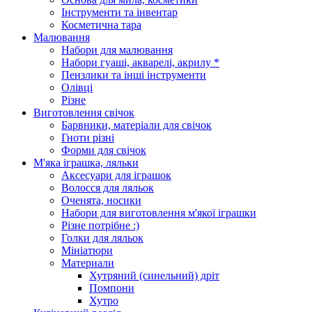
Інструменти та інвентар
Косметична тара
Малювання
Набори для малювання
Набори гуаші, акварелі, акрилу *
Пензлики та інші інструменти
Олівці
Різне
Виготовлення свічок
Барвники, матеріали для свічок
Гноти різні
Форми для свічок
М'яка іграшка, ляльки
Аксесуари для іграшок
Волосся для ляльок
Оченята, носики
Набори для виготовлення м'якої іграшки
Різне потрібне :)
Голки для ляльок
Мініатюри
Материали
Хутряний (синельний) дріт
Помпони
Хутро