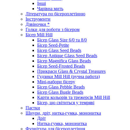
Інші
Чарівна мить
Література по бісероплетінню
Інструменти
Дзвіночки *
Голки для роботи з бісером
Бісер Mill Hill
Бісер Glass Size 6/0 та 8/0
Бісер Seed-Petite
Бісер Glass Seed Beads
Бісер Antique Glass Seed Beads
Бісер Magnifica Glass Beads
Бісер Seed-Frosted Beads
Прикраси Glass & Crystal Treasures
Гудзики Mill Hill (ручна работа)
Міні-набори бісеру
Бісер Glass Pebble Beads
Бісер Glass Bugle Beads
Карти кольорів та трежерсів Mill Hill
Бісер, що світиться у темряві
Паєтки
Шнури, дріт, нитка-гумка, мононитка
Дріт
Нитка-гумка, мононитка
Фурнітура для бісероплетіння