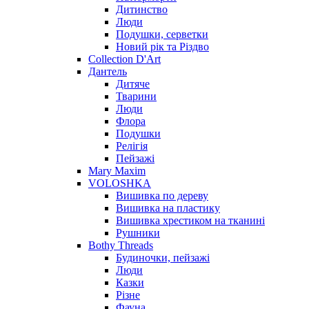
Дитинство
Люди
Подушки, серветки
Новий рік та Різдво
Collection D'Art
Дантель
Дитяче
Тварини
Люди
Флора
Подушки
Релігія
Пейзажі
Mary Maxim
VOLOSHKA
Вишивка по дереву
Вишивка на пластику
Вишивка хрестиком на тканині
Рушники
Bothy Threads
Будиночки, пейзажі
Люди
Казки
Різне
Фауна