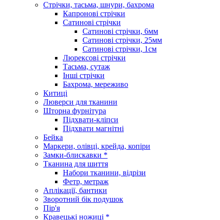
Стрічки, тасьма, шнури, бахрома
Капронові стрічки
Сатинові стрічки
Сатинові стрічки, 6мм
Сатинові стрічки, 25мм
Сатинові стрічки, 1см
Люрексові стрічки
Тасьма, сутаж
Інші стрічки
Бахрома, мереживо
Китиці
Люверси для тканини
Шторна фурнітура
Підхвати-кліпси
Підхвати магнітні
Бейка
Маркери, олівці, крейда, копіри
Замки-блискавки *
Тканина для шиття
Набори тканини, відрізи
Фетр, метраж
Аплікації, бантики
Зворотний бік подушок
Пір'я
Кравецькі ножиці *