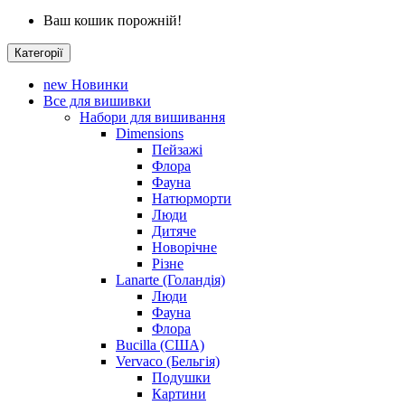
Ваш кошик порожній!
Категорії
new
Новинки
Все для вишивки
Набори для вишивання
Dimensions
Пейзажі
Флора
Фауна
Натюрморти
Люди
Дитяче
Новорічне
Різне
Lanarte (Голандія)
Люди
Фауна
Флора
Bucilla (США)
Vervaco (Бельгія)
Подушки
Картини