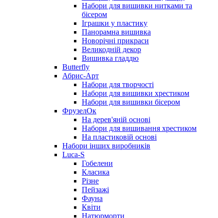
Набори для вишивки нитками та
бісером
Іграшки у пластику
Панорамна вишивка
Новорічні прикраси
Великодній декор
Вишивка гладдю
Butterfly
Абрис-Арт
Набори для творчості
Набори для вишивки хрестиком
Набори для вишивки бісером
ФрузелОк
На дерев'яній основі
Набори для вишивання хрестиком
На пластиковій основі
Набори інших виробників
Luca-S
Гобелени
Класика
Різне
Пейзажі
Фауна
Квіти
Натюрморти