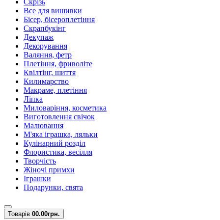
Скрізь
Все для вишивки
Бісер, бісероплетіння
Скрапбукінг
Декупаж
Декорування
Валяння, фетр
Плетіння, фриволіте
Квілтінг, шиття
Килимарство
Макраме, плетіння
Ліпка
Миловаріння, косметика
Виготовлення свічок
Малювання
М'яка іграшка, ляльки
Кулінарний розділ
Флористика, весілля
Творчість
Жіночі примхи
Іграшки
Подарунки, свята
Товарів
0
0.00грн.