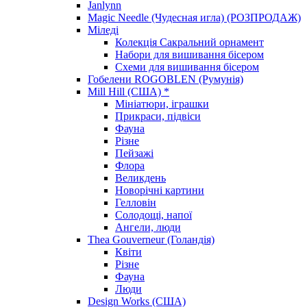
Janlynn
Magic Needle (Чудесная игла) (РОЗПРОДАЖ)
Міледі
Колекція Сакральний орнамент
Набори для вишивання бісером
Схеми для вишивання бісером
Гобелени ROGOBLEN (Румунія)
Mill Hill (США) *
Мініатюри, іграшки
Прикраси, підвіси
Фауна
Різне
Пейзажі
Флора
Великдень
Новорічні картини
Гелловін
Солодощі, напої
Ангели, люди
Thea Gouverneur (Голандія)
Квіти
Різне
Фауна
Люди
Design Works (США)