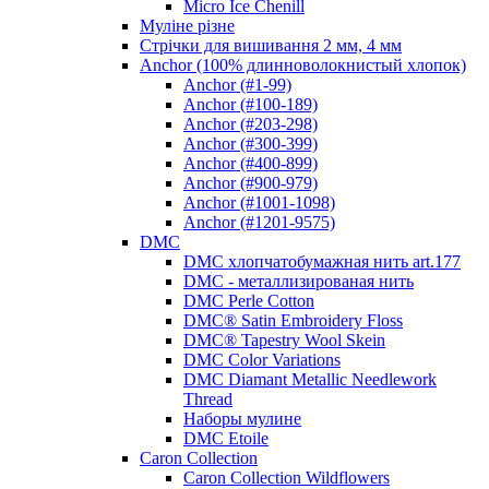
Micro Ice Chenill
Муліне різне
Стрічки для вишивання 2 мм, 4 мм
Anchor (100% длинноволокнистый хлопок)
Anchor (#1-99)
Anchor (#100-189)
Anchor (#203-298)
Anchor (#300-399)
Anchor (#400-899)
Anchor (#900-979)
Anchor (#1001-1098)
Anchor (#1201-9575)
DMC
DMC хлопчатобумажная нить art.177
DMC - металлизированая нить
DMC Perle Cotton
DMC® Satin Embroidery Floss
DMC® Tapestry Wool Skein
DMC Color Variations
DMC Diamant Metallic Needlework
Thread
Наборы мулине
DMC Etoile
Caron Collection
Caron Collection Wildflowers