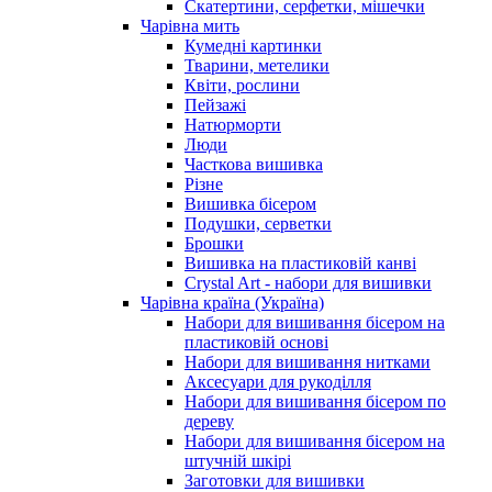
Скатертини, серфетки, мішечки
Чарiвна мить
Кумедні картинки
Тварини, метелики
Квіти, рослини
Пейзажі
Натюрморти
Люди
Часткова вишивка
Різне
Вишивка бісером
Подушки, серветки
Брошки
Вишивка на пластиковій канві
Crystal Art - набори для вишивки
Чарівна країна (Україна)
Набори для вишивання бісером на
пластиковій основі
Набори для вишивання нитками
Аксесуари для рукоділля
Набори для вишивання бісером по
дереву
Набори для вишивання бісером на
штучній шкірі
Заготовки для вишивки