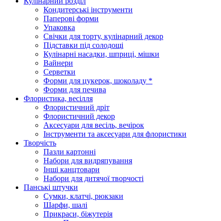
Кулінарний розділ
Кондитерські інструменти
Паперові форми
Упаковка
Свічки для торту, кулінарний декор
Підставки під солодощі
Кулінарні насадки, шприці, мішки
Вайнери
Серветки
Форми для цукерок, шоколаду *
Форми для печива
Флористика, весілля
Флористичний дріт
Флористичний декор
Аксесуари для весіль, вечірок
Інструменти та аксесуари для флористики
Творчість
Пазли картонні
Набори для видряпування
Інші канцтовари
Набори для дитячої творчості
Панські штучки
Сумки, клатчі, рюкзаки
Шарфи, шалі
Прикраси, біжутерія