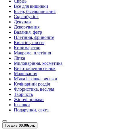
Скрізь
Все для вишивки
Бісер, бісероплетіння
Скрапбукінг
Декупаж
Декорування
Валяння, фетр
Плетіння, фриволіте
Квілтінг, шиття
Килимарство
Макраме, плетіння
Ліпка
Миловаріння, косметика
Виготовлення свічок
Малювання
М'яка іграшка, ляльки
Кулінарний розділ
Флористика, весілля
Творчість
Жіночі примхи
Іграшки
Подарунки, свята
Товарів
0
0.00грн.