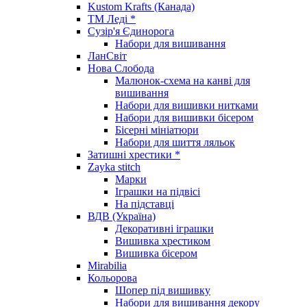
Kustom Krafts (Канада)
ТМ Леді *
Сузір'я Єдинорога
Набори для вишивання
ЛанСвіт
Нова Слобода
Малюнок-схема на канві для
вишивання
Набори для вишивки нитками
Набори для вишивки бісером
Бісерні мініатюри
Набори для шиття ляльок
Затишні хрестики *
Zayka stitch
Марки
Іграшки на підвісі
На підставці
ВДВ (Україна)
Декоративні іграшки
Вишивка хрестиком
Вишивка бісером
Mirabilia
Кольорова
Шопер під вишивку
Набори для вишивання декору