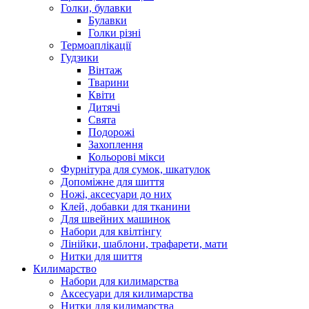
Голки, булавки
Булавки
Голки різні
Термоаплікації
Гудзики
Вінтаж
Тварини
Квіти
Дитячі
Свята
Подорожі
Захоплення
Кольорові мікси
Фурнітура для сумок, шкатулок
Допоміжне для шиття
Ножі, аксесуари до них
Клей, добавки для тканини
Для швейних машинок
Набори для квілтінгу
Лінійки, шаблони, трафарети, мати
Нитки для шиття
Килимарство
Набори для килимарства
Аксесуари для килимарства
Нитки для килимарства