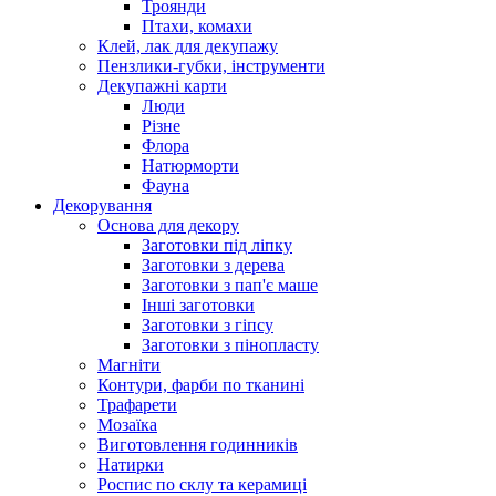
Троянди
Птахи, комахи
Клей, лак для декупажу
Пензлики-губки, інструменти
Декупажні карти
Люди
Різне
Флора
Натюрморти
Фауна
Декорування
Основа для декору
Заготовки під ліпку
Заготовки з дерева
Заготовки з пап'є маше
Інші заготовки
Заготовки з гіпсу
Заготовки з пінопласту
Магніти
Контури, фарби по тканині
Трафарети
Мозаїка
Виготовлення годинників
Натирки
Роспис по склу та керамиці