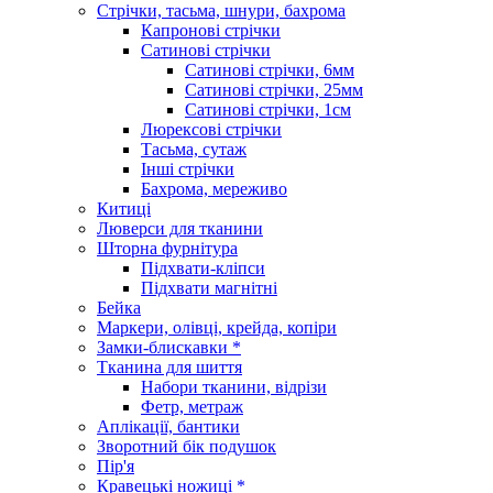
Стрічки, тасьма, шнури, бахрома
Капронові стрічки
Сатинові стрічки
Сатинові стрічки, 6мм
Сатинові стрічки, 25мм
Сатинові стрічки, 1см
Люрексові стрічки
Тасьма, сутаж
Інші стрічки
Бахрома, мереживо
Китиці
Люверси для тканини
Шторна фурнітура
Підхвати-кліпси
Підхвати магнітні
Бейка
Маркери, олівці, крейда, копіри
Замки-блискавки *
Тканина для шиття
Набори тканини, відрізи
Фетр, метраж
Аплікації, бантики
Зворотний бік подушок
Пір'я
Кравецькі ножиці *