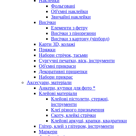
Наклейки
Фольговані
Об'ємні наклейки
Звичайні наклейки
Висічки
Елементи з фетру
Висічки з пінорезини
Висічки з картону (чіпборд)
Карти 3D, колажі
Пряжки
Набори стрічок, тасьми
Сургучні печатки, віск, інструменти
Об'ємні прикраси
Декоративні прищепки
Набори прикрас
Аксесуари, матеріали
Анкери, кутики для фото *
Клейові матеріали
Клейові пістолети, стержні,
інструменти
Клеї різного призначення
Скотч, клейкі стрічки
Клейові аркуші, крапки, квадратики
Глітер, клей з глітером, інструменти
Маркери