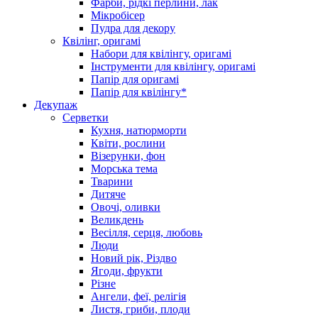
Фарби, рідкі перлини, лак
Мікробісер
Пудра для декору
Квілінг, оригамі
Набори для квілінгу, оригамі
Інструменти для квілінгу, оригамі
Папір для оригамі
Папір для квілінгу*
Декупаж
Серветки
Кухня, натюрморти
Квіти, рослини
Візерунки, фон
Морська тема
Тварини
Дитяче
Овочі, оливки
Великдень
Весілля, серця, любовь
Люди
Новий рік, Різдво
Ягоди, фрукти
Різне
Ангели, феї, релігія
Листя, гриби, плоди