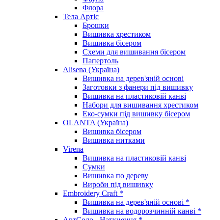
Флора
Тела Артіс
Брошки
Вишивка хрестиком
Вишивка бісером
Схеми для вишивання бісером
Папертоль
Alisena (Україна)
Вишивка на дерев'яній основі
Заготовки з фанери під вишивку
Вишивка на пластиковій канві
Набори для вишивання хрестиком
Еко-сумки під вишивку бісером
OLANTA (Україна)
Вишивка бісером
Вишивка нитками
Virena
Вишивка на пластиковій канві
Сумки
Вишивка по дереву
Вироби під вишивку
Embroidery Craft *
Вишивка на дерев'яній основі *
Вишивка на водорозчинній канві *
АртСоло - Натхнення *