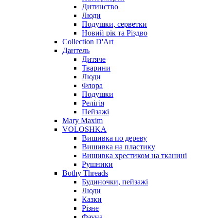
Дитинство
Люди
Подушки, серветки
Новий рік та Різдво
Collection D'Art
Дантель
Дитяче
Тварини
Люди
Флора
Подушки
Релігія
Пейзажі
Mary Maxim
VOLOSHKA
Вишивка по дереву
Вишивка на пластику
Вишивка хрестиком на тканині
Рушники
Bothy Threads
Будиночки, пейзажі
Люди
Казки
Різне
Фауна