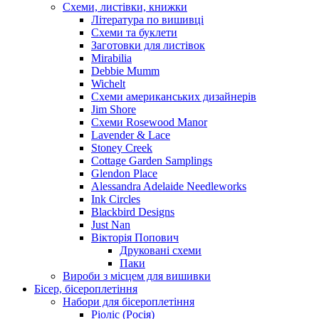
Схеми, листівки, книжки
Література по вишивці
Схеми та буклети
Заготовки для листівок
Mirabilia
Debbie Mumm
Wichelt
Схеми американських дизайнерів
Jim Shore
Cхеми Rosewood Manor
Lavender & Lace
Stoney Creek
Cottage Garden Samplings
Glendon Place
Alessandra Adelaide Needleworks
Ink Circles
Blackbird Designs
Just Nan
Вікторія Попович
Друковані схеми
Паки
Вироби з місцем для вишивки
Бісер, бісероплетіння
Набори для бісероплетіння
Ріоліс (Росія)