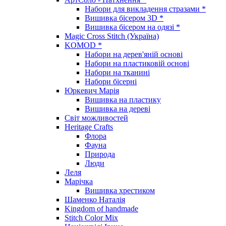
Набори для викладення стразами *
Вишивка бісером 3D *
Вишивка бісером на одязі *
Magic Cross Stitch (Україна)
KOMOD *
Набори на дерев'яній основі
Набори на пластиковій основі
Набори на тканині
Набори бісерні
Юркевич Марія
Вишивка на пластику
Вишивка на дереві
Світ можливостей
Heritage Crafts
Флора
Фауна
Природа
Люди
Леля
Марічка
Вишивка хрестиком
Шаменко Наталія
Kingdom of handmade
Stitch Color Mix