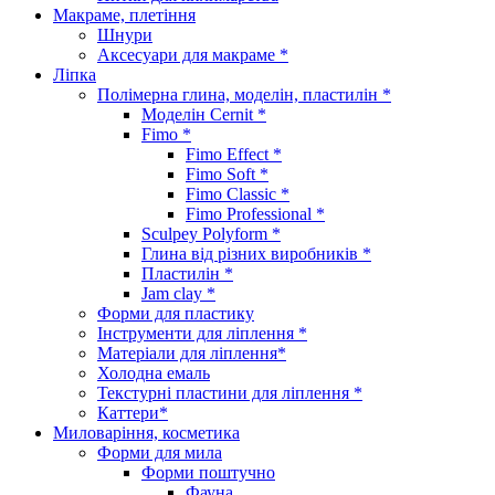
Макраме, плетіння
Шнури
Аксесуари для макраме *
Ліпка
Полімерна глина, моделін, пластилін *
Моделін Cernit *
Fimo *
Fimo Effect *
Fimo Soft *
Fimo Classic *
Fimo Professional *
Sculpey Polyform *
Глина від різних виробників *
Пластилін *
Jam clay *
Форми для пластику
Інструменти для ліплення *
Матеріали для ліплення*
Холодна емаль
Текстурні пластини для ліплення *
Каттери*
Миловаріння, косметика
Форми для мила
Форми поштучно
Фауна