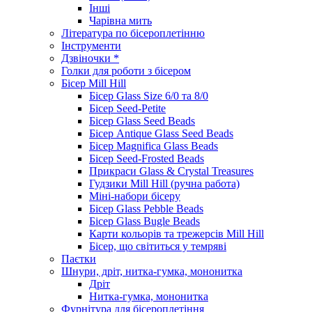
Інші
Чарівна мить
Література по бісероплетінню
Інструменти
Дзвіночки *
Голки для роботи з бісером
Бісер Mill Hill
Бісер Glass Size 6/0 та 8/0
Бісер Seed-Petite
Бісер Glass Seed Beads
Бісер Antique Glass Seed Beads
Бісер Magnifica Glass Beads
Бісер Seed-Frosted Beads
Прикраси Glass & Crystal Treasures
Гудзики Mill Hill (ручна работа)
Міні-набори бісеру
Бісер Glass Pebble Beads
Бісер Glass Bugle Beads
Карти кольорів та трежерсів Mill Hill
Бісер, що світиться у темряві
Паєтки
Шнури, дріт, нитка-гумка, мононитка
Дріт
Нитка-гумка, мононитка
Фурнітура для бісероплетіння