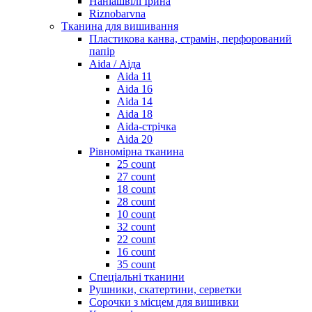
Наніашвілі Ірина
Riznobarvna
Тканина для вишивання
Пластикова канва, страмін, перфорований
папір
Aida / Аіда
Aida 11
Aida 16
Aida 14
Aida 18
Aida-стрічка
Aida 20
Рівномірна тканина
25 count
27 count
18 count
28 count
10 count
32 count
22 count
16 count
35 count
Спеціальні тканини
Рушники, скатертини, серветки
Сорочки з місцем для вишивки