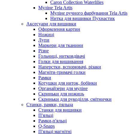
Caron Collection Waterlilies
Муліне Tela Artis
Муліне ручного фарбування Tela Artis
Нитка для вишивки Пухнастик
Аксесуари для вишивки
Оформлення картин
Ножиці
Лупи
Маркери для тканини
Різне
Гольниці, нитковдівачі
Голки для вишивання
Наперстки, вспорювачі, різаки
Магніти-тримачі голки
Рамки
Котушки для ниток, бобінки
Органайзери для муліне
Скриньки для ножиць
Скриньки для рукоділля, смітнички
Станки, рамки, пяльца
Станки для вишивки
П'яльці
Рамки-п'яльці
Q-Snaps
П'яльці магнітні