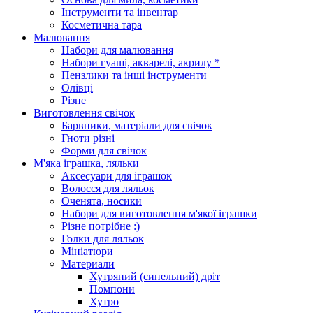
Інструменти та інвентар
Косметична тара
Малювання
Набори для малювання
Набори гуаші, акварелі, акрилу *
Пензлики та інші інструменти
Олівці
Різне
Виготовлення свічок
Барвники, матеріали для свічок
Гноти різні
Форми для свічок
М'яка іграшка, ляльки
Аксесуари для іграшок
Волосся для ляльок
Оченята, носики
Набори для виготовлення м'якої іграшки
Різне потрібне :)
Голки для ляльок
Мініатюри
Материали
Хутряний (синельний) дріт
Помпони
Хутро