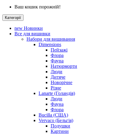
Ваш кошик порожній!
Категорії
new
Новинки
Все для вишивки
Набори для вишивання
Dimensions
Пейзажі
Флора
Фауна
Натюрморти
Люди
Дитяче
Новорічне
Різне
Lanarte (Голандія)
Люди
Фауна
Флора
Bucilla (США)
Vervaco (Бельгія)
Подушки
Картини