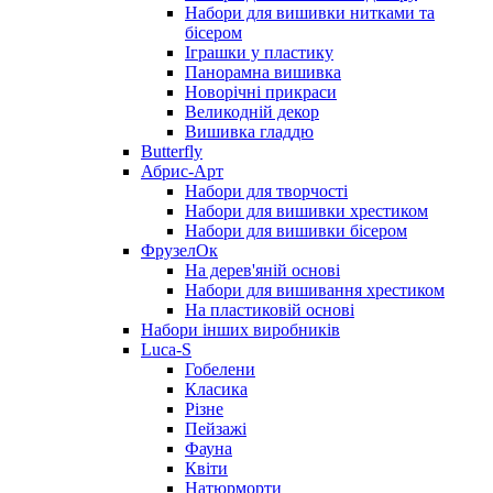
Набори для вишивки нитками та
бісером
Іграшки у пластику
Панорамна вишивка
Новорічні прикраси
Великодній декор
Вишивка гладдю
Butterfly
Абрис-Арт
Набори для творчості
Набори для вишивки хрестиком
Набори для вишивки бісером
ФрузелОк
На дерев'яній основі
Набори для вишивання хрестиком
На пластиковій основі
Набори інших виробників
Luca-S
Гобелени
Класика
Різне
Пейзажі
Фауна
Квіти
Натюрморти