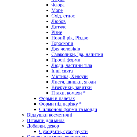
Флора
Море
Схід, етнос
Любов
Дитяче
Різне
Новий рік, Різдво
Гороскопи
Для чоловіків
Смаколики, їда, напитки
Прості форми
Люди, частини тіла
Інші свята
Містика, Хелоуїн
Листя, шишки, ягоди
Візерунки, завитки
Птахи, комахи *
Форми в палетах
Форми під нарізку *
Силіконові форми та молди
Віддушки косметичні
Штампи для мила
Добавки, декор
Сухоцвіти, сухофрукти
Основа для мила, косметики