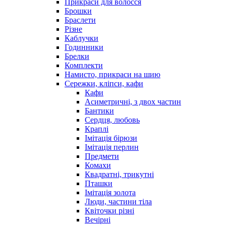
Прикраси для волосся
Брошки
Браслети
Різне
Каблучки
Годинники
Брелки
Комплекти
Намисто, прикраси на шию
Сережки, кліпси, кафи
Кафи
Асиметричні, з двох частин
Бантики
Сердця, любовь
Краплі
Імітація бірюзи
Імітація перлин
Предмети
Комахи
Квадратні, трикутні
Пташки
Імітація золота
Люди, частини тіла
Квіточки різні
Вечірні