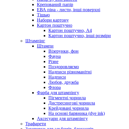
Крепований папір
ЕВА піна - листи, інші поверхні
Тішью
Набори картону
Картон поштучно
Картон поштучно, А4
Картон поштучно, інші розміри
Штампінг
Штампи
Візерунки, фон
Фауна
Різне
Поздоровляємо
Надписи різноманітні
Надписи
Любов, дружба
Флора
Фарба для штампінгу
Пігментні чорнила
Дистресингові чорнила
Крейдовані чорнила
На основі барвника (dye ink)
Аксесуари для штампінгу
Трафарети
Заготовки для альбомів, блокнотів