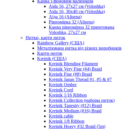
Канва з фоновим малюнком
Aida 16, 27х27 см (Voloshka)
Aida 16, 30х40 см (Voloshka)
Аїда 16 (Alisena)
Рівномірка 32 (Alisena)
Канва рівномірна 32 принтована
Voloshka, 27х27 см
Нитки, карти ниток
Rainbow Gallery (США)
Металізована нитка від різних виробників
Карти ниток
Kreinik (США)
Kreinik Blending Filament
Kreinik Very Fine (#4) Braid
Kreinik Fine (#8) Braid
Kreinik Japan Thread #1, #5 & #7
Kreinik Ombre
Kreinik Cord
Kreinik 1/16 Ribbon
Kreinik Collection (наборы ниток)
Kreinik Tapestry (#12) Braid
Kreinik Medium (#16) Braid
Kreinik cable
Kreinik 1/8 Ribbon
Kreinik Heavy #32 Braid (5m)