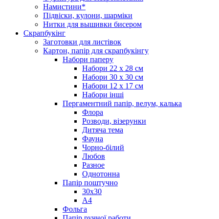
Намистини*
Підвіски, кулони, шарміки
Нитки для вышивки бисером
Скрапбукінг
Заготовки для листівок
Картон, папір для скрапбукінгу
Набори паперу
Набори 22 х 28 см
Набори 30 х 30 см
Набори 12 х 17 см
Набори інші
Пергаментний папір, велум, калька
Флора
Розводи, візерунки
Дитяча тема
Фауна
Чорно-білий
Любов
Разное
Однотонна
Папір поштучно
30х30
А4
Фольга
Папір ручної работи