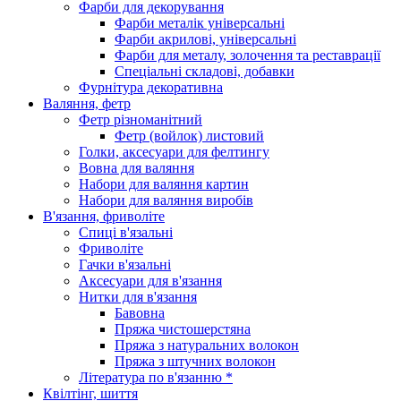
Фарби для декорування
Фарби металік універсальні
Фарби акрилові, універсальні
Фарби для металу, золочення та реставрації
Спеціальні складові, добавки
Фурнітура декоративна
Валяння, фетр
Фетр різноманітний
Фетр (войлок) листовий
Голки, аксесуари для фелтингу
Вовна для валяння
Набори для валяння картин
Набори для валяння виробів
В'язання, фриволіте
Спиці в'язальні
Фриволіте
Гачки в'язальні
Аксесуари для в'язання
Нитки для в'язання
Бавовна
Пряжа чистошерстяна
Пряжа з натуральних волокон
Пряжа з штучних волокон
Література по в'язанню *
Квілтінг, шиття