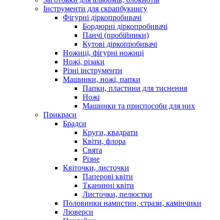
Інструменти для скрапбукингу
Фігурні діркопробивачі
Бордюрні діркопробивачі
Панчі (пробійники)
Кутові діркопробивачі
Ножиці, фігурні ножиці
Ножі, різаки
Різні інструменти
Машинки, ножі, папки
Папки, пластини для тиснення
Ножі
Машинки та приспособи для них
Прикраси
Брадси
Круги, квадрати
Квіти, флора
Свята
Різне
Квіточки, листочки
Паперові квіти
Тканинні квіти
Листочки, пелюстки
Половинки намистин, стрази, камінчики
Люверси