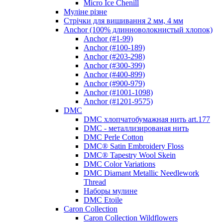
Micro Ice Chenill
Муліне різне
Стрічки для вишивання 2 мм, 4 мм
Anchor (100% длинноволокнистый хлопок)
Anchor (#1-99)
Anchor (#100-189)
Anchor (#203-298)
Anchor (#300-399)
Anchor (#400-899)
Anchor (#900-979)
Anchor (#1001-1098)
Anchor (#1201-9575)
DMC
DMC хлопчатобумажная нить art.177
DMC - металлизированая нить
DMC Perle Cotton
DMC® Satin Embroidery Floss
DMC® Tapestry Wool Skein
DMC Color Variations
DMC Diamant Metallic Needlework
Thread
Наборы мулине
DMC Etoile
Caron Collection
Caron Collection Wildflowers