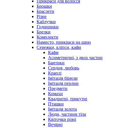
Прикраси для волосся
Брошки
Браслети
Різне
Каблучки
Годинники
Брелки
Комплекти
Намисто, прикраси на шию
Сережки, кліпси, кафи
Кафи
Асиметричні, з двох частин
Бантики
Сердця, любовь
Краплі
Імітація бірюзи
Імітація перлин
Предмети
Комахи
Квадратні, трикутні
Пташки
Імітація золота
Люди, частини тіла
Квіточки різні
Вечірні