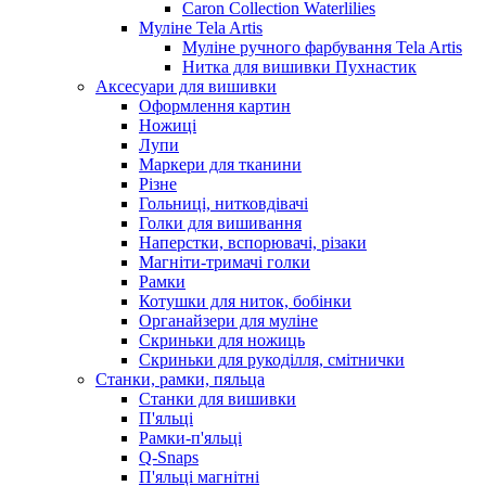
Caron Collection Waterlilies
Муліне Tela Artis
Муліне ручного фарбування Tela Artis
Нитка для вишивки Пухнастик
Аксесуари для вишивки
Оформлення картин
Ножиці
Лупи
Маркери для тканини
Різне
Гольниці, нитковдівачі
Голки для вишивання
Наперстки, вспорювачі, різаки
Магніти-тримачі голки
Рамки
Котушки для ниток, бобінки
Органайзери для муліне
Скриньки для ножиць
Скриньки для рукоділля, смітнички
Станки, рамки, пяльца
Станки для вишивки
П'яльці
Рамки-п'яльці
Q-Snaps
П'яльці магнітні