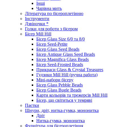
Інші
Чарівна мить
Література по бісероплетінню
Інструменти
Дзвіночки *
Голки для роботи з бісером
Бісер Mill Hill
Бісер Glass Size 6/0 та 8/0
Бісер Seed-Petite
Бісер Glass Seed Beads
Бісер Antique Glass Seed Beads
Бісер Magnifica Glass Beads
Бісер Seed-Frosted Beads
Прикраси Glass & Crystal Treasures
Гудзики Mill Hill (ручна работа)
Міні-набори бісеру
Бісер Glass Pebble Beads
Бісер Glass Bugle Beads
Карти кольорів та трежерсів Mill Hill
Бісер, що світиться у темряві
Паєтки
Шнури, дріт, нитка-гумка, мононитка
Дріт
Нитка-гумка, мононитка
Фурнітура для бісероплетіння