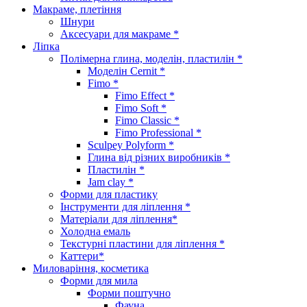
Макраме, плетіння
Шнури
Аксесуари для макраме *
Ліпка
Полімерна глина, моделін, пластилін *
Моделін Cernit *
Fimo *
Fimo Effect *
Fimo Soft *
Fimo Classic *
Fimo Professional *
Sculpey Polyform *
Глина від різних виробників *
Пластилін *
Jam clay *
Форми для пластику
Інструменти для ліплення *
Матеріали для ліплення*
Холодна емаль
Текстурні пластини для ліплення *
Каттери*
Миловаріння, косметика
Форми для мила
Форми поштучно
Фауна