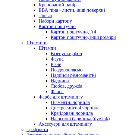
Крепований папір
ЕВА піна - листи, інші поверхні
Тішью
Набори картону
Картон поштучно
Картон поштучно, А4
Картон поштучно, інші розміри
Штампінг
Штампи
Візерунки, фон
Фауна
Різне
Поздоровляємо
Надписи різноманітні
Надписи
Любов, дружба
Флора
Фарба для штампінгу
Пігментні чорнила
Дистресингові чорнила
Крейдовані чорнила
На основі барвника (dye ink)
Аксесуари для штампінгу
Трафарети
Заготовки для альбомів, блокнотів