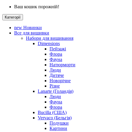
Ваш кошик порожній!
Категорії
new
Новинки
Все для вишивки
Набори для вишивання
Dimensions
Пейзажі
Флора
Фауна
Натюрморти
Люди
Дитяче
Новорічне
Різне
Lanarte (Голандія)
Люди
Фауна
Флора
Bucilla (США)
Vervaco (Бельгія)
Подушки
Картини