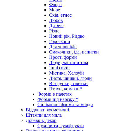
Флора
Море
Схід, етнос
Любов
Дитяче
Різне
Новий рік, Різдво
Гороскопи
Для чоловіків
Смаколики, їда, напитки
Прості форми
Люди, частини тіла
Інші свята
Містика, Хелоуїн
Листя, шишки, ягоди
Візерунки, завитки
Птахи, комахи *
Форми в палетах
Форми під нарізку *
Силіконові форми та молди
Віддушки косметичні
Штампи для мила
Добавки, декор
Сухоцвіти, сухофрукти
Основа для мила, косметики