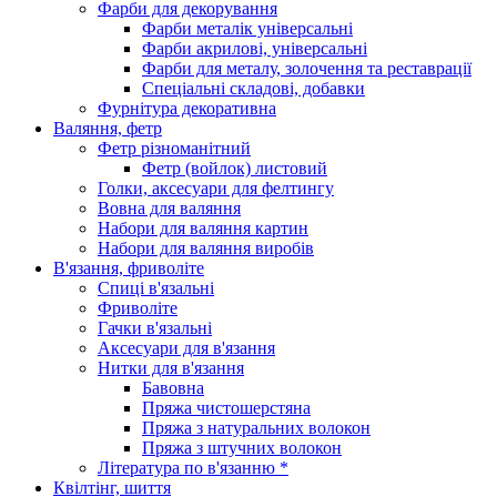
Фарби для декорування
Фарби металік універсальні
Фарби акрилові, універсальні
Фарби для металу, золочення та реставрації
Спеціальні складові, добавки
Фурнітура декоративна
Валяння, фетр
Фетр різноманітний
Фетр (войлок) листовий
Голки, аксесуари для фелтингу
Вовна для валяння
Набори для валяння картин
Набори для валяння виробів
В'язання, фриволіте
Спиці в'язальні
Фриволіте
Гачки в'язальні
Аксесуари для в'язання
Нитки для в'язання
Бавовна
Пряжа чистошерстяна
Пряжа з натуральних волокон
Пряжа з штучних волокон
Література по в'язанню *
Квілтінг, шиття