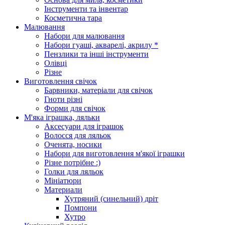
Інструменти та інвентар
Косметична тара
Малювання
Набори для малювання
Набори гуаші, акварелі, акрилу *
Пензлики та інші інструменти
Олівці
Різне
Виготовлення свічок
Барвники, матеріали для свічок
Гноти різні
Форми для свічок
М'яка іграшка, ляльки
Аксесуари для іграшок
Волосся для ляльок
Оченята, носики
Набори для виготовлення м'якої іграшки
Різне потрібне :)
Голки для ляльок
Мініатюри
Материали
Хутряний (синельний) дріт
Помпони
Хутро