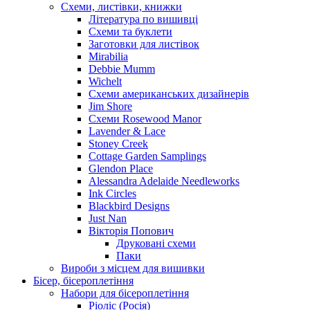
Схеми, листівки, книжки
Література по вишивці
Схеми та буклети
Заготовки для листівок
Mirabilia
Debbie Mumm
Wichelt
Схеми американських дизайнерів
Jim Shore
Cхеми Rosewood Manor
Lavender & Lace
Stoney Creek
Cottage Garden Samplings
Glendon Place
Alessandra Adelaide Needleworks
Ink Circles
Blackbird Designs
Just Nan
Вікторія Попович
Друковані схеми
Паки
Вироби з місцем для вишивки
Бісер, бісероплетіння
Набори для бісероплетіння
Ріоліс (Росія)