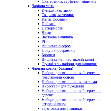
Скатертини, серфетки, мішечки
Чарiвна мить
Кумедні картинки
Тварини, метелики
Квіти, рослини
Пейзажі
Натюрморти
Люди
Часткова вишивка
Різне
Вишивка бісером
Подушки, серветки
Брошки
Вишивка на пластиковій канві
Crystal Art - набори для вишивки
Чарівна країна (Україна)
Набори для вишивання бісером на
пластиковій основі
Набори для вишивання нитками
Аксесуари для рукоділля
Набори для вишивання бісером по
дереву
Набори для вишивання бісером на
штучній шкірі
Заготовки для вишивки