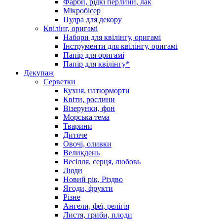
Фарби, рідкі перлини, лак
Мікробісер
Пудра для декору
Квілінг, оригамі
Набори для квілінгу, оригамі
Інструменти для квілінгу, оригамі
Папір для оригамі
Папір для квілінгу*
Декупаж
Серветки
Кухня, натюрморти
Квіти, рослини
Візерунки, фон
Морська тема
Тварини
Дитяче
Овочі, оливки
Великдень
Весілля, серця, любовь
Люди
Новий рік, Різдво
Ягоди, фрукти
Різне
Ангели, феї, релігія
Листя, гриби, плоди