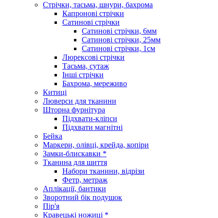
Стрічки, тасьма, шнури, бахрома
Капронові стрічки
Сатинові стрічки
Сатинові стрічки, 6мм
Сатинові стрічки, 25мм
Сатинові стрічки, 1см
Люрексові стрічки
Тасьма, сутаж
Інші стрічки
Бахрома, мереживо
Китиці
Люверси для тканини
Шторна фурнітура
Підхвати-кліпси
Підхвати магнітні
Бейка
Маркери, олівці, крейда, копіри
Замки-блискавки *
Тканина для шиття
Набори тканини, відрізи
Фетр, метраж
Аплікації, бантики
Зворотний бік подушок
Пір'я
Кравецькі ножиці *