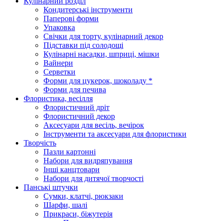
Кулінарний розділ
Кондитерські інструменти
Паперові форми
Упаковка
Свічки для торту, кулінарний декор
Підставки під солодощі
Кулінарні насадки, шприці, мішки
Вайнери
Серветки
Форми для цукерок, шоколаду *
Форми для печива
Флористика, весілля
Флористичний дріт
Флористичний декор
Аксесуари для весіль, вечірок
Інструменти та аксесуари для флористики
Творчість
Пазли картонні
Набори для видряпування
Інші канцтовари
Набори для дитячої творчості
Панські штучки
Сумки, клатчі, рюкзаки
Шарфи, шалі
Прикраси, біжутерія