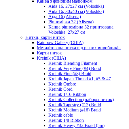
Канва з фоновим малюнком
Aida 16, 27х27 см (Voloshka)
Aida 16, 30х40 см (Voloshka)
Аїда 16 (Alisena)
Рівномірка 32 (Alisena)
Канва рівномірна 32 принтована
Voloshka, 27х27 см
Нитки, карти ниток
Rainbow Gallery (США)
Металізована нитка від різних виробників
Карти ниток
Kreinik (США)
Kreinik Blending Filament
Kreinik Very Fine (#4) Braid
Kreinik Fine (#8) Braid
Kreinik Japan Thread #1, #5 & #7
Kreinik Ombre
Kreinik Cord
Kreinik 1/16 Ribbon
Kreinik Collection (наборы ниток)
Kreinik Tapestry (#12) Braid
Kreinik Medium (#16) Braid
Kreinik cable
Kreinik 1/8 Ribbon
Kreinik Heavy #32 Braid (5m)