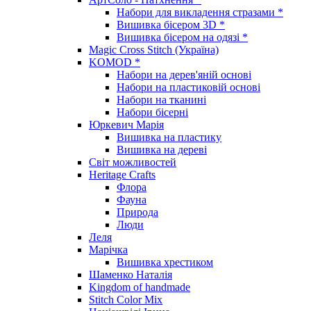
Набори для викладення стразами *
Вишивка бісером 3D *
Вишивка бісером на одязі *
Magic Cross Stitch (Україна)
KOMOD *
Набори на дерев'яній основі
Набори на пластиковій основі
Набори на тканині
Набори бісерні
Юркевич Марія
Вишивка на пластику
Вишивка на дереві
Світ можливостей
Heritage Crafts
Флора
Фауна
Природа
Люди
Леля
Марічка
Вишивка хрестиком
Шаменко Наталія
Kingdom of handmade
Stitch Color Mix