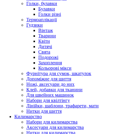
Голки, булавки
Булавки
Голки різні
Термоаплікації
Гудзики
Вінтаж
Тварини
Квіти
Дитячі
Свята
Подорожі
Захоплення
Кольорові мікси
Фурнітура для сумок, шкатулок
Допоміжне для шиття
Ножі, аксесуари до них
Клей, добавки для тканини
Для швейних машинок
Набори для квілтінгу
Лінійки, шаблони, трафарети, мати
Нитки для шиття
Килимарство
Набори для килимарства
Аксесуари для килимарства
Нитки для килимарства