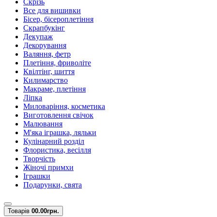
Скрізь
Все для вишивки
Бісер, бісероплетіння
Скрапбукінг
Декупаж
Декорування
Валяння, фетр
Плетіння, фриволіте
Квілтінг, шиття
Килимарство
Макраме, плетіння
Ліпка
Миловаріння, косметика
Виготовлення свічок
Малювання
М'яка іграшка, ляльки
Кулінарний розділ
Флористика, весілля
Творчість
Жіночі примхи
Іграшки
Подарунки, свята
Товарів
0
0.00грн.