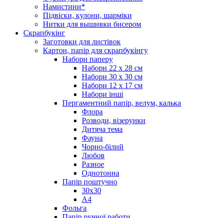
Намистини*
Підвіски, кулони, шарміки
Нитки для вышивки бисером
Скрапбукінг
Заготовки для листівок
Картон, папір для скрапбукінгу
Набори паперу
Набори 22 х 28 см
Набори 30 х 30 см
Набори 12 х 17 см
Набори інші
Пергаментний папір, велум, калька
Флора
Розводи, візерунки
Дитяча тема
Фауна
Чорно-білий
Любов
Разное
Однотонна
Папір поштучно
30х30
А4
Фольга
Папір ручної работи