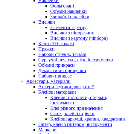
Наклейки
Фольговані
Об'ємні наклейки
Звичайні наклейки
Висічки
Елементи з фетру
Висічки з пінорезини
Висічки з картону (чіпборд)
Карти 3D, колажі
Пряжки
Набори стрічок, тасьми
Сургучні печатки, віск, інструменти
Об'ємні прикраси
Декоративні прищепки
Набори прикрас
Аксесуари, матеріали
Анкери, кутики для фото *
Клейові матеріали
Клейові пістолети, стержні,
інструменти
Клеї різного призначення
Скотч, клейкі стрічки
Клейові аркуші, крапки, квадратики
Глітер, клей з глітером, інструменти
Маркери