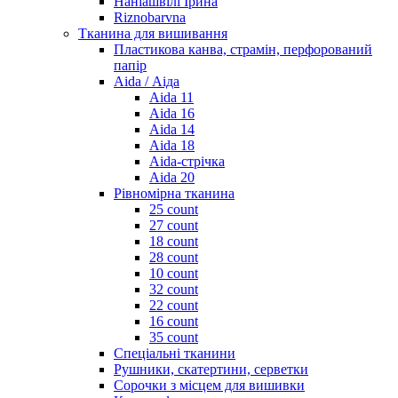
Наніашвілі Ірина
Riznobarvna
Тканина для вишивання
Пластикова канва, страмін, перфорований
папір
Aida / Аіда
Aida 11
Aida 16
Aida 14
Aida 18
Aida-стрічка
Aida 20
Рівномірна тканина
25 count
27 count
18 count
28 count
10 count
32 count
22 count
16 count
35 count
Спеціальні тканини
Рушники, скатертини, серветки
Сорочки з місцем для вишивки