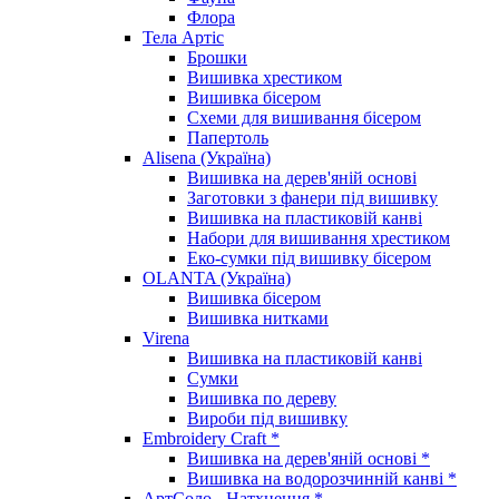
Флора
Тела Артіс
Брошки
Вишивка хрестиком
Вишивка бісером
Схеми для вишивання бісером
Папертоль
Alisena (Україна)
Вишивка на дерев'яній основі
Заготовки з фанери під вишивку
Вишивка на пластиковій канві
Набори для вишивання хрестиком
Еко-сумки під вишивку бісером
OLANTA (Україна)
Вишивка бісером
Вишивка нитками
Virena
Вишивка на пластиковій канві
Сумки
Вишивка по дереву
Вироби під вишивку
Embroidery Craft *
Вишивка на дерев'яній основі *
Вишивка на водорозчинній канві *
АртСоло - Натхнення *