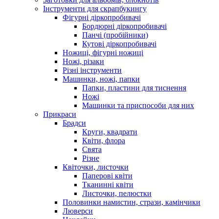
Інструменти для скрапбукингу
Фігурні діркопробивачі
Бордюрні діркопробивачі
Панчі (пробійники)
Кутові діркопробивачі
Ножиці, фігурні ножиці
Ножі, різаки
Різні інструменти
Машинки, ножі, папки
Папки, пластини для тиснення
Ножі
Машинки та приспособи для них
Прикраси
Брадси
Круги, квадрати
Квіти, флора
Свята
Різне
Квіточки, листочки
Паперові квіти
Тканинні квіти
Листочки, пелюстки
Половинки намистин, стрази, камінчики
Люверси