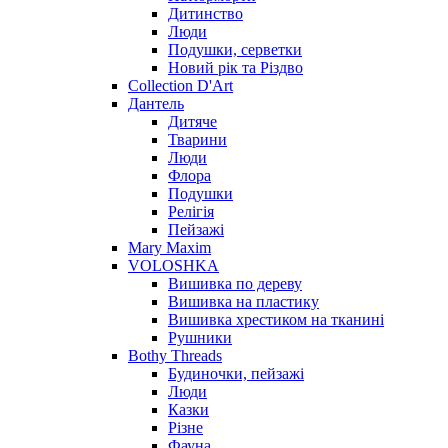
Дитинство
Люди
Подушки, серветки
Новий рік та Різдво
Collection D'Art
Дантель
Дитяче
Тварини
Люди
Флора
Подушки
Релігія
Пейзажі
Mary Maxim
VOLOSHKA
Вишивка по дереву
Вишивка на пластику
Вишивка хрестиком на тканині
Рушники
Bothy Threads
Будиночки, пейзажі
Люди
Казки
Різне
Фауна