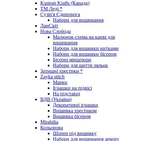
Kustom Krafts (Канада)
ТМ Леді *
Сузір'я Єдинорога
Набори для вишивання
ЛанСвіт
Нова Слобода
Малюнок-схема на канві для
вишивання
Набори для вишивки нитками
Набори для вишивки бісером
Бісерні мініатюри
Набори для шиття ляльок
Затишні хрестики *
Zayka stitch
Марки
Іграшки на підвісі
На підставці
ВДВ (Україна)
Декоративні іграшки
Вишивка хрестиком
Вишивка бісером
Mirabilia
Кольорова
Шопер під вишивку
Набори для вишивання декору