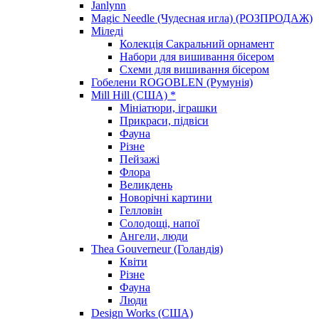
Janlynn
Magic Needle (Чудесная игла) (РОЗПРОДАЖ)
Міледі
Колекція Сакральний орнамент
Набори для вишивання бісером
Схеми для вишивання бісером
Гобелени ROGOBLEN (Румунія)
Mill Hill (США) *
Мініатюри, іграшки
Прикраси, підвіси
Фауна
Різне
Пейзажі
Флора
Великдень
Новорічні картини
Гелловін
Солодощі, напої
Ангели, люди
Thea Gouverneur (Голандія)
Квіти
Різне
Фауна
Люди
Design Works (США)