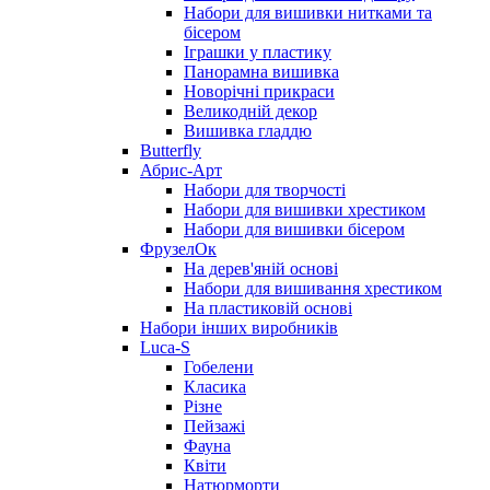
Набори для вишивки нитками та
бісером
Іграшки у пластику
Панорамна вишивка
Новорічні прикраси
Великодній декор
Вишивка гладдю
Butterfly
Абрис-Арт
Набори для творчості
Набори для вишивки хрестиком
Набори для вишивки бісером
ФрузелОк
На дерев'яній основі
Набори для вишивання хрестиком
На пластиковій основі
Набори інших виробників
Luca-S
Гобелени
Класика
Різне
Пейзажі
Фауна
Квіти
Натюрморти