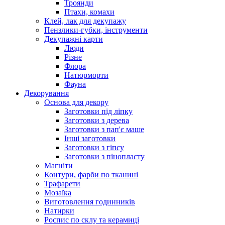
Троянди
Птахи, комахи
Клей, лак для декупажу
Пензлики-губки, інструменти
Декупажні карти
Люди
Різне
Флора
Натюрморти
Фауна
Декорування
Основа для декору
Заготовки під ліпку
Заготовки з дерева
Заготовки з пап'є маше
Інші заготовки
Заготовки з гіпсу
Заготовки з пінопласту
Магніти
Контури, фарби по тканині
Трафарети
Мозаїка
Виготовлення годинників
Натирки
Роспис по склу та керамиці