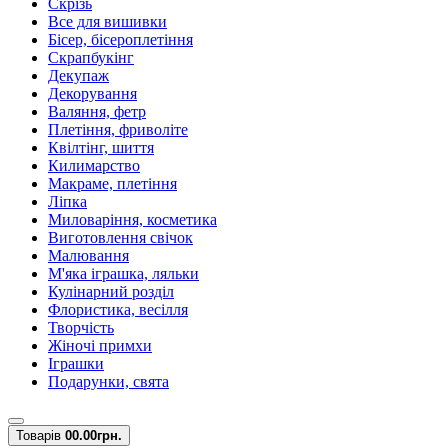
Скрізь
Все для вишивки
Бісер, бісероплетіння
Скрапбукінг
Декупаж
Декорування
Валяння, фетр
Плетіння, фриволіте
Квілтінг, шиття
Килимарство
Макраме, плетіння
Ліпка
Миловаріння, косметика
Виготовлення свічок
Малювання
М'яка іграшка, ляльки
Кулінарний розділ
Флористика, весілля
Творчість
Жіночі примхи
Іграшки
Подарунки, свята
Товарів
0
0.00грн.