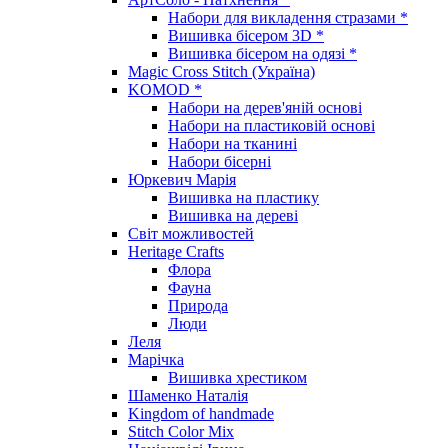
Набори для викладення стразами *
Вишивка бісером 3D *
Вишивка бісером на одязі *
Magic Cross Stitch (Україна)
KOMOD *
Набори на дерев'яній основі
Набори на пластиковій основі
Набори на тканині
Набори бісерні
Юркевич Марія
Вишивка на пластику
Вишивка на дереві
Світ можливостей
Heritage Crafts
Флора
Фауна
Природа
Люди
Леля
Марічка
Вишивка хрестиком
Шаменко Наталія
Kingdom of handmade
Stitch Color Mix