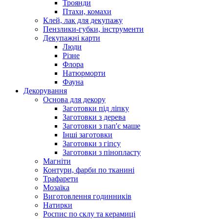
Троянди
Птахи, комахи
Клей, лак для декупажу
Пензлики-губки, інструменти
Декупажні карти
Люди
Різне
Флора
Натюрморти
Фауна
Декорування
Основа для декору
Заготовки під ліпку
Заготовки з дерева
Заготовки з пап'є маше
Інші заготовки
Заготовки з гіпсу
Заготовки з пінопласту
Магніти
Контури, фарби по тканині
Трафарети
Мозаїка
Виготовлення годинників
Натирки
Роспис по склу та керамиці