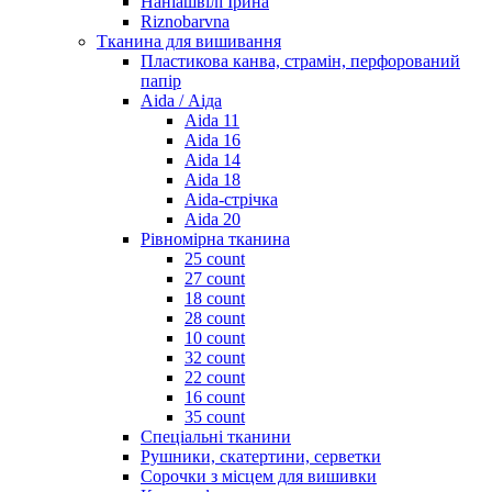
Наніашвілі Ірина
Riznobarvna
Тканина для вишивання
Пластикова канва, страмін, перфорований
папір
Aida / Аіда
Aida 11
Aida 16
Aida 14
Aida 18
Aida-стрічка
Aida 20
Рівномірна тканина
25 count
27 count
18 count
28 count
10 count
32 count
22 count
16 count
35 count
Спеціальні тканини
Рушники, скатертини, серветки
Сорочки з місцем для вишивки