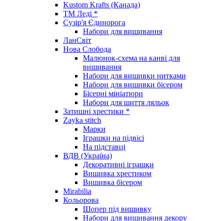
Kustom Krafts (Канада)
ТМ Леді *
Сузір'я Єдинорога
Набори для вишивання
ЛанСвіт
Нова Слобода
Малюнок-схема на канві для
вишивання
Набори для вишивки нитками
Набори для вишивки бісером
Бісерні мініатюри
Набори для шиття ляльок
Затишні хрестики *
Zayka stitch
Марки
Іграшки на підвісі
На підставці
ВДВ (Україна)
Декоративні іграшки
Вишивка хрестиком
Вишивка бісером
Mirabilia
Кольорова
Шопер під вишивку
Набори для вишивання декору