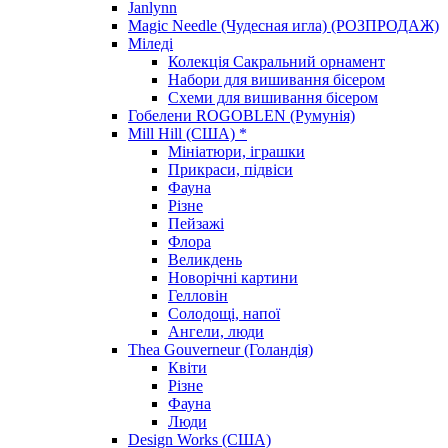
Janlynn
Magic Needle (Чудесная игла) (РОЗПРОДАЖ)
Міледі
Колекція Сакральний орнамент
Набори для вишивання бісером
Схеми для вишивання бісером
Гобелени ROGOBLEN (Румунія)
Mill Hill (США) *
Мініатюри, іграшки
Прикраси, підвіси
Фауна
Різне
Пейзажі
Флора
Великдень
Новорічні картини
Гелловін
Солодощі, напої
Ангели, люди
Thea Gouverneur (Голандія)
Квіти
Різне
Фауна
Люди
Design Works (США)