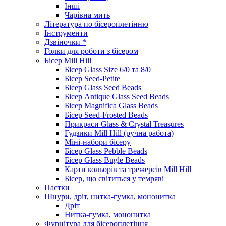
Інші
Чарівна мить
Література по бісероплетінню
Інструменти
Дзвіночки *
Голки для роботи з бісером
Бісер Mill Hill
Бісер Glass Size 6/0 та 8/0
Бісер Seed-Petite
Бісер Glass Seed Beads
Бісер Antique Glass Seed Beads
Бісер Magnifica Glass Beads
Бісер Seed-Frosted Beads
Прикраси Glass & Crystal Treasures
Гудзики Mill Hill (ручна работа)
Міні-набори бісеру
Бісер Glass Pebble Beads
Бісер Glass Bugle Beads
Карти кольорів та трежерсів Mill Hill
Бісер, що світиться у темряві
Паєтки
Шнури, дріт, нитка-гумка, мононитка
Дріт
Нитка-гумка, мононитка
Фурнітура для бісероплетіння