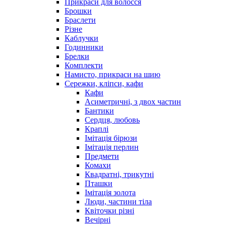
Прикраси для волосся
Брошки
Браслети
Різне
Каблучки
Годинники
Брелки
Комплекти
Намисто, прикраси на шию
Сережки, кліпси, кафи
Кафи
Асиметричні, з двох частин
Бантики
Сердця, любовь
Краплі
Імітація бірюзи
Імітація перлин
Предмети
Комахи
Квадратні, трикутні
Пташки
Імітація золота
Люди, частини тіла
Квіточки різні
Вечірні