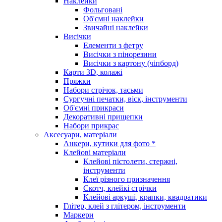
Наклейки
Фольговані
Об'ємні наклейки
Звичайні наклейки
Висічки
Елементи з фетру
Висічки з пінорезини
Висічки з картону (чіпборд)
Карти 3D, колажі
Пряжки
Набори стрічок, тасьми
Сургучні печатки, віск, інструменти
Об'ємні прикраси
Декоративні прищепки
Набори прикрас
Аксесуари, матеріали
Анкери, кутики для фото *
Клейові матеріали
Клейові пістолети, стержні,
інструменти
Клеї різного призначення
Скотч, клейкі стрічки
Клейові аркуші, крапки, квадратики
Глітер, клей з глітером, інструменти
Маркери