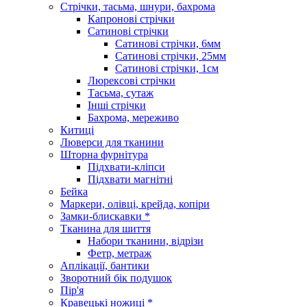
Стрічки, тасьма, шнури, бахрома
Капронові стрічки
Сатинові стрічки
Сатинові стрічки, 6мм
Сатинові стрічки, 25мм
Сатинові стрічки, 1см
Люрексові стрічки
Тасьма, сутаж
Інші стрічки
Бахрома, мереживо
Китиці
Люверси для тканини
Шторна фурнітура
Підхвати-кліпси
Підхвати магнітні
Бейка
Маркери, олівці, крейда, копіри
Замки-блискавки *
Тканина для шиття
Набори тканини, відрізи
Фетр, метраж
Аплікації, бантики
Зворотний бік подушок
Пір'я
Кравецькі ножиці *