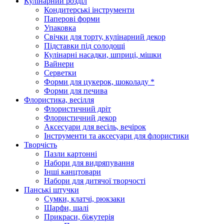
Кулінарний розділ
Кондитерські інструменти
Паперові форми
Упаковка
Свічки для торту, кулінарний декор
Підставки під солодощі
Кулінарні насадки, шприці, мішки
Вайнери
Серветки
Форми для цукерок, шоколаду *
Форми для печива
Флористика, весілля
Флористичний дріт
Флористичний декор
Аксесуари для весіль, вечірок
Інструменти та аксесуари для флористики
Творчість
Пазли картонні
Набори для видряпування
Інші канцтовари
Набори для дитячої творчості
Панські штучки
Сумки, клатчі, рюкзаки
Шарфи, шалі
Прикраси, біжутерія