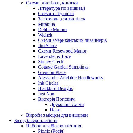
Схеми, листівки, книжки
Література по вишивці
Схеми та буклети
Заготовки для листівок
Mirabilia
Debbie Mumm
Wichelt
Схеми американських дизайнерів
Jim Shore
Cхеми Rosewood Manor
Lavender & Lace
Stoney Creek
Cottage Garden Samplings
Glendon Place
Alessandra Adelaide Needleworks
Ink Circles
Blackbird Designs
Just Nan
Вікторія Попович
Друковані схеми
Паки
Вироби з місцем для вишивки
Бісер, бісероплетіння
Набори для бісероплетіння
Ріоліс (Росія)