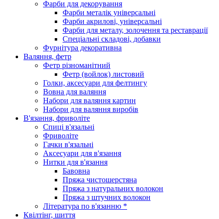
Фарби для декорування
Фарби металік універсальні
Фарби акрилові, універсальні
Фарби для металу, золочення та реставрації
Спеціальні складові, добавки
Фурнітура декоративна
Валяння, фетр
Фетр різноманітний
Фетр (войлок) листовий
Голки, аксесуари для фелтингу
Вовна для валяння
Набори для валяння картин
Набори для валяння виробів
В'язання, фриволіте
Спиці в'язальні
Фриволіте
Гачки в'язальні
Аксесуари для в'язання
Нитки для в'язання
Бавовна
Пряжа чистошерстяна
Пряжа з натуральних волокон
Пряжа з штучних волокон
Література по в'язанню *
Квілтінг, шиття