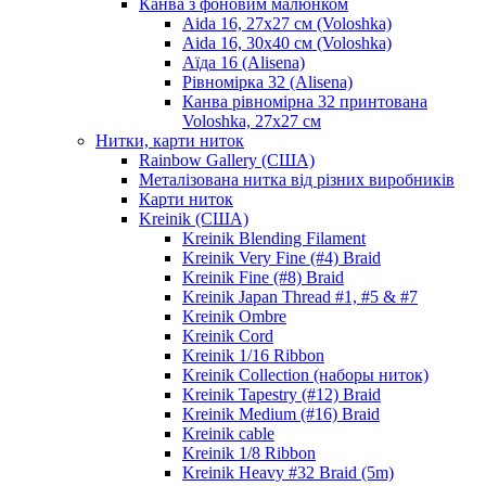
Канва з фоновим малюнком
Aida 16, 27х27 см (Voloshka)
Aida 16, 30х40 см (Voloshka)
Аїда 16 (Alisena)
Рівномірка 32 (Alisena)
Канва рівномірна 32 принтована
Voloshka, 27х27 см
Нитки, карти ниток
Rainbow Gallery (США)
Металізована нитка від різних виробників
Карти ниток
Kreinik (США)
Kreinik Blending Filament
Kreinik Very Fine (#4) Braid
Kreinik Fine (#8) Braid
Kreinik Japan Thread #1, #5 & #7
Kreinik Ombre
Kreinik Cord
Kreinik 1/16 Ribbon
Kreinik Collection (наборы ниток)
Kreinik Tapestry (#12) Braid
Kreinik Medium (#16) Braid
Kreinik cable
Kreinik 1/8 Ribbon
Kreinik Heavy #32 Braid (5m)