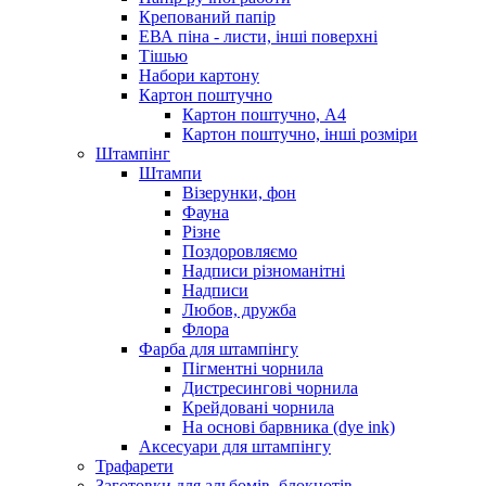
Крепований папір
ЕВА піна - листи, інші поверхні
Тішью
Набори картону
Картон поштучно
Картон поштучно, А4
Картон поштучно, інші розміри
Штампінг
Штампи
Візерунки, фон
Фауна
Різне
Поздоровляємо
Надписи різноманітні
Надписи
Любов, дружба
Флора
Фарба для штампінгу
Пігментні чорнила
Дистресингові чорнила
Крейдовані чорнила
На основі барвника (dye ink)
Аксесуари для штампінгу
Трафарети
Заготовки для альбомів, блокнотів