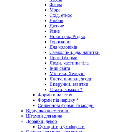
Флора
Море
Схід, етнос
Любов
Дитяче
Різне
Новий рік, Різдво
Гороскопи
Для чоловіків
Смаколики, їда, напитки
Прості форми
Люди, частини тіла
Інші свята
Містика, Хелоуїн
Листя, шишки, ягоди
Візерунки, завитки
Птахи, комахи *
Форми в палетах
Форми під нарізку *
Силіконові форми та молди
Віддушки косметичні
Штампи для мила
Добавки, декор
Сухоцвіти, сухофрукти
Основа для мила, косметики