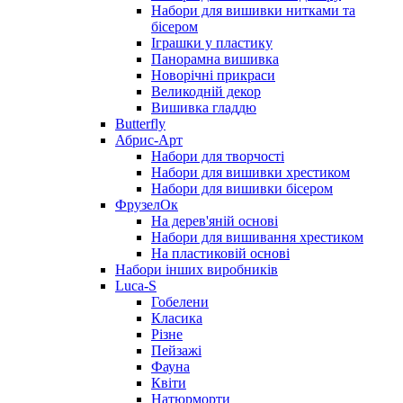
Набори для вишивки нитками та
бісером
Іграшки у пластику
Панорамна вишивка
Новорічні прикраси
Великодній декор
Вишивка гладдю
Butterfly
Абрис-Арт
Набори для творчості
Набори для вишивки хрестиком
Набори для вишивки бісером
ФрузелОк
На дерев'яній основі
Набори для вишивання хрестиком
На пластиковій основі
Набори інших виробників
Luca-S
Гобелени
Класика
Різне
Пейзажі
Фауна
Квіти
Натюрморти