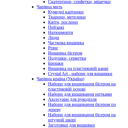
Скатертини, серфетки, мішечки
Чарiвна мить
Кумедні картинки
Тварини, метелики
Квіти, рослини
Пейзажі
Натюрморти
Люди
Часткова вишивка
Різне
Вишивка бісером
Подушки, серветки
Брошки
Вишивка на пластиковій канві
Crystal Art - набори для вишивки
Чарівна країна (Україна)
Набори для вишивання бісером на
пластиковій основі
Набори для вишивання нитками
Аксесуари для рукоділля
Набори для вишивання бісером по
дереву
Набори для вишивання бісером на
штучній шкірі
Заготовки для вишивки