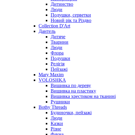
Дитинство
Люди
Подушки, серветки
Новий рік та Різдво
Collection D'Art
Дантель
Дитяче
Тварини
Люди
Флора
Подушки
Релігія
Пейзажі
Mary Maxim
VOLOSHKA
Вишивка по дереву
Вишивка на пластику
Вишивка хрестиком на тканині
Рушники
Bothy Threads
Будиночки, пейзажі
Люди
Казки
Різне
Фауна