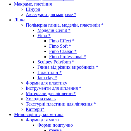
Макраме, плетіння
Шнури
Аксесуари для макраме *
Ліпка
Полімерна глина, моделін, пластилін *
Моделін Cernit *
Fimo *
Fimo Effect *
Fimo Soft *
Fimo Classic *
Fimo Professional *
Sculpey Polyform *
Глина від різних виробників *
Пластилін *
Jam clay *
Форми для пластику
Інструменти для ліплення *
Матеріали для ліплення*
Холодна емаль
Текстурні пластини для ліплення *
Каттери*
Миловаріння, косметика
Форми для мила
Форми поштучно
Фауна