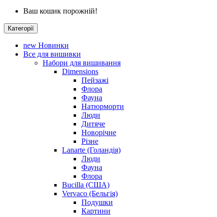
Ваш кошик порожній!
Категорії
new
Новинки
Все для вишивки
Набори для вишивання
Dimensions
Пейзажі
Флора
Фауна
Натюрморти
Люди
Дитяче
Новорічне
Різне
Lanarte (Голандія)
Люди
Фауна
Флора
Bucilla (США)
Vervaco (Бельгія)
Подушки
Картини