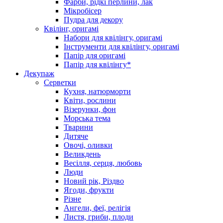
Фарби, рідкі перлини, лак
Мікробісер
Пудра для декору
Квілінг, оригамі
Набори для квілінгу, оригамі
Інструменти для квілінгу, оригамі
Папір для оригамі
Папір для квілінгу*
Декупаж
Серветки
Кухня, натюрморти
Квіти, рослини
Візерунки, фон
Морська тема
Тварини
Дитяче
Овочі, оливки
Великдень
Весілля, серця, любовь
Люди
Новий рік, Різдво
Ягоди, фрукти
Різне
Ангели, феї, релігія
Листя, гриби, плоди