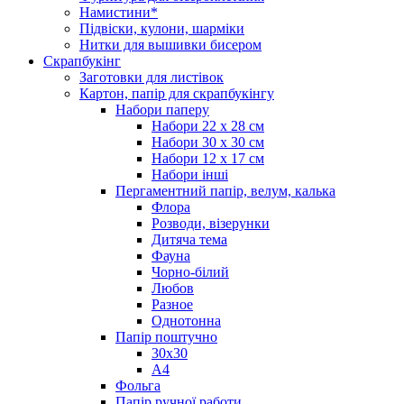
Намистини*
Підвіски, кулони, шарміки
Нитки для вышивки бисером
Скрапбукінг
Заготовки для листівок
Картон, папір для скрапбукінгу
Набори паперу
Набори 22 х 28 см
Набори 30 х 30 см
Набори 12 х 17 см
Набори інші
Пергаментний папір, велум, калька
Флора
Розводи, візерунки
Дитяча тема
Фауна
Чорно-білий
Любов
Разное
Однотонна
Папір поштучно
30х30
А4
Фольга
Папір ручної работи