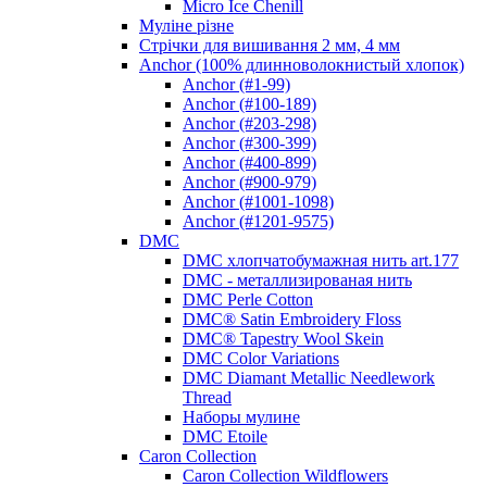
Micro Ice Chenill
Муліне різне
Стрічки для вишивання 2 мм, 4 мм
Anchor (100% длинноволокнистый хлопок)
Anchor (#1-99)
Anchor (#100-189)
Anchor (#203-298)
Anchor (#300-399)
Anchor (#400-899)
Anchor (#900-979)
Anchor (#1001-1098)
Anchor (#1201-9575)
DMC
DMC хлопчатобумажная нить art.177
DMC - металлизированая нить
DMC Perle Cotton
DMC® Satin Embroidery Floss
DMC® Tapestry Wool Skein
DMC Color Variations
DMC Diamant Metallic Needlework
Thread
Наборы мулине
DMC Etoile
Caron Collection
Caron Collection Wildflowers