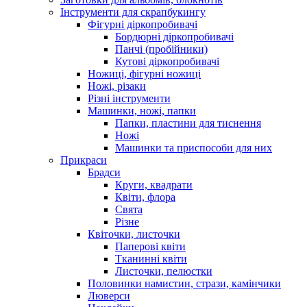
Інструменти для скрапбукингу
Фігурні діркопробивачі
Бордюрні діркопробивачі
Панчі (пробійники)
Кутові діркопробивачі
Ножиці, фігурні ножиці
Ножі, різаки
Різні інструменти
Машинки, ножі, папки
Папки, пластини для тиснення
Ножі
Машинки та приспособи для них
Прикраси
Брадси
Круги, квадрати
Квіти, флора
Свята
Різне
Квіточки, листочки
Паперові квіти
Тканинні квіти
Листочки, пелюстки
Половинки намистин, стрази, камінчики
Люверси