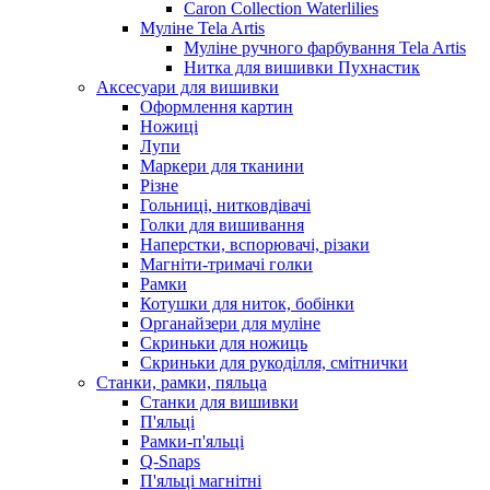
Caron Collection Waterlilies
Муліне Tela Artis
Муліне ручного фарбування Tela Artis
Нитка для вишивки Пухнастик
Аксесуари для вишивки
Оформлення картин
Ножиці
Лупи
Маркери для тканини
Різне
Гольниці, нитковдівачі
Голки для вишивання
Наперстки, вспорювачі, різаки
Магніти-тримачі голки
Рамки
Котушки для ниток, бобінки
Органайзери для муліне
Скриньки для ножиць
Скриньки для рукоділля, смітнички
Станки, рамки, пяльца
Станки для вишивки
П'яльці
Рамки-п'яльці
Q-Snaps
П'яльці магнітні