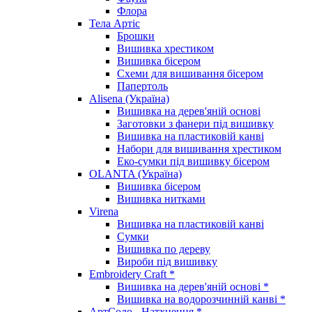
Флора
Тела Артіс
Брошки
Вишивка хрестиком
Вишивка бісером
Схеми для вишивання бісером
Папертоль
Alisena (Україна)
Вишивка на дерев'яній основі
Заготовки з фанери під вишивку
Вишивка на пластиковій канві
Набори для вишивання хрестиком
Еко-сумки під вишивку бісером
OLANTA (Україна)
Вишивка бісером
Вишивка нитками
Virena
Вишивка на пластиковій канві
Сумки
Вишивка по дереву
Вироби під вишивку
Embroidery Craft *
Вишивка на дерев'яній основі *
Вишивка на водорозчинній канві *
АртСоло - Натхнення *