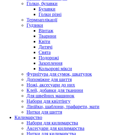
Голки, булавки
Булавки
Голки різні
Термоаплікації
Гудзики
Вінтаж
Тварини
Квіти
Дитячі
Свята
Подорожі
Захоплення
Кольорові мікси
Фурнітура для сумок, шкатулок
Допоміжне для шиття
Ножі, аксесуари до них
Клей, добавки для тканини
Для швейних машинок
Набори для квілтінгу
Лінійки, шаблони, трафарети, мати
Нитки для шиття
Килимарство
Набори для килимарства
Аксесуари для килимарства
Нитки для килимарства