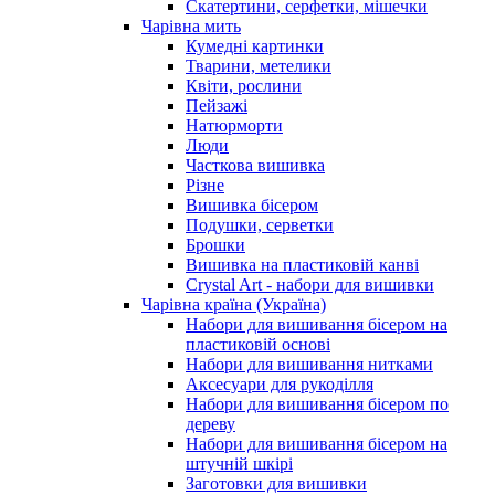
Скатертини, серфетки, мішечки
Чарiвна мить
Кумедні картинки
Тварини, метелики
Квіти, рослини
Пейзажі
Натюрморти
Люди
Часткова вишивка
Різне
Вишивка бісером
Подушки, серветки
Брошки
Вишивка на пластиковій канві
Crystal Art - набори для вишивки
Чарівна країна (Україна)
Набори для вишивання бісером на
пластиковій основі
Набори для вишивання нитками
Аксесуари для рукоділля
Набори для вишивання бісером по
дереву
Набори для вишивання бісером на
штучній шкірі
Заготовки для вишивки