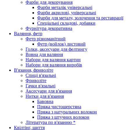
Фарби для декорування
Фарби металік універсальні
Фарби акрилові, універсальні
Фарби для металу, золочення та реставрації
Спеціальні складові, добавки
Фурнітура декоративна
Валяння, фетр
Фетр різноманітний
Фетр (войлок) листовий
Голки, аксесуари для фелтингу
Вовна для валяння
Набори для валяння картин
Набори для валяння виробів
В'язання, фриволіте
Спиці в'язальні
Фриволіте
Гачки в'язальні
Аксесуари для в'язання
Нитки для в'язання
Бавовна
Пряжа чистошерстяна
Пряжа з натуральних волокон
Пряжа з штучних волокон
Література по в'язанню *
Квілтінг, шиття