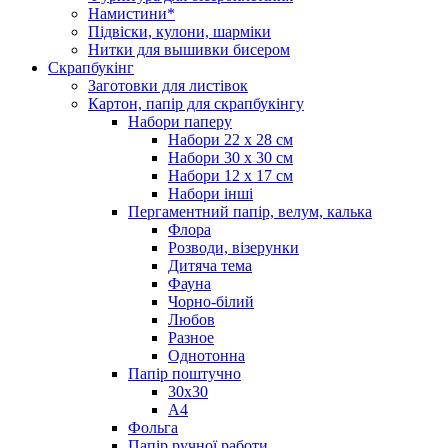
Намистини*
Підвіски, кулони, шарміки
Нитки для вышивки бисером
Скрапбукінг
Заготовки для листівок
Картон, папір для скрапбукінгу
Набори паперу
Набори 22 х 28 см
Набори 30 х 30 см
Набори 12 х 17 см
Набори інші
Пергаментний папір, велум, калька
Флора
Розводи, візерунки
Дитяча тема
Фауна
Чорно-білий
Любов
Разное
Однотонна
Папір поштучно
30х30
А4
Фольга
Папір ручної работи