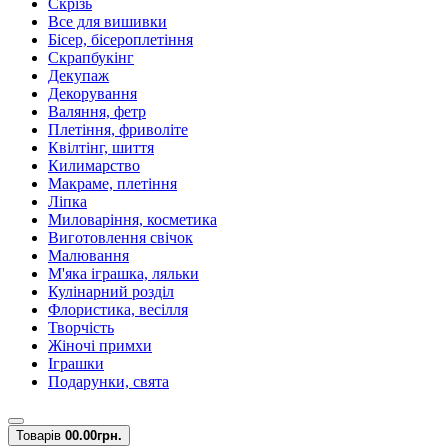
Скрізь
Все для вишивки
Бісер, бісероплетіння
Скрапбукінг
Декупаж
Декорування
Валяння, фетр
Плетіння, фриволіте
Квілтінг, шиття
Килимарство
Макраме, плетіння
Ліпка
Миловаріння, косметика
Виготовлення свічок
Малювання
М'яка іграшка, ляльки
Кулінарний розділ
Флористика, весілля
Творчість
Жіночі примхи
Іграшки
Подарунки, свята
Товарів
0
0.00грн.