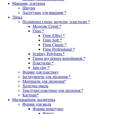
Макраме, плетіння
Шнури
Аксесуари для макраме *
Ліпка
Полімерна глина, моделін, пластилін *
Моделін Cernit *
Fimo *
Fimo Effect *
Fimo Soft *
Fimo Classic *
Fimo Professional *
Sculpey Polyform *
Глина від різних виробників *
Пластилін *
Jam clay *
Форми для пластику
Інструменти для ліплення *
Матеріали для ліплення*
Холодна емаль
Текстурні пластини для ліплення *
Каттери*
Миловаріння, косметика
Форми для мила
Форми поштучно
Фауна