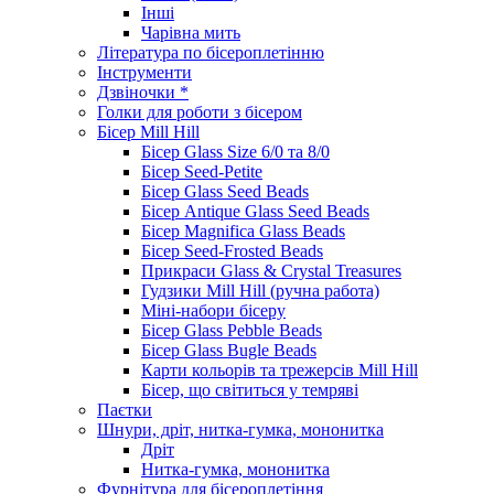
Інші
Чарівна мить
Література по бісероплетінню
Інструменти
Дзвіночки *
Голки для роботи з бісером
Бісер Mill Hill
Бісер Glass Size 6/0 та 8/0
Бісер Seed-Petite
Бісер Glass Seed Beads
Бісер Antique Glass Seed Beads
Бісер Magnifica Glass Beads
Бісер Seed-Frosted Beads
Прикраси Glass & Crystal Treasures
Гудзики Mill Hill (ручна работа)
Міні-набори бісеру
Бісер Glass Pebble Beads
Бісер Glass Bugle Beads
Карти кольорів та трежерсів Mill Hill
Бісер, що світиться у темряві
Паєтки
Шнури, дріт, нитка-гумка, мононитка
Дріт
Нитка-гумка, мононитка
Фурнітура для бісероплетіння