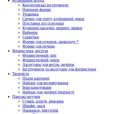
Кулінарний розділ
Кондитерські інструменти
Паперові форми
Упаковка
Свічки для торту, кулінарний декор
Підставки під солодощі
Кулінарні насадки, шприці, мішки
Вайнери
Серветки
Форми для цукерок, шоколаду *
Форми для печива
Флористика, весілля
Флористичний дріт
Флористичний декор
Аксесуари для весіль, вечірок
Інструменти та аксесуари для флористики
Творчість
Пазли картонні
Набори для видряпування
Інші канцтовари
Набори для дитячої творчості
Панські штучки
Сумки, клатчі, рюкзаки
Шарфи, шалі
Прикраси, біжутерія