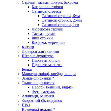
Стрічки, тасьма, шнури, бахрома
Капронові стрічки
Сатинові стрічки
Сатинові стрічки, 6мм
Сатинові стрічки, 25мм
Сатинові стрічки, 1см
Люрексові стрічки
Тасьма, сутаж
Інші стрічки
Бахрома, мереживо
Китиці
Люверси для тканини
Шторна фурнітура
Підхвати-кліпси
Підхвати магнітні
Бейка
Маркери, олівці, крейда, копіри
Замки-блискавки *
Тканина для шиття
Набори тканини, відрізи
Фетр, метраж
Аплікації, бантики
Зворотний бік подушок
Пір'я
Кравецькі ножиці *