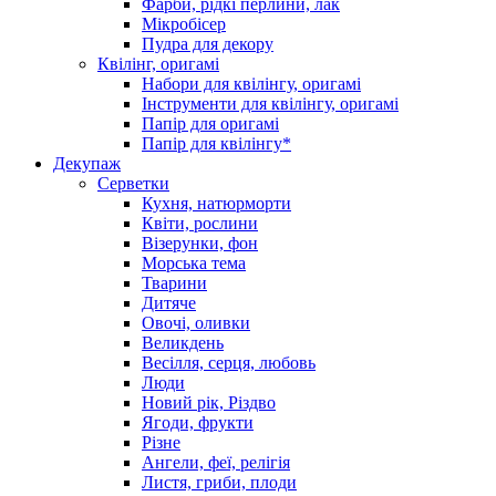
Фарби, рідкі перлини, лак
Мікробісер
Пудра для декору
Квілінг, оригамі
Набори для квілінгу, оригамі
Інструменти для квілінгу, оригамі
Папір для оригамі
Папір для квілінгу*
Декупаж
Серветки
Кухня, натюрморти
Квіти, рослини
Візерунки, фон
Морська тема
Тварини
Дитяче
Овочі, оливки
Великдень
Весілля, серця, любовь
Люди
Новий рік, Різдво
Ягоди, фрукти
Різне
Ангели, феї, релігія
Листя, гриби, плоди