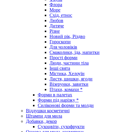
Флора
Море
Схід, етнос
Любов
Дитяче
Різне
Новий рік, Різдво
Гороскопи
Для чоловіків
Смаколики, їда, напитки
Прості форми
Люди, частини тіла
Інші свята
Містика, Хелоуїн
Листя, шишки, ягоди
Візерунки, завитки
Птахи, комахи *
Форми в палетах
Форми під нарізку *
Силіконові форми та молди
Віддушки косметичні
Штампи для мила
Добавки, декор
Сухоцвіти, сухофрукти
Основа для мила, косметики