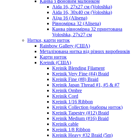
Канва з фоновим малюнком
Aida 16, 27х27 см (Voloshka)
Aida 16, 30х40 см (Voloshka)
Аїда 16 (Alisena)
Рівномірка 32 (Alisena)
Канва рівномірна 32 принтована
Voloshka, 27х27 см
Нитки, карти ниток
Rainbow Gallery (США)
Металізована нитка від різних виробників
Карти ниток
Kreinik (США)
Kreinik Blending Filament
Kreinik Very Fine (#4) Braid
Kreinik Fine (#8) Braid
Kreinik Japan Thread #1, #5 & #7
Kreinik Ombre
Kreinik Cord
Kreinik 1/16 Ribbon
Kreinik Collection (наборы ниток)
Kreinik Tapestry (#12) Braid
Kreinik Medium (#16) Braid
Kreinik cable
Kreinik 1/8 Ribbon
Kreinik Heavy #32 Braid (5m)