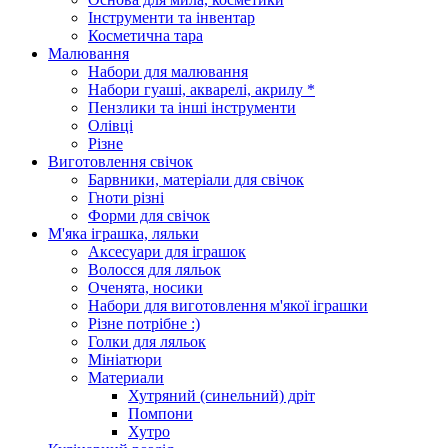
Інструменти та інвентар
Косметична тара
Малювання
Набори для малювання
Набори гуаші, акварелі, акрилу *
Пензлики та інші інструменти
Олівці
Різне
Виготовлення свічок
Барвники, матеріали для свічок
Гноти різні
Форми для свічок
М'яка іграшка, ляльки
Аксесуари для іграшок
Волосся для ляльок
Оченята, носики
Набори для виготовлення м'якої іграшки
Різне потрібне :)
Голки для ляльок
Мініатюри
Материали
Хутряний (синельний) дріт
Помпони
Хутро