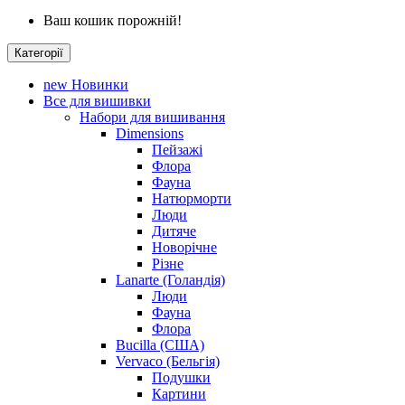
Ваш кошик порожній!
Категорії
new
Новинки
Все для вишивки
Набори для вишивання
Dimensions
Пейзажі
Флора
Фауна
Натюрморти
Люди
Дитяче
Новорічне
Різне
Lanarte (Голандія)
Люди
Фауна
Флора
Bucilla (США)
Vervaco (Бельгія)
Подушки
Картини