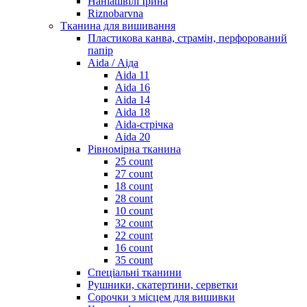
Наніашвілі Ірина
Riznobarvna
Тканина для вишивання
Пластикова канва, страмін, перфорований
папір
Aida / Аіда
Aida 11
Aida 16
Aida 14
Aida 18
Aida-стрічка
Aida 20
Рівномірна тканина
25 count
27 count
18 count
28 count
10 count
32 count
22 count
16 count
35 count
Спеціальні тканини
Рушники, скатертини, серветки
Сорочки з місцем для вишивки