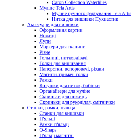
Caron Collection Waterlilies
Муліне Tela Artis
Муліне ручного фарбування Tela Artis
Нитка для вишивки Пухнастик
Аксесуари для вишивки
Оформлення картин
Ножиці
Лупи
Маркери для тканини
Різне
Гольниці, нитковдівачі
Голки для вишивання
Наперстки, вспорювачі, різаки
Магніти-тримачі голки
Рамки
Котушки для ниток, бобінки
Органайзери для муліне
Скриньки для ножиць
Скриньки для рукоділля, смітнички
Станки, рамки, пяльца
Станки для вишивки
П'яльці
Рамки-п'яльці
Q-Snaps
П'яльці магнітні