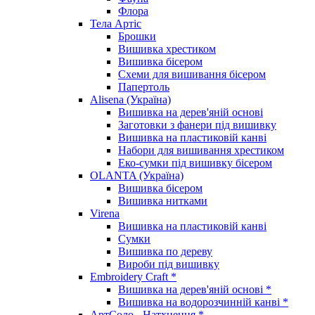
Флора
Тела Артіс
Брошки
Вишивка хрестиком
Вишивка бісером
Схеми для вишивання бісером
Папертоль
Alisena (Україна)
Вишивка на дерев'яній основі
Заготовки з фанери під вишивку
Вишивка на пластиковій канві
Набори для вишивання хрестиком
Еко-сумки під вишивку бісером
OLANTA (Україна)
Вишивка бісером
Вишивка нитками
Virena
Вишивка на пластиковій канві
Сумки
Вишивка по дереву
Вироби під вишивку
Embroidery Craft *
Вишивка на дерев'яній основі *
Вишивка на водорозчинній канві *
АртСоло - Натхнення *