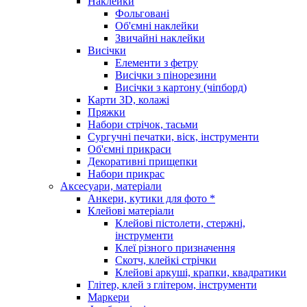
Наклейки
Фольговані
Об'ємні наклейки
Звичайні наклейки
Висічки
Елементи з фетру
Висічки з пінорезини
Висічки з картону (чіпборд)
Карти 3D, колажі
Пряжки
Набори стрічок, тасьми
Сургучні печатки, віск, інструменти
Об'ємні прикраси
Декоративні прищепки
Набори прикрас
Аксесуари, матеріали
Анкери, кутики для фото *
Клейові матеріали
Клейові пістолети, стержні,
інструменти
Клеї різного призначення
Скотч, клейкі стрічки
Клейові аркуші, крапки, квадратики
Глітер, клей з глітером, інструменти
Маркери