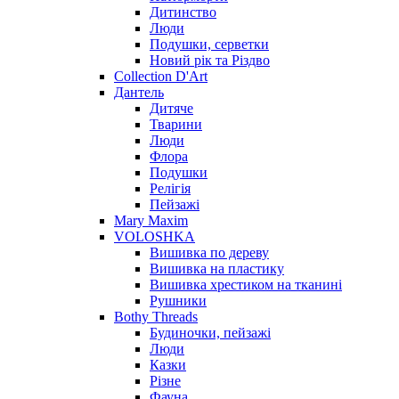
Дитинство
Люди
Подушки, серветки
Новий рік та Різдво
Collection D'Art
Дантель
Дитяче
Тварини
Люди
Флора
Подушки
Релігія
Пейзажі
Mary Maxim
VOLOSHKA
Вишивка по дереву
Вишивка на пластику
Вишивка хрестиком на тканині
Рушники
Bothy Threads
Будиночки, пейзажі
Люди
Казки
Різне
Фауна