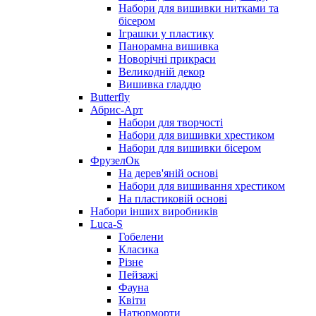
Набори для вишивки нитками та
бісером
Іграшки у пластику
Панорамна вишивка
Новорічні прикраси
Великодній декор
Вишивка гладдю
Butterfly
Абрис-Арт
Набори для творчості
Набори для вишивки хрестиком
Набори для вишивки бісером
ФрузелОк
На дерев'яній основі
Набори для вишивання хрестиком
На пластиковій основі
Набори інших виробників
Luca-S
Гобелени
Класика
Різне
Пейзажі
Фауна
Квіти
Натюрморти