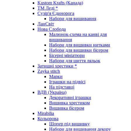
Kustom Krafts (Канада)
ТМ Леді *
Сузір'я Єдинорога
Набори для вишивання
ЛанСвіт
Нова Слобода
Малюнок-схема на канві для
вишивання
Набори для вишивки нитками
Набори для вишивки бісером
Бісерні мініатюри
Набори для шиття ляльок
Затишні хрестики *
Zayka stitch
Марки
Іграшки на підвісі
На підставці
ВДВ (Україна)
Декоративні іграшки
Вишивка хрестиком
Вишивка бісером
Mirabilia
Кольорова
Шопер під вишивку
Набори для вишивання декору