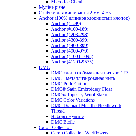
Micro Ice Chenill
Муліне різне
Стрічки для вишивання 2 мм, 4 мм
Anchor (100% длинноволокнистый хлопок)
Anchor (#1-99)
Anchor (#100-189)
Anchor (#203-298)
Anchor (#300-399)
Anchor (#400-899)
Anchor (#900-979)
Anchor (#1001-1098)
Anchor (#1201-9575)
DMC
DMC хлопчатобумажная нить art.177
DMC - металлизированая нить
DMC Perle Cotton
DMC® Satin Embroidery Floss
DMC® Tapestry Wool Skein
DMC Color Variations
DMC Diamant Metallic Needlework
Thread
Наборы мулине
DMC Etoile
Caron Collection
Caron Collection Wildflowers