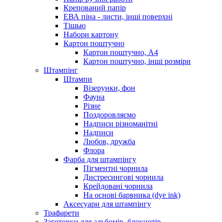
Крепований папір
ЕВА піна - листи, інші поверхні
Тішью
Набори картону
Картон поштучно
Картон поштучно, А4
Картон поштучно, інші розміри
Штампінг
Штампи
Візерунки, фон
Фауна
Різне
Поздоровляємо
Надписи різноманітні
Надписи
Любов, дружба
Флора
Фарба для штампінгу
Пігментні чорнила
Дистресингові чорнила
Крейдовані чорнила
На основі барвника (dye ink)
Аксесуари для штампінгу
Трафарети
Заготовки для альбомів, блокнотів