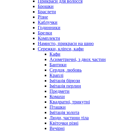
Прикраси для волосся
Брошки
Браслети
Різне
Каблучки
Годинники
Брелки
Комплекти
Намисто, прикраси на шию
Сережки, кліпси, кафи
Кафи
Асиметричні, з двох частин
Бантики
Сердця, любовь
Краплі
Імітація бірюзи
Імітація перлин
Предмети
Комахи
Квадратні, трикутні
Пташки
Імітація золота
Люди, частини тіла
Квіточки різні
Вечірні