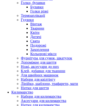
Голки, булавки
Булавки
Голки різні
Термоаплікації
Гудзики
Вінтаж
Тварини
Квіти
Дитячі
Свята
Подорожі
Захоплення
Кольорові мікси
Фурнітура для сумок, шкатулок
Допоміжне для шиття
Ножі, аксесуари до них
Клей, добавки для тканини
Для швейних машинок
Набори для квілтінгу
Лінійки, шаблони, трафарети, мати
Нитки для шиття
Килимарство
Набори для килимарства
Аксесуари для килимарства
Нитки для килимарства