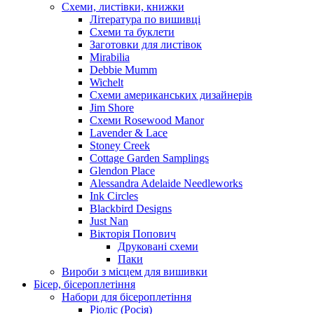
Схеми, листівки, книжки
Література по вишивці
Схеми та буклети
Заготовки для листівок
Mirabilia
Debbie Mumm
Wichelt
Схеми американських дизайнерів
Jim Shore
Cхеми Rosewood Manor
Lavender & Lace
Stoney Creek
Cottage Garden Samplings
Glendon Place
Alessandra Adelaide Needleworks
Ink Circles
Blackbird Designs
Just Nan
Вікторія Попович
Друковані схеми
Паки
Вироби з місцем для вишивки
Бісер, бісероплетіння
Набори для бісероплетіння
Ріоліс (Росія)