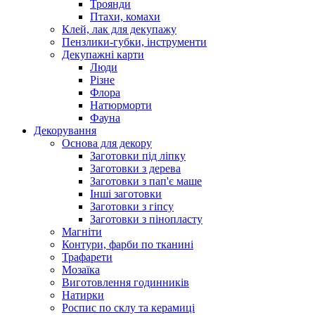
Троянди
Птахи, комахи
Клей, лак для декупажу
Пензлики-губки, інструменти
Декупажні карти
Люди
Різне
Флора
Натюрморти
Фауна
Декорування
Основа для декору
Заготовки під ліпку
Заготовки з дерева
Заготовки з пап'є маше
Інші заготовки
Заготовки з гіпсу
Заготовки з пінопласту
Магніти
Контури, фарби по тканині
Трафарети
Мозаїка
Виготовлення годинників
Натирки
Роспис по склу та керамиці