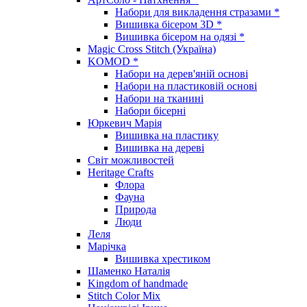
Набори для викладення стразами *
Вишивка бісером 3D *
Вишивка бісером на одязі *
Magic Cross Stitch (Україна)
KOMOD *
Набори на дерев'яній основі
Набори на пластиковій основі
Набори на тканині
Набори бісерні
Юркевич Марія
Вишивка на пластику
Вишивка на дереві
Світ можливостей
Heritage Crafts
Флора
Фауна
Природа
Люди
Леля
Марічка
Вишивка хрестиком
Шаменко Наталія
Kingdom of handmade
Stitch Color Mix