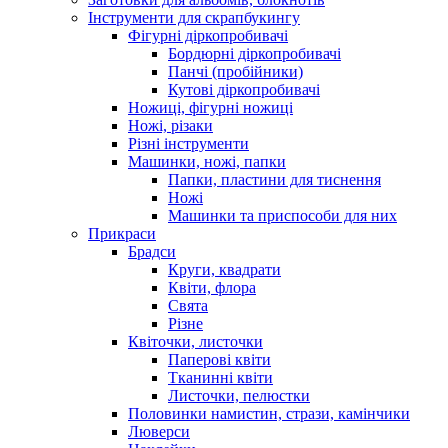
Інструменти для скрапбукингу
Фігурні діркопробивачі
Бордюрні діркопробивачі
Панчі (пробійники)
Кутові діркопробивачі
Ножиці, фігурні ножиці
Ножі, різаки
Різні інструменти
Машинки, ножі, папки
Папки, пластини для тиснення
Ножі
Машинки та приспособи для них
Прикраси
Брадси
Круги, квадрати
Квіти, флора
Свята
Різне
Квіточки, листочки
Паперові квіти
Тканинні квіти
Листочки, пелюстки
Половинки намистин, стрази, камінчики
Люверси