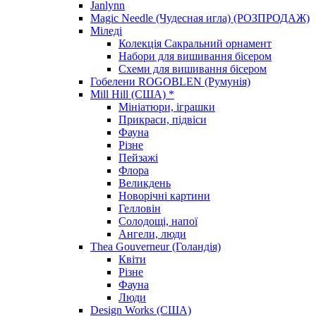
Janlynn
Magic Needle (Чудесная игла) (РОЗПРОДАЖ)
Міледі
Колекція Сакральний орнамент
Набори для вишивання бісером
Схеми для вишивання бісером
Гобелени ROGOBLEN (Румунія)
Mill Hill (США) *
Мініатюри, іграшки
Прикраси, підвіси
Фауна
Різне
Пейзажі
Флора
Великдень
Новорічні картини
Гелловін
Солодощі, напої
Ангели, люди
Thea Gouverneur (Голандія)
Квіти
Різне
Фауна
Люди
Design Works (США)