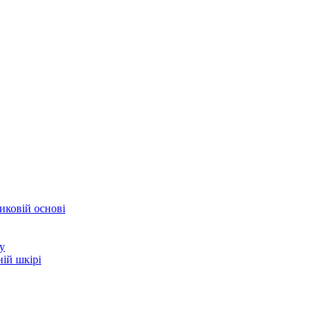
иковій основі
у
ій шкірі