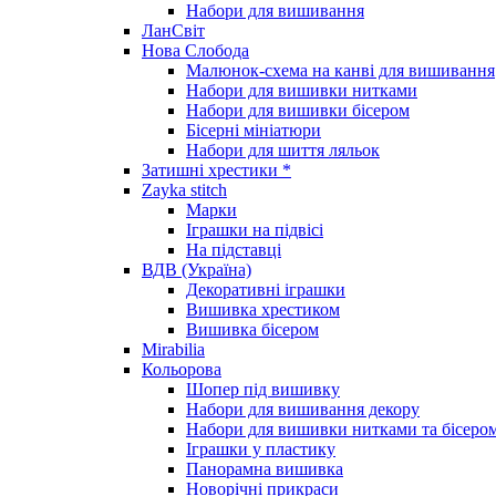
Набори для вишивання
ЛанСвіт
Нова Слобода
Малюнок-схема на канві для вишивання
Набори для вишивки нитками
Набори для вишивки бісером
Бісерні мініатюри
Набори для шиття ляльок
Затишні хрестики *
Zayka stitch
Марки
Іграшки на підвісі
На підставці
ВДВ (Україна)
Декоративні іграшки
Вишивка хрестиком
Вишивка бісером
Mirabilia
Кольорова
Шопер під вишивку
Набори для вишивання декору
Набори для вишивки нитками та бісеро
Іграшки у пластику
Панорамна вишивка
Новорічні прикраси