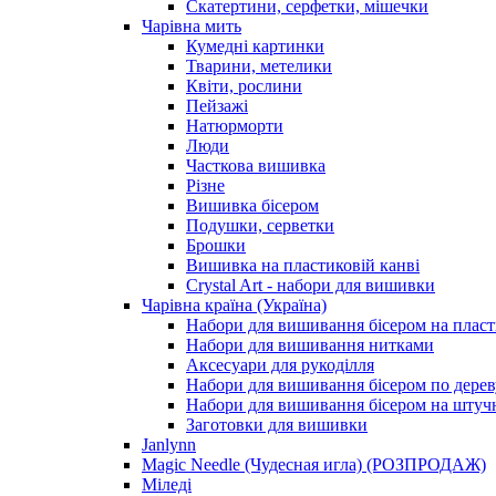
Скатертини, серфетки, мішечки
Чарiвна мить
Кумедні картинки
Тварини, метелики
Квіти, рослини
Пейзажі
Натюрморти
Люди
Часткова вишивка
Різне
Вишивка бісером
Подушки, серветки
Брошки
Вишивка на пластиковій канві
Crystal Art - набори для вишивки
Чарівна країна (Україна)
Набори для вишивання бісером на пласт
Набори для вишивання нитками
Аксесуари для рукоділля
Набори для вишивання бісером по дерев
Набори для вишивання бісером на штучн
Заготовки для вишивки
Janlynn
Magic Needle (Чудесная игла) (РОЗПРОДАЖ)
Міледі