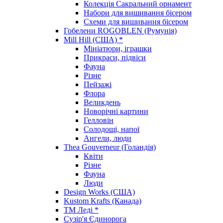
Колекція Сакральний орнамент
Набори для вишивання бісером
Схеми для вишивання бісером
Гобелени ROGOBLEN (Румунія)
Mill Hill (США) *
Мініатюри, іграшки
Прикраси, підвіси
Фауна
Різне
Пейзажі
Флора
Великдень
Новорічні картини
Гелловін
Солодощі, напої
Ангели, люди
Thea Gouverneur (Голандія)
Квіти
Різне
Фауна
Люди
Design Works (США)
Kustom Krafts (Канада)
ТМ Леді *
Сузір'я Єдинорога