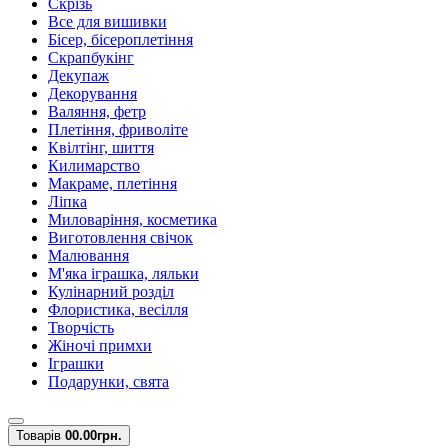
Скрізь
Все для вишивки
Бісер, бісероплетіння
Скрапбукінг
Декупаж
Декорування
Валяння, фетр
Плетіння, фриволіте
Квілтінг, шиття
Килимарство
Макраме, плетіння
Ліпка
Миловаріння, косметика
Виготовлення свічок
Малювання
М'яка іграшка, ляльки
Кулінарний розділ
Флористика, весілля
Творчість
Жіночі примхи
Іграшки
Подарунки, свята
Товарів
0
0.00грн.