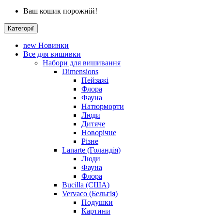
Ваш кошик порожній!
Категорії
new
Новинки
Все для вишивки
Набори для вишивання
Dimensions
Пейзажі
Флора
Фауна
Натюрморти
Люди
Дитяче
Новорічне
Різне
Lanarte (Голандія)
Люди
Фауна
Флора
Bucilla (США)
Vervaco (Бельгія)
Подушки
Картини