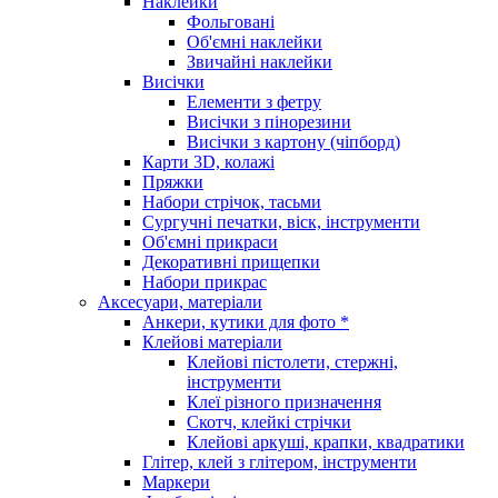
Наклейки
Фольговані
Об'ємні наклейки
Звичайні наклейки
Висічки
Елементи з фетру
Висічки з пінорезини
Висічки з картону (чіпборд)
Карти 3D, колажі
Пряжки
Набори стрічок, тасьми
Сургучні печатки, віск, інструменти
Об'ємні прикраси
Декоративні прищепки
Набори прикрас
Аксесуари, матеріали
Анкери, кутики для фото *
Клейові матеріали
Клейові пістолети, стержні,
інструменти
Клеї різного призначення
Скотч, клейкі стрічки
Клейові аркуші, крапки, квадратики
Глітер, клей з глітером, інструменти
Маркери