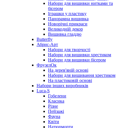
Набори для вишивки нитками та
бісером
Іграшки у пластику
Панорамна вишивка
Новорічні прикраси
Великодній декор
Вишивка гладдю
Butterfly
Абрис-Арт
Набори для творчості
Набори для вишивки хрестиком
Набори для вишивки бісером
ФрузелОк
На дерев'яній основі
Набори для вишивання хрестиком
На пластиковій основі
Набори інших виробників
Luca-S
Гобелени
Класика
Різне
Пейзажі
Фауна
Квіти
Натюрморти