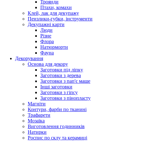
Троянди
Птахи, комахи
Клей, лак для декупажу
Пензлики-губки, інструменти
Декупажні карти
Люди
Різне
Флора
Натюрморти
Фауна
Декорування
Основа для декору
Заготовки під ліпку
Заготовки з дерева
Заготовки з пап'є маше
Інші заготовки
Заготовки з гіпсу
Заготовки з пінопласту
Магніти
Контури, фарби по тканині
Трафарети
Мозаїка
Виготовлення годинників
Натирки
Роспис по склу та керамиці