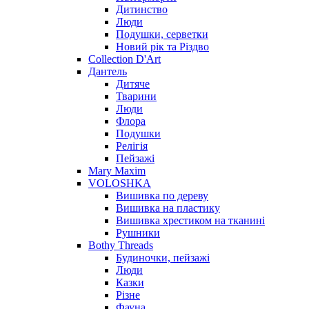
Дитинство
Люди
Подушки, серветки
Новий рік та Різдво
Collection D'Art
Дантель
Дитяче
Тварини
Люди
Флора
Подушки
Релігія
Пейзажі
Mary Maxim
VOLOSHKA
Вишивка по дереву
Вишивка на пластику
Вишивка хрестиком на тканині
Рушники
Bothy Threads
Будиночки, пейзажі
Люди
Казки
Різне
Фауна