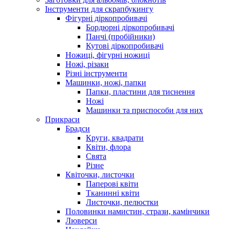
Інструменти для скрапбукингу
Фігурні діркопробивачі
Бордюрні діркопробивачі
Панчі (пробійники)
Кутові діркопробивачі
Ножиці, фігурні ножиці
Ножі, різаки
Різні інструменти
Машинки, ножі, папки
Папки, пластини для тиснення
Ножі
Машинки та приспособи для них
Прикраси
Брадси
Круги, квадрати
Квіти, флора
Свята
Різне
Квіточки, листочки
Паперові квіти
Тканинні квіти
Листочки, пелюстки
Половинки намистин, стрази, камінчики
Люверси