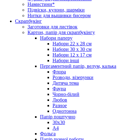
Намистини*
Підвіски, кулони, шарміки
Нитки для вышивки бисером
Скрапбукінг
Заготовки для листівок
Картон, папір для скрапбукінгу
Набори паперу
Набори 22 х 28 см
Набори 30 х 30 см
Набори 12 х 17 см
Набори інші
Пергаментний папір, велум, калька
Флора
Розводи, візерунки
Дитяча тема
Фауна
Чорно-білий
Любов
Разное
Однотонна
Папір поштучно
30х30
А4
Фольга
Папір ручної работи