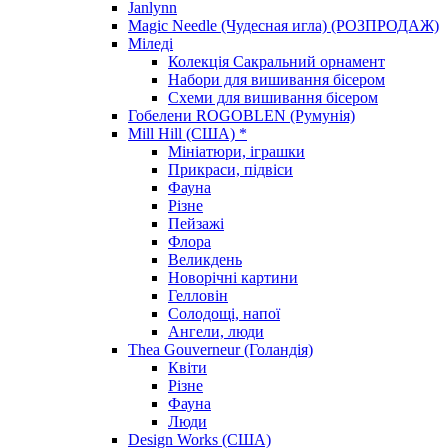
Janlynn
Magic Needle (Чудесная игла) (РОЗПРОДАЖ)
Міледі
Колекція Сакральний орнамент
Набори для вишивання бісером
Схеми для вишивання бісером
Гобелени ROGOBLEN (Румунія)
Mill Hill (США) *
Мініатюри, іграшки
Прикраси, підвіси
Фауна
Різне
Пейзажі
Флора
Великдень
Новорічні картини
Гелловін
Солодощі, напої
Ангели, люди
Thea Gouverneur (Голандія)
Квіти
Різне
Фауна
Люди
Design Works (США)