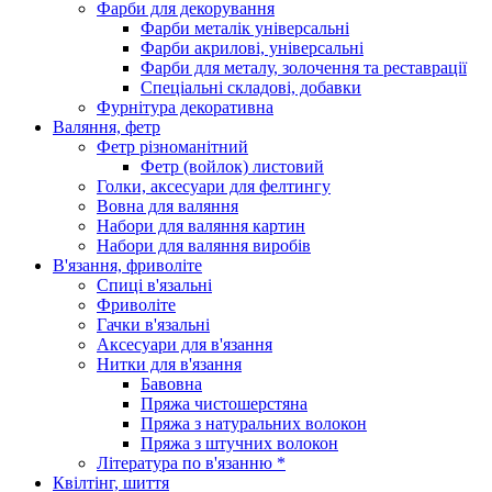
Фарби для декорування
Фарби металік універсальні
Фарби акрилові, універсальні
Фарби для металу, золочення та реставрації
Спеціальні складові, добавки
Фурнітура декоративна
Валяння, фетр
Фетр різноманітний
Фетр (войлок) листовий
Голки, аксесуари для фелтингу
Вовна для валяння
Набори для валяння картин
Набори для валяння виробів
В'язання, фриволіте
Спиці в'язальні
Фриволіте
Гачки в'язальні
Аксесуари для в'язання
Нитки для в'язання
Бавовна
Пряжа чистошерстяна
Пряжа з натуральних волокон
Пряжа з штучних волокон
Література по в'язанню *
Квілтінг, шиття