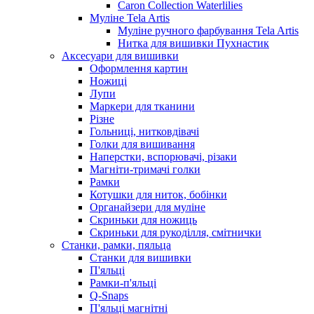
Caron Collection Waterlilies
Муліне Tela Artis
Муліне ручного фарбування Tela Artis
Нитка для вишивки Пухнастик
Аксесуари для вишивки
Оформлення картин
Ножиці
Лупи
Маркери для тканини
Різне
Гольниці, нитковдівачі
Голки для вишивання
Наперстки, вспорювачі, різаки
Магніти-тримачі голки
Рамки
Котушки для ниток, бобінки
Органайзери для муліне
Скриньки для ножиць
Скриньки для рукоділля, смітнички
Станки, рамки, пяльца
Станки для вишивки
П'яльці
Рамки-п'яльці
Q-Snaps
П'яльці магнітні