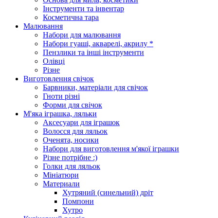
Інструменти та інвентар
Косметична тара
Малювання
Набори для малювання
Набори гуаші, акварелі, акрилу *
Пензлики та інші інструменти
Олівці
Різне
Виготовлення свічок
Барвники, матеріали для свічок
Гноти різні
Форми для свічок
М'яка іграшка, ляльки
Аксесуари для іграшок
Волосся для ляльок
Оченята, носики
Набори для виготовлення м'якої іграшки
Різне потрібне :)
Голки для ляльок
Мініатюри
Материали
Хутряний (синельний) дріт
Помпони
Хутро