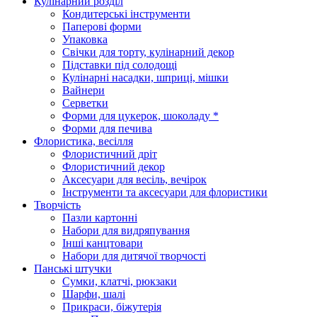
Кулінарний розділ
Кондитерські інструменти
Паперові форми
Упаковка
Свічки для торту, кулінарний декор
Підставки під солодощі
Кулінарні насадки, шприці, мішки
Вайнери
Серветки
Форми для цукерок, шоколаду *
Форми для печива
Флористика, весілля
Флористичний дріт
Флористичний декор
Аксесуари для весіль, вечірок
Інструменти та аксесуари для флористики
Творчість
Пазли картонні
Набори для видряпування
Інші канцтовари
Набори для дитячої творчості
Панські штучки
Сумки, клатчі, рюкзаки
Шарфи, шалі
Прикраси, біжутерія