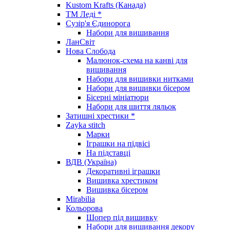
Kustom Krafts (Канада)
ТМ Леді *
Сузір'я Єдинорога
Набори для вишивання
ЛанСвіт
Нова Слобода
Малюнок-схема на канві для
вишивання
Набори для вишивки нитками
Набори для вишивки бісером
Бісерні мініатюри
Набори для шиття ляльок
Затишні хрестики *
Zayka stitch
Марки
Іграшки на підвісі
На підставці
ВДВ (Україна)
Декоративні іграшки
Вишивка хрестиком
Вишивка бісером
Mirabilia
Кольорова
Шопер під вишивку
Набори для вишивання декору