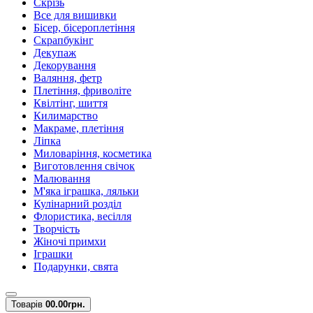
Скрізь
Все для вишивки
Бісер, бісероплетіння
Скрапбукінг
Декупаж
Декорування
Валяння, фетр
Плетіння, фриволіте
Квілтінг, шиття
Килимарство
Макраме, плетіння
Ліпка
Миловаріння, косметика
Виготовлення свічок
Малювання
М'яка іграшка, ляльки
Кулінарний розділ
Флористика, весілля
Творчість
Жіночі примхи
Іграшки
Подарунки, свята
Товарів
0
0.00грн.