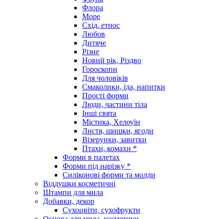
Флора
Море
Схід, етнос
Любов
Дитяче
Різне
Новий рік, Різдво
Гороскопи
Для чоловіків
Смаколики, їда, напитки
Прості форми
Люди, частини тіла
Інші свята
Містика, Хелоуїн
Листя, шишки, ягоди
Візерунки, завитки
Птахи, комахи *
Форми в палетах
Форми під нарізку *
Силіконові форми та молди
Віддушки косметичні
Штампи для мила
Добавки, декор
Сухоцвіти, сухофрукти
Основа для мила, косметики