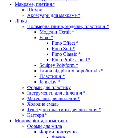
Макраме, плетіння
Шнури
Аксесуари для макраме *
Ліпка
Полімерна глина, моделін, пластилін *
Моделін Cernit *
Fimo *
Fimo Effect *
Fimo Soft *
Fimo Classic *
Fimo Professional *
Sculpey Polyform *
Глина від різних виробників *
Пластилін *
Jam clay *
Форми для пластику
Інструменти для ліплення *
Матеріали для ліплення*
Холодна емаль
Текстурні пластини для ліплення *
Каттери*
Миловаріння, косметика
Форми для мила
Форми поштучно
Фауна