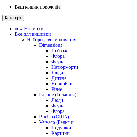
Ваш кошик порожній!
Категорії
new
Новинки
Все для вишивки
Набори для вишивання
Dimensions
Пейзажі
Флора
Фауна
Натюрморти
Люди
Дитяче
Новорічне
Різне
Lanarte (Голандія)
Люди
Фауна
Флора
Bucilla (США)
Vervaco (Бельгія)
Подушки
Картини