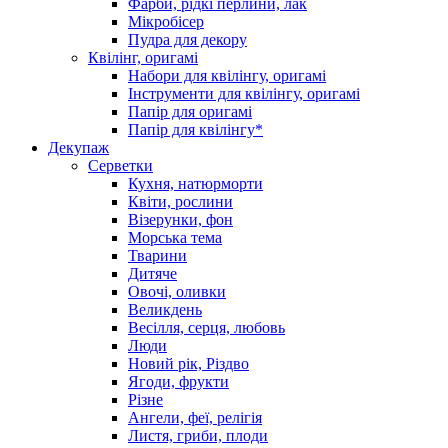
Фарби, рідкі перлини, лак
Мікробісер
Пудра для декору
Квілінг, оригамі
Набори для квілінгу, оригамі
Інструменти для квілінгу, оригамі
Папір для оригамі
Папір для квілінгу*
Декупаж
Серветки
Кухня, натюрморти
Квіти, рослини
Візерунки, фон
Морська тема
Тварини
Дитяче
Овочі, оливки
Великдень
Весілля, серця, любовь
Люди
Новий рік, Різдво
Ягоди, фрукти
Різне
Ангели, феї, релігія
Листя, гриби, плоди