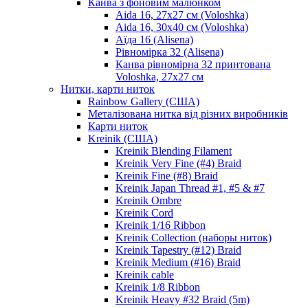
Канва з фоновим малюнком
Aida 16, 27х27 см (Voloshka)
Aida 16, 30х40 см (Voloshka)
Аїда 16 (Alisena)
Рівномірка 32 (Alisena)
Канва рівномірна 32 принтована
Voloshka, 27х27 см
Нитки, карти ниток
Rainbow Gallery (США)
Металізована нитка від різних виробників
Карти ниток
Kreinik (США)
Kreinik Blending Filament
Kreinik Very Fine (#4) Braid
Kreinik Fine (#8) Braid
Kreinik Japan Thread #1, #5 & #7
Kreinik Ombre
Kreinik Cord
Kreinik 1/16 Ribbon
Kreinik Collection (наборы ниток)
Kreinik Tapestry (#12) Braid
Kreinik Medium (#16) Braid
Kreinik cable
Kreinik 1/8 Ribbon
Kreinik Heavy #32 Braid (5m)