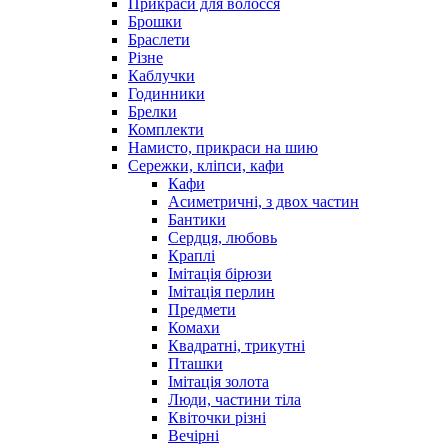
Прикраси для волосся
Брошки
Браслети
Різне
Каблучки
Годинники
Брелки
Комплекти
Намисто, прикраси на шию
Сережки, кліпси, кафи
Кафи
Асиметричні, з двох частин
Бантики
Сердця, любовь
Краплі
Імітація бірюзи
Імітація перлин
Предмети
Комахи
Квадратні, трикутні
Пташки
Імітація золота
Люди, частини тіла
Квіточки різні
Вечірні