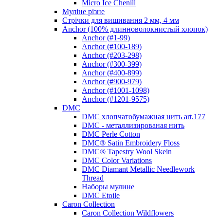
Micro Ice Chenill
Муліне різне
Стрічки для вишивання 2 мм, 4 мм
Anchor (100% длинноволокнистый хлопок)
Anchor (#1-99)
Anchor (#100-189)
Anchor (#203-298)
Anchor (#300-399)
Anchor (#400-899)
Anchor (#900-979)
Anchor (#1001-1098)
Anchor (#1201-9575)
DMC
DMC хлопчатобумажная нить art.177
DMC - металлизированая нить
DMC Perle Cotton
DMC® Satin Embroidery Floss
DMC® Tapestry Wool Skein
DMC Color Variations
DMC Diamant Metallic Needlework
Thread
Наборы мулине
DMC Etoile
Caron Collection
Caron Collection Wildflowers