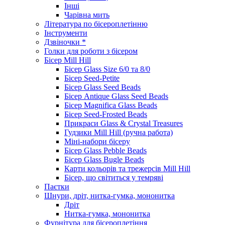
Інші
Чарівна мить
Література по бісероплетінню
Інструменти
Дзвіночки *
Голки для роботи з бісером
Бісер Mill Hill
Бісер Glass Size 6/0 та 8/0
Бісер Seed-Petite
Бісер Glass Seed Beads
Бісер Antique Glass Seed Beads
Бісер Magnifica Glass Beads
Бісер Seed-Frosted Beads
Прикраси Glass & Crystal Treasures
Гудзики Mill Hill (ручна работа)
Міні-набори бісеру
Бісер Glass Pebble Beads
Бісер Glass Bugle Beads
Карти кольорів та трежерсів Mill Hill
Бісер, що світиться у темряві
Паєтки
Шнури, дріт, нитка-гумка, мононитка
Дріт
Нитка-гумка, мононитка
Фурнітура для бісероплетіння