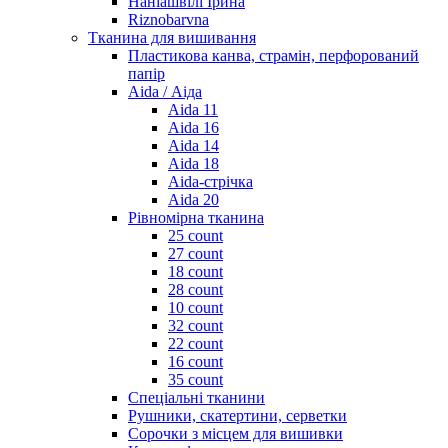
Наніашвілі Ірина
Riznobarvna
Тканина для вишивання
Пластикова канва, страмін, перфорований
папір
Aida / Аіда
Aida 11
Aida 16
Aida 14
Aida 18
Aida-стрічка
Aida 20
Рівномірна тканина
25 count
27 count
18 count
28 count
10 count
32 count
22 count
16 count
35 count
Спеціальні тканини
Рушники, скатертини, серветки
Сорочки з місцем для вишивки