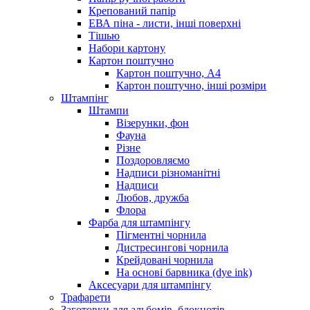
Крепований папір
ЕВА піна - листи, інші поверхні
Тішью
Набори картону
Картон поштучно
Картон поштучно, А4
Картон поштучно, інші розміри
Штампінг
Штампи
Візерунки, фон
Фауна
Різне
Поздоровляємо
Надписи різноманітні
Надписи
Любов, дружба
Флора
Фарба для штампінгу
Пігментні чорнила
Дистресингові чорнила
Крейдовані чорнила
На основі барвника (dye ink)
Аксесуари для штампінгу
Трафарети
Заготовки для альбомів, блокнотів