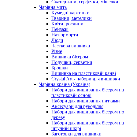
Скатертини, серфетки, мішечки
Чарiвна мить
Кумедні картинки
Тварини, метелики
Квіти, рослини
Пейзажі
Натюрморти
Люди
Часткова вишивка
Різне
Вишивка бісером
Подушки, серветки
Брошки
Вишивка на пластиковій канві
Crystal Art - набори для вишивки
Чарівна країна (Україна)
Набори для вишивання бісером на
пластиковій основі
Набори для вишивання нитками
Аксесуари для рукоділля
Набори для вишивання бісером по
дереву
Набори для вишивання бісером на
штучній шкірі
Заготовки для вишивки