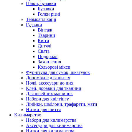
Голки, булавки
Булавки
Голки різні
Термоаплікації
Гудзики
Вінтаж
Тварини
Квіти
Дитячі
Свята
Подорожі
Захоплення
Кольорові мікси
Фурнітура для сумок, шкатулок
Допоміжне для шиття
Ножі, аксесуари до них
Клей, добавки для тканини
Для швейних машинок
Набори для квілтінгу
Лінійки, шаблони, трафарети, мати
Нитки для шиття
Килимарство
Набори для килимарства
Аксесуари для килимарства
Нитки для килимарства