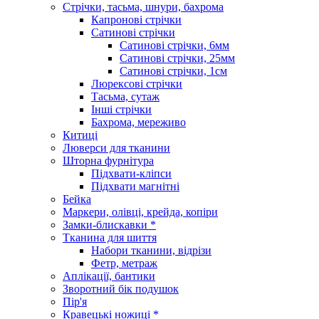
Стрічки, тасьма, шнури, бахрома
Капронові стрічки
Сатинові стрічки
Сатинові стрічки, 6мм
Сатинові стрічки, 25мм
Сатинові стрічки, 1см
Люрексові стрічки
Тасьма, сутаж
Інші стрічки
Бахрома, мереживо
Китиці
Люверси для тканини
Шторна фурнітура
Підхвати-кліпси
Підхвати магнітні
Бейка
Маркери, олівці, крейда, копіри
Замки-блискавки *
Тканина для шиття
Набори тканини, відрізи
Фетр, метраж
Аплікації, бантики
Зворотний бік подушок
Пір'я
Кравецькі ножиці *