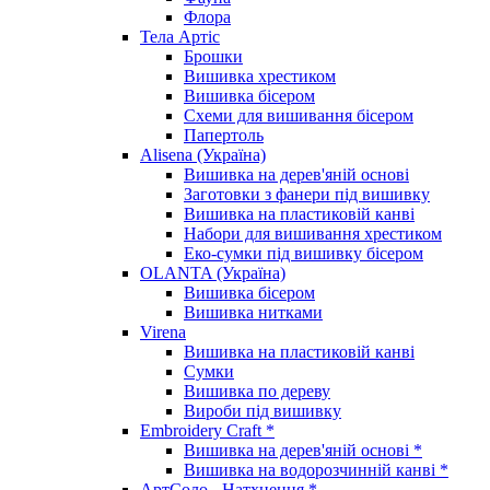
Флора
Тела Артіс
Брошки
Вишивка хрестиком
Вишивка бісером
Схеми для вишивання бісером
Папертоль
Alisena (Україна)
Вишивка на дерев'яній основі
Заготовки з фанери під вишивку
Вишивка на пластиковій канві
Набори для вишивання хрестиком
Еко-сумки під вишивку бісером
OLANTA (Україна)
Вишивка бісером
Вишивка нитками
Virena
Вишивка на пластиковій канві
Сумки
Вишивка по дереву
Вироби під вишивку
Embroidery Craft *
Вишивка на дерев'яній основі *
Вишивка на водорозчинній канві *
АртСоло - Натхнення *