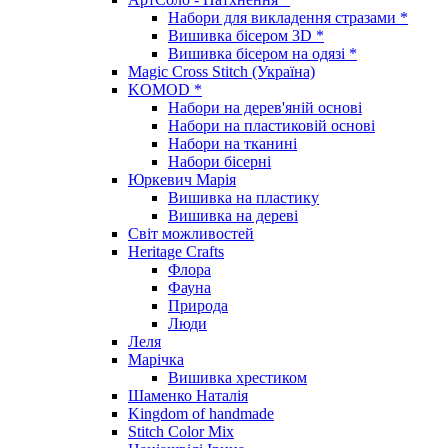
Набори для викладення стразами *
Вишивка бісером 3D *
Вишивка бісером на одязі *
Magic Cross Stitch (Україна)
KOMOD *
Набори на дерев'яній основі
Набори на пластиковій основі
Набори на тканині
Набори бісерні
Юркевич Марія
Вишивка на пластику
Вишивка на дереві
Світ можливостей
Heritage Crafts
Флора
Фауна
Природа
Люди
Леля
Марічка
Вишивка хрестиком
Шаменко Наталія
Kingdom of handmade
Stitch Color Mix