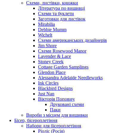
Схеми, листівки, книжки
Література по вишивці
Схеми та буклети
Заготовки для листівок
Mirabilia
Debbie Mumm
Wichelt
Схеми американських дизайнерів
Jim Shore
Cхеми Rosewood Manor
Lavender & Lace
Stoney Creek
Cottage Garden Samplings
Glendon Place
Alessandra Adelaide Needleworks
Ink Circles
Blackbird Designs
Just Nan
Вікторія Попович
Друковані схеми
Паки
Вироби з місцем для вишивки
Бісер, бісероплетіння
Набори для бісероплетіння
Ріоліс (Росія)