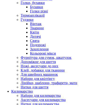
Голки, булавки
Булавки
Голки різні
Термоаплікації
Гудзики
Вінтаж
Тварини
Квіти
Дитячі
Свята
Подорожі
Захоплення
Кольорові мікси
Фурнітура для сумок, шкатулок
Допоміжне для шиття
Ножі, аксесуари до них
Клей, добавки для тканини
Для швейних машинок
Набори для квілтінгу
Лінійки, шаблони, трафарети, мати
Нитки для шиття
Килимарство
Набори для килимарства
Аксесуари для килимарства
Нитки для килимарства