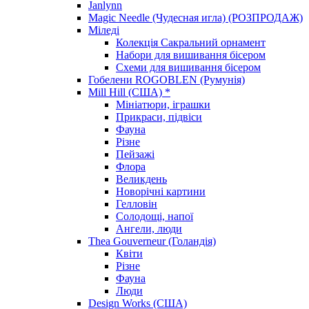
Janlynn
Magic Needle (Чудесная игла) (РОЗПРОДАЖ)
Міледі
Колекція Сакральний орнамент
Набори для вишивання бісером
Схеми для вишивання бісером
Гобелени ROGOBLEN (Румунія)
Mill Hill (США) *
Мініатюри, іграшки
Прикраси, підвіси
Фауна
Різне
Пейзажі
Флора
Великдень
Новорічні картини
Гелловін
Солодощі, напої
Ангели, люди
Thea Gouverneur (Голандія)
Квіти
Різне
Фауна
Люди
Design Works (США)