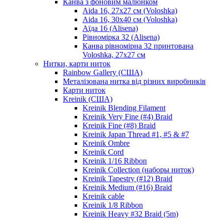
Канва з фоновим малюнком
Aida 16, 27х27 см (Voloshka)
Aida 16, 30х40 см (Voloshka)
Аїда 16 (Alisena)
Рівномірка 32 (Alisena)
Канва рівномірна 32 принтована
Voloshka, 27х27 см
Нитки, карти ниток
Rainbow Gallery (США)
Металізована нитка від різних виробників
Карти ниток
Kreinik (США)
Kreinik Blending Filament
Kreinik Very Fine (#4) Braid
Kreinik Fine (#8) Braid
Kreinik Japan Thread #1, #5 & #7
Kreinik Ombre
Kreinik Cord
Kreinik 1/16 Ribbon
Kreinik Collection (наборы ниток)
Kreinik Tapestry (#12) Braid
Kreinik Medium (#16) Braid
Kreinik cable
Kreinik 1/8 Ribbon
Kreinik Heavy #32 Braid (5m)