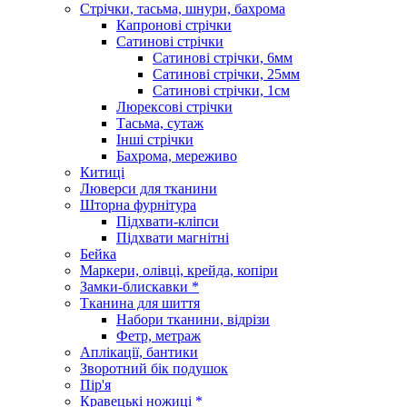
Стрічки, тасьма, шнури, бахрома
Капронові стрічки
Сатинові стрічки
Сатинові стрічки, 6мм
Сатинові стрічки, 25мм
Сатинові стрічки, 1см
Люрексові стрічки
Тасьма, сутаж
Інші стрічки
Бахрома, мереживо
Китиці
Люверси для тканини
Шторна фурнітура
Підхвати-кліпси
Підхвати магнітні
Бейка
Маркери, олівці, крейда, копіри
Замки-блискавки *
Тканина для шиття
Набори тканини, відрізи
Фетр, метраж
Аплікації, бантики
Зворотний бік подушок
Пір'я
Кравецькі ножиці *