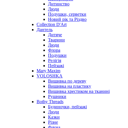
Дитинство
Люди
Подушки, серветки
Новий рік та Різдво
Collection D'Art
Дантель
Дитяче
Тварини
Люди
Флора
Подушки
Релігія
Пейзажі
Mary Maxim
VOLOSHKA
Вишивка по дереву
Вишивка на пластику
Вишивка хрестиком на тканині
Рушники
Bothy Threads
Будиночки, пейзажі
Люди
Казки
Різне
Фауна