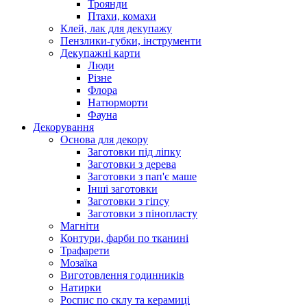
Троянди
Птахи, комахи
Клей, лак для декупажу
Пензлики-губки, інструменти
Декупажні карти
Люди
Різне
Флора
Натюрморти
Фауна
Декорування
Основа для декору
Заготовки під ліпку
Заготовки з дерева
Заготовки з пап'є маше
Інші заготовки
Заготовки з гіпсу
Заготовки з пінопласту
Магніти
Контури, фарби по тканині
Трафарети
Мозаїка
Виготовлення годинників
Натирки
Роспис по склу та керамиці