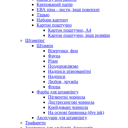
Крепований папір
ЕВА піна - листи, інші поверхні
Тішью
Набори картону
Картон поштучно
Картон поштучно, А4
Картон поштучно, інші розміри
Штампінг
Штампи
Візерунки, фон
Фауна
Різне
Поздоровляємо
Надписи різноманітні
Надписи
Любов, дружба
Флора
Фарба для штампінгу
Пігментні чорнила
Дистресингові чорнила
Крейдовані чорнила
На основі барвника (dye ink)
Аксесуари для штампінгу
Трафарети
Заготовки для альбомів, блокнотів