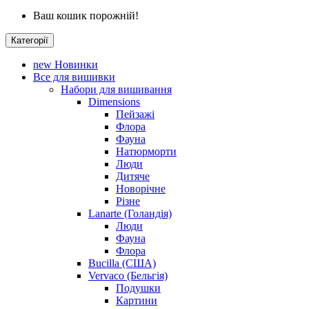
Ваш кошик порожній!
Категорії
new
Новинки
Все для вишивки
Набори для вишивання
Dimensions
Пейзажі
Флора
Фауна
Натюрморти
Люди
Дитяче
Новорічне
Різне
Lanarte (Голандія)
Люди
Фауна
Флора
Bucilla (США)
Vervaco (Бельгія)
Подушки
Картини