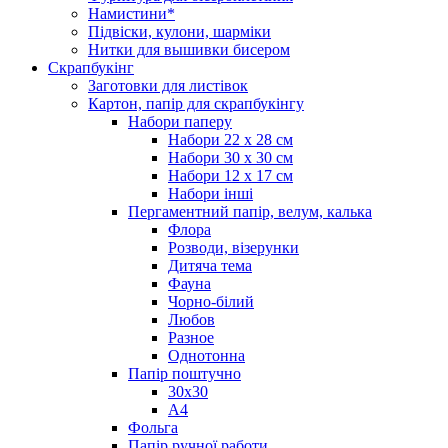
Намистини*
Підвіски, кулони, шарміки
Нитки для вышивки бисером
Скрапбукінг
Заготовки для листівок
Картон, папір для скрапбукінгу
Набори паперу
Набори 22 х 28 см
Набори 30 х 30 см
Набори 12 х 17 см
Набори інші
Пергаментний папір, велум, калька
Флора
Розводи, візерунки
Дитяча тема
Фауна
Чорно-білий
Любов
Разное
Однотонна
Папір поштучно
30х30
А4
Фольга
Папір ручної работи