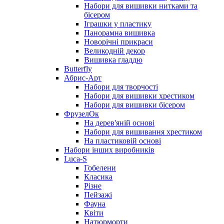
Набори для вишивки нитками та
бісером
Іграшки у пластику
Панорамна вишивка
Новорічні прикраси
Великодній декор
Вишивка гладдю
Butterfly
Абрис-Арт
Набори для творчості
Набори для вишивки хрестиком
Набори для вишивки бісером
ФрузелОк
На дерев'яній основі
Набори для вишивання хрестиком
На пластиковій основі
Набори інших виробників
Luca-S
Гобелени
Класика
Різне
Пейзажі
Фауна
Квіти
Натюрморти