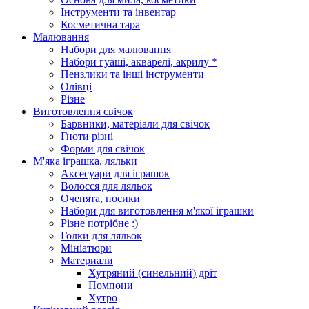
Інструменти та інвентар
Косметична тара
Малювання
Набори для малювання
Набори гуаші, акварелі, акрилу *
Пензлики та інші інструменти
Олівці
Різне
Виготовлення свічок
Барвники, матеріали для свічок
Гноти різні
Форми для свічок
М'яка іграшка, ляльки
Аксесуари для іграшок
Волосся для ляльок
Оченята, носики
Набори для виготовлення м'якої іграшки
Різне потрібне :)
Голки для ляльок
Мініатюри
Материали
Хутряний (синельний) дріт
Помпони
Хутро