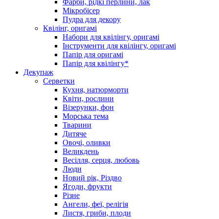
Фарби, рідкі перлини, лак
Мікробісер
Пудра для декору
Квілінг, оригамі
Набори для квілінгу, оригамі
Інструменти для квілінгу, оригамі
Папір для оригамі
Папір для квілінгу*
Декупаж
Серветки
Кухня, натюрморти
Квіти, рослини
Візерунки, фон
Морська тема
Тварини
Дитяче
Овочі, оливки
Великдень
Весілля, серця, любовь
Люди
Новий рік, Різдво
Ягоди, фрукти
Різне
Ангели, феї, релігія
Листя, гриби, плоди