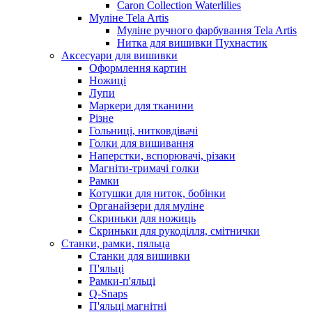
Caron Collection Waterlilies
Муліне Tela Artis
Муліне ручного фарбування Tela Artis
Нитка для вишивки Пухнастик
Аксесуари для вишивки
Оформлення картин
Ножиці
Лупи
Маркери для тканини
Різне
Гольниці, нитковдівачі
Голки для вишивання
Наперстки, вспорювачі, різаки
Магніти-тримачі голки
Рамки
Котушки для ниток, бобінки
Органайзери для муліне
Скриньки для ножиць
Скриньки для рукоділля, смітнички
Станки, рамки, пяльца
Станки для вишивки
П'яльці
Рамки-п'яльці
Q-Snaps
П'яльці магнітні