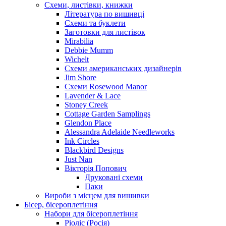
Схеми, листівки, книжки
Література по вишивці
Схеми та буклети
Заготовки для листівок
Mirabilia
Debbie Mumm
Wichelt
Схеми американських дизайнерів
Jim Shore
Cхеми Rosewood Manor
Lavender & Lace
Stoney Creek
Cottage Garden Samplings
Glendon Place
Alessandra Adelaide Needleworks
Ink Circles
Blackbird Designs
Just Nan
Вікторія Попович
Друковані схеми
Паки
Вироби з місцем для вишивки
Бісер, бісероплетіння
Набори для бісероплетіння
Ріоліс (Росія)