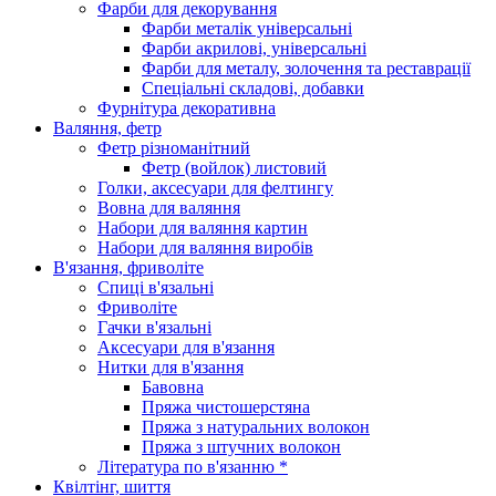
Фарби для декорування
Фарби металік універсальні
Фарби акрилові, універсальні
Фарби для металу, золочення та реставрації
Спеціальні складові, добавки
Фурнітура декоративна
Валяння, фетр
Фетр різноманітний
Фетр (войлок) листовий
Голки, аксесуари для фелтингу
Вовна для валяння
Набори для валяння картин
Набори для валяння виробів
В'язання, фриволіте
Спиці в'язальні
Фриволіте
Гачки в'язальні
Аксесуари для в'язання
Нитки для в'язання
Бавовна
Пряжа чистошерстяна
Пряжа з натуральних волокон
Пряжа з штучних волокон
Література по в'язанню *
Квілтінг, шиття