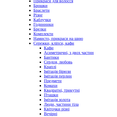
Прикраси для волосся
Брошки
Браслети
Різне
Каблучки
Годинники
Брелки
Комплекти
Намисто, прикраси на шию
Сережки, кліпси, кафи
Кафи
Асиметричні, з двох частин
Бантики
Сердця, любовь
Краплі
Імітація бірюзи
Імітація перлин
Предмети
Комахи
Квадратні, трикутні
Пташки
Імітація золота
Люди, частини тіла
Квіточки різні
Вечірні