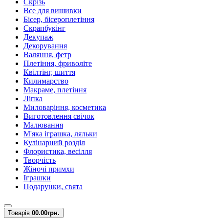
Скрізь
Все для вишивки
Бісер, бісероплетіння
Скрапбукінг
Декупаж
Декорування
Валяння, фетр
Плетіння, фриволіте
Квілтінг, шиття
Килимарство
Макраме, плетіння
Ліпка
Миловаріння, косметика
Виготовлення свічок
Малювання
М'яка іграшка, ляльки
Кулінарний розділ
Флористика, весілля
Творчість
Жіночі примхи
Іграшки
Подарунки, свята
Товарів
0
0.00грн.