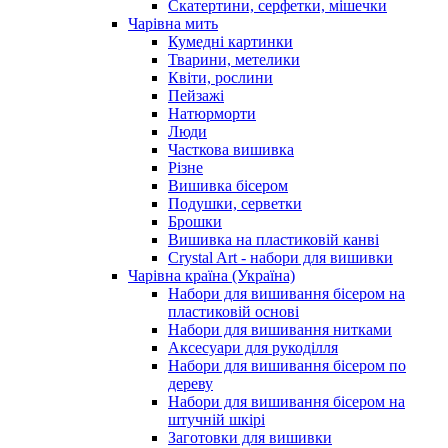
Скатертини, серфетки, мішечки
Чарiвна мить
Кумедні картинки
Тварини, метелики
Квіти, рослини
Пейзажі
Натюрморти
Люди
Часткова вишивка
Різне
Вишивка бісером
Подушки, серветки
Брошки
Вишивка на пластиковій канві
Crystal Art - набори для вишивки
Чарівна країна (Україна)
Набори для вишивання бісером на
пластиковій основі
Набори для вишивання нитками
Аксесуари для рукоділля
Набори для вишивання бісером по
дереву
Набори для вишивання бісером на
штучній шкірі
Заготовки для вишивки