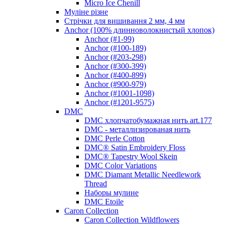
Micro Ice Chenill
Муліне різне
Стрічки для вишивання 2 мм, 4 мм
Anchor (100% длинноволокнистый хлопок)
Anchor (#1-99)
Anchor (#100-189)
Anchor (#203-298)
Anchor (#300-399)
Anchor (#400-899)
Anchor (#900-979)
Anchor (#1001-1098)
Anchor (#1201-9575)
DMC
DMC хлопчатобумажная нить art.177
DMC - металлизированая нить
DMC Perle Cotton
DMC® Satin Embroidery Floss
DMC® Tapestry Wool Skein
DMC Color Variations
DMC Diamant Metallic Needlework
Thread
Наборы мулине
DMC Etoile
Caron Collection
Caron Collection Wildflowers