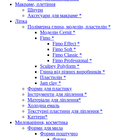
Макраме, плетіння
Шнури
Аксесуари для макраме *
Ліпка
Полімерна глина, моделін, пластилін *
Моделін Cernit *
Fimo *
Fimo Effect *
Fimo Soft *
Fimo Classic *
Fimo Professional *
Sculpey Polyform *
Глина від різних виробників *
Пластилін *
Jam clay *
Форми для пластику
Інструменти для ліплення *
Матеріали для ліплення*
Холодна емаль
Текстурні пластини для ліплення *
Каттери*
Миловаріння, косметика
Форми для мила
Форми поштучно
Фауна