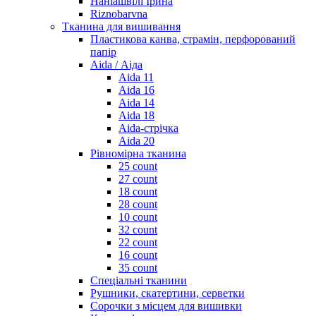
Наніашвілі Ірина
Riznobarvna
Тканина для вишивання
Пластикова канва, страмін, перфорований
папір
Aida / Аіда
Aida 11
Aida 16
Aida 14
Aida 18
Aida-стрічка
Aida 20
Рівномірна тканина
25 count
27 count
18 count
28 count
10 count
32 count
22 count
16 count
35 count
Спеціальні тканини
Рушники, скатертини, серветки
Сорочки з місцем для вишивки