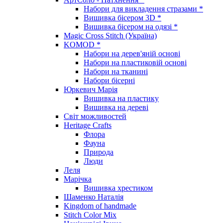
Набори для викладення стразами *
Вишивка бісером 3D *
Вишивка бісером на одязі *
Magic Cross Stitch (Україна)
KOMOD *
Набори на дерев'яній основі
Набори на пластиковій основі
Набори на тканині
Набори бісерні
Юркевич Марія
Вишивка на пластику
Вишивка на дереві
Світ можливостей
Heritage Crafts
Флора
Фауна
Природа
Люди
Леля
Марічка
Вишивка хрестиком
Шаменко Наталія
Kingdom of handmade
Stitch Color Mix