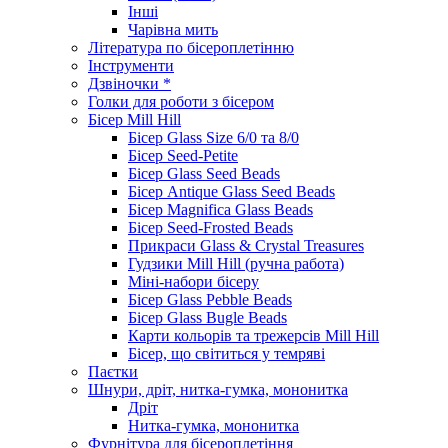
Інші
Чарівна мить
Література по бісероплетінню
Інструменти
Дзвіночки *
Голки для роботи з бісером
Бісер Mill Hill
Бісер Glass Size 6/0 та 8/0
Бісер Seed-Petite
Бісер Glass Seed Beads
Бісер Antique Glass Seed Beads
Бісер Magnifica Glass Beads
Бісер Seed-Frosted Beads
Прикраси Glass & Crystal Treasures
Гудзики Mill Hill (ручна работа)
Міні-набори бісеру
Бісер Glass Pebble Beads
Бісер Glass Bugle Beads
Карти кольорів та трежерсів Mill Hill
Бісер, що світиться у темряві
Паєтки
Шнури, дріт, нитка-гумка, мононитка
Дріт
Нитка-гумка, мононитка
Фурнітура для бісероплетіння