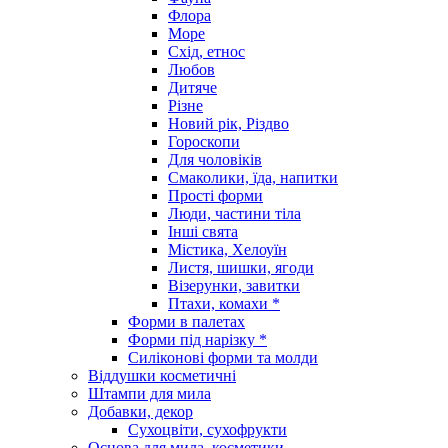
Флора
Море
Схід, етнос
Любов
Дитяче
Різне
Новий рік, Різдво
Гороскопи
Для чоловіків
Смаколики, їда, напитки
Прості форми
Люди, частини тіла
Інші свята
Містика, Хелоуїн
Листя, шишки, ягоди
Візерунки, завитки
Птахи, комахи *
Форми в палетах
Форми під нарізку *
Силіконові форми та молди
Віддушки косметичні
Штампи для мила
Добавки, декор
Сухоцвіти, сухофрукти
Основа для мила, косметики