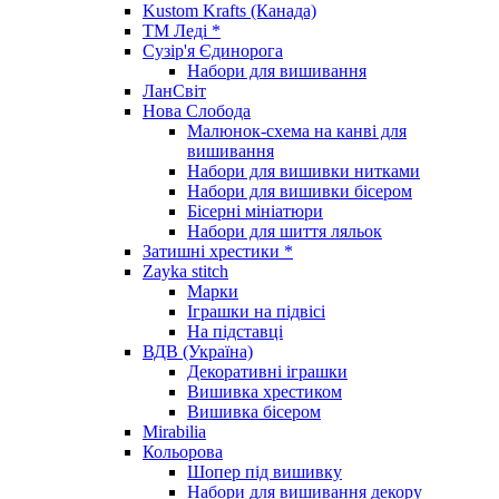
Kustom Krafts (Канада)
ТМ Леді *
Сузір'я Єдинорога
Набори для вишивання
ЛанСвіт
Нова Слобода
Малюнок-схема на канві для
вишивання
Набори для вишивки нитками
Набори для вишивки бісером
Бісерні мініатюри
Набори для шиття ляльок
Затишні хрестики *
Zayka stitch
Марки
Іграшки на підвісі
На підставці
ВДВ (Україна)
Декоративні іграшки
Вишивка хрестиком
Вишивка бісером
Mirabilia
Кольорова
Шопер під вишивку
Набори для вишивання декору