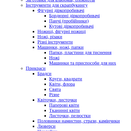
Інструменти для скрапбукингу
Фігурні діркопробивачі
Бордюрні діркопробивачі
Панчі (пробійники)
Кутові діркопробивачі
Ножиці, фігурні ножиці
Ножі, різаки
Різні інструменти
Машинки, ножі, папки
Папки, пластини для тиснення
Ножі
Машинки та приспособи для них
Прикраси
Брадси
Круги, квадрати
Квіти, флора
Свята
Різне
Квіточки, листочки
Паперові квіти
Тканинні квіти
Листочки, пелюстки
Половинки намистин, стрази, камінчики
Люверси