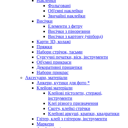
Наклейки
Фольговані
Об'ємні наклейки
Звичайні наклейки
Висічки
Елементи з фетру
Висічки з пінорезини
Висічки з картону (чіпборд)
Карти 3D, колажі
Пряжки
Набори стрічок, тасьми
Сургучні печатки, віск, інструменти
Об'ємні прикраси
Декоративні прищепки
Набори прикрас
Аксесуари, матеріали
Анкери, кутики для фото *
Клейові матеріали
Клейові пістолети, стержні,
інструменти
Клеї різного призначення
Скотч, клейкі стрічки
Клейові аркуші, крапки, квадратики
Глітер, клей з глітером, інструменти
Маркери