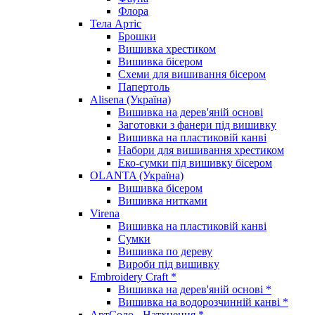
Флора
Тела Артіс
Брошки
Вишивка хрестиком
Вишивка бісером
Схеми для вишивання бісером
Папертоль
Alisena (Україна)
Вишивка на дерев'яній основі
Заготовки з фанери під вишивку
Вишивка на пластиковій канві
Набори для вишивання хрестиком
Еко-сумки під вишивку бісером
OLANTA (Україна)
Вишивка бісером
Вишивка нитками
Virena
Вишивка на пластиковій канві
Сумки
Вишивка по дереву
Вироби під вишивку
Embroidery Craft *
Вишивка на дерев'яній основі *
Вишивка на водорозчинній канві *
АртСоло - Натхнення *