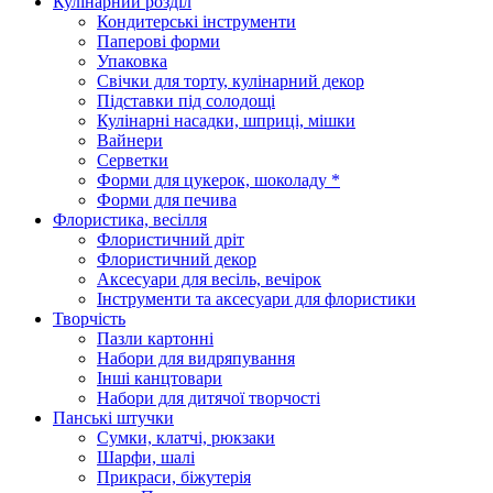
Кулінарний розділ
Кондитерські інструменти
Паперові форми
Упаковка
Свічки для торту, кулінарний декор
Підставки під солодощі
Кулінарні насадки, шприці, мішки
Вайнери
Серветки
Форми для цукерок, шоколаду *
Форми для печива
Флористика, весілля
Флористичний дріт
Флористичний декор
Аксесуари для весіль, вечірок
Інструменти та аксесуари для флористики
Творчість
Пазли картонні
Набори для видряпування
Інші канцтовари
Набори для дитячої творчості
Панські штучки
Сумки, клатчі, рюкзаки
Шарфи, шалі
Прикраси, біжутерія