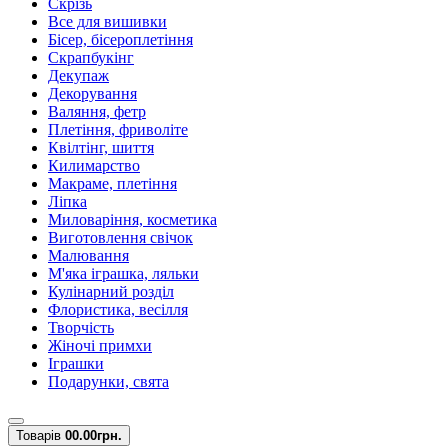
Скрізь
Все для вишивки
Бісер, бісероплетіння
Скрапбукінг
Декупаж
Декорування
Валяння, фетр
Плетіння, фриволіте
Квілтінг, шиття
Килимарство
Макраме, плетіння
Ліпка
Миловаріння, косметика
Виготовлення свічок
Малювання
М'яка іграшка, ляльки
Кулінарний розділ
Флористика, весілля
Творчість
Жіночі примхи
Іграшки
Подарунки, свята
Товарів
0
0.00грн.