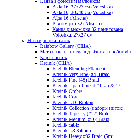
Канва з фоновим малюнком
Aida 16, 27х27 см (Voloshka)
Aida 16, 30х40 см (Voloshka)
Аїда 16 (Alisena)
Рівномірка 32 (Alisena)
Канва рівномірна 32 принтована
Voloshka, 27х27 см
Нитки, карти ниток
Rainbow Gallery (США)
Металізована нитка від різних виробників
Карти ниток
Kreinik (США)
Kreinik Blending Filament
Kreinik Very Fine (#4) Braid
Kreinik Fine (#8) Braid
Kreinik Japan Thread #1, #5 & #7
Kreinik Ombre
Kreinik Cord
Kreinik 1/16 Ribbon
Kreinik Collection (наборы ниток)
Kreinik Tapestry (#12) Braid
Kreinik Medium (#16) Braid
Kreinik cable
Kreinik 1/8 Ribbon
Kreinik Heavy #32 Braid (5m)