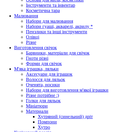
Інструменти та інвентар
Косметична тара
Малювання
Набори для малювання
Набори гуаші, акварелі, акрилу *
Пензлики та інші інструменти
Олівці
Різне
Виготовлення свічок
Барвники, матеріали для свічок
Гноти різні
Форми для свічок
М'яка іграшка, ляльки
Аксесуари для іграшок
Волосся для ляльок
Оченята, носики
Набори для виготовлення м'якої іграшки
Різне потрібне :)
Голки для ляльок
Мініатюри
Материали
Хутряний (синельний) дріт
Помпони
Хутро