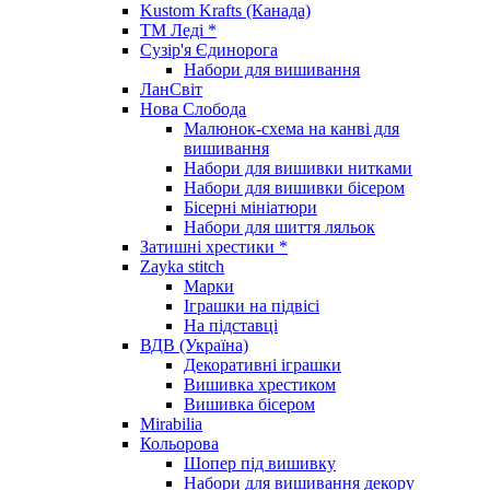
Kustom Krafts (Канада)
ТМ Леді *
Сузір'я Єдинорога
Набори для вишивання
ЛанСвіт
Нова Слобода
Малюнок-схема на канві для
вишивання
Набори для вишивки нитками
Набори для вишивки бісером
Бісерні мініатюри
Набори для шиття ляльок
Затишні хрестики *
Zayka stitch
Марки
Іграшки на підвісі
На підставці
ВДВ (Україна)
Декоративні іграшки
Вишивка хрестиком
Вишивка бісером
Mirabilia
Кольорова
Шопер під вишивку
Набори для вишивання декору