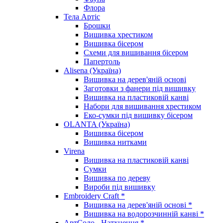
Флора
Тела Артіс
Брошки
Вишивка хрестиком
Вишивка бісером
Схеми для вишивання бісером
Папертоль
Alisena (Україна)
Вишивка на дерев'яній основі
Заготовки з фанери під вишивку
Вишивка на пластиковій канві
Набори для вишивання хрестиком
Еко-сумки під вишивку бісером
OLANTA (Україна)
Вишивка бісером
Вишивка нитками
Virena
Вишивка на пластиковій канві
Сумки
Вишивка по дереву
Вироби під вишивку
Embroidery Craft *
Вишивка на дерев'яній основі *
Вишивка на водорозчинній канві *
АртСоло - Натхнення *