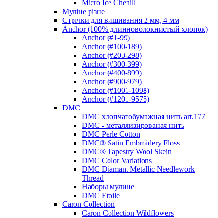
Micro Ice Chenill
Муліне різне
Стрічки для вишивання 2 мм, 4 мм
Anchor (100% длинноволокнистый хлопок)
Anchor (#1-99)
Anchor (#100-189)
Anchor (#203-298)
Anchor (#300-399)
Anchor (#400-899)
Anchor (#900-979)
Anchor (#1001-1098)
Anchor (#1201-9575)
DMC
DMC хлопчатобумажная нить art.177
DMC - металлизированая нить
DMC Perle Cotton
DMC® Satin Embroidery Floss
DMC® Tapestry Wool Skein
DMC Color Variations
DMC Diamant Metallic Needlework
Thread
Наборы мулине
DMC Etoile
Caron Collection
Caron Collection Wildflowers