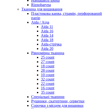
Наніашвілі Ірина
Riznobarvna
Тканина для вишивання
Пластикова канва, страмін, перфорований
папір
Aida / Аіда
Aida 11
Aida 16
Aida 14
Aida 18
Aida-стрічка
Aida 20
Рівномірна тканина
25 count
27 count
18 count
28 count
10 count
32 count
22 count
16 count
35 count
Спеціальні тканини
Рушники, скатертини, серветки
Сорочки з місцем для вишивки