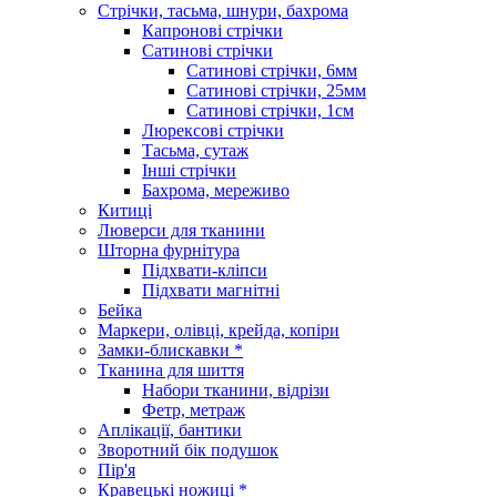
Стрічки, тасьма, шнури, бахрома
Капронові стрічки
Сатинові стрічки
Сатинові стрічки, 6мм
Сатинові стрічки, 25мм
Сатинові стрічки, 1см
Люрексові стрічки
Тасьма, сутаж
Інші стрічки
Бахрома, мереживо
Китиці
Люверси для тканини
Шторна фурнітура
Підхвати-кліпси
Підхвати магнітні
Бейка
Маркери, олівці, крейда, копіри
Замки-блискавки *
Тканина для шиття
Набори тканини, відрізи
Фетр, метраж
Аплікації, бантики
Зворотний бік подушок
Пір'я
Кравецькі ножиці *