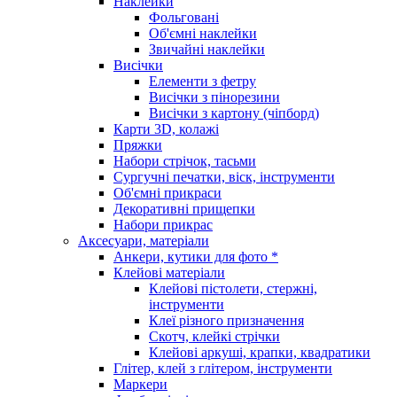
Наклейки
Фольговані
Об'ємні наклейки
Звичайні наклейки
Висічки
Елементи з фетру
Висічки з пінорезини
Висічки з картону (чіпборд)
Карти 3D, колажі
Пряжки
Набори стрічок, тасьми
Сургучні печатки, віск, інструменти
Об'ємні прикраси
Декоративні прищепки
Набори прикрас
Аксесуари, матеріали
Анкери, кутики для фото *
Клейові матеріали
Клейові пістолети, стержні,
інструменти
Клеї різного призначення
Скотч, клейкі стрічки
Клейові аркуші, крапки, квадратики
Глітер, клей з глітером, інструменти
Маркери