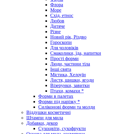
Флора
Море
Схід, етнос
Любов
Дитяче
Різне
Новий рік, Різдво
Гороскопи
Для чоловіків
Смаколики, їда, напитки
Прості форми
Люди, частини тіла
Інші свята
Містика, Хелоуїн
Листя, шишки, ягоди
Візерунки, завитки
Птахи, комахи *
Форми в палетах
Форми під нарізку *
Силіконові форми та молди
Віддушки косметичні
Штампи для мила
Добавки, декор
Сухоцвіти, сухофрукти
Основа для мила, косметики