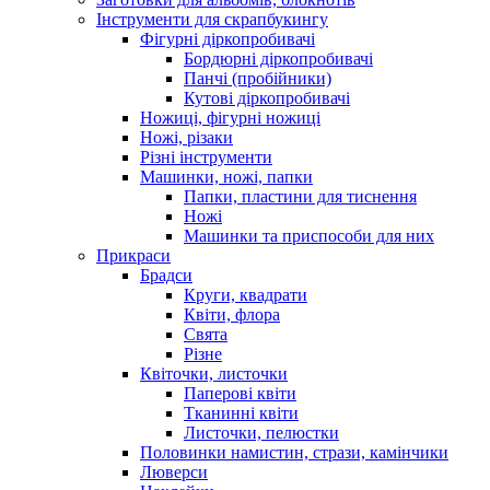
Інструменти для скрапбукингу
Фігурні діркопробивачі
Бордюрні діркопробивачі
Панчі (пробійники)
Кутові діркопробивачі
Ножиці, фігурні ножиці
Ножі, різаки
Різні інструменти
Машинки, ножі, папки
Папки, пластини для тиснення
Ножі
Машинки та приспособи для них
Прикраси
Брадси
Круги, квадрати
Квіти, флора
Свята
Різне
Квіточки, листочки
Паперові квіти
Тканинні квіти
Листочки, пелюстки
Половинки намистин, стрази, камінчики
Люверси