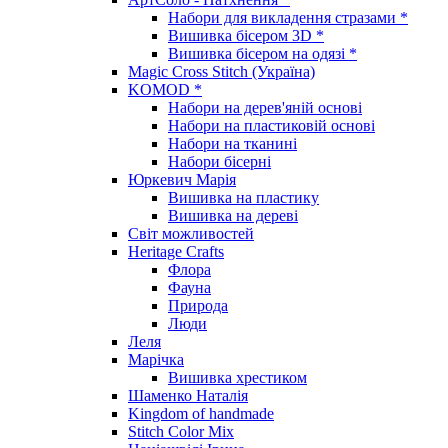
Набори для викладення стразами *
Вишивка бісером 3D *
Вишивка бісером на одязі *
Magic Cross Stitch (Україна)
KOMOD *
Набори на дерев'яній основі
Набори на пластиковій основі
Набори на тканині
Набори бісерні
Юркевич Марія
Вишивка на пластику
Вишивка на дереві
Світ можливостей
Heritage Crafts
Флора
Фауна
Природа
Люди
Леля
Марічка
Вишивка хрестиком
Шаменко Наталія
Kingdom of handmade
Stitch Color Mix