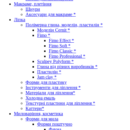
Макраме, плетіння
Шнури
Аксесуари для макраме *
Ліпка
Полімерна глина, моделін, пластилін *
Моделін Cernit *
Fimo *
Fimo Effect *
Fimo Soft *
Fimo Classic *
Fimo Professional *
Sculpey Polyform *
Глина від різних виробників *
Пластилін *
Jam clay *
Форми для пластику
Інструменти для ліплення *
Матеріали для ліплення*
Холодна емаль
Текстурні пластини для ліплення *
Каттери*
Миловаріння, косметика
Форми для мила
Форми поштучно
Фауна