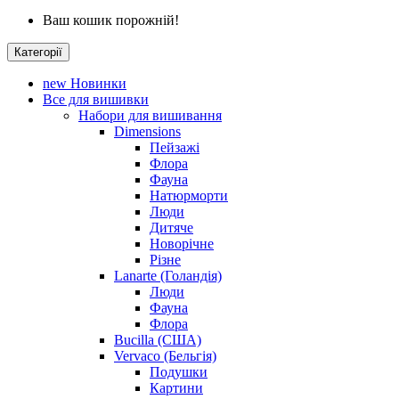
Ваш кошик порожній!
Категорії
new
Новинки
Все для вишивки
Набори для вишивання
Dimensions
Пейзажі
Флора
Фауна
Натюрморти
Люди
Дитяче
Новорічне
Різне
Lanarte (Голандія)
Люди
Фауна
Флора
Bucilla (США)
Vervaco (Бельгія)
Подушки
Картини