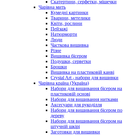
Скатертини, серфетки, мішечки
Чарiвна мить
Кумедні картинки
Тварини, метелики
Квіти, рослини
Пейзажі
Натюрморти
Люди
Часткова вишивка
Різне
Вишивка бісером
Подушки, серветки
Брошки
Вишивка на пластиковій канві
Crystal Art - набори для вишивки
Чарівна країна (Україна)
Набори для вишивання бісером на
пластиковій основі
Набори для вишивання нитками
Аксесуари для рукоділля
Набори для вишивання бісером по
дереву
Набори для вишивання бісером на
штучній шкірі
Заготовки для вишивки