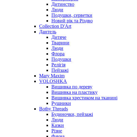
Дитинство
Люди
Подушки, серветки
Новий рік та Різдво
Collection D'Art
Дантель
Дитяче
Тварини
Люди
Флора
Подушки
Релігія
Пейзажі
Mary Maxim
VOLOSHKA
Вишивка по дереву
Вишивка на пластику
Вишивка хрестиком на тканині
Рушники
Bothy Threads
Будиночки, пейзажі
Люди
Казки
Різне
Фауна