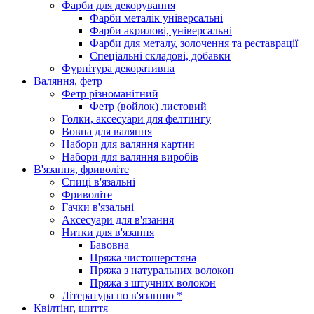
Фарби для декорування
Фарби металік універсальні
Фарби акрилові, універсальні
Фарби для металу, золочення та реставрації
Спеціальні складові, добавки
Фурнітура декоративна
Валяння, фетр
Фетр різноманітний
Фетр (войлок) листовий
Голки, аксесуари для фелтингу
Вовна для валяння
Набори для валяння картин
Набори для валяння виробів
В'язання, фриволіте
Спиці в'язальні
Фриволіте
Гачки в'язальні
Аксесуари для в'язання
Нитки для в'язання
Бавовна
Пряжа чистошерстяна
Пряжа з натуральних волокон
Пряжа з штучних волокон
Література по в'язанню *
Квілтінг, шиття