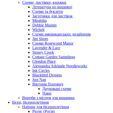
Схеми, листівки, книжки
Література по вишивці
Схеми та буклети
Заготовки для листівок
Mirabilia
Debbie Mumm
Wichelt
Схеми американських дизайнерів
Jim Shore
Cхеми Rosewood Manor
Lavender & Lace
Stoney Creek
Cottage Garden Samplings
Glendon Place
Alessandra Adelaide Needleworks
Ink Circles
Blackbird Designs
Just Nan
Вікторія Попович
Друковані схеми
Паки
Вироби з місцем для вишивки
Бісер, бісероплетіння
Набори для бісероплетіння
Ріоліс (Росія)