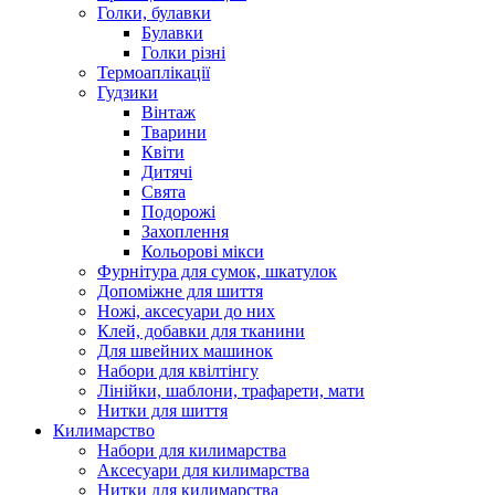
Голки, булавки
Булавки
Голки різні
Термоаплікації
Гудзики
Вінтаж
Тварини
Квіти
Дитячі
Свята
Подорожі
Захоплення
Кольорові мікси
Фурнітура для сумок, шкатулок
Допоміжне для шиття
Ножі, аксесуари до них
Клей, добавки для тканини
Для швейних машинок
Набори для квілтінгу
Лінійки, шаблони, трафарети, мати
Нитки для шиття
Килимарство
Набори для килимарства
Аксесуари для килимарства
Нитки для килимарства