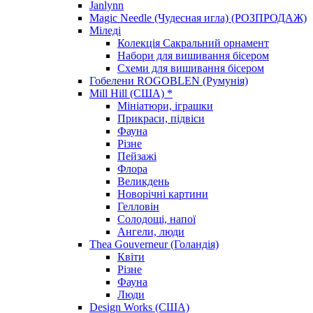
Janlynn
Magic Needle (Чудесная игла) (РОЗПРОДАЖ)
Міледі
Колекція Сакральний орнамент
Набори для вишивання бісером
Схеми для вишивання бісером
Гобелени ROGOBLEN (Румунія)
Mill Hill (США) *
Мініатюри, іграшки
Прикраси, підвіси
Фауна
Різне
Пейзажі
Флора
Великдень
Новорічні картини
Гелловін
Солодощі, напої
Ангели, люди
Thea Gouverneur (Голандія)
Квіти
Різне
Фауна
Люди
Design Works (США)