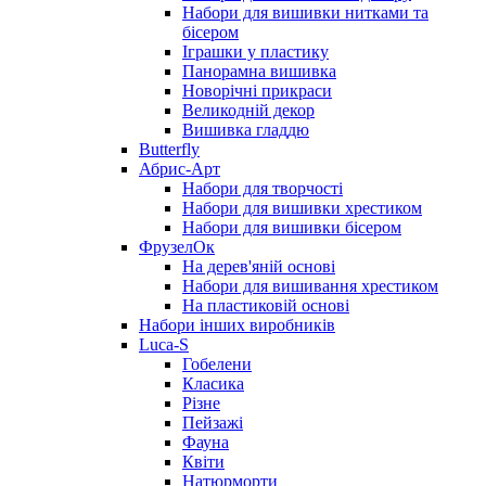
Набори для вишивки нитками та
бісером
Іграшки у пластику
Панорамна вишивка
Новорічні прикраси
Великодній декор
Вишивка гладдю
Butterfly
Абрис-Арт
Набори для творчості
Набори для вишивки хрестиком
Набори для вишивки бісером
ФрузелОк
На дерев'яній основі
Набори для вишивання хрестиком
На пластиковій основі
Набори інших виробників
Luca-S
Гобелени
Класика
Різне
Пейзажі
Фауна
Квіти
Натюрморти