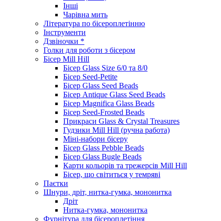
Інші
Чарівна мить
Література по бісероплетінню
Інструменти
Дзвіночки *
Голки для роботи з бісером
Бісер Mill Hill
Бісер Glass Size 6/0 та 8/0
Бісер Seed-Petite
Бісер Glass Seed Beads
Бісер Antique Glass Seed Beads
Бісер Magnifica Glass Beads
Бісер Seed-Frosted Beads
Прикраси Glass & Crystal Treasures
Гудзики Mill Hill (ручна работа)
Міні-набори бісеру
Бісер Glass Pebble Beads
Бісер Glass Bugle Beads
Карти кольорів та трежерсів Mill Hill
Бісер, що світиться у темряві
Паєтки
Шнури, дріт, нитка-гумка, мононитка
Дріт
Нитка-гумка, мононитка
Фурнітура для бісероплетіння