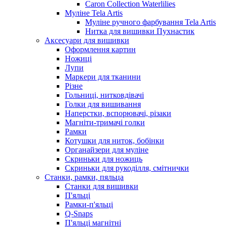
Caron Collection Waterlilies
Муліне Tela Artis
Муліне ручного фарбування Tela Artis
Нитка для вишивки Пухнастик
Аксесуари для вишивки
Оформлення картин
Ножиці
Лупи
Маркери для тканини
Різне
Гольниці, нитковдівачі
Голки для вишивання
Наперстки, вспорювачі, різаки
Магніти-тримачі голки
Рамки
Котушки для ниток, бобінки
Органайзери для муліне
Скриньки для ножиць
Скриньки для рукоділля, смітнички
Станки, рамки, пяльца
Станки для вишивки
П'яльці
Рамки-п'яльці
Q-Snaps
П'яльці магнітні