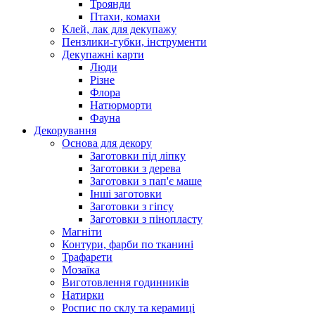
Троянди
Птахи, комахи
Клей, лак для декупажу
Пензлики-губки, інструменти
Декупажні карти
Люди
Різне
Флора
Натюрморти
Фауна
Декорування
Основа для декору
Заготовки під ліпку
Заготовки з дерева
Заготовки з пап'є маше
Інші заготовки
Заготовки з гіпсу
Заготовки з пінопласту
Магніти
Контури, фарби по тканині
Трафарети
Мозаїка
Виготовлення годинників
Натирки
Роспис по склу та керамиці