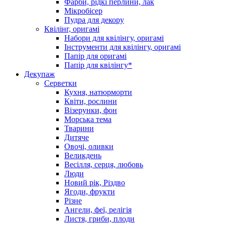
Фарби, рідкі перлини, лак
Мікробісер
Пудра для декору
Квілінг, оригамі
Набори для квілінгу, оригамі
Інструменти для квілінгу, оригамі
Папір для оригамі
Папір для квілінгу*
Декупаж
Серветки
Кухня, натюрморти
Квіти, рослини
Візерунки, фон
Морська тема
Тварини
Дитяче
Овочі, оливки
Великдень
Весілля, серця, любовь
Люди
Новий рік, Різдво
Ягоди, фрукти
Різне
Ангели, феї, релігія
Листя, гриби, плоди