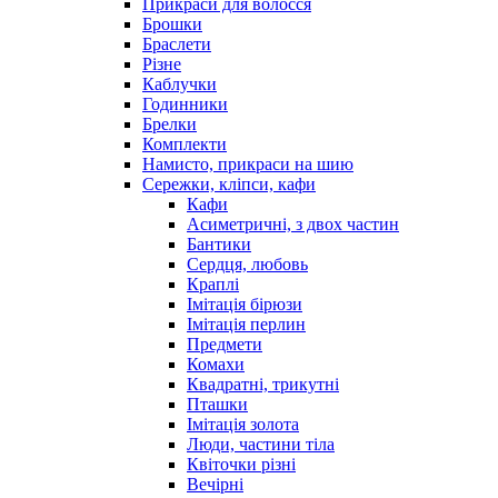
Прикраси для волосся
Брошки
Браслети
Різне
Каблучки
Годинники
Брелки
Комплекти
Намисто, прикраси на шию
Сережки, кліпси, кафи
Кафи
Асиметричні, з двох частин
Бантики
Сердця, любовь
Краплі
Імітація бірюзи
Імітація перлин
Предмети
Комахи
Квадратні, трикутні
Пташки
Імітація золота
Люди, частини тіла
Квіточки різні
Вечірні