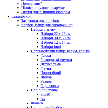
Намистини*
Підвіски, кулони, шарміки
Нитки для вышивки бисером
Скрапбукінг
Заготовки для листівок
Картон, папір для скрапбукінгу
Набори паперу
Набори 22 х 28 см
Набори 30 х 30 см
Набори 12 х 17 см
Набори інші
Пергаментний папір, велум, калька
Флора
Розводи, візерунки
Дитяча тема
Фауна
Чорно-білий
Любов
Разное
Однотонна
Папір поштучно
30х30
А4
Фольга
Папір ручної работи