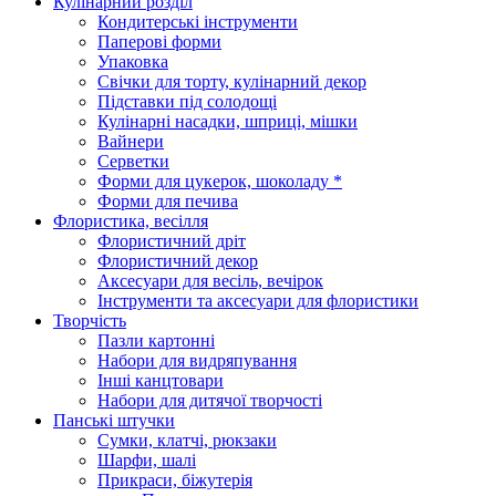
Кулінарний розділ
Кондитерські інструменти
Паперові форми
Упаковка
Свічки для торту, кулінарний декор
Підставки під солодощі
Кулінарні насадки, шприці, мішки
Вайнери
Серветки
Форми для цукерок, шоколаду *
Форми для печива
Флористика, весілля
Флористичний дріт
Флористичний декор
Аксесуари для весіль, вечірок
Інструменти та аксесуари для флористики
Творчість
Пазли картонні
Набори для видряпування
Інші канцтовари
Набори для дитячої творчості
Панські штучки
Сумки, клатчі, рюкзаки
Шарфи, шалі
Прикраси, біжутерія