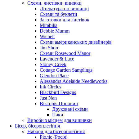
Схеми, листівки, книжки
Література по вишивці
Схеми та буклети
Заготовки для листівок
Mirabilia
Debbie Mumm
Wichelt
Схеми американських дизайнерів
Jim Shore
Cхеми Rosewood Manor
Lavender & Lace
Stoney Creek
Cottage Garden Samplings
Glendon Place
Alessandra Adelaide Needleworks
Ink Circles
Blackbird Designs
Just Nan
Вікторія Попович
Друковані схеми
Паки
Вироби з місцем для вишивки
Бісер, бісероплетіння
Набори для бісероплетіння
Ріоліс (Росія)