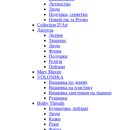
Дитинство
Люди
Подушки, серветки
Новий рік та Різдво
Collection D'Art
Дантель
Дитяче
Тварини
Люди
Флора
Подушки
Релігія
Пейзажі
Mary Maxim
VOLOSHKA
Вишивка по дереву
Вишивка на пластику
Вишивка хрестиком на тканині
Рушники
Bothy Threads
Будиночки, пейзажі
Люди
Казки
Різне
Фауна