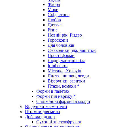
Флора
Море
Схід, етнос
Любов
Дитяче
Різне
Новий рік, Різдво
Гороскопи
Для чоловіків
Смаколики, їда, напитки
Прості форми
Люди, частини тіла
Інші свята
Містика, Хелоуїн
Листя, шишки, ягоди
Візерунки, завитки
Птахи, комахи *
Форми в палетах
Форми під нарізку *
Силіконові форми та молди
Віддушки косметичні
Штампи для мила
Добавки, декор
Сухоцвіти, сухофрукти
Основа для мила, косметики