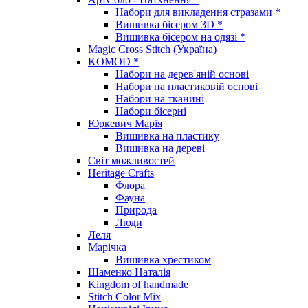
Набори для викладення стразами *
Вишивка бісером 3D *
Вишивка бісером на одязі *
Magic Cross Stitch (Україна)
KOMOD *
Набори на дерев'яній основі
Набори на пластиковій основі
Набори на тканині
Набори бісерні
Юркевич Марія
Вишивка на пластику
Вишивка на дереві
Світ можливостей
Heritage Crafts
Флора
Фауна
Природа
Люди
Леля
Марічка
Вишивка хрестиком
Шаменко Наталія
Kingdom of handmade
Stitch Color Mix