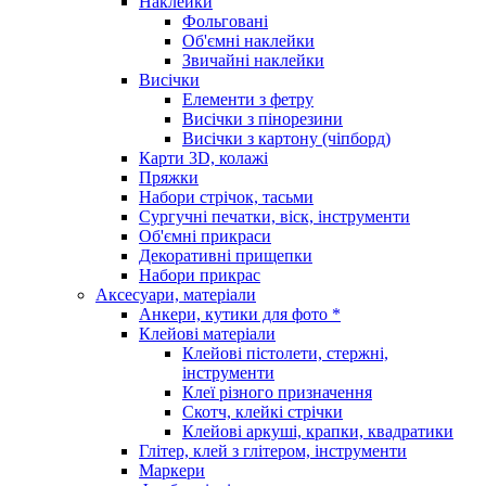
Наклейки
Фольговані
Об'ємні наклейки
Звичайні наклейки
Висічки
Елементи з фетру
Висічки з пінорезини
Висічки з картону (чіпборд)
Карти 3D, колажі
Пряжки
Набори стрічок, тасьми
Сургучні печатки, віск, інструменти
Об'ємні прикраси
Декоративні прищепки
Набори прикрас
Аксесуари, матеріали
Анкери, кутики для фото *
Клейові матеріали
Клейові пістолети, стержні,
інструменти
Клеї різного призначення
Скотч, клейкі стрічки
Клейові аркуші, крапки, квадратики
Глітер, клей з глітером, інструменти
Маркери