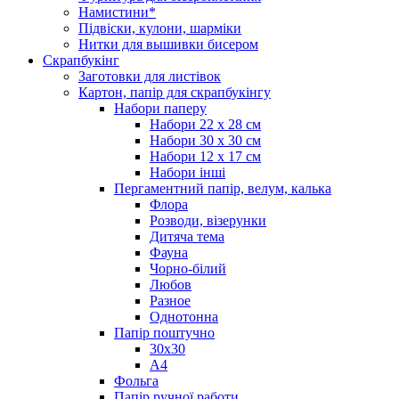
Намистини*
Підвіски, кулони, шарміки
Нитки для вышивки бисером
Скрапбукінг
Заготовки для листівок
Картон, папір для скрапбукінгу
Набори паперу
Набори 22 х 28 см
Набори 30 х 30 см
Набори 12 х 17 см
Набори інші
Пергаментний папір, велум, калька
Флора
Розводи, візерунки
Дитяча тема
Фауна
Чорно-білий
Любов
Разное
Однотонна
Папір поштучно
30х30
А4
Фольга
Папір ручної работи