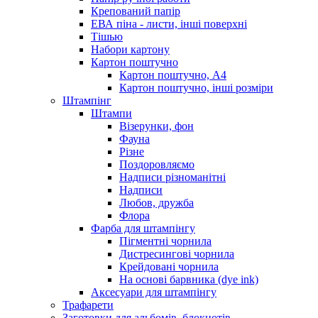
Крепований папір
ЕВА піна - листи, інші поверхні
Тішью
Набори картону
Картон поштучно
Картон поштучно, А4
Картон поштучно, інші розміри
Штампінг
Штампи
Візерунки, фон
Фауна
Різне
Поздоровляємо
Надписи різноманітні
Надписи
Любов, дружба
Флора
Фарба для штампінгу
Пігментні чорнила
Дистресингові чорнила
Крейдовані чорнила
На основі барвника (dye ink)
Аксесуари для штампінгу
Трафарети
Заготовки для альбомів, блокнотів