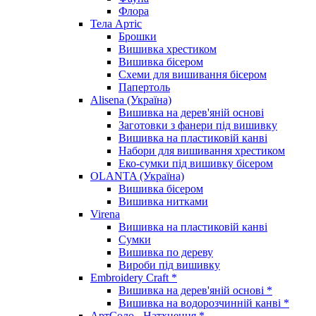
Флора
Тела Артіс
Брошки
Вишивка хрестиком
Вишивка бісером
Схеми для вишивання бісером
Папертоль
Alisena (Україна)
Вишивка на дерев'яній основі
Заготовки з фанери під вишивку
Вишивка на пластиковій канві
Набори для вишивання хрестиком
Еко-сумки під вишивку бісером
OLANTA (Україна)
Вишивка бісером
Вишивка нитками
Virena
Вишивка на пластиковій канві
Сумки
Вишивка по дереву
Вироби під вишивку
Embroidery Craft *
Вишивка на дерев'яній основі *
Вишивка на водорозчинній канві *
АртСоло - Натхнення *