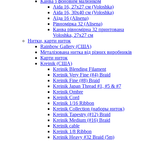
Канва з фоновим малюнком
Aida 16, 27х27 см (Voloshka)
Aida 16, 30х40 см (Voloshka)
Аїда 16 (Alisena)
Рівномірка 32 (Alisena)
Канва рівномірна 32 принтована
Voloshka, 27х27 см
Нитки, карти ниток
Rainbow Gallery (США)
Металізована нитка від різних виробників
Карти ниток
Kreinik (США)
Kreinik Blending Filament
Kreinik Very Fine (#4) Braid
Kreinik Fine (#8) Braid
Kreinik Japan Thread #1, #5 & #7
Kreinik Ombre
Kreinik Cord
Kreinik 1/16 Ribbon
Kreinik Collection (наборы ниток)
Kreinik Tapestry (#12) Braid
Kreinik Medium (#16) Braid
Kreinik cable
Kreinik 1/8 Ribbon
Kreinik Heavy #32 Braid (5m)