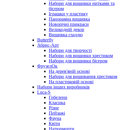
Набори для вишивки нитками та
бісером
Іграшки у пластику
Панорамна вишивка
Новорічні прикраси
Великодній декор
Вишивка гладдю
Butterfly
Абрис-Арт
Набори для творчості
Набори для вишивки хрестиком
Набори для вишивки бісером
ФрузелОк
На дерев'яній основі
Набори для вишивання хрестиком
На пластиковій основі
Набори інших виробників
Luca-S
Гобелени
Класика
Різне
Пейзажі
Фауна
Квіти
Натюрморти