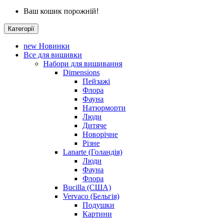
Ваш кошик порожній!
Категорії
new
Новинки
Все для вишивки
Набори для вишивання
Dimensions
Пейзажі
Флора
Фауна
Натюрморти
Люди
Дитяче
Новорічне
Різне
Lanarte (Голандія)
Люди
Фауна
Флора
Bucilla (США)
Vervaco (Бельгія)
Подушки
Картини