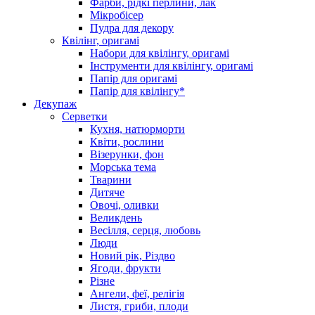
Фарби, рідкі перлини, лак
Мікробісер
Пудра для декору
Квілінг, оригамі
Набори для квілінгу, оригамі
Інструменти для квілінгу, оригамі
Папір для оригамі
Папір для квілінгу*
Декупаж
Серветки
Кухня, натюрморти
Квіти, рослини
Візерунки, фон
Морська тема
Тварини
Дитяче
Овочі, оливки
Великдень
Весілля, серця, любовь
Люди
Новий рік, Різдво
Ягоди, фрукти
Різне
Ангели, феї, релігія
Листя, гриби, плоди