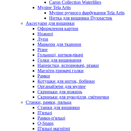
Caron Collection Waterlilies
Муліне Tela Artis
Муліне ручного фарбування Tela Artis
Нитка для вишивки Пухнастик
Аксесуари для вишивки
Оформлення картин
Ножиці
Лупи
Маркери для тканини
Різне
Гольниці, нитковдівачі
Голки для вишивання
Наперстки, вспорювачі, різаки
Магніти-тримачі голки
Рамки
Котушки для ниток, бобінки
Органайзери для муліне
Скриньки для ножиць
Скриньки для рукоділля, смітнички
Станки, рамки, пяльца
Станки для вишивки
П'яльці
Рамки-п'яльці
Q-Snaps
П'яльці магнітні