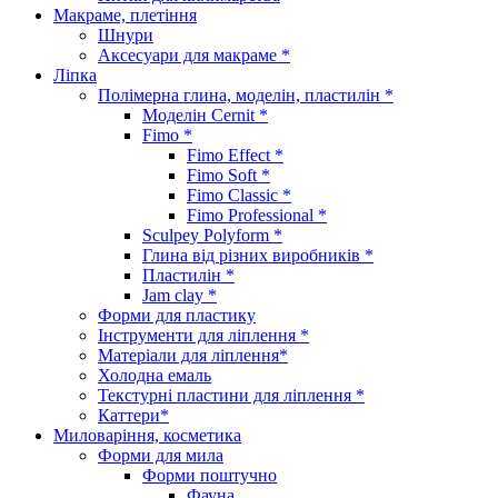
Макраме, плетіння
Шнури
Аксесуари для макраме *
Ліпка
Полімерна глина, моделін, пластилін *
Моделін Cernit *
Fimo *
Fimo Effect *
Fimo Soft *
Fimo Classic *
Fimo Professional *
Sculpey Polyform *
Глина від різних виробників *
Пластилін *
Jam clay *
Форми для пластику
Інструменти для ліплення *
Матеріали для ліплення*
Холодна емаль
Текстурні пластини для ліплення *
Каттери*
Миловаріння, косметика
Форми для мила
Форми поштучно
Фауна