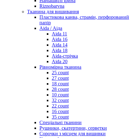
Наніашвілі Ірина
Riznobarvna
Тканина для вишивання
Пластикова канва, страмін, перфорований
папір
Aida / Аіда
Aida 11
Aida 16
Aida 14
Aida 18
Aida-стрічка
Aida 20
Рівномірна тканина
25 count
27 count
18 count
28 count
10 count
32 count
22 count
16 count
35 count
Спеціальні тканини
Рушники, скатертини, серветки
Сорочки з місцем для вишивки