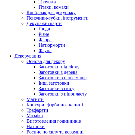
Троянди
Птахи, комахи
Клей, лак для декупажу
Пензлики-губки, інструменти
Декупажні карти
Люди
Різне
Флора
Натюрморти
Фауна
Декорування
Основа для декору
Заготовки під ліпку
Заготовки з дерева
Заготовки з пап'є маше
Інші заготовки
Заготовки з гіпсу
Заготовки з пінопласту
Магніти
Контури, фарби по тканині
Трафарети
Мозаїка
Виготовлення годинників
Натирки
Роспис по склу та керамиці