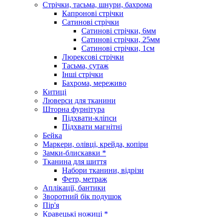
Стрічки, тасьма, шнури, бахрома
Капронові стрічки
Сатинові стрічки
Сатинові стрічки, 6мм
Сатинові стрічки, 25мм
Сатинові стрічки, 1см
Люрексові стрічки
Тасьма, сутаж
Інші стрічки
Бахрома, мереживо
Китиці
Люверси для тканини
Шторна фурнітура
Підхвати-кліпси
Підхвати магнітні
Бейка
Маркери, олівці, крейда, копіри
Замки-блискавки *
Тканина для шиття
Набори тканини, відрізи
Фетр, метраж
Аплікації, бантики
Зворотний бік подушок
Пір'я
Кравецькі ножиці *