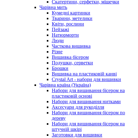
Скатертини, серфетки, мішечки
Чарiвна мить
Кумедні картинки
Тварини, метелики
Квіти, рослини
Пейзажі
Натюрморти
Люди
Часткова вишивка
Різне
Вишивка бісером
Подушки, серветки
Брошки
Вишивка на пластиковій канві
Crystal Art - набори для вишивки
Чарівна країна (Україна)
Набори для вишивання бісером на
пластиковій основі
Набори для вишивання нитками
Аксесуари для рукоділля
Набори для вишивання бісером по
дереву
Набори для вишивання бісером на
штучній шкірі
Заготовки для вишивки