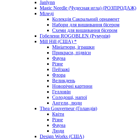
Janlynn
Magic Needle (Чудесная игла) (РОЗПРОДАЖ)
Міледі
Колекція Сакральний орнамент
Набори для вишивання бісером
Схеми для вишивання бісером
Гобелени ROGOBLEN (Румунія)
Mill Hill (США) *
Мініатюри, іграшки
Прикраси, підвіси
Фауна
Різне
Пейзажі
Флора
Великдень
Новорічні картини
Гелловін
Солодощі, напої
Ангели, люди
Thea Gouverneur (Голандія)
Квіти
Різне
Фауна
Люди
Design Works (США)