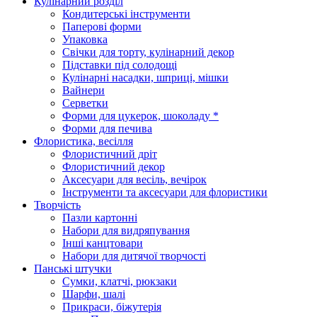
Кулінарний розділ
Кондитерські інструменти
Паперові форми
Упаковка
Свічки для торту, кулінарний декор
Підставки під солодощі
Кулінарні насадки, шприці, мішки
Вайнери
Серветки
Форми для цукерок, шоколаду *
Форми для печива
Флористика, весілля
Флористичний дріт
Флористичний декор
Аксесуари для весіль, вечірок
Інструменти та аксесуари для флористики
Творчість
Пазли картонні
Набори для видряпування
Інші канцтовари
Набори для дитячої творчості
Панські штучки
Сумки, клатчі, рюкзаки
Шарфи, шалі
Прикраси, біжутерія