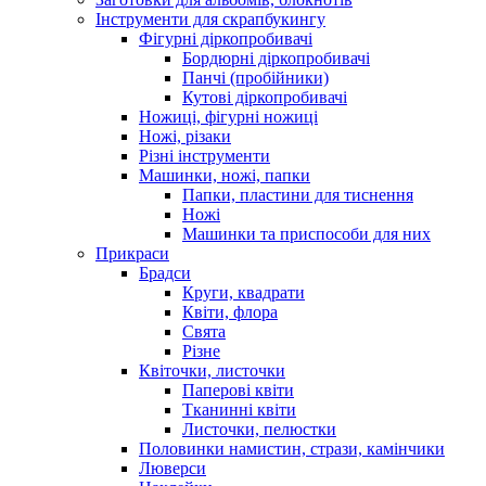
Інструменти для скрапбукингу
Фігурні діркопробивачі
Бордюрні діркопробивачі
Панчі (пробійники)
Кутові діркопробивачі
Ножиці, фігурні ножиці
Ножі, різаки
Різні інструменти
Машинки, ножі, папки
Папки, пластини для тиснення
Ножі
Машинки та приспособи для них
Прикраси
Брадси
Круги, квадрати
Квіти, флора
Свята
Різне
Квіточки, листочки
Паперові квіти
Тканинні квіти
Листочки, пелюстки
Половинки намистин, стрази, камінчики
Люверси