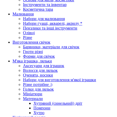
Інструменти та інвентар
Косметична тара
Малювання
Набори для малювання
Набори гуаші, акварелі, акрилу *
Пензлики та інші інструменти
Олівці
Різне
Виготовлення свічок
Барвники, матеріали для свічок
Гноти різні
Форми для свічок
М'яка іграшка, ляльки
Аксесуари для іграшок
Волосся для ляльок
Оченята, носики
Набори для виготовлення м'якої іграшки
Різне потрібне :)
Голки для ляльок
Мініатюри
Материали
Хутряний (синельний) дріт
Помпони
Хутро