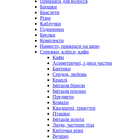
Прикраси для волосся
Брошки
Браслети
Різне
Каблучки
Годинники
Брелки
Комплекти
Намисто, прикраси на шию
Сережки, кліпси, кафи
Кафи
Асиметричні, з двох частин
Бантики
Сердця, любовь
Краплі
Імітація бірюзи
Імітація перлин
Предмети
Комахи
Квадратні, трикутні
Пташки
Імітація золота
Люди, частини тіла
Квіточки різні
Вечірні