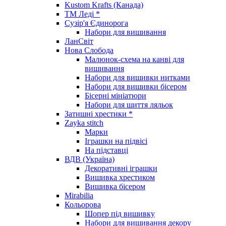
Kustom Krafts (Канада)
ТМ Леді *
Сузір'я Єдинорога
Набори для вишивання
ЛанСвіт
Нова Слобода
Малюнок-схема на канві для
вишивання
Набори для вишивки нитками
Набори для вишивки бісером
Бісерні мініатюри
Набори для шиття ляльок
Затишні хрестики *
Zayka stitch
Марки
Іграшки на підвісі
На підставці
ВДВ (Україна)
Декоративні іграшки
Вишивка хрестиком
Вишивка бісером
Mirabilia
Кольорова
Шопер під вишивку
Набори для вишивання декору