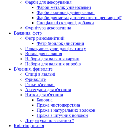
Фарби для декорування
Фарби металік універсальні
Фарби акрилові, універсальні
Фарби для металу, золочення та реставрації
Спеціальні складові, добавки
Фурнітура декоративна
Валяння, фетр
Фетр різноманітний
Фетр (войлок) листовий
Голки, аксесуари для фелтингу
Вовна для валяння
Набори для валяння картин
Набори для валяння виробів
В'язання, фриволіте
Спиці в'язальні
Фриволіте
Гачки в'язальні
Аксесуари для в'язання
Нитки для в'язання
Бавовна
Пряжа чистошерстяна
Пряжа з натуральних волокон
Пряжа з штучних волокон
Література по в'язанню *
Квілтінг, шиття