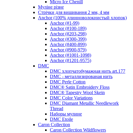
Micro Ice Chenill
Муліне різне
Стрічки для вишивання 2 мм, 4 мм
Anchor (100% длинноволокнистый хлопок)
Anchor (#1-99)
Anchor (#100-189)
Anchor (#203-298)
Anchor (#300-399)
Anchor (#400-899)
Anchor (#900-979)
Anchor (#1001-1098)
Anchor (#1201-9575)
DMC
DMC хлопчатобумажная нить art.177
DMC - металлизированая нить
DMC Perle Cotton
DMC® Satin Embroidery Floss
DMC® Tapestry Wool Skein
DMC Color Variations
DMC Diamant Metallic Needlework
Thread
Наборы мулине
DMC Etoile
Caron Collection
Caron Collection Wildflowers