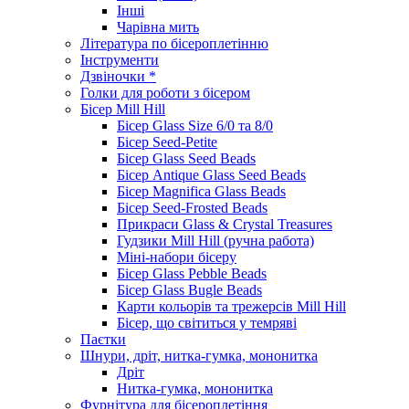
Інші
Чарівна мить
Література по бісероплетінню
Інструменти
Дзвіночки *
Голки для роботи з бісером
Бісер Mill Hill
Бісер Glass Size 6/0 та 8/0
Бісер Seed-Petite
Бісер Glass Seed Beads
Бісер Antique Glass Seed Beads
Бісер Magnifica Glass Beads
Бісер Seed-Frosted Beads
Прикраси Glass & Crystal Treasures
Гудзики Mill Hill (ручна работа)
Міні-набори бісеру
Бісер Glass Pebble Beads
Бісер Glass Bugle Beads
Карти кольорів та трежерсів Mill Hill
Бісер, що світиться у темряві
Паєтки
Шнури, дріт, нитка-гумка, мононитка
Дріт
Нитка-гумка, мононитка
Фурнітура для бісероплетіння