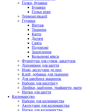
Голки, булавки
Булавки
Голки різні
Термоаплікації
Гудзики
Вінтаж
Тварини
Квіти
Дитячі
Свята
Подорожі
Захоплення
Кольорові мікси
Фурнітура для сумок, шкатулок
Допоміжне для шиття
Ножі, аксесуари до них
Клей, добавки для тканини
Для швейних машинок
Набори для квілтінгу
Лінійки, шаблони, трафарети, мати
Нитки для шиття
Килимарство
Набори для килимарства
Аксесуари для килимарства
Нитки для килимарства