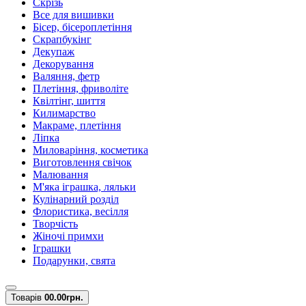
Скрізь
Все для вишивки
Бісер, бісероплетіння
Скрапбукінг
Декупаж
Декорування
Валяння, фетр
Плетіння, фриволіте
Квілтінг, шиття
Килимарство
Макраме, плетіння
Ліпка
Миловаріння, косметика
Виготовлення свічок
Малювання
М'яка іграшка, ляльки
Кулінарний розділ
Флористика, весілля
Творчість
Жіночі примхи
Іграшки
Подарунки, свята
Товарів
0
0.00грн.