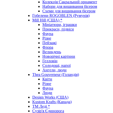
Колекція Сакральний орнамент
Набори для вишивання бісером
Схеми для вишивання бісером
Гобелени ROGOBLEN (Румунія)
Mill Hill (США) *
Мініатюри, іграшки
Прикраси, підвіси
Фауна
Різне
Пейзажі
Флора
Великдень
Новорічні картини
Гелловін
Солодощі, напої
Ангели, люди
Thea Gouverneur (Голандія)
Квіти
Різне
Фауна
Люди
Design Works (США)
Kustom Krafts (Канада)
ТМ Леді *
Сузір'я Єдинорога