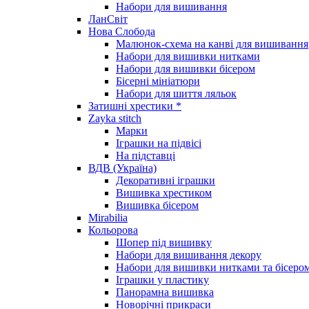
Набори для вишивання
ЛанСвіт
Нова Слобода
Малюнок-схема на канві для вишивання
Набори для вишивки нитками
Набори для вишивки бісером
Бісерні мініатюри
Набори для шиття ляльок
Затишні хрестики *
Zayka stitch
Марки
Іграшки на підвісі
На підставці
ВДВ (Україна)
Декоративні іграшки
Вишивка хрестиком
Вишивка бісером
Mirabilia
Кольорова
Шопер під вишивку
Набори для вишивання декору
Набори для вишивки нитками та бісеро
Іграшки у пластику
Панорамна вишивка
Новорічні прикраси