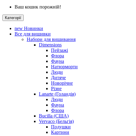
Ваш кошик порожній!
Категорії
new
Новинки
Все для вишивки
Набори для вишивання
Dimensions
Пейзажі
Флора
Фауна
Натюрморти
Люди
Дитяче
Новорічне
Різне
Lanarte (Голандія)
Люди
Фауна
Флора
Bucilla (США)
Vervaco (Бельгія)
Подушки
Картини