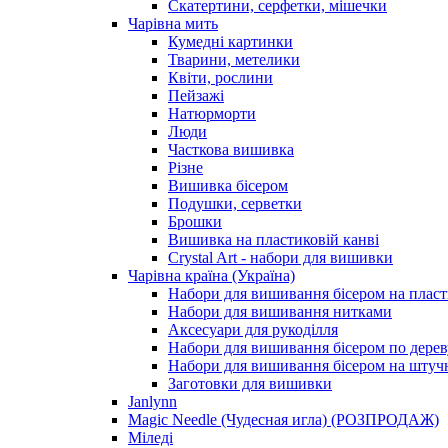
Скатертини, серфетки, мішечки
Чарiвна мить
Кумедні картинки
Тварини, метелики
Квіти, рослини
Пейзажі
Натюрморти
Люди
Часткова вишивка
Різне
Вишивка бісером
Подушки, серветки
Брошки
Вишивка на пластиковій канві
Crystal Art - набори для вишивки
Чарівна країна (Україна)
Набори для вишивання бісером на пласт
Набори для вишивання нитками
Аксесуари для рукоділля
Набори для вишивання бісером по дерев
Набори для вишивання бісером на штучн
Заготовки для вишивки
Janlynn
Magic Needle (Чудесная игла) (РОЗПРОДАЖ)
Міледі