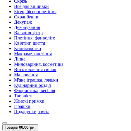
Скрізь
Все для вишивки
Бісер, бісероплетіння
Скрапбукінг
Декупаж
Декорування
Валяння, фетр
Плетіння, фриволіте
Квілтінг, шиття
Килимарство
Макраме, плетіння
Ліпка
Миловаріння, косметика
Виготовлення свічок
Малювання
М'яка іграшка, ляльки
Кулінарний розділ
Флористика, весілля
Творчість
Жіночі примхи
Іграшки
Подарунки, свята
Товарів
0
0.00грн.