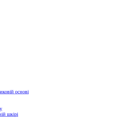
иковій основі
у
ій шкірі