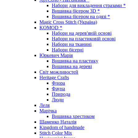
Набори для викладення стразами *
Вишивка бісером 3D *
Вишивка бісером на одязі *
Magic Cross Stitch (Україна)
KOMOD *
Набори на дерев'яній основі
Набори на пластиковій основі
Набори на тканині
Набори бісерні
Юркевич Марія
Вишивка на пластику
Вишивка на дереві
Світ можливостей
Heritage Crafts
Флора
Фауна
Природа
Люди
Леля
Марічка
Вишивка хрестиком
Шаменко Наталія
Kingdom of handmade
Stitch Color Mix