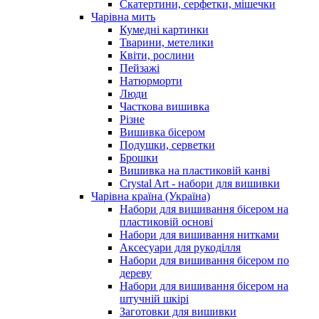
Скатертини, серфетки, мішечки
Чарiвна мить
Кумедні картинки
Тварини, метелики
Квіти, рослини
Пейзажі
Натюрморти
Люди
Часткова вишивка
Різне
Вишивка бісером
Подушки, серветки
Брошки
Вишивка на пластиковій канві
Crystal Art - набори для вишивки
Чарівна країна (Україна)
Набори для вишивання бісером на
пластиковій основі
Набори для вишивання нитками
Аксесуари для рукоділля
Набори для вишивання бісером по
дереву
Набори для вишивання бісером на
штучній шкірі
Заготовки для вишивки