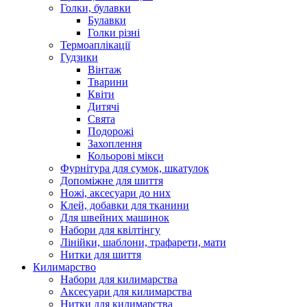
Голки, булавки
Булавки
Голки різні
Термоаплікації
Гудзики
Вінтаж
Тварини
Квіти
Дитячі
Свята
Подорожі
Захоплення
Кольорові мікси
Фурнітура для сумок, шкатулок
Допоміжне для шиття
Ножі, аксесуари до них
Клей, добавки для тканини
Для швейних машинок
Набори для квілтінгу
Лінійки, шаблони, трафарети, мати
Нитки для шиття
Килимарство
Набори для килимарства
Аксесуари для килимарства
Нитки для килимарства