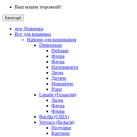
Ваш кошик порожній!
Категорії
new
Новинки
Все для вишивки
Набори для вишивання
Dimensions
Пейзажі
Флора
Фауна
Натюрморти
Люди
Дитяче
Новорічне
Різне
Lanarte (Голандія)
Люди
Фауна
Флора
Bucilla (США)
Vervaco (Бельгія)
Подушки
Картини