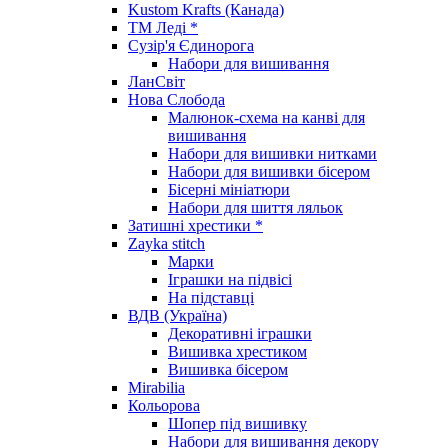
Kustom Krafts (Канада)
ТМ Леді *
Сузір'я Єдинорога
Набори для вишивання
ЛанСвіт
Нова Слобода
Малюнок-схема на канві для
вишивання
Набори для вишивки нитками
Набори для вишивки бісером
Бісерні мініатюри
Набори для шиття ляльок
Затишні хрестики *
Zayka stitch
Марки
Іграшки на підвісі
На підставці
ВДВ (Україна)
Декоративні іграшки
Вишивка хрестиком
Вишивка бісером
Mirabilia
Кольорова
Шопер під вишивку
Набори для вишивання декору