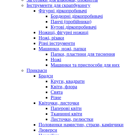
Інструменти для скрапбукингу
Фігурні діркопробивачі
Бордюрні діркопробивачі
Панчі (пробійники)
Кутові діркопробивачі
Ножиці, фігурні ножиці
Ножі, різаки
Різні інструменти
Машинки, ножі, папки
Папки, пластини для тиснення
Ножі
Машинки та приспособи для них
Прикраси
Брадси
Круги, квадрати
Квіти, флора
Свята
Різне
Квіточки, листочки
Паперові квіти
Тканинні квіти
Листочки, пелюстки
Половинки намистин, стрази, камінчики
Люверси