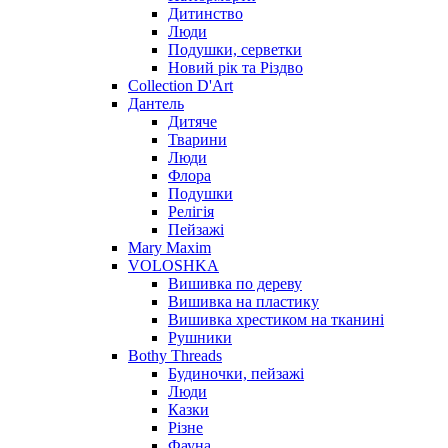
Дитинство
Люди
Подушки, серветки
Новий рік та Різдво
Collection D'Art
Дантель
Дитяче
Тварини
Люди
Флора
Подушки
Релігія
Пейзажі
Mary Maxim
VOLOSHKA
Вишивка по дереву
Вишивка на пластику
Вишивка хрестиком на тканині
Рушники
Bothy Threads
Будиночки, пейзажі
Люди
Казки
Різне
Фауна