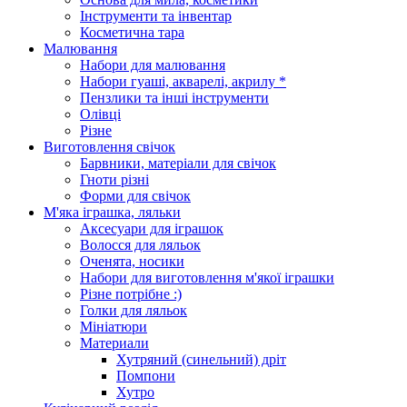
Інструменти та інвентар
Косметична тара
Малювання
Набори для малювання
Набори гуаші, акварелі, акрилу *
Пензлики та інші інструменти
Олівці
Різне
Виготовлення свічок
Барвники, матеріали для свічок
Гноти різні
Форми для свічок
М'яка іграшка, ляльки
Аксесуари для іграшок
Волосся для ляльок
Оченята, носики
Набори для виготовлення м'якої іграшки
Різне потрібне :)
Голки для ляльок
Мініатюри
Материали
Хутряний (синельний) дріт
Помпони
Хутро