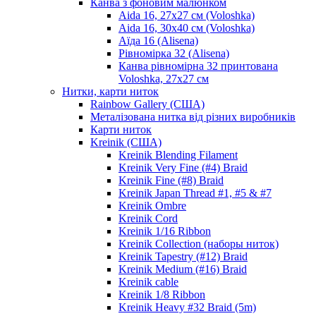
Канва з фоновим малюнком
Aida 16, 27х27 см (Voloshka)
Aida 16, 30х40 см (Voloshka)
Аїда 16 (Alisena)
Рівномірка 32 (Alisena)
Канва рівномірна 32 принтована
Voloshka, 27х27 см
Нитки, карти ниток
Rainbow Gallery (США)
Металізована нитка від різних виробників
Карти ниток
Kreinik (США)
Kreinik Blending Filament
Kreinik Very Fine (#4) Braid
Kreinik Fine (#8) Braid
Kreinik Japan Thread #1, #5 & #7
Kreinik Ombre
Kreinik Cord
Kreinik 1/16 Ribbon
Kreinik Collection (наборы ниток)
Kreinik Tapestry (#12) Braid
Kreinik Medium (#16) Braid
Kreinik cable
Kreinik 1/8 Ribbon
Kreinik Heavy #32 Braid (5m)