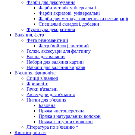
Фарби для декорування
Фарби металік універсальні
Фарби акрилові, універсальні
Фарби для металу, золочення та реставрації
Спеціальні складові, добавки
Фурнітура декоративна
Валяння, фетр
Фетр різноманітний
Фетр (войлок) листовий
Голки, аксесуари для фелтингу
Вовна для валяння
Набори для валяння картин
Набори для валяння виробів
В'язання, фриволіте
Спиці в'язальні
Фриволіте
Гачки в'язальні
Аксесуари для в'язання
Нитки для в'язання
Бавовна
Пряжа чистошерстяна
Пряжа з натуральних волокон
Пряжа з штучних волокон
Література по в'язанню *
Квілтінг, шиття