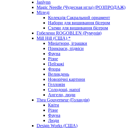
Janlynn
Magic Needle (Чудесная игла) (РОЗПРОДАЖ)
Міледі
Колекція Сакральний орнамент
Набори для вишивання бісером
Схеми для вишивання бісером
Гобелени ROGOBLEN (Румунія)
Mill Hill (США) *
Мініатюри, іграшки
Прикраси, підвіси
Фауна
Різне
Пейзажі
Флора
Великдень
Новорічні картини
Гелловін
Солодощі, напої
Ангели, люди
Thea Gouverneur (Голандія)
Квіти
Різне
Фауна
Люди
Design Works (США)