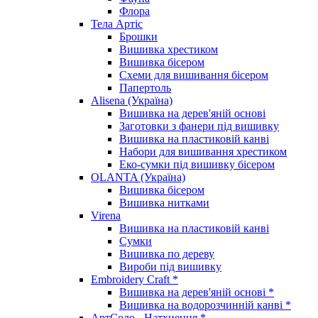
Флора
Тела Артіс
Брошки
Вишивка хрестиком
Вишивка бісером
Схеми для вишивання бісером
Папертоль
Alisena (Україна)
Вишивка на дерев'яній основі
Заготовки з фанери під вишивку
Вишивка на пластиковій канві
Набори для вишивання хрестиком
Еко-сумки під вишивку бісером
OLANTA (Україна)
Вишивка бісером
Вишивка нитками
Virena
Вишивка на пластиковій канві
Сумки
Вишивка по дереву
Вироби під вишивку
Embroidery Craft *
Вишивка на дерев'яній основі *
Вишивка на водорозчинній канві *
АртСоло - Натхнення *