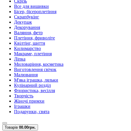
Скрізь
Все для вишивки
Бісер, бісероплетіння
Скрапбукінг
Декупаж
Декорування
Валяння, фетр
Плетіння, фриволіте
Квілтінг, шиття
Килимарство
Макраме, плетіння
Ліпка
Миловаріння, косметика
Виготовлення свічок
Малювання
М'яка іграшка, ляльки
Кулінарний розділ
Флористика, весілля
Творчість
Жіночі примхи
Іграшки
Подарунки, свята
Товарів
0
0.00грн.