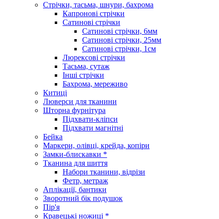
Стрічки, тасьма, шнури, бахрома
Капронові стрічки
Сатинові стрічки
Сатинові стрічки, 6мм
Сатинові стрічки, 25мм
Сатинові стрічки, 1см
Люрексові стрічки
Тасьма, сутаж
Інші стрічки
Бахрома, мереживо
Китиці
Люверси для тканини
Шторна фурнітура
Підхвати-кліпси
Підхвати магнітні
Бейка
Маркери, олівці, крейда, копіри
Замки-блискавки *
Тканина для шиття
Набори тканини, відрізи
Фетр, метраж
Аплікації, бантики
Зворотний бік подушок
Пір'я
Кравецькі ножиці *