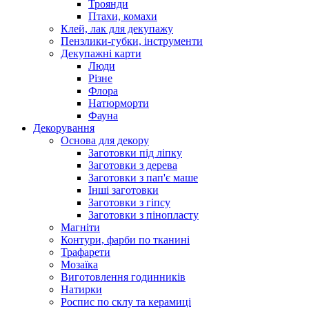
Троянди
Птахи, комахи
Клей, лак для декупажу
Пензлики-губки, інструменти
Декупажні карти
Люди
Різне
Флора
Натюрморти
Фауна
Декорування
Основа для декору
Заготовки під ліпку
Заготовки з дерева
Заготовки з пап'є маше
Інші заготовки
Заготовки з гіпсу
Заготовки з пінопласту
Магніти
Контури, фарби по тканині
Трафарети
Мозаїка
Виготовлення годинників
Натирки
Роспис по склу та керамиці