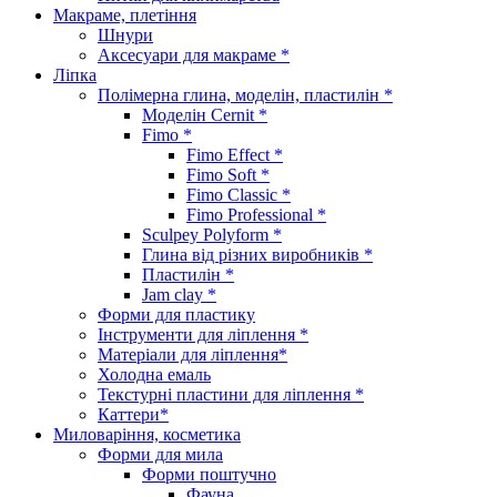
Макраме, плетіння
Шнури
Аксесуари для макраме *
Ліпка
Полімерна глина, моделін, пластилін *
Моделін Cernit *
Fimo *
Fimo Effect *
Fimo Soft *
Fimo Classic *
Fimo Professional *
Sculpey Polyform *
Глина від різних виробників *
Пластилін *
Jam clay *
Форми для пластику
Інструменти для ліплення *
Матеріали для ліплення*
Холодна емаль
Текстурні пластини для ліплення *
Каттери*
Миловаріння, косметика
Форми для мила
Форми поштучно
Фауна