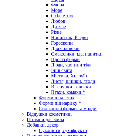
Флора
Море
Схід, етнос
Любов
Дитяче
Різне
Новий рік, Різдво
Гороскопи
Для чоловіків
Смаколики, їда, напитки
Прості форми
Люди, частини тіла
Інші свята
Містика, Хелоуїн
Листя, шишки, ягоди
Візерунки, завитки
Птахи, комахи *
Форми в палетах
Форми під нарізку *
Силіконові форми та молди
Віддушки косметичні
Штампи для мила
Добавки, декор
Сухоцвіти, сухофрукти
Основа для мила, косметики