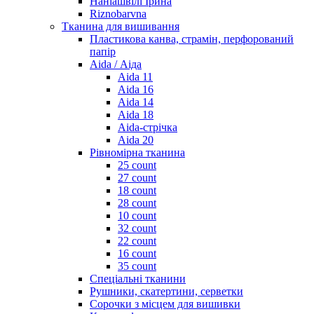
Наніашвілі Ірина
Riznobarvna
Тканина для вишивання
Пластикова канва, страмін, перфорований
папір
Aida / Аіда
Aida 11
Aida 16
Aida 14
Aida 18
Aida-стрічка
Aida 20
Рівномірна тканина
25 count
27 count
18 count
28 count
10 count
32 count
22 count
16 count
35 count
Спеціальні тканини
Рушники, скатертини, серветки
Сорочки з місцем для вишивки