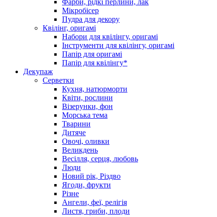
Фарби, рідкі перлини, лак
Мікробісер
Пудра для декору
Квілінг, оригамі
Набори для квілінгу, оригамі
Інструменти для квілінгу, оригамі
Папір для оригамі
Папір для квілінгу*
Декупаж
Серветки
Кухня, натюрморти
Квіти, рослини
Візерунки, фон
Морська тема
Тварини
Дитяче
Овочі, оливки
Великдень
Весілля, серця, любовь
Люди
Новий рік, Різдво
Ягоди, фрукти
Різне
Ангели, феї, релігія
Листя, гриби, плоди