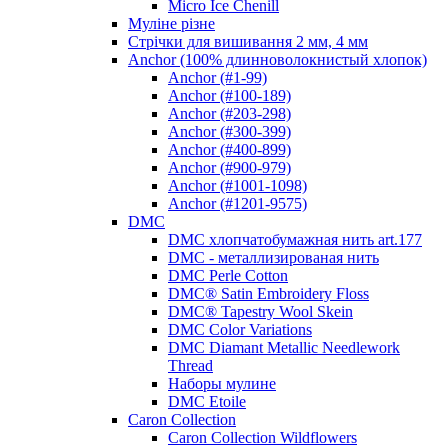
Micro Ice Chenill
Муліне різне
Стрічки для вишивання 2 мм, 4 мм
Anchor (100% длинноволокнистый хлопок)
Anchor (#1-99)
Anchor (#100-189)
Anchor (#203-298)
Anchor (#300-399)
Anchor (#400-899)
Anchor (#900-979)
Anchor (#1001-1098)
Anchor (#1201-9575)
DMC
DMC хлопчатобумажная нить art.177
DMC - металлизированая нить
DMC Perle Cotton
DMC® Satin Embroidery Floss
DMC® Tapestry Wool Skein
DMC Color Variations
DMC Diamant Metallic Needlework
Thread
Наборы мулине
DMC Etoile
Caron Collection
Caron Collection Wildflowers