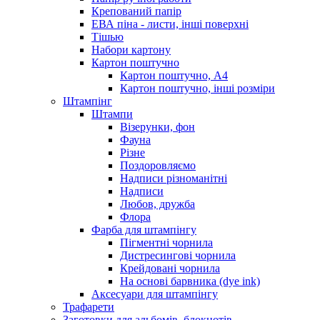
Крепований папір
ЕВА піна - листи, інші поверхні
Тішью
Набори картону
Картон поштучно
Картон поштучно, А4
Картон поштучно, інші розміри
Штампінг
Штампи
Візерунки, фон
Фауна
Різне
Поздоровляємо
Надписи різноманітні
Надписи
Любов, дружба
Флора
Фарба для штампінгу
Пігментні чорнила
Дистресингові чорнила
Крейдовані чорнила
На основі барвника (dye ink)
Аксесуари для штампінгу
Трафарети
Заготовки для альбомів, блокнотів