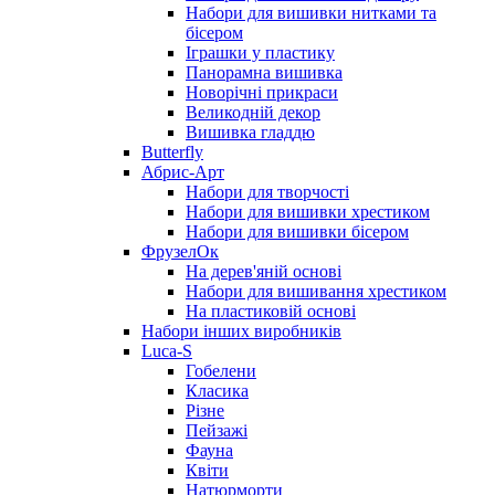
Набори для вишивки нитками та
бісером
Іграшки у пластику
Панорамна вишивка
Новорічні прикраси
Великодній декор
Вишивка гладдю
Butterfly
Абрис-Арт
Набори для творчості
Набори для вишивки хрестиком
Набори для вишивки бісером
ФрузелОк
На дерев'яній основі
Набори для вишивання хрестиком
На пластиковій основі
Набори інших виробників
Luca-S
Гобелени
Класика
Різне
Пейзажі
Фауна
Квіти
Натюрморти