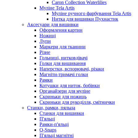
Caron Collection Waterlilies
Муліне Tela Artis
Муліне ручного фарбування Tela Artis
Нитка для вишивки Пухнастик
Аксесуари для вишивки
Оформлення картин
Ножиці
Лупи
Маркери для тканини
Різне
Гольниці, нитковдівачі
Голки для вишивання
Наперстки, вспорювачі, різаки
Магніти-тримачі голки
Рамки
Котушки для ниток, бобінки
Органайзери для муліне
Скриньки для ножиць
Скриньки для рукоділля, смітнички
Станки, рамки, пяльца
Станки для вишивки
П'яльці
Рамки-п'яльці
Q-Snaps
П'яльці магнітні