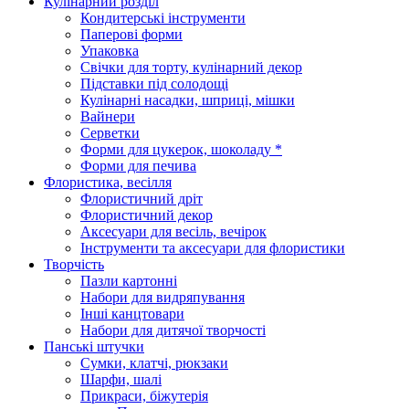
Кулінарний розділ
Кондитерські інструменти
Паперові форми
Упаковка
Свічки для торту, кулінарний декор
Підставки під солодощі
Кулінарні насадки, шприці, мішки
Вайнери
Серветки
Форми для цукерок, шоколаду *
Форми для печива
Флористика, весілля
Флористичний дріт
Флористичний декор
Аксесуари для весіль, вечірок
Інструменти та аксесуари для флористики
Творчість
Пазли картонні
Набори для видряпування
Інші канцтовари
Набори для дитячої творчості
Панські штучки
Сумки, клатчі, рюкзаки
Шарфи, шалі
Прикраси, біжутерія