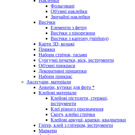
Наклейки
Фольговані
Об'ємні наклейки
Звичайні наклейки
Висічки
Елементи з фетру
Висічки з пінорезини
Висічки з картону (чіпборд)
Карти 3D, колажі
Пряжки
Набори стрічок, тасьми
Сургучні печатки, віск, інструменти
Об'ємні прикраси
Декоративні прищепки
Набори прикрас
Аксесуари, матеріали
Анкери, кутики для фото *
Клейові матеріали
Клейові пістолети, стержні,
інструменти
Клеї різного призначення
Скотч, клейкі стрічки
Клейові аркуші, крапки, квадратики
Глітер, клей з глітером, інструменти
Маркери