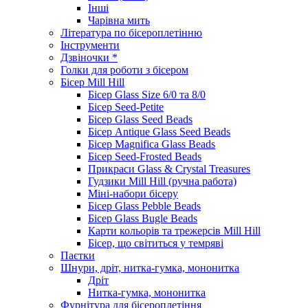
Інші
Чарівна мить
Література по бісероплетінню
Інструменти
Дзвіночки *
Голки для роботи з бісером
Бісер Mill Hill
Бісер Glass Size 6/0 та 8/0
Бісер Seed-Petite
Бісер Glass Seed Beads
Бісер Antique Glass Seed Beads
Бісер Magnifica Glass Beads
Бісер Seed-Frosted Beads
Прикраси Glass & Crystal Treasures
Гудзики Mill Hill (ручна работа)
Міні-набори бісеру
Бісер Glass Pebble Beads
Бісер Glass Bugle Beads
Карти кольорів та трежерсів Mill Hill
Бісер, що світиться у темряві
Паєтки
Шнури, дріт, нитка-гумка, мононитка
Дріт
Нитка-гумка, мононитка
Фурнітура для бісероплетіння