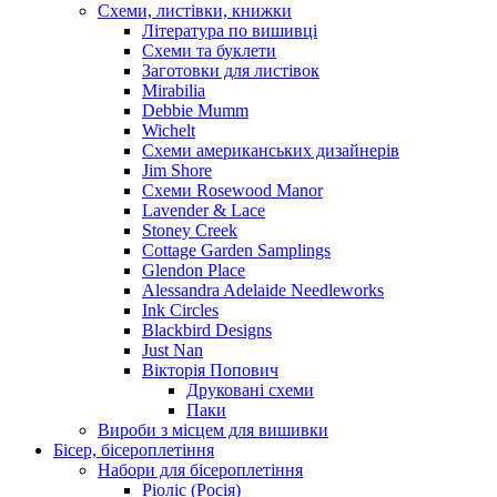
Схеми, листівки, книжки
Література по вишивці
Схеми та буклети
Заготовки для листівок
Mirabilia
Debbie Mumm
Wichelt
Схеми американських дизайнерів
Jim Shore
Cхеми Rosewood Manor
Lavender & Lace
Stoney Creek
Cottage Garden Samplings
Glendon Place
Alessandra Adelaide Needleworks
Ink Circles
Blackbird Designs
Just Nan
Вікторія Попович
Друковані схеми
Паки
Вироби з місцем для вишивки
Бісер, бісероплетіння
Набори для бісероплетіння
Ріоліс (Росія)