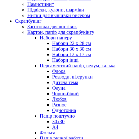
Намистини*
Підвіски, кулони, шарміки
Нитки для вышивки бисером
Скрапбукінг
Заготовки для листівок
Картон, папір для скрапбукінгу
Набори паперу
Набори 22 х 28 см
Набори 30 х 30 см
Набори 12 х 17 см
Набори інші
Пергаментний папір, велум, калька
Флора
Розводи, візерунки
Дитяча тема
Фауна
Чорно-білий
Любов
Разное
Однотонна
Папір поштучно
30х30
А4
Фольга
Папір ручної работи