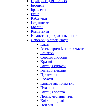
Прикраси для волосся
Брошки
Браслети
Різне
Каблучки
Годинники
Брелки
Комплекти
Намисто, прикраси на шию
Сережки, кліпси, кафи
Кафи
Асиметричні, з двох частин
Бантики
Сердця, любовь
Краплі
Імітація бірюзи
Імітація перлин
Предмети
Комахи
Квадратні, трикутні
Пташки
Імітація золота
Люди, частини тіла
Квіточки різні
Вечірні